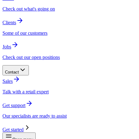
Check out what's going on​​​​‌ ‍ ​‍​‍‌‍ ‌ ​‍‌‍‍‌‌‍‌ ‌‍‍‌‌‍ ‍​‍​‍​ ‍‍​‍​‍‌ ​ ‌‍​‌‌‍ ‍‌‍‍‌‌ ‌​‌ ‍‌​‍ ‍‌‍‍‌‌‍ ​‍​‍​‍ ​​‍​‍‌‍‍​‌ ​‍‌‍‌‌‌‍‌‍​‍​‍​ ‍‍​‍​‍‌‍‍​‌ ‌​‌ ‌​‌ ​​​ ‍‍​‍ ​‍ ‌‍ ​‌‍ ‌‍​ ‌‍​‌‌‍ ​‌‍‍​‌‍ ‌ ​ ‌ ‌​​ ‍‍​ ​ ​ ​​​ ​​​ ​​​‍ ‌ ​ ‌ ‌​‌ ‌‌‌‍‌​‌‍‍‌‌‍ ​‍ ‌‍‍‌‌‍ ‍‌ ‌​‌‍‌‌‌‍ ‍‌ ‌​​‍ ‌‍‌‌‌‍‌​‌‍‍‌‌ ‌​​‍ ‌‍ ‌‌‍ ‌‍‌​‌‍‌‌​ ‌‌ ​​‌ ​‍‌‍‌‌‌ ​ ‌‍‌‌‌‍ ‍‌ ‌​‌‍​‌‌ ‌​‌‍‍‌‌‍ ‌‍ ‍​ ‍ ‌‍‍‌‌‍‌​​ ‌​ ​‌​ ‍​​ ‍​‌‍‌‍‌‍​ ​ ‌ ​ ​ ‌‍​ ​‍ ‌​ ​ ‌‍​‌​ ​​‌‍‌‌​‍ ‌​ ‌​​ ​ ​ ​‌​ ​​​‍ ‌​ ‍​‌‍‌‍​ ‍‌​ ​ ​‍ ‌‌‍​‌‌‍‌‍‌‍​ ‌‍​‍​ ‌‍‌‍​ ​ ​‌​ ​ ​ ‍‌​ ‍‌​ ‌‍‌‍​‍​ ‍ ‌ ‌​‌ ‍‌‌ ​​‌‍‌‌​ ‌‌‍ ‍‌‍​‌‌ ‌‍‌‍‍‌‌‍‌ ‌‍​‌‌ ‌​‌‍‍‌‌‍ ‌‍ ‍​ ‍ ‌ ​​‌‍​‌‌ ‌​‌‍‍​​ ‌‌‍ ‍‌‍​‌‌ ‌‍‌‍‍‌‌‍‌ ‌‍​‌‌ ‌​‌‍‍‌‌‍ ‌‍ ‍‌​‍‌‌ ‌​‌‍‌‌‌‍ ‌‌ ​ ​‍‌‌​ ‌‌‌​​‍‌‌ ‌‍‍ ‌‍‌‌‌ ‍‌​‍‌‌​ ​ ‌​‌​​‍‌‌​ ​ ‌​‌​​‍‌‌​ ​‍​ ​‍​ ​ ‌‍​‌​ ‌ ​ ​‌​ ‌​‌‍‌‍​ ‌​​ ‌ ​ ​‍​ ​‌​ ​ ​ ‌ ​‍‌‌​ ​‍​ ​‍​‍‌‌​ ‌‌‌​‌​​‍ ‍‌‍​ ‌‍‍​‌‍‍‌‌‍ ​‌‍‌​‌ ​‍‌‍‌‌‌‍ ‍​‍‌‌​ ‌‌‌​​‍‌‌ ‌‍‍ ‌‍‌‌‌ ‍‌​‍‌‌​ ​ ‌​‌​​‍‌‌​ ​ ‌​‌​​‍‌‌​ ​‍​ ​‍​ ​ ​ ‌ ‌‍​‍‌‍​‌​ ​​‌‍‌‍​ ‌‌‌‍‌​‌‍‌​​ ​‍​ ​​​ ​‍​‍‌‌​ ​‍​ ​‍​‍‌‌​ ‌‌‌​‌​​‍ ‍‌‍‌‌‌ ‍​‌‍​ ‌‍‌‌‌ ​‍‌ ​​‌ ‌​​ ‌‍​‍‌‍​‌‌ ​ ‌‍‌‌‌‌‌‌‌ ​‍‌‍ ​​ ‌‌‍‍​‌ ‌​‌ ‌​‌ ​​​‍‌‌​ ​ ‌​​‌​‍‌‌​ ​‍‌​‌‍​‍‌‌​ ​‍‌​‌‍‌‍ ​‌‍ ‌‍​ ‌‍​‌‌‍ ​‌‍‍​‌‍ ‌ ​ ‌ ‌​​‍‌‌​ ​ ‌​​‌​ ​ ​ ​​​ ​​​ ​​​‍‌‌​ ​‍‌​‌‍‌ ​ ‌ ‌​‌ ‌‌‌‍‌​‌‍‍‌‌‍ ​‍‌‍‌‍‍‌‌‍‌​​ ‌​ ​‌​ ‍​​ ‍​‌‍‌‍‌‍​ ​ ‌ ​ ​ ‌‍​ ​‍ ‌​ ​ ‌‍​‌​ ​​‌‍‌‌​‍ ‌​ ‌​​ ​ ​ ​‌​ ​​​‍ ‌​ ‍​‌‍‌‍​ ‍‌​ ​ ​‍ ‌‌‍​‌‌‍‌‍‌‍​ ‌‍​‍​ ‌‍‌‍​ ​ ​‌​ ​ ​ ‍‌​ ‍‌​ ‌‍‌‍​‍​‍‌‍‌ ‌​‌ ‍‌‌ ​​‌‍‌‌​ ‌‌‍ ‍‌‍​‌‌ ‌‍‌‍‍‌‌‍‌ ‌‍​‌‌ ‌​‌‍‍‌‌‍ ‌‍ ‍​‍‌‍‌ ​​‌‍​‌‌ ‌​‌‍‍​​ ‌‌‍ ‍‌‍​‌‌ ‌‍‌‍‍‌‌‍‌ ‌‍​‌‌ ‌​‌‍‍‌‌‍ ‌‍ ‍‌​‍‌‌ ‌​‌‍‌‌‌‍ ‌‌ ​ ​‍‌‌​ ‌‌‌​​‍‌‌ ‌‍‍ ‌‍‌‌‌ ‍‌​‍‌‌​ ​ ‌​‌​​‍‌‌​ ​ ‌​‌​​‍‌‌​ ​‍​ ​‍​ ​ ‌‍​‌​ ‌ ​ ​‌​ ‌​‌‍‌‍​ ‌​​ ‌ ​ ​‍​ ​‌​ ​ ​ ‌ ​‍‌‌​ ​‍​ ​‍​‍‌‌​ ‌‌‌​‌​​‍ ‍‌‍​ ‌‍‍​‌‍‍‌‌‍ ​‌‍‌​‌ ​‍‌‍‌‌‌‍ ‍​‍‌‌​ ‌‌‌​​‍‌‌ ‌‍‍ ‌‍‌‌‌ ‍‌​‍‌‌​ ​ ‌​‌​​‍‌‌​ ​ ‌​‌​​‍‌‌​ ​‍​ ​‍​ ​ ​ ‌ ‌‍​‍‌‍​‌​ ​​‌‍‌‍​ ‌‌‌‍‌​‌‍‌​​ ​‍​ ​​​ ​‍​‍‌‌​ ​‍​ ​‍​‍‌‌​ ‌‌‌​‌​​‍ ‍‌‍‌‌‌ ‍​‌‍​ ‌‍‌‌‌ ​‍‌ ​​‌ ‌​​‍‌‍‌ ​​‌‍‌‌‌ ​‍‌ ​ ‌ ​​‌‍‌‌‌‍​ ‌ ‌​‌‍‍‌‌ ‌‍‌‍‌‌​ ‌‌ ​​‌ ‌‌‌‍​‍‌‍ ​‌‍‍‌‌ ​ ‌‍‍​‌‍‌‌‌‍‌​​‍​‍‌ ‌
Clients​​​​‌ ‍ ​‍​‍‌‍ ‌ ​‍‌‍‍‌‌‍‌ ‌‍‍‌‌‍ ‍​‍​‍​ ‍‍​‍​‍‌ ​ ‌‍​‌‌‍ ‍‌‍‍‌‌ ‌​‌ ‍‌​‍ ‍‌‍‍‌‌‍ ​‍​‍​‍ ​​‍​‍‌‍‍​‌ ​‍‌‍‌‌‌‍‌‍​‍​‍​ ‍‍​‍​‍‌‍‍​‌ ‌​‌ ‌​‌ ​​​ ‍‍​‍ ​‍ ‌‍ ​‌‍ ‌‍​ ‌‍​‌‌‍ ​‌‍‍​‌‍ ‌ ​ ‌ ‌​​ ‍‍​ ​ ​ ​​​ ​​​ ​​​‍ ‌ ​ ‌ ‌​‌ ‌‌‌‍‌​‌‍‍‌‌‍ ​‍ ‌‍‍‌‌‍ ‍‌ ‌​‌‍‌‌‌‍ ‍‌ ‌​​‍ ‌‍‌‌‌‍‌​‌‍‍‌‌ ‌​​‍ ‌‍ ‌‌‍ ‌‍‌​‌‍‌‌​ ‌‌ ​​‌ ​‍‌‍‌‌‌ ​ ‌‍‌‌‌‍ ‍‌ ‌​‌‍​‌‌ ‌​‌‍‍‌‌‍ ‌‍ ‍​ ‍ ‌‍‍‌‌‍‌​​ ‌​ ​‌​ ‍​​ ‍​‌‍‌‍‌‍​ ​ ‌ ​ ​ ‌‍​ ​‍ ‌​ ​ ‌‍​‌​ ​​‌‍‌‌​‍ ‌​ ‌​​ ​ ​ ​‌​ ​​​‍ ‌​ ‍​‌‍‌‍​ ‍‌​ ​ ​‍ ‌‌‍​‌‌‍‌‍‌‍​ ‌‍​‍​ ‌‍‌‍​ ​ ​‌​ ​ ​ ‍‌​ ‍‌​ ‌‍‌‍​‍​ ‍ ‌ ‌​‌ ‍‌‌ ​​‌‍‌‌​ ‌‌‍ ‍‌‍​‌‌ ‌‍‌‍‍‌‌‍‌ ‌‍​‌‌ ‌​‌‍‍‌‌‍ ‌‍ ‍​ ‍ ‌ ​​‌‍​‌‌ ‌​‌‍‍​​ ‌‌‍ ‍‌‍​‌‌ ‌‍‌‍‍‌‌‍‌ ‌‍​‌‌ ‌​‌‍‍‌‌‍ ‌‍ ‍‌​‍‌‌ ‌​‌‍‌‌‌‍ ‌‌ ​ ​‍‌‌​ ‌‌‌​​‍‌‌ ‌‍‍ ‌‍‌‌‌ ‍‌​‍‌‌​ ​ ‌​‌​​‍‌‌​ ​ ‌​‌​​‍‌‌​ ​‍​ ​‍​ ​ ‌‍​‌​ ‌ ​ ​‌​ ‌​‌‍‌‍​ ‌​​ ‌ ​ ​‍​ ​‌​ ​ ​ ‌ ​‍‌‌​ ​‍​ ​‍​‍‌‌​ ‌‌‌​‌​​‍ ‍‌‍​ ‌‍‍​‌‍‍‌‌‍ ​‌‍‌​‌ ​‍‌‍‌‌‌‍ ‍​‍‌‌​ ‌‌‌​​‍‌‌ ‌‍‍ ‌‍‌‌‌ ‍‌​‍‌‌​ ​ ‌​‌​​‍‌‌​ ​ ‌​‌​​‍‌‌​ ​‍​ ​‍​ ​ ​ ​ ​ ‌‍​ ‌‌‌‍‌‍​ ​ ​ ​​‌‍​‍​ ‍‌‌‍‌‌‌‍‌​​ ​ ​‍‌‌​ ​‍​ ​‍​‍‌‌​ ‌‌‌​‌​​‍ ‍‌ ‌​‌‍‍‌‌ ‌​‌‍ ​‌‍‌‌​ ‌‍​‍‌‍​‌‌ ​ ‌‍‌‌‌‌‌‌‌ ​‍‌‍ ​​ ‌‌‍‍​‌ ‌​‌ ‌​‌ ​​​‍‌‌​ ​ ‌​​‌​‍‌‌​ ​‍‌​‌‍​‍‌‌​ ​‍‌​‌‍‌‍ ​‌‍ ‌‍​ ‌‍​‌‌‍ ​‌‍‍​‌‍ ‌ ​ ‌ ‌​​‍‌‌​ ​ ‌​​‌​ ​ ​ ​​​ ​​​ ​​​‍‌‌​ ​‍‌​‌‍‌ ​ ‌ ‌​‌ ‌‌‌‍‌​‌‍‍‌‌‍ ​‍‌‍‌‍‍‌‌‍‌​​ ‌​ ​‌​ ‍​​ ‍​‌‍‌‍‌‍​ ​ ‌ ​ ​ ‌‍​ ​‍ ‌​ ​ ‌‍​‌​ ​​‌‍‌‌​‍ ‌​ ‌​​ ​ ​ ​‌​ ​​​‍ ‌​ ‍​‌‍‌‍​ ‍‌​ ​ ​‍ ‌‌‍​‌‌‍‌‍‌‍​ ‌‍​‍​ ‌‍‌‍​ ​ ​‌​ ​ ​ ‍‌​ ‍‌​ ‌‍‌‍​‍​‍‌‍‌ ‌​‌ ‍‌‌ ​​‌‍‌‌​ ‌‌‍ ‍‌‍​‌‌ ‌‍‌‍‍‌‌‍‌ ‌‍​‌‌ ‌​‌‍‍‌‌‍ ‌‍ ‍​‍‌‍‌ ​​‌‍​‌‌ ‌​‌‍‍​​ ‌‌‍ ‍‌‍​‌‌ ‌‍‌‍‍‌‌‍‌ ‌‍​‌‌ ‌​‌‍‍‌‌‍ ‌‍ ‍‌​‍‌‌ ‌​‌‍‌‌‌‍ ‌‌ ​ ​‍‌‌​ ‌‌‌​​‍‌‌ ‌‍‍ ‌‍‌‌‌ ‍‌​‍‌‌​ ​ ‌​‌​​‍‌‌​ ​ ‌​‌​​‍‌‌​ ​‍​ ​‍​ ​ ‌‍​‌​ ‌ ​ ​‌​ ‌​‌‍‌‍​ ‌​​ ‌ ​ ​‍​ ​‌​ ​ ​ ‌ ​‍‌‌​ ​‍​ ​‍​‍‌‌​ ‌‌‌​‌​​‍ ‍‌‍​ ‌‍‍​‌‍‍‌‌‍ ​‌‍‌​‌ ​‍‌‍‌‌‌‍ ‍​‍‌‌​ ‌‌‌​​‍‌‌ ‌‍‍ ‌‍‌‌‌ ‍‌​‍‌‌​ ​ ‌​‌​​‍‌‌​ ​ ‌​‌​​‍‌‌​ ​‍​ ​‍​ ​ ​ ​ ​ ‌‍​ ‌‌‌‍‌‍​ ​ ​ ​​‌‍​‍​ ‍‌‌‍‌‌‌‍‌​​ ​ ​‍‌‌​ ​‍​ ​‍​‍‌‌​ ‌‌‌​‌​​‍ ‍‌ ‌​‌‍‍‌‌ ‌​‌‍ ​‌‍‌‌​‍‌‍‌ ​​‌‍‌‌‌ ​‍‌ ​ ‌ ​​‌‍‌‌‌‍​ ‌ ‌​‌‍‍‌‌ ‌‍‌‍‌‌​ ‌‌ ​​‌ ‌‌‌‍​‍‌‍ ​‌‍‍‌‌ ​ ‌‍‍​‌‍‌‌‌‍‌​​‍​‍‌ ‌
Some of our customers​​​​‌ ‍ ​‍​‍‌‍ ‌ ​‍‌‍‍‌‌‍‌ ‌‍‍‌‌‍ ‍​‍​‍​ ‍‍​‍​‍‌ ​ ‌‍​‌‌‍ ‍‌‍‍‌‌ ‌​‌ ‍‌​‍ ‍‌‍‍‌‌‍ ​‍​‍​‍ ​​‍​‍‌‍‍​‌ ​‍‌‍‌‌‌‍‌‍​‍​‍​ ‍‍​‍​‍‌‍‍​‌ ‌​‌ ‌​‌ ​​​ ‍‍​‍ ​‍ ‌‍ ​‌‍ ‌‍​ ‌‍​‌‌‍ ​‌‍‍​‌‍ ‌ ​ ‌ ‌​​ ‍‍​ ​ ​ ​​​ ​​​ ​​​‍ ‌ ​ ‌ ‌​‌ ‌‌‌‍‌​‌‍‍‌‌‍ ​‍ ‌‍‍‌‌‍ ‍‌ ‌​‌‍‌‌‌‍ ‍‌ ‌​​‍ ‌‍‌‌‌‍‌​‌‍‍‌‌ ‌​​‍ ‌‍ ‌‌‍ ‌‍‌​‌‍‌‌​ ‌‌ ​​‌ ​‍‌‍‌‌‌ ​ ‌‍‌‌‌‍ ‍‌ ‌​‌‍​‌‌ ‌​‌‍‍‌‌‍ ‌‍ ‍​ ‍ ‌‍‍‌‌‍‌​​ ‌​ ​‌​ ‍​​ ‍​‌‍‌‍‌‍​ ​ ‌ ​ ​ ‌‍​ ​‍ ‌​ ​ ‌‍​‌​ ​​‌‍‌‌​‍ ‌​ ‌​​ ​ ​ ​‌​ ​​​‍ ‌​ ‍​‌‍‌‍​ ‍‌​ ​ ​‍ ‌‌‍​‌‌‍‌‍‌‍​ ‌‍​‍​ ‌‍‌‍​ ​ ​‌​ ​ ​ ‍‌​ ‍‌​ ‌‍‌‍​‍​ ‍ ‌ ‌​‌ ‍‌‌ ​​‌‍‌‌​ ‌‌‍ ‍‌‍​‌‌ ‌‍‌‍‍‌‌‍‌ ‌‍​‌‌ ‌​‌‍‍‌‌‍ ‌‍ ‍​ ‍ ‌ ​​‌‍​‌‌ ‌​‌‍‍​​ ‌‌‍ ‍‌‍​‌‌ ‌‍‌‍‍‌‌‍‌ ‌‍​‌‌ ‌​‌‍‍‌‌‍ ‌‍ ‍‌​‍‌‌ ‌​‌‍‌‌‌‍ ‌‌ ​ ​‍‌‌​ ‌‌‌​​‍‌‌ ‌‍‍ ‌‍‌‌‌ ‍‌​‍‌‌​ ​ ‌​‌​​‍‌‌​ ​ ‌​‌​​‍‌‌​ ​‍​ ​‍​ ​ ‌‍​‌​ ‌ ​ ​‌​ ‌​‌‍‌‍​ ‌​​ ‌ ​ ​‍​ ​‌​ ​ ​ ‌ ​‍‌‌​ ​‍​ ​‍​‍‌‌​ ‌‌‌​‌​​‍ ‍‌‍​ ‌‍‍​‌‍‍‌‌‍ ​‌‍‌​‌ ​‍‌‍‌‌‌‍ ‍​‍‌‌​ ‌‌‌​​‍‌‌ ‌‍‍ ‌‍‌‌‌ ‍‌​‍‌‌​ ​ ‌​‌​​‍‌‌​ ​ ‌​‌​​‍‌‌​ ​‍​ ​‍​ ​ ​ ​ ​ ‌‍​ ‌‌‌‍‌‍​ ​ ​ ​​‌‍​‍​ ‍‌‌‍‌‌‌‍‌​​ ​ ​‍‌‌​ ​‍​ ​‍​‍‌‌​ ‌‌‌​‌​​‍ ‍‌‍‌‌‌ ‍​‌‍​ ‌‍‌‌‌ ​‍‌ ​​‌ ‌​​ ‌‍​‍‌‍​‌‌ ​ ‌‍‌‌‌‌‌‌‌ ​‍‌‍ ​​ ‌‌‍‍​‌ ‌​‌ ‌​‌ ​​​‍‌‌​ ​ ‌​​‌​‍‌‌​ ​‍‌​‌‍​‍‌‌​ ​‍‌​‌‍‌‍ ​‌‍ ‌‍​ ‌‍​‌‌‍ ​‌‍‍​‌‍ ‌ ​ ‌ ‌​​‍‌‌​ ​ ‌​​‌​ ​ ​ ​​​ ​​​ ​​​‍‌‌​ ​‍‌​‌‍‌ ​ ‌ ‌​‌ ‌‌‌‍‌​‌‍‍‌‌‍ ​‍‌‍‌‍‍‌‌‍‌​​ ‌​ ​‌​ ‍​​ ‍​‌‍‌‍‌‍​ ​ ‌ ​ ​ ‌‍​ ​‍ ‌​ ​ ‌‍​‌​ ​​‌‍‌‌​‍ ‌​ ‌​​ ​ ​ ​‌​ ​​​‍ ‌​ ‍​‌‍‌‍​ ‍‌​ ​ ​‍ ‌‌‍​‌‌‍‌‍‌‍​ ‌‍​‍​ ‌‍‌‍​ ​ ​‌​ ​ ​ ‍‌​ ‍‌​ ‌‍‌‍​‍​‍‌‍‌ ‌​‌ ‍‌‌ ​​‌‍‌‌​ ‌‌‍ ‍‌‍​‌‌ ‌‍‌‍‍‌‌‍‌ ‌‍​‌‌ ‌​‌‍‍‌‌‍ ‌‍ ‍​‍‌‍‌ ​​‌‍​‌‌ ‌​‌‍‍​​ ‌‌‍ ‍‌‍​‌‌ ‌‍‌‍‍‌‌‍‌ ‌‍​‌‌ ‌​‌‍‍‌‌‍ ‌‍ ‍‌​‍‌‌ ‌​‌‍‌‌‌‍ ‌‌ ​ ​‍‌‌​ ‌‌‌​​‍‌‌ ‌‍‍ ‌‍‌‌‌ ‍‌​‍‌‌​ ​ ‌​‌​​‍‌‌​ ​ ‌​‌​​‍‌‌​ ​‍​ ​‍​ ​ ‌‍​‌​ ‌ ​ ​‌​ ‌​‌‍‌‍​ ‌​​ ‌ ​ ​‍​ ​‌​ ​ ​ ‌ ​‍‌‌​ ​‍​ ​‍​‍‌‌​ ‌‌‌​‌​​‍ ‍‌‍​ ‌‍‍​‌‍‍‌‌‍ ​‌‍‌​‌ ​‍‌‍‌‌‌‍ ‍​‍‌‌​ ‌‌‌​​‍‌‌ ‌‍‍ ‌‍‌‌‌ ‍‌​‍‌‌​ ​ ‌​‌​​‍‌‌​ ​ ‌​‌​​‍‌‌​ ​‍​ ​‍​ ​ ​ ​ ​ ‌‍​ ‌‌‌‍‌‍​ ​ ​ ​​‌‍​‍​ ‍‌‌‍‌‌‌‍‌​​ ​ ​‍‌‌​ ​‍​ ​‍​‍‌‌​ ‌‌‌​‌​​‍ ‍‌‍‌‌‌ ‍​‌‍​ ‌‍‌‌‌ ​‍‌ ​​‌ ‌​​‍‌‍‌ ​​‌‍‌‌‌ ​‍‌ ​ ‌ ​​‌‍‌‌‌‍​ ‌ ‌​‌‍‍‌‌ ‌‍‌‍‌‌​ ‌‌ ​​‌ ‌‌‌‍​‍‌‍ ​‌‍‍‌‌ ​ ‌‍‍​‌‍‌‌‌‍‌​​‍​‍‌ ‌
Jobs​​​​‌ ‍ ​‍​‍‌‍ ‌ ​‍‌‍‍‌‌‍‌ ‌‍‍‌‌‍ ‍​‍​‍​ ‍‍​‍​‍‌ ​ ‌‍​‌‌‍ ‍‌‍‍‌‌ ‌​‌ ‍‌​‍ ‍‌‍‍‌‌‍ ​‍​‍​‍ ​​‍​‍‌‍‍​‌ ​‍‌‍‌‌‌‍‌‍​‍​‍​ ‍‍​‍​‍‌‍‍​‌ ‌​‌ ‌​‌ ​​​ ‍‍​‍ ​‍ ‌‍ ​‌‍ ‌‍​ ‌‍​‌‌‍ ​‌‍‍​‌‍ ‌ ​ ‌ ‌​​ ‍‍​ ​ ​ ​​​ ​​​ ​​​‍ ‌ ​ ‌ ‌​‌ ‌‌‌‍‌​‌‍‍‌‌‍ ​‍ ‌‍‍‌‌‍ ‍‌ ‌​‌‍‌‌‌‍ ‍‌ ‌​​‍ ‌‍‌‌‌‍‌​‌‍‍‌‌ ‌​​‍ ‌‍ ‌‌‍ ‌‍‌​‌‍‌‌​ ‌‌ ​​‌ ​‍‌‍‌‌‌ ​ ‌‍‌‌‌‍ ‍‌ ‌​‌‍​‌‌ ‌​‌‍‍‌‌‍ ‌‍ ‍​ ‍ ‌‍‍‌‌‍‌​​ ‌​ ​‌​ ‍​​ ‍​‌‍‌‍‌‍​ ​ ‌ ​ ​ ‌‍​ ​‍ ‌​ ​ ‌‍​‌​ ​​‌‍‌‌​‍ ‌​ ‌​​ ​ ​ ​‌​ ​​​‍ ‌​ ‍​‌‍‌‍​ ‍‌​ ​ ​‍ ‌‌‍​‌‌‍‌‍‌‍​ ‌‍​‍​ ‌‍‌‍​ ​ ​‌​ ​ ​ ‍‌​ ‍‌​ ‌‍‌‍​‍​ ‍ ‌ ‌​‌ ‍‌‌ ​​‌‍‌‌​ ‌‌‍ ‍‌‍​‌‌ ‌‍‌‍‍‌‌‍‌ ‌‍​‌‌ ‌​‌‍‍‌‌‍ ‌‍ ‍​ ‍ ‌ ​​‌‍​‌‌ ‌​‌‍‍​​ ‌‌‍ ‍‌‍​‌‌ ‌‍‌‍‍‌‌‍‌ ‌‍​‌‌ ‌​‌‍‍‌‌‍ ‌‍ ‍‌​‍‌‌ ‌​‌‍‌‌‌‍ ‌‌ ​ ​‍‌‌​ ‌‌‌​​‍‌‌ ‌‍‍ ‌‍‌‌‌ ‍‌​‍‌‌​ ​ ‌​‌​​‍‌‌​ ​ ‌​‌​​‍‌‌​ ​‍​ ​‍​ ​ ‌‍​‌​ ‌ ​ ​‌​ ‌​‌‍‌‍​ ‌​​ ‌ ​ ​‍​ ​‌​ ​ ​ ‌ ​‍‌‌​ ​‍​ ​‍​‍‌‌​ ‌‌‌​‌​​‍ ‍‌‍​ ‌‍‍​‌‍‍‌‌‍ ​‌‍‌​‌ ​‍‌‍‌‌‌‍ ‍​‍‌‌​ ‌‌‌​​‍‌‌ ‌‍‍ ‌‍‌‌‌ ‍‌​‍‌‌​ ​ ‌​‌​​‍‌‌​ ​ ‌​‌​​‍‌‌​ ​‍​ ​‍​ ‌​​ ​‍​ ​ ​ ​ ​ ‌​‌‍‌​​ ‌​‌‍​ ​ ‍​​ ​‌​ ‌‌​ ‌‌​‍‌‌​ ​‍​ ​‍​‍‌‌​ ‌‌‌​‌​​‍ ‍‌ ‌​‌‍‍‌‌ ‌​‌‍ ​‌‍‌‌​ ‌‍​‍‌‍​‌‌ ​ ‌‍‌‌‌‌‌‌‌ ​‍‌‍ ​​ ‌‌‍‍​‌ ‌​‌ ‌​‌ ​​​‍‌‌​ ​ ‌​​‌​‍‌‌​ ​‍‌​‌‍​‍‌‌​ ​‍‌​‌‍‌‍ ​‌‍ ‌‍​ ‌‍​‌‌‍ ​‌‍‍​‌‍ ‌ ​ ‌ ‌​​‍‌‌​ ​ ‌​​‌​ ​ ​ ​​​ ​​​ ​​​‍‌‌​ ​‍‌​‌‍‌ ​ ‌ ‌​‌ ‌‌‌‍‌​‌‍‍‌‌‍ ​‍‌‍‌‍‍‌‌‍‌​​ ‌​ ​‌​ ‍​​ ‍​‌‍‌‍‌‍​ ​ ‌ ​ ​ ‌‍​ ​‍ ‌​ ​ ‌‍​‌​ ​​‌‍‌‌​‍ ‌​ ‌​​ ​ ​ ​‌​ ​​​‍ ‌​ ‍​‌‍‌‍​ ‍‌​ ​ ​‍ ‌‌‍​‌‌‍‌‍‌‍​ ‌‍​‍​ ‌‍‌‍​ ​ ​‌​ ​ ​ ‍‌​ ‍‌​ ‌‍‌‍​‍​‍‌‍‌ ‌​‌ ‍‌‌ ​​‌‍‌‌​ ‌‌‍ ‍‌‍​‌‌ ‌‍‌‍‍‌‌‍‌ ‌‍​‌‌ ‌​‌‍‍‌‌‍ ‌‍ ‍​‍‌‍‌ ​​‌‍​‌‌ ‌​‌‍‍​​ ‌‌‍ ‍‌‍​‌‌ ‌‍‌‍‍‌‌‍‌ ‌‍​‌‌ ‌​‌‍‍‌‌‍ ‌‍ ‍‌​‍‌‌ ‌​‌‍‌‌‌‍ ‌‌ ​ ​‍‌‌​ ‌‌‌​​‍‌‌ ‌‍‍ ‌‍‌‌‌ ‍‌​‍‌‌​ ​ ‌​‌​​‍‌‌​ ​ ‌​‌​​‍‌‌​ ​‍​ ​‍​ ​ ‌‍​‌​ ‌ ​ ​‌​ ‌​‌‍‌‍​ ‌​​ ‌ ​ ​‍​ ​‌​ ​ ​ ‌ ​‍‌‌​ ​‍​ ​‍​‍‌‌​ ‌‌‌​‌​​‍ ‍‌‍​ ‌‍‍​‌‍‍‌‌‍ ​‌‍‌​‌ ​‍‌‍‌‌‌‍ ‍​‍‌‌​ ‌‌‌​​‍‌‌ ‌‍‍ ‌‍‌‌‌ ‍‌​‍‌‌​ ​ ‌​‌​​‍‌‌​ ​ ‌​‌​​‍‌‌​ ​‍​ ​‍​ ‌​​ ​‍​ ​ ​ ​ ​ ‌​‌‍‌​​ ‌​‌‍​ ​ ‍​​ ​‌​ ‌‌​ ‌‌​‍‌‌​ ​‍​ ​‍​‍‌‌​ ‌‌‌​‌​​‍ ‍‌ ‌​‌‍‍‌‌ ‌​‌‍ ​‌‍‌‌​‍‌‍‌ ​​‌‍‌‌‌ ​‍‌ ​ ‌ ​​‌‍‌‌‌‍​ ‌ ‌​‌‍‍‌‌ ‌‍‌‍‌‌​ ‌‌ ​​‌ ‌‌‌‍​‍‌‍ ​‌‍‍‌‌ ​ ‌‍‍​‌‍‌‌‌‍‌​​‍​‍‌ ‌
Check out our open positions​​​​‌ ‍ ​‍​‍‌‍ ‌ ​‍‌‍‍‌‌‍‌ ‌‍‍‌‌‍ ‍​‍​‍​ ‍‍​‍​‍‌ ​ ‌‍​‌‌‍ ‍‌‍‍‌‌ ‌​‌ ‍‌​‍ ‍‌‍‍‌‌‍ ​‍​‍​‍ ​​‍​‍‌‍‍​‌ ​‍‌‍‌‌‌‍‌‍​‍​‍​ ‍‍​‍​‍‌‍‍​‌ ‌​‌ ‌​‌ ​​​ ‍‍​‍ ​‍ ‌‍ ​‌‍ ‌‍​ ‌‍​‌‌‍ ​‌‍‍​‌‍ ‌ ​ ‌ ‌​​ ‍‍​ ​ ​ ​​​ ​​​ ​​​‍ ‌ ​ ‌ ‌​‌ ‌‌‌‍‌​‌‍‍‌‌‍ ​‍ ‌‍‍‌‌‍ ‍‌ ‌​‌‍‌‌‌‍ ‍‌ ‌​​‍ ‌‍‌‌‌‍‌​‌‍‍‌‌ ‌​​‍ ‌‍ ‌‌‍ ‌‍‌​‌‍‌‌​ ‌‌ ​​‌ ​‍‌‍‌‌‌ ​ ‌‍‌‌‌‍ ‍‌ ‌​‌‍​‌‌ ‌​‌‍‍‌‌‍ ‌‍ ‍​ ‍ ‌‍‍‌‌‍‌​​ ‌​ ​‌​ ‍​​ ‍​‌‍‌‍‌‍​ ​ ‌ ​ ​ ‌‍​ ​‍ ‌​ ​ ‌‍​‌​ ​​‌‍‌‌​‍ ‌​ ‌​​ ​ ​ ​‌​ ​​​‍ ‌​ ‍​‌‍‌‍​ ‍‌​ ​ ​‍ ‌‌‍​‌‌‍‌‍‌‍​ ‌‍​‍​ ‌‍‌‍​ ​ ​‌​ ​ ​ ‍‌​ ‍‌​ ‌‍‌‍​‍​ ‍ ‌ ‌​‌ ‍‌‌ ​​‌‍‌‌​ ‌‌‍ ‍‌‍​‌‌ ‌‍‌‍‍‌‌‍‌ ‌‍​‌‌ ‌​‌‍‍‌‌‍ ‌‍ ‍​ ‍ ‌ ​​‌‍​‌‌ ‌​‌‍‍​​ ‌‌‍ ‍‌‍​‌‌ ‌‍‌‍‍‌‌‍‌ ‌‍​‌‌ ‌​‌‍‍‌‌‍ ‌‍ ‍‌​‍‌‌ ‌​‌‍‌‌‌‍ ‌‌ ​ ​‍‌‌​ ‌‌‌​​‍‌‌ ‌‍‍ ‌‍‌‌‌ ‍‌​‍‌‌​ ​ ‌​‌​​‍‌‌​ ​ ‌​‌​​‍‌‌​ ​‍​ ​‍​ ​ ‌‍​‌​ ‌ ​ ​‌​ ‌​‌‍‌‍​ ‌​​ ‌ ​ ​‍​ ​‌​ ​ ​ ‌ ​‍‌‌​ ​‍​ ​‍​‍‌‌​ ‌‌‌​‌​​‍ ‍‌‍​ ‌‍‍​‌‍‍‌‌‍ ​‌‍‌​‌ ​‍‌‍‌‌‌‍ ‍​‍‌‌​ ‌‌‌​​‍‌‌ ‌‍‍ ‌‍‌‌‌ ‍‌​‍‌‌​ ​ ‌​‌​​‍‌‌​ ​ ‌​‌​​‍‌‌​ ​‍​ ​‍​ ‌​​ ​‍​ ​ ​ ​ ​ ‌​‌‍‌​​ ‌​‌‍​ ​ ‍​​ ​‌​ ‌‌​ ‌‌​‍‌‌​ ​‍​ ​‍​‍‌‌​ ‌‌‌​‌​​‍ ‍‌‍‌‌‌ ‍​‌‍​ ‌‍‌‌‌ ​‍‌ ​​‌ ‌​​ ‌‍​‍‌‍​‌‌ ​ ‌‍‌‌‌‌‌‌‌ ​‍‌‍ ​​ ‌‌‍‍​‌ ‌​‌ ‌​‌ ​​​‍‌‌​ ​ ‌​​‌​‍‌‌​ ​‍‌​‌‍​‍‌‌​ ​‍‌​‌‍‌‍ ​‌‍ ‌‍​ ‌‍​‌‌‍ ​‌‍‍​‌‍ ‌ ​ ‌ ‌​​‍‌‌​ ​ ‌​​‌​ ​ ​ ​​​ ​​​ ​​​‍‌‌​ ​‍‌​‌‍‌ ​ ‌ ‌​‌ ‌‌‌‍‌​‌‍‍‌‌‍ ​‍‌‍‌‍‍‌‌‍‌​​ ‌​ ​‌​ ‍​​ ‍​‌‍‌‍‌‍​ ​ ‌ ​ ​ ‌‍​ ​‍ ‌​ ​ ‌‍​‌​ ​​‌‍‌‌​‍ ‌​ ‌​​ ​ ​ ​‌​ ​​​‍ ‌​ ‍​‌‍‌‍​ ‍‌​ ​ ​‍ ‌‌‍​‌‌‍‌‍‌‍​ ‌‍​‍​ ‌‍‌‍​ ​ ​‌​ ​ ​ ‍‌​ ‍‌​ ‌‍‌‍​‍​‍‌‍‌ ‌​‌ ‍‌‌ ​​‌‍‌‌​ ‌‌‍ ‍‌‍​‌‌ ‌‍‌‍‍‌‌‍‌ ‌‍​‌‌ ‌​‌‍‍‌‌‍ ‌‍ ‍​‍‌‍‌ ​​‌‍​‌‌ ‌​‌‍‍​​ ‌‌‍ ‍‌‍​‌‌ ‌‍‌‍‍‌‌‍‌ ‌‍​‌‌ ‌​‌‍‍‌‌‍ ‌‍ ‍‌​‍‌‌ ‌​‌‍‌‌‌‍ ‌‌ ​ ​‍‌‌​ ‌‌‌​​‍‌‌ ‌‍‍ ‌‍‌‌‌ ‍‌​‍‌‌​ ​ ‌​‌​​‍‌‌​ ​ ‌​‌​​‍‌‌​ ​‍​ ​‍​ ​ ‌‍​‌​ ‌ ​ ​‌​ ‌​‌‍‌‍​ ‌​​ ‌ ​ ​‍​ ​‌​ ​ ​ ‌ ​‍‌‌​ ​‍​ ​‍​‍‌‌​ ‌‌‌​‌​​‍ ‍‌‍​ ‌‍‍​‌‍‍‌‌‍ ​‌‍‌​‌ ​‍‌‍‌‌‌‍ ‍​‍‌‌​ ‌‌‌​​‍‌‌ ‌‍‍ ‌‍‌‌‌ ‍‌​‍‌‌​ ​ ‌​‌​​‍‌‌​ ​ ‌​‌​​‍‌‌​ ​‍​ ​‍​ ‌​​ ​‍​ ​ ​ ​ ​ ‌​‌‍‌​​ ‌​‌‍​ ​ ‍​​ ​‌​ ‌‌​ ‌‌​‍‌‌​ ​‍​ ​‍​‍‌‌​ ‌‌‌​‌​​‍ ‍‌‍‌‌‌ ‍​‌‍​ ‌‍‌‌‌ ​‍‌ ​​‌ ‌​​‍‌‍‌ ​​‌‍‌‌‌ ​‍‌ ​ ‌ ​​‌‍‌‌‌‍​ ‌ ‌​‌‍‍‌‌ ‌‍‌‍‌‌​ ‌‌ ​​‌ ‌‌‌‍​‍‌‍ ​‌‍‍‌‌ ​ ‌‍‍​‌‍‌‌‌‍‌​​‍​‍‌ ‌
Contact​​​​‌ ‍ ​‍​‍‌‍ ‌ ​‍‌‍‍‌‌‍‌ ‌‍‍‌‌‍ ‍​‍​‍​ ‍‍​‍​‍‌ ​ ‌‍​‌‌‍ ‍‌‍‍‌‌ ‌​‌ ‍‌​‍ ‍‌‍‍‌‌‍ ​‍​‍​‍ ​​‍​‍‌‍‍​‌ ​‍‌‍‌‌‌‍‌‍​‍​‍​ ‍‍​‍​‍‌‍‍​‌ ‌​‌ ‌​‌ ​​​ ‍‍​‍ ​‍ ‌‍ ​‌‍ ‌‍​ ‌‍​‌‌‍ ​‌‍‍​‌‍ ‌ ​ ‌ ‌​​ ‍‍​ ​ ​ ​​​ ​​​ ​​​‍ ‌ ​ ‌ ‌​‌ ‌‌‌‍‌​‌‍‍‌‌‍ ​‍ ‌‍‍‌‌‍ ‍‌ ‌​‌‍‌‌‌‍ ‍‌ ‌​​‍ ‌‍‌‌‌‍‌​‌‍‍‌‌ ‌​​‍ ‌‍ ‌‌‍ ‌‍‌​‌‍‌‌​ ‌‌ ​​‌ ​‍‌‍‌‌‌ ​ ‌‍‌‌‌‍ ‍‌ ‌​‌‍​‌‌ ‌​‌‍‍‌‌‍ ‌‍ ‍​ ‍ ‌‍‍‌‌‍‌​​ ‌​ ​‌​ ‍​​ ‍​‌‍‌‍‌‍​ ​ ‌ ​ ​ ‌‍​ ​‍ ‌​ ​ ‌‍​‌​ ​​‌‍‌‌​‍ ‌​ ‌​​ ​ ​ ​‌​ ​​​‍ ‌​ ‍​‌‍‌‍​ ‍‌​ ​ ​‍ ‌‌‍​‌‌‍‌‍‌‍​ ‌‍​‍​ ‌‍‌‍​ ​ ​‌​ ​ ​ ‍‌​ ‍‌​ ‌‍‌‍​‍​ ‍ ‌ ‌​‌ ‍‌‌ ​​‌‍‌‌​ ‌‌‍ ‍‌‍​‌‌ ‌‍‌‍‍‌‌‍‌ ‌‍​‌‌ ‌​‌‍‍‌‌‍ ‌‍ ‍​ ‍ ‌ ​​‌‍​‌‌ ‌​‌‍‍​​ ‌‌‍ ‍‌‍​‌‌ ‌‍‌‍‍‌‌‍‌ ‌‍​‌‌ ‌​‌‍‍‌‌‍ ‌‍ ‍‌​‍‌‌ ‌​‌‍‌‌‌‍ ‌‌ ​ ​‍‌‌​ ‌‌‌​​‍‌‌ ‌‍‍ ‌‍‌‌‌ ‍‌​‍‌‌​ ​ ‌​‌​​‍‌‌​ ​ ‌​‌​​‍‌‌​ ​‍​ ​‍​ ‍‌​ ‍​‌‍‌‍‌‍‌​‌‍​‌​ ​​‌‍​‌​ ​‌‌‍​‍​ ‍​​ ‍​​ ​‌​‍‌‌​ ​‍​ ​‍​‍‌‌​ ‌‌‌​‌​​‍ ‍‌ ‌​‌‍‍‌‌ ‌​‌‍ ​‌‍‌‌​ ‌‍​‍‌‍​‌‌ ​ ‌‍‌‌‌‌‌‌‌ ​‍‌‍ ​​ ‌‌‍‍​‌ ‌​‌ ‌​‌ ​​​‍‌‌​ ​ ‌​​‌​‍‌‌​ ​‍‌​‌‍​‍‌‌​ ​‍‌​‌‍‌‍ ​‌‍ ‌‍​ ‌‍​‌‌‍ ​‌‍‍​‌‍ ‌ ​ ‌ ‌​​‍‌‌​ ​ ‌​​‌​ ​ ​ ​​​ ​​​ ​​​‍‌‌​ ​‍‌​‌‍‌ ​ ‌ ‌​‌ ‌‌‌‍‌​‌‍‍‌‌‍ ​‍‌‍‌‍‍‌‌‍‌​​ ‌​ ​‌​ ‍​​ ‍​‌‍‌‍‌‍​ ​ ‌ ​ ​ ‌‍​ ​‍ ‌​ ​ ‌‍​‌​ ​​‌‍‌‌​‍ ‌​ ‌​​ ​ ​ ​‌​ ​​​‍ ‌​ ‍​‌‍‌‍​ ‍‌​ ​ ​‍ ‌‌‍​‌‌‍‌‍‌‍​ ‌‍​‍​ ‌‍‌‍​ ​ ​‌​ ​ ​ ‍‌​ ‍‌​ ‌‍‌‍​‍​‍‌‍‌ ‌​‌ ‍‌‌ ​​‌‍‌‌​ ‌‌‍ ‍‌‍​‌‌ ‌‍‌‍‍‌‌‍‌ ‌‍​‌‌ ‌​‌‍‍‌‌‍ ‌‍ ‍​‍‌‍‌ ​​‌‍​‌‌ ‌​‌‍‍​​ ‌‌‍ ‍‌‍​‌‌ ‌‍‌‍‍‌‌‍‌ ‌‍​‌‌ ‌​‌‍‍‌‌‍ ‌‍ ‍‌​‍‌‌ ‌​‌‍‌‌‌‍ ‌‌ ​ ​‍‌‌​ ‌‌‌​​‍‌‌ ‌‍‍ ‌‍‌‌‌ ‍‌​‍‌‌​ ​ ‌​‌​​‍‌‌​ ​ ‌​‌​​‍‌‌​ ​‍​ ​‍​ ‍‌​ ‍​‌‍‌‍‌‍‌​‌‍​‌​ ​​‌‍​‌​ ​‌‌‍​‍​ ‍​​ ‍​​ ​‌​‍‌‌​ ​‍​ ​‍​‍‌‌​ ‌‌‌​‌​​‍ ‍‌ ‌​‌‍‍‌‌ ‌​‌‍ ​‌‍‌‌​‍‌‍‌ ​​‌‍‌‌‌ ​‍‌ ​ ‌ ​​‌‍‌‌‌‍​ ‌ ‌​‌‍‍‌‌ ‌‍‌‍‌‌​ ‌‌ ​​‌ ‌‌‌‍​‍‌‍ ​‌‍‍‌‌ ​ ‌‍‍​‌‍‌‌‌‍‌​​‍​‍‌ ‌
Sales​​​​‌ ‍ ​‍​‍‌‍ ‌ ​‍‌‍‍‌‌‍‌ ‌‍‍‌‌‍ ‍​‍​‍​ ‍‍​‍​‍‌ ​ ‌‍​‌‌‍ ‍‌‍‍‌‌ ‌​‌ ‍‌​‍ ‍‌‍‍‌‌‍ ​‍​‍​‍ ​​‍​‍‌‍‍​‌ ​‍‌‍‌‌‌‍‌‍​‍​‍​ ‍‍​‍​‍‌‍‍​‌ ‌​‌ ‌​‌ ​​​ ‍‍​‍ ​‍ ‌‍ ​‌‍ ‌‍​ ‌‍​‌‌‍ ​‌‍‍​‌‍ ‌ ​ ‌ ‌​​ ‍‍​ ​ ​ ​​​ ​​​ ​​​‍ ‌ ​ ‌ ‌​‌ ‌‌‌‍‌​‌‍‍‌‌‍ ​‍ ‌‍‍‌‌‍ ‍‌ ‌​‌‍‌‌‌‍ ‍‌ ‌​​‍ ‌‍‌‌‌‍‌​‌‍‍‌‌ ‌​​‍ ‌‍ ‌‌‍ ‌‍‌​‌‍‌‌​ ‌‌ ​​‌ ​‍‌‍‌‌‌ ​ ‌‍‌‌‌‍ ‍‌ ‌​‌‍​‌‌ ‌​‌‍‍‌‌‍ ‌‍ ‍​ ‍ ‌‍‍‌‌‍‌​​ ‌​ ​‌​ ‍​​ ‍​‌‍‌‍‌‍​ ​ ‌ ​ ​ ‌‍​ ​‍ ‌​ ​ ‌‍​‌​ ​​‌‍‌‌​‍ ‌​ ‌​​ ​ ​ ​‌​ ​​​‍ ‌​ ‍​‌‍‌‍​ ‍‌​ ​ ​‍ ‌‌‍​‌‌‍‌‍‌‍​ ‌‍​‍​ ‌‍‌‍​ ​ ​‌​ ​ ​ ‍‌​ ‍‌​ ‌‍‌‍​‍​ ‍ ‌ ‌​‌ ‍‌‌ ​​‌‍‌‌​ ‌‌‍ ‍‌‍​‌‌ ‌‍‌‍‍‌‌‍‌ ‌‍​‌‌ ‌​‌‍‍‌‌‍ ‌‍ ‍​ ‍ ‌ ​​‌‍​‌‌ ‌​‌‍‍​​ ‌‌‍ ‍‌‍​‌‌ ‌‍‌‍‍‌‌‍‌ ‌‍​‌‌ ‌​‌‍‍‌‌‍ ‌‍ ‍‌​‍‌‌ ‌​‌‍‌‌‌‍ ‌‌ ​ ​‍‌‌​ ‌‌‌​​‍‌‌ ‌‍‍ ‌‍‌‌‌ ‍‌​‍‌‌​ ​ ‌​‌​​‍‌‌​ ​ ‌​‌​​‍‌‌​ ​‍​ ​‍​ ‍‌​ ‍​‌‍‌‍‌‍‌​‌‍​‌​ ​​‌‍​‌​ ​‌‌‍​‍​ ‍​​ ‍​​ ​‌​‍‌‌​ ​‍​ ​‍​‍‌‌​ ‌‌‌​‌​​‍ ‍‌‍​ ‌‍‍​‌‍‍‌‌‍ ​‌‍‌​‌ ​‍‌‍‌‌‌‍ ‍​‍‌‌​ ‌‌‌​​‍‌‌ ‌‍‍ ‌‍‌‌‌ ‍‌​‍‌‌​ ​ ‌​‌​​‍‌‌​ ​ ‌​‌​​‍‌‌​ ​‍​ ​‍‌‍‌​​ ‌‌​ ‌‌​ ​‍​ ‍‌‌‍​ ​ ‍‌‌‍‌‌​ ‍​​ ​ ​ ‍​‌‍‌​​‍‌‌​ ​‍​ ​‍​‍‌‌​ ‌‌‌​‌​​‍ ‍‌ ‌​‌‍‍‌‌ ‌​‌‍ ​‌‍‌‌​ ‌‍​‍‌‍​‌‌ ​ ‌‍‌‌‌‌‌‌‌ ​‍‌‍ ​​ ‌‌‍‍​‌ ‌​‌ ‌​‌ ​​​‍‌‌​ ​ ‌​​‌​‍‌‌​ ​‍‌​‌‍​‍‌‌​ ​‍‌​‌‍‌‍ ​‌‍ ‌‍​ ‌‍​‌‌‍ ​‌‍‍​‌‍ ‌ ​ ‌ ‌​​‍‌‌​ ​ ‌​​‌​ ​ ​ ​​​ ​​​ ​​​‍‌‌​ ​‍‌​‌‍‌ ​ ‌ ‌​‌ ‌‌‌‍‌​‌‍‍‌‌‍ ​‍‌‍‌‍‍‌‌‍‌​​ ‌​ ​‌​ ‍​​ ‍​‌‍‌‍‌‍​ ​ ‌ ​ ​ ‌‍​ ​‍ ‌​ ​ ‌‍​‌​ ​​‌‍‌‌​‍ ‌​ ‌​​ ​ ​ ​‌​ ​​​‍ ‌​ ‍​‌‍‌‍​ ‍‌​ ​ ​‍ ‌‌‍​‌‌‍‌‍‌‍​ ‌‍​‍​ ‌‍‌‍​ ​ ​‌​ ​ ​ ‍‌​ ‍‌​ ‌‍‌‍​‍​‍‌‍‌ ‌​‌ ‍‌‌ ​​‌‍‌‌​ ‌‌‍ ‍‌‍​‌‌ ‌‍‌‍‍‌‌‍‌ ‌‍​‌‌ ‌​‌‍‍‌‌‍ ‌‍ ‍​‍‌‍‌ ​​‌‍​‌‌ ‌​‌‍‍​​ ‌‌‍ ‍‌‍​‌‌ ‌‍‌‍‍‌‌‍‌ ‌‍​‌‌ ‌​‌‍‍‌‌‍ ‌‍ ‍‌​‍‌‌ ‌​‌‍‌‌‌‍ ‌‌ ​ ​‍‌‌​ ‌‌‌​​‍‌‌ ‌‍‍ ‌‍‌‌‌ ‍‌​‍‌‌​ ​ ‌​‌​​‍‌‌​ ​ ‌​‌​​‍‌‌​ ​‍​ ​‍​ ‍‌​ ‍​‌‍‌‍‌‍‌​‌‍​‌​ ​​‌‍​‌​ ​‌‌‍​‍​ ‍​​ ‍​​ ​‌​‍‌‌​ ​‍​ ​‍​‍‌‌​ ‌‌‌​‌​​‍ ‍‌‍​ ‌‍‍​‌‍‍‌‌‍ ​‌‍‌​‌ ​‍‌‍‌‌‌‍ ‍​‍‌‌​ ‌‌‌​​‍‌‌ ‌‍‍ ‌‍‌‌‌ ‍‌​‍‌‌​ ​ ‌​‌​​‍‌‌​ ​ ‌​‌​​‍‌‌​ ​‍​ ​‍‌‍‌​​ ‌‌​ ‌‌​ ​‍​ ‍‌‌‍​ ​ ‍‌‌‍‌‌​ ‍​​ ​ ​ ‍​‌‍‌​​‍‌‌​ ​‍​ ​‍​‍‌‌​ ‌‌‌​‌​​‍ ‍‌ ‌​‌‍‍‌‌ ‌​‌‍ ​‌‍‌‌​‍‌‍‌ ​​‌‍‌‌‌ ​‍‌ ​ ‌ ​​‌‍‌‌‌‍​ ‌ ‌​‌‍‍‌‌ ‌‍‌‍‌‌​ ‌‌ ​​‌ ‌‌‌‍​‍‌‍ ​‌‍‍‌‌ ​ ‌‍‍​‌‍‌‌‌‍‌​​‍​‍‌ ‌
Talk with a retail expert​​​​‌ ‍ ​‍​‍‌‍ ‌ ​‍‌‍‍‌‌‍‌ ‌‍‍‌‌‍ ‍​‍​‍​ ‍‍​‍​‍‌ ​ ‌‍​‌‌‍ ‍‌‍‍‌‌ ‌​‌ ‍‌​‍ ‍‌‍‍‌‌‍ ​‍​‍​‍ ​​‍​‍‌‍‍​‌ ​‍‌‍‌‌‌‍‌‍​‍​‍​ ‍‍​‍​‍‌‍‍​‌ ‌​‌ ‌​‌ ​​​ ‍‍​‍ ​‍ ‌‍ ​‌‍ ‌‍​ ‌‍​‌‌‍ ​‌‍‍​‌‍ ‌ ​ ‌ ‌​​ ‍‍​ ​ ​ ​​​ ​​​ ​​​‍ ‌ ​ ‌ ‌​‌ ‌‌‌‍‌​‌‍‍‌‌‍ ​‍ ‌‍‍‌‌‍ ‍‌ ‌​‌‍‌‌‌‍ ‍‌ ‌​​‍ ‌‍‌‌‌‍‌​‌‍‍‌‌ ‌​​‍ ‌‍ ‌‌‍ ‌‍‌​‌‍‌‌​ ‌‌ ​​‌ ​‍‌‍‌‌‌ ​ ‌‍‌‌‌‍ ‍‌ ‌​‌‍​‌‌ ‌​‌‍‍‌‌‍ ‌‍ ‍​ ‍ ‌‍‍‌‌‍‌​​ ‌​ ​‌​ ‍​​ ‍​‌‍‌‍‌‍​ ​ ‌ ​ ​ ‌‍​ ​‍ ‌​ ​ ‌‍​‌​ ​​‌‍‌‌​‍ ‌​ ‌​​ ​ ​ ​‌​ ​​​‍ ‌​ ‍​‌‍‌‍​ ‍‌​ ​ ​‍ ‌‌‍​‌‌‍‌‍‌‍​ ‌‍​‍​ ‌‍‌‍​ ​ ​‌​ ​ ​ ‍‌​ ‍‌​ ‌‍‌‍​‍​ ‍ ‌ ‌​‌ ‍‌‌ ​​‌‍‌‌​ ‌‌‍ ‍‌‍​‌‌ ‌‍‌‍‍‌‌‍‌ ‌‍​‌‌ ‌​‌‍‍‌‌‍ ‌‍ ‍​ ‍ ‌ ​​‌‍​‌‌ ‌​‌‍‍​​ ‌‌‍ ‍‌‍​‌‌ ‌‍‌‍‍‌‌‍‌ ‌‍​‌‌ ‌​‌‍‍‌‌‍ ‌‍ ‍‌​‍‌‌ ‌​‌‍‌‌‌‍ ‌‌ ​ ​‍‌‌​ ‌‌‌​​‍‌‌ ‌‍‍ ‌‍‌‌‌ ‍‌​‍‌‌​ ​ ‌​‌​​‍‌‌​ ​ ‌​‌​​‍‌‌​ ​‍​ ​‍​ ‍‌​ ‍​‌‍‌‍‌‍‌​‌‍​‌​ ​​‌‍​‌​ ​‌‌‍​‍​ ‍​​ ‍​​ ​‌​‍‌‌​ ​‍​ ​‍​‍‌‌​ ‌‌‌​‌​​‍ ‍‌‍​ ‌‍‍​‌‍‍‌‌‍ ​‌‍‌​‌ ​‍‌‍‌‌‌‍ ‍​‍‌‌​ ‌‌‌​​‍‌‌ ‌‍‍ ‌‍‌‌‌ ‍‌​‍‌‌​ ​ ‌​‌​​‍‌‌​ ​ ‌​‌​​‍‌‌​ ​‍​ ​‍‌‍‌​​ ‌‌​ ‌‌​ ​‍​ ‍‌‌‍​ ​ ‍‌‌‍‌‌​ ‍​​ ​ ​ ‍​‌‍‌​​‍‌‌​ ​‍​ ​‍​‍‌‌​ ‌‌‌​‌​​‍ ‍‌‍‌‌‌ ‍​‌‍​ ‌‍‌‌‌ ​‍‌ ​​‌ ‌​​ ‌‍​‍‌‍​‌‌ ​ ‌‍‌‌‌‌‌‌‌ ​‍‌‍ ​​ ‌‌‍‍​‌ ‌​‌ ‌​‌ ​​​‍‌‌​ ​ ‌​​‌​‍‌‌​ ​‍‌​‌‍​‍‌‌​ ​‍‌​‌‍‌‍ ​‌‍ ‌‍​ ‌‍​‌‌‍ ​‌‍‍​‌‍ ‌ ​ ‌ ‌​​‍‌‌​ ​ ‌​​‌​ ​ ​ ​​​ ​​​ ​​​‍‌‌​ ​‍‌​‌‍‌ ​ ‌ ‌​‌ ‌‌‌‍‌​‌‍‍‌‌‍ ​‍‌‍‌‍‍‌‌‍‌​​ ‌​ ​‌​ ‍​​ ‍​‌‍‌‍‌‍​ ​ ‌ ​ ​ ‌‍​ ​‍ ‌​ ​ ‌‍​‌​ ​​‌‍‌‌​‍ ‌​ ‌​​ ​ ​ ​‌​ ​​​‍ ‌​ ‍​‌‍‌‍​ ‍‌​ ​ ​‍ ‌‌‍​‌‌‍‌‍‌‍​ ‌‍​‍​ ‌‍‌‍​ ​ ​‌​ ​ ​ ‍‌​ ‍‌​ ‌‍‌‍​‍​‍‌‍‌ ‌​‌ ‍‌‌ ​​‌‍‌‌​ ‌‌‍ ‍‌‍​‌‌ ‌‍‌‍‍‌‌‍‌ ‌‍​‌‌ ‌​‌‍‍‌‌‍ ‌‍ ‍​‍‌‍‌ ​​‌‍​‌‌ ‌​‌‍‍​​ ‌‌‍ ‍‌‍​‌‌ ‌‍‌‍‍‌‌‍‌ ‌‍​‌‌ ‌​‌‍‍‌‌‍ ‌‍ ‍‌​‍‌‌ ‌​‌‍‌‌‌‍ ‌‌ ​ ​‍‌‌​ ‌‌‌​​‍‌‌ ‌‍‍ ‌‍‌‌‌ ‍‌​‍‌‌​ ​ ‌​‌​​‍‌‌​ ​ ‌​‌​​‍‌‌​ ​‍​ ​‍​ ‍‌​ ‍​‌‍‌‍‌‍‌​‌‍​‌​ ​​‌‍​‌​ ​‌‌‍​‍​ ‍​​ ‍​​ ​‌​‍‌‌​ ​‍​ ​‍​‍‌‌​ ‌‌‌​‌​​‍ ‍‌‍​ ‌‍‍​‌‍‍‌‌‍ ​‌‍‌​‌ ​‍‌‍‌‌‌‍ ‍​‍‌‌​ ‌‌‌​​‍‌‌ ‌‍‍ ‌‍‌‌‌ ‍‌​‍‌‌​ ​ ‌​‌​​‍‌‌​ ​ ‌​‌​​‍‌‌​ ​‍​ ​‍‌‍‌​​ ‌‌​ ‌‌​ ​‍​ ‍‌‌‍​ ​ ‍‌‌‍‌‌​ ‍​​ ​ ​ ‍​‌‍‌​​‍‌‌​ ​‍​ ​‍​‍‌‌​ ‌‌‌​‌​​‍ ‍‌‍‌‌‌ ‍​‌‍​ ‌‍‌‌‌ ​‍‌ ​​‌ ‌​​‍‌‍‌ ​​‌‍‌‌‌ ​‍‌ ​ ‌ ​​‌‍‌‌‌‍​ ‌ ‌​‌‍‍‌‌ ‌‍‌‍‌‌​ ‌‌ ​​‌ ‌‌‌‍​‍‌‍ ​‌‍‍‌‌ ​ ‌‍‍​‌‍‌‌‌‍‌​​‍​‍‌ ‌
Get support​​​​‌ ‍ ​‍​‍‌‍ ‌ ​‍‌‍‍‌‌‍‌ ‌‍‍‌‌‍ ‍​‍​‍​ ‍‍​‍​‍‌ ​ ‌‍​‌‌‍ ‍‌‍‍‌‌ ‌​‌ ‍‌​‍ ‍‌‍‍‌‌‍ ​‍​‍​‍ ​​‍​‍‌‍‍​‌ ​‍‌‍‌‌‌‍‌‍​‍​‍​ ‍‍​‍​‍‌‍‍​‌ ‌​‌ ‌​‌ ​​​ ‍‍​‍ ​‍ ‌‍ ​‌‍ ‌‍​ ‌‍​‌‌‍ ​‌‍‍​‌‍ ‌ ​ ‌ ‌​​ ‍‍​ ​ ​ ​​​ ​​​ ​​​‍ ‌ ​ ‌ ‌​‌ ‌‌‌‍‌​‌‍‍‌‌‍ ​‍ ‌‍‍‌‌‍ ‍‌ ‌​‌‍‌‌‌‍ ‍‌ ‌​​‍ ‌‍‌‌‌‍‌​‌‍‍‌‌ ‌​​‍ ‌‍ ‌‌‍ ‌‍‌​‌‍‌‌​ ‌‌ ​​‌ ​‍‌‍‌‌‌ ​ ‌‍‌‌‌‍ ‍‌ ‌​‌‍​‌‌ ‌​‌‍‍‌‌‍ ‌‍ ‍​ ‍ ‌‍‍‌‌‍‌​​ ‌​ ​‌​ ‍​​ ‍​‌‍‌‍‌‍​ ​ ‌ ​ ​ ‌‍​ ​‍ ‌​ ​ ‌‍​‌​ ​​‌‍‌‌​‍ ‌​ ‌​​ ​ ​ ​‌​ ​​​‍ ‌​ ‍​‌‍‌‍​ ‍‌​ ​ ​‍ ‌‌‍​‌‌‍‌‍‌‍​ ‌‍​‍​ ‌‍‌‍​ ​ ​‌​ ​ ​ ‍‌​ ‍‌​ ‌‍‌‍​‍​ ‍ ‌ ‌​‌ ‍‌‌ ​​‌‍‌‌​ ‌‌‍ ‍‌‍​‌‌ ‌‍‌‍‍‌‌‍‌ ‌‍​‌‌ ‌​‌‍‍‌‌‍ ‌‍ ‍​ ‍ ‌ ​​‌‍​‌‌ ‌​‌‍‍​​ ‌‌‍ ‍‌‍​‌‌ ‌‍‌‍‍‌‌‍‌ ‌‍​‌‌ ‌​‌‍‍‌‌‍ ‌‍ ‍‌​‍‌‌ ‌​‌‍‌‌‌‍ ‌‌ ​ ​‍‌‌​ ‌‌‌​​‍‌‌ ‌‍‍ ‌‍‌‌‌ ‍‌​‍‌‌​ ​ ‌​‌​​‍‌‌​ ​ ‌​‌​​‍‌‌​ ​‍​ ​‍​ ‍‌​ ‍​‌‍‌‍‌‍‌​‌‍​‌​ ​​‌‍​‌​ ​‌‌‍​‍​ ‍​​ ‍​​ ​‌​‍‌‌​ ​‍​ ​‍​‍‌‌​ ‌‌‌​‌​​‍ ‍‌‍​ ‌‍‍​‌‍‍‌‌‍ ​‌‍‌​‌ ​‍‌‍‌‌‌‍ ‍​‍‌‌​ ‌‌‌​​‍‌‌ ‌‍‍ ‌‍‌‌‌ ‍‌​‍‌‌​ ​ ‌​‌​​‍‌‌​ ​ ‌​‌​​‍‌‌​ ​‍​ ​‍​ ‍​‌‍‌​​ ​‍​ ‍‌​ ​​​ ‌‍‌‍‌‍​ ​​​ ‌ ​ ‍‌‌‍​‌‌‍‌​​‍‌‌​ ​‍​ ​‍​‍‌‌​ ‌‌‌​‌​​‍ ‍‌ ‌​‌‍‍‌‌ ‌​‌‍ ​‌‍‌‌​ ‌‍​‍‌‍​‌‌ ​ ‌‍‌‌‌‌‌‌‌ ​‍‌‍ ​​ ‌‌‍‍​‌ ‌​‌ ‌​‌ ​​​‍‌‌​ ​ ‌​​‌​‍‌‌​ ​‍‌​‌‍​‍‌‌​ ​‍‌​‌‍‌‍ ​‌‍ ‌‍​ ‌‍​‌‌‍ ​‌‍‍​‌‍ ‌ ​ ‌ ‌​​‍‌‌​ ​ ‌​​‌​ ​ ​ ​​​ ​​​ ​​​‍‌‌​ ​‍‌​‌‍‌ ​ ‌ ‌​‌ ‌‌‌‍‌​‌‍‍‌‌‍ ​‍‌‍‌‍‍‌‌‍‌​​ ‌​ ​‌​ ‍​​ ‍​‌‍‌‍‌‍​ ​ ‌ ​ ​ ‌‍​ ​‍ ‌​ ​ ‌‍​‌​ ​​‌‍‌‌​‍ ‌​ ‌​​ ​ ​ ​‌​ ​​​‍ ‌​ ‍​‌‍‌‍​ ‍‌​ ​ ​‍ ‌‌‍​‌‌‍‌‍‌‍​ ‌‍​‍​ ‌‍‌‍​ ​ ​‌​ ​ ​ ‍‌​ ‍‌​ ‌‍‌‍​‍​‍‌‍‌ ‌​‌ ‍‌‌ ​​‌‍‌‌​ ‌‌‍ ‍‌‍​‌‌ ‌‍‌‍‍‌‌‍‌ ‌‍​‌‌ ‌​‌‍‍‌‌‍ ‌‍ ‍​‍‌‍‌ ​​‌‍​‌‌ ‌​‌‍‍​​ ‌‌‍ ‍‌‍​‌‌ ‌‍‌‍‍‌‌‍‌ ‌‍​‌‌ ‌​‌‍‍‌‌‍ ‌‍ ‍‌​‍‌‌ ‌​‌‍‌‌‌‍ ‌‌ ​ ​‍‌‌​ ‌‌‌​​‍‌‌ ‌‍‍ ‌‍‌‌‌ ‍‌​‍‌‌​ ​ ‌​‌​​‍‌‌​ ​ ‌​‌​​‍‌‌​ ​‍​ ​‍​ ‍‌​ ‍​‌‍‌‍‌‍‌​‌‍​‌​ ​​‌‍​‌​ ​‌‌‍​‍​ ‍​​ ‍​​ ​‌​‍‌‌​ ​‍​ ​‍​‍‌‌​ ‌‌‌​‌​​‍ ‍‌‍​ ‌‍‍​‌‍‍‌‌‍ ​‌‍‌​‌ ​‍‌‍‌‌‌‍ ‍​‍‌‌​ ‌‌‌​​‍‌‌ ‌‍‍ ‌‍‌‌‌ ‍‌​‍‌‌​ ​ ‌​‌​​‍‌‌​ ​ ‌​‌​​‍‌‌​ ​‍​ ​‍​ ‍​‌‍‌​​ ​‍​ ‍‌​ ​​​ ‌‍‌‍‌‍​ ​​​ ‌ ​ ‍‌‌‍​‌‌‍‌​​‍‌‌​ ​‍​ ​‍​‍‌‌​ ‌‌‌​‌​​‍ ‍‌ ‌​‌‍‍‌‌ ‌​‌‍ ​‌‍‌‌​‍‌‍‌ ​​‌‍‌‌‌ ​‍‌ ​ ‌ ​​‌‍‌‌‌‍​ ‌ ‌​‌‍‍‌‌ ‌‍‌‍‌‌​ ‌‌ ​​‌ ‌‌‌‍​‍‌‍ ​‌‍‍‌‌ ​ ‌‍‍​‌‍‌‌‌‍‌​​‍​‍‌ ‌
Our specialists are ready to assist​​​​‌ ‍ ​‍​‍‌‍ ‌ ​‍‌‍‍‌‌‍‌ ‌‍‍‌‌‍ ‍​‍​‍​ ‍‍​‍​‍‌ ​ ‌‍​‌‌‍ ‍‌‍‍‌‌ ‌​‌ ‍‌​‍ ‍‌‍‍‌‌‍ ​‍​‍​‍ ​​‍​‍‌‍‍​‌ ​‍‌‍‌‌‌‍‌‍​‍​‍​ ‍‍​‍​‍‌‍‍​‌ ‌​‌ ‌​‌ ​​​ ‍‍​‍ ​‍ ‌‍ ​‌‍ ‌‍​ ‌‍​‌‌‍ ​‌‍‍​‌‍ ‌ ​ ‌ ‌​​ ‍‍​ ​ ​ ​​​ ​​​ ​​​‍ ‌ ​ ‌ ‌​‌ ‌‌‌‍‌​‌‍‍‌‌‍ ​‍ ‌‍‍‌‌‍ ‍‌ ‌​‌‍‌‌‌‍ ‍‌ ‌​​‍ ‌‍‌‌‌‍‌​‌‍‍‌‌ ‌​​‍ ‌‍ ‌‌‍ ‌‍‌​‌‍‌‌​ ‌‌ ​​‌ ​‍‌‍‌‌‌ ​ ‌‍‌‌‌‍ ‍‌ ‌​‌‍​‌‌ ‌​‌‍‍‌‌‍ ‌‍ ‍​ ‍ ‌‍‍‌‌‍‌​​ ‌​ ​‌​ ‍​​ ‍​‌‍‌‍‌‍​ ​ ‌ ​ ​ ‌‍​ ​‍ ‌​ ​ ‌‍​‌​ ​​‌‍‌‌​‍ ‌​ ‌​​ ​ ​ ​‌​ ​​​‍ ‌​ ‍​‌‍‌‍​ ‍‌​ ​ ​‍ ‌‌‍​‌‌‍‌‍‌‍​ ‌‍​‍​ ‌‍‌‍​ ​ ​‌​ ​ ​ ‍‌​ ‍‌​ ‌‍‌‍​‍​ ‍ ‌ ‌​‌ ‍‌‌ ​​‌‍‌‌​ ‌‌‍ ‍‌‍​‌‌ ‌‍‌‍‍‌‌‍‌ ‌‍​‌‌ ‌​‌‍‍‌‌‍ ‌‍ ‍​ ‍ ‌ ​​‌‍​‌‌ ‌​‌‍‍​​ ‌‌‍ ‍‌‍​‌‌ ‌‍‌‍‍‌‌‍‌ ‌‍​‌‌ ‌​‌‍‍‌‌‍ ‌‍ ‍‌​‍‌‌ ‌​‌‍‌‌‌‍ ‌‌ ​ ​‍‌‌​ ‌‌‌​​‍‌‌ ‌‍‍ ‌‍‌‌‌ ‍‌​‍‌‌​ ​ ‌​‌​​‍‌‌​ ​ ‌​‌​​‍‌‌​ ​‍​ ​‍​ ‍‌​ ‍​‌‍‌‍‌‍‌​‌‍​‌​ ​​‌‍​‌​ ​‌‌‍​‍​ ‍​​ ‍​​ ​‌​‍‌‌​ ​‍​ ​‍​‍‌‌​ ‌‌‌​‌​​‍ ‍‌‍​ ‌‍‍​‌‍‍‌‌‍ ​‌‍‌​‌ ​‍‌‍‌‌‌‍ ‍​‍‌‌​ ‌‌‌​​‍‌‌ ‌‍‍ ‌‍‌‌‌ ‍‌​‍‌‌​ ​ ‌​‌​​‍‌‌​ ​ ‌​‌​​‍‌‌​ ​‍​ ​‍​ ‍​‌‍‌​​ ​‍​ ‍‌​ ​​​ ‌‍‌‍‌‍​ ​​​ ‌ ​ ‍‌‌‍​‌‌‍‌​​‍‌‌​ ​‍​ ​‍​‍‌‌​ ‌‌‌​‌​​‍ ‍‌‍‌‌‌ ‍​‌‍​ ‌‍‌‌‌ ​‍‌ ​​‌ ‌​​ ‌‍​‍‌‍​‌‌ ​ ‌‍‌‌‌‌‌‌‌ ​‍‌‍ ​​ ‌‌‍‍​‌ ‌​‌ ‌​‌ ​​​‍‌‌​ ​ ‌​​‌​‍‌‌​ ​‍‌​‌‍​‍‌‌​ ​‍‌​‌‍‌‍ ​‌‍ ‌‍​ ‌‍​‌‌‍ ​‌‍‍​‌‍ ‌ ​ ‌ ‌​​‍‌‌​ ​ ‌​​‌​ ​ ​ ​​​ ​​​ ​​​‍‌‌​ ​‍‌​‌‍‌ ​ ‌ ‌​‌ ‌‌‌‍‌​‌‍‍‌‌‍ ​‍‌‍‌‍‍‌‌‍‌​​ ‌​ ​‌​ ‍​​ ‍​‌‍‌‍‌‍​ ​ ‌ ​ ​ ‌‍​ ​‍ ‌​ ​ ‌‍​‌​ ​​‌‍‌‌​‍ ‌​ ‌​​ ​ ​ ​‌​ ​​​‍ ‌​ ‍​‌‍‌‍​ ‍‌​ ​ ​‍ ‌‌‍​‌‌‍‌‍‌‍​ ‌‍​‍​ ‌‍‌‍​ ​ ​‌​ ​ ​ ‍‌​ ‍‌​ ‌‍‌‍​‍​‍‌‍‌ ‌​‌ ‍‌‌ ​​‌‍‌‌​ ‌‌‍ ‍‌‍​‌‌ ‌‍‌‍‍‌‌‍‌ ‌‍​‌‌ ‌​‌‍‍‌‌‍ ‌‍ ‍​‍‌‍‌ ​​‌‍​‌‌ ‌​‌‍‍​​ ‌‌‍ ‍‌‍​‌‌ ‌‍‌‍‍‌‌‍‌ ‌‍​‌‌ ‌​‌‍‍‌‌‍ ‌‍ ‍‌​‍‌‌ ‌​‌‍‌‌‌‍ ‌‌ ​ ​‍‌‌​ ‌‌‌​​‍‌‌ ‌‍‍ ‌‍‌‌‌ ‍‌​‍‌‌​ ​ ‌​‌​​‍‌‌​ ​ ‌​‌​​‍‌‌​ ​‍​ ​‍​ ‍‌​ ‍​‌‍‌‍‌‍‌​‌‍​‌​ ​​‌‍​‌​ ​‌‌‍​‍​ ‍​​ ‍​​ ​‌​‍‌‌​ ​‍​ ​‍​‍‌‌​ ‌‌‌​‌​​‍ ‍‌‍​ ‌‍‍​‌‍‍‌‌‍ ​‌‍‌​‌ ​‍‌‍‌‌‌‍ ‍​‍‌‌​ ‌‌‌​​‍‌‌ ‌‍‍ ‌‍‌‌‌ ‍‌​‍‌‌​ ​ ‌​‌​​‍‌‌​ ​ ‌​‌​​‍‌‌​ ​‍​ ​‍​ ‍​‌‍‌​​ ​‍​ ‍‌​ ​​​ ‌‍‌‍‌‍​ ​​​ ‌ ​ ‍‌‌‍​‌‌‍‌​​‍‌‌​ ​‍​ ​‍​‍‌‌​ ‌‌‌​‌​​‍ ‍‌‍‌‌‌ ‍​‌‍​ ‌‍‌‌‌ ​‍‌ ​​‌ ‌​​‍‌‍‌ ​​‌‍‌‌‌ ​‍‌ ​ ‌ ​​‌‍‌‌‌‍​ ‌ ‌​‌‍‍‌‌ ‌‍‌‍‌‌​ ‌‌ ​​‌ ‌‌‌‍​‍‌‍ ​‌‍‍‌‌ ​ ‌‍‍​‌‍‌‌‌‍‌​​‍​‍‌ ‌
Get started