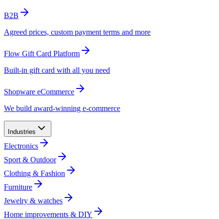
B2B​​​​‌ ‍ ​‍​‍‌‍ ‌ ​‍‌‍‍‌‌‍‌ ‌‍‍‌‌‍ ‍​‍​‍​ ‍‍​‍​‍‌ ​ ‌‍​‌‌‍ ‍‌‍‍‌‌ ‌​‌ ‍‌​‍ ‍‌‍‍‌‌‍ ​‍​‍​‍ ​​‍​‍‌‍‍​‌ ​‍‌‍‌‌‌‍‌‍​‍​‍​ ‍‍​‍​‍‌‍‍​‌ ‌​‌ ‌​‌ ​​​ ‍‍​‍ ​‍ ‌‍ ​‌‍ ‌‍​ ‌‍​‌‌‍ ​‌‍‍​‌‍ ‌ ​ ‌ ‌​​ ‍‍​ ​ ​ ​​​ ​​​ ​​​‍ ‌ ​ ‌ ‌​‌ ‌‌‌‍‌​‌‍‍‌‌‍ ​‍ ‌‍‍‌‌‍ ‍‌ ‌​‌‍‌‌‌‍ ‍‌ ‌​​‍ ‌‍‌‌‌‍‌​‌‍‍‌‌ ‌​​‍ ‌‍ ‌‌‍ ‌‍‌​‌‍‌‌​ ‌‌ ​​‌ ​‍‌‍‌‌‌ ​ ‌‍‌‌‌‍ ‍‌ ‌​‌‍​‌‌ ‌​‌‍‍‌‌‍ ‌‍ ‍​ ‍ ‌‍‍‌‌‍‌​​ ‌​ ​‌​ ‍​​ ‍​‌‍‌‍‌‍​ ​ ‌ ​ ​ ‌‍​ ​‍ ‌​ ​ ‌‍​‌​ ​​‌‍‌‌​‍ ‌​ ‌​​ ​ ​ ​‌​ ​​​‍ ‌​ ‍​‌‍‌‍​ ‍‌​ ​ ​‍ ‌‌‍​‌‌‍‌‍‌‍​ ‌‍​‍​ ‌‍‌‍​ ​ ​‌​ ​ ​ ‍‌​ ‍‌​ ‌‍‌‍​‍​ ‍ ‌ ‌​‌ ‍‌‌ ​​‌‍‌‌​ ‌‌‍ ‍‌‍​‌‌ ‌‍‌‍‍‌‌‍‌ ‌‍​‌‌ ‌​‌‍‍‌‌‍ ‌‍ ‍​ ‍ ‌ ​​‌‍​‌‌ ‌​‌‍‍​​ ‌‌‍ ‍‌‍​‌‌ ‌‍‌‍‍‌‌‍‌ ‌‍​‌‌ ‌​‌‍‍‌‌‍ ‌‍ ‍‌​‍‌‌ ‌​‌‍‌‌‌‍ ‌‌ ​ ​‍‌‌​ ‌‌‌​​‍‌‌ ‌‍‍ ‌‍‌‌‌ ‍‌​‍‌‌​ ​ ‌​‌​​‍‌‌​ ​ ‌​‌​​‍‌‌​ ​‍​ ​‍​ ​‌‌‍​‍​ ​​​ ‌‍‌‍‌​​ ​​​ ‌ ​ ‌​​ ​‍​ ‌‌​ ​‌​ ​‌​‍‌‌​ ​‍​ ​‍​‍‌‌​ ‌‌‌​‌​​‍ ‍‌‍​ ‌‍‍​‌‍‍‌‌‍ ​‌‍‌​‌ ​‍‌‍‌‌‌‍ ‍​‍‌‌​ ‌‌‌​​‍‌‌ ‌‍‍ ‌‍‌‌‌ ‍‌​‍‌‌​ ​ ‌​‌​​‍‌‌​ ​ ‌​‌​​‍‌‌​ ​‍​ ​‍‌‍​‍​ ‌​​ ‍​​ ‍​‌‍​‍‌‍‌‍​ ​​‌‍‌‌​ ‌‌‌‍​‌‌‍‌‍​ ​‌​‍‌‌​ ​‍​ ​‍​‍‌‌​ ‌‌‌​‌​​‍ ‍‌‍​ ‌‍‍​‌‍‍‌‌‍ ​‌‍‌​‌ ​‍‌‍‌‌‌‍ ‍​‍‌‌​ ‌‌‌​​‍‌‌ ‌‍‍ ‌‍‌‌‌ ‍‌​‍‌‌​ ​ ‌​‌​​‍‌‌​ ​ ‌​‌​​‍‌‌​ ​‍​ ​‍‌‍‌‌‌‍​‌‌‍​‍​ ​ ​ ​‍‌‍​‌​ ‍‌‌‍‌​‌‍​‍​ ​ ​ ‌‍​ ‌‌​‍‌‌​ ​‍​ ​‍​‍‌‌​ ‌‌‌​‌​​‍ ‍‌ ‌​‌‍‍‌‌ ‌​‌‍ ​‌‍‌‌​ ‌‍​‍‌‍​‌‌ ​ ‌‍‌‌‌‌‌‌‌ ​‍‌‍ ​​ ‌‌‍‍​‌ ‌​‌ ‌​‌ ​​​‍‌‌​ ​ ‌​​‌​‍‌‌​ ​‍‌​‌‍​‍‌‌​ ​‍‌​‌‍‌‍ ​‌‍ ‌‍​ ‌‍​‌‌‍ ​‌‍‍​‌‍ ‌ ​ ‌ ‌​​‍‌‌​ ​ ‌​​‌​ ​ ​ ​​​ ​​​ ​​​‍‌‌​ ​‍‌​‌‍‌ ​ ‌ ‌​‌ ‌‌‌‍‌​‌‍‍‌‌‍ ​‍‌‍‌‍‍‌‌‍‌​​ ‌​ ​‌​ ‍​​ ‍​‌‍‌‍‌‍​ ​ ‌ ​ ​ ‌‍​ ​‍ ‌​ ​ ‌‍​‌​ ​​‌‍‌‌​‍ ‌​ ‌​​ ​ ​ ​‌​ ​​​‍ ‌​ ‍​‌‍‌‍​ ‍‌​ ​ ​‍ ‌‌‍​‌‌‍‌‍‌‍​ ‌‍​‍​ ‌‍‌‍​ ​ ​‌​ ​ ​ ‍‌​ ‍‌​ ‌‍‌‍​‍​‍‌‍‌ ‌​‌ ‍‌‌ ​​‌‍‌‌​ ‌‌‍ ‍‌‍​‌‌ ‌‍‌‍‍‌‌‍‌ ‌‍​‌‌ ‌​‌‍‍‌‌‍ ‌‍ ‍​‍‌‍‌ ​​‌‍​‌‌ ‌​‌‍‍​​ ‌‌‍ ‍‌‍​‌‌ ‌‍‌‍‍‌‌‍‌ ‌‍​‌‌ ‌​‌‍‍‌‌‍ ‌‍ ‍‌​‍‌‌ ‌​‌‍‌‌‌‍ ‌‌ ​ ​‍‌‌​ ‌‌‌​​‍‌‌ ‌‍‍ ‌‍‌‌‌ ‍‌​‍‌‌​ ​ ‌​‌​​‍‌‌​ ​ ‌​‌​​‍‌‌​ ​‍​ ​‍​ ​‌‌‍​‍​ ​​​ ‌‍‌‍‌​​ ​​​ ‌ ​ ‌​​ ​‍​ ‌‌​ ​‌​ ​‌​‍‌‌​ ​‍​ ​‍​‍‌‌​ ‌‌‌​‌​​‍ ‍‌‍​ ‌‍‍​‌‍‍‌‌‍ ​‌‍‌​‌ ​‍‌‍‌‌‌‍ ‍​‍‌‌​ ‌‌‌​​‍‌‌ ‌‍‍ ‌‍‌‌‌ ‍‌​‍‌‌​ ​ ‌​‌​​‍‌‌​ ​ ‌​‌​​‍‌‌​ ​‍​ ​‍‌‍​‍​ ‌​​ ‍​​ ‍​‌‍​‍‌‍‌‍​ ​​‌‍‌‌​ ‌‌‌‍​‌‌‍‌‍​ ​‌​‍‌‌​ ​‍​ ​‍​‍‌‌​ ‌‌‌​‌​​‍ ‍‌‍​ ‌‍‍​‌‍‍‌‌‍ ​‌‍‌​‌ ​‍‌‍‌‌‌‍ ‍​‍‌‌​ ‌‌‌​​‍‌‌ ‌‍‍ ‌‍‌‌‌ ‍‌​‍‌‌​ ​ ‌​‌​​‍‌‌​ ​ ‌​‌​​‍‌‌​ ​‍​ ​‍‌‍‌‌‌‍​‌‌‍​‍​ ​ ​ ​‍‌‍​‌​ ‍‌‌‍‌​‌‍​‍​ ​ ​ ‌‍​ ‌‌​‍‌‌​ ​‍​ ​‍​‍‌‌​ ‌‌‌​‌​​‍ ‍‌ ‌​‌‍‍‌‌ ‌​‌‍ ​‌‍‌‌​‍‌‍‌ ​​‌‍‌‌‌ ​‍‌ ​ ‌ ​​‌‍‌‌‌‍​ ‌ ‌​‌‍‍‌‌ ‌‍‌‍‌‌​ ‌‌ ​​‌ ‌‌‌‍​‍‌‍ ​‌‍‍‌‌ ​ ‌‍‍​‌‍‌‌‌‍‌​​‍​‍‌ ‌
Agreed prices, custom payment terms and more​​​​‌ ‍ ​‍​‍‌‍ ‌ ​‍‌‍‍‌‌‍‌ ‌‍‍‌‌‍ ‍​‍​‍​ ‍‍​‍​‍‌ ​ ‌‍​‌‌‍ ‍‌‍‍‌‌ ‌​‌ ‍‌​‍ ‍‌‍‍‌‌‍ ​‍​‍​‍ ​​‍​‍‌‍‍​‌ ​‍‌‍‌‌‌‍‌‍​‍​‍​ ‍‍​‍​‍‌‍‍​‌ ‌​‌ ‌​‌ ​​​ ‍‍​‍ ​‍ ‌‍ ​‌‍ ‌‍​ ‌‍​‌‌‍ ​‌‍‍​‌‍ ‌ ​ ‌ ‌​​ ‍‍​ ​ ​ ​​​ ​​​ ​​​‍ ‌ ​ ‌ ‌​‌ ‌‌‌‍‌​‌‍‍‌‌‍ ​‍ ‌‍‍‌‌‍ ‍‌ ‌​‌‍‌‌‌‍ ‍‌ ‌​​‍ ‌‍‌‌‌‍‌​‌‍‍‌‌ ‌​​‍ ‌‍ ‌‌‍ ‌‍‌​‌‍‌‌​ ‌‌ ​​‌ ​‍‌‍‌‌‌ ​ ‌‍‌‌‌‍ ‍‌ ‌​‌‍​‌‌ ‌​‌‍‍‌‌‍ ‌‍ ‍​ ‍ ‌‍‍‌‌‍‌​​ ‌​ ​‌​ ‍​​ ‍​‌‍‌‍‌‍​ ​ ‌ ​ ​ ‌‍​ ​‍ ‌​ ​ ‌‍​‌​ ​​‌‍‌‌​‍ ‌​ ‌​​ ​ ​ ​‌​ ​​​‍ ‌​ ‍​‌‍‌‍​ ‍‌​ ​ ​‍ ‌‌‍​‌‌‍‌‍‌‍​ ‌‍​‍​ ‌‍‌‍​ ​ ​‌​ ​ ​ ‍‌​ ‍‌​ ‌‍‌‍​‍​ ‍ ‌ ‌​‌ ‍‌‌ ​​‌‍‌‌​ ‌‌‍ ‍‌‍​‌‌ ‌‍‌‍‍‌‌‍‌ ‌‍​‌‌ ‌​‌‍‍‌‌‍ ‌‍ ‍​ ‍ ‌ ​​‌‍​‌‌ ‌​‌‍‍​​ ‌‌‍ ‍‌‍​‌‌ ‌‍‌‍‍‌‌‍‌ ‌‍​‌‌ ‌​‌‍‍‌‌‍ ‌‍ ‍‌​‍‌‌ ‌​‌‍‌‌‌‍ ‌‌ ​ ​‍‌‌​ ‌‌‌​​‍‌‌ ‌‍‍ ‌‍‌‌‌ ‍‌​‍‌‌​ ​ ‌​‌​​‍‌‌​ ​ ‌​‌​​‍‌‌​ ​‍​ ​‍​ ​‌‌‍​‍​ ​​​ ‌‍‌‍‌​​ ​​​ ‌ ​ ‌​​ ​‍​ ‌‌​ ​‌​ ​‌​‍‌‌​ ​‍​ ​‍​‍‌‌​ ‌‌‌​‌​​‍ ‍‌‍​ ‌‍‍​‌‍‍‌‌‍ ​‌‍‌​‌ ​‍‌‍‌‌‌‍ ‍​‍‌‌​ ‌‌‌​​‍‌‌ ‌‍‍ ‌‍‌‌‌ ‍‌​‍‌‌​ ​ ‌​‌​​‍‌‌​ ​ ‌​‌​​‍‌‌​ ​‍​ ​‍‌‍​‍​ ‌​​ ‍​​ ‍​‌‍​‍‌‍‌‍​ ​​‌‍‌‌​ ‌‌‌‍​‌‌‍‌‍​ ​‌​‍‌‌​ ​‍​ ​‍​‍‌‌​ ‌‌‌​‌​​‍ ‍‌‍​ ‌‍‍​‌‍‍‌‌‍ ​‌‍‌​‌ ​‍‌‍‌‌‌‍ ‍​‍‌‌​ ‌‌‌​​‍‌‌ ‌‍‍ ‌‍‌‌‌ ‍‌​‍‌‌​ ​ ‌​‌​​‍‌‌​ ​ ‌​‌​​‍‌‌​ ​‍​ ​‍‌‍‌‌‌‍​‌‌‍​‍​ ​ ​ ​‍‌‍​‌​ ‍‌‌‍‌​‌‍​‍​ ​ ​ ‌‍​ ‌‌​‍‌‌​ ​‍​ ​‍​‍‌‌​ ‌‌‌​‌​​‍ ‍‌‍‌‌‌ ‍​‌‍​ ‌‍‌‌‌ ​‍‌ ​​‌ ‌​​ ‌‍​‍‌‍​‌‌ ​ ‌‍‌‌‌‌‌‌‌ ​‍‌‍ ​​ ‌‌‍‍​‌ ‌​‌ ‌​‌ ​​​‍‌‌​ ​ ‌​​‌​‍‌‌​ ​‍‌​‌‍​‍‌‌​ ​‍‌​‌‍‌‍ ​‌‍ ‌‍​ ‌‍​‌‌‍ ​‌‍‍​‌‍ ‌ ​ ‌ ‌​​‍‌‌​ ​ ‌​​‌​ ​ ​ ​​​ ​​​ ​​​‍‌‌​ ​‍‌​‌‍‌ ​ ‌ ‌​‌ ‌‌‌‍‌​‌‍‍‌‌‍ ​‍‌‍‌‍‍‌‌‍‌​​ ‌​ ​‌​ ‍​​ ‍​‌‍‌‍‌‍​ ​ ‌ ​ ​ ‌‍​ ​‍ ‌​ ​ ‌‍​‌​ ​​‌‍‌‌​‍ ‌​ ‌​​ ​ ​ ​‌​ ​​​‍ ‌​ ‍​‌‍‌‍​ ‍‌​ ​ ​‍ ‌‌‍​‌‌‍‌‍‌‍​ ‌‍​‍​ ‌‍‌‍​ ​ ​‌​ ​ ​ ‍‌​ ‍‌​ ‌‍‌‍​‍​‍‌‍‌ ‌​‌ ‍‌‌ ​​‌‍‌‌​ ‌‌‍ ‍‌‍​‌‌ ‌‍‌‍‍‌‌‍‌ ‌‍​‌‌ ‌​‌‍‍‌‌‍ ‌‍ ‍​‍‌‍‌ ​​‌‍​‌‌ ‌​‌‍‍​​ ‌‌‍ ‍‌‍​‌‌ ‌‍‌‍‍‌‌‍‌ ‌‍​‌‌ ‌​‌‍‍‌‌‍ ‌‍ ‍‌​‍‌‌ ‌​‌‍‌‌‌‍ ‌‌ ​ ​‍‌‌​ ‌‌‌​​‍‌‌ ‌‍‍ ‌‍‌‌‌ ‍‌​‍‌‌​ ​ ‌​‌​​‍‌‌​ ​ ‌​‌​​‍‌‌​ ​‍​ ​‍​ ​‌‌‍​‍​ ​​​ ‌‍‌‍‌​​ ​​​ ‌ ​ ‌​​ ​‍​ ‌‌​ ​‌​ ​‌​‍‌‌​ ​‍​ ​‍​‍‌‌​ ‌‌‌​‌​​‍ ‍‌‍​ ‌‍‍​‌‍‍‌‌‍ ​‌‍‌​‌ ​‍‌‍‌‌‌‍ ‍​‍‌‌​ ‌‌‌​​‍‌‌ ‌‍‍ ‌‍‌‌‌ ‍‌​‍‌‌​ ​ ‌​‌​​‍‌‌​ ​ ‌​‌​​‍‌‌​ ​‍​ ​‍‌‍​‍​ ‌​​ ‍​​ ‍​‌‍​‍‌‍‌‍​ ​​‌‍‌‌​ ‌‌‌‍​‌‌‍‌‍​ ​‌​‍‌‌​ ​‍​ ​‍​‍‌‌​ ‌‌‌​‌​​‍ ‍‌‍​ ‌‍‍​‌‍‍‌‌‍ ​‌‍‌​‌ ​‍‌‍‌‌‌‍ ‍​‍‌‌​ ‌‌‌​​‍‌‌ ‌‍‍ ‌‍‌‌‌ ‍‌​‍‌‌​ ​ ‌​‌​​‍‌‌​ ​ ‌​‌​​‍‌‌​ ​‍​ ​‍‌‍‌‌‌‍​‌‌‍​‍​ ​ ​ ​‍‌‍​‌​ ‍‌‌‍‌​‌‍​‍​ ​ ​ ‌‍​ ‌‌​‍‌‌​ ​‍​ ​‍​‍‌‌​ ‌‌‌​‌​​‍ ‍‌‍‌‌‌ ‍​‌‍​ ‌‍‌‌‌ ​‍‌ ​​‌ ‌​​‍‌‍‌ ​​‌‍‌‌‌ ​‍‌ ​ ‌ ​​‌‍‌‌‌‍​ ‌ ‌​‌‍‍‌‌ ‌‍‌‍‌‌​ ‌‌ ​​‌ ‌‌‌‍​‍‌‍ ​‌‍‍‌‌ ​ ‌‍‍​‌‍‌‌‌‍‌​​‍​‍‌ ‌
Flow Gift Card Platform​​​​‌ ‍ ​‍​‍‌‍ ‌ ​‍‌‍‍‌‌‍‌ ‌‍‍‌‌‍ ‍​‍​‍​ ‍‍​‍​‍‌ ​ ‌‍​‌‌‍ ‍‌‍‍‌‌ ‌​‌ ‍‌​‍ ‍‌‍‍‌‌‍ ​‍​‍​‍ ​​‍​‍‌‍‍​‌ ​‍‌‍‌‌‌‍‌‍​‍​‍​ ‍‍​‍​‍‌‍‍​‌ ‌​‌ ‌​‌ ​​​ ‍‍​‍ ​‍ ‌‍ ​‌‍ ‌‍​ ‌‍​‌‌‍ ​‌‍‍​‌‍ ‌ ​ ‌ ‌​​ ‍‍​ ​ ​ ​​​ ​​​ ​​​‍ ‌ ​ ‌ ‌​‌ ‌‌‌‍‌​‌‍‍‌‌‍ ​‍ ‌‍‍‌‌‍ ‍‌ ‌​‌‍‌‌‌‍ ‍‌ ‌​​‍ ‌‍‌‌‌‍‌​‌‍‍‌‌ ‌​​‍ ‌‍ ‌‌‍ ‌‍‌​‌‍‌‌​ ‌‌ ​​‌ ​‍‌‍‌‌‌ ​ ‌‍‌‌‌‍ ‍‌ ‌​‌‍​‌‌ ‌​‌‍‍‌‌‍ ‌‍ ‍​ ‍ ‌‍‍‌‌‍‌​​ ‌​ ​‌​ ‍​​ ‍​‌‍‌‍‌‍​ ​ ‌ ​ ​ ‌‍​ ​‍ ‌​ ​ ‌‍​‌​ ​​‌‍‌‌​‍ ‌​ ‌​​ ​ ​ ​‌​ ​​​‍ ‌​ ‍​‌‍‌‍​ ‍‌​ ​ ​‍ ‌‌‍​‌‌‍‌‍‌‍​ ‌‍​‍​ ‌‍‌‍​ ​ ​‌​ ​ ​ ‍‌​ ‍‌​ ‌‍‌‍​‍​ ‍ ‌ ‌​‌ ‍‌‌ ​​‌‍‌‌​ ‌‌‍ ‍‌‍​‌‌ ‌‍‌‍‍‌‌‍‌ ‌‍​‌‌ ‌​‌‍‍‌‌‍ ‌‍ ‍​ ‍ ‌ ​​‌‍​‌‌ ‌​‌‍‍​​ ‌‌‍ ‍‌‍​‌‌ ‌‍‌‍‍‌‌‍‌ ‌‍​‌‌ ‌​‌‍‍‌‌‍ ‌‍ ‍‌​‍‌‌ ‌​‌‍‌‌‌‍ ‌‌ ​ ​‍‌‌​ ‌‌‌​​‍‌‌ ‌‍‍ ‌‍‌‌‌ ‍‌​‍‌‌​ ​ ‌​‌​​‍‌‌​ ​ ‌​‌​​‍‌‌​ ​‍​ ​‍​ ​‌‌‍​‍​ ​​​ ‌‍‌‍‌​​ ​​​ ‌ ​ ‌​​ ​‍​ ‌‌​ ​‌​ ​‌​‍‌‌​ ​‍​ ​‍​‍‌‌​ ‌‌‌​‌​​‍ ‍‌‍​ ‌‍‍​‌‍‍‌‌‍ ​‌‍‌​‌ ​‍‌‍‌‌‌‍ ‍​‍‌‌​ ‌‌‌​​‍‌‌ ‌‍‍ ‌‍‌‌‌ ‍‌​‍‌‌​ ​ ‌​‌​​‍‌‌​ ​ ‌​‌​​‍‌‌​ ​‍​ ​‍​ ‌‍​ ‍‌​ ‍​​ ​ ​ ‌​​ ​ ​ ​ ​ ​‌​ ‍‌​ ​ ‌‍​ ​ ‍​​‍‌‌​ ​‍​ ​‍​‍‌‌​ ‌‌‌​‌​​‍ ‍‌ ‌​‌‍‍‌‌ ‌​‌‍ ​‌‍‌‌​ ‌‍​‍‌‍​‌‌ ​ ‌‍‌‌‌‌‌‌‌ ​‍‌‍ ​​ ‌‌‍‍​‌ ‌​‌ ‌​‌ ​​​‍‌‌​ ​ ‌​​‌​‍‌‌​ ​‍‌​‌‍​‍‌‌​ ​‍‌​‌‍‌‍ ​‌‍ ‌‍​ ‌‍​‌‌‍ ​‌‍‍​‌‍ ‌ ​ ‌ ‌​​‍‌‌​ ​ ‌​​‌​ ​ ​ ​​​ ​​​ ​​​‍‌‌​ ​‍‌​‌‍‌ ​ ‌ ‌​‌ ‌‌‌‍‌​‌‍‍‌‌‍ ​‍‌‍‌‍‍‌‌‍‌​​ ‌​ ​‌​ ‍​​ ‍​‌‍‌‍‌‍​ ​ ‌ ​ ​ ‌‍​ ​‍ ‌​ ​ ‌‍​‌​ ​​‌‍‌‌​‍ ‌​ ‌​​ ​ ​ ​‌​ ​​​‍ ‌​ ‍​‌‍‌‍​ ‍‌​ ​ ​‍ ‌‌‍​‌‌‍‌‍‌‍​ ‌‍​‍​ ‌‍‌‍​ ​ ​‌​ ​ ​ ‍‌​ ‍‌​ ‌‍‌‍​‍​‍‌‍‌ ‌​‌ ‍‌‌ ​​‌‍‌‌​ ‌‌‍ ‍‌‍​‌‌ ‌‍‌‍‍‌‌‍‌ ‌‍​‌‌ ‌​‌‍‍‌‌‍ ‌‍ ‍​‍‌‍‌ ​​‌‍​‌‌ ‌​‌‍‍​​ ‌‌‍ ‍‌‍​‌‌ ‌‍‌‍‍‌‌‍‌ ‌‍​‌‌ ‌​‌‍‍‌‌‍ ‌‍ ‍‌​‍‌‌ ‌​‌‍‌‌‌‍ ‌‌ ​ ​‍‌‌​ ‌‌‌​​‍‌‌ ‌‍‍ ‌‍‌‌‌ ‍‌​‍‌‌​ ​ ‌​‌​​‍‌‌​ ​ ‌​‌​​‍‌‌​ ​‍​ ​‍​ ​‌‌‍​‍​ ​​​ ‌‍‌‍‌​​ ​​​ ‌ ​ ‌​​ ​‍​ ‌‌​ ​‌​ ​‌​‍‌‌​ ​‍​ ​‍​‍‌‌​ ‌‌‌​‌​​‍ ‍‌‍​ ‌‍‍​‌‍‍‌‌‍ ​‌‍‌​‌ ​‍‌‍‌‌‌‍ ‍​‍‌‌​ ‌‌‌​​‍‌‌ ‌‍‍ ‌‍‌‌‌ ‍‌​‍‌‌​ ​ ‌​‌​​‍‌‌​ ​ ‌​‌​​‍‌‌​ ​‍​ ​‍​ ‌‍​ ‍‌​ ‍​​ ​ ​ ‌​​ ​ ​ ​ ​ ​‌​ ‍‌​ ​ ‌‍​ ​ ‍​​‍‌‌​ ​‍​ ​‍​‍‌‌​ ‌‌‌​‌​​‍ ‍‌ ‌​‌‍‍‌‌ ‌​‌‍ ​‌‍‌‌​‍‌‍‌ ​​‌‍‌‌‌ ​‍‌ ​ ‌ ​​‌‍‌‌‌‍​ ‌ ‌​‌‍‍‌‌ ‌‍‌‍‌‌​ ‌‌ ​​‌ ‌‌‌‍​‍‌‍ ​‌‍‍‌‌ ​ ‌‍‍​‌‍‌‌‌‍‌​​‍​‍‌ ‌
Built-in gift card with all you need​​​​‌ ‍ ​‍​‍‌‍ ‌ ​‍‌‍‍‌‌‍‌ ‌‍‍‌‌‍ ‍​‍​‍​ ‍‍​‍​‍‌ ​ ‌‍​‌‌‍ ‍‌‍‍‌‌ ‌​‌ ‍‌​‍ ‍‌‍‍‌‌‍ ​‍​‍​‍ ​​‍​‍‌‍‍​‌ ​‍‌‍‌‌‌‍‌‍​‍​‍​ ‍‍​‍​‍‌‍‍​‌ ‌​‌ ‌​‌ ​​​ ‍‍​‍ ​‍ ‌‍ ​‌‍ ‌‍​ ‌‍​‌‌‍ ​‌‍‍​‌‍ ‌ ​ ‌ ‌​​ ‍‍​ ​ ​ ​​​ ​​​ ​​​‍ ‌ ​ ‌ ‌​‌ ‌‌‌‍‌​‌‍‍‌‌‍ ​‍ ‌‍‍‌‌‍ ‍‌ ‌​‌‍‌‌‌‍ ‍‌ ‌​​‍ ‌‍‌‌‌‍‌​‌‍‍‌‌ ‌​​‍ ‌‍ ‌‌‍ ‌‍‌​‌‍‌‌​ ‌‌ ​​‌ ​‍‌‍‌‌‌ ​ ‌‍‌‌‌‍ ‍‌ ‌​‌‍​‌‌ ‌​‌‍‍‌‌‍ ‌‍ ‍​ ‍ ‌‍‍‌‌‍‌​​ ‌​ ​‌​ ‍​​ ‍​‌‍‌‍‌‍​ ​ ‌ ​ ​ ‌‍​ ​‍ ‌​ ​ ‌‍​‌​ ​​‌‍‌‌​‍ ‌​ ‌​​ ​ ​ ​‌​ ​​​‍ ‌​ ‍​‌‍‌‍​ ‍‌​ ​ ​‍ ‌‌‍​‌‌‍‌‍‌‍​ ‌‍​‍​ ‌‍‌‍​ ​ ​‌​ ​ ​ ‍‌​ ‍‌​ ‌‍‌‍​‍​ ‍ ‌ ‌​‌ ‍‌‌ ​​‌‍‌‌​ ‌‌‍ ‍‌‍​‌‌ ‌‍‌‍‍‌‌‍‌ ‌‍​‌‌ ‌​‌‍‍‌‌‍ ‌‍ ‍​ ‍ ‌ ​​‌‍​‌‌ ‌​‌‍‍​​ ‌‌‍ ‍‌‍​‌‌ ‌‍‌‍‍‌‌‍‌ ‌‍​‌‌ ‌​‌‍‍‌‌‍ ‌‍ ‍‌​‍‌‌ ‌​‌‍‌‌‌‍ ‌‌ ​ ​‍‌‌​ ‌‌‌​​‍‌‌ ‌‍‍ ‌‍‌‌‌ ‍‌​‍‌‌​ ​ ‌​‌​​‍‌‌​ ​ ‌​‌​​‍‌‌​ ​‍​ ​‍​ ​‌‌‍​‍​ ​​​ ‌‍‌‍‌​​ ​​​ ‌ ​ ‌​​ ​‍​ ‌‌​ ​‌​ ​‌​‍‌‌​ ​‍​ ​‍​‍‌‌​ ‌‌‌​‌​​‍ ‍‌‍​ ‌‍‍​‌‍‍‌‌‍ ​‌‍‌​‌ ​‍‌‍‌‌‌‍ ‍​‍‌‌​ ‌‌‌​​‍‌‌ ‌‍‍ ‌‍‌‌‌ ‍‌​‍‌‌​ ​ ‌​‌​​‍‌‌​ ​ ‌​‌​​‍‌‌​ ​‍​ ​‍​ ‌‍​ ‍‌​ ‍​​ ​ ​ ‌​​ ​ ​ ​ ​ ​‌​ ‍‌​ ​ ‌‍​ ​ ‍​​‍‌‌​ ​‍​ ​‍​‍‌‌​ ‌‌‌​‌​​‍ ‍‌‍‌‌‌ ‍​‌‍​ ‌‍‌‌‌ ​‍‌ ​​‌ ‌​​ ‌‍​‍‌‍​‌‌ ​ ‌‍‌‌‌‌‌‌‌ ​‍‌‍ ​​ ‌‌‍‍​‌ ‌​‌ ‌​‌ ​​​‍‌‌​ ​ ‌​​‌​‍‌‌​ ​‍‌​‌‍​‍‌‌​ ​‍‌​‌‍‌‍ ​‌‍ ‌‍​ ‌‍​‌‌‍ ​‌‍‍​‌‍ ‌ ​ ‌ ‌​​‍‌‌​ ​ ‌​​‌​ ​ ​ ​​​ ​​​ ​​​‍‌‌​ ​‍‌​‌‍‌ ​ ‌ ‌​‌ ‌‌‌‍‌​‌‍‍‌‌‍ ​‍‌‍‌‍‍‌‌‍‌​​ ‌​ ​‌​ ‍​​ ‍​‌‍‌‍‌‍​ ​ ‌ ​ ​ ‌‍​ ​‍ ‌​ ​ ‌‍​‌​ ​​‌‍‌‌​‍ ‌​ ‌​​ ​ ​ ​‌​ ​​​‍ ‌​ ‍​‌‍‌‍​ ‍‌​ ​ ​‍ ‌‌‍​‌‌‍‌‍‌‍​ ‌‍​‍​ ‌‍‌‍​ ​ ​‌​ ​ ​ ‍‌​ ‍‌​ ‌‍‌‍​‍​‍‌‍‌ ‌​‌ ‍‌‌ ​​‌‍‌‌​ ‌‌‍ ‍‌‍​‌‌ ‌‍‌‍‍‌‌‍‌ ‌‍​‌‌ ‌​‌‍‍‌‌‍ ‌‍ ‍​‍‌‍‌ ​​‌‍​‌‌ ‌​‌‍‍​​ ‌‌‍ ‍‌‍​‌‌ ‌‍‌‍‍‌‌‍‌ ‌‍​‌‌ ‌​‌‍‍‌‌‍ ‌‍ ‍‌​‍‌‌ ‌​‌‍‌‌‌‍ ‌‌ ​ ​‍‌‌​ ‌‌‌​​‍‌‌ ‌‍‍ ‌‍‌‌‌ ‍‌​‍‌‌​ ​ ‌​‌​​‍‌‌​ ​ ‌​‌​​‍‌‌​ ​‍​ ​‍​ ​‌‌‍​‍​ ​​​ ‌‍‌‍‌​​ ​​​ ‌ ​ ‌​​ ​‍​ ‌‌​ ​‌​ ​‌​‍‌‌​ ​‍​ ​‍​‍‌‌​ ‌‌‌​‌​​‍ ‍‌‍​ ‌‍‍​‌‍‍‌‌‍ ​‌‍‌​‌ ​‍‌‍‌‌‌‍ ‍​‍‌‌​ ‌‌‌​​‍‌‌ ‌‍‍ ‌‍‌‌‌ ‍‌​‍‌‌​ ​ ‌​‌​​‍‌‌​ ​ ‌​‌​​‍‌‌​ ​‍​ ​‍​ ‌‍​ ‍‌​ ‍​​ ​ ​ ‌​​ ​ ​ ​ ​ ​‌​ ‍‌​ ​ ‌‍​ ​ ‍​​‍‌‌​ ​‍​ ​‍​‍‌‌​ ‌‌‌​‌​​‍ ‍‌‍‌‌‌ ‍​‌‍​ ‌‍‌‌‌ ​‍‌ ​​‌ ‌​​‍‌‍‌ ​​‌‍‌‌‌ ​‍‌ ​ ‌ ​​‌‍‌‌‌‍​ ‌ ‌​‌‍‍‌‌ ‌‍‌‍‌‌​ ‌‌ ​​‌ ‌‌‌‍​‍‌‍ ​‌‍‍‌‌ ​ ‌‍‍​‌‍‌‌‌‍‌​​‍​‍‌ ‌
Shopware eCommerce​​​​‌ ‍ ​‍​‍‌‍ ‌ ​‍‌‍‍‌‌‍‌ ‌‍‍‌‌‍ ‍​‍​‍​ ‍‍​‍​‍‌ ​ ‌‍​‌‌‍ ‍‌‍‍‌‌ ‌​‌ ‍‌​‍ ‍‌‍‍‌‌‍ ​‍​‍​‍ ​​‍​‍‌‍‍​‌ ​‍‌‍‌‌‌‍‌‍​‍​‍​ ‍‍​‍​‍‌‍‍​‌ ‌​‌ ‌​‌ ​​​ ‍‍​‍ ​‍ ‌‍ ​‌‍ ‌‍​ ‌‍​‌‌‍ ​‌‍‍​‌‍ ‌ ​ ‌ ‌​​ ‍‍​ ​ ​ ​​​ ​​​ ​​​‍ ‌ ​ ‌ ‌​‌ ‌‌‌‍‌​‌‍‍‌‌‍ ​‍ ‌‍‍‌‌‍ ‍‌ ‌​‌‍‌‌‌‍ ‍‌ ‌​​‍ ‌‍‌‌‌‍‌​‌‍‍‌‌ ‌​​‍ ‌‍ ‌‌‍ ‌‍‌​‌‍‌‌​ ‌‌ ​​‌ ​‍‌‍‌‌‌ ​ ‌‍‌‌‌‍ ‍‌ ‌​‌‍​‌‌ ‌​‌‍‍‌‌‍ ‌‍ ‍​ ‍ ‌‍‍‌‌‍‌​​ ‌​ ​‌​ ‍​​ ‍​‌‍‌‍‌‍​ ​ ‌ ​ ​ ‌‍​ ​‍ ‌​ ​ ‌‍​‌​ ​​‌‍‌‌​‍ ‌​ ‌​​ ​ ​ ​‌​ ​​​‍ ‌​ ‍​‌‍‌‍​ ‍‌​ ​ ​‍ ‌‌‍​‌‌‍‌‍‌‍​ ‌‍​‍​ ‌‍‌‍​ ​ ​‌​ ​ ​ ‍‌​ ‍‌​ ‌‍‌‍​‍​ ‍ ‌ ‌​‌ ‍‌‌ ​​‌‍‌‌​ ‌‌‍ ‍‌‍​‌‌ ‌‍‌‍‍‌‌‍‌ ‌‍​‌‌ ‌​‌‍‍‌‌‍ ‌‍ ‍​ ‍ ‌ ​​‌‍​‌‌ ‌​‌‍‍​​ ‌‌‍ ‍‌‍​‌‌ ‌‍‌‍‍‌‌‍‌ ‌‍​‌‌ ‌​‌‍‍‌‌‍ ‌‍ ‍‌​‍‌‌ ‌​‌‍‌‌‌‍ ‌‌ ​ ​‍‌‌​ ‌‌‌​​‍‌‌ ‌‍‍ ‌‍‌‌‌ ‍‌​‍‌‌​ ​ ‌​‌​​‍‌‌​ ​ ‌​‌​​‍‌‌​ ​‍​ ​‍​ ​‌‌‍​‍​ ​​​ ‌‍‌‍‌​​ ​​​ ‌ ​ ‌​​ ​‍​ ‌‌​ ​‌​ ​‌​‍‌‌​ ​‍​ ​‍​‍‌‌​ ‌‌‌​‌​​‍ ‍‌‍​ ‌‍‍​‌‍‍‌‌‍ ​‌‍‌​‌ ​‍‌‍‌‌‌‍ ‍​‍‌‌​ ‌‌‌​​‍‌‌ ‌‍‍ ‌‍‌‌‌ ‍‌​‍‌‌​ ​ ‌​‌​​‍‌‌​ ​ ‌​‌​​‍‌‌​ ​‍​ ​‍​ ‍‌​ ​‍​ ‌‍​ ‍​​ ‌‍​ ​ ​ ​‌​ ‌ ​ ‌​​ ‌‌​ ​‍​ ​‍​‍‌‌​ ​‍​ ​‍​‍‌‌​ ‌‌‌​‌​​‍ ‍‌ ‌​‌‍‍‌‌ ‌​‌‍ ​‌‍‌‌​ ‌‍​‍‌‍​‌‌ ​ ‌‍‌‌‌‌‌‌‌ ​‍‌‍ ​​ ‌‌‍‍​‌ ‌​‌ ‌​‌ ​​​‍‌‌​ ​ ‌​​‌​‍‌‌​ ​‍‌​‌‍​‍‌‌​ ​‍‌​‌‍‌‍ ​‌‍ ‌‍​ ‌‍​‌‌‍ ​‌‍‍​‌‍ ‌ ​ ‌ ‌​​‍‌‌​ ​ ‌​​‌​ ​ ​ ​​​ ​​​ ​​​‍‌‌​ ​‍‌​‌‍‌ ​ ‌ ‌​‌ ‌‌‌‍‌​‌‍‍‌‌‍ ​‍‌‍‌‍‍‌‌‍‌​​ ‌​ ​‌​ ‍​​ ‍​‌‍‌‍‌‍​ ​ ‌ ​ ​ ‌‍​ ​‍ ‌​ ​ ‌‍​‌​ ​​‌‍‌‌​‍ ‌​ ‌​​ ​ ​ ​‌​ ​​​‍ ‌​ ‍​‌‍‌‍​ ‍‌​ ​ ​‍ ‌‌‍​‌‌‍‌‍‌‍​ ‌‍​‍​ ‌‍‌‍​ ​ ​‌​ ​ ​ ‍‌​ ‍‌​ ‌‍‌‍​‍​‍‌‍‌ ‌​‌ ‍‌‌ ​​‌‍‌‌​ ‌‌‍ ‍‌‍​‌‌ ‌‍‌‍‍‌‌‍‌ ‌‍​‌‌ ‌​‌‍‍‌‌‍ ‌‍ ‍​‍‌‍‌ ​​‌‍​‌‌ ‌​‌‍‍​​ ‌‌‍ ‍‌‍​‌‌ ‌‍‌‍‍‌‌‍‌ ‌‍​‌‌ ‌​‌‍‍‌‌‍ ‌‍ ‍‌​‍‌‌ ‌​‌‍‌‌‌‍ ‌‌ ​ ​‍‌‌​ ‌‌‌​​‍‌‌ ‌‍‍ ‌‍‌‌‌ ‍‌​‍‌‌​ ​ ‌​‌​​‍‌‌​ ​ ‌​‌​​‍‌‌​ ​‍​ ​‍​ ​‌‌‍​‍​ ​​​ ‌‍‌‍‌​​ ​​​ ‌ ​ ‌​​ ​‍​ ‌‌​ ​‌​ ​‌​‍‌‌​ ​‍​ ​‍​‍‌‌​ ‌‌‌​‌​​‍ ‍‌‍​ ‌‍‍​‌‍‍‌‌‍ ​‌‍‌​‌ ​‍‌‍‌‌‌‍ ‍​‍‌‌​ ‌‌‌​​‍‌‌ ‌‍‍ ‌‍‌‌‌ ‍‌​‍‌‌​ ​ ‌​‌​​‍‌‌​ ​ ‌​‌​​‍‌‌​ ​‍​ ​‍​ ‍‌​ ​‍​ ‌‍​ ‍​​ ‌‍​ ​ ​ ​‌​ ‌ ​ ‌​​ ‌‌​ ​‍​ ​‍​‍‌‌​ ​‍​ ​‍​‍‌‌​ ‌‌‌​‌​​‍ ‍‌ ‌​‌‍‍‌‌ ‌​‌‍ ​‌‍‌‌​‍‌‍‌ ​​‌‍‌‌‌ ​‍‌ ​ ‌ ​​‌‍‌‌‌‍​ ‌ ‌​‌‍‍‌‌ ‌‍‌‍‌‌​ ‌‌ ​​‌ ‌‌‌‍​‍‌‍ ​‌‍‍‌‌ ​ ‌‍‍​‌‍‌‌‌‍‌​​‍​‍‌ ‌
We build award-winning e-commerce​​​​‌ ‍ ​‍​‍‌‍ ‌ ​‍‌‍‍‌‌‍‌ ‌‍‍‌‌‍ ‍​‍​‍​ ‍‍​‍​‍‌ ​ ‌‍​‌‌‍ ‍‌‍‍‌‌ ‌​‌ ‍‌​‍ ‍‌‍‍‌‌‍ ​‍​‍​‍ ​​‍​‍‌‍‍​‌ ​‍‌‍‌‌‌‍‌‍​‍​‍​ ‍‍​‍​‍‌‍‍​‌ ‌​‌ ‌​‌ ​​​ ‍‍​‍ ​‍ ‌‍ ​‌‍ ‌‍​ ‌‍​‌‌‍ ​‌‍‍​‌‍ ‌ ​ ‌ ‌​​ ‍‍​ ​ ​ ​​​ ​​​ ​​​‍ ‌ ​ ‌ ‌​‌ ‌‌‌‍‌​‌‍‍‌‌‍ ​‍ ‌‍‍‌‌‍ ‍‌ ‌​‌‍‌‌‌‍ ‍‌ ‌​​‍ ‌‍‌‌‌‍‌​‌‍‍‌‌ ‌​​‍ ‌‍ ‌‌‍ ‌‍‌​‌‍‌‌​ ‌‌ ​​‌ ​‍‌‍‌‌‌ ​ ‌‍‌‌‌‍ ‍‌ ‌​‌‍​‌‌ ‌​‌‍‍‌‌‍ ‌‍ ‍​ ‍ ‌‍‍‌‌‍‌​​ ‌​ ​‌​ ‍​​ ‍​‌‍‌‍‌‍​ ​ ‌ ​ ​ ‌‍​ ​‍ ‌​ ​ ‌‍​‌​ ​​‌‍‌‌​‍ ‌​ ‌​​ ​ ​ ​‌​ ​​​‍ ‌​ ‍​‌‍‌‍​ ‍‌​ ​ ​‍ ‌‌‍​‌‌‍‌‍‌‍​ ‌‍​‍​ ‌‍‌‍​ ​ ​‌​ ​ ​ ‍‌​ ‍‌​ ‌‍‌‍​‍​ ‍ ‌ ‌​‌ ‍‌‌ ​​‌‍‌‌​ ‌‌‍ ‍‌‍​‌‌ ‌‍‌‍‍‌‌‍‌ ‌‍​‌‌ ‌​‌‍‍‌‌‍ ‌‍ ‍​ ‍ ‌ ​​‌‍​‌‌ ‌​‌‍‍​​ ‌‌‍ ‍‌‍​‌‌ ‌‍‌‍‍‌‌‍‌ ‌‍​‌‌ ‌​‌‍‍‌‌‍ ‌‍ ‍‌​‍‌‌ ‌​‌‍‌‌‌‍ ‌‌ ​ ​‍‌‌​ ‌‌‌​​‍‌‌ ‌‍‍ ‌‍‌‌‌ ‍‌​‍‌‌​ ​ ‌​‌​​‍‌‌​ ​ ‌​‌​​‍‌‌​ ​‍​ ​‍​ ​‌‌‍​‍​ ​​​ ‌‍‌‍‌​​ ​​​ ‌ ​ ‌​​ ​‍​ ‌‌​ ​‌​ ​‌​‍‌‌​ ​‍​ ​‍​‍‌‌​ ‌‌‌​‌​​‍ ‍‌‍​ ‌‍‍​‌‍‍‌‌‍ ​‌‍‌​‌ ​‍‌‍‌‌‌‍ ‍​‍‌‌​ ‌‌‌​​‍‌‌ ‌‍‍ ‌‍‌‌‌ ‍‌​‍‌‌​ ​ ‌​‌​​‍‌‌​ ​ ‌​‌​​‍‌‌​ ​‍​ ​‍​ ‍‌​ ​‍​ ‌‍​ ‍​​ ‌‍​ ​ ​ ​‌​ ‌ ​ ‌​​ ‌‌​ ​‍​ ​‍​‍‌‌​ ​‍​ ​‍​‍‌‌​ ‌‌‌​‌​​‍ ‍‌‍‌‌‌ ‍​‌‍​ ‌‍‌‌‌ ​‍‌ ​​‌ ‌​​ ‌‍​‍‌‍​‌‌ ​ ‌‍‌‌‌‌‌‌‌ ​‍‌‍ ​​ ‌‌‍‍​‌ ‌​‌ ‌​‌ ​​​‍‌‌​ ​ ‌​​‌​‍‌‌​ ​‍‌​‌‍​‍‌‌​ ​‍‌​‌‍‌‍ ​‌‍ ‌‍​ ‌‍​‌‌‍ ​‌‍‍​‌‍ ‌ ​ ‌ ‌​​‍‌‌​ ​ ‌​​‌​ ​ ​ ​​​ ​​​ ​​​‍‌‌​ ​‍‌​‌‍‌ ​ ‌ ‌​‌ ‌‌‌‍‌​‌‍‍‌‌‍ ​‍‌‍‌‍‍‌‌‍‌​​ ‌​ ​‌​ ‍​​ ‍​‌‍‌‍‌‍​ ​ ‌ ​ ​ ‌‍​ ​‍ ‌​ ​ ‌‍​‌​ ​​‌‍‌‌​‍ ‌​ ‌​​ ​ ​ ​‌​ ​​​‍ ‌​ ‍​‌‍‌‍​ ‍‌​ ​ ​‍ ‌‌‍​‌‌‍‌‍‌‍​ ‌‍​‍​ ‌‍‌‍​ ​ ​‌​ ​ ​ ‍‌​ ‍‌​ ‌‍‌‍​‍​‍‌‍‌ ‌​‌ ‍‌‌ ​​‌‍‌‌​ ‌‌‍ ‍‌‍​‌‌ ‌‍‌‍‍‌‌‍‌ ‌‍​‌‌ ‌​‌‍‍‌‌‍ ‌‍ ‍​‍‌‍‌ ​​‌‍​‌‌ ‌​‌‍‍​​ ‌‌‍ ‍‌‍​‌‌ ‌‍‌‍‍‌‌‍‌ ‌‍​‌‌ ‌​‌‍‍‌‌‍ ‌‍ ‍‌​‍‌‌ ‌​‌‍‌‌‌‍ ‌‌ ​ ​‍‌‌​ ‌‌‌​​‍‌‌ ‌‍‍ ‌‍‌‌‌ ‍‌​‍‌‌​ ​ ‌​‌​​‍‌‌​ ​ ‌​‌​​‍‌‌​ ​‍​ ​‍​ ​‌‌‍​‍​ ​​​ ‌‍‌‍‌​​ ​​​ ‌ ​ ‌​​ ​‍​ ‌‌​ ​‌​ ​‌​‍‌‌​ ​‍​ ​‍​‍‌‌​ ‌‌‌​‌​​‍ ‍‌‍​ ‌‍‍​‌‍‍‌‌‍ ​‌‍‌​‌ ​‍‌‍‌‌‌‍ ‍​‍‌‌​ ‌‌‌​​‍‌‌ ‌‍‍ ‌‍‌‌‌ ‍‌​‍‌‌​ ​ ‌​‌​​‍‌‌​ ​ ‌​‌​​‍‌‌​ ​‍​ ​‍​ ‍‌​ ​‍​ ‌‍​ ‍​​ ‌‍​ ​ ​ ​‌​ ‌ ​ ‌​​ ‌‌​ ​‍​ ​‍​‍‌‌​ ​‍​ ​‍​‍‌‌​ ‌‌‌​‌​​‍ ‍‌‍‌‌‌ ‍​‌‍​ ‌‍‌‌‌ ​‍‌ ​​‌ ‌​​‍‌‍‌ ​​‌‍‌‌‌ ​‍‌ ​ ‌ ​​‌‍‌‌‌‍​ ‌ ‌​‌‍‍‌‌ ‌‍‌‍‌‌​ ‌‌ ​​‌ ‌‌‌‍​‍‌‍ ​‌‍‍‌‌ ​ ‌‍‍​‌‍‌‌‌‍‌​​‍​‍‌ ‌
Industries​​​​‌ ‍ ​‍​‍‌‍ ‌ ​‍‌‍‍‌‌‍‌ ‌‍‍‌‌‍ ‍​‍​‍​ ‍‍​‍​‍‌ ​ ‌‍​‌‌‍ ‍‌‍‍‌‌ ‌​‌ ‍‌​‍ ‍‌‍‍‌‌‍ ​‍​‍​‍ ​​‍​‍‌‍‍​‌ ​‍‌‍‌‌‌‍‌‍​‍​‍​ ‍‍​‍​‍‌‍‍​‌ ‌​‌ ‌​‌ ​​​ ‍‍​‍ ​‍ ‌‍ ​‌‍ ‌‍​ ‌‍​‌‌‍ ​‌‍‍​‌‍ ‌ ​ ‌ ‌​​ ‍‍​ ​ ​ ​​​ ​​​ ​​​‍ ‌ ​ ‌ ‌​‌ ‌‌‌‍‌​‌‍‍‌‌‍ ​‍ ‌‍‍‌‌‍ ‍‌ ‌​‌‍‌‌‌‍ ‍‌ ‌​​‍ ‌‍‌‌‌‍‌​‌‍‍‌‌ ‌​​‍ ‌‍ ‌‌‍ ‌‍‌​‌‍‌‌​ ‌‌ ​​‌ ​‍‌‍‌‌‌ ​ ‌‍‌‌‌‍ ‍‌ ‌​‌‍​‌‌ ‌​‌‍‍‌‌‍ ‌‍ ‍​ ‍ ‌‍‍‌‌‍‌​​ ‌​ ​‌​ ‍​​ ‍​‌‍‌‍‌‍​ ​ ‌ ​ ​ ‌‍​ ​‍ ‌​ ​ ‌‍​‌​ ​​‌‍‌‌​‍ ‌​ ‌​​ ​ ​ ​‌​ ​​​‍ ‌​ ‍​‌‍‌‍​ ‍‌​ ​ ​‍ ‌‌‍​‌‌‍‌‍‌‍​ ‌‍​‍​ ‌‍‌‍​ ​ ​‌​ ​ ​ ‍‌​ ‍‌​ ‌‍‌‍​‍​ ‍ ‌ ‌​‌ ‍‌‌ ​​‌‍‌‌​ ‌‌‍ ‍‌‍​‌‌ ‌‍‌‍‍‌‌‍‌ ‌‍​‌‌ ‌​‌‍‍‌‌‍ ‌‍ ‍​ ‍ ‌ ​​‌‍​‌‌ ‌​‌‍‍​​ ‌‌‍ ‍‌‍​‌‌ ‌‍‌‍‍‌‌‍‌ ‌‍​‌‌ ‌​‌‍‍‌‌‍ ‌‍ ‍‌​‍‌‌ ‌​‌‍‌‌‌‍ ‌‌ ​ ​‍‌‌​ ‌‌‌​​‍‌‌ ‌‍‍ ‌‍‌‌‌ ‍‌​‍‌‌​ ​ ‌​‌​​‍‌‌​ ​ ‌​‌​​‍‌‌​ ​‍​ ​‍‌‍​‌​ ‌ ​ ‍‌‌‍​‌​ ‌‍‌‍​‌‌‍​ ​ ​‌‌‍‌​​ ‌ ​ ‍‌‌‍‌‍​‍‌‌​ ​‍​ ​‍​‍‌‌​ ‌‌‌​‌​​‍ ‍‌ ‌​‌‍‍‌‌ ‌​‌‍ ​‌‍‌‌​ ‌‍​‍‌‍​‌‌ ​ ‌‍‌‌‌‌‌‌‌ ​‍‌‍ ​​ ‌‌‍‍​‌ ‌​‌ ‌​‌ ​​​‍‌‌​ ​ ‌​​‌​‍‌‌​ ​‍‌​‌‍​‍‌‌​ ​‍‌​‌‍‌‍ ​‌‍ ‌‍​ ‌‍​‌‌‍ ​‌‍‍​‌‍ ‌ ​ ‌ ‌​​‍‌‌​ ​ ‌​​‌​ ​ ​ ​​​ ​​​ ​​​‍‌‌​ ​‍‌​‌‍‌ ​ ‌ ‌​‌ ‌‌‌‍‌​‌‍‍‌‌‍ ​‍‌‍‌‍‍‌‌‍‌​​ ‌​ ​‌​ ‍​​ ‍​‌‍‌‍‌‍​ ​ ‌ ​ ​ ‌‍​ ​‍ ‌​ ​ ‌‍​‌​ ​​‌‍‌‌​‍ ‌​ ‌​​ ​ ​ ​‌​ ​​​‍ ‌​ ‍​‌‍‌‍​ ‍‌​ ​ ​‍ ‌‌‍​‌‌‍‌‍‌‍​ ‌‍​‍​ ‌‍‌‍​ ​ ​‌​ ​ ​ ‍‌​ ‍‌​ ‌‍‌‍​‍​‍‌‍‌ ‌​‌ ‍‌‌ ​​‌‍‌‌​ ‌‌‍ ‍‌‍​‌‌ ‌‍‌‍‍‌‌‍‌ ‌‍​‌‌ ‌​‌‍‍‌‌‍ ‌‍ ‍​‍‌‍‌ ​​‌‍​‌‌ ‌​‌‍‍​​ ‌‌‍ ‍‌‍​‌‌ ‌‍‌‍‍‌‌‍‌ ‌‍​‌‌ ‌​‌‍‍‌‌‍ ‌‍ ‍‌​‍‌‌ ‌​‌‍‌‌‌‍ ‌‌ ​ ​‍‌‌​ ‌‌‌​​‍‌‌ ‌‍‍ ‌‍‌‌‌ ‍‌​‍‌‌​ ​ ‌​‌​​‍‌‌​ ​ ‌​‌​​‍‌‌​ ​‍​ ​‍‌‍​‌​ ‌ ​ ‍‌‌‍​‌​ ‌‍‌‍​‌‌‍​ ​ ​‌‌‍‌​​ ‌ ​ ‍‌‌‍‌‍​‍‌‌​ ​‍​ ​‍​‍‌‌​ ‌‌‌​‌​​‍ ‍‌ ‌​‌‍‍‌‌ ‌​‌‍ ​‌‍‌‌​‍‌‍‌ ​​‌‍‌‌‌ ​‍‌ ​ ‌ ​​‌‍‌‌‌‍​ ‌ ‌​‌‍‍‌‌ ‌‍‌‍‌‌​ ‌‌ ​​‌ ‌‌‌‍​‍‌‍ ​‌‍‍‌‌ ​ ‌‍‍​‌‍‌‌‌‍‌​​‍​‍‌ ‌
Electronics​​​​‌ ‍ ​‍​‍‌‍ ‌ ​‍‌‍‍‌‌‍‌ ‌‍‍‌‌‍ ‍​‍​‍​ ‍‍​‍​‍‌ ​ ‌‍​‌‌‍ ‍‌‍‍‌‌ ‌​‌ ‍‌​‍ ‍‌‍‍‌‌‍ ​‍​‍​‍ ​​‍​‍‌‍‍​‌ ​‍‌‍‌‌‌‍‌‍​‍​‍​ ‍‍​‍​‍‌‍‍​‌ ‌​‌ ‌​‌ ​​​ ‍‍​‍ ​‍ ‌‍ ​‌‍ ‌‍​ ‌‍​‌‌‍ ​‌‍‍​‌‍ ‌ ​ ‌ ‌​​ ‍‍​ ​ ​ ​​​ ​​​ ​​​‍ ‌ ​ ‌ ‌​‌ ‌‌‌‍‌​‌‍‍‌‌‍ ​‍ ‌‍‍‌‌‍ ‍‌ ‌​‌‍‌‌‌‍ ‍‌ ‌​​‍ ‌‍‌‌‌‍‌​‌‍‍‌‌ ‌​​‍ ‌‍ ‌‌‍ ‌‍‌​‌‍‌‌​ ‌‌ ​​‌ ​‍‌‍‌‌‌ ​ ‌‍‌‌‌‍ ‍‌ ‌​‌‍​‌‌ ‌​‌‍‍‌‌‍ ‌‍ ‍​ ‍ ‌‍‍‌‌‍‌​​ ‌​ ​‌​ ‍​​ ‍​‌‍‌‍‌‍​ ​ ‌ ​ ​ ‌‍​ ​‍ ‌​ ​ ‌‍​‌​ ​​‌‍‌‌​‍ ‌​ ‌​​ ​ ​ ​‌​ ​​​‍ ‌​ ‍​‌‍‌‍​ ‍‌​ ​ ​‍ ‌‌‍​‌‌‍‌‍‌‍​ ‌‍​‍​ ‌‍‌‍​ ​ ​‌​ ​ ​ ‍‌​ ‍‌​ ‌‍‌‍​‍​ ‍ ‌ ‌​‌ ‍‌‌ ​​‌‍‌‌​ ‌‌‍ ‍‌‍​‌‌ ‌‍‌‍‍‌‌‍‌ ‌‍​‌‌ ‌​‌‍‍‌‌‍ ‌‍ ‍​ ‍ ‌ ​​‌‍​‌‌ ‌​‌‍‍​​ ‌‌‍ ‍‌‍​‌‌ ‌‍‌‍‍‌‌‍‌ ‌‍​‌‌ ‌​‌‍‍‌‌‍ ‌‍ ‍‌​‍‌‌ ‌​‌‍‌‌‌‍ ‌‌ ​ ​‍‌‌​ ‌‌‌​​‍‌‌ ‌‍‍ ‌‍‌‌‌ ‍‌​‍‌‌​ ​ ‌​‌​​‍‌‌​ ​ ‌​‌​​‍‌‌​ ​‍​ ​‍‌‍​‌​ ‌ ​ ‍‌‌‍​‌​ ‌‍‌‍​‌‌‍​ ​ ​‌‌‍‌​​ ‌ ​ ‍‌‌‍‌‍​‍‌‌​ ​‍​ ​‍​‍‌‌​ ‌‌‌​‌​​‍ ‍‌‍​ ‌‍‍​‌‍‍‌‌‍ ​‌‍‌​‌ ​‍‌‍‌‌‌‍ ‍​‍‌‌​ ‌‌‌​​‍‌‌ ‌‍‍ ‌‍‌‌‌ ‍‌​‍‌‌​ ​ ‌​‌​​‍‌‌​ ​ ‌​‌​​‍‌‌​ ​‍​ ​‍​ ‌ ​ ‌‍​ ‌‌‌‍​ ‌‍‌​‌‍‌‍​ ​​‌‍​‌​ ‌‌‌‍​ ​ ​​‌‍​‍​‍‌‌​ ​‍​ ​‍​‍‌‌​ ‌‌‌​‌​​‍ ‍‌ ‌​‌‍‍‌‌ ‌​‌‍ ​‌‍‌‌​ ‌‍​‍‌‍​‌‌ ​ ‌‍‌‌‌‌‌‌‌ ​‍‌‍ ​​ ‌‌‍‍​‌ ‌​‌ ‌​‌ ​​​‍‌‌​ ​ ‌​​‌​‍‌‌​ ​‍‌​‌‍​‍‌‌​ ​‍‌​‌‍‌‍ ​‌‍ ‌‍​ ‌‍​‌‌‍ ​‌‍‍​‌‍ ‌ ​ ‌ ‌​​‍‌‌​ ​ ‌​​‌​ ​ ​ ​​​ ​​​ ​​​‍‌‌​ ​‍‌​‌‍‌ ​ ‌ ‌​‌ ‌‌‌‍‌​‌‍‍‌‌‍ ​‍‌‍‌‍‍‌‌‍‌​​ ‌​ ​‌​ ‍​​ ‍​‌‍‌‍‌‍​ ​ ‌ ​ ​ ‌‍​ ​‍ ‌​ ​ ‌‍​‌​ ​​‌‍‌‌​‍ ‌​ ‌​​ ​ ​ ​‌​ ​​​‍ ‌​ ‍​‌‍‌‍​ ‍‌​ ​ ​‍ ‌‌‍​‌‌‍‌‍‌‍​ ‌‍​‍​ ‌‍‌‍​ ​ ​‌​ ​ ​ ‍‌​ ‍‌​ ‌‍‌‍​‍​‍‌‍‌ ‌​‌ ‍‌‌ ​​‌‍‌‌​ ‌‌‍ ‍‌‍​‌‌ ‌‍‌‍‍‌‌‍‌ ‌‍​‌‌ ‌​‌‍‍‌‌‍ ‌‍ ‍​‍‌‍‌ ​​‌‍​‌‌ ‌​‌‍‍​​ ‌‌‍ ‍‌‍​‌‌ ‌‍‌‍‍‌‌‍‌ ‌‍​‌‌ ‌​‌‍‍‌‌‍ ‌‍ ‍‌​‍‌‌ ‌​‌‍‌‌‌‍ ‌‌ ​ ​‍‌‌​ ‌‌‌​​‍‌‌ ‌‍‍ ‌‍‌‌‌ ‍‌​‍‌‌​ ​ ‌​‌​​‍‌‌​ ​ ‌​‌​​‍‌‌​ ​‍​ ​‍‌‍​‌​ ‌ ​ ‍‌‌‍​‌​ ‌‍‌‍​‌‌‍​ ​ ​‌‌‍‌​​ ‌ ​ ‍‌‌‍‌‍​‍‌‌​ ​‍​ ​‍​‍‌‌​ ‌‌‌​‌​​‍ ‍‌‍​ ‌‍‍​‌‍‍‌‌‍ ​‌‍‌​‌ ​‍‌‍‌‌‌‍ ‍​‍‌‌​ ‌‌‌​​‍‌‌ ‌‍‍ ‌‍‌‌‌ ‍‌​‍‌‌​ ​ ‌​‌​​‍‌‌​ ​ ‌​‌​​‍‌‌​ ​‍​ ​‍​ ‌ ​ ‌‍​ ‌‌‌‍​ ‌‍‌​‌‍‌‍​ ​​‌‍​‌​ ‌‌‌‍​ ​ ​​‌‍​‍​‍‌‌​ ​‍​ ​‍​‍‌‌​ ‌‌‌​‌​​‍ ‍‌ ‌​‌‍‍‌‌ ‌​‌‍ ​‌‍‌‌​‍‌‍‌ ​​‌‍‌‌‌ ​‍‌ ​ ‌ ​​‌‍‌‌‌‍​ ‌ ‌​‌‍‍‌‌ ‌‍‌‍‌‌​ ‌‌ ​​‌ ‌‌‌‍​‍‌‍ ​‌‍‍‌‌ ​ ‌‍‍​‌‍‌‌‌‍‌​​‍​‍‌ ‌
Sport & Outdoor​​​​‌ ‍ ​‍​‍‌‍ ‌ ​‍‌‍‍‌‌‍‌ ‌‍‍‌‌‍ ‍​‍​‍​ ‍‍​‍​‍‌ ​ ‌‍​‌‌‍ ‍‌‍‍‌‌ ‌​‌ ‍‌​‍ ‍‌‍‍‌‌‍ ​‍​‍​‍ ​​‍​‍‌‍‍​‌ ​‍‌‍‌‌‌‍‌‍​‍​‍​ ‍‍​‍​‍‌‍‍​‌ ‌​‌ ‌​‌ ​​​ ‍‍​‍ ​‍ ‌‍ ​‌‍ ‌‍​ ‌‍​‌‌‍ ​‌‍‍​‌‍ ‌ ​ ‌ ‌​​ ‍‍​ ​ ​ ​​​ ​​​ ​​​‍ ‌ ​ ‌ ‌​‌ ‌‌‌‍‌​‌‍‍‌‌‍ ​‍ ‌‍‍‌‌‍ ‍‌ ‌​‌‍‌‌‌‍ ‍‌ ‌​​‍ ‌‍‌‌‌‍‌​‌‍‍‌‌ ‌​​‍ ‌‍ ‌‌‍ ‌‍‌​‌‍‌‌​ ‌‌ ​​‌ ​‍‌‍‌‌‌ ​ ‌‍‌‌‌‍ ‍‌ ‌​‌‍​‌‌ ‌​‌‍‍‌‌‍ ‌‍ ‍​ ‍ ‌‍‍‌‌‍‌​​ ‌​ ​‌​ ‍​​ ‍​‌‍‌‍‌‍​ ​ ‌ ​ ​ ‌‍​ ​‍ ‌​ ​ ‌‍​‌​ ​​‌‍‌‌​‍ ‌​ ‌​​ ​ ​ ​‌​ ​​​‍ ‌​ ‍​‌‍‌‍​ ‍‌​ ​ ​‍ ‌‌‍​‌‌‍‌‍‌‍​ ‌‍​‍​ ‌‍‌‍​ ​ ​‌​ ​ ​ ‍‌​ ‍‌​ ‌‍‌‍​‍​ ‍ ‌ ‌​‌ ‍‌‌ ​​‌‍‌‌​ ‌‌‍ ‍‌‍​‌‌ ‌‍‌‍‍‌‌‍‌ ‌‍​‌‌ ‌​‌‍‍‌‌‍ ‌‍ ‍​ ‍ ‌ ​​‌‍​‌‌ ‌​‌‍‍​​ ‌‌‍ ‍‌‍​‌‌ ‌‍‌‍‍‌‌‍‌ ‌‍​‌‌ ‌​‌‍‍‌‌‍ ‌‍ ‍‌​‍‌‌ ‌​‌‍‌‌‌‍ ‌‌ ​ ​‍‌‌​ ‌‌‌​​‍‌‌ ‌‍‍ ‌‍‌‌‌ ‍‌​‍‌‌​ ​ ‌​‌​​‍‌‌​ ​ ‌​‌​​‍‌‌​ ​‍​ ​‍‌‍​‌​ ‌ ​ ‍‌‌‍​‌​ ‌‍‌‍​‌‌‍​ ​ ​‌‌‍‌​​ ‌ ​ ‍‌‌‍‌‍​‍‌‌​ ​‍​ ​‍​‍‌‌​ ‌‌‌​‌​​‍ ‍‌‍​ ‌‍‍​‌‍‍‌‌‍ ​‌‍‌​‌ ​‍‌‍‌‌‌‍ ‍​‍‌‌​ ‌‌‌​​‍‌‌ ‌‍‍ ‌‍‌‌‌ ‍‌​‍‌‌​ ​ ‌​‌​​‍‌‌​ ​ ‌​‌​​‍‌‌​ ​‍​ ​‍‌‍‌​​ ‌‍‌‍​ ​ ​​‌‍​‍​ ​ ‌‍​‍‌‍​‍‌‍​ ‌‍​‌​ ​​​ ​ ​‍‌‌​ ​‍​ ​‍​‍‌‌​ ‌‌‌​‌​​‍ ‍‌ ‌​‌‍‍‌‌ ‌​‌‍ ​‌‍‌‌​ ‌‍​‍‌‍​‌‌ ​ ‌‍‌‌‌‌‌‌‌ ​‍‌‍ ​​ ‌‌‍‍​‌ ‌​‌ ‌​‌ ​​​‍‌‌​ ​ ‌​​‌​‍‌‌​ ​‍‌​‌‍​‍‌‌​ ​‍‌​‌‍‌‍ ​‌‍ ‌‍​ ‌‍​‌‌‍ ​‌‍‍​‌‍ ‌ ​ ‌ ‌​​‍‌‌​ ​ ‌​​‌​ ​ ​ ​​​ ​​​ ​​​‍‌‌​ ​‍‌​‌‍‌ ​ ‌ ‌​‌ ‌‌‌‍‌​‌‍‍‌‌‍ ​‍‌‍‌‍‍‌‌‍‌​​ ‌​ ​‌​ ‍​​ ‍​‌‍‌‍‌‍​ ​ ‌ ​ ​ ‌‍​ ​‍ ‌​ ​ ‌‍​‌​ ​​‌‍‌‌​‍ ‌​ ‌​​ ​ ​ ​‌​ ​​​‍ ‌​ ‍​‌‍‌‍​ ‍‌​ ​ ​‍ ‌‌‍​‌‌‍‌‍‌‍​ ‌‍​‍​ ‌‍‌‍​ ​ ​‌​ ​ ​ ‍‌​ ‍‌​ ‌‍‌‍​‍​‍‌‍‌ ‌​‌ ‍‌‌ ​​‌‍‌‌​ ‌‌‍ ‍‌‍​‌‌ ‌‍‌‍‍‌‌‍‌ ‌‍​‌‌ ‌​‌‍‍‌‌‍ ‌‍ ‍​‍‌‍‌ ​​‌‍​‌‌ ‌​‌‍‍​​ ‌‌‍ ‍‌‍​‌‌ ‌‍‌‍‍‌‌‍‌ ‌‍​‌‌ ‌​‌‍‍‌‌‍ ‌‍ ‍‌​‍‌‌ ‌​‌‍‌‌‌‍ ‌‌ ​ ​‍‌‌​ ‌‌‌​​‍‌‌ ‌‍‍ ‌‍‌‌‌ ‍‌​‍‌‌​ ​ ‌​‌​​‍‌‌​ ​ ‌​‌​​‍‌‌​ ​‍​ ​‍‌‍​‌​ ‌ ​ ‍‌‌‍​‌​ ‌‍‌‍​‌‌‍​ ​ ​‌‌‍‌​​ ‌ ​ ‍‌‌‍‌‍​‍‌‌​ ​‍​ ​‍​‍‌‌​ ‌‌‌​‌​​‍ ‍‌‍​ ‌‍‍​‌‍‍‌‌‍ ​‌‍‌​‌ ​‍‌‍‌‌‌‍ ‍​‍‌‌​ ‌‌‌​​‍‌‌ ‌‍‍ ‌‍‌‌‌ ‍‌​‍‌‌​ ​ ‌​‌​​‍‌‌​ ​ ‌​‌​​‍‌‌​ ​‍​ ​‍‌‍‌​​ ‌‍‌‍​ ​ ​​‌‍​‍​ ​ ‌‍​‍‌‍​‍‌‍​ ‌‍​‌​ ​​​ ​ ​‍‌‌​ ​‍​ ​‍​‍‌‌​ ‌‌‌​‌​​‍ ‍‌ ‌​‌‍‍‌‌ ‌​‌‍ ​‌‍‌‌​‍‌‍‌ ​​‌‍‌‌‌ ​‍‌ ​ ‌ ​​‌‍‌‌‌‍​ ‌ ‌​‌‍‍‌‌ ‌‍‌‍‌‌​ ‌‌ ​​‌ ‌‌‌‍​‍‌‍ ​‌‍‍‌‌ ​ ‌‍‍​‌‍‌‌‌‍‌​​‍​‍‌ ‌
Clothing & Fashion​​​​‌ ‍ ​‍​‍‌‍ ‌ ​‍‌‍‍‌‌‍‌ ‌‍‍‌‌‍ ‍​‍​‍​ ‍‍​‍​‍‌ ​ ‌‍​‌‌‍ ‍‌‍‍‌‌ ‌​‌ ‍‌​‍ ‍‌‍‍‌‌‍ ​‍​‍​‍ ​​‍​‍‌‍‍​‌ ​‍‌‍‌‌‌‍‌‍​‍​‍​ ‍‍​‍​‍‌‍‍​‌ ‌​‌ ‌​‌ ​​​ ‍‍​‍ ​‍ ‌‍ ​‌‍ ‌‍​ ‌‍​‌‌‍ ​‌‍‍​‌‍ ‌ ​ ‌ ‌​​ ‍‍​ ​ ​ ​​​ ​​​ ​​​‍ ‌ ​ ‌ ‌​‌ ‌‌‌‍‌​‌‍‍‌‌‍ ​‍ ‌‍‍‌‌‍ ‍‌ ‌​‌‍‌‌‌‍ ‍‌ ‌​​‍ ‌‍‌‌‌‍‌​‌‍‍‌‌ ‌​​‍ ‌‍ ‌‌‍ ‌‍‌​‌‍‌‌​ ‌‌ ​​‌ ​‍‌‍‌‌‌ ​ ‌‍‌‌‌‍ ‍‌ ‌​‌‍​‌‌ ‌​‌‍‍‌‌‍ ‌‍ ‍​ ‍ ‌‍‍‌‌‍‌​​ ‌​ ​‌​ ‍​​ ‍​‌‍‌‍‌‍​ ​ ‌ ​ ​ ‌‍​ ​‍ ‌​ ​ ‌‍​‌​ ​​‌‍‌‌​‍ ‌​ ‌​​ ​ ​ ​‌​ ​​​‍ ‌​ ‍​‌‍‌‍​ ‍‌​ ​ ​‍ ‌‌‍​‌‌‍‌‍‌‍​ ‌‍​‍​ ‌‍‌‍​ ​ ​‌​ ​ ​ ‍‌​ ‍‌​ ‌‍‌‍​‍​ ‍ ‌ ‌​‌ ‍‌‌ ​​‌‍‌‌​ ‌‌‍ ‍‌‍​‌‌ ‌‍‌‍‍‌‌‍‌ ‌‍​‌‌ ‌​‌‍‍‌‌‍ ‌‍ ‍​ ‍ ‌ ​​‌‍​‌‌ ‌​‌‍‍​​ ‌‌‍ ‍‌‍​‌‌ ‌‍‌‍‍‌‌‍‌ ‌‍​‌‌ ‌​‌‍‍‌‌‍ ‌‍ ‍‌​‍‌‌ ‌​‌‍‌‌‌‍ ‌‌ ​ ​‍‌‌​ ‌‌‌​​‍‌‌ ‌‍‍ ‌‍‌‌‌ ‍‌​‍‌‌​ ​ ‌​‌​​‍‌‌​ ​ ‌​‌​​‍‌‌​ ​‍​ ​‍‌‍​‌​ ‌ ​ ‍‌‌‍​‌​ ‌‍‌‍​‌‌‍​ ​ ​‌‌‍‌​​ ‌ ​ ‍‌‌‍‌‍​‍‌‌​ ​‍​ ​‍​‍‌‌​ ‌‌‌​‌​​‍ ‍‌‍​ ‌‍‍​‌‍‍‌‌‍ ​‌‍‌​‌ ​‍‌‍‌‌‌‍ ‍​‍‌‌​ ‌‌‌​​‍‌‌ ‌‍‍ ‌‍‌‌‌ ‍‌​‍‌‌​ ​ ‌​‌​​‍‌‌​ ​ ‌​‌​​‍‌‌​ ​‍​ ​‍‌‍​ ‌‍‌‍‌‍‌‍​ ‍‌‌‍​‌​ ​​​ ‍‌​ ‌​​ ‍​​ ​​​ ‍​​ ​‍​‍‌‌​ ​‍​ ​‍​‍‌‌​ ‌‌‌​‌​​‍ ‍‌ ‌​‌‍‍‌‌ ‌​‌‍ ​‌‍‌‌​ ‌‍​‍‌‍​‌‌ ​ ‌‍‌‌‌‌‌‌‌ ​‍‌‍ ​​ ‌‌‍‍​‌ ‌​‌ ‌​‌ ​​​‍‌‌​ ​ ‌​​‌​‍‌‌​ ​‍‌​‌‍​‍‌‌​ ​‍‌​‌‍‌‍ ​‌‍ ‌‍​ ‌‍​‌‌‍ ​‌‍‍​‌‍ ‌ ​ ‌ ‌​​‍‌‌​ ​ ‌​​‌​ ​ ​ ​​​ ​​​ ​​​‍‌‌​ ​‍‌​‌‍‌ ​ ‌ ‌​‌ ‌‌‌‍‌​‌‍‍‌‌‍ ​‍‌‍‌‍‍‌‌‍‌​​ ‌​ ​‌​ ‍​​ ‍​‌‍‌‍‌‍​ ​ ‌ ​ ​ ‌‍​ ​‍ ‌​ ​ ‌‍​‌​ ​​‌‍‌‌​‍ ‌​ ‌​​ ​ ​ ​‌​ ​​​‍ ‌​ ‍​‌‍‌‍​ ‍‌​ ​ ​‍ ‌‌‍​‌‌‍‌‍‌‍​ ‌‍​‍​ ‌‍‌‍​ ​ ​‌​ ​ ​ ‍‌​ ‍‌​ ‌‍‌‍​‍​‍‌‍‌ ‌​‌ ‍‌‌ ​​‌‍‌‌​ ‌‌‍ ‍‌‍​‌‌ ‌‍‌‍‍‌‌‍‌ ‌‍​‌‌ ‌​‌‍‍‌‌‍ ‌‍ ‍​‍‌‍‌ ​​‌‍​‌‌ ‌​‌‍‍​​ ‌‌‍ ‍‌‍​‌‌ ‌‍‌‍‍‌‌‍‌ ‌‍​‌‌ ‌​‌‍‍‌‌‍ ‌‍ ‍‌​‍‌‌ ‌​‌‍‌‌‌‍ ‌‌ ​ ​‍‌‌​ ‌‌‌​​‍‌‌ ‌‍‍ ‌‍‌‌‌ ‍‌​‍‌‌​ ​ ‌​‌​​‍‌‌​ ​ ‌​‌​​‍‌‌​ ​‍​ ​‍‌‍​‌​ ‌ ​ ‍‌‌‍​‌​ ‌‍‌‍​‌‌‍​ ​ ​‌‌‍‌​​ ‌ ​ ‍‌‌‍‌‍​‍‌‌​ ​‍​ ​‍​‍‌‌​ ‌‌‌​‌​​‍ ‍‌‍​ ‌‍‍​‌‍‍‌‌‍ ​‌‍‌​‌ ​‍‌‍‌‌‌‍ ‍​‍‌‌​ ‌‌‌​​‍‌‌ ‌‍‍ ‌‍‌‌‌ ‍‌​‍‌‌​ ​ ‌​‌​​‍‌‌​ ​ ‌​‌​​‍‌‌​ ​‍​ ​‍‌‍​ ‌‍‌‍‌‍‌‍​ ‍‌‌‍​‌​ ​​​ ‍‌​ ‌​​ ‍​​ ​​​ ‍​​ ​‍​‍‌‌​ ​‍​ ​‍​‍‌‌​ ‌‌‌​‌​​‍ ‍‌ ‌​‌‍‍‌‌ ‌​‌‍ ​‌‍‌‌​‍‌‍‌ ​​‌‍‌‌‌ ​‍‌ ​ ‌ ​​‌‍‌‌‌‍​ ‌ ‌​‌‍‍‌‌ ‌‍‌‍‌‌​ ‌‌ ​​‌ ‌‌‌‍​‍‌‍ ​‌‍‍‌‌ ​ ‌‍‍​‌‍‌‌‌‍‌​​‍​‍‌ ‌
Furniture​​​​‌ ‍ ​‍​‍‌‍ ‌ ​‍‌‍‍‌‌‍‌ ‌‍‍‌‌‍ ‍​‍​‍​ ‍‍​‍​‍‌ ​ ‌‍​‌‌‍ ‍‌‍‍‌‌ ‌​‌ ‍‌​‍ ‍‌‍‍‌‌‍ ​‍​‍​‍ ​​‍​‍‌‍‍​‌ ​‍‌‍‌‌‌‍‌‍​‍​‍​ ‍‍​‍​‍‌‍‍​‌ ‌​‌ ‌​‌ ​​​ ‍‍​‍ ​‍ ‌‍ ​‌‍ ‌‍​ ‌‍​‌‌‍ ​‌‍‍​‌‍ ‌ ​ ‌ ‌​​ ‍‍​ ​ ​ ​​​ ​​​ ​​​‍ ‌ ​ ‌ ‌​‌ ‌‌‌‍‌​‌‍‍‌‌‍ ​‍ ‌‍‍‌‌‍ ‍‌ ‌​‌‍‌‌‌‍ ‍‌ ‌​​‍ ‌‍‌‌‌‍‌​‌‍‍‌‌ ‌​​‍ ‌‍ ‌‌‍ ‌‍‌​‌‍‌‌​ ‌‌ ​​‌ ​‍‌‍‌‌‌ ​ ‌‍‌‌‌‍ ‍‌ ‌​‌‍​‌‌ ‌​‌‍‍‌‌‍ ‌‍ ‍​ ‍ ‌‍‍‌‌‍‌​​ ‌​ ​‌​ ‍​​ ‍​‌‍‌‍‌‍​ ​ ‌ ​ ​ ‌‍​ ​‍ ‌​ ​ ‌‍​‌​ ​​‌‍‌‌​‍ ‌​ ‌​​ ​ ​ ​‌​ ​​​‍ ‌​ ‍​‌‍‌‍​ ‍‌​ ​ ​‍ ‌‌‍​‌‌‍‌‍‌‍​ ‌‍​‍​ ‌‍‌‍​ ​ ​‌​ ​ ​ ‍‌​ ‍‌​ ‌‍‌‍​‍​ ‍ ‌ ‌​‌ ‍‌‌ ​​‌‍‌‌​ ‌‌‍ ‍‌‍​‌‌ ‌‍‌‍‍‌‌‍‌ ‌‍​‌‌ ‌​‌‍‍‌‌‍ ‌‍ ‍​ ‍ ‌ ​​‌‍​‌‌ ‌​‌‍‍​​ ‌‌‍ ‍‌‍​‌‌ ‌‍‌‍‍‌‌‍‌ ‌‍​‌‌ ‌​‌‍‍‌‌‍ ‌‍ ‍‌​‍‌‌ ‌​‌‍‌‌‌‍ ‌‌ ​ ​‍‌‌​ ‌‌‌​​‍‌‌ ‌‍‍ ‌‍‌‌‌ ‍‌​‍‌‌​ ​ ‌​‌​​‍‌‌​ ​ ‌​‌​​‍‌‌​ ​‍​ ​‍‌‍​‌​ ‌ ​ ‍‌‌‍​‌​ ‌‍‌‍​‌‌‍​ ​ ​‌‌‍‌​​ ‌ ​ ‍‌‌‍‌‍​‍‌‌​ ​‍​ ​‍​‍‌‌​ ‌‌‌​‌​​‍ ‍‌‍​ ‌‍‍​‌‍‍‌‌‍ ​‌‍‌​‌ ​‍‌‍‌‌‌‍ ‍​‍‌‌​ ‌‌‌​​‍‌‌ ‌‍‍ ‌‍‌‌‌ ‍‌​‍‌‌​ ​ ‌​‌​​‍‌‌​ ​ ‌​‌​​‍‌‌​ ​‍​ ​‍​ ‌‍‌‍‌‍‌‍‌‌‌‍‌​​ ​ ‌‍‌‌​ ‌‍​ ​ ​ ​​‌‍‌‍​ ​‌​ ​ ​‍‌‌​ ​‍​ ​‍​‍‌‌​ ‌‌‌​‌​​‍ ‍‌ ‌​‌‍‍‌‌ ‌​‌‍ ​‌‍‌‌​ ‌‍​‍‌‍​‌‌ ​ ‌‍‌‌‌‌‌‌‌ ​‍‌‍ ​​ ‌‌‍‍​‌ ‌​‌ ‌​‌ ​​​‍‌‌​ ​ ‌​​‌​‍‌‌​ ​‍‌​‌‍​‍‌‌​ ​‍‌​‌‍‌‍ ​‌‍ ‌‍​ ‌‍​‌‌‍ ​‌‍‍​‌‍ ‌ ​ ‌ ‌​​‍‌‌​ ​ ‌​​‌​ ​ ​ ​​​ ​​​ ​​​‍‌‌​ ​‍‌​‌‍‌ ​ ‌ ‌​‌ ‌‌‌‍‌​‌‍‍‌‌‍ ​‍‌‍‌‍‍‌‌‍‌​​ ‌​ ​‌​ ‍​​ ‍​‌‍‌‍‌‍​ ​ ‌ ​ ​ ‌‍​ ​‍ ‌​ ​ ‌‍​‌​ ​​‌‍‌‌​‍ ‌​ ‌​​ ​ ​ ​‌​ ​​​‍ ‌​ ‍​‌‍‌‍​ ‍‌​ ​ ​‍ ‌‌‍​‌‌‍‌‍‌‍​ ‌‍​‍​ ‌‍‌‍​ ​ ​‌​ ​ ​ ‍‌​ ‍‌​ ‌‍‌‍​‍​‍‌‍‌ ‌​‌ ‍‌‌ ​​‌‍‌‌​ ‌‌‍ ‍‌‍​‌‌ ‌‍‌‍‍‌‌‍‌ ‌‍​‌‌ ‌​‌‍‍‌‌‍ ‌‍ ‍​‍‌‍‌ ​​‌‍​‌‌ ‌​‌‍‍​​ ‌‌‍ ‍‌‍​‌‌ ‌‍‌‍‍‌‌‍‌ ‌‍​‌‌ ‌​‌‍‍‌‌‍ ‌‍ ‍‌​‍‌‌ ‌​‌‍‌‌‌‍ ‌‌ ​ ​‍‌‌​ ‌‌‌​​‍‌‌ ‌‍‍ ‌‍‌‌‌ ‍‌​‍‌‌​ ​ ‌​‌​​‍‌‌​ ​ ‌​‌​​‍‌‌​ ​‍​ ​‍‌‍​‌​ ‌ ​ ‍‌‌‍​‌​ ‌‍‌‍​‌‌‍​ ​ ​‌‌‍‌​​ ‌ ​ ‍‌‌‍‌‍​‍‌‌​ ​‍​ ​‍​‍‌‌​ ‌‌‌​‌​​‍ ‍‌‍​ ‌‍‍​‌‍‍‌‌‍ ​‌‍‌​‌ ​‍‌‍‌‌‌‍ ‍​‍‌‌​ ‌‌‌​​‍‌‌ ‌‍‍ ‌‍‌‌‌ ‍‌​‍‌‌​ ​ ‌​‌​​‍‌‌​ ​ ‌​‌​​‍‌‌​ ​‍​ ​‍​ ‌‍‌‍‌‍‌‍‌‌‌‍‌​​ ​ ‌‍‌‌​ ‌‍​ ​ ​ ​​‌‍‌‍​ ​‌​ ​ ​‍‌‌​ ​‍​ ​‍​‍‌‌​ ‌‌‌​‌​​‍ ‍‌ ‌​‌‍‍‌‌ ‌​‌‍ ​‌‍‌‌​‍‌‍‌ ​​‌‍‌‌‌ ​‍‌ ​ ‌ ​​‌‍‌‌‌‍​ ‌ ‌​‌‍‍‌‌ ‌‍‌‍‌‌​ ‌‌ ​​‌ ‌‌‌‍​‍‌‍ ​‌‍‍‌‌ ​ ‌‍‍​‌‍‌‌‌‍‌​​‍​‍‌ ‌
Jewelry & watches​​​​‌ ‍ ​‍​‍‌‍ ‌ ​‍‌‍‍‌‌‍‌ ‌‍‍‌‌‍ ‍​‍​‍​ ‍‍​‍​‍‌ ​ ‌‍​‌‌‍ ‍‌‍‍‌‌ ‌​‌ ‍‌​‍ ‍‌‍‍‌‌‍ ​‍​‍​‍ ​​‍​‍‌‍‍​‌ ​‍‌‍‌‌‌‍‌‍​‍​‍​ ‍‍​‍​‍‌‍‍​‌ ‌​‌ ‌​‌ ​​​ ‍‍​‍ ​‍ ‌‍ ​‌‍ ‌‍​ ‌‍​‌‌‍ ​‌‍‍​‌‍ ‌ ​ ‌ ‌​​ ‍‍​ ​ ​ ​​​ ​​​ ​​​‍ ‌ ​ ‌ ‌​‌ ‌‌‌‍‌​‌‍‍‌‌‍ ​‍ ‌‍‍‌‌‍ ‍‌ ‌​‌‍‌‌‌‍ ‍‌ ‌​​‍ ‌‍‌‌‌‍‌​‌‍‍‌‌ ‌​​‍ ‌‍ ‌‌‍ ‌‍‌​‌‍‌‌​ ‌‌ ​​‌ ​‍‌‍‌‌‌ ​ ‌‍‌‌‌‍ ‍‌ ‌​‌‍​‌‌ ‌​‌‍‍‌‌‍ ‌‍ ‍​ ‍ ‌‍‍‌‌‍‌​​ ‌​ ​‌​ ‍​​ ‍​‌‍‌‍‌‍​ ​ ‌ ​ ​ ‌‍​ ​‍ ‌​ ​ ‌‍​‌​ ​​‌‍‌‌​‍ ‌​ ‌​​ ​ ​ ​‌​ ​​​‍ ‌​ ‍​‌‍‌‍​ ‍‌​ ​ ​‍ ‌‌‍​‌‌‍‌‍‌‍​ ‌‍​‍​ ‌‍‌‍​ ​ ​‌​ ​ ​ ‍‌​ ‍‌​ ‌‍‌‍​‍​ ‍ ‌ ‌​‌ ‍‌‌ ​​‌‍‌‌​ ‌‌‍ ‍‌‍​‌‌ ‌‍‌‍‍‌‌‍‌ ‌‍​‌‌ ‌​‌‍‍‌‌‍ ‌‍ ‍​ ‍ ‌ ​​‌‍​‌‌ ‌​‌‍‍​​ ‌‌‍ ‍‌‍​‌‌ ‌‍‌‍‍‌‌‍‌ ‌‍​‌‌ ‌​‌‍‍‌‌‍ ‌‍ ‍‌​‍‌‌ ‌​‌‍‌‌‌‍ ‌‌ ​ ​‍‌‌​ ‌‌‌​​‍‌‌ ‌‍‍ ‌‍‌‌‌ ‍‌​‍‌‌​ ​ ‌​‌​​‍‌‌​ ​ ‌​‌​​‍‌‌​ ​‍​ ​‍‌‍​‌​ ‌ ​ ‍‌‌‍​‌​ ‌‍‌‍​‌‌‍​ ​ ​‌‌‍‌​​ ‌ ​ ‍‌‌‍‌‍​‍‌‌​ ​‍​ ​‍​‍‌‌​ ‌‌‌​‌​​‍ ‍‌‍​ ‌‍‍​‌‍‍‌‌‍ ​‌‍‌​‌ ​‍‌‍‌‌‌‍ ‍​‍‌‌​ ‌‌‌​​‍‌‌ ‌‍‍ ‌‍‌‌‌ ‍‌​‍‌‌​ ​ ‌​‌​​‍‌‌​ ​ ‌​‌​​‍‌‌​ ​‍​ ​‍‌‍‌‌​ ‌‌‌‍​‌​ ​​​ ​ ​ ‌​​ ‌‍​ ​‍‌‍​‌​ ‌ ‌‍​‌​ ‍​​‍‌‌​ ​‍​ ​‍​‍‌‌​ ‌‌‌​‌​​‍ ‍‌ ‌​‌‍‍‌‌ ‌​‌‍ ​‌‍‌‌​ ‌‍​‍‌‍​‌‌ ​ ‌‍‌‌‌‌‌‌‌ ​‍‌‍ ​​ ‌‌‍‍​‌ ‌​‌ ‌​‌ ​​​‍‌‌​ ​ ‌​​‌​‍‌‌​ ​‍‌​‌‍​‍‌‌​ ​‍‌​‌‍‌‍ ​‌‍ ‌‍​ ‌‍​‌‌‍ ​‌‍‍​‌‍ ‌ ​ ‌ ‌​​‍‌‌​ ​ ‌​​‌​ ​ ​ ​​​ ​​​ ​​​‍‌‌​ ​‍‌​‌‍‌ ​ ‌ ‌​‌ ‌‌‌‍‌​‌‍‍‌‌‍ ​‍‌‍‌‍‍‌‌‍‌​​ ‌​ ​‌​ ‍​​ ‍​‌‍‌‍‌‍​ ​ ‌ ​ ​ ‌‍​ ​‍ ‌​ ​ ‌‍​‌​ ​​‌‍‌‌​‍ ‌​ ‌​​ ​ ​ ​‌​ ​​​‍ ‌​ ‍​‌‍‌‍​ ‍‌​ ​ ​‍ ‌‌‍​‌‌‍‌‍‌‍​ ‌‍​‍​ ‌‍‌‍​ ​ ​‌​ ​ ​ ‍‌​ ‍‌​ ‌‍‌‍​‍​‍‌‍‌ ‌​‌ ‍‌‌ ​​‌‍‌‌​ ‌‌‍ ‍‌‍​‌‌ ‌‍‌‍‍‌‌‍‌ ‌‍​‌‌ ‌​‌‍‍‌‌‍ ‌‍ ‍​‍‌‍‌ ​​‌‍​‌‌ ‌​‌‍‍​​ ‌‌‍ ‍‌‍​‌‌ ‌‍‌‍‍‌‌‍‌ ‌‍​‌‌ ‌​‌‍‍‌‌‍ ‌‍ ‍‌​‍‌‌ ‌​‌‍‌‌‌‍ ‌‌ ​ ​‍‌‌​ ‌‌‌​​‍‌‌ ‌‍‍ ‌‍‌‌‌ ‍‌​‍‌‌​ ​ ‌​‌​​‍‌‌​ ​ ‌​‌​​‍‌‌​ ​‍​ ​‍‌‍​‌​ ‌ ​ ‍‌‌‍​‌​ ‌‍‌‍​‌‌‍​ ​ ​‌‌‍‌​​ ‌ ​ ‍‌‌‍‌‍​‍‌‌​ ​‍​ ​‍​‍‌‌​ ‌‌‌​‌​​‍ ‍‌‍​ ‌‍‍​‌‍‍‌‌‍ ​‌‍‌​‌ ​‍‌‍‌‌‌‍ ‍​‍‌‌​ ‌‌‌​​‍‌‌ ‌‍‍ ‌‍‌‌‌ ‍‌​‍‌‌​ ​ ‌​‌​​‍‌‌​ ​ ‌​‌​​‍‌‌​ ​‍​ ​‍‌‍‌‌​ ‌‌‌‍​‌​ ​​​ ​ ​ ‌​​ ‌‍​ ​‍‌‍​‌​ ‌ ‌‍​‌​ ‍​​‍‌‌​ ​‍​ ​‍​‍‌‌​ ‌‌‌​‌​​‍ ‍‌ ‌​‌‍‍‌‌ ‌​‌‍ ​‌‍‌‌​‍‌‍‌ ​​‌‍‌‌‌ ​‍‌ ​ ‌ ​​‌‍‌‌‌‍​ ‌ ‌​‌‍‍‌‌ ‌‍‌‍‌‌​ ‌‌ ​​‌ ‌‌‌‍​‍‌‍ ​‌‍‍‌‌ ​ ‌‍‍​‌‍‌‌‌‍‌​​‍​‍‌ ‌
Home improvements & DIY​​​​‌ ‍ ​‍​‍‌‍ ‌ ​‍‌‍‍‌‌‍‌ ‌‍‍‌‌‍ ‍​‍​‍​ ‍‍​‍​‍‌ ​ ‌‍​‌‌‍ ‍‌‍‍‌‌ ‌​‌ ‍‌​‍ ‍‌‍‍‌‌‍ ​‍​‍​‍ ​​‍​‍‌‍‍​‌ ​‍‌‍‌‌‌‍‌‍​‍​‍​ ‍‍​‍​‍‌‍‍​‌ ‌​‌ ‌​‌ ​​​ ‍‍​‍ ​‍ ‌‍ ​‌‍ ‌‍​ ‌‍​‌‌‍ ​‌‍‍​‌‍ ‌ ​ ‌ ‌​​ ‍‍​ ​ ​ ​​​ ​​​ ​​​‍ ‌ ​ ‌ ‌​‌ ‌‌‌‍‌​‌‍‍‌‌‍ ​‍ ‌‍‍‌‌‍ ‍‌ ‌​‌‍‌‌‌‍ ‍‌ ‌​​‍ ‌‍‌‌‌‍‌​‌‍‍‌‌ ‌​​‍ ‌‍ ‌‌‍ ‌‍‌​‌‍‌‌​ ‌‌ ​​‌ ​‍‌‍‌‌‌ ​ ‌‍‌‌‌‍ ‍‌ ‌​‌‍​‌‌ ‌​‌‍‍‌‌‍ ‌‍ ‍​ ‍ ‌‍‍‌‌‍‌​​ ‌​ ​‌​ ‍​​ ‍​‌‍‌‍‌‍​ ​ ‌ ​ ​ ‌‍​ ​‍ ‌​ ​ ‌‍​‌​ ​​‌‍‌‌​‍ ‌​ ‌​​ ​ ​ ​‌​ ​​​‍ ‌​ ‍​‌‍‌‍​ ‍‌​ ​ ​‍ ‌‌‍​‌‌‍‌‍‌‍​ ‌‍​‍​ ‌‍‌‍​ ​ ​‌​ ​ ​ ‍‌​ ‍‌​ ‌‍‌‍​‍​ ‍ ‌ ‌​‌ ‍‌‌ ​​‌‍‌‌​ ‌‌‍ ‍‌‍​‌‌ ‌‍‌‍‍‌‌‍‌ ‌‍​‌‌ ‌​‌‍‍‌‌‍ ‌‍ ‍​ ‍ ‌ ​​‌‍​‌‌ ‌​‌‍‍​​ ‌‌‍ ‍‌‍​‌‌ ‌‍‌‍‍‌‌‍‌ ‌‍​‌‌ ‌​‌‍‍‌‌‍ ‌‍ ‍‌​‍‌‌ ‌​‌‍‌‌‌‍ ‌‌ ​ ​‍‌‌​ ‌‌‌​​‍‌‌ ‌‍‍ ‌‍‌‌‌ ‍‌​‍‌‌​ ​ ‌​‌​​‍‌‌​ ​ ‌​‌​​‍‌‌​ ​‍​ ​‍‌‍​‌​ ‌ ​ ‍‌‌‍​‌​ ‌‍‌‍​‌‌‍​ ​ ​‌‌‍‌​​ ‌ ​ ‍‌‌‍‌‍​‍‌‌​ ​‍​ ​‍​‍‌‌​ ‌‌‌​‌​​‍ ‍‌‍​ ‌‍‍​‌‍‍‌‌‍ ​‌‍‌​‌ ​‍‌‍‌‌‌‍ ‍​‍‌‌​ ‌‌‌​​‍‌‌ ‌‍‍ ‌‍‌‌‌ ‍‌​‍‌‌​ ​ ‌​‌​​‍‌‌​ ​ ‌​‌​​‍‌‌​ ​‍​ ​‍​ ​ ​ ​‍​ ‍‌​ ‌ ‌‍‌‌​ ‌ ​ ‌​​ ‍‌​ ‌​‌‍​‌​ ​‌​ ‍‌​‍‌‌​ ​‍​ ​‍​‍‌‌​ ‌‌‌​‌​​‍ ‍‌ ‌​‌‍‍‌‌ ‌​‌‍ ​‌‍‌‌​ ‌‍​‍‌‍​‌‌ ​ ‌‍‌‌‌‌‌‌‌ ​‍‌‍ ​​ ‌‌‍‍​‌ ‌​‌ ‌​‌ ​​​‍‌‌​ ​ ‌​​‌​‍‌‌​ ​‍‌​‌‍​‍‌‌​ ​‍‌​‌‍‌‍ ​‌‍ ‌‍​ ‌‍​‌‌‍ ​‌‍‍​‌‍ ‌ ​ ‌ ‌​​‍‌‌​ ​ ‌​​‌​ ​ ​ ​​​ ​​​ ​​​‍‌‌​ ​‍‌​‌‍‌ ​ ‌ ‌​‌ ‌‌‌‍‌​‌‍‍‌‌‍ ​‍‌‍‌‍‍‌‌‍‌​​ ‌​ ​‌​ ‍​​ ‍​‌‍‌‍‌‍​ ​ ‌ ​ ​ ‌‍​ ​‍ ‌​ ​ ‌‍​‌​ ​​‌‍‌‌​‍ ‌​ ‌​​ ​ ​ ​‌​ ​​​‍ ‌​ ‍​‌‍‌‍​ ‍‌​ ​ ​‍ ‌‌‍​‌‌‍‌‍‌‍​ ‌‍​‍​ ‌‍‌‍​ ​ ​‌​ ​ ​ ‍‌​ ‍‌​ ‌‍‌‍​‍​‍‌‍‌ ‌​‌ ‍‌‌ ​​‌‍‌‌​ ‌‌‍ ‍‌‍​‌‌ ‌‍‌‍‍‌‌‍‌ ‌‍​‌‌ ‌​‌‍‍‌‌‍ ‌‍ ‍​‍‌‍‌ ​​‌‍​‌‌ ‌​‌‍‍​​ ‌‌‍ ‍‌‍​‌‌ ‌‍‌‍‍‌‌‍‌ ‌‍​‌‌ ‌​‌‍‍‌‌‍ ‌‍ ‍‌​‍‌‌ ‌​‌‍‌‌‌‍ ‌‌ ​ ​‍‌‌​ ‌‌‌​​‍‌‌ ‌‍‍ ‌‍‌‌‌ ‍‌​‍‌‌​ ​ ‌​‌​​‍‌‌​ ​ ‌​‌​​‍‌‌​ ​‍​ ​‍‌‍​‌​ ‌ ​ ‍‌‌‍​‌​ ‌‍‌‍​‌‌‍​ ​ ​‌‌‍‌​​ ‌ ​ ‍‌‌‍‌‍​‍‌‌​ ​‍​ ​‍​‍‌‌​ ‌‌‌​‌​​‍ ‍‌‍​ ‌‍‍​‌‍‍‌‌‍ ​‌‍‌​‌ ​‍‌‍‌‌‌‍ ‍​‍‌‌​ ‌‌‌​​‍‌‌ ‌‍‍ ‌‍‌‌‌ ‍‌​‍‌‌​ ​ ‌​‌​​‍‌‌​ ​ ‌​‌​​‍‌‌​ ​‍​ ​‍​ ​ ​ ​‍​ ‍‌​ ‌ ‌‍‌‌​ ‌ ​ ‌​​ ‍‌​ ‌​‌‍​‌​ ​‌​ ‍‌​‍‌‌​ ​‍​ ​‍​‍‌‌​ ‌‌‌​‌​​‍ ‍‌ ‌​‌‍‍‌‌ ‌​‌‍ ​‌‍‌‌​‍‌‍‌ ​​‌‍‌‌‌ ​‍‌ ​ ‌ ​​‌‍‌‌‌‍​ ‌ ‌​‌‍‍‌‌ ‌‍‌‍‌‌​ ‌‌ ​​‌ ‌‌‌‍​‍‌‍ ​‌‍‍‌‌ ​ ‌‍‍​‌‍‌‌‌‍‌​​‍​‍‌ ‌