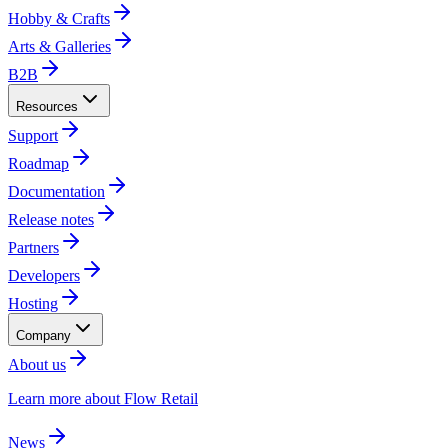
Hobby & Crafts​​​​‌ ‍ ​‍​‍‌‍ ‌ ​‍‌‍‍‌‌‍‌ ‌‍‍‌‌‍ ‍​‍​‍​ ‍‍​‍​‍‌ ​ ‌‍​‌‌‍ ‍‌‍‍‌‌ ‌​‌ ‍‌​‍ ‍‌‍‍‌‌‍ ​‍​‍​‍ ​​‍​‍‌‍‍​‌ ​‍‌‍‌‌‌‍‌‍​‍​‍​ ‍‍​‍​‍‌‍‍​‌ ‌​‌ ‌​‌ ​​​ ‍‍​‍ ​‍ ‌‍ ​‌‍ ‌‍​ ‌‍​‌‌‍ ​‌‍‍​‌‍ ‌ ​ ‌ ‌​​ ‍‍​ ​ ​ ​​​ ​​​ ​​​‍ ‌ ​ ‌ ‌​‌ ‌‌‌‍‌​‌‍‍‌‌‍ ​‍ ‌‍‍‌‌‍ ‍‌ ‌​‌‍‌‌‌‍ ‍‌ ‌​​‍ ‌‍‌‌‌‍‌​‌‍‍‌‌ ‌​​‍ ‌‍ ‌‌‍ ‌‍‌​‌‍‌‌​ ‌‌ ​​‌ ​‍‌‍‌‌‌ ​ ‌‍‌‌‌‍ ‍‌ ‌​‌‍​‌‌ ‌​‌‍‍‌‌‍ ‌‍ ‍​ ‍ ‌‍‍‌‌‍‌​​ ‌​ ​‌​ ‍​​ ‍​‌‍‌‍‌‍​ ​ ‌ ​ ​ ‌‍​ ​‍ ‌​ ​ ‌‍​‌​ ​​‌‍‌‌​‍ ‌​ ‌​​ ​ ​ ​‌​ ​​​‍ ‌​ ‍​‌‍‌‍​ ‍‌​ ​ ​‍ ‌‌‍​‌‌‍‌‍‌‍​ ‌‍​‍​ ‌‍‌‍​ ​ ​‌​ ​ ​ ‍‌​ ‍‌​ ‌‍‌‍​‍​ ‍ ‌ ‌​‌ ‍‌‌ ​​‌‍‌‌​ ‌‌‍ ‍‌‍​‌‌ ‌‍‌‍‍‌‌‍‌ ‌‍​‌‌ ‌​‌‍‍‌‌‍ ‌‍ ‍​ ‍ ‌ ​​‌‍​‌‌ ‌​‌‍‍​​ ‌‌‍ ‍‌‍​‌‌ ‌‍‌‍‍‌‌‍‌ ‌‍​‌‌ ‌​‌‍‍‌‌‍ ‌‍ ‍‌​‍‌‌ ‌​‌‍‌‌‌‍ ‌‌ ​ ​‍‌‌​ ‌‌‌​​‍‌‌ ‌‍‍ ‌‍‌‌‌ ‍‌​‍‌‌​ ​ ‌​‌​​‍‌‌​ ​ ‌​‌​​‍‌‌​ ​‍​ ​‍‌‍​‌​ ‌ ​ ‍‌‌‍​‌​ ‌‍‌‍​‌‌‍​ ​ ​‌‌‍‌​​ ‌ ​ ‍‌‌‍‌‍​‍‌‌​ ​‍​ ​‍​‍‌‌​ ‌‌‌​‌​​‍ ‍‌‍​ ‌‍‍​‌‍‍‌‌‍ ​‌‍‌​‌ ​‍‌‍‌‌‌‍ ‍​‍‌‌​ ‌‌‌​​‍‌‌ ‌‍‍ ‌‍‌‌‌ ‍‌​‍‌‌​ ​ ‌​‌​​‍‌‌​ ​ ‌​‌​​‍‌‌​ ​‍​ ​‍‌‍‌‌‌‍‌‍‌‍‌‌‌‍‌‍​ ‌ ‌‍‌‌​ ‌‍‌‍‌‌​ ‌‌‌‍​‌​ ​​‌‍‌‌​‍‌‌​ ​‍​ ​‍​‍‌‌​ ‌‌‌​‌​​‍ ‍‌ ‌​‌‍‍‌‌ ‌​‌‍ ​‌‍‌‌​ ‌‍​‍‌‍​‌‌ ​ ‌‍‌‌‌‌‌‌‌ ​‍‌‍ ​​ ‌‌‍‍​‌ ‌​‌ ‌​‌ ​​​‍‌‌​ ​ ‌​​‌​‍‌‌​ ​‍‌​‌‍​‍‌‌​ ​‍‌​‌‍‌‍ ​‌‍ ‌‍​ ‌‍​‌‌‍ ​‌‍‍​‌‍ ‌ ​ ‌ ‌​​‍‌‌​ ​ ‌​​‌​ ​ ​ ​​​ ​​​ ​​​‍‌‌​ ​‍‌​‌‍‌ ​ ‌ ‌​‌ ‌‌‌‍‌​‌‍‍‌‌‍ ​‍‌‍‌‍‍‌‌‍‌​​ ‌​ ​‌​ ‍​​ ‍​‌‍‌‍‌‍​ ​ ‌ ​ ​ ‌‍​ ​‍ ‌​ ​ ‌‍​‌​ ​​‌‍‌‌​‍ ‌​ ‌​​ ​ ​ ​‌​ ​​​‍ ‌​ ‍​‌‍‌‍​ ‍‌​ ​ ​‍ ‌‌‍​‌‌‍‌‍‌‍​ ‌‍​‍​ ‌‍‌‍​ ​ ​‌​ ​ ​ ‍‌​ ‍‌​ ‌‍‌‍​‍​‍‌‍‌ ‌​‌ ‍‌‌ ​​‌‍‌‌​ ‌‌‍ ‍‌‍​‌‌ ‌‍‌‍‍‌‌‍‌ ‌‍​‌‌ ‌​‌‍‍‌‌‍ ‌‍ ‍​‍‌‍‌ ​​‌‍​‌‌ ‌​‌‍‍​​ ‌‌‍ ‍‌‍​‌‌ ‌‍‌‍‍‌‌‍‌ ‌‍​‌‌ ‌​‌‍‍‌‌‍ ‌‍ ‍‌​‍‌‌ ‌​‌‍‌‌‌‍ ‌‌ ​ ​‍‌‌​ ‌‌‌​​‍‌‌ ‌‍‍ ‌‍‌‌‌ ‍‌​‍‌‌​ ​ ‌​‌​​‍‌‌​ ​ ‌​‌​​‍‌‌​ ​‍​ ​‍‌‍​‌​ ‌ ​ ‍‌‌‍​‌​ ‌‍‌‍​‌‌‍​ ​ ​‌‌‍‌​​ ‌ ​ ‍‌‌‍‌‍​‍‌‌​ ​‍​ ​‍​‍‌‌​ ‌‌‌​‌​​‍ ‍‌‍​ ‌‍‍​‌‍‍‌‌‍ ​‌‍‌​‌ ​‍‌‍‌‌‌‍ ‍​‍‌‌​ ‌‌‌​​‍‌‌ ‌‍‍ ‌‍‌‌‌ ‍‌​‍‌‌​ ​ ‌​‌​​‍‌‌​ ​ ‌​‌​​‍‌‌​ ​‍​ ​‍‌‍‌‌‌‍‌‍‌‍‌‌‌‍‌‍​ ‌ ‌‍‌‌​ ‌‍‌‍‌‌​ ‌‌‌‍​‌​ ​​‌‍‌‌​‍‌‌​ ​‍​ ​‍​‍‌‌​ ‌‌‌​‌​​‍ ‍‌ ‌​‌‍‍‌‌ ‌​‌‍ ​‌‍‌‌​‍‌‍‌ ​​‌‍‌‌‌ ​‍‌ ​ ‌ ​​‌‍‌‌‌‍​ ‌ ‌​‌‍‍‌‌ ‌‍‌‍‌‌​ ‌‌ ​​‌ ‌‌‌‍​‍‌‍ ​‌‍‍‌‌ ​ ‌‍‍​‌‍‌‌‌‍‌​​‍​‍‌ ‌
Arts & Galleries​​​​‌ ‍ ​‍​‍‌‍ ‌ ​‍‌‍‍‌‌‍‌ ‌‍‍‌‌‍ ‍​‍​‍​ ‍‍​‍​‍‌ ​ ‌‍​‌‌‍ ‍‌‍‍‌‌ ‌​‌ ‍‌​‍ ‍‌‍‍‌‌‍ ​‍​‍​‍ ​​‍​‍‌‍‍​‌ ​‍‌‍‌‌‌‍‌‍​‍​‍​ ‍‍​‍​‍‌‍‍​‌ ‌​‌ ‌​‌ ​​​ ‍‍​‍ ​‍ ‌‍ ​‌‍ ‌‍​ ‌‍​‌‌‍ ​‌‍‍​‌‍ ‌ ​ ‌ ‌​​ ‍‍​ ​ ​ ​​​ ​​​ ​​​‍ ‌ ​ ‌ ‌​‌ ‌‌‌‍‌​‌‍‍‌‌‍ ​‍ ‌‍‍‌‌‍ ‍‌ ‌​‌‍‌‌‌‍ ‍‌ ‌​​‍ ‌‍‌‌‌‍‌​‌‍‍‌‌ ‌​​‍ ‌‍ ‌‌‍ ‌‍‌​‌‍‌‌​ ‌‌ ​​‌ ​‍‌‍‌‌‌ ​ ‌‍‌‌‌‍ ‍‌ ‌​‌‍​‌‌ ‌​‌‍‍‌‌‍ ‌‍ ‍​ ‍ ‌‍‍‌‌‍‌​​ ‌​ ​‌​ ‍​​ ‍​‌‍‌‍‌‍​ ​ ‌ ​ ​ ‌‍​ ​‍ ‌​ ​ ‌‍​‌​ ​​‌‍‌‌​‍ ‌​ ‌​​ ​ ​ ​‌​ ​​​‍ ‌​ ‍​‌‍‌‍​ ‍‌​ ​ ​‍ ‌‌‍​‌‌‍‌‍‌‍​ ‌‍​‍​ ‌‍‌‍​ ​ ​‌​ ​ ​ ‍‌​ ‍‌​ ‌‍‌‍​‍​ ‍ ‌ ‌​‌ ‍‌‌ ​​‌‍‌‌​ ‌‌‍ ‍‌‍​‌‌ ‌‍‌‍‍‌‌‍‌ ‌‍​‌‌ ‌​‌‍‍‌‌‍ ‌‍ ‍​ ‍ ‌ ​​‌‍​‌‌ ‌​‌‍‍​​ ‌‌‍ ‍‌‍​‌‌ ‌‍‌‍‍‌‌‍‌ ‌‍​‌‌ ‌​‌‍‍‌‌‍ ‌‍ ‍‌​‍‌‌ ‌​‌‍‌‌‌‍ ‌‌ ​ ​‍‌‌​ ‌‌‌​​‍‌‌ ‌‍‍ ‌‍‌‌‌ ‍‌​‍‌‌​ ​ ‌​‌​​‍‌‌​ ​ ‌​‌​​‍‌‌​ ​‍​ ​‍‌‍​‌​ ‌ ​ ‍‌‌‍​‌​ ‌‍‌‍​‌‌‍​ ​ ​‌‌‍‌​​ ‌ ​ ‍‌‌‍‌‍​‍‌‌​ ​‍​ ​‍​‍‌‌​ ‌‌‌​‌​​‍ ‍‌‍​ ‌‍‍​‌‍‍‌‌‍ ​‌‍‌​‌ ​‍‌‍‌‌‌‍ ‍​‍‌‌​ ‌‌‌​​‍‌‌ ‌‍‍ ‌‍‌‌‌ ‍‌​‍‌‌​ ​ ‌​‌​​‍‌‌​ ​ ‌​‌​​‍‌‌​ ​‍​ ​‍​ ‍​‌‍‌​​ ‍​​ ‌ ​ ​‌‌‍​‍‌‍​‌‌‍​ ​ ‌‌‌‍​ ​ ‌​​ ​‌​‍‌‌​ ​‍​ ​‍​‍‌‌​ ‌‌‌​‌​​‍ ‍‌ ‌​‌‍‍‌‌ ‌​‌‍ ​‌‍‌‌​ ‌‍​‍‌‍​‌‌ ​ ‌‍‌‌‌‌‌‌‌ ​‍‌‍ ​​ ‌‌‍‍​‌ ‌​‌ ‌​‌ ​​​‍‌‌​ ​ ‌​​‌​‍‌‌​ ​‍‌​‌‍​‍‌‌​ ​‍‌​‌‍‌‍ ​‌‍ ‌‍​ ‌‍​‌‌‍ ​‌‍‍​‌‍ ‌ ​ ‌ ‌​​‍‌‌​ ​ ‌​​‌​ ​ ​ ​​​ ​​​ ​​​‍‌‌​ ​‍‌​‌‍‌ ​ ‌ ‌​‌ ‌‌‌‍‌​‌‍‍‌‌‍ ​‍‌‍‌‍‍‌‌‍‌​​ ‌​ ​‌​ ‍​​ ‍​‌‍‌‍‌‍​ ​ ‌ ​ ​ ‌‍​ ​‍ ‌​ ​ ‌‍​‌​ ​​‌‍‌‌​‍ ‌​ ‌​​ ​ ​ ​‌​ ​​​‍ ‌​ ‍​‌‍‌‍​ ‍‌​ ​ ​‍ ‌‌‍​‌‌‍‌‍‌‍​ ‌‍​‍​ ‌‍‌‍​ ​ ​‌​ ​ ​ ‍‌​ ‍‌​ ‌‍‌‍​‍​‍‌‍‌ ‌​‌ ‍‌‌ ​​‌‍‌‌​ ‌‌‍ ‍‌‍​‌‌ ‌‍‌‍‍‌‌‍‌ ‌‍​‌‌ ‌​‌‍‍‌‌‍ ‌‍ ‍​‍‌‍‌ ​​‌‍​‌‌ ‌​‌‍‍​​ ‌‌‍ ‍‌‍​‌‌ ‌‍‌‍‍‌‌‍‌ ‌‍​‌‌ ‌​‌‍‍‌‌‍ ‌‍ ‍‌​‍‌‌ ‌​‌‍‌‌‌‍ ‌‌ ​ ​‍‌‌​ ‌‌‌​​‍‌‌ ‌‍‍ ‌‍‌‌‌ ‍‌​‍‌‌​ ​ ‌​‌​​‍‌‌​ ​ ‌​‌​​‍‌‌​ ​‍​ ​‍‌‍​‌​ ‌ ​ ‍‌‌‍​‌​ ‌‍‌‍​‌‌‍​ ​ ​‌‌‍‌​​ ‌ ​ ‍‌‌‍‌‍​‍‌‌​ ​‍​ ​‍​‍‌‌​ ‌‌‌​‌​​‍ ‍‌‍​ ‌‍‍​‌‍‍‌‌‍ ​‌‍‌​‌ ​‍‌‍‌‌‌‍ ‍​‍‌‌​ ‌‌‌​​‍‌‌ ‌‍‍ ‌‍‌‌‌ ‍‌​‍‌‌​ ​ ‌​‌​​‍‌‌​ ​ ‌​‌​​‍‌‌​ ​‍​ ​‍​ ‍​‌‍‌​​ ‍​​ ‌ ​ ​‌‌‍​‍‌‍​‌‌‍​ ​ ‌‌‌‍​ ​ ‌​​ ​‌​‍‌‌​ ​‍​ ​‍​‍‌‌​ ‌‌‌​‌​​‍ ‍‌ ‌​‌‍‍‌‌ ‌​‌‍ ​‌‍‌‌​‍‌‍‌ ​​‌‍‌‌‌ ​‍‌ ​ ‌ ​​‌‍‌‌‌‍​ ‌ ‌​‌‍‍‌‌ ‌‍‌‍‌‌​ ‌‌ ​​‌ ‌‌‌‍​‍‌‍ ​‌‍‍‌‌ ​ ‌‍‍​‌‍‌‌‌‍‌​​‍​‍‌ ‌
B2B​​​​‌ ‍ ​‍​‍‌‍ ‌ ​‍‌‍‍‌‌‍‌ ‌‍‍‌‌‍ ‍​‍​‍​ ‍‍​‍​‍‌ ​ ‌‍​‌‌‍ ‍‌‍‍‌‌ ‌​‌ ‍‌​‍ ‍‌‍‍‌‌‍ ​‍​‍​‍ ​​‍​‍‌‍‍​‌ ​‍‌‍‌‌‌‍‌‍​‍​‍​ ‍‍​‍​‍‌‍‍​‌ ‌​‌ ‌​‌ ​​​ ‍‍​‍ ​‍ ‌‍ ​‌‍ ‌‍​ ‌‍​‌‌‍ ​‌‍‍​‌‍ ‌ ​ ‌ ‌​​ ‍‍​ ​ ​ ​​​ ​​​ ​​​‍ ‌ ​ ‌ ‌​‌ ‌‌‌‍‌​‌‍‍‌‌‍ ​‍ ‌‍‍‌‌‍ ‍‌ ‌​‌‍‌‌‌‍ ‍‌ ‌​​‍ ‌‍‌‌‌‍‌​‌‍‍‌‌ ‌​​‍ ‌‍ ‌‌‍ ‌‍‌​‌‍‌‌​ ‌‌ ​​‌ ​‍‌‍‌‌‌ ​ ‌‍‌‌‌‍ ‍‌ ‌​‌‍​‌‌ ‌​‌‍‍‌‌‍ ‌‍ ‍​ ‍ ‌‍‍‌‌‍‌​​ ‌​ ​‌​ ‍​​ ‍​‌‍‌‍‌‍​ ​ ‌ ​ ​ ‌‍​ ​‍ ‌​ ​ ‌‍​‌​ ​​‌‍‌‌​‍ ‌​ ‌​​ ​ ​ ​‌​ ​​​‍ ‌​ ‍​‌‍‌‍​ ‍‌​ ​ ​‍ ‌‌‍​‌‌‍‌‍‌‍​ ‌‍​‍​ ‌‍‌‍​ ​ ​‌​ ​ ​ ‍‌​ ‍‌​ ‌‍‌‍​‍​ ‍ ‌ ‌​‌ ‍‌‌ ​​‌‍‌‌​ ‌‌‍ ‍‌‍​‌‌ ‌‍‌‍‍‌‌‍‌ ‌‍​‌‌ ‌​‌‍‍‌‌‍ ‌‍ ‍​ ‍ ‌ ​​‌‍​‌‌ ‌​‌‍‍​​ ‌‌‍ ‍‌‍​‌‌ ‌‍‌‍‍‌‌‍‌ ‌‍​‌‌ ‌​‌‍‍‌‌‍ ‌‍ ‍‌​‍‌‌ ‌​‌‍‌‌‌‍ ‌‌ ​ ​‍‌‌​ ‌‌‌​​‍‌‌ ‌‍‍ ‌‍‌‌‌ ‍‌​‍‌‌​ ​ ‌​‌​​‍‌‌​ ​ ‌​‌​​‍‌‌​ ​‍​ ​‍‌‍​‌​ ‌ ​ ‍‌‌‍​‌​ ‌‍‌‍​‌‌‍​ ​ ​‌‌‍‌​​ ‌ ​ ‍‌‌‍‌‍​‍‌‌​ ​‍​ ​‍​‍‌‌​ ‌‌‌​‌​​‍ ‍‌‍​ ‌‍‍​‌‍‍‌‌‍ ​‌‍‌​‌ ​‍‌‍‌‌‌‍ ‍​‍‌‌​ ‌‌‌​​‍‌‌ ‌‍‍ ‌‍‌‌‌ ‍‌​‍‌‌​ ​ ‌​‌​​‍‌‌​ ​ ‌​‌​​‍‌‌​ ​‍​ ​‍​ ​ ​ ‌‌‌‍‌‌​ ​ ‌‍‌‍‌‍‌​​ ​​​ ​​​ ‍​​ ‍‌‌‍‌‍​ ‌ ​‍‌‌​ ​‍​ ​‍​‍‌‌​ ‌‌‌​‌​​‍ ‍‌ ‌​‌‍‍‌‌ ‌​‌‍ ​‌‍‌‌​ ‌‍​‍‌‍​‌‌ ​ ‌‍‌‌‌‌‌‌‌ ​‍‌‍ ​​ ‌‌‍‍​‌ ‌​‌ ‌​‌ ​​​‍‌‌​ ​ ‌​​‌​‍‌‌​ ​‍‌​‌‍​‍‌‌​ ​‍‌​‌‍‌‍ ​‌‍ ‌‍​ ‌‍​‌‌‍ ​‌‍‍​‌‍ ‌ ​ ‌ ‌​​‍‌‌​ ​ ‌​​‌​ ​ ​ ​​​ ​​​ ​​​‍‌‌​ ​‍‌​‌‍‌ ​ ‌ ‌​‌ ‌‌‌‍‌​‌‍‍‌‌‍ ​‍‌‍‌‍‍‌‌‍‌​​ ‌​ ​‌​ ‍​​ ‍​‌‍‌‍‌‍​ ​ ‌ ​ ​ ‌‍​ ​‍ ‌​ ​ ‌‍​‌​ ​​‌‍‌‌​‍ ‌​ ‌​​ ​ ​ ​‌​ ​​​‍ ‌​ ‍​‌‍‌‍​ ‍‌​ ​ ​‍ ‌‌‍​‌‌‍‌‍‌‍​ ‌‍​‍​ ‌‍‌‍​ ​ ​‌​ ​ ​ ‍‌​ ‍‌​ ‌‍‌‍​‍​‍‌‍‌ ‌​‌ ‍‌‌ ​​‌‍‌‌​ ‌‌‍ ‍‌‍​‌‌ ‌‍‌‍‍‌‌‍‌ ‌‍​‌‌ ‌​‌‍‍‌‌‍ ‌‍ ‍​‍‌‍‌ ​​‌‍​‌‌ ‌​‌‍‍​​ ‌‌‍ ‍‌‍​‌‌ ‌‍‌‍‍‌‌‍‌ ‌‍​‌‌ ‌​‌‍‍‌‌‍ ‌‍ ‍‌​‍‌‌ ‌​‌‍‌‌‌‍ ‌‌ ​ ​‍‌‌​ ‌‌‌​​‍‌‌ ‌‍‍ ‌‍‌‌‌ ‍‌​‍‌‌​ ​ ‌​‌​​‍‌‌​ ​ ‌​‌​​‍‌‌​ ​‍​ ​‍‌‍​‌​ ‌ ​ ‍‌‌‍​‌​ ‌‍‌‍​‌‌‍​ ​ ​‌‌‍‌​​ ‌ ​ ‍‌‌‍‌‍​‍‌‌​ ​‍​ ​‍​‍‌‌​ ‌‌‌​‌​​‍ ‍‌‍​ ‌‍‍​‌‍‍‌‌‍ ​‌‍‌​‌ ​‍‌‍‌‌‌‍ ‍​‍‌‌​ ‌‌‌​​‍‌‌ ‌‍‍ ‌‍‌‌‌ ‍‌​‍‌‌​ ​ ‌​‌​​‍‌‌​ ​ ‌​‌​​‍‌‌​ ​‍​ ​‍​ ​ ​ ‌‌‌‍‌‌​ ​ ‌‍‌‍‌‍‌​​ ​​​ ​​​ ‍​​ ‍‌‌‍‌‍​ ‌ ​‍‌‌​ ​‍​ ​‍​‍‌‌​ ‌‌‌​‌​​‍ ‍‌ ‌​‌‍‍‌‌ ‌​‌‍ ​‌‍‌‌​‍‌‍‌ ​​‌‍‌‌‌ ​‍‌ ​ ‌ ​​‌‍‌‌‌‍​ ‌ ‌​‌‍‍‌‌ ‌‍‌‍‌‌​ ‌‌ ​​‌ ‌‌‌‍​‍‌‍ ​‌‍‍‌‌ ​ ‌‍‍​‌‍‌‌‌‍‌​​‍​‍‌ ‌
Resources​​​​‌ ‍ ​‍​‍‌‍ ‌ ​‍‌‍‍‌‌‍‌ ‌‍‍‌‌‍ ‍​‍​‍​ ‍‍​‍​‍‌ ​ ‌‍​‌‌‍ ‍‌‍‍‌‌ ‌​‌ ‍‌​‍ ‍‌‍‍‌‌‍ ​‍​‍​‍ ​​‍​‍‌‍‍​‌ ​‍‌‍‌‌‌‍‌‍​‍​‍​ ‍‍​‍​‍‌‍‍​‌ ‌​‌ ‌​‌ ​​​ ‍‍​‍ ​‍ ‌‍ ​‌‍ ‌‍​ ‌‍​‌‌‍ ​‌‍‍​‌‍ ‌ ​ ‌ ‌​​ ‍‍​ ​ ​ ​​​ ​​​ ​​​‍ ‌ ​ ‌ ‌​‌ ‌‌‌‍‌​‌‍‍‌‌‍ ​‍ ‌‍‍‌‌‍ ‍‌ ‌​‌‍‌‌‌‍ ‍‌ ‌​​‍ ‌‍‌‌‌‍‌​‌‍‍‌‌ ‌​​‍ ‌‍ ‌‌‍ ‌‍‌​‌‍‌‌​ ‌‌ ​​‌ ​‍‌‍‌‌‌ ​ ‌‍‌‌‌‍ ‍‌ ‌​‌‍​‌‌ ‌​‌‍‍‌‌‍ ‌‍ ‍​ ‍ ‌‍‍‌‌‍‌​​ ‌​ ​‌​ ‍​​ ‍​‌‍‌‍‌‍​ ​ ‌ ​ ​ ‌‍​ ​‍ ‌​ ​ ‌‍​‌​ ​​‌‍‌‌​‍ ‌​ ‌​​ ​ ​ ​‌​ ​​​‍ ‌​ ‍​‌‍‌‍​ ‍‌​ ​ ​‍ ‌‌‍​‌‌‍‌‍‌‍​ ‌‍​‍​ ‌‍‌‍​ ​ ​‌​ ​ ​ ‍‌​ ‍‌​ ‌‍‌‍​‍​ ‍ ‌ ‌​‌ ‍‌‌ ​​‌‍‌‌​ ‌‌‍ ‍‌‍​‌‌ ‌‍‌‍‍‌‌‍‌ ‌‍​‌‌ ‌​‌‍‍‌‌‍ ‌‍ ‍​ ‍ ‌ ​​‌‍​‌‌ ‌​‌‍‍​​ ‌‌‍ ‍‌‍​‌‌ ‌‍‌‍‍‌‌‍‌ ‌‍​‌‌ ‌​‌‍‍‌‌‍ ‌‍ ‍‌​‍‌‌ ‌​‌‍‌‌‌‍ ‌‌ ​ ​‍‌‌​ ‌‌‌​​‍‌‌ ‌‍‍ ‌‍‌‌‌ ‍‌​‍‌‌​ ​ ‌​‌​​‍‌‌​ ​ ‌​‌​​‍‌‌​ ​‍​ ​‍‌‍​‌​ ​​‌‍‌​‌‍‌‌​ ‌‌‌‍‌‍‌‍​ ​ ‌ ‌‍​ ​ ‌​​ ‌​​ ​ ​‍‌‌​ ​‍​ ​‍​‍‌‌​ ‌‌‌​‌​​‍ ‍‌ ‌​‌‍‍‌‌ ‌​‌‍ ​‌‍‌‌​ ‌‍​‍‌‍​‌‌ ​ ‌‍‌‌‌‌‌‌‌ ​‍‌‍ ​​ ‌‌‍‍​‌ ‌​‌ ‌​‌ ​​​‍‌‌​ ​ ‌​​‌​‍‌‌​ ​‍‌​‌‍​‍‌‌​ ​‍‌​‌‍‌‍ ​‌‍ ‌‍​ ‌‍​‌‌‍ ​‌‍‍​‌‍ ‌ ​ ‌ ‌​​‍‌‌​ ​ ‌​​‌​ ​ ​ ​​​ ​​​ ​​​‍‌‌​ ​‍‌​‌‍‌ ​ ‌ ‌​‌ ‌‌‌‍‌​‌‍‍‌‌‍ ​‍‌‍‌‍‍‌‌‍‌​​ ‌​ ​‌​ ‍​​ ‍​‌‍‌‍‌‍​ ​ ‌ ​ ​ ‌‍​ ​‍ ‌​ ​ ‌‍​‌​ ​​‌‍‌‌​‍ ‌​ ‌​​ ​ ​ ​‌​ ​​​‍ ‌​ ‍​‌‍‌‍​ ‍‌​ ​ ​‍ ‌‌‍​‌‌‍‌‍‌‍​ ‌‍​‍​ ‌‍‌‍​ ​ ​‌​ ​ ​ ‍‌​ ‍‌​ ‌‍‌‍​‍​‍‌‍‌ ‌​‌ ‍‌‌ ​​‌‍‌‌​ ‌‌‍ ‍‌‍​‌‌ ‌‍‌‍‍‌‌‍‌ ‌‍​‌‌ ‌​‌‍‍‌‌‍ ‌‍ ‍​‍‌‍‌ ​​‌‍​‌‌ ‌​‌‍‍​​ ‌‌‍ ‍‌‍​‌‌ ‌‍‌‍‍‌‌‍‌ ‌‍​‌‌ ‌​‌‍‍‌‌‍ ‌‍ ‍‌​‍‌‌ ‌​‌‍‌‌‌‍ ‌‌ ​ ​‍‌‌​ ‌‌‌​​‍‌‌ ‌‍‍ ‌‍‌‌‌ ‍‌​‍‌‌​ ​ ‌​‌​​‍‌‌​ ​ ‌​‌​​‍‌‌​ ​‍​ ​‍‌‍​‌​ ​​‌‍‌​‌‍‌‌​ ‌‌‌‍‌‍‌‍​ ​ ‌ ‌‍​ ​ ‌​​ ‌​​ ​ ​‍‌‌​ ​‍​ ​‍​‍‌‌​ ‌‌‌​‌​​‍ ‍‌ ‌​‌‍‍‌‌ ‌​‌‍ ​‌‍‌‌​‍‌‍‌ ​​‌‍‌‌‌ ​‍‌ ​ ‌ ​​‌‍‌‌‌‍​ ‌ ‌​‌‍‍‌‌ ‌‍‌‍‌‌​ ‌‌ ​​‌ ‌‌‌‍​‍‌‍ ​‌‍‍‌‌ ​ ‌‍‍​‌‍‌‌‌‍‌​​‍​‍‌ ‌
Support​​​​‌ ‍ ​‍​‍‌‍ ‌ ​‍‌‍‍‌‌‍‌ ‌‍‍‌‌‍ ‍​‍​‍​ ‍‍​‍​‍‌ ​ ‌‍​‌‌‍ ‍‌‍‍‌‌ ‌​‌ ‍‌​‍ ‍‌‍‍‌‌‍ ​‍​‍​‍ ​​‍​‍‌‍‍​‌ ​‍‌‍‌‌‌‍‌‍​‍​‍​ ‍‍​‍​‍‌‍‍​‌ ‌​‌ ‌​‌ ​​​ ‍‍​‍ ​‍ ‌‍ ​‌‍ ‌‍​ ‌‍​‌‌‍ ​‌‍‍​‌‍ ‌ ​ ‌ ‌​​ ‍‍​ ​ ​ ​​​ ​​​ ​​​‍ ‌ ​ ‌ ‌​‌ ‌‌‌‍‌​‌‍‍‌‌‍ ​‍ ‌‍‍‌‌‍ ‍‌ ‌​‌‍‌‌‌‍ ‍‌ ‌​​‍ ‌‍‌‌‌‍‌​‌‍‍‌‌ ‌​​‍ ‌‍ ‌‌‍ ‌‍‌​‌‍‌‌​ ‌‌ ​​‌ ​‍‌‍‌‌‌ ​ ‌‍‌‌‌‍ ‍‌ ‌​‌‍​‌‌ ‌​‌‍‍‌‌‍ ‌‍ ‍​ ‍ ‌‍‍‌‌‍‌​​ ‌​ ​‌​ ‍​​ ‍​‌‍‌‍‌‍​ ​ ‌ ​ ​ ‌‍​ ​‍ ‌​ ​ ‌‍​‌​ ​​‌‍‌‌​‍ ‌​ ‌​​ ​ ​ ​‌​ ​​​‍ ‌​ ‍​‌‍‌‍​ ‍‌​ ​ ​‍ ‌‌‍​‌‌‍‌‍‌‍​ ‌‍​‍​ ‌‍‌‍​ ​ ​‌​ ​ ​ ‍‌​ ‍‌​ ‌‍‌‍​‍​ ‍ ‌ ‌​‌ ‍‌‌ ​​‌‍‌‌​ ‌‌‍ ‍‌‍​‌‌ ‌‍‌‍‍‌‌‍‌ ‌‍​‌‌ ‌​‌‍‍‌‌‍ ‌‍ ‍​ ‍ ‌ ​​‌‍​‌‌ ‌​‌‍‍​​ ‌‌‍ ‍‌‍​‌‌ ‌‍‌‍‍‌‌‍‌ ‌‍​‌‌ ‌​‌‍‍‌‌‍ ‌‍ ‍‌​‍‌‌ ‌​‌‍‌‌‌‍ ‌‌ ​ ​‍‌‌​ ‌‌‌​​‍‌‌ ‌‍‍ ‌‍‌‌‌ ‍‌​‍‌‌​ ​ ‌​‌​​‍‌‌​ ​ ‌​‌​​‍‌‌​ ​‍​ ​‍‌‍​‌​ ​​‌‍‌​‌‍‌‌​ ‌‌‌‍‌‍‌‍​ ​ ‌ ‌‍​ ​ ‌​​ ‌​​ ​ ​‍‌‌​ ​‍​ ​‍​‍‌‌​ ‌‌‌​‌​​‍ ‍‌‍​ ‌‍‍​‌‍‍‌‌‍ ​‌‍‌​‌ ​‍‌‍‌‌‌‍ ‍​‍‌‌​ ‌‌‌​​‍‌‌ ‌‍‍ ‌‍‌‌‌ ‍‌​‍‌‌​ ​ ‌​‌​​‍‌‌​ ​ ‌​‌​​‍‌‌​ ​‍​ ​‍​ ​​‌‍‌‌‌‍​‌​ ‌‍‌‍‌‍​ ​​​ ​​‌‍​ ​ ‌‍​ ​‌‌‍‌‌​ ​​​‍‌‌​ ​‍​ ​‍​‍‌‌​ ‌‌‌​‌​​‍ ‍‌ ‌​‌‍‍‌‌ ‌​‌‍ ​‌‍‌‌​ ‌‍​‍‌‍​‌‌ ​ ‌‍‌‌‌‌‌‌‌ ​‍‌‍ ​​ ‌‌‍‍​‌ ‌​‌ ‌​‌ ​​​‍‌‌​ ​ ‌​​‌​‍‌‌​ ​‍‌​‌‍​‍‌‌​ ​‍‌​‌‍‌‍ ​‌‍ ‌‍​ ‌‍​‌‌‍ ​‌‍‍​‌‍ ‌ ​ ‌ ‌​​‍‌‌​ ​ ‌​​‌​ ​ ​ ​​​ ​​​ ​​​‍‌‌​ ​‍‌​‌‍‌ ​ ‌ ‌​‌ ‌‌‌‍‌​‌‍‍‌‌‍ ​‍‌‍‌‍‍‌‌‍‌​​ ‌​ ​‌​ ‍​​ ‍​‌‍‌‍‌‍​ ​ ‌ ​ ​ ‌‍​ ​‍ ‌​ ​ ‌‍​‌​ ​​‌‍‌‌​‍ ‌​ ‌​​ ​ ​ ​‌​ ​​​‍ ‌​ ‍​‌‍‌‍​ ‍‌​ ​ ​‍ ‌‌‍​‌‌‍‌‍‌‍​ ‌‍​‍​ ‌‍‌‍​ ​ ​‌​ ​ ​ ‍‌​ ‍‌​ ‌‍‌‍​‍​‍‌‍‌ ‌​‌ ‍‌‌ ​​‌‍‌‌​ ‌‌‍ ‍‌‍​‌‌ ‌‍‌‍‍‌‌‍‌ ‌‍​‌‌ ‌​‌‍‍‌‌‍ ‌‍ ‍​‍‌‍‌ ​​‌‍​‌‌ ‌​‌‍‍​​ ‌‌‍ ‍‌‍​‌‌ ‌‍‌‍‍‌‌‍‌ ‌‍​‌‌ ‌​‌‍‍‌‌‍ ‌‍ ‍‌​‍‌‌ ‌​‌‍‌‌‌‍ ‌‌ ​ ​‍‌‌​ ‌‌‌​​‍‌‌ ‌‍‍ ‌‍‌‌‌ ‍‌​‍‌‌​ ​ ‌​‌​​‍‌‌​ ​ ‌​‌​​‍‌‌​ ​‍​ ​‍‌‍​‌​ ​​‌‍‌​‌‍‌‌​ ‌‌‌‍‌‍‌‍​ ​ ‌ ‌‍​ ​ ‌​​ ‌​​ ​ ​‍‌‌​ ​‍​ ​‍​‍‌‌​ ‌‌‌​‌​​‍ ‍‌‍​ ‌‍‍​‌‍‍‌‌‍ ​‌‍‌​‌ ​‍‌‍‌‌‌‍ ‍​‍‌‌​ ‌‌‌​​‍‌‌ ‌‍‍ ‌‍‌‌‌ ‍‌​‍‌‌​ ​ ‌​‌​​‍‌‌​ ​ ‌​‌​​‍‌‌​ ​‍​ ​‍​ ​​‌‍‌‌‌‍​‌​ ‌‍‌‍‌‍​ ​​​ ​​‌‍​ ​ ‌‍​ ​‌‌‍‌‌​ ​​​‍‌‌​ ​‍​ ​‍​‍‌‌​ ‌‌‌​‌​​‍ ‍‌ ‌​‌‍‍‌‌ ‌​‌‍ ​‌‍‌‌​‍‌‍‌ ​​‌‍‌‌‌ ​‍‌ ​ ‌ ​​‌‍‌‌‌‍​ ‌ ‌​‌‍‍‌‌ ‌‍‌‍‌‌​ ‌‌ ​​‌ ‌‌‌‍​‍‌‍ ​‌‍‍‌‌ ​ ‌‍‍​‌‍‌‌‌‍‌​​‍​‍‌ ‌
Roadmap​​​​‌ ‍ ​‍​‍‌‍ ‌ ​‍‌‍‍‌‌‍‌ ‌‍‍‌‌‍ ‍​‍​‍​ ‍‍​‍​‍‌ ​ ‌‍​‌‌‍ ‍‌‍‍‌‌ ‌​‌ ‍‌​‍ ‍‌‍‍‌‌‍ ​‍​‍​‍ ​​‍​‍‌‍‍​‌ ​‍‌‍‌‌‌‍‌‍​‍​‍​ ‍‍​‍​‍‌‍‍​‌ ‌​‌ ‌​‌ ​​​ ‍‍​‍ ​‍ ‌‍ ​‌‍ ‌‍​ ‌‍​‌‌‍ ​‌‍‍​‌‍ ‌ ​ ‌ ‌​​ ‍‍​ ​ ​ ​​​ ​​​ ​​​‍ ‌ ​ ‌ ‌​‌ ‌‌‌‍‌​‌‍‍‌‌‍ ​‍ ‌‍‍‌‌‍ ‍‌ ‌​‌‍‌‌‌‍ ‍‌ ‌​​‍ ‌‍‌‌‌‍‌​‌‍‍‌‌ ‌​​‍ ‌‍ ‌‌‍ ‌‍‌​‌‍‌‌​ ‌‌ ​​‌ ​‍‌‍‌‌‌ ​ ‌‍‌‌‌‍ ‍‌ ‌​‌‍​‌‌ ‌​‌‍‍‌‌‍ ‌‍ ‍​ ‍ ‌‍‍‌‌‍‌​​ ‌​ ​‌​ ‍​​ ‍​‌‍‌‍‌‍​ ​ ‌ ​ ​ ‌‍​ ​‍ ‌​ ​ ‌‍​‌​ ​​‌‍‌‌​‍ ‌​ ‌​​ ​ ​ ​‌​ ​​​‍ ‌​ ‍​‌‍‌‍​ ‍‌​ ​ ​‍ ‌‌‍​‌‌‍‌‍‌‍​ ‌‍​‍​ ‌‍‌‍​ ​ ​‌​ ​ ​ ‍‌​ ‍‌​ ‌‍‌‍​‍​ ‍ ‌ ‌​‌ ‍‌‌ ​​‌‍‌‌​ ‌‌‍ ‍‌‍​‌‌ ‌‍‌‍‍‌‌‍‌ ‌‍​‌‌ ‌​‌‍‍‌‌‍ ‌‍ ‍​ ‍ ‌ ​​‌‍​‌‌ ‌​‌‍‍​​ ‌‌‍ ‍‌‍​‌‌ ‌‍‌‍‍‌‌‍‌ ‌‍​‌‌ ‌​‌‍‍‌‌‍ ‌‍ ‍‌​‍‌‌ ‌​‌‍‌‌‌‍ ‌‌ ​ ​‍‌‌​ ‌‌‌​​‍‌‌ ‌‍‍ ‌‍‌‌‌ ‍‌​‍‌‌​ ​ ‌​‌​​‍‌‌​ ​ ‌​‌​​‍‌‌​ ​‍​ ​‍‌‍​‌​ ​​‌‍‌​‌‍‌‌​ ‌‌‌‍‌‍‌‍​ ​ ‌ ‌‍​ ​ ‌​​ ‌​​ ​ ​‍‌‌​ ​‍​ ​‍​‍‌‌​ ‌‌‌​‌​​‍ ‍‌‍​ ‌‍‍​‌‍‍‌‌‍ ​‌‍‌​‌ ​‍‌‍‌‌‌‍ ‍​‍‌‌​ ‌‌‌​​‍‌‌ ‌‍‍ ‌‍‌‌‌ ‍‌​‍‌‌​ ​ ‌​‌​​‍‌‌​ ​ ‌​‌​​‍‌‌​ ​‍​ ​‍​ ‌​‌‍​‌‌‍‌‍‌‍‌‌​ ‌‌​ ‌ ‌‍‌‌​ ​‌‌‍‌‍‌‍‌​‌‍​ ‌‍‌‍​‍‌‌​ ​‍​ ​‍​‍‌‌​ ‌‌‌​‌​​‍ ‍‌ ‌​‌‍‍‌‌ ‌​‌‍ ​‌‍‌‌​ ‌‍​‍‌‍​‌‌ ​ ‌‍‌‌‌‌‌‌‌ ​‍‌‍ ​​ ‌‌‍‍​‌ ‌​‌ ‌​‌ ​​​‍‌‌​ ​ ‌​​‌​‍‌‌​ ​‍‌​‌‍​‍‌‌​ ​‍‌​‌‍‌‍ ​‌‍ ‌‍​ ‌‍​‌‌‍ ​‌‍‍​‌‍ ‌ ​ ‌ ‌​​‍‌‌​ ​ ‌​​‌​ ​ ​ ​​​ ​​​ ​​​‍‌‌​ ​‍‌​‌‍‌ ​ ‌ ‌​‌ ‌‌‌‍‌​‌‍‍‌‌‍ ​‍‌‍‌‍‍‌‌‍‌​​ ‌​ ​‌​ ‍​​ ‍​‌‍‌‍‌‍​ ​ ‌ ​ ​ ‌‍​ ​‍ ‌​ ​ ‌‍​‌​ ​​‌‍‌‌​‍ ‌​ ‌​​ ​ ​ ​‌​ ​​​‍ ‌​ ‍​‌‍‌‍​ ‍‌​ ​ ​‍ ‌‌‍​‌‌‍‌‍‌‍​ ‌‍​‍​ ‌‍‌‍​ ​ ​‌​ ​ ​ ‍‌​ ‍‌​ ‌‍‌‍​‍​‍‌‍‌ ‌​‌ ‍‌‌ ​​‌‍‌‌​ ‌‌‍ ‍‌‍​‌‌ ‌‍‌‍‍‌‌‍‌ ‌‍​‌‌ ‌​‌‍‍‌‌‍ ‌‍ ‍​‍‌‍‌ ​​‌‍​‌‌ ‌​‌‍‍​​ ‌‌‍ ‍‌‍​‌‌ ‌‍‌‍‍‌‌‍‌ ‌‍​‌‌ ‌​‌‍‍‌‌‍ ‌‍ ‍‌​‍‌‌ ‌​‌‍‌‌‌‍ ‌‌ ​ ​‍‌‌​ ‌‌‌​​‍‌‌ ‌‍‍ ‌‍‌‌‌ ‍‌​‍‌‌​ ​ ‌​‌​​‍‌‌​ ​ ‌​‌​​‍‌‌​ ​‍​ ​‍‌‍​‌​ ​​‌‍‌​‌‍‌‌​ ‌‌‌‍‌‍‌‍​ ​ ‌ ‌‍​ ​ ‌​​ ‌​​ ​ ​‍‌‌​ ​‍​ ​‍​‍‌‌​ ‌‌‌​‌​​‍ ‍‌‍​ ‌‍‍​‌‍‍‌‌‍ ​‌‍‌​‌ ​‍‌‍‌‌‌‍ ‍​‍‌‌​ ‌‌‌​​‍‌‌ ‌‍‍ ‌‍‌‌‌ ‍‌​‍‌‌​ ​ ‌​‌​​‍‌‌​ ​ ‌​‌​​‍‌‌​ ​‍​ ​‍​ ‌​‌‍​‌‌‍‌‍‌‍‌‌​ ‌‌​ ‌ ‌‍‌‌​ ​‌‌‍‌‍‌‍‌​‌‍​ ‌‍‌‍​‍‌‌​ ​‍​ ​‍​‍‌‌​ ‌‌‌​‌​​‍ ‍‌ ‌​‌‍‍‌‌ ‌​‌‍ ​‌‍‌‌​‍‌‍‌ ​​‌‍‌‌‌ ​‍‌ ​ ‌ ​​‌‍‌‌‌‍​ ‌ ‌​‌‍‍‌‌ ‌‍‌‍‌‌​ ‌‌ ​​‌ ‌‌‌‍​‍‌‍ ​‌‍‍‌‌ ​ ‌‍‍​‌‍‌‌‌‍‌​​‍​‍‌ ‌
Documentation​​​​‌ ‍ ​‍​‍‌‍ ‌ ​‍‌‍‍‌‌‍‌ ‌‍‍‌‌‍ ‍​‍​‍​ ‍‍​‍​‍‌ ​ ‌‍​‌‌‍ ‍‌‍‍‌‌ ‌​‌ ‍‌​‍ ‍‌‍‍‌‌‍ ​‍​‍​‍ ​​‍​‍‌‍‍​‌ ​‍‌‍‌‌‌‍‌‍​‍​‍​ ‍‍​‍​‍‌‍‍​‌ ‌​‌ ‌​‌ ​​​ ‍‍​‍ ​‍ ‌‍ ​‌‍ ‌‍​ ‌‍​‌‌‍ ​‌‍‍​‌‍ ‌ ​ ‌ ‌​​ ‍‍​ ​ ​ ​​​ ​​​ ​​​‍ ‌ ​ ‌ ‌​‌ ‌‌‌‍‌​‌‍‍‌‌‍ ​‍ ‌‍‍‌‌‍ ‍‌ ‌​‌‍‌‌‌‍ ‍‌ ‌​​‍ ‌‍‌‌‌‍‌​‌‍‍‌‌ ‌​​‍ ‌‍ ‌‌‍ ‌‍‌​‌‍‌‌​ ‌‌ ​​‌ ​‍‌‍‌‌‌ ​ ‌‍‌‌‌‍ ‍‌ ‌​‌‍​‌‌ ‌​‌‍‍‌‌‍ ‌‍ ‍​ ‍ ‌‍‍‌‌‍‌​​ ‌​ ​‌​ ‍​​ ‍​‌‍‌‍‌‍​ ​ ‌ ​ ​ ‌‍​ ​‍ ‌​ ​ ‌‍​‌​ ​​‌‍‌‌​‍ ‌​ ‌​​ ​ ​ ​‌​ ​​​‍ ‌​ ‍​‌‍‌‍​ ‍‌​ ​ ​‍ ‌‌‍​‌‌‍‌‍‌‍​ ‌‍​‍​ ‌‍‌‍​ ​ ​‌​ ​ ​ ‍‌​ ‍‌​ ‌‍‌‍​‍​ ‍ ‌ ‌​‌ ‍‌‌ ​​‌‍‌‌​ ‌‌‍ ‍‌‍​‌‌ ‌‍‌‍‍‌‌‍‌ ‌‍​‌‌ ‌​‌‍‍‌‌‍ ‌‍ ‍​ ‍ ‌ ​​‌‍​‌‌ ‌​‌‍‍​​ ‌‌‍ ‍‌‍​‌‌ ‌‍‌‍‍‌‌‍‌ ‌‍​‌‌ ‌​‌‍‍‌‌‍ ‌‍ ‍‌​‍‌‌ ‌​‌‍‌‌‌‍ ‌‌ ​ ​‍‌‌​ ‌‌‌​​‍‌‌ ‌‍‍ ‌‍‌‌‌ ‍‌​‍‌‌​ ​ ‌​‌​​‍‌‌​ ​ ‌​‌​​‍‌‌​ ​‍​ ​‍‌‍​‌​ ​​‌‍‌​‌‍‌‌​ ‌‌‌‍‌‍‌‍​ ​ ‌ ‌‍​ ​ ‌​​ ‌​​ ​ ​‍‌‌​ ​‍​ ​‍​‍‌‌​ ‌‌‌​‌​​‍ ‍‌‍​ ‌‍‍​‌‍‍‌‌‍ ​‌‍‌​‌ ​‍‌‍‌‌‌‍ ‍​‍‌‌​ ‌‌‌​​‍‌‌ ‌‍‍ ‌‍‌‌‌ ‍‌​‍‌‌​ ​ ‌​‌​​‍‌‌​ ​ ‌​‌​​‍‌‌​ ​‍​ ​‍​ ​ ‌‍​‍​ ‍‌​ ‌ ‌‍‌‍​ ​‌‌‍​‌​ ‍‌​ ‍​‌‍​ ​ ​​​ ‌ ​‍‌‌​ ​‍​ ​‍​‍‌‌​ ‌‌‌​‌​​‍ ‍‌ ‌​‌‍‍‌‌ ‌​‌‍ ​‌‍‌‌​ ‌‍​‍‌‍​‌‌ ​ ‌‍‌‌‌‌‌‌‌ ​‍‌‍ ​​ ‌‌‍‍​‌ ‌​‌ ‌​‌ ​​​‍‌‌​ ​ ‌​​‌​‍‌‌​ ​‍‌​‌‍​‍‌‌​ ​‍‌​‌‍‌‍ ​‌‍ ‌‍​ ‌‍​‌‌‍ ​‌‍‍​‌‍ ‌ ​ ‌ ‌​​‍‌‌​ ​ ‌​​‌​ ​ ​ ​​​ ​​​ ​​​‍‌‌​ ​‍‌​‌‍‌ ​ ‌ ‌​‌ ‌‌‌‍‌​‌‍‍‌‌‍ ​‍‌‍‌‍‍‌‌‍‌​​ ‌​ ​‌​ ‍​​ ‍​‌‍‌‍‌‍​ ​ ‌ ​ ​ ‌‍​ ​‍ ‌​ ​ ‌‍​‌​ ​​‌‍‌‌​‍ ‌​ ‌​​ ​ ​ ​‌​ ​​​‍ ‌​ ‍​‌‍‌‍​ ‍‌​ ​ ​‍ ‌‌‍​‌‌‍‌‍‌‍​ ‌‍​‍​ ‌‍‌‍​ ​ ​‌​ ​ ​ ‍‌​ ‍‌​ ‌‍‌‍​‍​‍‌‍‌ ‌​‌ ‍‌‌ ​​‌‍‌‌​ ‌‌‍ ‍‌‍​‌‌ ‌‍‌‍‍‌‌‍‌ ‌‍​‌‌ ‌​‌‍‍‌‌‍ ‌‍ ‍​‍‌‍‌ ​​‌‍​‌‌ ‌​‌‍‍​​ ‌‌‍ ‍‌‍​‌‌ ‌‍‌‍‍‌‌‍‌ ‌‍​‌‌ ‌​‌‍‍‌‌‍ ‌‍ ‍‌​‍‌‌ ‌​‌‍‌‌‌‍ ‌‌ ​ ​‍‌‌​ ‌‌‌​​‍‌‌ ‌‍‍ ‌‍‌‌‌ ‍‌​‍‌‌​ ​ ‌​‌​​‍‌‌​ ​ ‌​‌​​‍‌‌​ ​‍​ ​‍‌‍​‌​ ​​‌‍‌​‌‍‌‌​ ‌‌‌‍‌‍‌‍​ ​ ‌ ‌‍​ ​ ‌​​ ‌​​ ​ ​‍‌‌​ ​‍​ ​‍​‍‌‌​ ‌‌‌​‌​​‍ ‍‌‍​ ‌‍‍​‌‍‍‌‌‍ ​‌‍‌​‌ ​‍‌‍‌‌‌‍ ‍​‍‌‌​ ‌‌‌​​‍‌‌ ‌‍‍ ‌‍‌‌‌ ‍‌​‍‌‌​ ​ ‌​‌​​‍‌‌​ ​ ‌​‌​​‍‌‌​ ​‍​ ​‍​ ​ ‌‍​‍​ ‍‌​ ‌ ‌‍‌‍​ ​‌‌‍​‌​ ‍‌​ ‍​‌‍​ ​ ​​​ ‌ ​‍‌‌​ ​‍​ ​‍​‍‌‌​ ‌‌‌​‌​​‍ ‍‌ ‌​‌‍‍‌‌ ‌​‌‍ ​‌‍‌‌​‍‌‍‌ ​​‌‍‌‌‌ ​‍‌ ​ ‌ ​​‌‍‌‌‌‍​ ‌ ‌​‌‍‍‌‌ ‌‍‌‍‌‌​ ‌‌ ​​‌ ‌‌‌‍​‍‌‍ ​‌‍‍‌‌ ​ ‌‍‍​‌‍‌‌‌‍‌​​‍​‍‌ ‌
Release notes​​​​‌ ‍ ​‍​‍‌‍ ‌ ​‍‌‍‍‌‌‍‌ ‌‍‍‌‌‍ ‍​‍​‍​ ‍‍​‍​‍‌ ​ ‌‍​‌‌‍ ‍‌‍‍‌‌ ‌​‌ ‍‌​‍ ‍‌‍‍‌‌‍ ​‍​‍​‍ ​​‍​‍‌‍‍​‌ ​‍‌‍‌‌‌‍‌‍​‍​‍​ ‍‍​‍​‍‌‍‍​‌ ‌​‌ ‌​‌ ​​​ ‍‍​‍ ​‍ ‌‍ ​‌‍ ‌‍​ ‌‍​‌‌‍ ​‌‍‍​‌‍ ‌ ​ ‌ ‌​​ ‍‍​ ​ ​ ​​​ ​​​ ​​​‍ ‌ ​ ‌ ‌​‌ ‌‌‌‍‌​‌‍‍‌‌‍ ​‍ ‌‍‍‌‌‍ ‍‌ ‌​‌‍‌‌‌‍ ‍‌ ‌​​‍ ‌‍‌‌‌‍‌​‌‍‍‌‌ ‌​​‍ ‌‍ ‌‌‍ ‌‍‌​‌‍‌‌​ ‌‌ ​​‌ ​‍‌‍‌‌‌ ​ ‌‍‌‌‌‍ ‍‌ ‌​‌‍​‌‌ ‌​‌‍‍‌‌‍ ‌‍ ‍​ ‍ ‌‍‍‌‌‍‌​​ ‌​ ​‌​ ‍​​ ‍​‌‍‌‍‌‍​ ​ ‌ ​ ​ ‌‍​ ​‍ ‌​ ​ ‌‍​‌​ ​​‌‍‌‌​‍ ‌​ ‌​​ ​ ​ ​‌​ ​​​‍ ‌​ ‍​‌‍‌‍​ ‍‌​ ​ ​‍ ‌‌‍​‌‌‍‌‍‌‍​ ‌‍​‍​ ‌‍‌‍​ ​ ​‌​ ​ ​ ‍‌​ ‍‌​ ‌‍‌‍​‍​ ‍ ‌ ‌​‌ ‍‌‌ ​​‌‍‌‌​ ‌‌‍ ‍‌‍​‌‌ ‌‍‌‍‍‌‌‍‌ ‌‍​‌‌ ‌​‌‍‍‌‌‍ ‌‍ ‍​ ‍ ‌ ​​‌‍​‌‌ ‌​‌‍‍​​ ‌‌‍ ‍‌‍​‌‌ ‌‍‌‍‍‌‌‍‌ ‌‍​‌‌ ‌​‌‍‍‌‌‍ ‌‍ ‍‌​‍‌‌ ‌​‌‍‌‌‌‍ ‌‌ ​ ​‍‌‌​ ‌‌‌​​‍‌‌ ‌‍‍ ‌‍‌‌‌ ‍‌​‍‌‌​ ​ ‌​‌​​‍‌‌​ ​ ‌​‌​​‍‌‌​ ​‍​ ​‍‌‍​‌​ ​​‌‍‌​‌‍‌‌​ ‌‌‌‍‌‍‌‍​ ​ ‌ ‌‍​ ​ ‌​​ ‌​​ ​ ​‍‌‌​ ​‍​ ​‍​‍‌‌​ ‌‌‌​‌​​‍ ‍‌‍​ ‌‍‍​‌‍‍‌‌‍ ​‌‍‌​‌ ​‍‌‍‌‌‌‍ ‍​‍‌‌​ ‌‌‌​​‍‌‌ ‌‍‍ ‌‍‌‌‌ ‍‌​‍‌‌​ ​ ‌​‌​​‍‌‌​ ​ ‌​‌​​‍‌‌​ ​‍​ ​‍​ ‍‌​ ‍​​ ‌‌​ ‌​‌‍​‌​ ‍​​ ​‌​ ‌‍‌‍‌‌‌‍‌‍​ ‌​​ ‌‍​‍‌‌​ ​‍​ ​‍​‍‌‌​ ‌‌‌​‌​​‍ ‍‌ ‌​‌‍‍‌‌ ‌​‌‍ ​‌‍‌‌​ ‌‍​‍‌‍​‌‌ ​ ‌‍‌‌‌‌‌‌‌ ​‍‌‍ ​​ ‌‌‍‍​‌ ‌​‌ ‌​‌ ​​​‍‌‌​ ​ ‌​​‌​‍‌‌​ ​‍‌​‌‍​‍‌‌​ ​‍‌​‌‍‌‍ ​‌‍ ‌‍​ ‌‍​‌‌‍ ​‌‍‍​‌‍ ‌ ​ ‌ ‌​​‍‌‌​ ​ ‌​​‌​ ​ ​ ​​​ ​​​ ​​​‍‌‌​ ​‍‌​‌‍‌ ​ ‌ ‌​‌ ‌‌‌‍‌​‌‍‍‌‌‍ ​‍‌‍‌‍‍‌‌‍‌​​ ‌​ ​‌​ ‍​​ ‍​‌‍‌‍‌‍​ ​ ‌ ​ ​ ‌‍​ ​‍ ‌​ ​ ‌‍​‌​ ​​‌‍‌‌​‍ ‌​ ‌​​ ​ ​ ​‌​ ​​​‍ ‌​ ‍​‌‍‌‍​ ‍‌​ ​ ​‍ ‌‌‍​‌‌‍‌‍‌‍​ ‌‍​‍​ ‌‍‌‍​ ​ ​‌​ ​ ​ ‍‌​ ‍‌​ ‌‍‌‍​‍​‍‌‍‌ ‌​‌ ‍‌‌ ​​‌‍‌‌​ ‌‌‍ ‍‌‍​‌‌ ‌‍‌‍‍‌‌‍‌ ‌‍​‌‌ ‌​‌‍‍‌‌‍ ‌‍ ‍​‍‌‍‌ ​​‌‍​‌‌ ‌​‌‍‍​​ ‌‌‍ ‍‌‍​‌‌ ‌‍‌‍‍‌‌‍‌ ‌‍​‌‌ ‌​‌‍‍‌‌‍ ‌‍ ‍‌​‍‌‌ ‌​‌‍‌‌‌‍ ‌‌ ​ ​‍‌‌​ ‌‌‌​​‍‌‌ ‌‍‍ ‌‍‌‌‌ ‍‌​‍‌‌​ ​ ‌​‌​​‍‌‌​ ​ ‌​‌​​‍‌‌​ ​‍​ ​‍‌‍​‌​ ​​‌‍‌​‌‍‌‌​ ‌‌‌‍‌‍‌‍​ ​ ‌ ‌‍​ ​ ‌​​ ‌​​ ​ ​‍‌‌​ ​‍​ ​‍​‍‌‌​ ‌‌‌​‌​​‍ ‍‌‍​ ‌‍‍​‌‍‍‌‌‍ ​‌‍‌​‌ ​‍‌‍‌‌‌‍ ‍​‍‌‌​ ‌‌‌​​‍‌‌ ‌‍‍ ‌‍‌‌‌ ‍‌​‍‌‌​ ​ ‌​‌​​‍‌‌​ ​ ‌​‌​​‍‌‌​ ​‍​ ​‍​ ‍‌​ ‍​​ ‌‌​ ‌​‌‍​‌​ ‍​​ ​‌​ ‌‍‌‍‌‌‌‍‌‍​ ‌​​ ‌‍​‍‌‌​ ​‍​ ​‍​‍‌‌​ ‌‌‌​‌​​‍ ‍‌ ‌​‌‍‍‌‌ ‌​‌‍ ​‌‍‌‌​‍‌‍‌ ​​‌‍‌‌‌ ​‍‌ ​ ‌ ​​‌‍‌‌‌‍​ ‌ ‌​‌‍‍‌‌ ‌‍‌‍‌‌​ ‌‌ ​​‌ ‌‌‌‍​‍‌‍ ​‌‍‍‌‌ ​ ‌‍‍​‌‍‌‌‌‍‌​​‍​‍‌ ‌
Partners​​​​‌ ‍ ​‍​‍‌‍ ‌ ​‍‌‍‍‌‌‍‌ ‌‍‍‌‌‍ ‍​‍​‍​ ‍‍​‍​‍‌ ​ ‌‍​‌‌‍ ‍‌‍‍‌‌ ‌​‌ ‍‌​‍ ‍‌‍‍‌‌‍ ​‍​‍​‍ ​​‍​‍‌‍‍​‌ ​‍‌‍‌‌‌‍‌‍​‍​‍​ ‍‍​‍​‍‌‍‍​‌ ‌​‌ ‌​‌ ​​​ ‍‍​‍ ​‍ ‌‍ ​‌‍ ‌‍​ ‌‍​‌‌‍ ​‌‍‍​‌‍ ‌ ​ ‌ ‌​​ ‍‍​ ​ ​ ​​​ ​​​ ​​​‍ ‌ ​ ‌ ‌​‌ ‌‌‌‍‌​‌‍‍‌‌‍ ​‍ ‌‍‍‌‌‍ ‍‌ ‌​‌‍‌‌‌‍ ‍‌ ‌​​‍ ‌‍‌‌‌‍‌​‌‍‍‌‌ ‌​​‍ ‌‍ ‌‌‍ ‌‍‌​‌‍‌‌​ ‌‌ ​​‌ ​‍‌‍‌‌‌ ​ ‌‍‌‌‌‍ ‍‌ ‌​‌‍​‌‌ ‌​‌‍‍‌‌‍ ‌‍ ‍​ ‍ ‌‍‍‌‌‍‌​​ ‌​ ​‌​ ‍​​ ‍​‌‍‌‍‌‍​ ​ ‌ ​ ​ ‌‍​ ​‍ ‌​ ​ ‌‍​‌​ ​​‌‍‌‌​‍ ‌​ ‌​​ ​ ​ ​‌​ ​​​‍ ‌​ ‍​‌‍‌‍​ ‍‌​ ​ ​‍ ‌‌‍​‌‌‍‌‍‌‍​ ‌‍​‍​ ‌‍‌‍​ ​ ​‌​ ​ ​ ‍‌​ ‍‌​ ‌‍‌‍​‍​ ‍ ‌ ‌​‌ ‍‌‌ ​​‌‍‌‌​ ‌‌‍ ‍‌‍​‌‌ ‌‍‌‍‍‌‌‍‌ ‌‍​‌‌ ‌​‌‍‍‌‌‍ ‌‍ ‍​ ‍ ‌ ​​‌‍​‌‌ ‌​‌‍‍​​ ‌‌‍ ‍‌‍​‌‌ ‌‍‌‍‍‌‌‍‌ ‌‍​‌‌ ‌​‌‍‍‌‌‍ ‌‍ ‍‌​‍‌‌ ‌​‌‍‌‌‌‍ ‌‌ ​ ​‍‌‌​ ‌‌‌​​‍‌‌ ‌‍‍ ‌‍‌‌‌ ‍‌​‍‌‌​ ​ ‌​‌​​‍‌‌​ ​ ‌​‌​​‍‌‌​ ​‍​ ​‍‌‍​‌​ ​​‌‍‌​‌‍‌‌​ ‌‌‌‍‌‍‌‍​ ​ ‌ ‌‍​ ​ ‌​​ ‌​​ ​ ​‍‌‌​ ​‍​ ​‍​‍‌‌​ ‌‌‌​‌​​‍ ‍‌‍​ ‌‍‍​‌‍‍‌‌‍ ​‌‍‌​‌ ​‍‌‍‌‌‌‍ ‍​‍‌‌​ ‌‌‌​​‍‌‌ ‌‍‍ ‌‍‌‌‌ ‍‌​‍‌‌​ ​ ‌​‌​​‍‌‌​ ​ ‌​‌​​‍‌‌​ ​‍​ ​‍‌‍​ ​ ‌​‌‍​‌​ ‍‌​ ‌‌​ ‌​‌‍‌‌​ ‌​​ ​ ‌‍​‌​ ‌ ‌‍​‌​‍‌‌​ ​‍​ ​‍​‍‌‌​ ‌‌‌​‌​​‍ ‍‌ ‌​‌‍‍‌‌ ‌​‌‍ ​‌‍‌‌​ ‌‍​‍‌‍​‌‌ ​ ‌‍‌‌‌‌‌‌‌ ​‍‌‍ ​​ ‌‌‍‍​‌ ‌​‌ ‌​‌ ​​​‍‌‌​ ​ ‌​​‌​‍‌‌​ ​‍‌​‌‍​‍‌‌​ ​‍‌​‌‍‌‍ ​‌‍ ‌‍​ ‌‍​‌‌‍ ​‌‍‍​‌‍ ‌ ​ ‌ ‌​​‍‌‌​ ​ ‌​​‌​ ​ ​ ​​​ ​​​ ​​​‍‌‌​ ​‍‌​‌‍‌ ​ ‌ ‌​‌ ‌‌‌‍‌​‌‍‍‌‌‍ ​‍‌‍‌‍‍‌‌‍‌​​ ‌​ ​‌​ ‍​​ ‍​‌‍‌‍‌‍​ ​ ‌ ​ ​ ‌‍​ ​‍ ‌​ ​ ‌‍​‌​ ​​‌‍‌‌​‍ ‌​ ‌​​ ​ ​ ​‌​ ​​​‍ ‌​ ‍​‌‍‌‍​ ‍‌​ ​ ​‍ ‌‌‍​‌‌‍‌‍‌‍​ ‌‍​‍​ ‌‍‌‍​ ​ ​‌​ ​ ​ ‍‌​ ‍‌​ ‌‍‌‍​‍​‍‌‍‌ ‌​‌ ‍‌‌ ​​‌‍‌‌​ ‌‌‍ ‍‌‍​‌‌ ‌‍‌‍‍‌‌‍‌ ‌‍​‌‌ ‌​‌‍‍‌‌‍ ‌‍ ‍​‍‌‍‌ ​​‌‍​‌‌ ‌​‌‍‍​​ ‌‌‍ ‍‌‍​‌‌ ‌‍‌‍‍‌‌‍‌ ‌‍​‌‌ ‌​‌‍‍‌‌‍ ‌‍ ‍‌​‍‌‌ ‌​‌‍‌‌‌‍ ‌‌ ​ ​‍‌‌​ ‌‌‌​​‍‌‌ ‌‍‍ ‌‍‌‌‌ ‍‌​‍‌‌​ ​ ‌​‌​​‍‌‌​ ​ ‌​‌​​‍‌‌​ ​‍​ ​‍‌‍​‌​ ​​‌‍‌​‌‍‌‌​ ‌‌‌‍‌‍‌‍​ ​ ‌ ‌‍​ ​ ‌​​ ‌​​ ​ ​‍‌‌​ ​‍​ ​‍​‍‌‌​ ‌‌‌​‌​​‍ ‍‌‍​ ‌‍‍​‌‍‍‌‌‍ ​‌‍‌​‌ ​‍‌‍‌‌‌‍ ‍​‍‌‌​ ‌‌‌​​‍‌‌ ‌‍‍ ‌‍‌‌‌ ‍‌​‍‌‌​ ​ ‌​‌​​‍‌‌​ ​ ‌​‌​​‍‌‌​ ​‍​ ​‍‌‍​ ​ ‌​‌‍​‌​ ‍‌​ ‌‌​ ‌​‌‍‌‌​ ‌​​ ​ ‌‍​‌​ ‌ ‌‍​‌​‍‌‌​ ​‍​ ​‍​‍‌‌​ ‌‌‌​‌​​‍ ‍‌ ‌​‌‍‍‌‌ ‌​‌‍ ​‌‍‌‌​‍‌‍‌ ​​‌‍‌‌‌ ​‍‌ ​ ‌ ​​‌‍‌‌‌‍​ ‌ ‌​‌‍‍‌‌ ‌‍‌‍‌‌​ ‌‌ ​​‌ ‌‌‌‍​‍‌‍ ​‌‍‍‌‌ ​ ‌‍‍​‌‍‌‌‌‍‌​​‍​‍‌ ‌
Developers​​​​‌ ‍ ​‍​‍‌‍ ‌ ​‍‌‍‍‌‌‍‌ ‌‍‍‌‌‍ ‍​‍​‍​ ‍‍​‍​‍‌ ​ ‌‍​‌‌‍ ‍‌‍‍‌‌ ‌​‌ ‍‌​‍ ‍‌‍‍‌‌‍ ​‍​‍​‍ ​​‍​‍‌‍‍​‌ ​‍‌‍‌‌‌‍‌‍​‍​‍​ ‍‍​‍​‍‌‍‍​‌ ‌​‌ ‌​‌ ​​​ ‍‍​‍ ​‍ ‌‍ ​‌‍ ‌‍​ ‌‍​‌‌‍ ​‌‍‍​‌‍ ‌ ​ ‌ ‌​​ ‍‍​ ​ ​ ​​​ ​​​ ​​​‍ ‌ ​ ‌ ‌​‌ ‌‌‌‍‌​‌‍‍‌‌‍ ​‍ ‌‍‍‌‌‍ ‍‌ ‌​‌‍‌‌‌‍ ‍‌ ‌​​‍ ‌‍‌‌‌‍‌​‌‍‍‌‌ ‌​​‍ ‌‍ ‌‌‍ ‌‍‌​‌‍‌‌​ ‌‌ ​​‌ ​‍‌‍‌‌‌ ​ ‌‍‌‌‌‍ ‍‌ ‌​‌‍​‌‌ ‌​‌‍‍‌‌‍ ‌‍ ‍​ ‍ ‌‍‍‌‌‍‌​​ ‌​ ​‌​ ‍​​ ‍​‌‍‌‍‌‍​ ​ ‌ ​ ​ ‌‍​ ​‍ ‌​ ​ ‌‍​‌​ ​​‌‍‌‌​‍ ‌​ ‌​​ ​ ​ ​‌​ ​​​‍ ‌​ ‍​‌‍‌‍​ ‍‌​ ​ ​‍ ‌‌‍​‌‌‍‌‍‌‍​ ‌‍​‍​ ‌‍‌‍​ ​ ​‌​ ​ ​ ‍‌​ ‍‌​ ‌‍‌‍​‍​ ‍ ‌ ‌​‌ ‍‌‌ ​​‌‍‌‌​ ‌‌‍ ‍‌‍​‌‌ ‌‍‌‍‍‌‌‍‌ ‌‍​‌‌ ‌​‌‍‍‌‌‍ ‌‍ ‍​ ‍ ‌ ​​‌‍​‌‌ ‌​‌‍‍​​ ‌‌‍ ‍‌‍​‌‌ ‌‍‌‍‍‌‌‍‌ ‌‍​‌‌ ‌​‌‍‍‌‌‍ ‌‍ ‍‌​‍‌‌ ‌​‌‍‌‌‌‍ ‌‌ ​ ​‍‌‌​ ‌‌‌​​‍‌‌ ‌‍‍ ‌‍‌‌‌ ‍‌​‍‌‌​ ​ ‌​‌​​‍‌‌​ ​ ‌​‌​​‍‌‌​ ​‍​ ​‍‌‍​‌​ ​​‌‍‌​‌‍‌‌​ ‌‌‌‍‌‍‌‍​ ​ ‌ ‌‍​ ​ ‌​​ ‌​​ ​ ​‍‌‌​ ​‍​ ​‍​‍‌‌​ ‌‌‌​‌​​‍ ‍‌‍​ ‌‍‍​‌‍‍‌‌‍ ​‌‍‌​‌ ​‍‌‍‌‌‌‍ ‍​‍‌‌​ ‌‌‌​​‍‌‌ ‌‍‍ ‌‍‌‌‌ ‍‌​‍‌‌​ ​ ‌​‌​​‍‌‌​ ​ ‌​‌​​‍‌‌​ ​‍​ ​‍​ ‍‌​ ‌‍​ ​‍‌‍‌​​ ‌‍​ ‌​​ ​​‌‍​ ​ ‍​​ ​ ​ ​​‌‍‌​​‍‌‌​ ​‍​ ​‍​‍‌‌​ ‌‌‌​‌​​‍ ‍‌ ‌​‌‍‍‌‌ ‌​‌‍ ​‌‍‌‌​ ‌‍​‍‌‍​‌‌ ​ ‌‍‌‌‌‌‌‌‌ ​‍‌‍ ​​ ‌‌‍‍​‌ ‌​‌ ‌​‌ ​​​‍‌‌​ ​ ‌​​‌​‍‌‌​ ​‍‌​‌‍​‍‌‌​ ​‍‌​‌‍‌‍ ​‌‍ ‌‍​ ‌‍​‌‌‍ ​‌‍‍​‌‍ ‌ ​ ‌ ‌​​‍‌‌​ ​ ‌​​‌​ ​ ​ ​​​ ​​​ ​​​‍‌‌​ ​‍‌​‌‍‌ ​ ‌ ‌​‌ ‌‌‌‍‌​‌‍‍‌‌‍ ​‍‌‍‌‍‍‌‌‍‌​​ ‌​ ​‌​ ‍​​ ‍​‌‍‌‍‌‍​ ​ ‌ ​ ​ ‌‍​ ​‍ ‌​ ​ ‌‍​‌​ ​​‌‍‌‌​‍ ‌​ ‌​​ ​ ​ ​‌​ ​​​‍ ‌​ ‍​‌‍‌‍​ ‍‌​ ​ ​‍ ‌‌‍​‌‌‍‌‍‌‍​ ‌‍​‍​ ‌‍‌‍​ ​ ​‌​ ​ ​ ‍‌​ ‍‌​ ‌‍‌‍​‍​‍‌‍‌ ‌​‌ ‍‌‌ ​​‌‍‌‌​ ‌‌‍ ‍‌‍​‌‌ ‌‍‌‍‍‌‌‍‌ ‌‍​‌‌ ‌​‌‍‍‌‌‍ ‌‍ ‍​‍‌‍‌ ​​‌‍​‌‌ ‌​‌‍‍​​ ‌‌‍ ‍‌‍​‌‌ ‌‍‌‍‍‌‌‍‌ ‌‍​‌‌ ‌​‌‍‍‌‌‍ ‌‍ ‍‌​‍‌‌ ‌​‌‍‌‌‌‍ ‌‌ ​ ​‍‌‌​ ‌‌‌​​‍‌‌ ‌‍‍ ‌‍‌‌‌ ‍‌​‍‌‌​ ​ ‌​‌​​‍‌‌​ ​ ‌​‌​​‍‌‌​ ​‍​ ​‍‌‍​‌​ ​​‌‍‌​‌‍‌‌​ ‌‌‌‍‌‍‌‍​ ​ ‌ ‌‍​ ​ ‌​​ ‌​​ ​ ​‍‌‌​ ​‍​ ​‍​‍‌‌​ ‌‌‌​‌​​‍ ‍‌‍​ ‌‍‍​‌‍‍‌‌‍ ​‌‍‌​‌ ​‍‌‍‌‌‌‍ ‍​‍‌‌​ ‌‌‌​​‍‌‌ ‌‍‍ ‌‍‌‌‌ ‍‌​‍‌‌​ ​ ‌​‌​​‍‌‌​ ​ ‌​‌​​‍‌‌​ ​‍​ ​‍​ ‍‌​ ‌‍​ ​‍‌‍‌​​ ‌‍​ ‌​​ ​​‌‍​ ​ ‍​​ ​ ​ ​​‌‍‌​​‍‌‌​ ​‍​ ​‍​‍‌‌​ ‌‌‌​‌​​‍ ‍‌ ‌​‌‍‍‌‌ ‌​‌‍ ​‌‍‌‌​‍‌‍‌ ​​‌‍‌‌‌ ​‍‌ ​ ‌ ​​‌‍‌‌‌‍​ ‌ ‌​‌‍‍‌‌ ‌‍‌‍‌‌​ ‌‌ ​​‌ ‌‌‌‍​‍‌‍ ​‌‍‍‌‌ ​ ‌‍‍​‌‍‌‌‌‍‌​​‍​‍‌ ‌
Hosting​​​​‌ ‍ ​‍​‍‌‍ ‌ ​‍‌‍‍‌‌‍‌ ‌‍‍‌‌‍ ‍​‍​‍​ ‍‍​‍​‍‌ ​ ‌‍​‌‌‍ ‍‌‍‍‌‌ ‌​‌ ‍‌​‍ ‍‌‍‍‌‌‍ ​‍​‍​‍ ​​‍​‍‌‍‍​‌ ​‍‌‍‌‌‌‍‌‍​‍​‍​ ‍‍​‍​‍‌‍‍​‌ ‌​‌ ‌​‌ ​​​ ‍‍​‍ ​‍ ‌‍ ​‌‍ ‌‍​ ‌‍​‌‌‍ ​‌‍‍​‌‍ ‌ ​ ‌ ‌​​ ‍‍​ ​ ​ ​​​ ​​​ ​​​‍ ‌ ​ ‌ ‌​‌ ‌‌‌‍‌​‌‍‍‌‌‍ ​‍ ‌‍‍‌‌‍ ‍‌ ‌​‌‍‌‌‌‍ ‍‌ ‌​​‍ ‌‍‌‌‌‍‌​‌‍‍‌‌ ‌​​‍ ‌‍ ‌‌‍ ‌‍‌​‌‍‌‌​ ‌‌ ​​‌ ​‍‌‍‌‌‌ ​ ‌‍‌‌‌‍ ‍‌ ‌​‌‍​‌‌ ‌​‌‍‍‌‌‍ ‌‍ ‍​ ‍ ‌‍‍‌‌‍‌​​ ‌​ ​‌​ ‍​​ ‍​‌‍‌‍‌‍​ ​ ‌ ​ ​ ‌‍​ ​‍ ‌​ ​ ‌‍​‌​ ​​‌‍‌‌​‍ ‌​ ‌​​ ​ ​ ​‌​ ​​​‍ ‌​ ‍​‌‍‌‍​ ‍‌​ ​ ​‍ ‌‌‍​‌‌‍‌‍‌‍​ ‌‍​‍​ ‌‍‌‍​ ​ ​‌​ ​ ​ ‍‌​ ‍‌​ ‌‍‌‍​‍​ ‍ ‌ ‌​‌ ‍‌‌ ​​‌‍‌‌​ ‌‌‍ ‍‌‍​‌‌ ‌‍‌‍‍‌‌‍‌ ‌‍​‌‌ ‌​‌‍‍‌‌‍ ‌‍ ‍​ ‍ ‌ ​​‌‍​‌‌ ‌​‌‍‍​​ ‌‌‍ ‍‌‍​‌‌ ‌‍‌‍‍‌‌‍‌ ‌‍​‌‌ ‌​‌‍‍‌‌‍ ‌‍ ‍‌​‍‌‌ ‌​‌‍‌‌‌‍ ‌‌ ​ ​‍‌‌​ ‌‌‌​​‍‌‌ ‌‍‍ ‌‍‌‌‌ ‍‌​‍‌‌​ ​ ‌​‌​​‍‌‌​ ​ ‌​‌​​‍‌‌​ ​‍​ ​‍‌‍​‌​ ​​‌‍‌​‌‍‌‌​ ‌‌‌‍‌‍‌‍​ ​ ‌ ‌‍​ ​ ‌​​ ‌​​ ​ ​‍‌‌​ ​‍​ ​‍​‍‌‌​ ‌‌‌​‌​​‍ ‍‌‍​ ‌‍‍​‌‍‍‌‌‍ ​‌‍‌​‌ ​‍‌‍‌‌‌‍ ‍​‍‌‌​ ‌‌‌​​‍‌‌ ‌‍‍ ‌‍‌‌‌ ‍‌​‍‌‌​ ​ ‌​‌​​‍‌‌​ ​ ‌​‌​​‍‌‌​ ​‍​ ​‍​ ‌ ‌‍‌‍​ ‌ ​ ‍‌​ ​‍​ ‍​‌‍‌​​ ‌‌​ ‍​‌‍‌‌​ ‌ ‌‍‌‌​‍‌‌​ ​‍​ ​‍​‍‌‌​ ‌‌‌​‌​​‍ ‍‌ ‌​‌‍‍‌‌ ‌​‌‍ ​‌‍‌‌​ ‌‍​‍‌‍​‌‌ ​ ‌‍‌‌‌‌‌‌‌ ​‍‌‍ ​​ ‌‌‍‍​‌ ‌​‌ ‌​‌ ​​​‍‌‌​ ​ ‌​​‌​‍‌‌​ ​‍‌​‌‍​‍‌‌​ ​‍‌​‌‍‌‍ ​‌‍ ‌‍​ ‌‍​‌‌‍ ​‌‍‍​‌‍ ‌ ​ ‌ ‌​​‍‌‌​ ​ ‌​​‌​ ​ ​ ​​​ ​​​ ​​​‍‌‌​ ​‍‌​‌‍‌ ​ ‌ ‌​‌ ‌‌‌‍‌​‌‍‍‌‌‍ ​‍‌‍‌‍‍‌‌‍‌​​ ‌​ ​‌​ ‍​​ ‍​‌‍‌‍‌‍​ ​ ‌ ​ ​ ‌‍​ ​‍ ‌​ ​ ‌‍​‌​ ​​‌‍‌‌​‍ ‌​ ‌​​ ​ ​ ​‌​ ​​​‍ ‌​ ‍​‌‍‌‍​ ‍‌​ ​ ​‍ ‌‌‍​‌‌‍‌‍‌‍​ ‌‍​‍​ ‌‍‌‍​ ​ ​‌​ ​ ​ ‍‌​ ‍‌​ ‌‍‌‍​‍​‍‌‍‌ ‌​‌ ‍‌‌ ​​‌‍‌‌​ ‌‌‍ ‍‌‍​‌‌ ‌‍‌‍‍‌‌‍‌ ‌‍​‌‌ ‌​‌‍‍‌‌‍ ‌‍ ‍​‍‌‍‌ ​​‌‍​‌‌ ‌​‌‍‍​​ ‌‌‍ ‍‌‍​‌‌ ‌‍‌‍‍‌‌‍‌ ‌‍​‌‌ ‌​‌‍‍‌‌‍ ‌‍ ‍‌​‍‌‌ ‌​‌‍‌‌‌‍ ‌‌ ​ ​‍‌‌​ ‌‌‌​​‍‌‌ ‌‍‍ ‌‍‌‌‌ ‍‌​‍‌‌​ ​ ‌​‌​​‍‌‌​ ​ ‌​‌​​‍‌‌​ ​‍​ ​‍‌‍​‌​ ​​‌‍‌​‌‍‌‌​ ‌‌‌‍‌‍‌‍​ ​ ‌ ‌‍​ ​ ‌​​ ‌​​ ​ ​‍‌‌​ ​‍​ ​‍​‍‌‌​ ‌‌‌​‌​​‍ ‍‌‍​ ‌‍‍​‌‍‍‌‌‍ ​‌‍‌​‌ ​‍‌‍‌‌‌‍ ‍​‍‌‌​ ‌‌‌​​‍‌‌ ‌‍‍ ‌‍‌‌‌ ‍‌​‍‌‌​ ​ ‌​‌​​‍‌‌​ ​ ‌​‌​​‍‌‌​ ​‍​ ​‍​ ‌ ‌‍‌‍​ ‌ ​ ‍‌​ ​‍​ ‍​‌‍‌​​ ‌‌​ ‍​‌‍‌‌​ ‌ ‌‍‌‌​‍‌‌​ ​‍​ ​‍​‍‌‌​ ‌‌‌​‌​​‍ ‍‌ ‌​‌‍‍‌‌ ‌​‌‍ ​‌‍‌‌​‍‌‍‌ ​​‌‍‌‌‌ ​‍‌ ​ ‌ ​​‌‍‌‌‌‍​ ‌ ‌​‌‍‍‌‌ ‌‍‌‍‌‌​ ‌‌ ​​‌ ‌‌‌‍​‍‌‍ ​‌‍‍‌‌ ​ ‌‍‍​‌‍‌‌‌‍‌​​‍​‍‌ ‌
Company​​​​‌ ‍ ​‍​‍‌‍ ‌ ​‍‌‍‍‌‌‍‌ ‌‍‍‌‌‍ ‍​‍​‍​ ‍‍​‍​‍‌ ​ ‌‍​‌‌‍ ‍‌‍‍‌‌ ‌​‌ ‍‌​‍ ‍‌‍‍‌‌‍ ​‍​‍​‍ ​​‍​‍‌‍‍​‌ ​‍‌‍‌‌‌‍‌‍​‍​‍​ ‍‍​‍​‍‌‍‍​‌ ‌​‌ ‌​‌ ​​​ ‍‍​‍ ​‍ ‌‍ ​‌‍ ‌‍​ ‌‍​‌‌‍ ​‌‍‍​‌‍ ‌ ​ ‌ ‌​​ ‍‍​ ​ ​ ​​​ ​​​ ​​​‍ ‌ ​ ‌ ‌​‌ ‌‌‌‍‌​‌‍‍‌‌‍ ​‍ ‌‍‍‌‌‍ ‍‌ ‌​‌‍‌‌‌‍ ‍‌ ‌​​‍ ‌‍‌‌‌‍‌​‌‍‍‌‌ ‌​​‍ ‌‍ ‌‌‍ ‌‍‌​‌‍‌‌​ ‌‌ ​​‌ ​‍‌‍‌‌‌ ​ ‌‍‌‌‌‍ ‍‌ ‌​‌‍​‌‌ ‌​‌‍‍‌‌‍ ‌‍ ‍​ ‍ ‌‍‍‌‌‍‌​​ ‌​ ​‌​ ‍​​ ‍​‌‍‌‍‌‍​ ​ ‌ ​ ​ ‌‍​ ​‍ ‌​ ​ ‌‍​‌​ ​​‌‍‌‌​‍ ‌​ ‌​​ ​ ​ ​‌​ ​​​‍ ‌​ ‍​‌‍‌‍​ ‍‌​ ​ ​‍ ‌‌‍​‌‌‍‌‍‌‍​ ‌‍​‍​ ‌‍‌‍​ ​ ​‌​ ​ ​ ‍‌​ ‍‌​ ‌‍‌‍​‍​ ‍ ‌ ‌​‌ ‍‌‌ ​​‌‍‌‌​ ‌‌‍ ‍‌‍​‌‌ ‌‍‌‍‍‌‌‍‌ ‌‍​‌‌ ‌​‌‍‍‌‌‍ ‌‍ ‍​ ‍ ‌ ​​‌‍​‌‌ ‌​‌‍‍​​ ‌‌‍ ‍‌‍​‌‌ ‌‍‌‍‍‌‌‍‌ ‌‍​‌‌ ‌​‌‍‍‌‌‍ ‌‍ ‍‌​‍‌‌ ‌​‌‍‌‌‌‍ ‌‌ ​ ​‍‌‌​ ‌‌‌​​‍‌‌ ‌‍‍ ‌‍‌‌‌ ‍‌​‍‌‌​ ​ ‌​‌​​‍‌‌​ ​ ‌​‌​​‍‌‌​ ​‍​ ​‍​ ​ ‌‍​‌​ ‌ ​ ​‌​ ‌​‌‍‌‍​ ‌​​ ‌ ​ ​‍​ ​‌​ ​ ​ ‌ ​‍‌‌​ ​‍​ ​‍​‍‌‌​ ‌‌‌​‌​​‍ ‍‌ ‌​‌‍‍‌‌ ‌​‌‍ ​‌‍‌‌​ ‌‍​‍‌‍​‌‌ ​ ‌‍‌‌‌‌‌‌‌ ​‍‌‍ ​​ ‌‌‍‍​‌ ‌​‌ ‌​‌ ​​​‍‌‌​ ​ ‌​​‌​‍‌‌​ ​‍‌​‌‍​‍‌‌​ ​‍‌​‌‍‌‍ ​‌‍ ‌‍​ ‌‍​‌‌‍ ​‌‍‍​‌‍ ‌ ​ ‌ ‌​​‍‌‌​ ​ ‌​​‌​ ​ ​ ​​​ ​​​ ​​​‍‌‌​ ​‍‌​‌‍‌ ​ ‌ ‌​‌ ‌‌‌‍‌​‌‍‍‌‌‍ ​‍‌‍‌‍‍‌‌‍‌​​ ‌​ ​‌​ ‍​​ ‍​‌‍‌‍‌‍​ ​ ‌ ​ ​ ‌‍​ ​‍ ‌​ ​ ‌‍​‌​ ​​‌‍‌‌​‍ ‌​ ‌​​ ​ ​ ​‌​ ​​​‍ ‌​ ‍​‌‍‌‍​ ‍‌​ ​ ​‍ ‌‌‍​‌‌‍‌‍‌‍​ ‌‍​‍​ ‌‍‌‍​ ​ ​‌​ ​ ​ ‍‌​ ‍‌​ ‌‍‌‍​‍​‍‌‍‌ ‌​‌ ‍‌‌ ​​‌‍‌‌​ ‌‌‍ ‍‌‍​‌‌ ‌‍‌‍‍‌‌‍‌ ‌‍​‌‌ ‌​‌‍‍‌‌‍ ‌‍ ‍​‍‌‍‌ ​​‌‍​‌‌ ‌​‌‍‍​​ ‌‌‍ ‍‌‍​‌‌ ‌‍‌‍‍‌‌‍‌ ‌‍​‌‌ ‌​‌‍‍‌‌‍ ‌‍ ‍‌​‍‌‌ ‌​‌‍‌‌‌‍ ‌‌ ​ ​‍‌‌​ ‌‌‌​​‍‌‌ ‌‍‍ ‌‍‌‌‌ ‍‌​‍‌‌​ ​ ‌​‌​​‍‌‌​ ​ ‌​‌​​‍‌‌​ ​‍​ ​‍​ ​ ‌‍​‌​ ‌ ​ ​‌​ ‌​‌‍‌‍​ ‌​​ ‌ ​ ​‍​ ​‌​ ​ ​ ‌ ​‍‌‌​ ​‍​ ​‍​‍‌‌​ ‌‌‌​‌​​‍ ‍‌ ‌​‌‍‍‌‌ ‌​‌‍ ​‌‍‌‌​‍‌‍‌ ​​‌‍‌‌‌ ​‍‌ ​ ‌ ​​‌‍‌‌‌‍​ ‌ ‌​‌‍‍‌‌ ‌‍‌‍‌‌​ ‌‌ ​​‌ ‌‌‌‍​‍‌‍ ​‌‍‍‌‌ ​ ‌‍‍​‌‍‌‌‌‍‌​​‍​‍‌ ‌
About us​​​​‌ ‍ ​‍​‍‌‍ ‌ ​‍‌‍‍‌‌‍‌ ‌‍‍‌‌‍ ‍​‍​‍​ ‍‍​‍​‍‌ ​ ‌‍​‌‌‍ ‍‌‍‍‌‌ ‌​‌ ‍‌​‍ ‍‌‍‍‌‌‍ ​‍​‍​‍ ​​‍​‍‌‍‍​‌ ​‍‌‍‌‌‌‍‌‍​‍​‍​ ‍‍​‍​‍‌‍‍​‌ ‌​‌ ‌​‌ ​​​ ‍‍​‍ ​‍ ‌‍ ​‌‍ ‌‍​ ‌‍​‌‌‍ ​‌‍‍​‌‍ ‌ ​ ‌ ‌​​ ‍‍​ ​ ​ ​​​ ​​​ ​​​‍ ‌ ​ ‌ ‌​‌ ‌‌‌‍‌​‌‍‍‌‌‍ ​‍ ‌‍‍‌‌‍ ‍‌ ‌​‌‍‌‌‌‍ ‍‌ ‌​​‍ ‌‍‌‌‌‍‌​‌‍‍‌‌ ‌​​‍ ‌‍ ‌‌‍ ‌‍‌​‌‍‌‌​ ‌‌ ​​‌ ​‍‌‍‌‌‌ ​ ‌‍‌‌‌‍ ‍‌ ‌​‌‍​‌‌ ‌​‌‍‍‌‌‍ ‌‍ ‍​ ‍ ‌‍‍‌‌‍‌​​ ‌​ ​‌​ ‍​​ ‍​‌‍‌‍‌‍​ ​ ‌ ​ ​ ‌‍​ ​‍ ‌​ ​ ‌‍​‌​ ​​‌‍‌‌​‍ ‌​ ‌​​ ​ ​ ​‌​ ​​​‍ ‌​ ‍​‌‍‌‍​ ‍‌​ ​ ​‍ ‌‌‍​‌‌‍‌‍‌‍​ ‌‍​‍​ ‌‍‌‍​ ​ ​‌​ ​ ​ ‍‌​ ‍‌​ ‌‍‌‍​‍​ ‍ ‌ ‌​‌ ‍‌‌ ​​‌‍‌‌​ ‌‌‍ ‍‌‍​‌‌ ‌‍‌‍‍‌‌‍‌ ‌‍​‌‌ ‌​‌‍‍‌‌‍ ‌‍ ‍​ ‍ ‌ ​​‌‍​‌‌ ‌​‌‍‍​​ ‌‌‍ ‍‌‍​‌‌ ‌‍‌‍‍‌‌‍‌ ‌‍​‌‌ ‌​‌‍‍‌‌‍ ‌‍ ‍‌​‍‌‌ ‌​‌‍‌‌‌‍ ‌‌ ​ ​‍‌‌​ ‌‌‌​​‍‌‌ ‌‍‍ ‌‍‌‌‌ ‍‌​‍‌‌​ ​ ‌​‌​​‍‌‌​ ​ ‌​‌​​‍‌‌​ ​‍​ ​‍​ ​ ‌‍​‌​ ‌ ​ ​‌​ ‌​‌‍‌‍​ ‌​​ ‌ ​ ​‍​ ​‌​ ​ ​ ‌ ​‍‌‌​ ​‍​ ​‍​‍‌‌​ ‌‌‌​‌​​‍ ‍‌‍​ ‌‍‍​‌‍‍‌‌‍ ​‌‍‌​‌ ​‍‌‍‌‌‌‍ ‍​‍‌‌​ ‌‌‌​​‍‌‌ ‌‍‍ ‌‍‌‌‌ ‍‌​‍‌‌​ ​ ‌​‌​​‍‌‌​ ​ ‌​‌​​‍‌‌​ ​‍​ ​‍​ ‌​​ ‌ ‌‍‌​​ ‌‍​ ​ ​ ​‍​ ​ ‌‍​ ‌‍‌‍​ ‌​‌‍‌‍​ ‌ ​‍‌‌​ ​‍​ ​‍​‍‌‌​ ‌‌‌​‌​​‍ ‍‌ ‌​‌‍‍‌‌ ‌​‌‍ ​‌‍‌‌​ ‌‍​‍‌‍​‌‌ ​ ‌‍‌‌‌‌‌‌‌ ​‍‌‍ ​​ ‌‌‍‍​‌ ‌​‌ ‌​‌ ​​​‍‌‌​ ​ ‌​​‌​‍‌‌​ ​‍‌​‌‍​‍‌‌​ ​‍‌​‌‍‌‍ ​‌‍ ‌‍​ ‌‍​‌‌‍ ​‌‍‍​‌‍ ‌ ​ ‌ ‌​​‍‌‌​ ​ ‌​​‌​ ​ ​ ​​​ ​​​ ​​​‍‌‌​ ​‍‌​‌‍‌ ​ ‌ ‌​‌ ‌‌‌‍‌​‌‍‍‌‌‍ ​‍‌‍‌‍‍‌‌‍‌​​ ‌​ ​‌​ ‍​​ ‍​‌‍‌‍‌‍​ ​ ‌ ​ ​ ‌‍​ ​‍ ‌​ ​ ‌‍​‌​ ​​‌‍‌‌​‍ ‌​ ‌​​ ​ ​ ​‌​ ​​​‍ ‌​ ‍​‌‍‌‍​ ‍‌​ ​ ​‍ ‌‌‍​‌‌‍‌‍‌‍​ ‌‍​‍​ ‌‍‌‍​ ​ ​‌​ ​ ​ ‍‌​ ‍‌​ ‌‍‌‍​‍​‍‌‍‌ ‌​‌ ‍‌‌ ​​‌‍‌‌​ ‌‌‍ ‍‌‍​‌‌ ‌‍‌‍‍‌‌‍‌ ‌‍​‌‌ ‌​‌‍‍‌‌‍ ‌‍ ‍​‍‌‍‌ ​​‌‍​‌‌ ‌​‌‍‍​​ ‌‌‍ ‍‌‍​‌‌ ‌‍‌‍‍‌‌‍‌ ‌‍​‌‌ ‌​‌‍‍‌‌‍ ‌‍ ‍‌​‍‌‌ ‌​‌‍‌‌‌‍ ‌‌ ​ ​‍‌‌​ ‌‌‌​​‍‌‌ ‌‍‍ ‌‍‌‌‌ ‍‌​‍‌‌​ ​ ‌​‌​​‍‌‌​ ​ ‌​‌​​‍‌‌​ ​‍​ ​‍​ ​ ‌‍​‌​ ‌ ​ ​‌​ ‌​‌‍‌‍​ ‌​​ ‌ ​ ​‍​ ​‌​ ​ ​ ‌ ​‍‌‌​ ​‍​ ​‍​‍‌‌​ ‌‌‌​‌​​‍ ‍‌‍​ ‌‍‍​‌‍‍‌‌‍ ​‌‍‌​‌ ​‍‌‍‌‌‌‍ ‍​‍‌‌​ ‌‌‌​​‍‌‌ ‌‍‍ ‌‍‌‌‌ ‍‌​‍‌‌​ ​ ‌​‌​​‍‌‌​ ​ ‌​‌​​‍‌‌​ ​‍​ ​‍​ ‌​​ ‌ ‌‍‌​​ ‌‍​ ​ ​ ​‍​ ​ ‌‍​ ‌‍‌‍​ ‌​‌‍‌‍​ ‌ ​‍‌‌​ ​‍​ ​‍​‍‌‌​ ‌‌‌​‌​​‍ ‍‌ ‌​‌‍‍‌‌ ‌​‌‍ ​‌‍‌‌​‍‌‍‌ ​​‌‍‌‌‌ ​‍‌ ​ ‌ ​​‌‍‌‌‌‍​ ‌ ‌​‌‍‍‌‌ ‌‍‌‍‌‌​ ‌‌ ​​‌ ‌‌‌‍​‍‌‍ ​‌‍‍‌‌ ​ ‌‍‍​‌‍‌‌‌‍‌​​‍​‍‌ ‌
Learn more about Flow Retail​​​​‌ ‍ ​‍​‍‌‍ ‌ ​‍‌‍‍‌‌‍‌ ‌‍‍‌‌‍ ‍​‍​‍​ ‍‍​‍​‍‌ ​ ‌‍​‌‌‍ ‍‌‍‍‌‌ ‌​‌ ‍‌​‍ ‍‌‍‍‌‌‍ ​‍​‍​‍ ​​‍​‍‌‍‍​‌ ​‍‌‍‌‌‌‍‌‍​‍​‍​ ‍‍​‍​‍‌‍‍​‌ ‌​‌ ‌​‌ ​​​ ‍‍​‍ ​‍ ‌‍ ​‌‍ ‌‍​ ‌‍​‌‌‍ ​‌‍‍​‌‍ ‌ ​ ‌ ‌​​ ‍‍​ ​ ​ ​​​ ​​​ ​​​‍ ‌ ​ ‌ ‌​‌ ‌‌‌‍‌​‌‍‍‌‌‍ ​‍ ‌‍‍‌‌‍ ‍‌ ‌​‌‍‌‌‌‍ ‍‌ ‌​​‍ ‌‍‌‌‌‍‌​‌‍‍‌‌ ‌​​‍ ‌‍ ‌‌‍ ‌‍‌​‌‍‌‌​ ‌‌ ​​‌ ​‍‌‍‌‌‌ ​ ‌‍‌‌‌‍ ‍‌ ‌​‌‍​‌‌ ‌​‌‍‍‌‌‍ ‌‍ ‍​ ‍ ‌‍‍‌‌‍‌​​ ‌​ ​‌​ ‍​​ ‍​‌‍‌‍‌‍​ ​ ‌ ​ ​ ‌‍​ ​‍ ‌​ ​ ‌‍​‌​ ​​‌‍‌‌​‍ ‌​ ‌​​ ​ ​ ​‌​ ​​​‍ ‌​ ‍​‌‍‌‍​ ‍‌​ ​ ​‍ ‌‌‍​‌‌‍‌‍‌‍​ ‌‍​‍​ ‌‍‌‍​ ​ ​‌​ ​ ​ ‍‌​ ‍‌​ ‌‍‌‍​‍​ ‍ ‌ ‌​‌ ‍‌‌ ​​‌‍‌‌​ ‌‌‍ ‍‌‍​‌‌ ‌‍‌‍‍‌‌‍‌ ‌‍​‌‌ ‌​‌‍‍‌‌‍ ‌‍ ‍​ ‍ ‌ ​​‌‍​‌‌ ‌​‌‍‍​​ ‌‌‍ ‍‌‍​‌‌ ‌‍‌‍‍‌‌‍‌ ‌‍​‌‌ ‌​‌‍‍‌‌‍ ‌‍ ‍‌​‍‌‌ ‌​‌‍‌‌‌‍ ‌‌ ​ ​‍‌‌​ ‌‌‌​​‍‌‌ ‌‍‍ ‌‍‌‌‌ ‍‌​‍‌‌​ ​ ‌​‌​​‍‌‌​ ​ ‌​‌​​‍‌‌​ ​‍​ ​‍​ ​ ‌‍​‌​ ‌ ​ ​‌​ ‌​‌‍‌‍​ ‌​​ ‌ ​ ​‍​ ​‌​ ​ ​ ‌ ​‍‌‌​ ​‍​ ​‍​‍‌‌​ ‌‌‌​‌​​‍ ‍‌‍​ ‌‍‍​‌‍‍‌‌‍ ​‌‍‌​‌ ​‍‌‍‌‌‌‍ ‍​‍‌‌​ ‌‌‌​​‍‌‌ ‌‍‍ ‌‍‌‌‌ ‍‌​‍‌‌​ ​ ‌​‌​​‍‌‌​ ​ ‌​‌​​‍‌‌​ ​‍​ ​‍​ ‌​​ ‌ ‌‍‌​​ ‌‍​ ​ ​ ​‍​ ​ ‌‍​ ‌‍‌‍​ ‌​‌‍‌‍​ ‌ ​‍‌‌​ ​‍​ ​‍​‍‌‌​ ‌‌‌​‌​​‍ ‍‌‍‌‌‌ ‍​‌‍​ ‌‍‌‌‌ ​‍‌ ​​‌ ‌​​ ‌‍​‍‌‍​‌‌ ​ ‌‍‌‌‌‌‌‌‌ ​‍‌‍ ​​ ‌‌‍‍​‌ ‌​‌ ‌​‌ ​​​‍‌‌​ ​ ‌​​‌​‍‌‌​ ​‍‌​‌‍​‍‌‌​ ​‍‌​‌‍‌‍ ​‌‍ ‌‍​ ‌‍​‌‌‍ ​‌‍‍​‌‍ ‌ ​ ‌ ‌​​‍‌‌​ ​ ‌​​‌​ ​ ​ ​​​ ​​​ ​​​‍‌‌​ ​‍‌​‌‍‌ ​ ‌ ‌​‌ ‌‌‌‍‌​‌‍‍‌‌‍ ​‍‌‍‌‍‍‌‌‍‌​​ ‌​ ​‌​ ‍​​ ‍​‌‍‌‍‌‍​ ​ ‌ ​ ​ ‌‍​ ​‍ ‌​ ​ ‌‍​‌​ ​​‌‍‌‌​‍ ‌​ ‌​​ ​ ​ ​‌​ ​​​‍ ‌​ ‍​‌‍‌‍​ ‍‌​ ​ ​‍ ‌‌‍​‌‌‍‌‍‌‍​ ‌‍​‍​ ‌‍‌‍​ ​ ​‌​ ​ ​ ‍‌​ ‍‌​ ‌‍‌‍​‍​‍‌‍‌ ‌​‌ ‍‌‌ ​​‌‍‌‌​ ‌‌‍ ‍‌‍​‌‌ ‌‍‌‍‍‌‌‍‌ ‌‍​‌‌ ‌​‌‍‍‌‌‍ ‌‍ ‍​‍‌‍‌ ​​‌‍​‌‌ ‌​‌‍‍​​ ‌‌‍ ‍‌‍​‌‌ ‌‍‌‍‍‌‌‍‌ ‌‍​‌‌ ‌​‌‍‍‌‌‍ ‌‍ ‍‌​‍‌‌ ‌​‌‍‌‌‌‍ ‌‌ ​ ​‍‌‌​ ‌‌‌​​‍‌‌ ‌‍‍ ‌‍‌‌‌ ‍‌​‍‌‌​ ​ ‌​‌​​‍‌‌​ ​ ‌​‌​​‍‌‌​ ​‍​ ​‍​ ​ ‌‍​‌​ ‌ ​ ​‌​ ‌​‌‍‌‍​ ‌​​ ‌ ​ ​‍​ ​‌​ ​ ​ ‌ ​‍‌‌​ ​‍​ ​‍​‍‌‌​ ‌‌‌​‌​​‍ ‍‌‍​ ‌‍‍​‌‍‍‌‌‍ ​‌‍‌​‌ ​‍‌‍‌‌‌‍ ‍​‍‌‌​ ‌‌‌​​‍‌‌ ‌‍‍ ‌‍‌‌‌ ‍‌​‍‌‌​ ​ ‌​‌​​‍‌‌​ ​ ‌​‌​​‍‌‌​ ​‍​ ​‍​ ‌​​ ‌ ‌‍‌​​ ‌‍​ ​ ​ ​‍​ ​ ‌‍​ ‌‍‌‍​ ‌​‌‍‌‍​ ‌ ​‍‌‌​ ​‍​ ​‍​‍‌‌​ ‌‌‌​‌​​‍ ‍‌‍‌‌‌ ‍​‌‍​ ‌‍‌‌‌ ​‍‌ ​​‌ ‌​​‍‌‍‌ ​​‌‍‌‌‌ ​‍‌ ​ ‌ ​​‌‍‌‌‌‍​ ‌ ‌​‌‍‍‌‌ ‌‍‌‍‌‌​ ‌‌ ​​‌ ‌‌‌‍​‍‌‍ ​‌‍‍‌‌ ​ ‌‍‍​‌‍‌‌‌‍‌​​‍​‍‌ ‌
News​​​​‌ ‍ ​‍​‍‌‍ ‌ ​‍‌‍‍‌‌‍‌ ‌‍‍‌‌‍ ‍​‍​‍​ ‍‍​‍​‍‌ ​ ‌‍​‌‌‍ ‍‌‍‍‌‌ ‌​‌ ‍‌​‍ ‍‌‍‍‌‌‍ ​‍​‍​‍ ​​‍​‍‌‍‍​‌ ​‍‌‍‌‌‌‍‌‍​‍​‍​ ‍‍​‍​‍‌‍‍​‌ ‌​‌ ‌​‌ ​​​ ‍‍​‍ ​‍ ‌‍ ​‌‍ ‌‍​ ‌‍​‌‌‍ ​‌‍‍​‌‍ ‌ ​ ‌ ‌​​ ‍‍​ ​ ​ ​​​ ​​​ ​​​‍ ‌ ​ ‌ ‌​‌ ‌‌‌‍‌​‌‍‍‌‌‍ ​‍ ‌‍‍‌‌‍ ‍‌ ‌​‌‍‌‌‌‍ ‍‌ ‌​​‍ ‌‍‌‌‌‍‌​‌‍‍‌‌ ‌​​‍ ‌‍ ‌‌‍ ‌‍‌​‌‍‌‌​ ‌‌ ​​‌ ​‍‌‍‌‌‌ ​ ‌‍‌‌‌‍ ‍‌ ‌​‌‍​‌‌ ‌​‌‍‍‌‌‍ ‌‍ ‍​ ‍ ‌‍‍‌‌‍‌​​ ‌​ ​‌​ ‍​​ ‍​‌‍‌‍‌‍​ ​ ‌ ​ ​ ‌‍​ ​‍ ‌​ ​ ‌‍​‌​ ​​‌‍‌‌​‍ ‌​ ‌​​ ​ ​ ​‌​ ​​​‍ ‌​ ‍​‌‍‌‍​ ‍‌​ ​ ​‍ ‌‌‍​‌‌‍‌‍‌‍​ ‌‍​‍​ ‌‍‌‍​ ​ ​‌​ ​ ​ ‍‌​ ‍‌​ ‌‍‌‍​‍​ ‍ ‌ ‌​‌ ‍‌‌ ​​‌‍‌‌​ ‌‌‍ ‍‌‍​‌‌ ‌‍‌‍‍‌‌‍‌ ‌‍​‌‌ ‌​‌‍‍‌‌‍ ‌‍ ‍​ ‍ ‌ ​​‌‍​‌‌ ‌​‌‍‍​​ ‌‌‍ ‍‌‍​‌‌ ‌‍‌‍‍‌‌‍‌ ‌‍​‌‌ ‌​‌‍‍‌‌‍ ‌‍ ‍‌​‍‌‌ ‌​‌‍‌‌‌‍ ‌‌ ​ ​‍‌‌​ ‌‌‌​​‍‌‌ ‌‍‍ ‌‍‌‌‌ ‍‌​‍‌‌​ ​ ‌​‌​​‍‌‌​ ​ ‌​‌​​‍‌‌​ ​‍​ ​‍​ ​ ‌‍​‌​ ‌ ​ ​‌​ ‌​‌‍‌‍​ ‌​​ ‌ ​ ​‍​ ​‌​ ​ ​ ‌ ​‍‌‌​ ​‍​ ​‍​‍‌‌​ ‌‌‌​‌​​‍ ‍‌‍​ ‌‍‍​‌‍‍‌‌‍ ​‌‍‌​‌ ​‍‌‍‌‌‌‍ ‍​‍‌‌​ ‌‌‌​​‍‌‌ ‌‍‍ ‌‍‌‌‌ ‍‌​‍‌‌​ ​ ‌​‌​​‍‌‌​ ​ ‌​‌​​‍‌‌​ ​‍​ ​‍​ ​ ​ ‌ ‌‍​‍‌‍​‌​ ​​‌‍‌‍​ ‌‌‌‍‌​‌‍‌​​ ​‍​ ​​​ ​‍​‍‌‌​ ​‍​ ​‍​‍‌‌​ ‌‌‌​‌​​‍ ‍‌ ‌​‌‍‍‌‌ ‌​‌‍ ​‌‍‌‌​ ‌‍​‍‌‍​‌‌ ​ ‌‍‌‌‌‌‌‌‌ ​‍‌‍ ​​ ‌‌‍‍​‌ ‌​‌ ‌​‌ ​​​‍‌‌​ ​ ‌​​‌​‍‌‌​ ​‍‌​‌‍​‍‌‌​ ​‍‌​‌‍‌‍ ​‌‍ ‌‍​ ‌‍​‌‌‍ ​‌‍‍​‌‍ ‌ ​ ‌ ‌​​‍‌‌​ ​ ‌​​‌​ ​ ​ ​​​ ​​​ ​​​‍‌‌​ ​‍‌​‌‍‌ ​ ‌ ‌​‌ ‌‌‌‍‌​‌‍‍‌‌‍ ​‍‌‍‌‍‍‌‌‍‌​​ ‌​ ​‌​ ‍​​ ‍​‌‍‌‍‌‍​ ​ ‌ ​ ​ ‌‍​ ​‍ ‌​ ​ ‌‍​‌​ ​​‌‍‌‌​‍ ‌​ ‌​​ ​ ​ ​‌​ ​​​‍ ‌​ ‍​‌‍‌‍​ ‍‌​ ​ ​‍ ‌‌‍​‌‌‍‌‍‌‍​ ‌‍​‍​ ‌‍‌‍​ ​ ​‌​ ​ ​ ‍‌​ ‍‌​ ‌‍‌‍​‍​‍‌‍‌ ‌​‌ ‍‌‌ ​​‌‍‌‌​ ‌‌‍ ‍‌‍​‌‌ ‌‍‌‍‍‌‌‍‌ ‌‍​‌‌ ‌​‌‍‍‌‌‍ ‌‍ ‍​‍‌‍‌ ​​‌‍​‌‌ ‌​‌‍‍​​ ‌‌‍ ‍‌‍​‌‌ ‌‍‌‍‍‌‌‍‌ ‌‍​‌‌ ‌​‌‍‍‌‌‍ ‌‍ ‍‌​‍‌‌ ‌​‌‍‌‌‌‍ ‌‌ ​ ​‍‌‌​ ‌‌‌​​‍‌‌ ‌‍‍ ‌‍‌‌‌ ‍‌​‍‌‌​ ​ ‌​‌​​‍‌‌​ ​ ‌​‌​​‍‌‌​ ​‍​ ​‍​ ​ ‌‍​‌​ ‌ ​ ​‌​ ‌​‌‍‌‍​ ‌​​ ‌ ​ ​‍​ ​‌​ ​ ​ ‌ ​‍‌‌​ ​‍​ ​‍​‍‌‌​ ‌‌‌​‌​​‍ ‍‌‍​ ‌‍‍​‌‍‍‌‌‍ ​‌‍‌​‌ ​‍‌‍‌‌‌‍ ‍​‍‌‌​ ‌‌‌​​‍‌‌ ‌‍‍ ‌‍‌‌‌ ‍‌​‍‌‌​ ​ ‌​‌​​‍‌‌​ ​ ‌​‌​​‍‌‌​ ​‍​ ​‍​ ​ ​ ‌ ‌‍​‍‌‍​‌​ ​​‌‍‌‍​ ‌‌‌‍‌​‌‍‌​​ ​‍​ ​​​ ​‍​‍‌‌​ ​‍​ ​‍​‍‌‌​ ‌‌‌​‌​​‍ ‍‌ ‌​‌‍‍‌‌ ‌​‌‍ ​‌‍‌‌​‍‌‍‌ ​​‌‍‌‌‌ ​‍‌ ​ ‌ ​​‌‍‌‌‌‍​ ‌ ‌​‌‍‍‌‌ ‌‍‌‍‌‌​ ‌‌ ​​‌ ‌‌‌‍​‍‌‍ ​‌‍‍‌‌ ​ ‌‍‍​‌‍‌‌‌‍‌​​‍​‍‌ ‌