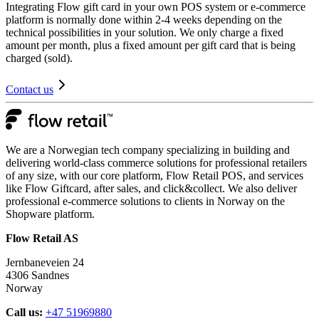
Integrating Flow gift card in your own POS system or e-commerce
platform is normally done within 2-4 weeks depending on the
technical possibilities in your solution. We only charge a fixed
amount per month, plus a fixed amount per gift card that is being
charged (sold).
Contact us
We are a Norwegian tech company specializing in building and
delivering world-class commerce solutions for professional retailers
of any size, with our core platform, Flow Retail POS, and services
like Flow Giftcard, after sales, and click&collect. We also deliver
professional e-commerce solutions to clients in Norway on the
Shopware platform.​​​​‌ ‍ ​‍​‍‌‍ ‌ ​‍‌‍‍‌‌‍‌ ‌‍‍‌‌‍ ‍​‍​‍​ ‍‍​‍​‍‌ ​ ‌‍​‌‌‍ ‍‌‍‍‌‌ ‌​‌ ‍‌​‍ ‍‌‍‍‌‌‍ ​‍​‍​‍ ​​‍​‍‌‍‍​‌ ​‍‌‍‌‌‌‍‌‍​‍​‍​ ‍‍​‍​‍‌‍‍​‌ ‌​‌ ‌​‌ ​​​ ‍‍​‍ ​‍ ‌‍ ​‌‍ ‌‍​ ‌‍​‌‌‍ ​‌‍‍​‌‍ ‌ ​ ‌ ‌​​ ‍‍​ ​ ​ ​​​ ​​​ ​​​‍ ‌ ​ ‌ ‌​‌ ‌‌‌‍‌​‌‍‍‌‌‍ ​‍ ‌‍‍‌‌‍ ‍‌ ‌​‌‍‌‌‌‍ ‍‌ ‌​​‍ ‌‍‌‌‌‍‌​‌‍‍‌‌ ‌​​‍ ‌‍ ‌‌‍ ‌‍‌​‌‍‌‌​ ‌‌ ​​‌ ​‍‌‍‌‌‌ ​ ‌‍‌‌‌‍ ‍‌ ‌​‌‍​‌‌ ‌​‌‍‍‌‌‍ ‌‍ ‍​ ‍ ‌‍‍‌‌‍‌​​ ‌​ ‍‌​ ​​‌‍​‍‌‍‌‍​ ‍‌​ ​‍​ ​ ​ ‍‌​‍ ‌​ ​‍​ ‌​‌‍‌​‌‍‌‌​‍ ‌​ ‌​​ ‌‌​ ​‌‌‍‌‌​‍ ‌‌‍​‍‌‍‌​‌‍​‍‌‍​ ​‍ ‌​ ‍‌​ ‌​​ ‌ ​ ‌ ​ ​ ​ ​‍​ ‍​‌‍‌‍​ ‌​‌‍‌‌​ ​‍​ ‍‌​ ‍ ‌ ‌​‌ ‍‌‌ ​​‌‍‌‌​ ‌‌ ​​‌‍​‌‌‍‌ ‌‍‌‌‌‍ ​‌‍‌‌‌ ‌​​ ‍ ‌ ​​‌‍​‌‌ ‌​‌‍‍​​ ‌‌‍​‍‌‍ ​‌‍ ‌‍​ ‌‍‍ ‌ ​ ​‍‌‌​ ‌‌‌​​‍‌‌ ‌‍‍ ‌‍‌‌‌ ‍‌​‍‌‌​ ​ ‌​‌​​‍‌‌​ ​ ‌​‌​​‍‌‌​ ​‍​ ​‍‌‍​ ‌‍‌‌​ ​​​ ​ ​ ​‍​ ‌‍‌‍‌​‌‍​‌​ ‌ ​ ​​‌‍​‌​ ​‌​‍‌‌​ ​‍​ ​‍​‍‌‌​ ‌‌‌​‌​​‍ ‍‌‍​ ‌‍ ‌‍ ​‌ ‌‌‌‍ ‌‌‍ ‍‌ ​ ​‍‌‌​ ‌‌‌​​‍‌‌ ‌‍‍ ‌‍‌‌‌ ‍‌​‍‌‌​ ​ ‌​‌​​‍‌‌​ ​ ‌​‌​​‍‌‌​ ​‍​ ​‍​ ‍​‌‍‌‍​ ‌‌​ ​​​ ‌‌​ ‌‍​ ​‍‌‍​ ‌‍​ ‌‍‌​​ ‌‌‌‍‌‌​‍‌‌​ ​‍​ ​‍​‍‌‌​ ‌‌‌​‌​​‍ ‍‌‍​‍‌‍ ‌‍‌​‌ ‍‌​‍‌‌​ ‌‌‌​​‍‌‌ ‌‍‍ ‌‍‌‌‌ ‍‌​‍‌‌​ ​ ‌​‌​​‍‌‌​ ​ ‌​‌​​‍‌‌​ ​‍​ ​‍​ ​ ​ ​‌‌‍​‌‌‍‌‌​ ​​​ ​ ​ ‍‌​ ‌‌​ ​​​ ‌ ‌‍‌‍‌‍​‌​‍‌‌​ ​‍​ ​‍​‍‌‌​ ‌‌‌​‌​​‍ ‍‌‍​ ‌‍‍​‌‍‍‌‌‍ ​‌‍‌​‌ ​‍‌‍‌‌‌‍ ‍​‍‌‌​ ‌‌‌​​‍‌‌ ‌‍‍ ‌‍‌‌‌ ‍‌​‍‌‌​ ​ ‌​‌​​‍‌‌​ ​ ‌​‌​​‍‌‌​ ​‍​ ​‍‌‍‌​‌‍‌‌​ ​‍​ ‌ ‌‍‌‍‌‍‌‌​ ​‌​ ‌ ​ ‌‍​ ‍‌‌‍‌‌​ ‍​​‍‌‌​ ​‍​ ​‍​‍‌‌​ ‌‌‌​‌​​‍ ‍‌ ‌​‌‍‌‌‌ ‍​‌ ‌​​ ‌‍​‍‌‍​‌‌ ​ ‌‍‌‌‌‌‌‌‌ ​‍‌‍ ​​ ‌‌‍‍​‌ ‌​‌ ‌​‌ ​​​‍‌‌​ ​ ‌​​‌​‍‌‌​ ​‍‌​‌‍​‍‌‌​ ​‍‌​‌‍‌‍ ​‌‍ ‌‍​ ‌‍​‌‌‍ ​‌‍‍​‌‍ ‌ ​ ‌ ‌​​‍‌‌​ ​ ‌​​‌​ ​ ​ ​​​ ​​​ ​​​‍‌‌​ ​‍‌​‌‍‌ ​ ‌ ‌​‌ ‌‌‌‍‌​‌‍‍‌‌‍ ​‍‌‍‌‍‍‌‌‍‌​​ ‌​ ‍‌​ ​​‌‍​‍‌‍‌‍​ ‍‌​ ​‍​ ​ ​ ‍‌​‍ ‌​ ​‍​ ‌​‌‍‌​‌‍‌‌​‍ ‌​ ‌​​ ‌‌​ ​‌‌‍‌‌​‍ ‌‌‍​‍‌‍‌​‌‍​‍‌‍​ ​‍ ‌​ ‍‌​ ‌​​ ‌ ​ ‌ ​ ​ ​ ​‍​ ‍​‌‍‌‍​ ‌​‌‍‌‌​ ​‍​ ‍‌​‍‌‍‌ ‌​‌ ‍‌‌ ​​‌‍‌‌​ ‌‌ ​​‌‍​‌‌‍‌ ‌‍‌‌‌‍ ​‌‍‌‌‌ ‌​​‍‌‍‌ ​​‌‍​‌‌ ‌​‌‍‍​​ ‌‌‍​‍‌‍ ​‌‍ ‌‍​ ‌‍‍ ‌ ​ ​‍‌‌​ ‌‌‌​​‍‌‌ ‌‍‍ ‌‍‌‌‌ ‍‌​‍‌‌​ ​ ‌​‌​​‍‌‌​ ​ ‌​‌​​‍‌‌​ ​‍​ ​‍‌‍​ ‌‍‌‌​ ​​​ ​ ​ ​‍​ ‌‍‌‍‌​‌‍​‌​ ‌ ​ ​​‌‍​‌​ ​‌​‍‌‌​ ​‍​ ​‍​‍‌‌​ ‌‌‌​‌​​‍ ‍‌‍​ ‌‍ ‌‍ ​‌ ‌‌‌‍ ‌‌‍ ‍‌ ​ ​‍‌‌​ ‌‌‌​​‍‌‌ ‌‍‍ ‌‍‌‌‌ ‍‌​‍‌‌​ ​ ‌​‌​​‍‌‌​ ​ ‌​‌​​‍‌‌​ ​‍​ ​‍​ ‍​‌‍‌‍​ ‌‌​ ​​​ ‌‌​ ‌‍​ ​‍‌‍​ ‌‍​ ‌‍‌​​ ‌‌‌‍‌‌​‍‌‌​ ​‍​ ​‍​‍‌‌​ ‌‌‌​‌​​‍ ‍‌‍​‍‌‍ ‌‍‌​‌ ‍‌​‍‌‌​ ‌‌‌​​‍‌‌ ‌‍‍ ‌‍‌‌‌ ‍‌​‍‌‌​ ​ ‌​‌​​‍‌‌​ ​ ‌​‌​​‍‌‌​ ​‍​ ​‍​ ​ ​ ​‌‌‍​‌‌‍‌‌​ ​​​ ​ ​ ‍‌​ ‌‌​ ​​​ ‌ ‌‍‌‍‌‍​‌​‍‌‌​ ​‍​ ​‍​‍‌‌​ ‌‌‌​‌​​‍ ‍‌‍​ ‌‍‍​‌‍‍‌‌‍ ​‌‍‌​‌ ​‍‌‍‌‌‌‍ ‍​‍‌‌​ ‌‌‌​​‍‌‌ ‌‍‍ ‌‍‌‌‌ ‍‌​‍‌‌​ ​ ‌​‌​​‍‌‌​ ​ ‌​‌​​‍‌‌​ ​‍​ ​‍‌‍‌​‌‍‌‌​ ​‍​ ‌ ‌‍‌‍‌‍‌‌​ ​‌​ ‌ ​ ‌‍​ ‍‌‌‍‌‌​ ‍​​‍‌‌​ ​‍​ ​‍​‍‌‌​ ‌‌‌​‌​​‍ ‍‌ ‌​‌‍‌‌‌ ‍​‌ ‌​​‍‌‍‌ ​​‌‍‌‌‌ ​‍‌ ​ ‌ ​​‌‍‌‌‌‍​ ‌ ‌​‌‍‍‌‌ ‌‍‌‍‌‌​ ‌‌ ​​‌ ‌‌‌‍​‍‌‍ ​‌‍‍‌‌ ​ ‌‍‍​‌‍‌‌‌‍‌​​‍​‍‌ ‌
Flow Retail AS​​​​‌ ‍ ​‍​‍‌‍ ‌ ​‍‌‍‍‌‌‍‌ ‌‍‍‌‌‍ ‍​‍​‍​ ‍‍​‍​‍‌ ​ ‌‍​‌‌‍ ‍‌‍‍‌‌ ‌​‌ ‍‌​‍ ‍‌‍‍‌‌‍ ​‍​‍​‍ ​​‍​‍‌‍‍​‌ ​‍‌‍‌‌‌‍‌‍​‍​‍​ ‍‍​‍​‍‌‍‍​‌ ‌​‌ ‌​‌ ​​​ ‍‍​‍ ​‍ ‌‍ ​‌‍ ‌‍​ ‌‍​‌‌‍ ​‌‍‍​‌‍ ‌ ​ ‌ ‌​​ ‍‍​ ​ ​ ​​​ ​​​ ​​​‍ ‌ ​ ‌ ‌​‌ ‌‌‌‍‌​‌‍‍‌‌‍ ​‍ ‌‍‍‌‌‍ ‍‌ ‌​‌‍‌‌‌‍ ‍‌ ‌​​‍ ‌‍‌‌‌‍‌​‌‍‍‌‌ ‌​​‍ ‌‍ ‌‌‍ ‌‍‌​‌‍‌‌​ ‌‌ ​​‌ ​‍‌‍‌‌‌ ​ ‌‍‌‌‌‍ ‍‌ ‌​‌‍​‌‌ ‌​‌‍‍‌‌‍ ‌‍ ‍​ ‍ ‌‍‍‌‌‍‌​​ ‌​ ‍‌​ ​​‌‍​‍‌‍‌‍​ ‍‌​ ​‍​ ​ ​ ‍‌​‍ ‌​ ​‍​ ‌​‌‍‌​‌‍‌‌​‍ ‌​ ‌​​ ‌‌​ ​‌‌‍‌‌​‍ ‌‌‍​‍‌‍‌​‌‍​‍‌‍​ ​‍ ‌​ ‍‌​ ‌​​ ‌ ​ ‌ ​ ​ ​ ​‍​ ‍​‌‍‌‍​ ‌​‌‍‌‌​ ​‍​ ‍‌​ ‍ ‌ ‌​‌ ‍‌‌ ​​‌‍‌‌​ ‌‌ ​​‌‍​‌‌‍‌ ‌‍‌‌‌‍ ​‌‍‌‌‌ ‌​​ ‍ ‌ ​​‌‍​‌‌ ‌​‌‍‍​​ ‌‌‍​‍‌‍ ​‌‍ ‌‍​ ‌‍‍ ‌ ​ ​‍‌‌​ ‌‌‌​​‍‌‌ ‌‍‍ ‌‍‌‌‌ ‍‌​‍‌‌​ ​ ‌​‌​​‍‌‌​ ​ ‌​‌​​‍‌‌​ ​‍​ ​‍‌‍​ ‌‍‌‌​ ​​​ ​ ​ ​‍​ ‌‍‌‍‌​‌‍​‌​ ‌ ​ ​​‌‍​‌​ ​‌​‍‌‌​ ​‍​ ​‍​‍‌‌​ ‌‌‌​‌​​‍ ‍‌‍​ ‌‍ ‌‍ ​‌ ‌‌‌‍ ‌‌‍ ‍‌ ​ ​‍‌‌​ ‌‌‌​​‍‌‌ ‌‍‍ ‌‍‌‌‌ ‍‌​‍‌‌​ ​ ‌​‌​​‍‌‌​ ​ ‌​‌​​‍‌‌​ ​‍​ ​‍‌‍‌​‌‍​‍​ ‌‍​ ‍‌​ ​ ‌‍​‍​ ‍‌​ ​ ​ ‌​‌‍‌‌​ ‌ ‌‍‌‍​‍‌‌​ ​‍​ ​‍​‍‌‌​ ‌‌‌​‌​​‍ ‍‌‍​‍‌‍ ‌‍‌​‌ ‍‌​‍‌‌​ ‌‌‌​​‍‌‌ ‌‍‍ ‌‍‌‌‌ ‍‌​‍‌‌​ ​ ‌​‌​​‍‌‌​ ​ ‌​‌​​‍‌‌​ ​‍​ ​‍‌‍​ ​ ​‌‌‍‌‍​ ​ ​ ‍​​ ‌ ‌‍​ ‌‍​ ‌‍​‌‌‍​ ‌‍​ ​ ​‌​‍‌‌​ ​‍​ ​‍​‍‌‌​ ‌‌‌​‌​​‍ ‍‌‍​ ‌‍‍​‌‍‍‌‌‍ ​‌‍‌​‌ ​‍‌‍‌‌‌‍ ‍​‍‌‌​ ‌‌‌​​‍‌‌ ‌‍‍ ‌‍‌‌‌ ‍‌​‍‌‌​ ​ ‌​‌​​‍‌‌​ ​ ‌​‌​​‍‌‌​ ​‍​ ​‍‌‍​‌​ ‌‍​ ‌‍‌‍​ ​ ​​‌‍‌‍‌‍‌‌​ ‍‌​ ‍​​ ‌‌​ ​ ​ ​‌​‍‌‌​ ​‍​ ​‍​‍‌‌​ ‌‌‌​‌​​‍ ‍‌ ‌​‌‍‌‌‌ ‍​‌ ‌​​ ‌‍​‍‌‍​‌‌ ​ ‌‍‌‌‌‌‌‌‌ ​‍‌‍ ​​ ‌‌‍‍​‌ ‌​‌ ‌​‌ ​​​‍‌‌​ ​ ‌​​‌​‍‌‌​ ​‍‌​‌‍​‍‌‌​ ​‍‌​‌‍‌‍ ​‌‍ ‌‍​ ‌‍​‌‌‍ ​‌‍‍​‌‍ ‌ ​ ‌ ‌​​‍‌‌​ ​ ‌​​‌​ ​ ​ ​​​ ​​​ ​​​‍‌‌​ ​‍‌​‌‍‌ ​ ‌ ‌​‌ ‌‌‌‍‌​‌‍‍‌‌‍ ​‍‌‍‌‍‍‌‌‍‌​​ ‌​ ‍‌​ ​​‌‍​‍‌‍‌‍​ ‍‌​ ​‍​ ​ ​ ‍‌​‍ ‌​ ​‍​ ‌​‌‍‌​‌‍‌‌​‍ ‌​ ‌​​ ‌‌​ ​‌‌‍‌‌​‍ ‌‌‍​‍‌‍‌​‌‍​‍‌‍​ ​‍ ‌​ ‍‌​ ‌​​ ‌ ​ ‌ ​ ​ ​ ​‍​ ‍​‌‍‌‍​ ‌​‌‍‌‌​ ​‍​ ‍‌​‍‌‍‌ ‌​‌ ‍‌‌ ​​‌‍‌‌​ ‌‌ ​​‌‍​‌‌‍‌ ‌‍‌‌‌‍ ​‌‍‌‌‌ ‌​​‍‌‍‌ ​​‌‍​‌‌ ‌​‌‍‍​​ ‌‌‍​‍‌‍ ​‌‍ ‌‍​ ‌‍‍ ‌ ​ ​‍‌‌​ ‌‌‌​​‍‌‌ ‌‍‍ ‌‍‌‌‌ ‍‌​‍‌‌​ ​ ‌​‌​​‍‌‌​ ​ ‌​‌​​‍‌‌​ ​‍​ ​‍‌‍​ ‌‍‌‌​ ​​​ ​ ​ ​‍​ ‌‍‌‍‌​‌‍​‌​ ‌ ​ ​​‌‍​‌​ ​‌​‍‌‌​ ​‍​ ​‍​‍‌‌​ ‌‌‌​‌​​‍ ‍‌‍​ ‌‍ ‌‍ ​‌ ‌‌‌‍ ‌‌‍ ‍‌ ​ ​‍‌‌​ ‌‌‌​​‍‌‌ ‌‍‍ ‌‍‌‌‌ ‍‌​‍‌‌​ ​ ‌​‌​​‍‌‌​ ​ ‌​‌​​‍‌‌​ ​‍​ ​‍‌‍‌​‌‍​‍​ ‌‍​ ‍‌​ ​ ‌‍​‍​ ‍‌​ ​ ​ ‌​‌‍‌‌​ ‌ ‌‍‌‍​‍‌‌​ ​‍​ ​‍​‍‌‌​ ‌‌‌​‌​​‍ ‍‌‍​‍‌‍ ‌‍‌​‌ ‍‌​‍‌‌​ ‌‌‌​​‍‌‌ ‌‍‍ ‌‍‌‌‌ ‍‌​‍‌‌​ ​ ‌​‌​​‍‌‌​ ​ ‌​‌​​‍‌‌​ ​‍​ ​‍‌‍​ ​ ​‌‌‍‌‍​ ​ ​ ‍​​ ‌ ‌‍​ ‌‍​ ‌‍​‌‌‍​ ‌‍​ ​ ​‌​‍‌‌​ ​‍​ ​‍​‍‌‌​ ‌‌‌​‌​​‍ ‍‌‍​ ‌‍‍​‌‍‍‌‌‍ ​‌‍‌​‌ ​‍‌‍‌‌‌‍ ‍​‍‌‌​ ‌‌‌​​‍‌‌ ‌‍‍ ‌‍‌‌‌ ‍‌​‍‌‌​ ​ ‌​‌​​‍‌‌​ ​ ‌​‌​​‍‌‌​ ​‍​ ​‍‌‍​‌​ ‌‍​ ‌‍‌‍​ ​ ​​‌‍‌‍‌‍‌‌​ ‍‌​ ‍​​ ‌‌​ ​ ​ ​‌​‍‌‌​ ​‍​ ​‍​‍‌‌​ ‌‌‌​‌​​‍ ‍‌ ‌​‌‍‌‌‌ ‍​‌ ‌​​‍‌‍‌ ​​‌‍‌‌‌ ​‍‌ ​ ‌ ​​‌‍‌‌‌‍​ ‌ ‌​‌‍‍‌‌ ‌‍‌‍‌‌​ ‌‌ ​​‌ ‌‌‌‍​‍‌‍ ​‌‍‍‌‌ ​ ‌‍‍​‌‍‌‌‌‍‌​​‍​‍‌ ‌
Jernbaneveien 24
4306 Sandnes
Norway​​​​‌ ‍ ​‍​‍‌‍ ‌ ​‍‌‍‍‌‌‍‌ ‌‍‍‌‌‍ ‍​‍​‍​ ‍‍​‍​‍‌ ​ ‌‍​‌‌‍ ‍‌‍‍‌‌ ‌​‌ ‍‌​‍ ‍‌‍‍‌‌‍ ​‍​‍​‍ ​​‍​‍‌‍‍​‌ ​‍‌‍‌‌‌‍‌‍​‍​‍​ ‍‍​‍​‍‌‍‍​‌ ‌​‌ ‌​‌ ​​​ ‍‍​‍ ​‍ ‌‍ ​‌‍ ‌‍​ ‌‍​‌‌‍ ​‌‍‍​‌‍ ‌ ​ ‌ ‌​​ ‍‍​ ​ ​ ​​​ ​​​ ​​​‍ ‌ ​ ‌ ‌​‌ ‌‌‌‍‌​‌‍‍‌‌‍ ​‍ ‌‍‍‌‌‍ ‍‌ ‌​‌‍‌‌‌‍ ‍‌ ‌​​‍ ‌‍‌‌‌‍‌​‌‍‍‌‌ ‌​​‍ ‌‍ ‌‌‍ ‌‍‌​‌‍‌‌​ ‌‌ ​​‌ ​‍‌‍‌‌‌ ​ ‌‍‌‌‌‍ ‍‌ ‌​‌‍​‌‌ ‌​‌‍‍‌‌‍ ‌‍ ‍​ ‍ ‌‍‍‌‌‍‌​​ ‌​ ‍‌​ ​​‌‍​‍‌‍‌‍​ ‍‌​ ​‍​ ​ ​ ‍‌​‍ ‌​ ​‍​ ‌​‌‍‌​‌‍‌‌​‍ ‌​ ‌​​ ‌‌​ ​‌‌‍‌‌​‍ ‌‌‍​‍‌‍‌​‌‍​‍‌‍​ ​‍ ‌​ ‍‌​ ‌​​ ‌ ​ ‌ ​ ​ ​ ​‍​ ‍​‌‍‌‍​ ‌​‌‍‌‌​ ​‍​ ‍‌​ ‍ ‌ ‌​‌ ‍‌‌ ​​‌‍‌‌​ ‌‌ ​​‌‍​‌‌‍‌ ‌‍‌‌‌‍ ​‌‍‌‌‌ ‌​​ ‍ ‌ ​​‌‍​‌‌ ‌​‌‍‍​​ ‌‌‍​‍‌‍ ​‌‍ ‌‍​ ‌‍‍ ‌ ​ ​‍‌‌​ ‌‌‌​​‍‌‌ ‌‍‍ ‌‍‌‌‌ ‍‌​‍‌‌​ ​ ‌​‌​​‍‌‌​ ​ ‌​‌​​‍‌‌​ ​‍​ ​‍‌‍​ ‌‍‌‌​ ​​​ ​ ​ ​‍​ ‌‍‌‍‌​‌‍​‌​ ‌ ​ ​​‌‍​‌​ ​‌​‍‌‌​ ​‍​ ​‍​‍‌‌​ ‌‌‌​‌​​‍ ‍‌‍​ ‌‍ ‌‍ ​‌ ‌‌‌‍ ‌‌‍ ‍‌ ​ ​‍‌‌​ ‌‌‌​​‍‌‌ ‌‍‍ ‌‍‌‌‌ ‍‌​‍‌‌​ ​ ‌​‌​​‍‌‌​ ​ ‌​‌​​‍‌‌​ ​‍​ ​‍‌‍‌​‌‍​‍​ ‌‍​ ‍‌​ ​ ‌‍​‍​ ‍‌​ ​ ​ ‌​‌‍‌‌​ ‌ ‌‍‌‍​‍‌‌​ ​‍​ ​‍​‍‌‌​ ‌‌‌​‌​​‍ ‍‌‍​‍‌‍ ‌‍‌​‌ ‍‌​‍‌‌​ ‌‌‌​​‍‌‌ ‌‍‍ ‌‍‌‌‌ ‍‌​‍‌‌​ ​ ‌​‌​​‍‌‌​ ​ ‌​‌​​‍‌‌​ ​‍​ ​‍​ ‌‍​ ​‌​ ‌​​ ‌​​ ‌ ‌‍​ ​ ‌ ‌‍‌​‌‍​‌​ ‍‌‌‍‌‍​ ​​​‍‌‌​ ​‍​ ​‍​‍‌‌​ ‌‌‌​‌​​‍ ‍‌‍​ ‌‍‍​‌‍‍‌‌‍ ​‌‍‌​‌ ​‍‌‍‌‌‌‍ ‍​‍‌‌​ ‌‌‌​​‍‌‌ ‌‍‍ ‌‍‌‌‌ ‍‌​‍‌‌​ ​ ‌​‌​​‍‌‌​ ​ ‌​‌​​‍‌‌​ ​‍​ ​‍‌‍‌‍‌‍​‍‌‍​‌​ ‌‍‌‍​‍​ ‌‍‌‍​‌​ ​‍​ ‌‌​ ‌‍​ ‌‌​ ‍‌​‍‌‌​ ​‍​ ​‍​‍‌‌​ ‌‌‌​‌​​‍ ‍‌ ‌​‌‍‌‌‌ ‍​‌ ‌​​ ‌‍​‍‌‍​‌‌ ​ ‌‍‌‌‌‌‌‌‌ ​‍‌‍ ​​ ‌‌‍‍​‌ ‌​‌ ‌​‌ ​​​‍‌‌​ ​ ‌​​‌​‍‌‌​ ​‍‌​‌‍​‍‌‌​ ​‍‌​‌‍‌‍ ​‌‍ ‌‍​ ‌‍​‌‌‍ ​‌‍‍​‌‍ ‌ ​ ‌ ‌​​‍‌‌​ ​ ‌​​‌​ ​ ​ ​​​ ​​​ ​​​‍‌‌​ ​‍‌​‌‍‌ ​ ‌ ‌​‌ ‌‌‌‍‌​‌‍‍‌‌‍ ​‍‌‍‌‍‍‌‌‍‌​​ ‌​ ‍‌​ ​​‌‍​‍‌‍‌‍​ ‍‌​ ​‍​ ​ ​ ‍‌​‍ ‌​ ​‍​ ‌​‌‍‌​‌‍‌‌​‍ ‌​ ‌​​ ‌‌​ ​‌‌‍‌‌​‍ ‌‌‍​‍‌‍‌​‌‍​‍‌‍​ ​‍ ‌​ ‍‌​ ‌​​ ‌ ​ ‌ ​ ​ ​ ​‍​ ‍​‌‍‌‍​ ‌​‌‍‌‌​ ​‍​ ‍‌​‍‌‍‌ ‌​‌ ‍‌‌ ​​‌‍‌‌​ ‌‌ ​​‌‍​‌‌‍‌ ‌‍‌‌‌‍ ​‌‍‌‌‌ ‌​​‍‌‍‌ ​​‌‍​‌‌ ‌​‌‍‍​​ ‌‌‍​‍‌‍ ​‌‍ ‌‍​ ‌‍‍ ‌ ​ ​‍‌‌​ ‌‌‌​​‍‌‌ ‌‍‍ ‌‍‌‌‌ ‍‌​‍‌‌​ ​ ‌​‌​​‍‌‌​ ​ ‌​‌​​‍‌‌​ ​‍​ ​‍‌‍​ ‌‍‌‌​ ​​​ ​ ​ ​‍​ ‌‍‌‍‌​‌‍​‌​ ‌ ​ ​​‌‍​‌​ ​‌​‍‌‌​ ​‍​ ​‍​‍‌‌​ ‌‌‌​‌​​‍ ‍‌‍​ ‌‍ ‌‍ ​‌ ‌‌‌‍ ‌‌‍ ‍‌ ​ ​‍‌‌​ ‌‌‌​​‍‌‌ ‌‍‍ ‌‍‌‌‌ ‍‌​‍‌‌​ ​ ‌​‌​​‍‌‌​ ​ ‌​‌​​‍‌‌​ ​‍​ ​‍‌‍‌​‌‍​‍​ ‌‍​ ‍‌​ ​ ‌‍​‍​ ‍‌​ ​ ​ ‌​‌‍‌‌​ ‌ ‌‍‌‍​‍‌‌​ ​‍​ ​‍​‍‌‌​ ‌‌‌​‌​​‍ ‍‌‍​‍‌‍ ‌‍‌​‌ ‍‌​‍‌‌​ ‌‌‌​​‍‌‌ ‌‍‍ ‌‍‌‌‌ ‍‌​‍‌‌​ ​ ‌​‌​​‍‌‌​ ​ ‌​‌​​‍‌‌​ ​‍​ ​‍​ ‌‍​ ​‌​ ‌​​ ‌​​ ‌ ‌‍​ ​ ‌ ‌‍‌​‌‍​‌​ ‍‌‌‍‌‍​ ​​​‍‌‌​ ​‍​ ​‍​‍‌‌​ ‌‌‌​‌​​‍ ‍‌‍​ ‌‍‍​‌‍‍‌‌‍ ​‌‍‌​‌ ​‍‌‍‌‌‌‍ ‍​‍‌‌​ ‌‌‌​​‍‌‌ ‌‍‍ ‌‍‌‌‌ ‍‌​‍‌‌​ ​ ‌​‌​​‍‌‌​ ​ ‌​‌​​‍‌‌​ ​‍​ ​‍‌‍‌‍‌‍​‍‌‍​‌​ ‌‍‌‍​‍​ ‌‍‌‍​‌​ ​‍​ ‌‌​ ‌‍​ ‌‌​ ‍‌​‍‌‌​ ​‍​ ​‍​‍‌‌​ ‌‌‌​‌​​‍ ‍‌ ‌​‌‍‌‌‌ ‍​‌ ‌​​‍‌‍‌ ​​‌‍‌‌‌ ​‍‌ ​ ‌ ​​‌‍‌‌‌‍​ ‌ ‌​‌‍‍‌‌ ‌‍‌‍‌‌​ ‌‌ ​​‌ ‌‌‌‍​‍‌‍ ​‌‍‍‌‌ ​ ‌‍‍​‌‍‌‌‌‍‌​​‍​‍‌ ‌
Call us:​​​​‌ ‍ ​‍​‍‌‍ ‌ ​‍‌‍‍‌‌‍‌ ‌‍‍‌‌‍ ‍​‍​‍​ ‍‍​‍​‍‌ ​ ‌‍​‌‌‍ ‍‌‍‍‌‌ ‌​‌ ‍‌​‍ ‍‌‍‍‌‌‍ ​‍​‍​‍ ​​‍​‍‌‍‍​‌ ​‍‌‍‌‌‌‍‌‍​‍​‍​ ‍‍​‍​‍‌‍‍​‌ ‌​‌ ‌​‌ ​​​ ‍‍​‍ ​‍ ‌‍ ​‌‍ ‌‍​ ‌‍​‌‌‍ ​‌‍‍​‌‍ ‌ ​ ‌ ‌​​ ‍‍​ ​ ​ ​​​ ​​​ ​​​‍ ‌ ​ ‌ ‌​‌ ‌‌‌‍‌​‌‍‍‌‌‍ ​‍ ‌‍‍‌‌‍ ‍‌ ‌​‌‍‌‌‌‍ ‍‌ ‌​​‍ ‌‍‌‌‌‍‌​‌‍‍‌‌ ‌​​‍ ‌‍ ‌‌‍ ‌‍‌​‌‍‌‌​ ‌‌ ​​‌ ​‍‌‍‌‌‌ ​ ‌‍‌‌‌‍ ‍‌ ‌​‌‍​‌‌ ‌​‌‍‍‌‌‍ ‌‍ ‍​ ‍ ‌‍‍‌‌‍‌​​ ‌​ ‍‌​ ​​‌‍​‍‌‍‌‍​ ‍‌​ ​‍​ ​ ​ ‍‌​‍ ‌​ ​‍​ ‌​‌‍‌​‌‍‌‌​‍ ‌​ ‌​​ ‌‌​ ​‌‌‍‌‌​‍ ‌‌‍​‍‌‍‌​‌‍​‍‌‍​ ​‍ ‌​ ‍‌​ ‌​​ ‌ ​ ‌ ​ ​ ​ ​‍​ ‍​‌‍‌‍​ ‌​‌‍‌‌​ ​‍​ ‍‌​ ‍ ‌ ‌​‌ ‍‌‌ ​​‌‍‌‌​ ‌‌ ​​‌‍​‌‌‍‌ ‌‍‌‌‌‍ ​‌‍‌‌‌ ‌​​ ‍ ‌ ​​‌‍​‌‌ ‌​‌‍‍​​ ‌‌‍​‍‌‍ ​‌‍ ‌‍​ ‌‍‍ ‌ ​ ​‍‌‌​ ‌‌‌​​‍‌‌ ‌‍‍ ‌‍‌‌‌ ‍‌​‍‌‌​ ​ ‌​‌​​‍‌‌​ ​ ‌​‌​​‍‌‌​ ​‍​ ​‍‌‍​ ‌‍‌‌​ ​​​ ​ ​ ​‍​ ‌‍‌‍‌​‌‍​‌​ ‌ ​ ​​‌‍​‌​ ​‌​‍‌‌​ ​‍​ ​‍​‍‌‌​ ‌‌‌​‌​​‍ ‍‌‍​ ‌‍ ‌‍ ​‌ ‌‌‌‍ ‌‌‍ ‍‌ ​ ​‍‌‌​ ‌‌‌​​‍‌‌ ‌‍‍ ‌‍‌‌‌ ‍‌​‍‌‌​ ​ ‌​‌​​‍‌‌​ ​ ‌​‌​​‍‌‌​ ​‍​ ​‍‌‍‌​‌‍​‍​ ‌‍​ ‍‌​ ​ ‌‍​‍​ ‍‌​ ​ ​ ‌​‌‍‌‌​ ‌ ‌‍‌‍​‍‌‌​ ​‍​ ​‍​‍‌‌​ ‌‌‌​‌​​‍ ‍‌‍​‍‌‍ ‌‍‌​‌ ‍‌​‍‌‌​ ‌‌‌​​‍‌‌ ‌‍‍ ‌‍‌‌‌ ‍‌​‍‌‌​ ​ ‌​‌​​‍‌‌​ ​ ‌​‌​​‍‌‌​ ​‍​ ​‍‌‍‌​‌‍‌​‌‍‌‍​ ‍​‌‍‌​​ ‍‌​ ​‍​ ​ ‌‍‌‌​ ​​​ ‌‌​ ‌​​‍‌‌​ ​‍​ ​‍​‍‌‌​ ‌‌‌​‌​​‍ ‍‌‍​ ‌‍‍​‌‍‍‌‌‍ ​‌‍‌​‌ ​‍‌‍‌‌‌‍ ‍​‍‌‌​ ‌‌‌​​‍‌‌ ‌‍‍ ‌‍‌‌‌ ‍‌​‍‌‌​ ​ ‌​‌​​‍‌‌​ ​ ‌​‌​​‍‌‌​ ​‍​ ​‍‌‍‌‌​ ​‌​ ​​‌‍​‌​ ​ ​ ‌​‌‍‌‌‌‍‌‌‌‍​‌‌‍​ ‌‍​‍‌‍​ ​‍‌‌​ ​‍​ ​‍​‍‌‌​ ‌‌‌​‌​​‍ ‍‌ ‌​‌‍‌‌‌ ‍​‌ ‌​​ ‌‍​‍‌‍​‌‌ ​ ‌‍‌‌‌‌‌‌‌ ​‍‌‍ ​​ ‌‌‍‍​‌ ‌​‌ ‌​‌ ​​​‍‌‌​ ​ ‌​​‌​‍‌‌​ ​‍‌​‌‍​‍‌‌​ ​‍‌​‌‍‌‍ ​‌‍ ‌‍​ ‌‍​‌‌‍ ​‌‍‍​‌‍ ‌ ​ ‌ ‌​​‍‌‌​ ​ ‌​​‌​ ​ ​ ​​​ ​​​ ​​​‍‌‌​ ​‍‌​‌‍‌ ​ ‌ ‌​‌ ‌‌‌‍‌​‌‍‍‌‌‍ ​‍‌‍‌‍‍‌‌‍‌​​ ‌​ ‍‌​ ​​‌‍​‍‌‍‌‍​ ‍‌​ ​‍​ ​ ​ ‍‌​‍ ‌​ ​‍​ ‌​‌‍‌​‌‍‌‌​‍ ‌​ ‌​​ ‌‌​ ​‌‌‍‌‌​‍ ‌‌‍​‍‌‍‌​‌‍​‍‌‍​ ​‍ ‌​ ‍‌​ ‌​​ ‌ ​ ‌ ​ ​ ​ ​‍​ ‍​‌‍‌‍​ ‌​‌‍‌‌​ ​‍​ ‍‌​‍‌‍‌ ‌​‌ ‍‌‌ ​​‌‍‌‌​ ‌‌ ​​‌‍​‌‌‍‌ ‌‍‌‌‌‍ ​‌‍‌‌‌ ‌​​‍‌‍‌ ​​‌‍​‌‌ ‌​‌‍‍​​ ‌‌‍​‍‌‍ ​‌‍ ‌‍​ ‌‍‍ ‌ ​ ​‍‌‌​ ‌‌‌​​‍‌‌ ‌‍‍ ‌‍‌‌‌ ‍‌​‍‌‌​ ​ ‌​‌​​‍‌‌​ ​ ‌​‌​​‍‌‌​ ​‍​ ​‍‌‍​ ‌‍‌‌​ ​​​ ​ ​ ​‍​ ‌‍‌‍‌​‌‍​‌​ ‌ ​ ​​‌‍​‌​ ​‌​‍‌‌​ ​‍​ ​‍​‍‌‌​ ‌‌‌​‌​​‍ ‍‌‍​ ‌‍ ‌‍ ​‌ ‌‌‌‍ ‌‌‍ ‍‌ ​ ​‍‌‌​ ‌‌‌​​‍‌‌ ‌‍‍ ‌‍‌‌‌ ‍‌​‍‌‌​ ​ ‌​‌​​‍‌‌​ ​ ‌​‌​​‍‌‌​ ​‍​ ​‍‌‍‌​‌‍​‍​ ‌‍​ ‍‌​ ​ ‌‍​‍​ ‍‌​ ​ ​ ‌​‌‍‌‌​ ‌ ‌‍‌‍​‍‌‌​ ​‍​ ​‍​‍‌‌​ ‌‌‌​‌​​‍ ‍‌‍​‍‌‍ ‌‍‌​‌ ‍‌​‍‌‌​ ‌‌‌​​‍‌‌ ‌‍‍ ‌‍‌‌‌ ‍‌​‍‌‌​ ​ ‌​‌​​‍‌‌​ ​ ‌​‌​​‍‌‌​ ​‍​ ​‍‌‍‌​‌‍‌​‌‍‌‍​ ‍​‌‍‌​​ ‍‌​ ​‍​ ​ ‌‍‌‌​ ​​​ ‌‌​ ‌​​‍‌‌​ ​‍​ ​‍​‍‌‌​ ‌‌‌​‌​​‍ ‍‌‍​ ‌‍‍​‌‍‍‌‌‍ ​‌‍‌​‌ ​‍‌‍‌‌‌‍ ‍​‍‌‌​ ‌‌‌​​‍‌‌ ‌‍‍ ‌‍‌‌‌ ‍‌​‍‌‌​ ​ ‌​‌​​‍‌‌​ ​ ‌​‌​​‍‌‌​ ​‍​ ​‍‌‍‌‌​ ​‌​ ​​‌‍​‌​ ​ ​ ‌​‌‍‌‌‌‍‌‌‌‍​‌‌‍​ ‌‍​‍‌‍​ ​‍‌‌​ ​‍​ ​‍​‍‌‌​ ‌‌‌​‌​​‍ ‍‌ ‌​‌‍‌‌‌ ‍​‌ ‌​​‍‌‍‌ ​​‌‍‌‌‌ ​‍‌ ​ ‌ ​​‌‍‌‌‌‍​ ‌ ‌​‌‍‍‌‌ ‌‍‌‍‌‌​ ‌‌ ​​‌ ‌‌‌‍​‍‌‍ ​‌‍‍‌‌ ​ ‌‍‍​‌‍‌‌‌‍‌​​‍​‍‌ ‌
​​​​‌ ‍ ​‍​‍‌‍ ‌ ​‍‌‍‍‌‌‍‌ ‌‍‍‌‌‍ ‍​‍​‍​ ‍‍​‍​‍‌ ​ ‌‍​‌‌‍ ‍‌‍‍‌‌ ‌​‌ ‍‌​‍ ‍‌‍‍‌‌‍ ​‍​‍​‍ ​​‍​‍‌‍‍​‌ ​‍‌‍‌‌‌‍‌‍​‍​‍​ ‍‍​‍​‍‌‍‍​‌ ‌​‌ ‌​‌ ​​​ ‍‍​‍ ​‍ ‌‍ ​‌‍ ‌‍​ ‌‍​‌‌‍ ​‌‍‍​‌‍ ‌ ​ ‌ ‌​​ ‍‍​ ​ ​ ​​​ ​​​ ​​​‍ ‌ ​ ‌ ‌​‌ ‌‌‌‍‌​‌‍‍‌‌‍ ​‍ ‌‍‍‌‌‍ ‍‌ ‌​‌‍‌‌‌‍ ‍‌ ‌​​‍ ‌‍‌‌‌‍‌​‌‍‍‌‌ ‌​​‍ ‌‍ ‌‌‍ ‌‍‌​‌‍‌‌​ ‌‌ ​​‌ ​‍‌‍‌‌‌ ​ ‌‍‌‌‌‍ ‍‌ ‌​‌‍​‌‌ ‌​‌‍‍‌‌‍ ‌‍ ‍​ ‍ ‌‍‍‌‌‍‌​​ ‌​ ‍‌​ ​​‌‍​‍‌‍‌‍​ ‍‌​ ​‍​ ​ ​ ‍‌​‍ ‌​ ​‍​ ‌​‌‍‌​‌‍‌‌​‍ ‌​ ‌​​ ‌‌​ ​‌‌‍‌‌​‍ ‌‌‍​‍‌‍‌​‌‍​‍‌‍​ ​‍ ‌​ ‍‌​ ‌​​ ‌ ​ ‌ ​ ​ ​ ​‍​ ‍​‌‍‌‍​ ‌​‌‍‌‌​ ​‍​ ‍‌​ ‍ ‌ ‌​‌ ‍‌‌ ​​‌‍‌‌​ ‌‌ ​​‌‍​‌‌‍‌ ‌‍‌‌‌‍ ​‌‍‌‌‌ ‌​​ ‍ ‌ ​​‌‍​‌‌ ‌​‌‍‍​​ ‌‌‍​‍‌‍ ​‌‍ ‌‍​ ‌‍‍ ‌ ​ ​‍‌‌​ ‌‌‌​​‍‌‌ ‌‍‍ ‌‍‌‌‌ ‍‌​‍‌‌​ ​ ‌​‌​​‍‌‌​ ​ ‌​‌​​‍‌‌​ ​‍​ ​‍‌‍​ ‌‍‌‌​ ​​​ ​ ​ ​‍​ ‌‍‌‍‌​‌‍​‌​ ‌ ​ ​​‌‍​‌​ ​‌​‍‌‌​ ​‍​ ​‍​‍‌‌​ ‌‌‌​‌​​‍ ‍‌‍​ ‌‍ ‌‍ ​‌ ‌‌‌‍ ‌‌‍ ‍‌ ​ ​‍‌‌​ ‌‌‌​​‍‌‌ ‌‍‍ ‌‍‌‌‌ ‍‌​‍‌‌​ ​ ‌​‌​​‍‌‌​ ​ ‌​‌​​‍‌‌​ ​‍​ ​‍‌‍‌​‌‍​‍​ ‌‍​ ‍‌​ ​ ‌‍​‍​ ‍‌​ ​ ​ ‌​‌‍‌‌​ ‌ ‌‍‌‍​‍‌‌​ ​‍​ ​‍​‍‌‌​ ‌‌‌​‌​​‍ ‍‌‍​‍‌‍ ‌‍‌​‌ ‍‌​‍‌‌​ ‌‌‌​​‍‌‌ ‌‍‍ ‌‍‌‌‌ ‍‌​‍‌‌​ ​ ‌​‌​​‍‌‌​ ​ ‌​‌​​‍‌‌​ ​‍​ ​‍‌‍‌​‌‍‌​‌‍‌‍​ ‍​‌‍‌​​ ‍‌​ ​‍​ ​ ‌‍‌‌​ ​​​ ‌‌​ ‌​​‍‌‌​ ​‍​ ​‍​‍‌‌​ ‌‌‌​‌​​‍ ‍‌‍​ ‌‍‍​‌‍‍‌‌‍ ​‌‍‌​‌ ​‍‌‍‌‌‌‍ ‍​‍‌‌​ ‌‌‌​​‍‌‌ ‌‍‍ ‌‍‌‌‌ ‍‌​‍‌‌​ ​ ‌​‌​​‍‌‌​ ​ ‌​‌​​‍‌‌​ ​‍​ ​‍​ ​‌‌‍​‌‌‍​‌‌‍‌‌​ ​‍​ ‌ ​ ‍​‌‍‌‍‌‍​‍‌‍‌‍​ ‌​​ ​‌​‍‌‌​ ​‍​ ​‍​‍‌‌​ ‌‌‌​‌​​‍ ‍‌ ‌​‌‍‌‌‌ ‍​‌ ‌​​ ‌‍​‍‌‍​‌‌ ​ ‌‍‌‌‌‌‌‌‌ ​‍‌‍ ​​ ‌‌‍‍​‌ ‌​‌ ‌​‌ ​​​‍‌‌​ ​ ‌​​‌​‍‌‌​ ​‍‌​‌‍​‍‌‌​ ​‍‌​‌‍‌‍ ​‌‍ ‌‍​ ‌‍​‌‌‍ ​‌‍‍​‌‍ ‌ ​ ‌ ‌​​‍‌‌​ ​ ‌​​‌​ ​ ​ ​​​ ​​​ ​​​‍‌‌​ ​‍‌​‌‍‌ ​ ‌ ‌​‌ ‌‌‌‍‌​‌‍‍‌‌‍ ​‍‌‍‌‍‍‌‌‍‌​​ ‌​ ‍‌​ ​​‌‍​‍‌‍‌‍​ ‍‌​ ​‍​ ​ ​ ‍‌​‍ ‌​ ​‍​ ‌​‌‍‌​‌‍‌‌​‍ ‌​ ‌​​ ‌‌​ ​‌‌‍‌‌​‍ ‌‌‍​‍‌‍‌​‌‍​‍‌‍​ ​‍ ‌​ ‍‌​ ‌​​ ‌ ​ ‌ ​ ​ ​ ​‍​ ‍​‌‍‌‍​ ‌​‌‍‌‌​ ​‍​ ‍‌​‍‌‍‌ ‌​‌ ‍‌‌ ​​‌‍‌‌​ ‌‌ ​​‌‍​‌‌‍‌ ‌‍‌‌‌‍ ​‌‍‌‌‌ ‌​​‍‌‍‌ ​​‌‍​‌‌ ‌​‌‍‍​​ ‌‌‍​‍‌‍ ​‌‍ ‌‍​ ‌‍‍ ‌ ​ ​‍‌‌​ ‌‌‌​​‍‌‌ ‌‍‍ ‌‍‌‌‌ ‍‌​‍‌‌​ ​ ‌​‌​​‍‌‌​ ​ ‌​‌​​‍‌‌​ ​‍​ ​‍‌‍​ ‌‍‌‌​ ​​​ ​ ​ ​‍​ ‌‍‌‍‌​‌‍​‌​ ‌ ​ ​​‌‍​‌​ ​‌​‍‌‌​ ​‍​ ​‍​‍‌‌​ ‌‌‌​‌​​‍ ‍‌‍​ ‌‍ ‌‍ ​‌ ‌‌‌‍ ‌‌‍ ‍‌ ​ ​‍‌‌​ ‌‌‌​​‍‌‌ ‌‍‍ ‌‍‌‌‌ ‍‌​‍‌‌​ ​ ‌​‌​​‍‌‌​ ​ ‌​‌​​‍‌‌​ ​‍​ ​‍‌‍‌​‌‍​‍​ ‌‍​ ‍‌​ ​ ‌‍​‍​ ‍‌​ ​ ​ ‌​‌‍‌‌​ ‌ ‌‍‌‍​‍‌‌​ ​‍​ ​‍​‍‌‌​ ‌‌‌​‌​​‍ ‍‌‍​‍‌‍ ‌‍‌​‌ ‍‌​‍‌‌​ ‌‌‌​​‍‌‌ ‌‍‍ ‌‍‌‌‌ ‍‌​‍‌‌​ ​ ‌​‌​​‍‌‌​ ​ ‌​‌​​‍‌‌​ ​‍​ ​‍‌‍‌​‌‍‌​‌‍‌‍​ ‍​‌‍‌​​ ‍‌​ ​‍​ ​ ‌‍‌‌​ ​​​ ‌‌​ ‌​​‍‌‌​ ​‍​ ​‍​‍‌‌​ ‌‌‌​‌​​‍ ‍‌‍​ ‌‍‍​‌‍‍‌‌‍ ​‌‍‌​‌ ​‍‌‍‌‌‌‍ ‍​‍‌‌​ ‌‌‌​​‍‌‌ ‌‍‍ ‌‍‌‌‌ ‍‌​‍‌‌​ ​ ‌​‌​​‍‌‌​ ​ ‌​‌​​‍‌‌​ ​‍​ ​‍​ ​‌‌‍​‌‌‍​‌‌‍‌‌​ ​‍​ ‌ ​ ‍​‌‍‌‍‌‍​‍‌‍‌‍​ ‌​​ ​‌​‍‌‌​ ​‍​ ​‍​‍‌‌​ ‌‌‌​‌​​‍ ‍‌ ‌​‌‍‌‌‌ ‍​‌ ‌​​‍‌‍‌ ​​‌‍‌‌‌ ​‍‌ ​ ‌ ​​‌‍‌‌‌‍​ ‌ ‌​‌‍‍‌‌ ‌‍‌‍‌‌​ ‌‌ ​​‌ ‌‌‌‍​‍‌‍ ​‌‍‍‌‌ ​ ‌‍‍​‌‍‌‌‌‍‌​​‍​‍‌ ‌
+47 51969880​​​​‌ ‍ ​‍​‍‌‍ ‌ ​‍‌‍‍‌‌‍‌ ‌‍‍‌‌‍ ‍​‍​‍​ ‍‍​‍​‍‌ ​ ‌‍​‌‌‍ ‍‌‍‍‌‌ ‌​‌ ‍‌​‍ ‍‌‍‍‌‌‍ ​‍​‍​‍ ​​‍​‍‌‍‍​‌ ​‍‌‍‌‌‌‍‌‍​‍​‍​ ‍‍​‍​‍‌‍‍​‌ ‌​‌ ‌​‌ ​​​ ‍‍​‍ ​‍ ‌‍ ​‌‍ ‌‍​ ‌‍​‌‌‍ ​‌‍‍​‌‍ ‌ ​ ‌ ‌​​ ‍‍​ ​ ​ ​​​ ​​​ ​​​‍ ‌ ​ ‌ ‌​‌ ‌‌‌‍‌​‌‍‍‌‌‍ ​‍ ‌‍‍‌‌‍ ‍‌ ‌​‌‍‌‌‌‍ ‍‌ ‌​​‍ ‌‍‌‌‌‍‌​‌‍‍‌‌ ‌​​‍ ‌‍ ‌‌‍ ‌‍‌​‌‍‌‌​ ‌‌ ​​‌ ​‍‌‍‌‌‌ ​ ‌‍‌‌‌‍ ‍‌ ‌​‌‍​‌‌ ‌​‌‍‍‌‌‍ ‌‍ ‍​ ‍ ‌‍‍‌‌‍‌​​ ‌​ ‍‌​ ​​‌‍​‍‌‍‌‍​ ‍‌​ ​‍​ ​ ​ ‍‌​‍ ‌​ ​‍​ ‌​‌‍‌​‌‍‌‌​‍ ‌​ ‌​​ ‌‌​ ​‌‌‍‌‌​‍ ‌‌‍​‍‌‍‌​‌‍​‍‌‍​ ​‍ ‌​ ‍‌​ ‌​​ ‌ ​ ‌ ​ ​ ​ ​‍​ ‍​‌‍‌‍​ ‌​‌‍‌‌​ ​‍​ ‍‌​ ‍ ‌ ‌​‌ ‍‌‌ ​​‌‍‌‌​ ‌‌ ​​‌‍​‌‌‍‌ ‌‍‌‌‌‍ ​‌‍‌‌‌ ‌​​ ‍ ‌ ​​‌‍​‌‌ ‌​‌‍‍​​ ‌‌‍​‍‌‍ ​‌‍ ‌‍​ ‌‍‍ ‌ ​ ​‍‌‌​ ‌‌‌​​‍‌‌ ‌‍‍ ‌‍‌‌‌ ‍‌​‍‌‌​ ​ ‌​‌​​‍‌‌​ ​ ‌​‌​​‍‌‌​ ​‍​ ​‍‌‍​ ‌‍‌‌​ ​​​ ​ ​ ​‍​ ‌‍‌‍‌​‌‍​‌​ ‌ ​ ​​‌‍​‌​ ​‌​‍‌‌​ ​‍​ ​‍​‍‌‌​ ‌‌‌​‌​​‍ ‍‌‍​ ‌‍ ‌‍ ​‌ ‌‌‌‍ ‌‌‍ ‍‌ ​ ​‍‌‌​ ‌‌‌​​‍‌‌ ‌‍‍ ‌‍‌‌‌ ‍‌​‍‌‌​ ​ ‌​‌​​‍‌‌​ ​ ‌​‌​​‍‌‌​ ​‍​ ​‍‌‍‌​‌‍​‍​ ‌‍​ ‍‌​ ​ ‌‍​‍​ ‍‌​ ​ ​ ‌​‌‍‌‌​ ‌ ‌‍‌‍​‍‌‌​ ​‍​ ​‍​‍‌‌​ ‌‌‌​‌​​‍ ‍‌‍​‍‌‍ ‌‍‌​‌ ‍‌​‍‌‌​ ‌‌‌​​‍‌‌ ‌‍‍ ‌‍‌‌‌ ‍‌​‍‌‌​ ​ ‌​‌​​‍‌‌​ ​ ‌​‌​​‍‌‌​ ​‍​ ​‍‌‍‌​‌‍‌​‌‍‌‍​ ‍​‌‍‌​​ ‍‌​ ​‍​ ​ ‌‍‌‌​ ​​​ ‌‌​ ‌​​‍‌‌​ ​‍​ ​‍​‍‌‌​ ‌‌‌​‌​​‍ ‍‌‍​ ‌‍‍​‌‍‍‌‌‍ ​‌‍‌​‌ ​‍‌‍‌‌‌‍ ‍​‍‌‌​ ‌‌‌​​‍‌‌ ‌‍‍ ‌‍‌‌‌ ‍‌​‍‌‌​ ​ ‌​‌​​‍‌‌​ ​ ‌​‌​​‍‌‌​ ​‍​ ​‍​ ‌‌​ ​‍‌‍‌​‌‍‌‍‌‍​ ​ ‌ ​ ‌‌‌‍‌‌​ ‌​​ ‌‍​ ‌​‌‍​ ​‍‌‌​ ​‍​ ​‍​‍‌‌​ ‌‌‌​‌​​‍ ‍‌ ‌​‌‍‌‌‌ ‍​‌ ‌​​ ‌‍​‍‌‍​‌‌ ​ ‌‍‌‌‌‌‌‌‌ ​‍‌‍ ​​ ‌‌‍‍​‌ ‌​‌ ‌​‌ ​​​‍‌‌​ ​ ‌​​‌​‍‌‌​ ​‍‌​‌‍​‍‌‌​ ​‍‌​‌‍‌‍ ​‌‍ ‌‍​ ‌‍​‌‌‍ ​‌‍‍​‌‍ ‌ ​ ‌ ‌​​‍‌‌​ ​ ‌​​‌​ ​ ​ ​​​ ​​​ ​​​‍‌‌​ ​‍‌​‌‍‌ ​ ‌ ‌​‌ ‌‌‌‍‌​‌‍‍‌‌‍ ​‍‌‍‌‍‍‌‌‍‌​​ ‌​ ‍‌​ ​​‌‍​‍‌‍‌‍​ ‍‌​ ​‍​ ​ ​ ‍‌​‍ ‌​ ​‍​ ‌​‌‍‌​‌‍‌‌​‍ ‌​ ‌​​ ‌‌​ ​‌‌‍‌‌​‍ ‌‌‍​‍‌‍‌​‌‍​‍‌‍​ ​‍ ‌​ ‍‌​ ‌​​ ‌ ​ ‌ ​ ​ ​ ​‍​ ‍​‌‍‌‍​ ‌​‌‍‌‌​ ​‍​ ‍‌​‍‌‍‌ ‌​‌ ‍‌‌ ​​‌‍‌‌​ ‌‌ ​​‌‍​‌‌‍‌ ‌‍‌‌‌‍ ​‌‍‌‌‌ ‌​​‍‌‍‌ ​​‌‍​‌‌ ‌​‌‍‍​​ ‌‌‍​‍‌‍ ​‌‍ ‌‍​ ‌‍‍ ‌ ​ ​‍‌‌​ ‌‌‌​​‍‌‌ ‌‍‍ ‌‍‌‌‌ ‍‌​‍‌‌​ ​ ‌​‌​​‍‌‌​ ​ ‌​‌​​‍‌‌​ ​‍​ ​‍‌‍​ ‌‍‌‌​ ​​​ ​ ​ ​‍​ ‌‍‌‍‌​‌‍​‌​ ‌ ​ ​​‌‍​‌​ ​‌​‍‌‌​ ​‍​ ​‍​‍‌‌​ ‌‌‌​‌​​‍ ‍‌‍​ ‌‍ ‌‍ ​‌ ‌‌‌‍ ‌‌‍ ‍‌ ​ ​‍‌‌​ ‌‌‌​​‍‌‌ ‌‍‍ ‌‍‌‌‌ ‍‌​‍‌‌​ ​ ‌​‌​​‍‌‌​ ​ ‌​‌​​‍‌‌​ ​‍​ ​‍‌‍‌​‌‍​‍​ ‌‍​ ‍‌​ ​ ‌‍​‍​ ‍‌​ ​ ​ ‌​‌‍‌‌​ ‌ ‌‍‌‍​‍‌‌​ ​‍​ ​‍​‍‌‌​ ‌‌‌​‌​​‍ ‍‌‍​‍‌‍ ‌‍‌​‌ ‍‌​‍‌‌​ ‌‌‌​​‍‌‌ ‌‍‍ ‌‍‌‌‌ ‍‌​‍‌‌​ ​ ‌​‌​​‍‌‌​ ​ ‌​‌​​‍‌‌​ ​‍​ ​‍‌‍‌​‌‍‌​‌‍‌‍​ ‍​‌‍‌​​ ‍‌​ ​‍​ ​ ‌‍‌‌​ ​​​ ‌‌​ ‌​​‍‌‌​ ​‍​ ​‍​‍‌‌​ ‌‌‌​‌​​‍ ‍‌‍​ ‌‍‍​‌‍‍‌‌‍ ​‌‍‌​‌ ​‍‌‍‌‌‌‍ ‍​‍‌‌​ ‌‌‌​​‍‌‌ ‌‍‍ ‌‍‌‌‌ ‍‌​‍‌‌​ ​ ‌​‌​​‍‌‌​ ​ ‌​‌​​‍‌‌​ ​‍​ ​‍​ ‌‌​ ​‍‌‍‌​‌‍‌‍‌‍​ ​ ‌ ​ ‌‌‌‍‌‌​ ‌​​ ‌‍​ ‌​‌‍​ ​‍‌‌​ ​‍​ ​‍​‍‌‌​ ‌‌‌​‌​​‍ ‍‌ ‌​‌‍‌‌‌ ‍​‌ ‌​​‍‌‍‌ ​​‌‍‌‌‌ ​‍‌ ​ ‌ ​​‌‍‌‌‌‍​ ‌ ‌​‌‍‍‌‌ ‌‍‌‍‌‌​ ‌‌ ​​‌ ‌‌‌‍​‍‌‍ ​‌‍‍‌‌ ​ ‌‍‍​‌‍‌‌‌‍‌​​‍​‍‌ ‌