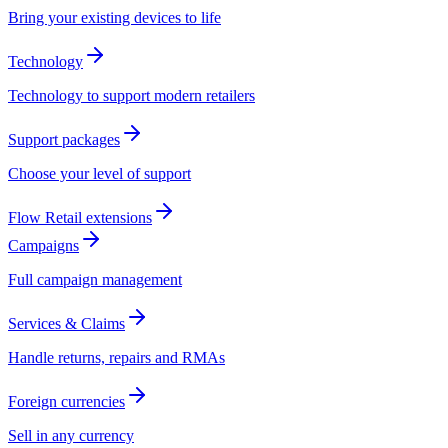
Bring your existing devices to life​​​​‌ ‍ ​‍​‍‌‍ ‌ ​‍‌‍‍‌‌‍‌ ‌‍‍‌‌‍ ‍​‍​‍​ ‍‍​‍​‍‌ ​ ‌‍​‌‌‍ ‍‌‍‍‌‌ ‌​‌ ‍‌​‍ ‍‌‍‍‌‌‍ ​‍​‍​‍ ​​‍​‍‌‍‍​‌ ​‍‌‍‌‌‌‍‌‍​‍​‍​ ‍‍​‍​‍‌‍‍​‌ ‌​‌ ‌​‌ ​​​ ‍‍​‍ ​‍ ‌‍ ​‌‍ ‌‍​ ‌‍​‌‌‍ ​‌‍‍​‌‍ ‌ ​ ‌ ‌​​ ‍‍​ ​ ​ ​​​ ​​​ ​​​‍ ‌ ​ ‌ ‌​‌ ‌‌‌‍‌​‌‍‍‌‌‍ ​‍ ‌‍‍‌‌‍ ‍‌ ‌​‌‍‌‌‌‍ ‍‌ ‌​​‍ ‌‍‌‌‌‍‌​‌‍‍‌‌ ‌​​‍ ‌‍ ‌‌‍ ‌‍‌​‌‍‌‌​ ‌‌ ​​‌ ​‍‌‍‌‌‌ ​ ‌‍‌‌‌‍ ‍‌ ‌​‌‍​‌‌ ‌​‌‍‍‌‌‍ ‌‍ ‍​ ‍ ‌‍‍‌‌‍‌​​ ‌​ ​‌​ ‍​​ ‍​‌‍‌‍‌‍​ ​ ‌ ​ ​ ‌‍​ ​‍ ‌​ ​ ‌‍​‌​ ​​‌‍‌‌​‍ ‌​ ‌​​ ​ ​ ​‌​ ​​​‍ ‌​ ‍​‌‍‌‍​ ‍‌​ ​ ​‍ ‌‌‍​‌‌‍‌‍‌‍​ ‌‍​‍​ ‌‍‌‍​ ​ ​‌​ ​ ​ ‍‌​ ‍‌​ ‌‍‌‍​‍​ ‍ ‌ ‌​‌ ‍‌‌ ​​‌‍‌‌​ ‌‌‍ ‍‌‍​‌‌ ‌‍‌‍‍‌‌‍‌ ‌‍​‌‌ ‌​‌‍‍‌‌‍ ‌‍ ‍​ ‍ ‌ ​​‌‍​‌‌ ‌​‌‍‍​​ ‌‌‍ ‍‌‍​‌‌ ‌‍‌‍‍‌‌‍‌ ‌‍​‌‌ ‌​‌‍‍‌‌‍ ‌‍ ‍‌​‍‌‌ ‌​‌‍‌‌‌‍ ‌‌ ​ ​‍‌‌​ ‌‌‌​​‍‌‌ ‌‍‍ ‌‍‌‌‌ ‍‌​‍‌‌​ ​ ‌​‌​​‍‌‌​ ​ ‌​‌​​‍‌‌​ ​‍​ ​‍​ ​‌‌‍​‍​ ​​​ ‌‍‌‍‌​​ ​​​ ‌ ​ ‌​​ ​‍​ ‌‌​ ​‌​ ​‌​‍‌‌​ ​‍​ ​‍​‍‌‌​ ‌‌‌​‌​​‍ ‍‌‍​ ‌‍‍​‌‍‍‌‌‍ ​‌‍‌​‌ ​‍‌‍‌‌‌‍ ‍​‍‌‌​ ‌‌‌​​‍‌‌ ‌‍‍ ‌‍‌‌‌ ‍‌​‍‌‌​ ​ ‌​‌​​‍‌‌​ ​ ‌​‌​​‍‌‌​ ​‍​ ​‍‌‍‌‍​ ​​​ ​‌​ ‌‍​ ‌​​ ​ ​ ‌‌‌‍‌‍​ ​​​ ​ ​ ‌‍​ ​ ​‍‌‌​ ​‍​ ​‍​‍‌‌​ ‌‌‌​‌​​‍ ‍‌‍​ ‌‍‍​‌‍‍‌‌‍ ​‌‍‌​‌ ​‍‌‍‌‌‌‍ ‍​‍‌‌​ ‌‌‌​​‍‌‌ ‌‍‍ ‌‍‌‌‌ ‍‌​‍‌‌​ ​ ‌​‌​​‍‌‌​ ​ ‌​‌​​‍‌‌​ ​‍​ ​‍‌‍‌‍‌‍‌‍​ ‍​​ ‌ ​ ‌‍​ ‌​‌‍‌‍​ ​​‌‍​ ‌‍‌​​ ‍‌‌‍​‌​‍‌‌​ ​‍​ ​‍​‍‌‌​ ‌‌‌​‌​​‍ ‍‌‍‌‌‌ ‍​‌‍​ ‌‍‌‌‌ ​‍‌ ​​‌ ‌​​ ‌‍​‍‌‍​‌‌ ​ ‌‍‌‌‌‌‌‌‌ ​‍‌‍ ​​ ‌‌‍‍​‌ ‌​‌ ‌​‌ ​​​‍‌‌​ ​ ‌​​‌​‍‌‌​ ​‍‌​‌‍​‍‌‌​ ​‍‌​‌‍‌‍ ​‌‍ ‌‍​ ‌‍​‌‌‍ ​‌‍‍​‌‍ ‌ ​ ‌ ‌​​‍‌‌​ ​ ‌​​‌​ ​ ​ ​​​ ​​​ ​​​‍‌‌​ ​‍‌​‌‍‌ ​ ‌ ‌​‌ ‌‌‌‍‌​‌‍‍‌‌‍ ​‍‌‍‌‍‍‌‌‍‌​​ ‌​ ​‌​ ‍​​ ‍​‌‍‌‍‌‍​ ​ ‌ ​ ​ ‌‍​ ​‍ ‌​ ​ ‌‍​‌​ ​​‌‍‌‌​‍ ‌​ ‌​​ ​ ​ ​‌​ ​​​‍ ‌​ ‍​‌‍‌‍​ ‍‌​ ​ ​‍ ‌‌‍​‌‌‍‌‍‌‍​ ‌‍​‍​ ‌‍‌‍​ ​ ​‌​ ​ ​ ‍‌​ ‍‌​ ‌‍‌‍​‍​‍‌‍‌ ‌​‌ ‍‌‌ ​​‌‍‌‌​ ‌‌‍ ‍‌‍​‌‌ ‌‍‌‍‍‌‌‍‌ ‌‍​‌‌ ‌​‌‍‍‌‌‍ ‌‍ ‍​‍‌‍‌ ​​‌‍​‌‌ ‌​‌‍‍​​ ‌‌‍ ‍‌‍​‌‌ ‌‍‌‍‍‌‌‍‌ ‌‍​‌‌ ‌​‌‍‍‌‌‍ ‌‍ ‍‌​‍‌‌ ‌​‌‍‌‌‌‍ ‌‌ ​ ​‍‌‌​ ‌‌‌​​‍‌‌ ‌‍‍ ‌‍‌‌‌ ‍‌​‍‌‌​ ​ ‌​‌​​‍‌‌​ ​ ‌​‌​​‍‌‌​ ​‍​ ​‍​ ​‌‌‍​‍​ ​​​ ‌‍‌‍‌​​ ​​​ ‌ ​ ‌​​ ​‍​ ‌‌​ ​‌​ ​‌​‍‌‌​ ​‍​ ​‍​‍‌‌​ ‌‌‌​‌​​‍ ‍‌‍​ ‌‍‍​‌‍‍‌‌‍ ​‌‍‌​‌ ​‍‌‍‌‌‌‍ ‍​‍‌‌​ ‌‌‌​​‍‌‌ ‌‍‍ ‌‍‌‌‌ ‍‌​‍‌‌​ ​ ‌​‌​​‍‌‌​ ​ ‌​‌​​‍‌‌​ ​‍​ ​‍‌‍‌‍​ ​​​ ​‌​ ‌‍​ ‌​​ ​ ​ ‌‌‌‍‌‍​ ​​​ ​ ​ ‌‍​ ​ ​‍‌‌​ ​‍​ ​‍​‍‌‌​ ‌‌‌​‌​​‍ ‍‌‍​ ‌‍‍​‌‍‍‌‌‍ ​‌‍‌​‌ ​‍‌‍‌‌‌‍ ‍​‍‌‌​ ‌‌‌​​‍‌‌ ‌‍‍ ‌‍‌‌‌ ‍‌​‍‌‌​ ​ ‌​‌​​‍‌‌​ ​ ‌​‌​​‍‌‌​ ​‍​ ​‍‌‍‌‍‌‍‌‍​ ‍​​ ‌ ​ ‌‍​ ‌​‌‍‌‍​ ​​‌‍​ ‌‍‌​​ ‍‌‌‍​‌​‍‌‌​ ​‍​ ​‍​‍‌‌​ ‌‌‌​‌​​‍ ‍‌‍‌‌‌ ‍​‌‍​ ‌‍‌‌‌ ​‍‌ ​​‌ ‌​​‍‌‍‌ ​​‌‍‌‌‌ ​‍‌ ​ ‌ ​​‌‍‌‌‌‍​ ‌ ‌​‌‍‍‌‌ ‌‍‌‍‌‌​ ‌‌ ​​‌ ‌‌‌‍​‍‌‍ ​‌‍‍‌‌ ​ ‌‍‍​‌‍‌‌‌‍‌​​‍​‍‌ ‌
Technology​​​​‌ ‍ ​‍​‍‌‍ ‌ ​‍‌‍‍‌‌‍‌ ‌‍‍‌‌‍ ‍​‍​‍​ ‍‍​‍​‍‌ ​ ‌‍​‌‌‍ ‍‌‍‍‌‌ ‌​‌ ‍‌​‍ ‍‌‍‍‌‌‍ ​‍​‍​‍ ​​‍​‍‌‍‍​‌ ​‍‌‍‌‌‌‍‌‍​‍​‍​ ‍‍​‍​‍‌‍‍​‌ ‌​‌ ‌​‌ ​​​ ‍‍​‍ ​‍ ‌‍ ​‌‍ ‌‍​ ‌‍​‌‌‍ ​‌‍‍​‌‍ ‌ ​ ‌ ‌​​ ‍‍​ ​ ​ ​​​ ​​​ ​​​‍ ‌ ​ ‌ ‌​‌ ‌‌‌‍‌​‌‍‍‌‌‍ ​‍ ‌‍‍‌‌‍ ‍‌ ‌​‌‍‌‌‌‍ ‍‌ ‌​​‍ ‌‍‌‌‌‍‌​‌‍‍‌‌ ‌​​‍ ‌‍ ‌‌‍ ‌‍‌​‌‍‌‌​ ‌‌ ​​‌ ​‍‌‍‌‌‌ ​ ‌‍‌‌‌‍ ‍‌ ‌​‌‍​‌‌ ‌​‌‍‍‌‌‍ ‌‍ ‍​ ‍ ‌‍‍‌‌‍‌​​ ‌​ ​‌​ ‍​​ ‍​‌‍‌‍‌‍​ ​ ‌ ​ ​ ‌‍​ ​‍ ‌​ ​ ‌‍​‌​ ​​‌‍‌‌​‍ ‌​ ‌​​ ​ ​ ​‌​ ​​​‍ ‌​ ‍​‌‍‌‍​ ‍‌​ ​ ​‍ ‌‌‍​‌‌‍‌‍‌‍​ ‌‍​‍​ ‌‍‌‍​ ​ ​‌​ ​ ​ ‍‌​ ‍‌​ ‌‍‌‍​‍​ ‍ ‌ ‌​‌ ‍‌‌ ​​‌‍‌‌​ ‌‌‍ ‍‌‍​‌‌ ‌‍‌‍‍‌‌‍‌ ‌‍​‌‌ ‌​‌‍‍‌‌‍ ‌‍ ‍​ ‍ ‌ ​​‌‍​‌‌ ‌​‌‍‍​​ ‌‌‍ ‍‌‍​‌‌ ‌‍‌‍‍‌‌‍‌ ‌‍​‌‌ ‌​‌‍‍‌‌‍ ‌‍ ‍‌​‍‌‌ ‌​‌‍‌‌‌‍ ‌‌ ​ ​‍‌‌​ ‌‌‌​​‍‌‌ ‌‍‍ ‌‍‌‌‌ ‍‌​‍‌‌​ ​ ‌​‌​​‍‌‌​ ​ ‌​‌​​‍‌‌​ ​‍​ ​‍​ ​‌‌‍​‍​ ​​​ ‌‍‌‍‌​​ ​​​ ‌ ​ ‌​​ ​‍​ ‌‌​ ​‌​ ​‌​‍‌‌​ ​‍​ ​‍​‍‌‌​ ‌‌‌​‌​​‍ ‍‌‍​ ‌‍‍​‌‍‍‌‌‍ ​‌‍‌​‌ ​‍‌‍‌‌‌‍ ‍​‍‌‌​ ‌‌‌​​‍‌‌ ‌‍‍ ‌‍‌‌‌ ‍‌​‍‌‌​ ​ ‌​‌​​‍‌‌​ ​ ‌​‌​​‍‌‌​ ​‍​ ​‍‌‍‌‍​ ​​​ ​‌​ ‌‍​ ‌​​ ​ ​ ‌‌‌‍‌‍​ ​​​ ​ ​ ‌‍​ ​ ​‍‌‌​ ​‍​ ​‍​‍‌‌​ ‌‌‌​‌​​‍ ‍‌‍​ ‌‍‍​‌‍‍‌‌‍ ​‌‍‌​‌ ​‍‌‍‌‌‌‍ ‍​‍‌‌​ ‌‌‌​​‍‌‌ ‌‍‍ ‌‍‌‌‌ ‍‌​‍‌‌​ ​ ‌​‌​​‍‌‌​ ​ ‌​‌​​‍‌‌​ ​‍​ ​‍​ ​​‌‍‌​​ ‌​​ ​ ‌‍‌​​ ​‍‌‍​‌​ ‌‌‌‍‌‌‌‍‌​​ ‌‌​ ​​​‍‌‌​ ​‍​ ​‍​‍‌‌​ ‌‌‌​‌​​‍ ‍‌ ‌​‌‍‍‌‌ ‌​‌‍ ​‌‍‌‌​ ‌‍​‍‌‍​‌‌ ​ ‌‍‌‌‌‌‌‌‌ ​‍‌‍ ​​ ‌‌‍‍​‌ ‌​‌ ‌​‌ ​​​‍‌‌​ ​ ‌​​‌​‍‌‌​ ​‍‌​‌‍​‍‌‌​ ​‍‌​‌‍‌‍ ​‌‍ ‌‍​ ‌‍​‌‌‍ ​‌‍‍​‌‍ ‌ ​ ‌ ‌​​‍‌‌​ ​ ‌​​‌​ ​ ​ ​​​ ​​​ ​​​‍‌‌​ ​‍‌​‌‍‌ ​ ‌ ‌​‌ ‌‌‌‍‌​‌‍‍‌‌‍ ​‍‌‍‌‍‍‌‌‍‌​​ ‌​ ​‌​ ‍​​ ‍​‌‍‌‍‌‍​ ​ ‌ ​ ​ ‌‍​ ​‍ ‌​ ​ ‌‍​‌​ ​​‌‍‌‌​‍ ‌​ ‌​​ ​ ​ ​‌​ ​​​‍ ‌​ ‍​‌‍‌‍​ ‍‌​ ​ ​‍ ‌‌‍​‌‌‍‌‍‌‍​ ‌‍​‍​ ‌‍‌‍​ ​ ​‌​ ​ ​ ‍‌​ ‍‌​ ‌‍‌‍​‍​‍‌‍‌ ‌​‌ ‍‌‌ ​​‌‍‌‌​ ‌‌‍ ‍‌‍​‌‌ ‌‍‌‍‍‌‌‍‌ ‌‍​‌‌ ‌​‌‍‍‌‌‍ ‌‍ ‍​‍‌‍‌ ​​‌‍​‌‌ ‌​‌‍‍​​ ‌‌‍ ‍‌‍​‌‌ ‌‍‌‍‍‌‌‍‌ ‌‍​‌‌ ‌​‌‍‍‌‌‍ ‌‍ ‍‌​‍‌‌ ‌​‌‍‌‌‌‍ ‌‌ ​ ​‍‌‌​ ‌‌‌​​‍‌‌ ‌‍‍ ‌‍‌‌‌ ‍‌​‍‌‌​ ​ ‌​‌​​‍‌‌​ ​ ‌​‌​​‍‌‌​ ​‍​ ​‍​ ​‌‌‍​‍​ ​​​ ‌‍‌‍‌​​ ​​​ ‌ ​ ‌​​ ​‍​ ‌‌​ ​‌​ ​‌​‍‌‌​ ​‍​ ​‍​‍‌‌​ ‌‌‌​‌​​‍ ‍‌‍​ ‌‍‍​‌‍‍‌‌‍ ​‌‍‌​‌ ​‍‌‍‌‌‌‍ ‍​‍‌‌​ ‌‌‌​​‍‌‌ ‌‍‍ ‌‍‌‌‌ ‍‌​‍‌‌​ ​ ‌​‌​​‍‌‌​ ​ ‌​‌​​‍‌‌​ ​‍​ ​‍‌‍‌‍​ ​​​ ​‌​ ‌‍​ ‌​​ ​ ​ ‌‌‌‍‌‍​ ​​​ ​ ​ ‌‍​ ​ ​‍‌‌​ ​‍​ ​‍​‍‌‌​ ‌‌‌​‌​​‍ ‍‌‍​ ‌‍‍​‌‍‍‌‌‍ ​‌‍‌​‌ ​‍‌‍‌‌‌‍ ‍​‍‌‌​ ‌‌‌​​‍‌‌ ‌‍‍ ‌‍‌‌‌ ‍‌​‍‌‌​ ​ ‌​‌​​‍‌‌​ ​ ‌​‌​​‍‌‌​ ​‍​ ​‍​ ​​‌‍‌​​ ‌​​ ​ ‌‍‌​​ ​‍‌‍​‌​ ‌‌‌‍‌‌‌‍‌​​ ‌‌​ ​​​‍‌‌​ ​‍​ ​‍​‍‌‌​ ‌‌‌​‌​​‍ ‍‌ ‌​‌‍‍‌‌ ‌​‌‍ ​‌‍‌‌​‍‌‍‌ ​​‌‍‌‌‌ ​‍‌ ​ ‌ ​​‌‍‌‌‌‍​ ‌ ‌​‌‍‍‌‌ ‌‍‌‍‌‌​ ‌‌ ​​‌ ‌‌‌‍​‍‌‍ ​‌‍‍‌‌ ​ ‌‍‍​‌‍‌‌‌‍‌​​‍​‍‌ ‌
Technology to support modern retailers​​​​‌ ‍ ​‍​‍‌‍ ‌ ​‍‌‍‍‌‌‍‌ ‌‍‍‌‌‍ ‍​‍​‍​ ‍‍​‍​‍‌ ​ ‌‍​‌‌‍ ‍‌‍‍‌‌ ‌​‌ ‍‌​‍ ‍‌‍‍‌‌‍ ​‍​‍​‍ ​​‍​‍‌‍‍​‌ ​‍‌‍‌‌‌‍‌‍​‍​‍​ ‍‍​‍​‍‌‍‍​‌ ‌​‌ ‌​‌ ​​​ ‍‍​‍ ​‍ ‌‍ ​‌‍ ‌‍​ ‌‍​‌‌‍ ​‌‍‍​‌‍ ‌ ​ ‌ ‌​​ ‍‍​ ​ ​ ​​​ ​​​ ​​​‍ ‌ ​ ‌ ‌​‌ ‌‌‌‍‌​‌‍‍‌‌‍ ​‍ ‌‍‍‌‌‍ ‍‌ ‌​‌‍‌‌‌‍ ‍‌ ‌​​‍ ‌‍‌‌‌‍‌​‌‍‍‌‌ ‌​​‍ ‌‍ ‌‌‍ ‌‍‌​‌‍‌‌​ ‌‌ ​​‌ ​‍‌‍‌‌‌ ​ ‌‍‌‌‌‍ ‍‌ ‌​‌‍​‌‌ ‌​‌‍‍‌‌‍ ‌‍ ‍​ ‍ ‌‍‍‌‌‍‌​​ ‌​ ​‌​ ‍​​ ‍​‌‍‌‍‌‍​ ​ ‌ ​ ​ ‌‍​ ​‍ ‌​ ​ ‌‍​‌​ ​​‌‍‌‌​‍ ‌​ ‌​​ ​ ​ ​‌​ ​​​‍ ‌​ ‍​‌‍‌‍​ ‍‌​ ​ ​‍ ‌‌‍​‌‌‍‌‍‌‍​ ‌‍​‍​ ‌‍‌‍​ ​ ​‌​ ​ ​ ‍‌​ ‍‌​ ‌‍‌‍​‍​ ‍ ‌ ‌​‌ ‍‌‌ ​​‌‍‌‌​ ‌‌‍ ‍‌‍​‌‌ ‌‍‌‍‍‌‌‍‌ ‌‍​‌‌ ‌​‌‍‍‌‌‍ ‌‍ ‍​ ‍ ‌ ​​‌‍​‌‌ ‌​‌‍‍​​ ‌‌‍ ‍‌‍​‌‌ ‌‍‌‍‍‌‌‍‌ ‌‍​‌‌ ‌​‌‍‍‌‌‍ ‌‍ ‍‌​‍‌‌ ‌​‌‍‌‌‌‍ ‌‌ ​ ​‍‌‌​ ‌‌‌​​‍‌‌ ‌‍‍ ‌‍‌‌‌ ‍‌​‍‌‌​ ​ ‌​‌​​‍‌‌​ ​ ‌​‌​​‍‌‌​ ​‍​ ​‍​ ​‌‌‍​‍​ ​​​ ‌‍‌‍‌​​ ​​​ ‌ ​ ‌​​ ​‍​ ‌‌​ ​‌​ ​‌​‍‌‌​ ​‍​ ​‍​‍‌‌​ ‌‌‌​‌​​‍ ‍‌‍​ ‌‍‍​‌‍‍‌‌‍ ​‌‍‌​‌ ​‍‌‍‌‌‌‍ ‍​‍‌‌​ ‌‌‌​​‍‌‌ ‌‍‍ ‌‍‌‌‌ ‍‌​‍‌‌​ ​ ‌​‌​​‍‌‌​ ​ ‌​‌​​‍‌‌​ ​‍​ ​‍‌‍‌‍​ ​​​ ​‌​ ‌‍​ ‌​​ ​ ​ ‌‌‌‍‌‍​ ​​​ ​ ​ ‌‍​ ​ ​‍‌‌​ ​‍​ ​‍​‍‌‌​ ‌‌‌​‌​​‍ ‍‌‍​ ‌‍‍​‌‍‍‌‌‍ ​‌‍‌​‌ ​‍‌‍‌‌‌‍ ‍​‍‌‌​ ‌‌‌​​‍‌‌ ‌‍‍ ‌‍‌‌‌ ‍‌​‍‌‌​ ​ ‌​‌​​‍‌‌​ ​ ‌​‌​​‍‌‌​ ​‍​ ​‍​ ​​‌‍‌​​ ‌​​ ​ ‌‍‌​​ ​‍‌‍​‌​ ‌‌‌‍‌‌‌‍‌​​ ‌‌​ ​​​‍‌‌​ ​‍​ ​‍​‍‌‌​ ‌‌‌​‌​​‍ ‍‌‍‌‌‌ ‍​‌‍​ ‌‍‌‌‌ ​‍‌ ​​‌ ‌​​ ‌‍​‍‌‍​‌‌ ​ ‌‍‌‌‌‌‌‌‌ ​‍‌‍ ​​ ‌‌‍‍​‌ ‌​‌ ‌​‌ ​​​‍‌‌​ ​ ‌​​‌​‍‌‌​ ​‍‌​‌‍​‍‌‌​ ​‍‌​‌‍‌‍ ​‌‍ ‌‍​ ‌‍​‌‌‍ ​‌‍‍​‌‍ ‌ ​ ‌ ‌​​‍‌‌​ ​ ‌​​‌​ ​ ​ ​​​ ​​​ ​​​‍‌‌​ ​‍‌​‌‍‌ ​ ‌ ‌​‌ ‌‌‌‍‌​‌‍‍‌‌‍ ​‍‌‍‌‍‍‌‌‍‌​​ ‌​ ​‌​ ‍​​ ‍​‌‍‌‍‌‍​ ​ ‌ ​ ​ ‌‍​ ​‍ ‌​ ​ ‌‍​‌​ ​​‌‍‌‌​‍ ‌​ ‌​​ ​ ​ ​‌​ ​​​‍ ‌​ ‍​‌‍‌‍​ ‍‌​ ​ ​‍ ‌‌‍​‌‌‍‌‍‌‍​ ‌‍​‍​ ‌‍‌‍​ ​ ​‌​ ​ ​ ‍‌​ ‍‌​ ‌‍‌‍​‍​‍‌‍‌ ‌​‌ ‍‌‌ ​​‌‍‌‌​ ‌‌‍ ‍‌‍​‌‌ ‌‍‌‍‍‌‌‍‌ ‌‍​‌‌ ‌​‌‍‍‌‌‍ ‌‍ ‍​‍‌‍‌ ​​‌‍​‌‌ ‌​‌‍‍​​ ‌‌‍ ‍‌‍​‌‌ ‌‍‌‍‍‌‌‍‌ ‌‍​‌‌ ‌​‌‍‍‌‌‍ ‌‍ ‍‌​‍‌‌ ‌​‌‍‌‌‌‍ ‌‌ ​ ​‍‌‌​ ‌‌‌​​‍‌‌ ‌‍‍ ‌‍‌‌‌ ‍‌​‍‌‌​ ​ ‌​‌​​‍‌‌​ ​ ‌​‌​​‍‌‌​ ​‍​ ​‍​ ​‌‌‍​‍​ ​​​ ‌‍‌‍‌​​ ​​​ ‌ ​ ‌​​ ​‍​ ‌‌​ ​‌​ ​‌​‍‌‌​ ​‍​ ​‍​‍‌‌​ ‌‌‌​‌​​‍ ‍‌‍​ ‌‍‍​‌‍‍‌‌‍ ​‌‍‌​‌ ​‍‌‍‌‌‌‍ ‍​‍‌‌​ ‌‌‌​​‍‌‌ ‌‍‍ ‌‍‌‌‌ ‍‌​‍‌‌​ ​ ‌​‌​​‍‌‌​ ​ ‌​‌​​‍‌‌​ ​‍​ ​‍‌‍‌‍​ ​​​ ​‌​ ‌‍​ ‌​​ ​ ​ ‌‌‌‍‌‍​ ​​​ ​ ​ ‌‍​ ​ ​‍‌‌​ ​‍​ ​‍​‍‌‌​ ‌‌‌​‌​​‍ ‍‌‍​ ‌‍‍​‌‍‍‌‌‍ ​‌‍‌​‌ ​‍‌‍‌‌‌‍ ‍​‍‌‌​ ‌‌‌​​‍‌‌ ‌‍‍ ‌‍‌‌‌ ‍‌​‍‌‌​ ​ ‌​‌​​‍‌‌​ ​ ‌​‌​​‍‌‌​ ​‍​ ​‍​ ​​‌‍‌​​ ‌​​ ​ ‌‍‌​​ ​‍‌‍​‌​ ‌‌‌‍‌‌‌‍‌​​ ‌‌​ ​​​‍‌‌​ ​‍​ ​‍​‍‌‌​ ‌‌‌​‌​​‍ ‍‌‍‌‌‌ ‍​‌‍​ ‌‍‌‌‌ ​‍‌ ​​‌ ‌​​‍‌‍‌ ​​‌‍‌‌‌ ​‍‌ ​ ‌ ​​‌‍‌‌‌‍​ ‌ ‌​‌‍‍‌‌ ‌‍‌‍‌‌​ ‌‌ ​​‌ ‌‌‌‍​‍‌‍ ​‌‍‍‌‌ ​ ‌‍‍​‌‍‌‌‌‍‌​​‍​‍‌ ‌
Support packages​​​​‌ ‍ ​‍​‍‌‍ ‌ ​‍‌‍‍‌‌‍‌ ‌‍‍‌‌‍ ‍​‍​‍​ ‍‍​‍​‍‌ ​ ‌‍​‌‌‍ ‍‌‍‍‌‌ ‌​‌ ‍‌​‍ ‍‌‍‍‌‌‍ ​‍​‍​‍ ​​‍​‍‌‍‍​‌ ​‍‌‍‌‌‌‍‌‍​‍​‍​ ‍‍​‍​‍‌‍‍​‌ ‌​‌ ‌​‌ ​​​ ‍‍​‍ ​‍ ‌‍ ​‌‍ ‌‍​ ‌‍​‌‌‍ ​‌‍‍​‌‍ ‌ ​ ‌ ‌​​ ‍‍​ ​ ​ ​​​ ​​​ ​​​‍ ‌ ​ ‌ ‌​‌ ‌‌‌‍‌​‌‍‍‌‌‍ ​‍ ‌‍‍‌‌‍ ‍‌ ‌​‌‍‌‌‌‍ ‍‌ ‌​​‍ ‌‍‌‌‌‍‌​‌‍‍‌‌ ‌​​‍ ‌‍ ‌‌‍ ‌‍‌​‌‍‌‌​ ‌‌ ​​‌ ​‍‌‍‌‌‌ ​ ‌‍‌‌‌‍ ‍‌ ‌​‌‍​‌‌ ‌​‌‍‍‌‌‍ ‌‍ ‍​ ‍ ‌‍‍‌‌‍‌​​ ‌​ ​‌​ ‍​​ ‍​‌‍‌‍‌‍​ ​ ‌ ​ ​ ‌‍​ ​‍ ‌​ ​ ‌‍​‌​ ​​‌‍‌‌​‍ ‌​ ‌​​ ​ ​ ​‌​ ​​​‍ ‌​ ‍​‌‍‌‍​ ‍‌​ ​ ​‍ ‌‌‍​‌‌‍‌‍‌‍​ ‌‍​‍​ ‌‍‌‍​ ​ ​‌​ ​ ​ ‍‌​ ‍‌​ ‌‍‌‍​‍​ ‍ ‌ ‌​‌ ‍‌‌ ​​‌‍‌‌​ ‌‌‍ ‍‌‍​‌‌ ‌‍‌‍‍‌‌‍‌ ‌‍​‌‌ ‌​‌‍‍‌‌‍ ‌‍ ‍​ ‍ ‌ ​​‌‍​‌‌ ‌​‌‍‍​​ ‌‌‍ ‍‌‍​‌‌ ‌‍‌‍‍‌‌‍‌ ‌‍​‌‌ ‌​‌‍‍‌‌‍ ‌‍ ‍‌​‍‌‌ ‌​‌‍‌‌‌‍ ‌‌ ​ ​‍‌‌​ ‌‌‌​​‍‌‌ ‌‍‍ ‌‍‌‌‌ ‍‌​‍‌‌​ ​ ‌​‌​​‍‌‌​ ​ ‌​‌​​‍‌‌​ ​‍​ ​‍​ ​‌‌‍​‍​ ​​​ ‌‍‌‍‌​​ ​​​ ‌ ​ ‌​​ ​‍​ ‌‌​ ​‌​ ​‌​‍‌‌​ ​‍​ ​‍​‍‌‌​ ‌‌‌​‌​​‍ ‍‌‍​ ‌‍‍​‌‍‍‌‌‍ ​‌‍‌​‌ ​‍‌‍‌‌‌‍ ‍​‍‌‌​ ‌‌‌​​‍‌‌ ‌‍‍ ‌‍‌‌‌ ‍‌​‍‌‌​ ​ ‌​‌​​‍‌‌​ ​ ‌​‌​​‍‌‌​ ​‍​ ​‍‌‍‌‍​ ​​​ ​‌​ ‌‍​ ‌​​ ​ ​ ‌‌‌‍‌‍​ ​​​ ​ ​ ‌‍​ ​ ​‍‌‌​ ​‍​ ​‍​‍‌‌​ ‌‌‌​‌​​‍ ‍‌‍​ ‌‍‍​‌‍‍‌‌‍ ​‌‍‌​‌ ​‍‌‍‌‌‌‍ ‍​‍‌‌​ ‌‌‌​​‍‌‌ ‌‍‍ ‌‍‌‌‌ ‍‌​‍‌‌​ ​ ‌​‌​​‍‌‌​ ​ ‌​‌​​‍‌‌​ ​‍​ ​‍​ ​ ​ ‌​​ ​ ​ ‌‍​ ‌‌‌‍​‌‌‍​ ​ ‌ ‌‍‌‌​ ‌‌‌‍‌​​ ‌‍​‍‌‌​ ​‍​ ​‍​‍‌‌​ ‌‌‌​‌​​‍ ‍‌ ‌​‌‍‍‌‌ ‌​‌‍ ​‌‍‌‌​ ‌‍​‍‌‍​‌‌ ​ ‌‍‌‌‌‌‌‌‌ ​‍‌‍ ​​ ‌‌‍‍​‌ ‌​‌ ‌​‌ ​​​‍‌‌​ ​ ‌​​‌​‍‌‌​ ​‍‌​‌‍​‍‌‌​ ​‍‌​‌‍‌‍ ​‌‍ ‌‍​ ‌‍​‌‌‍ ​‌‍‍​‌‍ ‌ ​ ‌ ‌​​‍‌‌​ ​ ‌​​‌​ ​ ​ ​​​ ​​​ ​​​‍‌‌​ ​‍‌​‌‍‌ ​ ‌ ‌​‌ ‌‌‌‍‌​‌‍‍‌‌‍ ​‍‌‍‌‍‍‌‌‍‌​​ ‌​ ​‌​ ‍​​ ‍​‌‍‌‍‌‍​ ​ ‌ ​ ​ ‌‍​ ​‍ ‌​ ​ ‌‍​‌​ ​​‌‍‌‌​‍ ‌​ ‌​​ ​ ​ ​‌​ ​​​‍ ‌​ ‍​‌‍‌‍​ ‍‌​ ​ ​‍ ‌‌‍​‌‌‍‌‍‌‍​ ‌‍​‍​ ‌‍‌‍​ ​ ​‌​ ​ ​ ‍‌​ ‍‌​ ‌‍‌‍​‍​‍‌‍‌ ‌​‌ ‍‌‌ ​​‌‍‌‌​ ‌‌‍ ‍‌‍​‌‌ ‌‍‌‍‍‌‌‍‌ ‌‍​‌‌ ‌​‌‍‍‌‌‍ ‌‍ ‍​‍‌‍‌ ​​‌‍​‌‌ ‌​‌‍‍​​ ‌‌‍ ‍‌‍​‌‌ ‌‍‌‍‍‌‌‍‌ ‌‍​‌‌ ‌​‌‍‍‌‌‍ ‌‍ ‍‌​‍‌‌ ‌​‌‍‌‌‌‍ ‌‌ ​ ​‍‌‌​ ‌‌‌​​‍‌‌ ‌‍‍ ‌‍‌‌‌ ‍‌​‍‌‌​ ​ ‌​‌​​‍‌‌​ ​ ‌​‌​​‍‌‌​ ​‍​ ​‍​ ​‌‌‍​‍​ ​​​ ‌‍‌‍‌​​ ​​​ ‌ ​ ‌​​ ​‍​ ‌‌​ ​‌​ ​‌​‍‌‌​ ​‍​ ​‍​‍‌‌​ ‌‌‌​‌​​‍ ‍‌‍​ ‌‍‍​‌‍‍‌‌‍ ​‌‍‌​‌ ​‍‌‍‌‌‌‍ ‍​‍‌‌​ ‌‌‌​​‍‌‌ ‌‍‍ ‌‍‌‌‌ ‍‌​‍‌‌​ ​ ‌​‌​​‍‌‌​ ​ ‌​‌​​‍‌‌​ ​‍​ ​‍‌‍‌‍​ ​​​ ​‌​ ‌‍​ ‌​​ ​ ​ ‌‌‌‍‌‍​ ​​​ ​ ​ ‌‍​ ​ ​‍‌‌​ ​‍​ ​‍​‍‌‌​ ‌‌‌​‌​​‍ ‍‌‍​ ‌‍‍​‌‍‍‌‌‍ ​‌‍‌​‌ ​‍‌‍‌‌‌‍ ‍​‍‌‌​ ‌‌‌​​‍‌‌ ‌‍‍ ‌‍‌‌‌ ‍‌​‍‌‌​ ​ ‌​‌​​‍‌‌​ ​ ‌​‌​​‍‌‌​ ​‍​ ​‍​ ​ ​ ‌​​ ​ ​ ‌‍​ ‌‌‌‍​‌‌‍​ ​ ‌ ‌‍‌‌​ ‌‌‌‍‌​​ ‌‍​‍‌‌​ ​‍​ ​‍​‍‌‌​ ‌‌‌​‌​​‍ ‍‌ ‌​‌‍‍‌‌ ‌​‌‍ ​‌‍‌‌​‍‌‍‌ ​​‌‍‌‌‌ ​‍‌ ​ ‌ ​​‌‍‌‌‌‍​ ‌ ‌​‌‍‍‌‌ ‌‍‌‍‌‌​ ‌‌ ​​‌ ‌‌‌‍​‍‌‍ ​‌‍‍‌‌ ​ ‌‍‍​‌‍‌‌‌‍‌​​‍​‍‌ ‌
Choose your level of support​​​​‌ ‍ ​‍​‍‌‍ ‌ ​‍‌‍‍‌‌‍‌ ‌‍‍‌‌‍ ‍​‍​‍​ ‍‍​‍​‍‌ ​ ‌‍​‌‌‍ ‍‌‍‍‌‌ ‌​‌ ‍‌​‍ ‍‌‍‍‌‌‍ ​‍​‍​‍ ​​‍​‍‌‍‍​‌ ​‍‌‍‌‌‌‍‌‍​‍​‍​ ‍‍​‍​‍‌‍‍​‌ ‌​‌ ‌​‌ ​​​ ‍‍​‍ ​‍ ‌‍ ​‌‍ ‌‍​ ‌‍​‌‌‍ ​‌‍‍​‌‍ ‌ ​ ‌ ‌​​ ‍‍​ ​ ​ ​​​ ​​​ ​​​‍ ‌ ​ ‌ ‌​‌ ‌‌‌‍‌​‌‍‍‌‌‍ ​‍ ‌‍‍‌‌‍ ‍‌ ‌​‌‍‌‌‌‍ ‍‌ ‌​​‍ ‌‍‌‌‌‍‌​‌‍‍‌‌ ‌​​‍ ‌‍ ‌‌‍ ‌‍‌​‌‍‌‌​ ‌‌ ​​‌ ​‍‌‍‌‌‌ ​ ‌‍‌‌‌‍ ‍‌ ‌​‌‍​‌‌ ‌​‌‍‍‌‌‍ ‌‍ ‍​ ‍ ‌‍‍‌‌‍‌​​ ‌​ ​‌​ ‍​​ ‍​‌‍‌‍‌‍​ ​ ‌ ​ ​ ‌‍​ ​‍ ‌​ ​ ‌‍​‌​ ​​‌‍‌‌​‍ ‌​ ‌​​ ​ ​ ​‌​ ​​​‍ ‌​ ‍​‌‍‌‍​ ‍‌​ ​ ​‍ ‌‌‍​‌‌‍‌‍‌‍​ ‌‍​‍​ ‌‍‌‍​ ​ ​‌​ ​ ​ ‍‌​ ‍‌​ ‌‍‌‍​‍​ ‍ ‌ ‌​‌ ‍‌‌ ​​‌‍‌‌​ ‌‌‍ ‍‌‍​‌‌ ‌‍‌‍‍‌‌‍‌ ‌‍​‌‌ ‌​‌‍‍‌‌‍ ‌‍ ‍​ ‍ ‌ ​​‌‍​‌‌ ‌​‌‍‍​​ ‌‌‍ ‍‌‍​‌‌ ‌‍‌‍‍‌‌‍‌ ‌‍​‌‌ ‌​‌‍‍‌‌‍ ‌‍ ‍‌​‍‌‌ ‌​‌‍‌‌‌‍ ‌‌ ​ ​‍‌‌​ ‌‌‌​​‍‌‌ ‌‍‍ ‌‍‌‌‌ ‍‌​‍‌‌​ ​ ‌​‌​​‍‌‌​ ​ ‌​‌​​‍‌‌​ ​‍​ ​‍​ ​‌‌‍​‍​ ​​​ ‌‍‌‍‌​​ ​​​ ‌ ​ ‌​​ ​‍​ ‌‌​ ​‌​ ​‌​‍‌‌​ ​‍​ ​‍​‍‌‌​ ‌‌‌​‌​​‍ ‍‌‍​ ‌‍‍​‌‍‍‌‌‍ ​‌‍‌​‌ ​‍‌‍‌‌‌‍ ‍​‍‌‌​ ‌‌‌​​‍‌‌ ‌‍‍ ‌‍‌‌‌ ‍‌​‍‌‌​ ​ ‌​‌​​‍‌‌​ ​ ‌​‌​​‍‌‌​ ​‍​ ​‍‌‍‌‍​ ​​​ ​‌​ ‌‍​ ‌​​ ​ ​ ‌‌‌‍‌‍​ ​​​ ​ ​ ‌‍​ ​ ​‍‌‌​ ​‍​ ​‍​‍‌‌​ ‌‌‌​‌​​‍ ‍‌‍​ ‌‍‍​‌‍‍‌‌‍ ​‌‍‌​‌ ​‍‌‍‌‌‌‍ ‍​‍‌‌​ ‌‌‌​​‍‌‌ ‌‍‍ ‌‍‌‌‌ ‍‌​‍‌‌​ ​ ‌​‌​​‍‌‌​ ​ ‌​‌​​‍‌‌​ ​‍​ ​‍​ ​ ​ ‌​​ ​ ​ ‌‍​ ‌‌‌‍​‌‌‍​ ​ ‌ ‌‍‌‌​ ‌‌‌‍‌​​ ‌‍​‍‌‌​ ​‍​ ​‍​‍‌‌​ ‌‌‌​‌​​‍ ‍‌‍‌‌‌ ‍​‌‍​ ‌‍‌‌‌ ​‍‌ ​​‌ ‌​​ ‌‍​‍‌‍​‌‌ ​ ‌‍‌‌‌‌‌‌‌ ​‍‌‍ ​​ ‌‌‍‍​‌ ‌​‌ ‌​‌ ​​​‍‌‌​ ​ ‌​​‌​‍‌‌​ ​‍‌​‌‍​‍‌‌​ ​‍‌​‌‍‌‍ ​‌‍ ‌‍​ ‌‍​‌‌‍ ​‌‍‍​‌‍ ‌ ​ ‌ ‌​​‍‌‌​ ​ ‌​​‌​ ​ ​ ​​​ ​​​ ​​​‍‌‌​ ​‍‌​‌‍‌ ​ ‌ ‌​‌ ‌‌‌‍‌​‌‍‍‌‌‍ ​‍‌‍‌‍‍‌‌‍‌​​ ‌​ ​‌​ ‍​​ ‍​‌‍‌‍‌‍​ ​ ‌ ​ ​ ‌‍​ ​‍ ‌​ ​ ‌‍​‌​ ​​‌‍‌‌​‍ ‌​ ‌​​ ​ ​ ​‌​ ​​​‍ ‌​ ‍​‌‍‌‍​ ‍‌​ ​ ​‍ ‌‌‍​‌‌‍‌‍‌‍​ ‌‍​‍​ ‌‍‌‍​ ​ ​‌​ ​ ​ ‍‌​ ‍‌​ ‌‍‌‍​‍​‍‌‍‌ ‌​‌ ‍‌‌ ​​‌‍‌‌​ ‌‌‍ ‍‌‍​‌‌ ‌‍‌‍‍‌‌‍‌ ‌‍​‌‌ ‌​‌‍‍‌‌‍ ‌‍ ‍​‍‌‍‌ ​​‌‍​‌‌ ‌​‌‍‍​​ ‌‌‍ ‍‌‍​‌‌ ‌‍‌‍‍‌‌‍‌ ‌‍​‌‌ ‌​‌‍‍‌‌‍ ‌‍ ‍‌​‍‌‌ ‌​‌‍‌‌‌‍ ‌‌ ​ ​‍‌‌​ ‌‌‌​​‍‌‌ ‌‍‍ ‌‍‌‌‌ ‍‌​‍‌‌​ ​ ‌​‌​​‍‌‌​ ​ ‌​‌​​‍‌‌​ ​‍​ ​‍​ ​‌‌‍​‍​ ​​​ ‌‍‌‍‌​​ ​​​ ‌ ​ ‌​​ ​‍​ ‌‌​ ​‌​ ​‌​‍‌‌​ ​‍​ ​‍​‍‌‌​ ‌‌‌​‌​​‍ ‍‌‍​ ‌‍‍​‌‍‍‌‌‍ ​‌‍‌​‌ ​‍‌‍‌‌‌‍ ‍​‍‌‌​ ‌‌‌​​‍‌‌ ‌‍‍ ‌‍‌‌‌ ‍‌​‍‌‌​ ​ ‌​‌​​‍‌‌​ ​ ‌​‌​​‍‌‌​ ​‍​ ​‍‌‍‌‍​ ​​​ ​‌​ ‌‍​ ‌​​ ​ ​ ‌‌‌‍‌‍​ ​​​ ​ ​ ‌‍​ ​ ​‍‌‌​ ​‍​ ​‍​‍‌‌​ ‌‌‌​‌​​‍ ‍‌‍​ ‌‍‍​‌‍‍‌‌‍ ​‌‍‌​‌ ​‍‌‍‌‌‌‍ ‍​‍‌‌​ ‌‌‌​​‍‌‌ ‌‍‍ ‌‍‌‌‌ ‍‌​‍‌‌​ ​ ‌​‌​​‍‌‌​ ​ ‌​‌​​‍‌‌​ ​‍​ ​‍​ ​ ​ ‌​​ ​ ​ ‌‍​ ‌‌‌‍​‌‌‍​ ​ ‌ ‌‍‌‌​ ‌‌‌‍‌​​ ‌‍​‍‌‌​ ​‍​ ​‍​‍‌‌​ ‌‌‌​‌​​‍ ‍‌‍‌‌‌ ‍​‌‍​ ‌‍‌‌‌ ​‍‌ ​​‌ ‌​​‍‌‍‌ ​​‌‍‌‌‌ ​‍‌ ​ ‌ ​​‌‍‌‌‌‍​ ‌ ‌​‌‍‍‌‌ ‌‍‌‍‌‌​ ‌‌ ​​‌ ‌‌‌‍​‍‌‍ ​‌‍‍‌‌ ​ ‌‍‍​‌‍‌‌‌‍‌​​‍​‍‌ ‌
Flow Retail extensions​​​​‌ ‍ ​‍​‍‌‍ ‌ ​‍‌‍‍‌‌‍‌ ‌‍‍‌‌‍ ‍​‍​‍​ ‍‍​‍​‍‌ ​ ‌‍​‌‌‍ ‍‌‍‍‌‌ ‌​‌ ‍‌​‍ ‍‌‍‍‌‌‍ ​‍​‍​‍ ​​‍​‍‌‍‍​‌ ​‍‌‍‌‌‌‍‌‍​‍​‍​ ‍‍​‍​‍‌‍‍​‌ ‌​‌ ‌​‌ ​​​ ‍‍​‍ ​‍ ‌‍ ​‌‍ ‌‍​ ‌‍​‌‌‍ ​‌‍‍​‌‍ ‌ ​ ‌ ‌​​ ‍‍​ ​ ​ ​​​ ​​​ ​​​‍ ‌ ​ ‌ ‌​‌ ‌‌‌‍‌​‌‍‍‌‌‍ ​‍ ‌‍‍‌‌‍ ‍‌ ‌​‌‍‌‌‌‍ ‍‌ ‌​​‍ ‌‍‌‌‌‍‌​‌‍‍‌‌ ‌​​‍ ‌‍ ‌‌‍ ‌‍‌​‌‍‌‌​ ‌‌ ​​‌ ​‍‌‍‌‌‌ ​ ‌‍‌‌‌‍ ‍‌ ‌​‌‍​‌‌ ‌​‌‍‍‌‌‍ ‌‍ ‍​ ‍ ‌‍‍‌‌‍‌​​ ‌​ ​‌​ ‍​​ ‍​‌‍‌‍‌‍​ ​ ‌ ​ ​ ‌‍​ ​‍ ‌​ ​ ‌‍​‌​ ​​‌‍‌‌​‍ ‌​ ‌​​ ​ ​ ​‌​ ​​​‍ ‌​ ‍​‌‍‌‍​ ‍‌​ ​ ​‍ ‌‌‍​‌‌‍‌‍‌‍​ ‌‍​‍​ ‌‍‌‍​ ​ ​‌​ ​ ​ ‍‌​ ‍‌​ ‌‍‌‍​‍​ ‍ ‌ ‌​‌ ‍‌‌ ​​‌‍‌‌​ ‌‌‍ ‍‌‍​‌‌ ‌‍‌‍‍‌‌‍‌ ‌‍​‌‌ ‌​‌‍‍‌‌‍ ‌‍ ‍​ ‍ ‌ ​​‌‍​‌‌ ‌​‌‍‍​​ ‌‌‍ ‍‌‍​‌‌ ‌‍‌‍‍‌‌‍‌ ‌‍​‌‌ ‌​‌‍‍‌‌‍ ‌‍ ‍‌​‍‌‌ ‌​‌‍‌‌‌‍ ‌‌ ​ ​‍‌‌​ ‌‌‌​​‍‌‌ ‌‍‍ ‌‍‌‌‌ ‍‌​‍‌‌​ ​ ‌​‌​​‍‌‌​ ​ ‌​‌​​‍‌‌​ ​‍​ ​‍​ ​‌‌‍​‍​ ​​​ ‌‍‌‍‌​​ ​​​ ‌ ​ ‌​​ ​‍​ ‌‌​ ​‌​ ​‌​‍‌‌​ ​‍​ ​‍​‍‌‌​ ‌‌‌​‌​​‍ ‍‌‍​ ‌‍‍​‌‍‍‌‌‍ ​‌‍‌​‌ ​‍‌‍‌‌‌‍ ‍​‍‌‌​ ‌‌‌​​‍‌‌ ‌‍‍ ‌‍‌‌‌ ‍‌​‍‌‌​ ​ ‌​‌​​‍‌‌​ ​ ‌​‌​​‍‌‌​ ​‍​ ​‍‌‍​‍​ ‌​​ ‍​​ ‍​‌‍​‍‌‍‌‍​ ​​‌‍‌‌​ ‌‌‌‍​‌‌‍‌‍​ ​‌​‍‌‌​ ​‍​ ​‍​‍‌‌​ ‌‌‌​‌​​‍ ‍‌ ‌​‌‍‍‌‌ ‌​‌‍ ​‌‍‌‌​ ‌‍​‍‌‍​‌‌ ​ ‌‍‌‌‌‌‌‌‌ ​‍‌‍ ​​ ‌‌‍‍​‌ ‌​‌ ‌​‌ ​​​‍‌‌​ ​ ‌​​‌​‍‌‌​ ​‍‌​‌‍​‍‌‌​ ​‍‌​‌‍‌‍ ​‌‍ ‌‍​ ‌‍​‌‌‍ ​‌‍‍​‌‍ ‌ ​ ‌ ‌​​‍‌‌​ ​ ‌​​‌​ ​ ​ ​​​ ​​​ ​​​‍‌‌​ ​‍‌​‌‍‌ ​ ‌ ‌​‌ ‌‌‌‍‌​‌‍‍‌‌‍ ​‍‌‍‌‍‍‌‌‍‌​​ ‌​ ​‌​ ‍​​ ‍​‌‍‌‍‌‍​ ​ ‌ ​ ​ ‌‍​ ​‍ ‌​ ​ ‌‍​‌​ ​​‌‍‌‌​‍ ‌​ ‌​​ ​ ​ ​‌​ ​​​‍ ‌​ ‍​‌‍‌‍​ ‍‌​ ​ ​‍ ‌‌‍​‌‌‍‌‍‌‍​ ‌‍​‍​ ‌‍‌‍​ ​ ​‌​ ​ ​ ‍‌​ ‍‌​ ‌‍‌‍​‍​‍‌‍‌ ‌​‌ ‍‌‌ ​​‌‍‌‌​ ‌‌‍ ‍‌‍​‌‌ ‌‍‌‍‍‌‌‍‌ ‌‍​‌‌ ‌​‌‍‍‌‌‍ ‌‍ ‍​‍‌‍‌ ​​‌‍​‌‌ ‌​‌‍‍​​ ‌‌‍ ‍‌‍​‌‌ ‌‍‌‍‍‌‌‍‌ ‌‍​‌‌ ‌​‌‍‍‌‌‍ ‌‍ ‍‌​‍‌‌ ‌​‌‍‌‌‌‍ ‌‌ ​ ​‍‌‌​ ‌‌‌​​‍‌‌ ‌‍‍ ‌‍‌‌‌ ‍‌​‍‌‌​ ​ ‌​‌​​‍‌‌​ ​ ‌​‌​​‍‌‌​ ​‍​ ​‍​ ​‌‌‍​‍​ ​​​ ‌‍‌‍‌​​ ​​​ ‌ ​ ‌​​ ​‍​ ‌‌​ ​‌​ ​‌​‍‌‌​ ​‍​ ​‍​‍‌‌​ ‌‌‌​‌​​‍ ‍‌‍​ ‌‍‍​‌‍‍‌‌‍ ​‌‍‌​‌ ​‍‌‍‌‌‌‍ ‍​‍‌‌​ ‌‌‌​​‍‌‌ ‌‍‍ ‌‍‌‌‌ ‍‌​‍‌‌​ ​ ‌​‌​​‍‌‌​ ​ ‌​‌​​‍‌‌​ ​‍​ ​‍‌‍​‍​ ‌​​ ‍​​ ‍​‌‍​‍‌‍‌‍​ ​​‌‍‌‌​ ‌‌‌‍​‌‌‍‌‍​ ​‌​‍‌‌​ ​‍​ ​‍​‍‌‌​ ‌‌‌​‌​​‍ ‍‌ ‌​‌‍‍‌‌ ‌​‌‍ ​‌‍‌‌​‍‌‍‌ ​​‌‍‌‌‌ ​‍‌ ​ ‌ ​​‌‍‌‌‌‍​ ‌ ‌​‌‍‍‌‌ ‌‍‌‍‌‌​ ‌‌ ​​‌ ‌‌‌‍​‍‌‍ ​‌‍‍‌‌ ​ ‌‍‍​‌‍‌‌‌‍‌​​‍​‍‌ ‌
Campaigns​​​​‌ ‍ ​‍​‍‌‍ ‌ ​‍‌‍‍‌‌‍‌ ‌‍‍‌‌‍ ‍​‍​‍​ ‍‍​‍​‍‌ ​ ‌‍​‌‌‍ ‍‌‍‍‌‌ ‌​‌ ‍‌​‍ ‍‌‍‍‌‌‍ ​‍​‍​‍ ​​‍​‍‌‍‍​‌ ​‍‌‍‌‌‌‍‌‍​‍​‍​ ‍‍​‍​‍‌‍‍​‌ ‌​‌ ‌​‌ ​​​ ‍‍​‍ ​‍ ‌‍ ​‌‍ ‌‍​ ‌‍​‌‌‍ ​‌‍‍​‌‍ ‌ ​ ‌ ‌​​ ‍‍​ ​ ​ ​​​ ​​​ ​​​‍ ‌ ​ ‌ ‌​‌ ‌‌‌‍‌​‌‍‍‌‌‍ ​‍ ‌‍‍‌‌‍ ‍‌ ‌​‌‍‌‌‌‍ ‍‌ ‌​​‍ ‌‍‌‌‌‍‌​‌‍‍‌‌ ‌​​‍ ‌‍ ‌‌‍ ‌‍‌​‌‍‌‌​ ‌‌ ​​‌ ​‍‌‍‌‌‌ ​ ‌‍‌‌‌‍ ‍‌ ‌​‌‍​‌‌ ‌​‌‍‍‌‌‍ ‌‍ ‍​ ‍ ‌‍‍‌‌‍‌​​ ‌​ ​‌​ ‍​​ ‍​‌‍‌‍‌‍​ ​ ‌ ​ ​ ‌‍​ ​‍ ‌​ ​ ‌‍​‌​ ​​‌‍‌‌​‍ ‌​ ‌​​ ​ ​ ​‌​ ​​​‍ ‌​ ‍​‌‍‌‍​ ‍‌​ ​ ​‍ ‌‌‍​‌‌‍‌‍‌‍​ ‌‍​‍​ ‌‍‌‍​ ​ ​‌​ ​ ​ ‍‌​ ‍‌​ ‌‍‌‍​‍​ ‍ ‌ ‌​‌ ‍‌‌ ​​‌‍‌‌​ ‌‌‍ ‍‌‍​‌‌ ‌‍‌‍‍‌‌‍‌ ‌‍​‌‌ ‌​‌‍‍‌‌‍ ‌‍ ‍​ ‍ ‌ ​​‌‍​‌‌ ‌​‌‍‍​​ ‌‌‍ ‍‌‍​‌‌ ‌‍‌‍‍‌‌‍‌ ‌‍​‌‌ ‌​‌‍‍‌‌‍ ‌‍ ‍‌​‍‌‌ ‌​‌‍‌‌‌‍ ‌‌ ​ ​‍‌‌​ ‌‌‌​​‍‌‌ ‌‍‍ ‌‍‌‌‌ ‍‌​‍‌‌​ ​ ‌​‌​​‍‌‌​ ​ ‌​‌​​‍‌‌​ ​‍​ ​‍​ ​‌‌‍​‍​ ​​​ ‌‍‌‍‌​​ ​​​ ‌ ​ ‌​​ ​‍​ ‌‌​ ​‌​ ​‌​‍‌‌​ ​‍​ ​‍​‍‌‌​ ‌‌‌​‌​​‍ ‍‌‍​ ‌‍‍​‌‍‍‌‌‍ ​‌‍‌​‌ ​‍‌‍‌‌‌‍ ‍​‍‌‌​ ‌‌‌​​‍‌‌ ‌‍‍ ‌‍‌‌‌ ‍‌​‍‌‌​ ​ ‌​‌​​‍‌‌​ ​ ‌​‌​​‍‌‌​ ​‍​ ​‍‌‍​‍​ ‌​​ ‍​​ ‍​‌‍​‍‌‍‌‍​ ​​‌‍‌‌​ ‌‌‌‍​‌‌‍‌‍​ ​‌​‍‌‌​ ​‍​ ​‍​‍‌‌​ ‌‌‌​‌​​‍ ‍‌‍​ ‌‍‍​‌‍‍‌‌‍ ​‌‍‌​‌ ​‍‌‍‌‌‌‍ ‍​‍‌‌​ ‌‌‌​​‍‌‌ ‌‍‍ ‌‍‌‌‌ ‍‌​‍‌‌​ ​ ‌​‌​​‍‌‌​ ​ ‌​‌​​‍‌‌​ ​‍​ ​‍​ ​ ​ ​‌‌‍​‍‌‍‌​​ ‌‌​ ‌‌‌‍‌​‌‍​ ​ ‍‌​ ​‍​ ‍​​ ​ ​‍‌‌​ ​‍​ ​‍​‍‌‌​ ‌‌‌​‌​​‍ ‍‌ ‌​‌‍‍‌‌ ‌​‌‍ ​‌‍‌‌​ ‌‍​‍‌‍​‌‌ ​ ‌‍‌‌‌‌‌‌‌ ​‍‌‍ ​​ ‌‌‍‍​‌ ‌​‌ ‌​‌ ​​​‍‌‌​ ​ ‌​​‌​‍‌‌​ ​‍‌​‌‍​‍‌‌​ ​‍‌​‌‍‌‍ ​‌‍ ‌‍​ ‌‍​‌‌‍ ​‌‍‍​‌‍ ‌ ​ ‌ ‌​​‍‌‌​ ​ ‌​​‌​ ​ ​ ​​​ ​​​ ​​​‍‌‌​ ​‍‌​‌‍‌ ​ ‌ ‌​‌ ‌‌‌‍‌​‌‍‍‌‌‍ ​‍‌‍‌‍‍‌‌‍‌​​ ‌​ ​‌​ ‍​​ ‍​‌‍‌‍‌‍​ ​ ‌ ​ ​ ‌‍​ ​‍ ‌​ ​ ‌‍​‌​ ​​‌‍‌‌​‍ ‌​ ‌​​ ​ ​ ​‌​ ​​​‍ ‌​ ‍​‌‍‌‍​ ‍‌​ ​ ​‍ ‌‌‍​‌‌‍‌‍‌‍​ ‌‍​‍​ ‌‍‌‍​ ​ ​‌​ ​ ​ ‍‌​ ‍‌​ ‌‍‌‍​‍​‍‌‍‌ ‌​‌ ‍‌‌ ​​‌‍‌‌​ ‌‌‍ ‍‌‍​‌‌ ‌‍‌‍‍‌‌‍‌ ‌‍​‌‌ ‌​‌‍‍‌‌‍ ‌‍ ‍​‍‌‍‌ ​​‌‍​‌‌ ‌​‌‍‍​​ ‌‌‍ ‍‌‍​‌‌ ‌‍‌‍‍‌‌‍‌ ‌‍​‌‌ ‌​‌‍‍‌‌‍ ‌‍ ‍‌​‍‌‌ ‌​‌‍‌‌‌‍ ‌‌ ​ ​‍‌‌​ ‌‌‌​​‍‌‌ ‌‍‍ ‌‍‌‌‌ ‍‌​‍‌‌​ ​ ‌​‌​​‍‌‌​ ​ ‌​‌​​‍‌‌​ ​‍​ ​‍​ ​‌‌‍​‍​ ​​​ ‌‍‌‍‌​​ ​​​ ‌ ​ ‌​​ ​‍​ ‌‌​ ​‌​ ​‌​‍‌‌​ ​‍​ ​‍​‍‌‌​ ‌‌‌​‌​​‍ ‍‌‍​ ‌‍‍​‌‍‍‌‌‍ ​‌‍‌​‌ ​‍‌‍‌‌‌‍ ‍​‍‌‌​ ‌‌‌​​‍‌‌ ‌‍‍ ‌‍‌‌‌ ‍‌​‍‌‌​ ​ ‌​‌​​‍‌‌​ ​ ‌​‌​​‍‌‌​ ​‍​ ​‍‌‍​‍​ ‌​​ ‍​​ ‍​‌‍​‍‌‍‌‍​ ​​‌‍‌‌​ ‌‌‌‍​‌‌‍‌‍​ ​‌​‍‌‌​ ​‍​ ​‍​‍‌‌​ ‌‌‌​‌​​‍ ‍‌‍​ ‌‍‍​‌‍‍‌‌‍ ​‌‍‌​‌ ​‍‌‍‌‌‌‍ ‍​‍‌‌​ ‌‌‌​​‍‌‌ ‌‍‍ ‌‍‌‌‌ ‍‌​‍‌‌​ ​ ‌​‌​​‍‌‌​ ​ ‌​‌​​‍‌‌​ ​‍​ ​‍​ ​ ​ ​‌‌‍​‍‌‍‌​​ ‌‌​ ‌‌‌‍‌​‌‍​ ​ ‍‌​ ​‍​ ‍​​ ​ ​‍‌‌​ ​‍​ ​‍​‍‌‌​ ‌‌‌​‌​​‍ ‍‌ ‌​‌‍‍‌‌ ‌​‌‍ ​‌‍‌‌​‍‌‍‌ ​​‌‍‌‌‌ ​‍‌ ​ ‌ ​​‌‍‌‌‌‍​ ‌ ‌​‌‍‍‌‌ ‌‍‌‍‌‌​ ‌‌ ​​‌ ‌‌‌‍​‍‌‍ ​‌‍‍‌‌ ​ ‌‍‍​‌‍‌‌‌‍‌​​‍​‍‌ ‌
Full campaign management​​​​‌ ‍ ​‍​‍‌‍ ‌ ​‍‌‍‍‌‌‍‌ ‌‍‍‌‌‍ ‍​‍​‍​ ‍‍​‍​‍‌ ​ ‌‍​‌‌‍ ‍‌‍‍‌‌ ‌​‌ ‍‌​‍ ‍‌‍‍‌‌‍ ​‍​‍​‍ ​​‍​‍‌‍‍​‌ ​‍‌‍‌‌‌‍‌‍​‍​‍​ ‍‍​‍​‍‌‍‍​‌ ‌​‌ ‌​‌ ​​​ ‍‍​‍ ​‍ ‌‍ ​‌‍ ‌‍​ ‌‍​‌‌‍ ​‌‍‍​‌‍ ‌ ​ ‌ ‌​​ ‍‍​ ​ ​ ​​​ ​​​ ​​​‍ ‌ ​ ‌ ‌​‌ ‌‌‌‍‌​‌‍‍‌‌‍ ​‍ ‌‍‍‌‌‍ ‍‌ ‌​‌‍‌‌‌‍ ‍‌ ‌​​‍ ‌‍‌‌‌‍‌​‌‍‍‌‌ ‌​​‍ ‌‍ ‌‌‍ ‌‍‌​‌‍‌‌​ ‌‌ ​​‌ ​‍‌‍‌‌‌ ​ ‌‍‌‌‌‍ ‍‌ ‌​‌‍​‌‌ ‌​‌‍‍‌‌‍ ‌‍ ‍​ ‍ ‌‍‍‌‌‍‌​​ ‌​ ​‌​ ‍​​ ‍​‌‍‌‍‌‍​ ​ ‌ ​ ​ ‌‍​ ​‍ ‌​ ​ ‌‍​‌​ ​​‌‍‌‌​‍ ‌​ ‌​​ ​ ​ ​‌​ ​​​‍ ‌​ ‍​‌‍‌‍​ ‍‌​ ​ ​‍ ‌‌‍​‌‌‍‌‍‌‍​ ‌‍​‍​ ‌‍‌‍​ ​ ​‌​ ​ ​ ‍‌​ ‍‌​ ‌‍‌‍​‍​ ‍ ‌ ‌​‌ ‍‌‌ ​​‌‍‌‌​ ‌‌‍ ‍‌‍​‌‌ ‌‍‌‍‍‌‌‍‌ ‌‍​‌‌ ‌​‌‍‍‌‌‍ ‌‍ ‍​ ‍ ‌ ​​‌‍​‌‌ ‌​‌‍‍​​ ‌‌‍ ‍‌‍​‌‌ ‌‍‌‍‍‌‌‍‌ ‌‍​‌‌ ‌​‌‍‍‌‌‍ ‌‍ ‍‌​‍‌‌ ‌​‌‍‌‌‌‍ ‌‌ ​ ​‍‌‌​ ‌‌‌​​‍‌‌ ‌‍‍ ‌‍‌‌‌ ‍‌​‍‌‌​ ​ ‌​‌​​‍‌‌​ ​ ‌​‌​​‍‌‌​ ​‍​ ​‍​ ​‌‌‍​‍​ ​​​ ‌‍‌‍‌​​ ​​​ ‌ ​ ‌​​ ​‍​ ‌‌​ ​‌​ ​‌​‍‌‌​ ​‍​ ​‍​‍‌‌​ ‌‌‌​‌​​‍ ‍‌‍​ ‌‍‍​‌‍‍‌‌‍ ​‌‍‌​‌ ​‍‌‍‌‌‌‍ ‍​‍‌‌​ ‌‌‌​​‍‌‌ ‌‍‍ ‌‍‌‌‌ ‍‌​‍‌‌​ ​ ‌​‌​​‍‌‌​ ​ ‌​‌​​‍‌‌​ ​‍​ ​‍‌‍​‍​ ‌​​ ‍​​ ‍​‌‍​‍‌‍‌‍​ ​​‌‍‌‌​ ‌‌‌‍​‌‌‍‌‍​ ​‌​‍‌‌​ ​‍​ ​‍​‍‌‌​ ‌‌‌​‌​​‍ ‍‌‍​ ‌‍‍​‌‍‍‌‌‍ ​‌‍‌​‌ ​‍‌‍‌‌‌‍ ‍​‍‌‌​ ‌‌‌​​‍‌‌ ‌‍‍ ‌‍‌‌‌ ‍‌​‍‌‌​ ​ ‌​‌​​‍‌‌​ ​ ‌​‌​​‍‌‌​ ​‍​ ​‍​ ​ ​ ​‌‌‍​‍‌‍‌​​ ‌‌​ ‌‌‌‍‌​‌‍​ ​ ‍‌​ ​‍​ ‍​​ ​ ​‍‌‌​ ​‍​ ​‍​‍‌‌​ ‌‌‌​‌​​‍ ‍‌‍‌‌‌ ‍​‌‍​ ‌‍‌‌‌ ​‍‌ ​​‌ ‌​​ ‌‍​‍‌‍​‌‌ ​ ‌‍‌‌‌‌‌‌‌ ​‍‌‍ ​​ ‌‌‍‍​‌ ‌​‌ ‌​‌ ​​​‍‌‌​ ​ ‌​​‌​‍‌‌​ ​‍‌​‌‍​‍‌‌​ ​‍‌​‌‍‌‍ ​‌‍ ‌‍​ ‌‍​‌‌‍ ​‌‍‍​‌‍ ‌ ​ ‌ ‌​​‍‌‌​ ​ ‌​​‌​ ​ ​ ​​​ ​​​ ​​​‍‌‌​ ​‍‌​‌‍‌ ​ ‌ ‌​‌ ‌‌‌‍‌​‌‍‍‌‌‍ ​‍‌‍‌‍‍‌‌‍‌​​ ‌​ ​‌​ ‍​​ ‍​‌‍‌‍‌‍​ ​ ‌ ​ ​ ‌‍​ ​‍ ‌​ ​ ‌‍​‌​ ​​‌‍‌‌​‍ ‌​ ‌​​ ​ ​ ​‌​ ​​​‍ ‌​ ‍​‌‍‌‍​ ‍‌​ ​ ​‍ ‌‌‍​‌‌‍‌‍‌‍​ ‌‍​‍​ ‌‍‌‍​ ​ ​‌​ ​ ​ ‍‌​ ‍‌​ ‌‍‌‍​‍​‍‌‍‌ ‌​‌ ‍‌‌ ​​‌‍‌‌​ ‌‌‍ ‍‌‍​‌‌ ‌‍‌‍‍‌‌‍‌ ‌‍​‌‌ ‌​‌‍‍‌‌‍ ‌‍ ‍​‍‌‍‌ ​​‌‍​‌‌ ‌​‌‍‍​​ ‌‌‍ ‍‌‍​‌‌ ‌‍‌‍‍‌‌‍‌ ‌‍​‌‌ ‌​‌‍‍‌‌‍ ‌‍ ‍‌​‍‌‌ ‌​‌‍‌‌‌‍ ‌‌ ​ ​‍‌‌​ ‌‌‌​​‍‌‌ ‌‍‍ ‌‍‌‌‌ ‍‌​‍‌‌​ ​ ‌​‌​​‍‌‌​ ​ ‌​‌​​‍‌‌​ ​‍​ ​‍​ ​‌‌‍​‍​ ​​​ ‌‍‌‍‌​​ ​​​ ‌ ​ ‌​​ ​‍​ ‌‌​ ​‌​ ​‌​‍‌‌​ ​‍​ ​‍​‍‌‌​ ‌‌‌​‌​​‍ ‍‌‍​ ‌‍‍​‌‍‍‌‌‍ ​‌‍‌​‌ ​‍‌‍‌‌‌‍ ‍​‍‌‌​ ‌‌‌​​‍‌‌ ‌‍‍ ‌‍‌‌‌ ‍‌​‍‌‌​ ​ ‌​‌​​‍‌‌​ ​ ‌​‌​​‍‌‌​ ​‍​ ​‍‌‍​‍​ ‌​​ ‍​​ ‍​‌‍​‍‌‍‌‍​ ​​‌‍‌‌​ ‌‌‌‍​‌‌‍‌‍​ ​‌​‍‌‌​ ​‍​ ​‍​‍‌‌​ ‌‌‌​‌​​‍ ‍‌‍​ ‌‍‍​‌‍‍‌‌‍ ​‌‍‌​‌ ​‍‌‍‌‌‌‍ ‍​‍‌‌​ ‌‌‌​​‍‌‌ ‌‍‍ ‌‍‌‌‌ ‍‌​‍‌‌​ ​ ‌​‌​​‍‌‌​ ​ ‌​‌​​‍‌‌​ ​‍​ ​‍​ ​ ​ ​‌‌‍​‍‌‍‌​​ ‌‌​ ‌‌‌‍‌​‌‍​ ​ ‍‌​ ​‍​ ‍​​ ​ ​‍‌‌​ ​‍​ ​‍​‍‌‌​ ‌‌‌​‌​​‍ ‍‌‍‌‌‌ ‍​‌‍​ ‌‍‌‌‌ ​‍‌ ​​‌ ‌​​‍‌‍‌ ​​‌‍‌‌‌ ​‍‌ ​ ‌ ​​‌‍‌‌‌‍​ ‌ ‌​‌‍‍‌‌ ‌‍‌‍‌‌​ ‌‌ ​​‌ ‌‌‌‍​‍‌‍ ​‌‍‍‌‌ ​ ‌‍‍​‌‍‌‌‌‍‌​​‍​‍‌ ‌
Services & Claims​​​​‌ ‍ ​‍​‍‌‍ ‌ ​‍‌‍‍‌‌‍‌ ‌‍‍‌‌‍ ‍​‍​‍​ ‍‍​‍​‍‌ ​ ‌‍​‌‌‍ ‍‌‍‍‌‌ ‌​‌ ‍‌​‍ ‍‌‍‍‌‌‍ ​‍​‍​‍ ​​‍​‍‌‍‍​‌ ​‍‌‍‌‌‌‍‌‍​‍​‍​ ‍‍​‍​‍‌‍‍​‌ ‌​‌ ‌​‌ ​​​ ‍‍​‍ ​‍ ‌‍ ​‌‍ ‌‍​ ‌‍​‌‌‍ ​‌‍‍​‌‍ ‌ ​ ‌ ‌​​ ‍‍​ ​ ​ ​​​ ​​​ ​​​‍ ‌ ​ ‌ ‌​‌ ‌‌‌‍‌​‌‍‍‌‌‍ ​‍ ‌‍‍‌‌‍ ‍‌ ‌​‌‍‌‌‌‍ ‍‌ ‌​​‍ ‌‍‌‌‌‍‌​‌‍‍‌‌ ‌​​‍ ‌‍ ‌‌‍ ‌‍‌​‌‍‌‌​ ‌‌ ​​‌ ​‍‌‍‌‌‌ ​ ‌‍‌‌‌‍ ‍‌ ‌​‌‍​‌‌ ‌​‌‍‍‌‌‍ ‌‍ ‍​ ‍ ‌‍‍‌‌‍‌​​ ‌​ ​‌​ ‍​​ ‍​‌‍‌‍‌‍​ ​ ‌ ​ ​ ‌‍​ ​‍ ‌​ ​ ‌‍​‌​ ​​‌‍‌‌​‍ ‌​ ‌​​ ​ ​ ​‌​ ​​​‍ ‌​ ‍​‌‍‌‍​ ‍‌​ ​ ​‍ ‌‌‍​‌‌‍‌‍‌‍​ ‌‍​‍​ ‌‍‌‍​ ​ ​‌​ ​ ​ ‍‌​ ‍‌​ ‌‍‌‍​‍​ ‍ ‌ ‌​‌ ‍‌‌ ​​‌‍‌‌​ ‌‌‍ ‍‌‍​‌‌ ‌‍‌‍‍‌‌‍‌ ‌‍​‌‌ ‌​‌‍‍‌‌‍ ‌‍ ‍​ ‍ ‌ ​​‌‍​‌‌ ‌​‌‍‍​​ ‌‌‍ ‍‌‍​‌‌ ‌‍‌‍‍‌‌‍‌ ‌‍​‌‌ ‌​‌‍‍‌‌‍ ‌‍ ‍‌​‍‌‌ ‌​‌‍‌‌‌‍ ‌‌ ​ ​‍‌‌​ ‌‌‌​​‍‌‌ ‌‍‍ ‌‍‌‌‌ ‍‌​‍‌‌​ ​ ‌​‌​​‍‌‌​ ​ ‌​‌​​‍‌‌​ ​‍​ ​‍​ ​‌‌‍​‍​ ​​​ ‌‍‌‍‌​​ ​​​ ‌ ​ ‌​​ ​‍​ ‌‌​ ​‌​ ​‌​‍‌‌​ ​‍​ ​‍​‍‌‌​ ‌‌‌​‌​​‍ ‍‌‍​ ‌‍‍​‌‍‍‌‌‍ ​‌‍‌​‌ ​‍‌‍‌‌‌‍ ‍​‍‌‌​ ‌‌‌​​‍‌‌ ‌‍‍ ‌‍‌‌‌ ‍‌​‍‌‌​ ​ ‌​‌​​‍‌‌​ ​ ‌​‌​​‍‌‌​ ​‍​ ​‍‌‍​‍​ ‌​​ ‍​​ ‍​‌‍​‍‌‍‌‍​ ​​‌‍‌‌​ ‌‌‌‍​‌‌‍‌‍​ ​‌​‍‌‌​ ​‍​ ​‍​‍‌‌​ ‌‌‌​‌​​‍ ‍‌‍​ ‌‍‍​‌‍‍‌‌‍ ​‌‍‌​‌ ​‍‌‍‌‌‌‍ ‍​‍‌‌​ ‌‌‌​​‍‌‌ ‌‍‍ ‌‍‌‌‌ ‍‌​‍‌‌​ ​ ‌​‌​​‍‌‌​ ​ ‌​‌​​‍‌‌​ ​‍​ ​‍‌‍‌‍​ ‌‌​ ​​​ ​‌​ ​‌​ ‌​​ ‌​‌‍‌‍‌‍​‍‌‍‌‍‌‍​‌​ ​‌​‍‌‌​ ​‍​ ​‍​‍‌‌​ ‌‌‌​‌​​‍ ‍‌ ‌​‌‍‍‌‌ ‌​‌‍ ​‌‍‌‌​ ‌‍​‍‌‍​‌‌ ​ ‌‍‌‌‌‌‌‌‌ ​‍‌‍ ​​ ‌‌‍‍​‌ ‌​‌ ‌​‌ ​​​‍‌‌​ ​ ‌​​‌​‍‌‌​ ​‍‌​‌‍​‍‌‌​ ​‍‌​‌‍‌‍ ​‌‍ ‌‍​ ‌‍​‌‌‍ ​‌‍‍​‌‍ ‌ ​ ‌ ‌​​‍‌‌​ ​ ‌​​‌​ ​ ​ ​​​ ​​​ ​​​‍‌‌​ ​‍‌​‌‍‌ ​ ‌ ‌​‌ ‌‌‌‍‌​‌‍‍‌‌‍ ​‍‌‍‌‍‍‌‌‍‌​​ ‌​ ​‌​ ‍​​ ‍​‌‍‌‍‌‍​ ​ ‌ ​ ​ ‌‍​ ​‍ ‌​ ​ ‌‍​‌​ ​​‌‍‌‌​‍ ‌​ ‌​​ ​ ​ ​‌​ ​​​‍ ‌​ ‍​‌‍‌‍​ ‍‌​ ​ ​‍ ‌‌‍​‌‌‍‌‍‌‍​ ‌‍​‍​ ‌‍‌‍​ ​ ​‌​ ​ ​ ‍‌​ ‍‌​ ‌‍‌‍​‍​‍‌‍‌ ‌​‌ ‍‌‌ ​​‌‍‌‌​ ‌‌‍ ‍‌‍​‌‌ ‌‍‌‍‍‌‌‍‌ ‌‍​‌‌ ‌​‌‍‍‌‌‍ ‌‍ ‍​‍‌‍‌ ​​‌‍​‌‌ ‌​‌‍‍​​ ‌‌‍ ‍‌‍​‌‌ ‌‍‌‍‍‌‌‍‌ ‌‍​‌‌ ‌​‌‍‍‌‌‍ ‌‍ ‍‌​‍‌‌ ‌​‌‍‌‌‌‍ ‌‌ ​ ​‍‌‌​ ‌‌‌​​‍‌‌ ‌‍‍ ‌‍‌‌‌ ‍‌​‍‌‌​ ​ ‌​‌​​‍‌‌​ ​ ‌​‌​​‍‌‌​ ​‍​ ​‍​ ​‌‌‍​‍​ ​​​ ‌‍‌‍‌​​ ​​​ ‌ ​ ‌​​ ​‍​ ‌‌​ ​‌​ ​‌​‍‌‌​ ​‍​ ​‍​‍‌‌​ ‌‌‌​‌​​‍ ‍‌‍​ ‌‍‍​‌‍‍‌‌‍ ​‌‍‌​‌ ​‍‌‍‌‌‌‍ ‍​‍‌‌​ ‌‌‌​​‍‌‌ ‌‍‍ ‌‍‌‌‌ ‍‌​‍‌‌​ ​ ‌​‌​​‍‌‌​ ​ ‌​‌​​‍‌‌​ ​‍​ ​‍‌‍​‍​ ‌​​ ‍​​ ‍​‌‍​‍‌‍‌‍​ ​​‌‍‌‌​ ‌‌‌‍​‌‌‍‌‍​ ​‌​‍‌‌​ ​‍​ ​‍​‍‌‌​ ‌‌‌​‌​​‍ ‍‌‍​ ‌‍‍​‌‍‍‌‌‍ ​‌‍‌​‌ ​‍‌‍‌‌‌‍ ‍​‍‌‌​ ‌‌‌​​‍‌‌ ‌‍‍ ‌‍‌‌‌ ‍‌​‍‌‌​ ​ ‌​‌​​‍‌‌​ ​ ‌​‌​​‍‌‌​ ​‍​ ​‍‌‍‌‍​ ‌‌​ ​​​ ​‌​ ​‌​ ‌​​ ‌​‌‍‌‍‌‍​‍‌‍‌‍‌‍​‌​ ​‌​‍‌‌​ ​‍​ ​‍​‍‌‌​ ‌‌‌​‌​​‍ ‍‌ ‌​‌‍‍‌‌ ‌​‌‍ ​‌‍‌‌​‍‌‍‌ ​​‌‍‌‌‌ ​‍‌ ​ ‌ ​​‌‍‌‌‌‍​ ‌ ‌​‌‍‍‌‌ ‌‍‌‍‌‌​ ‌‌ ​​‌ ‌‌‌‍​‍‌‍ ​‌‍‍‌‌ ​ ‌‍‍​‌‍‌‌‌‍‌​​‍​‍‌ ‌
Handle returns, repairs and RMAs​​​​‌ ‍ ​‍​‍‌‍ ‌ ​‍‌‍‍‌‌‍‌ ‌‍‍‌‌‍ ‍​‍​‍​ ‍‍​‍​‍‌ ​ ‌‍​‌‌‍ ‍‌‍‍‌‌ ‌​‌ ‍‌​‍ ‍‌‍‍‌‌‍ ​‍​‍​‍ ​​‍​‍‌‍‍​‌ ​‍‌‍‌‌‌‍‌‍​‍​‍​ ‍‍​‍​‍‌‍‍​‌ ‌​‌ ‌​‌ ​​​ ‍‍​‍ ​‍ ‌‍ ​‌‍ ‌‍​ ‌‍​‌‌‍ ​‌‍‍​‌‍ ‌ ​ ‌ ‌​​ ‍‍​ ​ ​ ​​​ ​​​ ​​​‍ ‌ ​ ‌ ‌​‌ ‌‌‌‍‌​‌‍‍‌‌‍ ​‍ ‌‍‍‌‌‍ ‍‌ ‌​‌‍‌‌‌‍ ‍‌ ‌​​‍ ‌‍‌‌‌‍‌​‌‍‍‌‌ ‌​​‍ ‌‍ ‌‌‍ ‌‍‌​‌‍‌‌​ ‌‌ ​​‌ ​‍‌‍‌‌‌ ​ ‌‍‌‌‌‍ ‍‌ ‌​‌‍​‌‌ ‌​‌‍‍‌‌‍ ‌‍ ‍​ ‍ ‌‍‍‌‌‍‌​​ ‌​ ​‌​ ‍​​ ‍​‌‍‌‍‌‍​ ​ ‌ ​ ​ ‌‍​ ​‍ ‌​ ​ ‌‍​‌​ ​​‌‍‌‌​‍ ‌​ ‌​​ ​ ​ ​‌​ ​​​‍ ‌​ ‍​‌‍‌‍​ ‍‌​ ​ ​‍ ‌‌‍​‌‌‍‌‍‌‍​ ‌‍​‍​ ‌‍‌‍​ ​ ​‌​ ​ ​ ‍‌​ ‍‌​ ‌‍‌‍​‍​ ‍ ‌ ‌​‌ ‍‌‌ ​​‌‍‌‌​ ‌‌‍ ‍‌‍​‌‌ ‌‍‌‍‍‌‌‍‌ ‌‍​‌‌ ‌​‌‍‍‌‌‍ ‌‍ ‍​ ‍ ‌ ​​‌‍​‌‌ ‌​‌‍‍​​ ‌‌‍ ‍‌‍​‌‌ ‌‍‌‍‍‌‌‍‌ ‌‍​‌‌ ‌​‌‍‍‌‌‍ ‌‍ ‍‌​‍‌‌ ‌​‌‍‌‌‌‍ ‌‌ ​ ​‍‌‌​ ‌‌‌​​‍‌‌ ‌‍‍ ‌‍‌‌‌ ‍‌​‍‌‌​ ​ ‌​‌​​‍‌‌​ ​ ‌​‌​​‍‌‌​ ​‍​ ​‍​ ​‌‌‍​‍​ ​​​ ‌‍‌‍‌​​ ​​​ ‌ ​ ‌​​ ​‍​ ‌‌​ ​‌​ ​‌​‍‌‌​ ​‍​ ​‍​‍‌‌​ ‌‌‌​‌​​‍ ‍‌‍​ ‌‍‍​‌‍‍‌‌‍ ​‌‍‌​‌ ​‍‌‍‌‌‌‍ ‍​‍‌‌​ ‌‌‌​​‍‌‌ ‌‍‍ ‌‍‌‌‌ ‍‌​‍‌‌​ ​ ‌​‌​​‍‌‌​ ​ ‌​‌​​‍‌‌​ ​‍​ ​‍‌‍​‍​ ‌​​ ‍​​ ‍​‌‍​‍‌‍‌‍​ ​​‌‍‌‌​ ‌‌‌‍​‌‌‍‌‍​ ​‌​‍‌‌​ ​‍​ ​‍​‍‌‌​ ‌‌‌​‌​​‍ ‍‌‍​ ‌‍‍​‌‍‍‌‌‍ ​‌‍‌​‌ ​‍‌‍‌‌‌‍ ‍​‍‌‌​ ‌‌‌​​‍‌‌ ‌‍‍ ‌‍‌‌‌ ‍‌​‍‌‌​ ​ ‌​‌​​‍‌‌​ ​ ‌​‌​​‍‌‌​ ​‍​ ​‍‌‍‌‍​ ‌‌​ ​​​ ​‌​ ​‌​ ‌​​ ‌​‌‍‌‍‌‍​‍‌‍‌‍‌‍​‌​ ​‌​‍‌‌​ ​‍​ ​‍​‍‌‌​ ‌‌‌​‌​​‍ ‍‌‍‌‌‌ ‍​‌‍​ ‌‍‌‌‌ ​‍‌ ​​‌ ‌​​ ‌‍​‍‌‍​‌‌ ​ ‌‍‌‌‌‌‌‌‌ ​‍‌‍ ​​ ‌‌‍‍​‌ ‌​‌ ‌​‌ ​​​‍‌‌​ ​ ‌​​‌​‍‌‌​ ​‍‌​‌‍​‍‌‌​ ​‍‌​‌‍‌‍ ​‌‍ ‌‍​ ‌‍​‌‌‍ ​‌‍‍​‌‍ ‌ ​ ‌ ‌​​‍‌‌​ ​ ‌​​‌​ ​ ​ ​​​ ​​​ ​​​‍‌‌​ ​‍‌​‌‍‌ ​ ‌ ‌​‌ ‌‌‌‍‌​‌‍‍‌‌‍ ​‍‌‍‌‍‍‌‌‍‌​​ ‌​ ​‌​ ‍​​ ‍​‌‍‌‍‌‍​ ​ ‌ ​ ​ ‌‍​ ​‍ ‌​ ​ ‌‍​‌​ ​​‌‍‌‌​‍ ‌​ ‌​​ ​ ​ ​‌​ ​​​‍ ‌​ ‍​‌‍‌‍​ ‍‌​ ​ ​‍ ‌‌‍​‌‌‍‌‍‌‍​ ‌‍​‍​ ‌‍‌‍​ ​ ​‌​ ​ ​ ‍‌​ ‍‌​ ‌‍‌‍​‍​‍‌‍‌ ‌​‌ ‍‌‌ ​​‌‍‌‌​ ‌‌‍ ‍‌‍​‌‌ ‌‍‌‍‍‌‌‍‌ ‌‍​‌‌ ‌​‌‍‍‌‌‍ ‌‍ ‍​‍‌‍‌ ​​‌‍​‌‌ ‌​‌‍‍​​ ‌‌‍ ‍‌‍​‌‌ ‌‍‌‍‍‌‌‍‌ ‌‍​‌‌ ‌​‌‍‍‌‌‍ ‌‍ ‍‌​‍‌‌ ‌​‌‍‌‌‌‍ ‌‌ ​ ​‍‌‌​ ‌‌‌​​‍‌‌ ‌‍‍ ‌‍‌‌‌ ‍‌​‍‌‌​ ​ ‌​‌​​‍‌‌​ ​ ‌​‌​​‍‌‌​ ​‍​ ​‍​ ​‌‌‍​‍​ ​​​ ‌‍‌‍‌​​ ​​​ ‌ ​ ‌​​ ​‍​ ‌‌​ ​‌​ ​‌​‍‌‌​ ​‍​ ​‍​‍‌‌​ ‌‌‌​‌​​‍ ‍‌‍​ ‌‍‍​‌‍‍‌‌‍ ​‌‍‌​‌ ​‍‌‍‌‌‌‍ ‍​‍‌‌​ ‌‌‌​​‍‌‌ ‌‍‍ ‌‍‌‌‌ ‍‌​‍‌‌​ ​ ‌​‌​​‍‌‌​ ​ ‌​‌​​‍‌‌​ ​‍​ ​‍‌‍​‍​ ‌​​ ‍​​ ‍​‌‍​‍‌‍‌‍​ ​​‌‍‌‌​ ‌‌‌‍​‌‌‍‌‍​ ​‌​‍‌‌​ ​‍​ ​‍​‍‌‌​ ‌‌‌​‌​​‍ ‍‌‍​ ‌‍‍​‌‍‍‌‌‍ ​‌‍‌​‌ ​‍‌‍‌‌‌‍ ‍​‍‌‌​ ‌‌‌​​‍‌‌ ‌‍‍ ‌‍‌‌‌ ‍‌​‍‌‌​ ​ ‌​‌​​‍‌‌​ ​ ‌​‌​​‍‌‌​ ​‍​ ​‍‌‍‌‍​ ‌‌​ ​​​ ​‌​ ​‌​ ‌​​ ‌​‌‍‌‍‌‍​‍‌‍‌‍‌‍​‌​ ​‌​‍‌‌​ ​‍​ ​‍​‍‌‌​ ‌‌‌​‌​​‍ ‍‌‍‌‌‌ ‍​‌‍​ ‌‍‌‌‌ ​‍‌ ​​‌ ‌​​‍‌‍‌ ​​‌‍‌‌‌ ​‍‌ ​ ‌ ​​‌‍‌‌‌‍​ ‌ ‌​‌‍‍‌‌ ‌‍‌‍‌‌​ ‌‌ ​​‌ ‌‌‌‍​‍‌‍ ​‌‍‍‌‌ ​ ‌‍‍​‌‍‌‌‌‍‌​​‍​‍‌ ‌
Foreign currencies​​​​‌ ‍ ​‍​‍‌‍ ‌ ​‍‌‍‍‌‌‍‌ ‌‍‍‌‌‍ ‍​‍​‍​ ‍‍​‍​‍‌ ​ ‌‍​‌‌‍ ‍‌‍‍‌‌ ‌​‌ ‍‌​‍ ‍‌‍‍‌‌‍ ​‍​‍​‍ ​​‍​‍‌‍‍​‌ ​‍‌‍‌‌‌‍‌‍​‍​‍​ ‍‍​‍​‍‌‍‍​‌ ‌​‌ ‌​‌ ​​​ ‍‍​‍ ​‍ ‌‍ ​‌‍ ‌‍​ ‌‍​‌‌‍ ​‌‍‍​‌‍ ‌ ​ ‌ ‌​​ ‍‍​ ​ ​ ​​​ ​​​ ​​​‍ ‌ ​ ‌ ‌​‌ ‌‌‌‍‌​‌‍‍‌‌‍ ​‍ ‌‍‍‌‌‍ ‍‌ ‌​‌‍‌‌‌‍ ‍‌ ‌​​‍ ‌‍‌‌‌‍‌​‌‍‍‌‌ ‌​​‍ ‌‍ ‌‌‍ ‌‍‌​‌‍‌‌​ ‌‌ ​​‌ ​‍‌‍‌‌‌ ​ ‌‍‌‌‌‍ ‍‌ ‌​‌‍​‌‌ ‌​‌‍‍‌‌‍ ‌‍ ‍​ ‍ ‌‍‍‌‌‍‌​​ ‌​ ​‌​ ‍​​ ‍​‌‍‌‍‌‍​ ​ ‌ ​ ​ ‌‍​ ​‍ ‌​ ​ ‌‍​‌​ ​​‌‍‌‌​‍ ‌​ ‌​​ ​ ​ ​‌​ ​​​‍ ‌​ ‍​‌‍‌‍​ ‍‌​ ​ ​‍ ‌‌‍​‌‌‍‌‍‌‍​ ‌‍​‍​ ‌‍‌‍​ ​ ​‌​ ​ ​ ‍‌​ ‍‌​ ‌‍‌‍​‍​ ‍ ‌ ‌​‌ ‍‌‌ ​​‌‍‌‌​ ‌‌‍ ‍‌‍​‌‌ ‌‍‌‍‍‌‌‍‌ ‌‍​‌‌ ‌​‌‍‍‌‌‍ ‌‍ ‍​ ‍ ‌ ​​‌‍​‌‌ ‌​‌‍‍​​ ‌‌‍ ‍‌‍​‌‌ ‌‍‌‍‍‌‌‍‌ ‌‍​‌‌ ‌​‌‍‍‌‌‍ ‌‍ ‍‌​‍‌‌ ‌​‌‍‌‌‌‍ ‌‌ ​ ​‍‌‌​ ‌‌‌​​‍‌‌ ‌‍‍ ‌‍‌‌‌ ‍‌​‍‌‌​ ​ ‌​‌​​‍‌‌​ ​ ‌​‌​​‍‌‌​ ​‍​ ​‍​ ​‌‌‍​‍​ ​​​ ‌‍‌‍‌​​ ​​​ ‌ ​ ‌​​ ​‍​ ‌‌​ ​‌​ ​‌​‍‌‌​ ​‍​ ​‍​‍‌‌​ ‌‌‌​‌​​‍ ‍‌‍​ ‌‍‍​‌‍‍‌‌‍ ​‌‍‌​‌ ​‍‌‍‌‌‌‍ ‍​‍‌‌​ ‌‌‌​​‍‌‌ ‌‍‍ ‌‍‌‌‌ ‍‌​‍‌‌​ ​ ‌​‌​​‍‌‌​ ​ ‌​‌​​‍‌‌​ ​‍​ ​‍‌‍​‍​ ‌​​ ‍​​ ‍​‌‍​‍‌‍‌‍​ ​​‌‍‌‌​ ‌‌‌‍​‌‌‍‌‍​ ​‌​‍‌‌​ ​‍​ ​‍​‍‌‌​ ‌‌‌​‌​​‍ ‍‌‍​ ‌‍‍​‌‍‍‌‌‍ ​‌‍‌​‌ ​‍‌‍‌‌‌‍ ‍​‍‌‌​ ‌‌‌​​‍‌‌ ‌‍‍ ‌‍‌‌‌ ‍‌​‍‌‌​ ​ ‌​‌​​‍‌‌​ ​ ‌​‌​​‍‌‌​ ​‍​ ​‍​ ‌​​ ‌‌​ ​‌​ ‍​​ ‍​​ ‍​​ ​​‌‍​‌‌‍​ ​ ‍‌‌‍​ ​ ‍​​‍‌‌​ ​‍​ ​‍​‍‌‌​ ‌‌‌​‌​​‍ ‍‌ ‌​‌‍‍‌‌ ‌​‌‍ ​‌‍‌‌​ ‌‍​‍‌‍​‌‌ ​ ‌‍‌‌‌‌‌‌‌ ​‍‌‍ ​​ ‌‌‍‍​‌ ‌​‌ ‌​‌ ​​​‍‌‌​ ​ ‌​​‌​‍‌‌​ ​‍‌​‌‍​‍‌‌​ ​‍‌​‌‍‌‍ ​‌‍ ‌‍​ ‌‍​‌‌‍ ​‌‍‍​‌‍ ‌ ​ ‌ ‌​​‍‌‌​ ​ ‌​​‌​ ​ ​ ​​​ ​​​ ​​​‍‌‌​ ​‍‌​‌‍‌ ​ ‌ ‌​‌ ‌‌‌‍‌​‌‍‍‌‌‍ ​‍‌‍‌‍‍‌‌‍‌​​ ‌​ ​‌​ ‍​​ ‍​‌‍‌‍‌‍​ ​ ‌ ​ ​ ‌‍​ ​‍ ‌​ ​ ‌‍​‌​ ​​‌‍‌‌​‍ ‌​ ‌​​ ​ ​ ​‌​ ​​​‍ ‌​ ‍​‌‍‌‍​ ‍‌​ ​ ​‍ ‌‌‍​‌‌‍‌‍‌‍​ ‌‍​‍​ ‌‍‌‍​ ​ ​‌​ ​ ​ ‍‌​ ‍‌​ ‌‍‌‍​‍​‍‌‍‌ ‌​‌ ‍‌‌ ​​‌‍‌‌​ ‌‌‍ ‍‌‍​‌‌ ‌‍‌‍‍‌‌‍‌ ‌‍​‌‌ ‌​‌‍‍‌‌‍ ‌‍ ‍​‍‌‍‌ ​​‌‍​‌‌ ‌​‌‍‍​​ ‌‌‍ ‍‌‍​‌‌ ‌‍‌‍‍‌‌‍‌ ‌‍​‌‌ ‌​‌‍‍‌‌‍ ‌‍ ‍‌​‍‌‌ ‌​‌‍‌‌‌‍ ‌‌ ​ ​‍‌‌​ ‌‌‌​​‍‌‌ ‌‍‍ ‌‍‌‌‌ ‍‌​‍‌‌​ ​ ‌​‌​​‍‌‌​ ​ ‌​‌​​‍‌‌​ ​‍​ ​‍​ ​‌‌‍​‍​ ​​​ ‌‍‌‍‌​​ ​​​ ‌ ​ ‌​​ ​‍​ ‌‌​ ​‌​ ​‌​‍‌‌​ ​‍​ ​‍​‍‌‌​ ‌‌‌​‌​​‍ ‍‌‍​ ‌‍‍​‌‍‍‌‌‍ ​‌‍‌​‌ ​‍‌‍‌‌‌‍ ‍​‍‌‌​ ‌‌‌​​‍‌‌ ‌‍‍ ‌‍‌‌‌ ‍‌​‍‌‌​ ​ ‌​‌​​‍‌‌​ ​ ‌​‌​​‍‌‌​ ​‍​ ​‍‌‍​‍​ ‌​​ ‍​​ ‍​‌‍​‍‌‍‌‍​ ​​‌‍‌‌​ ‌‌‌‍​‌‌‍‌‍​ ​‌​‍‌‌​ ​‍​ ​‍​‍‌‌​ ‌‌‌​‌​​‍ ‍‌‍​ ‌‍‍​‌‍‍‌‌‍ ​‌‍‌​‌ ​‍‌‍‌‌‌‍ ‍​‍‌‌​ ‌‌‌​​‍‌‌ ‌‍‍ ‌‍‌‌‌ ‍‌​‍‌‌​ ​ ‌​‌​​‍‌‌​ ​ ‌​‌​​‍‌‌​ ​‍​ ​‍​ ‌​​ ‌‌​ ​‌​ ‍​​ ‍​​ ‍​​ ​​‌‍​‌‌‍​ ​ ‍‌‌‍​ ​ ‍​​‍‌‌​ ​‍​ ​‍​‍‌‌​ ‌‌‌​‌​​‍ ‍‌ ‌​‌‍‍‌‌ ‌​‌‍ ​‌‍‌‌​‍‌‍‌ ​​‌‍‌‌‌ ​‍‌ ​ ‌ ​​‌‍‌‌‌‍​ ‌ ‌​‌‍‍‌‌ ‌‍‌‍‌‌​ ‌‌ ​​‌ ‌‌‌‍​‍‌‍ ​‌‍‍‌‌ ​ ‌‍‍​‌‍‌‌‌‍‌​​‍​‍‌ ‌
Sell in any currency​​​​‌ ‍ ​‍​‍‌‍ ‌ ​‍‌‍‍‌‌‍‌ ‌‍‍‌‌‍ ‍​‍​‍​ ‍‍​‍​‍‌ ​ ‌‍​‌‌‍ ‍‌‍‍‌‌ ‌​‌ ‍‌​‍ ‍‌‍‍‌‌‍ ​‍​‍​‍ ​​‍​‍‌‍‍​‌ ​‍‌‍‌‌‌‍‌‍​‍​‍​ ‍‍​‍​‍‌‍‍​‌ ‌​‌ ‌​‌ ​​​ ‍‍​‍ ​‍ ‌‍ ​‌‍ ‌‍​ ‌‍​‌‌‍ ​‌‍‍​‌‍ ‌ ​ ‌ ‌​​ ‍‍​ ​ ​ ​​​ ​​​ ​​​‍ ‌ ​ ‌ ‌​‌ ‌‌‌‍‌​‌‍‍‌‌‍ ​‍ ‌‍‍‌‌‍ ‍‌ ‌​‌‍‌‌‌‍ ‍‌ ‌​​‍ ‌‍‌‌‌‍‌​‌‍‍‌‌ ‌​​‍ ‌‍ ‌‌‍ ‌‍‌​‌‍‌‌​ ‌‌ ​​‌ ​‍‌‍‌‌‌ ​ ‌‍‌‌‌‍ ‍‌ ‌​‌‍​‌‌ ‌​‌‍‍‌‌‍ ‌‍ ‍​ ‍ ‌‍‍‌‌‍‌​​ ‌​ ​‌​ ‍​​ ‍​‌‍‌‍‌‍​ ​ ‌ ​ ​ ‌‍​ ​‍ ‌​ ​ ‌‍​‌​ ​​‌‍‌‌​‍ ‌​ ‌​​ ​ ​ ​‌​ ​​​‍ ‌​ ‍​‌‍‌‍​ ‍‌​ ​ ​‍ ‌‌‍​‌‌‍‌‍‌‍​ ‌‍​‍​ ‌‍‌‍​ ​ ​‌​ ​ ​ ‍‌​ ‍‌​ ‌‍‌‍​‍​ ‍ ‌ ‌​‌ ‍‌‌ ​​‌‍‌‌​ ‌‌‍ ‍‌‍​‌‌ ‌‍‌‍‍‌‌‍‌ ‌‍​‌‌ ‌​‌‍‍‌‌‍ ‌‍ ‍​ ‍ ‌ ​​‌‍​‌‌ ‌​‌‍‍​​ ‌‌‍ ‍‌‍​‌‌ ‌‍‌‍‍‌‌‍‌ ‌‍​‌‌ ‌​‌‍‍‌‌‍ ‌‍ ‍‌​‍‌‌ ‌​‌‍‌‌‌‍ ‌‌ ​ ​‍‌‌​ ‌‌‌​​‍‌‌ ‌‍‍ ‌‍‌‌‌ ‍‌​‍‌‌​ ​ ‌​‌​​‍‌‌​ ​ ‌​‌​​‍‌‌​ ​‍​ ​‍​ ​‌‌‍​‍​ ​​​ ‌‍‌‍‌​​ ​​​ ‌ ​ ‌​​ ​‍​ ‌‌​ ​‌​ ​‌​‍‌‌​ ​‍​ ​‍​‍‌‌​ ‌‌‌​‌​​‍ ‍‌‍​ ‌‍‍​‌‍‍‌‌‍ ​‌‍‌​‌ ​‍‌‍‌‌‌‍ ‍​‍‌‌​ ‌‌‌​​‍‌‌ ‌‍‍ ‌‍‌‌‌ ‍‌​‍‌‌​ ​ ‌​‌​​‍‌‌​ ​ ‌​‌​​‍‌‌​ ​‍​ ​‍‌‍​‍​ ‌​​ ‍​​ ‍​‌‍​‍‌‍‌‍​ ​​‌‍‌‌​ ‌‌‌‍​‌‌‍‌‍​ ​‌​‍‌‌​ ​‍​ ​‍​‍‌‌​ ‌‌‌​‌​​‍ ‍‌‍​ ‌‍‍​‌‍‍‌‌‍ ​‌‍‌​‌ ​‍‌‍‌‌‌‍ ‍​‍‌‌​ ‌‌‌​​‍‌‌ ‌‍‍ ‌‍‌‌‌ ‍‌​‍‌‌​ ​ ‌​‌​​‍‌‌​ ​ ‌​‌​​‍‌‌​ ​‍​ ​‍​ ‌​​ ‌‌​ ​‌​ ‍​​ ‍​​ ‍​​ ​​‌‍​‌‌‍​ ​ ‍‌‌‍​ ​ ‍​​‍‌‌​ ​‍​ ​‍​‍‌‌​ ‌‌‌​‌​​‍ ‍‌‍‌‌‌ ‍​‌‍​ ‌‍‌‌‌ ​‍‌ ​​‌ ‌​​ ‌‍​‍‌‍​‌‌ ​ ‌‍‌‌‌‌‌‌‌ ​‍‌‍ ​​ ‌‌‍‍​‌ ‌​‌ ‌​‌ ​​​‍‌‌​ ​ ‌​​‌​‍‌‌​ ​‍‌​‌‍​‍‌‌​ ​‍‌​‌‍‌‍ ​‌‍ ‌‍​ ‌‍​‌‌‍ ​‌‍‍​‌‍ ‌ ​ ‌ ‌​​‍‌‌​ ​ ‌​​‌​ ​ ​ ​​​ ​​​ ​​​‍‌‌​ ​‍‌​‌‍‌ ​ ‌ ‌​‌ ‌‌‌‍‌​‌‍‍‌‌‍ ​‍‌‍‌‍‍‌‌‍‌​​ ‌​ ​‌​ ‍​​ ‍​‌‍‌‍‌‍​ ​ ‌ ​ ​ ‌‍​ ​‍ ‌​ ​ ‌‍​‌​ ​​‌‍‌‌​‍ ‌​ ‌​​ ​ ​ ​‌​ ​​​‍ ‌​ ‍​‌‍‌‍​ ‍‌​ ​ ​‍ ‌‌‍​‌‌‍‌‍‌‍​ ‌‍​‍​ ‌‍‌‍​ ​ ​‌​ ​ ​ ‍‌​ ‍‌​ ‌‍‌‍​‍​‍‌‍‌ ‌​‌ ‍‌‌ ​​‌‍‌‌​ ‌‌‍ ‍‌‍​‌‌ ‌‍‌‍‍‌‌‍‌ ‌‍​‌‌ ‌​‌‍‍‌‌‍ ‌‍ ‍​‍‌‍‌ ​​‌‍​‌‌ ‌​‌‍‍​​ ‌‌‍ ‍‌‍​‌‌ ‌‍‌‍‍‌‌‍‌ ‌‍​‌‌ ‌​‌‍‍‌‌‍ ‌‍ ‍‌​‍‌‌ ‌​‌‍‌‌‌‍ ‌‌ ​ ​‍‌‌​ ‌‌‌​​‍‌‌ ‌‍‍ ‌‍‌‌‌ ‍‌​‍‌‌​ ​ ‌​‌​​‍‌‌​ ​ ‌​‌​​‍‌‌​ ​‍​ ​‍​ ​‌‌‍​‍​ ​​​ ‌‍‌‍‌​​ ​​​ ‌ ​ ‌​​ ​‍​ ‌‌​ ​‌​ ​‌​‍‌‌​ ​‍​ ​‍​‍‌‌​ ‌‌‌​‌​​‍ ‍‌‍​ ‌‍‍​‌‍‍‌‌‍ ​‌‍‌​‌ ​‍‌‍‌‌‌‍ ‍​‍‌‌​ ‌‌‌​​‍‌‌ ‌‍‍ ‌‍‌‌‌ ‍‌​‍‌‌​ ​ ‌​‌​​‍‌‌​ ​ ‌​‌​​‍‌‌​ ​‍​ ​‍‌‍​‍​ ‌​​ ‍​​ ‍​‌‍​‍‌‍‌‍​ ​​‌‍‌‌​ ‌‌‌‍​‌‌‍‌‍​ ​‌​‍‌‌​ ​‍​ ​‍​‍‌‌​ ‌‌‌​‌​​‍ ‍‌‍​ ‌‍‍​‌‍‍‌‌‍ ​‌‍‌​‌ ​‍‌‍‌‌‌‍ ‍​‍‌‌​ ‌‌‌​​‍‌‌ ‌‍‍ ‌‍‌‌‌ ‍‌​‍‌‌​ ​ ‌​‌​​‍‌‌​ ​ ‌​‌​​‍‌‌​ ​‍​ ​‍​ ‌​​ ‌‌​ ​‌​ ‍​​ ‍​​ ‍​​ ​​‌‍​‌‌‍​ ​ ‍‌‌‍​ ​ ‍​​‍‌‌​ ​‍​ ​‍​‍‌‌​ ‌‌‌​‌​​‍ ‍‌‍‌‌‌ ‍​‌‍​ ‌‍‌‌‌ ​‍‌ ​​‌ ‌​​‍‌‍‌ ​​‌‍‌‌‌ ​‍‌ ​ ‌ ​​‌‍‌‌‌‍​ ‌ ‌​‌‍‍‌‌ ‌‍‌‍‌‌​ ‌‌ ​​‌ ‌‌‌‍​‍‌‍ ​‌‍‍‌‌ ​ ‌‍‍​‌‍‌‌‌‍‌​​‍​‍‌ ‌