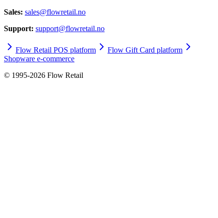
Sales: ​​​​‌ ‍ ​‍​‍‌‍ ‌ ​‍‌‍‍‌‌‍‌ ‌‍‍‌‌‍ ‍​‍​‍​ ‍‍​‍​‍‌ ​ ‌‍​‌‌‍ ‍‌‍‍‌‌ ‌​‌ ‍‌​‍ ‍‌‍‍‌‌‍ ​‍​‍​‍ ​​‍​‍‌‍‍​‌ ​‍‌‍‌‌‌‍‌‍​‍​‍​ ‍‍​‍​‍‌‍‍​‌ ‌​‌ ‌​‌ ​​​ ‍‍​‍ ​‍ ‌‍ ​‌‍ ‌‍​ ‌‍​‌‌‍ ​‌‍‍​‌‍ ‌ ​ ‌ ‌​​ ‍‍​ ​ ​ ​​​ ​​​ ​​​‍ ‌ ​ ‌ ‌​‌ ‌‌‌‍‌​‌‍‍‌‌‍ ​‍ ‌‍‍‌‌‍ ‍‌ ‌​‌‍‌‌‌‍ ‍‌ ‌​​‍ ‌‍‌‌‌‍‌​‌‍‍‌‌ ‌​​‍ ‌‍ ‌‌‍ ‌‍‌​‌‍‌‌​ ‌‌ ​​‌ ​‍‌‍‌‌‌ ​ ‌‍‌‌‌‍ ‍‌ ‌​‌‍​‌‌ ‌​‌‍‍‌‌‍ ‌‍ ‍​ ‍ ‌‍‍‌‌‍‌​​ ‌​ ‍‌​ ​​‌‍​‍‌‍‌‍​ ‍‌​ ​‍​ ​ ​ ‍‌​‍ ‌​ ​‍​ ‌​‌‍‌​‌‍‌‌​‍ ‌​ ‌​​ ‌‌​ ​‌‌‍‌‌​‍ ‌‌‍​‍‌‍‌​‌‍​‍‌‍​ ​‍ ‌​ ‍‌​ ‌​​ ‌ ​ ‌ ​ ​ ​ ​‍​ ‍​‌‍‌‍​ ‌​‌‍‌‌​ ​‍​ ‍‌​ ‍ ‌ ‌​‌ ‍‌‌ ​​‌‍‌‌​ ‌‌ ​​‌‍​‌‌‍‌ ‌‍‌‌‌‍ ​‌‍‌‌‌ ‌​​ ‍ ‌ ​​‌‍​‌‌ ‌​‌‍‍​​ ‌‌‍​‍‌‍ ​‌‍ ‌‍​ ‌‍‍ ‌ ​ ​‍‌‌​ ‌‌‌​​‍‌‌ ‌‍‍ ‌‍‌‌‌ ‍‌​‍‌‌​ ​ ‌​‌​​‍‌‌​ ​ ‌​‌​​‍‌‌​ ​‍​ ​‍‌‍​ ‌‍‌‌​ ​​​ ​ ​ ​‍​ ‌‍‌‍‌​‌‍​‌​ ‌ ​ ​​‌‍​‌​ ​‌​‍‌‌​ ​‍​ ​‍​‍‌‌​ ‌‌‌​‌​​‍ ‍‌‍​ ‌‍ ‌‍ ​‌ ‌‌‌‍ ‌‌‍ ‍‌ ​ ​‍‌‌​ ‌‌‌​​‍‌‌ ‌‍‍ ‌‍‌‌‌ ‍‌​‍‌‌​ ​ ‌​‌​​‍‌‌​ ​ ‌​‌​​‍‌‌​ ​‍​ ​‍‌‍‌​‌‍​‍​ ‌‍​ ‍‌​ ​ ‌‍​‍​ ‍‌​ ​ ​ ‌​‌‍‌‌​ ‌ ‌‍‌‍​‍‌‌​ ​‍​ ​‍​‍‌‌​ ‌‌‌​‌​​‍ ‍‌‍​‍‌‍ ‌‍‌​‌ ‍‌​‍‌‌​ ‌‌‌​​‍‌‌ ‌‍‍ ‌‍‌‌‌ ‍‌​‍‌‌​ ​ ‌​‌​​‍‌‌​ ​ ‌​‌​​‍‌‌​ ​‍​ ​‍​ ​‍​ ‌​‌‍‌‍​ ‌‌​ ‍‌​ ‌ ​ ‌‌​ ​ ​ ​‌​ ‍​‌‍‌​‌‍​‌​‍‌‌​ ​‍​ ​‍​‍‌‌​ ‌‌‌​‌​​‍ ‍‌‍​ ‌‍‍​‌‍‍‌‌‍ ​‌‍‌​‌ ​‍‌‍‌‌‌‍ ‍​‍‌‌​ ‌‌‌​​‍‌‌ ‌‍‍ ‌‍‌‌‌ ‍‌​‍‌‌​ ​ ‌​‌​​‍‌‌​ ​ ‌​‌​​‍‌‌​ ​‍​ ​‍​ ​​​ ‌‌‌‍​‍​ ‍‌‌‍‌​​ ​​​ ​​​ ‌ ​ ​‌​ ‍​‌‍​‍‌‍‌‍​‍‌‌​ ​‍​ ​‍​‍‌‌​ ‌‌‌​‌​​‍ ‍‌ ‌​‌‍‌‌‌ ‍​‌ ‌​​ ‌‍​‍‌‍​‌‌ ​ ‌‍‌‌‌‌‌‌‌ ​‍‌‍ ​​ ‌‌‍‍​‌ ‌​‌ ‌​‌ ​​​‍‌‌​ ​ ‌​​‌​‍‌‌​ ​‍‌​‌‍​‍‌‌​ ​‍‌​‌‍‌‍ ​‌‍ ‌‍​ ‌‍​‌‌‍ ​‌‍‍​‌‍ ‌ ​ ‌ ‌​​‍‌‌​ ​ ‌​​‌​ ​ ​ ​​​ ​​​ ​​​‍‌‌​ ​‍‌​‌‍‌ ​ ‌ ‌​‌ ‌‌‌‍‌​‌‍‍‌‌‍ ​‍‌‍‌‍‍‌‌‍‌​​ ‌​ ‍‌​ ​​‌‍​‍‌‍‌‍​ ‍‌​ ​‍​ ​ ​ ‍‌​‍ ‌​ ​‍​ ‌​‌‍‌​‌‍‌‌​‍ ‌​ ‌​​ ‌‌​ ​‌‌‍‌‌​‍ ‌‌‍​‍‌‍‌​‌‍​‍‌‍​ ​‍ ‌​ ‍‌​ ‌​​ ‌ ​ ‌ ​ ​ ​ ​‍​ ‍​‌‍‌‍​ ‌​‌‍‌‌​ ​‍​ ‍‌​‍‌‍‌ ‌​‌ ‍‌‌ ​​‌‍‌‌​ ‌‌ ​​‌‍​‌‌‍‌ ‌‍‌‌‌‍ ​‌‍‌‌‌ ‌​​‍‌‍‌ ​​‌‍​‌‌ ‌​‌‍‍​​ ‌‌‍​‍‌‍ ​‌‍ ‌‍​ ‌‍‍ ‌ ​ ​‍‌‌​ ‌‌‌​​‍‌‌ ‌‍‍ ‌‍‌‌‌ ‍‌​‍‌‌​ ​ ‌​‌​​‍‌‌​ ​ ‌​‌​​‍‌‌​ ​‍​ ​‍‌‍​ ‌‍‌‌​ ​​​ ​ ​ ​‍​ ‌‍‌‍‌​‌‍​‌​ ‌ ​ ​​‌‍​‌​ ​‌​‍‌‌​ ​‍​ ​‍​‍‌‌​ ‌‌‌​‌​​‍ ‍‌‍​ ‌‍ ‌‍ ​‌ ‌‌‌‍ ‌‌‍ ‍‌ ​ ​‍‌‌​ ‌‌‌​​‍‌‌ ‌‍‍ ‌‍‌‌‌ ‍‌​‍‌‌​ ​ ‌​‌​​‍‌‌​ ​ ‌​‌​​‍‌‌​ ​‍​ ​‍‌‍‌​‌‍​‍​ ‌‍​ ‍‌​ ​ ‌‍​‍​ ‍‌​ ​ ​ ‌​‌‍‌‌​ ‌ ‌‍‌‍​‍‌‌​ ​‍​ ​‍​‍‌‌​ ‌‌‌​‌​​‍ ‍‌‍​‍‌‍ ‌‍‌​‌ ‍‌​‍‌‌​ ‌‌‌​​‍‌‌ ‌‍‍ ‌‍‌‌‌ ‍‌​‍‌‌​ ​ ‌​‌​​‍‌‌​ ​ ‌​‌​​‍‌‌​ ​‍​ ​‍​ ​‍​ ‌​‌‍‌‍​ ‌‌​ ‍‌​ ‌ ​ ‌‌​ ​ ​ ​‌​ ‍​‌‍‌​‌‍​‌​‍‌‌​ ​‍​ ​‍​‍‌‌​ ‌‌‌​‌​​‍ ‍‌‍​ ‌‍‍​‌‍‍‌‌‍ ​‌‍‌​‌ ​‍‌‍‌‌‌‍ ‍​‍‌‌​ ‌‌‌​​‍‌‌ ‌‍‍ ‌‍‌‌‌ ‍‌​‍‌‌​ ​ ‌​‌​​‍‌‌​ ​ ‌​‌​​‍‌‌​ ​‍​ ​‍​ ​​​ ‌‌‌‍​‍​ ‍‌‌‍‌​​ ​​​ ​​​ ‌ ​ ​‌​ ‍​‌‍​‍‌‍‌‍​‍‌‌​ ​‍​ ​‍​‍‌‌​ ‌‌‌​‌​​‍ ‍‌ ‌​‌‍‌‌‌ ‍​‌ ‌​​‍‌‍‌ ​​‌‍‌‌‌ ​‍‌ ​ ‌ ​​‌‍‌‌‌‍​ ‌ ‌​‌‍‍‌‌ ‌‍‌‍‌‌​ ‌‌ ​​‌ ‌‌‌‍​‍‌‍ ​‌‍‍‌‌ ​ ‌‍‍​‌‍‌‌‌‍‌​​‍​‍‌ ‌
sales@flowretail.no​​​​‌ ‍ ​‍​‍‌‍ ‌ ​‍‌‍‍‌‌‍‌ ‌‍‍‌‌‍ ‍​‍​‍​ ‍‍​‍​‍‌ ​ ‌‍​‌‌‍ ‍‌‍‍‌‌ ‌​‌ ‍‌​‍ ‍‌‍‍‌‌‍ ​‍​‍​‍ ​​‍​‍‌‍‍​‌ ​‍‌‍‌‌‌‍‌‍​‍​‍​ ‍‍​‍​‍‌‍‍​‌ ‌​‌ ‌​‌ ​​​ ‍‍​‍ ​‍ ‌‍ ​‌‍ ‌‍​ ‌‍​‌‌‍ ​‌‍‍​‌‍ ‌ ​ ‌ ‌​​ ‍‍​ ​ ​ ​​​ ​​​ ​​​‍ ‌ ​ ‌ ‌​‌ ‌‌‌‍‌​‌‍‍‌‌‍ ​‍ ‌‍‍‌‌‍ ‍‌ ‌​‌‍‌‌‌‍ ‍‌ ‌​​‍ ‌‍‌‌‌‍‌​‌‍‍‌‌ ‌​​‍ ‌‍ ‌‌‍ ‌‍‌​‌‍‌‌​ ‌‌ ​​‌ ​‍‌‍‌‌‌ ​ ‌‍‌‌‌‍ ‍‌ ‌​‌‍​‌‌ ‌​‌‍‍‌‌‍ ‌‍ ‍​ ‍ ‌‍‍‌‌‍‌​​ ‌​ ‍‌​ ​​‌‍​‍‌‍‌‍​ ‍‌​ ​‍​ ​ ​ ‍‌​‍ ‌​ ​‍​ ‌​‌‍‌​‌‍‌‌​‍ ‌​ ‌​​ ‌‌​ ​‌‌‍‌‌​‍ ‌‌‍​‍‌‍‌​‌‍​‍‌‍​ ​‍ ‌​ ‍‌​ ‌​​ ‌ ​ ‌ ​ ​ ​ ​‍​ ‍​‌‍‌‍​ ‌​‌‍‌‌​ ​‍​ ‍‌​ ‍ ‌ ‌​‌ ‍‌‌ ​​‌‍‌‌​ ‌‌ ​​‌‍​‌‌‍‌ ‌‍‌‌‌‍ ​‌‍‌‌‌ ‌​​ ‍ ‌ ​​‌‍​‌‌ ‌​‌‍‍​​ ‌‌‍​‍‌‍ ​‌‍ ‌‍​ ‌‍‍ ‌ ​ ​‍‌‌​ ‌‌‌​​‍‌‌ ‌‍‍ ‌‍‌‌‌ ‍‌​‍‌‌​ ​ ‌​‌​​‍‌‌​ ​ ‌​‌​​‍‌‌​ ​‍​ ​‍‌‍​ ‌‍‌‌​ ​​​ ​ ​ ​‍​ ‌‍‌‍‌​‌‍​‌​ ‌ ​ ​​‌‍​‌​ ​‌​‍‌‌​ ​‍​ ​‍​‍‌‌​ ‌‌‌​‌​​‍ ‍‌‍​ ‌‍ ‌‍ ​‌ ‌‌‌‍ ‌‌‍ ‍‌ ​ ​‍‌‌​ ‌‌‌​​‍‌‌ ‌‍‍ ‌‍‌‌‌ ‍‌​‍‌‌​ ​ ‌​‌​​‍‌‌​ ​ ‌​‌​​‍‌‌​ ​‍​ ​‍‌‍‌​‌‍​‍​ ‌‍​ ‍‌​ ​ ‌‍​‍​ ‍‌​ ​ ​ ‌​‌‍‌‌​ ‌ ‌‍‌‍​‍‌‌​ ​‍​ ​‍​‍‌‌​ ‌‌‌​‌​​‍ ‍‌‍​‍‌‍ ‌‍‌​‌ ‍‌​‍‌‌​ ‌‌‌​​‍‌‌ ‌‍‍ ‌‍‌‌‌ ‍‌​‍‌‌​ ​ ‌​‌​​‍‌‌​ ​ ‌​‌​​‍‌‌​ ​‍​ ​‍​ ​‍​ ‌​‌‍‌‍​ ‌‌​ ‍‌​ ‌ ​ ‌‌​ ​ ​ ​‌​ ‍​‌‍‌​‌‍​‌​‍‌‌​ ​‍​ ​‍​‍‌‌​ ‌‌‌​‌​​‍ ‍‌‍​ ‌‍‍​‌‍‍‌‌‍ ​‌‍‌​‌ ​‍‌‍‌‌‌‍ ‍​‍‌‌​ ‌‌‌​​‍‌‌ ‌‍‍ ‌‍‌‌‌ ‍‌​‍‌‌​ ​ ‌​‌​​‍‌‌​ ​ ‌​‌​​‍‌‌​ ​‍​ ​‍‌‍​‌​ ‍​‌‍‌‌​ ‍​​ ‌‌​ ‍​‌‍​‌​ ​​​ ‌​​ ​ ​ ‍​​ ‌​​‍‌‌​ ​‍​ ​‍​‍‌‌​ ‌‌‌​‌​​‍ ‍‌ ‌​‌‍‌‌‌ ‍​‌ ‌​​ ‌‍​‍‌‍​‌‌ ​ ‌‍‌‌‌‌‌‌‌ ​‍‌‍ ​​ ‌‌‍‍​‌ ‌​‌ ‌​‌ ​​​‍‌‌​ ​ ‌​​‌​‍‌‌​ ​‍‌​‌‍​‍‌‌​ ​‍‌​‌‍‌‍ ​‌‍ ‌‍​ ‌‍​‌‌‍ ​‌‍‍​‌‍ ‌ ​ ‌ ‌​​‍‌‌​ ​ ‌​​‌​ ​ ​ ​​​ ​​​ ​​​‍‌‌​ ​‍‌​‌‍‌ ​ ‌ ‌​‌ ‌‌‌‍‌​‌‍‍‌‌‍ ​‍‌‍‌‍‍‌‌‍‌​​ ‌​ ‍‌​ ​​‌‍​‍‌‍‌‍​ ‍‌​ ​‍​ ​ ​ ‍‌​‍ ‌​ ​‍​ ‌​‌‍‌​‌‍‌‌​‍ ‌​ ‌​​ ‌‌​ ​‌‌‍‌‌​‍ ‌‌‍​‍‌‍‌​‌‍​‍‌‍​ ​‍ ‌​ ‍‌​ ‌​​ ‌ ​ ‌ ​ ​ ​ ​‍​ ‍​‌‍‌‍​ ‌​‌‍‌‌​ ​‍​ ‍‌​‍‌‍‌ ‌​‌ ‍‌‌ ​​‌‍‌‌​ ‌‌ ​​‌‍​‌‌‍‌ ‌‍‌‌‌‍ ​‌‍‌‌‌ ‌​​‍‌‍‌ ​​‌‍​‌‌ ‌​‌‍‍​​ ‌‌‍​‍‌‍ ​‌‍ ‌‍​ ‌‍‍ ‌ ​ ​‍‌‌​ ‌‌‌​​‍‌‌ ‌‍‍ ‌‍‌‌‌ ‍‌​‍‌‌​ ​ ‌​‌​​‍‌‌​ ​ ‌​‌​​‍‌‌​ ​‍​ ​‍‌‍​ ‌‍‌‌​ ​​​ ​ ​ ​‍​ ‌‍‌‍‌​‌‍​‌​ ‌ ​ ​​‌‍​‌​ ​‌​‍‌‌​ ​‍​ ​‍​‍‌‌​ ‌‌‌​‌​​‍ ‍‌‍​ ‌‍ ‌‍ ​‌ ‌‌‌‍ ‌‌‍ ‍‌ ​ ​‍‌‌​ ‌‌‌​​‍‌‌ ‌‍‍ ‌‍‌‌‌ ‍‌​‍‌‌​ ​ ‌​‌​​‍‌‌​ ​ ‌​‌​​‍‌‌​ ​‍​ ​‍‌‍‌​‌‍​‍​ ‌‍​ ‍‌​ ​ ‌‍​‍​ ‍‌​ ​ ​ ‌​‌‍‌‌​ ‌ ‌‍‌‍​‍‌‌​ ​‍​ ​‍​‍‌‌​ ‌‌‌​‌​​‍ ‍‌‍​‍‌‍ ‌‍‌​‌ ‍‌​‍‌‌​ ‌‌‌​​‍‌‌ ‌‍‍ ‌‍‌‌‌ ‍‌​‍‌‌​ ​ ‌​‌​​‍‌‌​ ​ ‌​‌​​‍‌‌​ ​‍​ ​‍​ ​‍​ ‌​‌‍‌‍​ ‌‌​ ‍‌​ ‌ ​ ‌‌​ ​ ​ ​‌​ ‍​‌‍‌​‌‍​‌​‍‌‌​ ​‍​ ​‍​‍‌‌​ ‌‌‌​‌​​‍ ‍‌‍​ ‌‍‍​‌‍‍‌‌‍ ​‌‍‌​‌ ​‍‌‍‌‌‌‍ ‍​‍‌‌​ ‌‌‌​​‍‌‌ ‌‍‍ ‌‍‌‌‌ ‍‌​‍‌‌​ ​ ‌​‌​​‍‌‌​ ​ ‌​‌​​‍‌‌​ ​‍​ ​‍‌‍​‌​ ‍​‌‍‌‌​ ‍​​ ‌‌​ ‍​‌‍​‌​ ​​​ ‌​​ ​ ​ ‍​​ ‌​​‍‌‌​ ​‍​ ​‍​‍‌‌​ ‌‌‌​‌​​‍ ‍‌ ‌​‌‍‌‌‌ ‍​‌ ‌​​‍‌‍‌ ​​‌‍‌‌‌ ​‍‌ ​ ‌ ​​‌‍‌‌‌‍​ ‌ ‌​‌‍‍‌‌ ‌‍‌‍‌‌​ ‌‌ ​​‌ ‌‌‌‍​‍‌‍ ​‌‍‍‌‌ ​ ‌‍‍​‌‍‌‌‌‍‌​​‍​‍‌ ‌
Support:​​​​‌ ‍ ​‍​‍‌‍ ‌ ​‍‌‍‍‌‌‍‌ ‌‍‍‌‌‍ ‍​‍​‍​ ‍‍​‍​‍‌ ​ ‌‍​‌‌‍ ‍‌‍‍‌‌ ‌​‌ ‍‌​‍ ‍‌‍‍‌‌‍ ​‍​‍​‍ ​​‍​‍‌‍‍​‌ ​‍‌‍‌‌‌‍‌‍​‍​‍​ ‍‍​‍​‍‌‍‍​‌ ‌​‌ ‌​‌ ​​​ ‍‍​‍ ​‍ ‌‍ ​‌‍ ‌‍​ ‌‍​‌‌‍ ​‌‍‍​‌‍ ‌ ​ ‌ ‌​​ ‍‍​ ​ ​ ​​​ ​​​ ​​​‍ ‌ ​ ‌ ‌​‌ ‌‌‌‍‌​‌‍‍‌‌‍ ​‍ ‌‍‍‌‌‍ ‍‌ ‌​‌‍‌‌‌‍ ‍‌ ‌​​‍ ‌‍‌‌‌‍‌​‌‍‍‌‌ ‌​​‍ ‌‍ ‌‌‍ ‌‍‌​‌‍‌‌​ ‌‌ ​​‌ ​‍‌‍‌‌‌ ​ ‌‍‌‌‌‍ ‍‌ ‌​‌‍​‌‌ ‌​‌‍‍‌‌‍ ‌‍ ‍​ ‍ ‌‍‍‌‌‍‌​​ ‌​ ‍‌​ ​​‌‍​‍‌‍‌‍​ ‍‌​ ​‍​ ​ ​ ‍‌​‍ ‌​ ​‍​ ‌​‌‍‌​‌‍‌‌​‍ ‌​ ‌​​ ‌‌​ ​‌‌‍‌‌​‍ ‌‌‍​‍‌‍‌​‌‍​‍‌‍​ ​‍ ‌​ ‍‌​ ‌​​ ‌ ​ ‌ ​ ​ ​ ​‍​ ‍​‌‍‌‍​ ‌​‌‍‌‌​ ​‍​ ‍‌​ ‍ ‌ ‌​‌ ‍‌‌ ​​‌‍‌‌​ ‌‌ ​​‌‍​‌‌‍‌ ‌‍‌‌‌‍ ​‌‍‌‌‌ ‌​​ ‍ ‌ ​​‌‍​‌‌ ‌​‌‍‍​​ ‌‌‍​‍‌‍ ​‌‍ ‌‍​ ‌‍‍ ‌ ​ ​‍‌‌​ ‌‌‌​​‍‌‌ ‌‍‍ ‌‍‌‌‌ ‍‌​‍‌‌​ ​ ‌​‌​​‍‌‌​ ​ ‌​‌​​‍‌‌​ ​‍​ ​‍‌‍​ ‌‍‌‌​ ​​​ ​ ​ ​‍​ ‌‍‌‍‌​‌‍​‌​ ‌ ​ ​​‌‍​‌​ ​‌​‍‌‌​ ​‍​ ​‍​‍‌‌​ ‌‌‌​‌​​‍ ‍‌‍​ ‌‍ ‌‍ ​‌ ‌‌‌‍ ‌‌‍ ‍‌ ​ ​‍‌‌​ ‌‌‌​​‍‌‌ ‌‍‍ ‌‍‌‌‌ ‍‌​‍‌‌​ ​ ‌​‌​​‍‌‌​ ​ ‌​‌​​‍‌‌​ ​‍​ ​‍‌‍‌​‌‍​‍​ ‌‍​ ‍‌​ ​ ‌‍​‍​ ‍‌​ ​ ​ ‌​‌‍‌‌​ ‌ ‌‍‌‍​‍‌‌​ ​‍​ ​‍​‍‌‌​ ‌‌‌​‌​​‍ ‍‌‍​‍‌‍ ‌‍‌​‌ ‍‌​‍‌‌​ ‌‌‌​​‍‌‌ ‌‍‍ ‌‍‌‌‌ ‍‌​‍‌‌​ ​ ‌​‌​​‍‌‌​ ​ ‌​‌​​‍‌‌​ ​‍​ ​‍​ ​​‌‍​‌​ ​‍​ ​‍​ ‍​‌‍​‌‌‍​ ‌‍‌​​ ‍​​ ‌‍​ ‌​​ ​ ​‍‌‌​ ​‍​ ​‍​‍‌‌​ ‌‌‌​‌​​‍ ‍‌‍​ ‌‍‍​‌‍‍‌‌‍ ​‌‍‌​‌ ​‍‌‍‌‌‌‍ ‍​‍‌‌​ ‌‌‌​​‍‌‌ ‌‍‍ ‌‍‌‌‌ ‍‌​‍‌‌​ ​ ‌​‌​​‍‌‌​ ​ ‌​‌​​‍‌‌​ ​‍​ ​‍​ ‍‌​ ‌​​ ‍‌​ ​ ​ ​‌​ ‌‍‌‍‌​​ ‌ ‌‍‌‌‌‍‌‌​ ​‍​ ​​​‍‌‌​ ​‍​ ​‍​‍‌‌​ ‌‌‌​‌​​‍ ‍‌ ‌​‌‍‌‌‌ ‍​‌ ‌​​ ‌‍​‍‌‍​‌‌ ​ ‌‍‌‌‌‌‌‌‌ ​‍‌‍ ​​ ‌‌‍‍​‌ ‌​‌ ‌​‌ ​​​‍‌‌​ ​ ‌​​‌​‍‌‌​ ​‍‌​‌‍​‍‌‌​ ​‍‌​‌‍‌‍ ​‌‍ ‌‍​ ‌‍​‌‌‍ ​‌‍‍​‌‍ ‌ ​ ‌ ‌​​‍‌‌​ ​ ‌​​‌​ ​ ​ ​​​ ​​​ ​​​‍‌‌​ ​‍‌​‌‍‌ ​ ‌ ‌​‌ ‌‌‌‍‌​‌‍‍‌‌‍ ​‍‌‍‌‍‍‌‌‍‌​​ ‌​ ‍‌​ ​​‌‍​‍‌‍‌‍​ ‍‌​ ​‍​ ​ ​ ‍‌​‍ ‌​ ​‍​ ‌​‌‍‌​‌‍‌‌​‍ ‌​ ‌​​ ‌‌​ ​‌‌‍‌‌​‍ ‌‌‍​‍‌‍‌​‌‍​‍‌‍​ ​‍ ‌​ ‍‌​ ‌​​ ‌ ​ ‌ ​ ​ ​ ​‍​ ‍​‌‍‌‍​ ‌​‌‍‌‌​ ​‍​ ‍‌​‍‌‍‌ ‌​‌ ‍‌‌ ​​‌‍‌‌​ ‌‌ ​​‌‍​‌‌‍‌ ‌‍‌‌‌‍ ​‌‍‌‌‌ ‌​​‍‌‍‌ ​​‌‍​‌‌ ‌​‌‍‍​​ ‌‌‍​‍‌‍ ​‌‍ ‌‍​ ‌‍‍ ‌ ​ ​‍‌‌​ ‌‌‌​​‍‌‌ ‌‍‍ ‌‍‌‌‌ ‍‌​‍‌‌​ ​ ‌​‌​​‍‌‌​ ​ ‌​‌​​‍‌‌​ ​‍​ ​‍‌‍​ ‌‍‌‌​ ​​​ ​ ​ ​‍​ ‌‍‌‍‌​‌‍​‌​ ‌ ​ ​​‌‍​‌​ ​‌​‍‌‌​ ​‍​ ​‍​‍‌‌​ ‌‌‌​‌​​‍ ‍‌‍​ ‌‍ ‌‍ ​‌ ‌‌‌‍ ‌‌‍ ‍‌ ​ ​‍‌‌​ ‌‌‌​​‍‌‌ ‌‍‍ ‌‍‌‌‌ ‍‌​‍‌‌​ ​ ‌​‌​​‍‌‌​ ​ ‌​‌​​‍‌‌​ ​‍​ ​‍‌‍‌​‌‍​‍​ ‌‍​ ‍‌​ ​ ‌‍​‍​ ‍‌​ ​ ​ ‌​‌‍‌‌​ ‌ ‌‍‌‍​‍‌‌​ ​‍​ ​‍​‍‌‌​ ‌‌‌​‌​​‍ ‍‌‍​‍‌‍ ‌‍‌​‌ ‍‌​‍‌‌​ ‌‌‌​​‍‌‌ ‌‍‍ ‌‍‌‌‌ ‍‌​‍‌‌​ ​ ‌​‌​​‍‌‌​ ​ ‌​‌​​‍‌‌​ ​‍​ ​‍​ ​​‌‍​‌​ ​‍​ ​‍​ ‍​‌‍​‌‌‍​ ‌‍‌​​ ‍​​ ‌‍​ ‌​​ ​ ​‍‌‌​ ​‍​ ​‍​‍‌‌​ ‌‌‌​‌​​‍ ‍‌‍​ ‌‍‍​‌‍‍‌‌‍ ​‌‍‌​‌ ​‍‌‍‌‌‌‍ ‍​‍‌‌​ ‌‌‌​​‍‌‌ ‌‍‍ ‌‍‌‌‌ ‍‌​‍‌‌​ ​ ‌​‌​​‍‌‌​ ​ ‌​‌​​‍‌‌​ ​‍​ ​‍​ ‍‌​ ‌​​ ‍‌​ ​ ​ ​‌​ ‌‍‌‍‌​​ ‌ ‌‍‌‌‌‍‌‌​ ​‍​ ​​​‍‌‌​ ​‍​ ​‍​‍‌‌​ ‌‌‌​‌​​‍ ‍‌ ‌​‌‍‌‌‌ ‍​‌ ‌​​‍‌‍‌ ​​‌‍‌‌‌ ​‍‌ ​ ‌ ​​‌‍‌‌‌‍​ ‌ ‌​‌‍‍‌‌ ‌‍‌‍‌‌​ ‌‌ ​​‌ ‌‌‌‍​‍‌‍ ​‌‍‍‌‌ ​ ‌‍‍​‌‍‌‌‌‍‌​​‍​‍‌ ‌
​​​​‌ ‍ ​‍​‍‌‍ ‌ ​‍‌‍‍‌‌‍‌ ‌‍‍‌‌‍ ‍​‍​‍​ ‍‍​‍​‍‌ ​ ‌‍​‌‌‍ ‍‌‍‍‌‌ ‌​‌ ‍‌​‍ ‍‌‍‍‌‌‍ ​‍​‍​‍ ​​‍​‍‌‍‍​‌ ​‍‌‍‌‌‌‍‌‍​‍​‍​ ‍‍​‍​‍‌‍‍​‌ ‌​‌ ‌​‌ ​​​ ‍‍​‍ ​‍ ‌‍ ​‌‍ ‌‍​ ‌‍​‌‌‍ ​‌‍‍​‌‍ ‌ ​ ‌ ‌​​ ‍‍​ ​ ​ ​​​ ​​​ ​​​‍ ‌ ​ ‌ ‌​‌ ‌‌‌‍‌​‌‍‍‌‌‍ ​‍ ‌‍‍‌‌‍ ‍‌ ‌​‌‍‌‌‌‍ ‍‌ ‌​​‍ ‌‍‌‌‌‍‌​‌‍‍‌‌ ‌​​‍ ‌‍ ‌‌‍ ‌‍‌​‌‍‌‌​ ‌‌ ​​‌ ​‍‌‍‌‌‌ ​ ‌‍‌‌‌‍ ‍‌ ‌​‌‍​‌‌ ‌​‌‍‍‌‌‍ ‌‍ ‍​ ‍ ‌‍‍‌‌‍‌​​ ‌​ ‍‌​ ​​‌‍​‍‌‍‌‍​ ‍‌​ ​‍​ ​ ​ ‍‌​‍ ‌​ ​‍​ ‌​‌‍‌​‌‍‌‌​‍ ‌​ ‌​​ ‌‌​ ​‌‌‍‌‌​‍ ‌‌‍​‍‌‍‌​‌‍​‍‌‍​ ​‍ ‌​ ‍‌​ ‌​​ ‌ ​ ‌ ​ ​ ​ ​‍​ ‍​‌‍‌‍​ ‌​‌‍‌‌​ ​‍​ ‍‌​ ‍ ‌ ‌​‌ ‍‌‌ ​​‌‍‌‌​ ‌‌ ​​‌‍​‌‌‍‌ ‌‍‌‌‌‍ ​‌‍‌‌‌ ‌​​ ‍ ‌ ​​‌‍​‌‌ ‌​‌‍‍​​ ‌‌‍​‍‌‍ ​‌‍ ‌‍​ ‌‍‍ ‌ ​ ​‍‌‌​ ‌‌‌​​‍‌‌ ‌‍‍ ‌‍‌‌‌ ‍‌​‍‌‌​ ​ ‌​‌​​‍‌‌​ ​ ‌​‌​​‍‌‌​ ​‍​ ​‍‌‍​ ‌‍‌‌​ ​​​ ​ ​ ​‍​ ‌‍‌‍‌​‌‍​‌​ ‌ ​ ​​‌‍​‌​ ​‌​‍‌‌​ ​‍​ ​‍​‍‌‌​ ‌‌‌​‌​​‍ ‍‌‍​ ‌‍ ‌‍ ​‌ ‌‌‌‍ ‌‌‍ ‍‌ ​ ​‍‌‌​ ‌‌‌​​‍‌‌ ‌‍‍ ‌‍‌‌‌ ‍‌​‍‌‌​ ​ ‌​‌​​‍‌‌​ ​ ‌​‌​​‍‌‌​ ​‍​ ​‍‌‍‌​‌‍​‍​ ‌‍​ ‍‌​ ​ ‌‍​‍​ ‍‌​ ​ ​ ‌​‌‍‌‌​ ‌ ‌‍‌‍​‍‌‌​ ​‍​ ​‍​‍‌‌​ ‌‌‌​‌​​‍ ‍‌‍​‍‌‍ ‌‍‌​‌ ‍‌​‍‌‌​ ‌‌‌​​‍‌‌ ‌‍‍ ‌‍‌‌‌ ‍‌​‍‌‌​ ​ ‌​‌​​‍‌‌​ ​ ‌​‌​​‍‌‌​ ​‍​ ​‍​ ​​‌‍​‌​ ​‍​ ​‍​ ‍​‌‍​‌‌‍​ ‌‍‌​​ ‍​​ ‌‍​ ‌​​ ​ ​‍‌‌​ ​‍​ ​‍​‍‌‌​ ‌‌‌​‌​​‍ ‍‌‍​ ‌‍‍​‌‍‍‌‌‍ ​‌‍‌​‌ ​‍‌‍‌‌‌‍ ‍​‍‌‌​ ‌‌‌​​‍‌‌ ‌‍‍ ‌‍‌‌‌ ‍‌​‍‌‌​ ​ ‌​‌​​‍‌‌​ ​ ‌​‌​​‍‌‌​ ​‍​ ​‍​ ‍‌‌‍​‍​ ‌​​ ​ ​ ‌‍​ ‌‌​ ‌‌​ ‍​‌‍​‍‌‍‌​‌‍​‌​ ​ ​‍‌‌​ ​‍​ ​‍​‍‌‌​ ‌‌‌​‌​​‍ ‍‌ ‌​‌‍‌‌‌ ‍​‌ ‌​​ ‌‍​‍‌‍​‌‌ ​ ‌‍‌‌‌‌‌‌‌ ​‍‌‍ ​​ ‌‌‍‍​‌ ‌​‌ ‌​‌ ​​​‍‌‌​ ​ ‌​​‌​‍‌‌​ ​‍‌​‌‍​‍‌‌​ ​‍‌​‌‍‌‍ ​‌‍ ‌‍​ ‌‍​‌‌‍ ​‌‍‍​‌‍ ‌ ​ ‌ ‌​​‍‌‌​ ​ ‌​​‌​ ​ ​ ​​​ ​​​ ​​​‍‌‌​ ​‍‌​‌‍‌ ​ ‌ ‌​‌ ‌‌‌‍‌​‌‍‍‌‌‍ ​‍‌‍‌‍‍‌‌‍‌​​ ‌​ ‍‌​ ​​‌‍​‍‌‍‌‍​ ‍‌​ ​‍​ ​ ​ ‍‌​‍ ‌​ ​‍​ ‌​‌‍‌​‌‍‌‌​‍ ‌​ ‌​​ ‌‌​ ​‌‌‍‌‌​‍ ‌‌‍​‍‌‍‌​‌‍​‍‌‍​ ​‍ ‌​ ‍‌​ ‌​​ ‌ ​ ‌ ​ ​ ​ ​‍​ ‍​‌‍‌‍​ ‌​‌‍‌‌​ ​‍​ ‍‌​‍‌‍‌ ‌​‌ ‍‌‌ ​​‌‍‌‌​ ‌‌ ​​‌‍​‌‌‍‌ ‌‍‌‌‌‍ ​‌‍‌‌‌ ‌​​‍‌‍‌ ​​‌‍​‌‌ ‌​‌‍‍​​ ‌‌‍​‍‌‍ ​‌‍ ‌‍​ ‌‍‍ ‌ ​ ​‍‌‌​ ‌‌‌​​‍‌‌ ‌‍‍ ‌‍‌‌‌ ‍‌​‍‌‌​ ​ ‌​‌​​‍‌‌​ ​ ‌​‌​​‍‌‌​ ​‍​ ​‍‌‍​ ‌‍‌‌​ ​​​ ​ ​ ​‍​ ‌‍‌‍‌​‌‍​‌​ ‌ ​ ​​‌‍​‌​ ​‌​‍‌‌​ ​‍​ ​‍​‍‌‌​ ‌‌‌​‌​​‍ ‍‌‍​ ‌‍ ‌‍ ​‌ ‌‌‌‍ ‌‌‍ ‍‌ ​ ​‍‌‌​ ‌‌‌​​‍‌‌ ‌‍‍ ‌‍‌‌‌ ‍‌​‍‌‌​ ​ ‌​‌​​‍‌‌​ ​ ‌​‌​​‍‌‌​ ​‍​ ​‍‌‍‌​‌‍​‍​ ‌‍​ ‍‌​ ​ ‌‍​‍​ ‍‌​ ​ ​ ‌​‌‍‌‌​ ‌ ‌‍‌‍​‍‌‌​ ​‍​ ​‍​‍‌‌​ ‌‌‌​‌​​‍ ‍‌‍​‍‌‍ ‌‍‌​‌ ‍‌​‍‌‌​ ‌‌‌​​‍‌‌ ‌‍‍ ‌‍‌‌‌ ‍‌​‍‌‌​ ​ ‌​‌​​‍‌‌​ ​ ‌​‌​​‍‌‌​ ​‍​ ​‍​ ​​‌‍​‌​ ​‍​ ​‍​ ‍​‌‍​‌‌‍​ ‌‍‌​​ ‍​​ ‌‍​ ‌​​ ​ ​‍‌‌​ ​‍​ ​‍​‍‌‌​ ‌‌‌​‌​​‍ ‍‌‍​ ‌‍‍​‌‍‍‌‌‍ ​‌‍‌​‌ ​‍‌‍‌‌‌‍ ‍​‍‌‌​ ‌‌‌​​‍‌‌ ‌‍‍ ‌‍‌‌‌ ‍‌​‍‌‌​ ​ ‌​‌​​‍‌‌​ ​ ‌​‌​​‍‌‌​ ​‍​ ​‍​ ‍‌‌‍​‍​ ‌​​ ​ ​ ‌‍​ ‌‌​ ‌‌​ ‍​‌‍​‍‌‍‌​‌‍​‌​ ​ ​‍‌‌​ ​‍​ ​‍​‍‌‌​ ‌‌‌​‌​​‍ ‍‌ ‌​‌‍‌‌‌ ‍​‌ ‌​​‍‌‍‌ ​​‌‍‌‌‌ ​‍‌ ​ ‌ ​​‌‍‌‌‌‍​ ‌ ‌​‌‍‍‌‌ ‌‍‌‍‌‌​ ‌‌ ​​‌ ‌‌‌‍​‍‌‍ ​‌‍‍‌‌ ​ ‌‍‍​‌‍‌‌‌‍‌​​‍​‍‌ ‌
support@flowretail.no​​​​‌ ‍ ​‍​‍‌‍ ‌ ​‍‌‍‍‌‌‍‌ ‌‍‍‌‌‍ ‍​‍​‍​ ‍‍​‍​‍‌ ​ ‌‍​‌‌‍ ‍‌‍‍‌‌ ‌​‌ ‍‌​‍ ‍‌‍‍‌‌‍ ​‍​‍​‍ ​​‍​‍‌‍‍​‌ ​‍‌‍‌‌‌‍‌‍​‍​‍​ ‍‍​‍​‍‌‍‍​‌ ‌​‌ ‌​‌ ​​​ ‍‍​‍ ​‍ ‌‍ ​‌‍ ‌‍​ ‌‍​‌‌‍ ​‌‍‍​‌‍ ‌ ​ ‌ ‌​​ ‍‍​ ​ ​ ​​​ ​​​ ​​​‍ ‌ ​ ‌ ‌​‌ ‌‌‌‍‌​‌‍‍‌‌‍ ​‍ ‌‍‍‌‌‍ ‍‌ ‌​‌‍‌‌‌‍ ‍‌ ‌​​‍ ‌‍‌‌‌‍‌​‌‍‍‌‌ ‌​​‍ ‌‍ ‌‌‍ ‌‍‌​‌‍‌‌​ ‌‌ ​​‌ ​‍‌‍‌‌‌ ​ ‌‍‌‌‌‍ ‍‌ ‌​‌‍​‌‌ ‌​‌‍‍‌‌‍ ‌‍ ‍​ ‍ ‌‍‍‌‌‍‌​​ ‌​ ‍‌​ ​​‌‍​‍‌‍‌‍​ ‍‌​ ​‍​ ​ ​ ‍‌​‍ ‌​ ​‍​ ‌​‌‍‌​‌‍‌‌​‍ ‌​ ‌​​ ‌‌​ ​‌‌‍‌‌​‍ ‌‌‍​‍‌‍‌​‌‍​‍‌‍​ ​‍ ‌​ ‍‌​ ‌​​ ‌ ​ ‌ ​ ​ ​ ​‍​ ‍​‌‍‌‍​ ‌​‌‍‌‌​ ​‍​ ‍‌​ ‍ ‌ ‌​‌ ‍‌‌ ​​‌‍‌‌​ ‌‌ ​​‌‍​‌‌‍‌ ‌‍‌‌‌‍ ​‌‍‌‌‌ ‌​​ ‍ ‌ ​​‌‍​‌‌ ‌​‌‍‍​​ ‌‌‍​‍‌‍ ​‌‍ ‌‍​ ‌‍‍ ‌ ​ ​‍‌‌​ ‌‌‌​​‍‌‌ ‌‍‍ ‌‍‌‌‌ ‍‌​‍‌‌​ ​ ‌​‌​​‍‌‌​ ​ ‌​‌​​‍‌‌​ ​‍​ ​‍‌‍​ ‌‍‌‌​ ​​​ ​ ​ ​‍​ ‌‍‌‍‌​‌‍​‌​ ‌ ​ ​​‌‍​‌​ ​‌​‍‌‌​ ​‍​ ​‍​‍‌‌​ ‌‌‌​‌​​‍ ‍‌‍​ ‌‍ ‌‍ ​‌ ‌‌‌‍ ‌‌‍ ‍‌ ​ ​‍‌‌​ ‌‌‌​​‍‌‌ ‌‍‍ ‌‍‌‌‌ ‍‌​‍‌‌​ ​ ‌​‌​​‍‌‌​ ​ ‌​‌​​‍‌‌​ ​‍​ ​‍‌‍‌​‌‍​‍​ ‌‍​ ‍‌​ ​ ‌‍​‍​ ‍‌​ ​ ​ ‌​‌‍‌‌​ ‌ ‌‍‌‍​‍‌‌​ ​‍​ ​‍​‍‌‌​ ‌‌‌​‌​​‍ ‍‌‍​‍‌‍ ‌‍‌​‌ ‍‌​‍‌‌​ ‌‌‌​​‍‌‌ ‌‍‍ ‌‍‌‌‌ ‍‌​‍‌‌​ ​ ‌​‌​​‍‌‌​ ​ ‌​‌​​‍‌‌​ ​‍​ ​‍​ ​​‌‍​‌​ ​‍​ ​‍​ ‍​‌‍​‌‌‍​ ‌‍‌​​ ‍​​ ‌‍​ ‌​​ ​ ​‍‌‌​ ​‍​ ​‍​‍‌‌​ ‌‌‌​‌​​‍ ‍‌‍​ ‌‍‍​‌‍‍‌‌‍ ​‌‍‌​‌ ​‍‌‍‌‌‌‍ ‍​‍‌‌​ ‌‌‌​​‍‌‌ ‌‍‍ ‌‍‌‌‌ ‍‌​‍‌‌​ ​ ‌​‌​​‍‌‌​ ​ ‌​‌​​‍‌‌​ ​‍​ ​‍​ ​‍​ ‍​‌‍​ ​ ‍​​ ‌​‌‍‌​‌‍​ ​ ‌​​ ‍​​ ‌‌​ ​‍‌‍​‌​‍‌‌​ ​‍​ ​‍​‍‌‌​ ‌‌‌​‌​​‍ ‍‌ ‌​‌‍‌‌‌ ‍​‌ ‌​​ ‌‍​‍‌‍​‌‌ ​ ‌‍‌‌‌‌‌‌‌ ​‍‌‍ ​​ ‌‌‍‍​‌ ‌​‌ ‌​‌ ​​​‍‌‌​ ​ ‌​​‌​‍‌‌​ ​‍‌​‌‍​‍‌‌​ ​‍‌​‌‍‌‍ ​‌‍ ‌‍​ ‌‍​‌‌‍ ​‌‍‍​‌‍ ‌ ​ ‌ ‌​​‍‌‌​ ​ ‌​​‌​ ​ ​ ​​​ ​​​ ​​​‍‌‌​ ​‍‌​‌‍‌ ​ ‌ ‌​‌ ‌‌‌‍‌​‌‍‍‌‌‍ ​‍‌‍‌‍‍‌‌‍‌​​ ‌​ ‍‌​ ​​‌‍​‍‌‍‌‍​ ‍‌​ ​‍​ ​ ​ ‍‌​‍ ‌​ ​‍​ ‌​‌‍‌​‌‍‌‌​‍ ‌​ ‌​​ ‌‌​ ​‌‌‍‌‌​‍ ‌‌‍​‍‌‍‌​‌‍​‍‌‍​ ​‍ ‌​ ‍‌​ ‌​​ ‌ ​ ‌ ​ ​ ​ ​‍​ ‍​‌‍‌‍​ ‌​‌‍‌‌​ ​‍​ ‍‌​‍‌‍‌ ‌​‌ ‍‌‌ ​​‌‍‌‌​ ‌‌ ​​‌‍​‌‌‍‌ ‌‍‌‌‌‍ ​‌‍‌‌‌ ‌​​‍‌‍‌ ​​‌‍​‌‌ ‌​‌‍‍​​ ‌‌‍​‍‌‍ ​‌‍ ‌‍​ ‌‍‍ ‌ ​ ​‍‌‌​ ‌‌‌​​‍‌‌ ‌‍‍ ‌‍‌‌‌ ‍‌​‍‌‌​ ​ ‌​‌​​‍‌‌​ ​ ‌​‌​​‍‌‌​ ​‍​ ​‍‌‍​ ‌‍‌‌​ ​​​ ​ ​ ​‍​ ‌‍‌‍‌​‌‍​‌​ ‌ ​ ​​‌‍​‌​ ​‌​‍‌‌​ ​‍​ ​‍​‍‌‌​ ‌‌‌​‌​​‍ ‍‌‍​ ‌‍ ‌‍ ​‌ ‌‌‌‍ ‌‌‍ ‍‌ ​ ​‍‌‌​ ‌‌‌​​‍‌‌ ‌‍‍ ‌‍‌‌‌ ‍‌​‍‌‌​ ​ ‌​‌​​‍‌‌​ ​ ‌​‌​​‍‌‌​ ​‍​ ​‍‌‍‌​‌‍​‍​ ‌‍​ ‍‌​ ​ ‌‍​‍​ ‍‌​ ​ ​ ‌​‌‍‌‌​ ‌ ‌‍‌‍​‍‌‌​ ​‍​ ​‍​‍‌‌​ ‌‌‌​‌​​‍ ‍‌‍​‍‌‍ ‌‍‌​‌ ‍‌​‍‌‌​ ‌‌‌​​‍‌‌ ‌‍‍ ‌‍‌‌‌ ‍‌​‍‌‌​ ​ ‌​‌​​‍‌‌​ ​ ‌​‌​​‍‌‌​ ​‍​ ​‍​ ​​‌‍​‌​ ​‍​ ​‍​ ‍​‌‍​‌‌‍​ ‌‍‌​​ ‍​​ ‌‍​ ‌​​ ​ ​‍‌‌​ ​‍​ ​‍​‍‌‌​ ‌‌‌​‌​​‍ ‍‌‍​ ‌‍‍​‌‍‍‌‌‍ ​‌‍‌​‌ ​‍‌‍‌‌‌‍ ‍​‍‌‌​ ‌‌‌​​‍‌‌ ‌‍‍ ‌‍‌‌‌ ‍‌​‍‌‌​ ​ ‌​‌​​‍‌‌​ ​ ‌​‌​​‍‌‌​ ​‍​ ​‍​ ​‍​ ‍​‌‍​ ​ ‍​​ ‌​‌‍‌​‌‍​ ​ ‌​​ ‍​​ ‌‌​ ​‍‌‍​‌​‍‌‌​ ​‍​ ​‍​‍‌‌​ ‌‌‌​‌​​‍ ‍‌ ‌​‌‍‌‌‌ ‍​‌ ‌​​‍‌‍‌ ​​‌‍‌‌‌ ​‍‌ ​ ‌ ​​‌‍‌‌‌‍​ ‌ ‌​‌‍‍‌‌ ‌‍‌‍‌‌​ ‌‌ ​​‌ ‌‌‌‍​‍‌‍ ​‌‍‍‌‌ ​ ‌‍‍​‌‍‌‌‌‍‌​​‍​‍‌ ‌
Flow Retail POS platform​​​​‌ ‍ ​‍​‍‌‍ ‌ ​‍‌‍‍‌‌‍‌ ‌‍‍‌‌‍ ‍​‍​‍​ ‍‍​‍​‍‌ ​ ‌‍​‌‌‍ ‍‌‍‍‌‌ ‌​‌ ‍‌​‍ ‍‌‍‍‌‌‍ ​‍​‍​‍ ​​‍​‍‌‍‍​‌ ​‍‌‍‌‌‌‍‌‍​‍​‍​ ‍‍​‍​‍‌‍‍​‌ ‌​‌ ‌​‌ ​​​ ‍‍​‍ ​‍ ‌‍ ​‌‍ ‌‍​ ‌‍​‌‌‍ ​‌‍‍​‌‍ ‌ ​ ‌ ‌​​ ‍‍​ ​ ​ ​​​ ​​​ ​​​‍ ‌ ​ ‌ ‌​‌ ‌‌‌‍‌​‌‍‍‌‌‍ ​‍ ‌‍‍‌‌‍ ‍‌ ‌​‌‍‌‌‌‍ ‍‌ ‌​​‍ ‌‍‌‌‌‍‌​‌‍‍‌‌ ‌​​‍ ‌‍ ‌‌‍ ‌‍‌​‌‍‌‌​ ‌‌ ​​‌ ​‍‌‍‌‌‌ ​ ‌‍‌‌‌‍ ‍‌ ‌​‌‍​‌‌ ‌​‌‍‍‌‌‍ ‌‍ ‍​ ‍ ‌‍‍‌‌‍‌​​ ‌‌‍‌‌​ ​‍​ ‌‌​ ​​​ ​​​ ​‍‌‍​‍​ ​​​‍ ‌​ ​​​ ‌​‌‍‌‌‌‍‌‍​‍ ‌​ ‌​​ ‍​​ ​‍‌‍​‍​‍ ‌​ ‍‌​ ​‍‌‍​ ‌‍‌‌​‍ ‌​ ‌ ​ ‍‌​ ​‌​ ‍​​ ​‌‌‍‌‌​ ​​​ ‌‍​ ‌​​ ​ ​ ‍​‌‍‌‍​ ‍ ‌ ‌​‌ ‍‌‌ ​​‌‍‌‌​ ‌‌‍ ‍‌‍​‌‌ ‌‍‌‍‍‌‌‍‌ ‌‍​‌‌ ‌​‌‍‍‌‌‍ ‌‍ ‍​ ‍ ‌ ​​‌‍​‌‌ ‌​‌‍‍​​ ‌‌‍ ‍‌‍​‌‌ ‌‍‌‍‍‌‌‍‌ ‌‍​‌‌ ‌​‌‍‍‌‌‍ ‌‍ ‍‌​‍‌‌ ‌​‌‍‌‌‌‍ ‌‌ ​ ​‍‌‌​ ‌‌‌​​‍‌‌ ‌‍‍ ‌‍‌‌‌ ‍‌​‍‌‌​ ​ ‌​‌​​‍‌‌​ ​ ‌​‌​​‍‌‌​ ​‍​ ​‍​ ​‌‌‍​‌‌‍​‍‌‍​‍​ ​‍​ ​ ‌‍​‍​ ​‌​ ​‍​ ​‍​ ‌​‌‍​ ​‍‌‌​ ​‍​ ​‍​‍‌‌​ ‌‌‌​‌​​‍ ‍‌ ‌​‌‍‍‌‌ ‌​‌‍ ​‌‍‌‌​ ‌‍​‍‌‍​‌‌ ​ ‌‍‌‌‌‌‌‌‌ ​‍‌‍ ​​ ‌‌‍‍​‌ ‌​‌ ‌​‌ ​​​‍‌‌​ ​ ‌​​‌​‍‌‌​ ​‍‌​‌‍​‍‌‌​ ​‍‌​‌‍‌‍ ​‌‍ ‌‍​ ‌‍​‌‌‍ ​‌‍‍​‌‍ ‌ ​ ‌ ‌​​‍‌‌​ ​ ‌​​‌​ ​ ​ ​​​ ​​​ ​​​‍‌‌​ ​‍‌​‌‍‌ ​ ‌ ‌​‌ ‌‌‌‍‌​‌‍‍‌‌‍ ​‍‌‍‌‍‍‌‌‍‌​​ ‌‌‍‌‌​ ​‍​ ‌‌​ ​​​ ​​​ ​‍‌‍​‍​ ​​​‍ ‌​ ​​​ ‌​‌‍‌‌‌‍‌‍​‍ ‌​ ‌​​ ‍​​ ​‍‌‍​‍​‍ ‌​ ‍‌​ ​‍‌‍​ ‌‍‌‌​‍ ‌​ ‌ ​ ‍‌​ ​‌​ ‍​​ ​‌‌‍‌‌​ ​​​ ‌‍​ ‌​​ ​ ​ ‍​‌‍‌‍​‍‌‍‌ ‌​‌ ‍‌‌ ​​‌‍‌‌​ ‌‌‍ ‍‌‍​‌‌ ‌‍‌‍‍‌‌‍‌ ‌‍​‌‌ ‌​‌‍‍‌‌‍ ‌‍ ‍​‍‌‍‌ ​​‌‍​‌‌ ‌​‌‍‍​​ ‌‌‍ ‍‌‍​‌‌ ‌‍‌‍‍‌‌‍‌ ‌‍​‌‌ ‌​‌‍‍‌‌‍ ‌‍ ‍‌​‍‌‌ ‌​‌‍‌‌‌‍ ‌‌ ​ ​‍‌‌​ ‌‌‌​​‍‌‌ ‌‍‍ ‌‍‌‌‌ ‍‌​‍‌‌​ ​ ‌​‌​​‍‌‌​ ​ ‌​‌​​‍‌‌​ ​‍​ ​‍​ ​‌‌‍​‌‌‍​‍‌‍​‍​ ​‍​ ​ ‌‍​‍​ ​‌​ ​‍​ ​‍​ ‌​‌‍​ ​‍‌‌​ ​‍​ ​‍​‍‌‌​ ‌‌‌​‌​​‍ ‍‌ ‌​‌‍‍‌‌ ‌​‌‍ ​‌‍‌‌​‍‌‍‌ ​​‌‍‌‌‌ ​‍‌ ​ ‌ ​​‌‍‌‌‌‍​ ‌ ‌​‌‍‍‌‌ ‌‍‌‍‌‌​ ‌‌ ​​‌ ‌‌‌‍​‍‌‍ ​‌‍‍‌‌ ​ ‌‍‍​‌‍‌‌‌‍‌​​‍​‍‌ ‌
Flow Gift Card platform​​​​‌ ‍ ​‍​‍‌‍ ‌ ​‍‌‍‍‌‌‍‌ ‌‍‍‌‌‍ ‍​‍​‍​ ‍‍​‍​‍‌ ​ ‌‍​‌‌‍ ‍‌‍‍‌‌ ‌​‌ ‍‌​‍ ‍‌‍‍‌‌‍ ​‍​‍​‍ ​​‍​‍‌‍‍​‌ ​‍‌‍‌‌‌‍‌‍​‍​‍​ ‍‍​‍​‍‌‍‍​‌ ‌​‌ ‌​‌ ​​​ ‍‍​‍ ​‍ ‌‍ ​‌‍ ‌‍​ ‌‍​‌‌‍ ​‌‍‍​‌‍ ‌ ​ ‌ ‌​​ ‍‍​ ​ ​ ​​​ ​​​ ​​​‍ ‌ ​ ‌ ‌​‌ ‌‌‌‍‌​‌‍‍‌‌‍ ​‍ ‌‍‍‌‌‍ ‍‌ ‌​‌‍‌‌‌‍ ‍‌ ‌​​‍ ‌‍‌‌‌‍‌​‌‍‍‌‌ ‌​​‍ ‌‍ ‌‌‍ ‌‍‌​‌‍‌‌​ ‌‌ ​​‌ ​‍‌‍‌‌‌ ​ ‌‍‌‌‌‍ ‍‌ ‌​‌‍​‌‌ ‌​‌‍‍‌‌‍ ‌‍ ‍​ ‍ ‌‍‍‌‌‍‌​​ ‌‌‍‌‌​ ​‍​ ‌‌​ ​​​ ​​​ ​‍‌‍​‍​ ​​​‍ ‌​ ​​​ ‌​‌‍‌‌‌‍‌‍​‍ ‌​ ‌​​ ‍​​ ​‍‌‍​‍​‍ ‌​ ‍‌​ ​‍‌‍​ ‌‍‌‌​‍ ‌​ ‌ ​ ‍‌​ ​‌​ ‍​​ ​‌‌‍‌‌​ ​​​ ‌‍​ ‌​​ ​ ​ ‍​‌‍‌‍​ ‍ ‌ ‌​‌ ‍‌‌ ​​‌‍‌‌​ ‌‌‍ ‍‌‍​‌‌ ‌‍‌‍‍‌‌‍‌ ‌‍​‌‌ ‌​‌‍‍‌‌‍ ‌‍ ‍​ ‍ ‌ ​​‌‍​‌‌ ‌​‌‍‍​​ ‌‌‍ ‍‌‍​‌‌ ‌‍‌‍‍‌‌‍‌ ‌‍​‌‌ ‌​‌‍‍‌‌‍ ‌‍ ‍‌​‍‌‌ ‌​‌‍‌‌‌‍ ‌‌ ​ ​‍‌‌​ ‌‌‌​​‍‌‌ ‌‍‍ ‌‍‌‌‌ ‍‌​‍‌‌​ ​ ‌​‌​​‍‌‌​ ​ ‌​‌​​‍‌‌​ ​‍​ ​‍‌‍‌‍​ ‍​‌‍​‌​ ‍‌‌‍‌​​ ​‌​ ​‌​ ‌ ‌‍‌‍​ ​​‌‍‌‌​ ‍‌​‍‌‌​ ​‍​ ​‍​‍‌‌​ ‌‌‌​‌​​‍ ‍‌ ‌​‌‍‍‌‌ ‌​‌‍ ​‌‍‌‌​ ‌‍​‍‌‍​‌‌ ​ ‌‍‌‌‌‌‌‌‌ ​‍‌‍ ​​ ‌‌‍‍​‌ ‌​‌ ‌​‌ ​​​‍‌‌​ ​ ‌​​‌​‍‌‌​ ​‍‌​‌‍​‍‌‌​ ​‍‌​‌‍‌‍ ​‌‍ ‌‍​ ‌‍​‌‌‍ ​‌‍‍​‌‍ ‌ ​ ‌ ‌​​‍‌‌​ ​ ‌​​‌​ ​ ​ ​​​ ​​​ ​​​‍‌‌​ ​‍‌​‌‍‌ ​ ‌ ‌​‌ ‌‌‌‍‌​‌‍‍‌‌‍ ​‍‌‍‌‍‍‌‌‍‌​​ ‌‌‍‌‌​ ​‍​ ‌‌​ ​​​ ​​​ ​‍‌‍​‍​ ​​​‍ ‌​ ​​​ ‌​‌‍‌‌‌‍‌‍​‍ ‌​ ‌​​ ‍​​ ​‍‌‍​‍​‍ ‌​ ‍‌​ ​‍‌‍​ ‌‍‌‌​‍ ‌​ ‌ ​ ‍‌​ ​‌​ ‍​​ ​‌‌‍‌‌​ ​​​ ‌‍​ ‌​​ ​ ​ ‍​‌‍‌‍​‍‌‍‌ ‌​‌ ‍‌‌ ​​‌‍‌‌​ ‌‌‍ ‍‌‍​‌‌ ‌‍‌‍‍‌‌‍‌ ‌‍​‌‌ ‌​‌‍‍‌‌‍ ‌‍ ‍​‍‌‍‌ ​​‌‍​‌‌ ‌​‌‍‍​​ ‌‌‍ ‍‌‍​‌‌ ‌‍‌‍‍‌‌‍‌ ‌‍​‌‌ ‌​‌‍‍‌‌‍ ‌‍ ‍‌​‍‌‌ ‌​‌‍‌‌‌‍ ‌‌ ​ ​‍‌‌​ ‌‌‌​​‍‌‌ ‌‍‍ ‌‍‌‌‌ ‍‌​‍‌‌​ ​ ‌​‌​​‍‌‌​ ​ ‌​‌​​‍‌‌​ ​‍​ ​‍‌‍‌‍​ ‍​‌‍​‌​ ‍‌‌‍‌​​ ​‌​ ​‌​ ‌ ‌‍‌‍​ ​​‌‍‌‌​ ‍‌​‍‌‌​ ​‍​ ​‍​‍‌‌​ ‌‌‌​‌​​‍ ‍‌ ‌​‌‍‍‌‌ ‌​‌‍ ​‌‍‌‌​‍‌‍‌ ​​‌‍‌‌‌ ​‍‌ ​ ‌ ​​‌‍‌‌‌‍​ ‌ ‌​‌‍‍‌‌ ‌‍‌‍‌‌​ ‌‌ ​​‌ ‌‌‌‍​‍‌‍ ​‌‍‍‌‌ ​ ‌‍‍​‌‍‌‌‌‍‌​​‍​‍‌ ‌
Shopware e-commerce​​​​‌ ‍ ​‍​‍‌‍ ‌ ​‍‌‍‍‌‌‍‌ ‌‍‍‌‌‍ ‍​‍​‍​ ‍‍​‍​‍‌ ​ ‌‍​‌‌‍ ‍‌‍‍‌‌ ‌​‌ ‍‌​‍ ‍‌‍‍‌‌‍ ​‍​‍​‍ ​​‍​‍‌‍‍​‌ ​‍‌‍‌‌‌‍‌‍​‍​‍​ ‍‍​‍​‍‌‍‍​‌ ‌​‌ ‌​‌ ​​​ ‍‍​‍ ​‍ ‌‍ ​‌‍ ‌‍​ ‌‍​‌‌‍ ​‌‍‍​‌‍ ‌ ​ ‌ ‌​​ ‍‍​ ​ ​ ​​​ ​​​ ​​​‍ ‌ ​ ‌ ‌​‌ ‌‌‌‍‌​‌‍‍‌‌‍ ​‍ ‌‍‍‌‌‍ ‍‌ ‌​‌‍‌‌‌‍ ‍‌ ‌​​‍ ‌‍‌‌‌‍‌​‌‍‍‌‌ ‌​​‍ ‌‍ ‌‌‍ ‌‍‌​‌‍‌‌​ ‌‌ ​​‌ ​‍‌‍‌‌‌ ​ ‌‍‌‌‌‍ ‍‌ ‌​‌‍​‌‌ ‌​‌‍‍‌‌‍ ‌‍ ‍​ ‍ ‌‍‍‌‌‍‌​​ ‌‌‍‌‌​ ​‍​ ‌‌​ ​​​ ​​​ ​‍‌‍​‍​ ​​​‍ ‌​ ​​​ ‌​‌‍‌‌‌‍‌‍​‍ ‌​ ‌​​ ‍​​ ​‍‌‍​‍​‍ ‌​ ‍‌​ ​‍‌‍​ ‌‍‌‌​‍ ‌​ ‌ ​ ‍‌​ ​‌​ ‍​​ ​‌‌‍‌‌​ ​​​ ‌‍​ ‌​​ ​ ​ ‍​‌‍‌‍​ ‍ ‌ ‌​‌ ‍‌‌ ​​‌‍‌‌​ ‌‌‍ ‍‌‍​‌‌ ‌‍‌‍‍‌‌‍‌ ‌‍​‌‌ ‌​‌‍‍‌‌‍ ‌‍ ‍​ ‍ ‌ ​​‌‍​‌‌ ‌​‌‍‍​​ ‌‌‍ ‍‌‍​‌‌ ‌‍‌‍‍‌‌‍‌ ‌‍​‌‌ ‌​‌‍‍‌‌‍ ‌‍ ‍‌​‍‌‌ ‌​‌‍‌‌‌‍ ‌‌ ​ ​‍‌‌​ ‌‌‌​​‍‌‌ ‌‍‍ ‌‍‌‌‌ ‍‌​‍‌‌​ ​ ‌​‌​​‍‌‌​ ​ ‌​‌​​‍‌‌​ ​‍​ ​‍‌‍‌‌​ ‍​​ ​ ​ ‌‍​ ​​​ ​ ‌‍‌‍​ ‍​​ ‌‍​ ‌​‌‍‌‍​ ‌‌​‍‌‌​ ​‍​ ​‍​‍‌‌​ ‌‌‌​‌​​‍ ‍‌ ‌​‌‍‍‌‌ ‌​‌‍ ​‌‍‌‌​ ‌‍​‍‌‍​‌‌ ​ ‌‍‌‌‌‌‌‌‌ ​‍‌‍ ​​ ‌‌‍‍​‌ ‌​‌ ‌​‌ ​​​‍‌‌​ ​ ‌​​‌​‍‌‌​ ​‍‌​‌‍​‍‌‌​ ​‍‌​‌‍‌‍ ​‌‍ ‌‍​ ‌‍​‌‌‍ ​‌‍‍​‌‍ ‌ ​ ‌ ‌​​‍‌‌​ ​ ‌​​‌​ ​ ​ ​​​ ​​​ ​​​‍‌‌​ ​‍‌​‌‍‌ ​ ‌ ‌​‌ ‌‌‌‍‌​‌‍‍‌‌‍ ​‍‌‍‌‍‍‌‌‍‌​​ ‌‌‍‌‌​ ​‍​ ‌‌​ ​​​ ​​​ ​‍‌‍​‍​ ​​​‍ ‌​ ​​​ ‌​‌‍‌‌‌‍‌‍​‍ ‌​ ‌​​ ‍​​ ​‍‌‍​‍​‍ ‌​ ‍‌​ ​‍‌‍​ ‌‍‌‌​‍ ‌​ ‌ ​ ‍‌​ ​‌​ ‍​​ ​‌‌‍‌‌​ ​​​ ‌‍​ ‌​​ ​ ​ ‍​‌‍‌‍​‍‌‍‌ ‌​‌ ‍‌‌ ​​‌‍‌‌​ ‌‌‍ ‍‌‍​‌‌ ‌‍‌‍‍‌‌‍‌ ‌‍​‌‌ ‌​‌‍‍‌‌‍ ‌‍ ‍​‍‌‍‌ ​​‌‍​‌‌ ‌​‌‍‍​​ ‌‌‍ ‍‌‍​‌‌ ‌‍‌‍‍‌‌‍‌ ‌‍​‌‌ ‌​‌‍‍‌‌‍ ‌‍ ‍‌​‍‌‌ ‌​‌‍‌‌‌‍ ‌‌ ​ ​‍‌‌​ ‌‌‌​​‍‌‌ ‌‍‍ ‌‍‌‌‌ ‍‌​‍‌‌​ ​ ‌​‌​​‍‌‌​ ​ ‌​‌​​‍‌‌​ ​‍​ ​‍‌‍‌‌​ ‍​​ ​ ​ ‌‍​ ​​​ ​ ‌‍‌‍​ ‍​​ ‌‍​ ‌​‌‍‌‍​ ‌‌​‍‌‌​ ​‍​ ​‍​‍‌‌​ ‌‌‌​‌​​‍ ‍‌ ‌​‌‍‍‌‌ ‌​‌‍ ​‌‍‌‌​‍‌‍‌ ​​‌‍‌‌‌ ​‍‌ ​ ‌ ​​‌‍‌‌‌‍​ ‌ ‌​‌‍‍‌‌ ‌‍‌‍‌‌​ ‌‌ ​​‌ ‌‌‌‍​‍‌‍ ​‌‍‍‌‌ ​ ‌‍‍​‌‍‌‌‌‍‌​​‍​‍‌ ‌
© 1995-
2026
Flow Retail