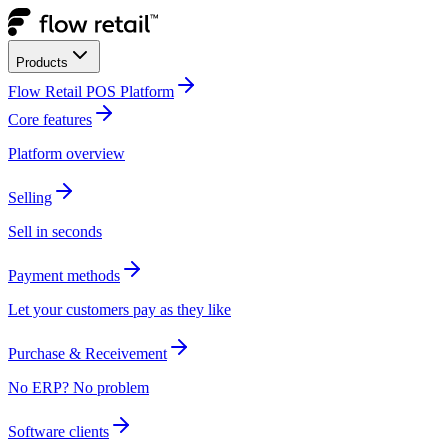
Products​​​​‌ ‍ ​‍​‍‌‍ ‌ ​‍‌‍‍‌‌‍‌ ‌‍‍‌‌‍ ‍​‍​‍​ ‍‍​‍​‍‌ ​ ‌‍​‌‌‍ ‍‌‍‍‌‌ ‌​‌ ‍‌​‍ ‍‌‍‍‌‌‍ ​‍​‍​‍ ​​‍​‍‌‍‍​‌ ​‍‌‍‌‌‌‍‌‍​‍​‍​ ‍‍​‍​‍‌‍‍​‌ ‌​‌ ‌​‌ ​​​ ‍‍​‍ ​‍ ‌‍ ​‌‍ ‌‍​ ‌‍​‌‌‍ ​‌‍‍​‌‍ ‌ ​ ‌ ‌​​ ‍‍​ ​ ​ ​​​ ​​​ ​​​‍ ‌ ​ ‌ ‌​‌ ‌‌‌‍‌​‌‍‍‌‌‍ ​‍ ‌‍‍‌‌‍ ‍‌ ‌​‌‍‌‌‌‍ ‍‌ ‌​​‍ ‌‍‌‌‌‍‌​‌‍‍‌‌ ‌​​‍ ‌‍ ‌‌‍ ‌‍‌​‌‍‌‌​ ‌‌ ​​‌ ​‍‌‍‌‌‌ ​ ‌‍‌‌‌‍ ‍‌ ‌​‌‍​‌‌ ‌​‌‍‍‌‌‍ ‌‍ ‍​ ‍ ‌‍‍‌‌‍‌​​ ‌​ ​‌​ ‍​​ ‍​‌‍‌‍‌‍​ ​ ‌ ​ ​ ‌‍​ ​‍ ‌​ ​ ‌‍​‌​ ​​‌‍‌‌​‍ ‌​ ‌​​ ​ ​ ​‌​ ​​​‍ ‌​ ‍​‌‍‌‍​ ‍‌​ ​ ​‍ ‌‌‍​‌‌‍‌‍‌‍​ ‌‍​‍​ ‌‍‌‍​ ​ ​‌​ ​ ​ ‍‌​ ‍‌​ ‌‍‌‍​‍​ ‍ ‌ ‌​‌ ‍‌‌ ​​‌‍‌‌​ ‌‌‍ ‍‌‍​‌‌ ‌‍‌‍‍‌‌‍‌ ‌‍​‌‌ ‌​‌‍‍‌‌‍ ‌‍ ‍​ ‍ ‌ ​​‌‍​‌‌ ‌​‌‍‍​​ ‌‌‍ ‍‌‍​‌‌ ‌‍‌‍‍‌‌‍‌ ‌‍​‌‌ ‌​‌‍‍‌‌‍ ‌‍ ‍‌​‍‌‌ ‌​‌‍‌‌‌‍ ‌‌ ​ ​‍‌‌​ ‌‌‌​​‍‌‌ ‌‍‍ ‌‍‌‌‌ ‍‌​‍‌‌​ ​ ‌​‌​​‍‌‌​ ​ ‌​‌​​‍‌‌​ ​‍​ ​‍​ ​‌‌‍​‍​ ​​​ ‌‍‌‍‌​​ ​​​ ‌ ​ ‌​​ ​‍​ ‌‌​ ​‌​ ​‌​‍‌‌​ ​‍​ ​‍​‍‌‌​ ‌‌‌​‌​​‍ ‍‌ ‌​‌‍‍‌‌ ‌​‌‍ ​‌‍‌‌​ ‌‍​‍‌‍​‌‌ ​ ‌‍‌‌‌‌‌‌‌ ​‍‌‍ ​​ ‌‌‍‍​‌ ‌​‌ ‌​‌ ​​​‍‌‌​ ​ ‌​​‌​‍‌‌​ ​‍‌​‌‍​‍‌‌​ ​‍‌​‌‍‌‍ ​‌‍ ‌‍​ ‌‍​‌‌‍ ​‌‍‍​‌‍ ‌ ​ ‌ ‌​​‍‌‌​ ​ ‌​​‌​ ​ ​ ​​​ ​​​ ​​​‍‌‌​ ​‍‌​‌‍‌ ​ ‌ ‌​‌ ‌‌‌‍‌​‌‍‍‌‌‍ ​‍‌‍‌‍‍‌‌‍‌​​ ‌​ ​‌​ ‍​​ ‍​‌‍‌‍‌‍​ ​ ‌ ​ ​ ‌‍​ ​‍ ‌​ ​ ‌‍​‌​ ​​‌‍‌‌​‍ ‌​ ‌​​ ​ ​ ​‌​ ​​​‍ ‌​ ‍​‌‍‌‍​ ‍‌​ ​ ​‍ ‌‌‍​‌‌‍‌‍‌‍​ ‌‍​‍​ ‌‍‌‍​ ​ ​‌​ ​ ​ ‍‌​ ‍‌​ ‌‍‌‍​‍​‍‌‍‌ ‌​‌ ‍‌‌ ​​‌‍‌‌​ ‌‌‍ ‍‌‍​‌‌ ‌‍‌‍‍‌‌‍‌ ‌‍​‌‌ ‌​‌‍‍‌‌‍ ‌‍ ‍​‍‌‍‌ ​​‌‍​‌‌ ‌​‌‍‍​​ ‌‌‍ ‍‌‍​‌‌ ‌‍‌‍‍‌‌‍‌ ‌‍​‌‌ ‌​‌‍‍‌‌‍ ‌‍ ‍‌​‍‌‌ ‌​‌‍‌‌‌‍ ‌‌ ​ ​‍‌‌​ ‌‌‌​​‍‌‌ ‌‍‍ ‌‍‌‌‌ ‍‌​‍‌‌​ ​ ‌​‌​​‍‌‌​ ​ ‌​‌​​‍‌‌​ ​‍​ ​‍​ ​‌‌‍​‍​ ​​​ ‌‍‌‍‌​​ ​​​ ‌ ​ ‌​​ ​‍​ ‌‌​ ​‌​ ​‌​‍‌‌​ ​‍​ ​‍​‍‌‌​ ‌‌‌​‌​​‍ ‍‌ ‌​‌‍‍‌‌ ‌​‌‍ ​‌‍‌‌​‍‌‍‌ ​​‌‍‌‌‌ ​‍‌ ​ ‌ ​​‌‍‌‌‌‍​ ‌ ‌​‌‍‍‌‌ ‌‍‌‍‌‌​ ‌‌ ​​‌ ‌‌‌‍​‍‌‍ ​‌‍‍‌‌ ​ ‌‍‍​‌‍‌‌‌‍‌​​‍​‍‌ ‌
Flow Retail POS Platform​​​​‌ ‍ ​‍​‍‌‍ ‌ ​‍‌‍‍‌‌‍‌ ‌‍‍‌‌‍ ‍​‍​‍​ ‍‍​‍​‍‌ ​ ‌‍​‌‌‍ ‍‌‍‍‌‌ ‌​‌ ‍‌​‍ ‍‌‍‍‌‌‍ ​‍​‍​‍ ​​‍​‍‌‍‍​‌ ​‍‌‍‌‌‌‍‌‍​‍​‍​ ‍‍​‍​‍‌‍‍​‌ ‌​‌ ‌​‌ ​​​ ‍‍​‍ ​‍ ‌‍ ​‌‍ ‌‍​ ‌‍​‌‌‍ ​‌‍‍​‌‍ ‌ ​ ‌ ‌​​ ‍‍​ ​ ​ ​​​ ​​​ ​​​‍ ‌ ​ ‌ ‌​‌ ‌‌‌‍‌​‌‍‍‌‌‍ ​‍ ‌‍‍‌‌‍ ‍‌ ‌​‌‍‌‌‌‍ ‍‌ ‌​​‍ ‌‍‌‌‌‍‌​‌‍‍‌‌ ‌​​‍ ‌‍ ‌‌‍ ‌‍‌​‌‍‌‌​ ‌‌ ​​‌ ​‍‌‍‌‌‌ ​ ‌‍‌‌‌‍ ‍‌ ‌​‌‍​‌‌ ‌​‌‍‍‌‌‍ ‌‍ ‍​ ‍ ‌‍‍‌‌‍‌​​ ‌​ ​‌​ ‍​​ ‍​‌‍‌‍‌‍​ ​ ‌ ​ ​ ‌‍​ ​‍ ‌​ ​ ‌‍​‌​ ​​‌‍‌‌​‍ ‌​ ‌​​ ​ ​ ​‌​ ​​​‍ ‌​ ‍​‌‍‌‍​ ‍‌​ ​ ​‍ ‌‌‍​‌‌‍‌‍‌‍​ ‌‍​‍​ ‌‍‌‍​ ​ ​‌​ ​ ​ ‍‌​ ‍‌​ ‌‍‌‍​‍​ ‍ ‌ ‌​‌ ‍‌‌ ​​‌‍‌‌​ ‌‌‍ ‍‌‍​‌‌ ‌‍‌‍‍‌‌‍‌ ‌‍​‌‌ ‌​‌‍‍‌‌‍ ‌‍ ‍​ ‍ ‌ ​​‌‍​‌‌ ‌​‌‍‍​​ ‌‌‍ ‍‌‍​‌‌ ‌‍‌‍‍‌‌‍‌ ‌‍​‌‌ ‌​‌‍‍‌‌‍ ‌‍ ‍‌​‍‌‌ ‌​‌‍‌‌‌‍ ‌‌ ​ ​‍‌‌​ ‌‌‌​​‍‌‌ ‌‍‍ ‌‍‌‌‌ ‍‌​‍‌‌​ ​ ‌​‌​​‍‌‌​ ​ ‌​‌​​‍‌‌​ ​‍​ ​‍​ ​‌‌‍​‍​ ​​​ ‌‍‌‍‌​​ ​​​ ‌ ​ ‌​​ ​‍​ ‌‌​ ​‌​ ​‌​‍‌‌​ ​‍​ ​‍​‍‌‌​ ‌‌‌​‌​​‍ ‍‌‍​ ‌‍‍​‌‍‍‌‌‍ ​‌‍‌​‌ ​‍‌‍‌‌‌‍ ‍​‍‌‌​ ‌‌‌​​‍‌‌ ‌‍‍ ‌‍‌‌‌ ‍‌​‍‌‌​ ​ ‌​‌​​‍‌‌​ ​ ‌​‌​​‍‌‌​ ​‍​ ​‍‌‍‌‍​ ​​​ ​‌​ ‌‍​ ‌​​ ​ ​ ‌‌‌‍‌‍​ ​​​ ​ ​ ‌‍​ ​ ​‍‌‌​ ​‍​ ​‍​‍‌‌​ ‌‌‌​‌​​‍ ‍‌ ‌​‌‍‍‌‌ ‌​‌‍ ​‌‍‌‌​ ‌‍​‍‌‍​‌‌ ​ ‌‍‌‌‌‌‌‌‌ ​‍‌‍ ​​ ‌‌‍‍​‌ ‌​‌ ‌​‌ ​​​‍‌‌​ ​ ‌​​‌​‍‌‌​ ​‍‌​‌‍​‍‌‌​ ​‍‌​‌‍‌‍ ​‌‍ ‌‍​ ‌‍​‌‌‍ ​‌‍‍​‌‍ ‌ ​ ‌ ‌​​‍‌‌​ ​ ‌​​‌​ ​ ​ ​​​ ​​​ ​​​‍‌‌​ ​‍‌​‌‍‌ ​ ‌ ‌​‌ ‌‌‌‍‌​‌‍‍‌‌‍ ​‍‌‍‌‍‍‌‌‍‌​​ ‌​ ​‌​ ‍​​ ‍​‌‍‌‍‌‍​ ​ ‌ ​ ​ ‌‍​ ​‍ ‌​ ​ ‌‍​‌​ ​​‌‍‌‌​‍ ‌​ ‌​​ ​ ​ ​‌​ ​​​‍ ‌​ ‍​‌‍‌‍​ ‍‌​ ​ ​‍ ‌‌‍​‌‌‍‌‍‌‍​ ‌‍​‍​ ‌‍‌‍​ ​ ​‌​ ​ ​ ‍‌​ ‍‌​ ‌‍‌‍​‍​‍‌‍‌ ‌​‌ ‍‌‌ ​​‌‍‌‌​ ‌‌‍ ‍‌‍​‌‌ ‌‍‌‍‍‌‌‍‌ ‌‍​‌‌ ‌​‌‍‍‌‌‍ ‌‍ ‍​‍‌‍‌ ​​‌‍​‌‌ ‌​‌‍‍​​ ‌‌‍ ‍‌‍​‌‌ ‌‍‌‍‍‌‌‍‌ ‌‍​‌‌ ‌​‌‍‍‌‌‍ ‌‍ ‍‌​‍‌‌ ‌​‌‍‌‌‌‍ ‌‌ ​ ​‍‌‌​ ‌‌‌​​‍‌‌ ‌‍‍ ‌‍‌‌‌ ‍‌​‍‌‌​ ​ ‌​‌​​‍‌‌​ ​ ‌​‌​​‍‌‌​ ​‍​ ​‍​ ​‌‌‍​‍​ ​​​ ‌‍‌‍‌​​ ​​​ ‌ ​ ‌​​ ​‍​ ‌‌​ ​‌​ ​‌​‍‌‌​ ​‍​ ​‍​‍‌‌​ ‌‌‌​‌​​‍ ‍‌‍​ ‌‍‍​‌‍‍‌‌‍ ​‌‍‌​‌ ​‍‌‍‌‌‌‍ ‍​‍‌‌​ ‌‌‌​​‍‌‌ ‌‍‍ ‌‍‌‌‌ ‍‌​‍‌‌​ ​ ‌​‌​​‍‌‌​ ​ ‌​‌​​‍‌‌​ ​‍​ ​‍‌‍‌‍​ ​​​ ​‌​ ‌‍​ ‌​​ ​ ​ ‌‌‌‍‌‍​ ​​​ ​ ​ ‌‍​ ​ ​‍‌‌​ ​‍​ ​‍​‍‌‌​ ‌‌‌​‌​​‍ ‍‌ ‌​‌‍‍‌‌ ‌​‌‍ ​‌‍‌‌​‍‌‍‌ ​​‌‍‌‌‌ ​‍‌ ​ ‌ ​​‌‍‌‌‌‍​ ‌ ‌​‌‍‍‌‌ ‌‍‌‍‌‌​ ‌‌ ​​‌ ‌‌‌‍​‍‌‍ ​‌‍‍‌‌ ​ ‌‍‍​‌‍‌‌‌‍‌​​‍​‍‌ ‌
Core features​​​​‌ ‍ ​‍​‍‌‍ ‌ ​‍‌‍‍‌‌‍‌ ‌‍‍‌‌‍ ‍​‍​‍​ ‍‍​‍​‍‌ ​ ‌‍​‌‌‍ ‍‌‍‍‌‌ ‌​‌ ‍‌​‍ ‍‌‍‍‌‌‍ ​‍​‍​‍ ​​‍​‍‌‍‍​‌ ​‍‌‍‌‌‌‍‌‍​‍​‍​ ‍‍​‍​‍‌‍‍​‌ ‌​‌ ‌​‌ ​​​ ‍‍​‍ ​‍ ‌‍ ​‌‍ ‌‍​ ‌‍​‌‌‍ ​‌‍‍​‌‍ ‌ ​ ‌ ‌​​ ‍‍​ ​ ​ ​​​ ​​​ ​​​‍ ‌ ​ ‌ ‌​‌ ‌‌‌‍‌​‌‍‍‌‌‍ ​‍ ‌‍‍‌‌‍ ‍‌ ‌​‌‍‌‌‌‍ ‍‌ ‌​​‍ ‌‍‌‌‌‍‌​‌‍‍‌‌ ‌​​‍ ‌‍ ‌‌‍ ‌‍‌​‌‍‌‌​ ‌‌ ​​‌ ​‍‌‍‌‌‌ ​ ‌‍‌‌‌‍ ‍‌ ‌​‌‍​‌‌ ‌​‌‍‍‌‌‍ ‌‍ ‍​ ‍ ‌‍‍‌‌‍‌​​ ‌​ ​‌​ ‍​​ ‍​‌‍‌‍‌‍​ ​ ‌ ​ ​ ‌‍​ ​‍ ‌​ ​ ‌‍​‌​ ​​‌‍‌‌​‍ ‌​ ‌​​ ​ ​ ​‌​ ​​​‍ ‌​ ‍​‌‍‌‍​ ‍‌​ ​ ​‍ ‌‌‍​‌‌‍‌‍‌‍​ ‌‍​‍​ ‌‍‌‍​ ​ ​‌​ ​ ​ ‍‌​ ‍‌​ ‌‍‌‍​‍​ ‍ ‌ ‌​‌ ‍‌‌ ​​‌‍‌‌​ ‌‌‍ ‍‌‍​‌‌ ‌‍‌‍‍‌‌‍‌ ‌‍​‌‌ ‌​‌‍‍‌‌‍ ‌‍ ‍​ ‍ ‌ ​​‌‍​‌‌ ‌​‌‍‍​​ ‌‌‍ ‍‌‍​‌‌ ‌‍‌‍‍‌‌‍‌ ‌‍​‌‌ ‌​‌‍‍‌‌‍ ‌‍ ‍‌​‍‌‌ ‌​‌‍‌‌‌‍ ‌‌ ​ ​‍‌‌​ ‌‌‌​​‍‌‌ ‌‍‍ ‌‍‌‌‌ ‍‌​‍‌‌​ ​ ‌​‌​​‍‌‌​ ​ ‌​‌​​‍‌‌​ ​‍​ ​‍​ ​‌‌‍​‍​ ​​​ ‌‍‌‍‌​​ ​​​ ‌ ​ ‌​​ ​‍​ ‌‌​ ​‌​ ​‌​‍‌‌​ ​‍​ ​‍​‍‌‌​ ‌‌‌​‌​​‍ ‍‌‍​ ‌‍‍​‌‍‍‌‌‍ ​‌‍‌​‌ ​‍‌‍‌‌‌‍ ‍​‍‌‌​ ‌‌‌​​‍‌‌ ‌‍‍ ‌‍‌‌‌ ‍‌​‍‌‌​ ​ ‌​‌​​‍‌‌​ ​ ‌​‌​​‍‌‌​ ​‍​ ​‍‌‍‌‍​ ​​​ ​‌​ ‌‍​ ‌​​ ​ ​ ‌‌‌‍‌‍​ ​​​ ​ ​ ‌‍​ ​ ​‍‌‌​ ​‍​ ​‍​‍‌‌​ ‌‌‌​‌​​‍ ‍‌‍​ ‌‍‍​‌‍‍‌‌‍ ​‌‍‌​‌ ​‍‌‍‌‌‌‍ ‍​‍‌‌​ ‌‌‌​​‍‌‌ ‌‍‍ ‌‍‌‌‌ ‍‌​‍‌‌​ ​ ‌​‌​​‍‌‌​ ​ ‌​‌​​‍‌‌​ ​‍​ ​‍‌‍​ ‌‍​‌‌‍​‍‌‍​‍‌‍‌‌‌‍​ ​ ‍‌​ ​ ‌‍‌‌‌‍​ ‌‍‌‌‌‍‌‌​‍‌‌​ ​‍​ ​‍​‍‌‌​ ‌‌‌​‌​​‍ ‍‌ ‌​‌‍‍‌‌ ‌​‌‍ ​‌‍‌‌​ ‌‍​‍‌‍​‌‌ ​ ‌‍‌‌‌‌‌‌‌ ​‍‌‍ ​​ ‌‌‍‍​‌ ‌​‌ ‌​‌ ​​​‍‌‌​ ​ ‌​​‌​‍‌‌​ ​‍‌​‌‍​‍‌‌​ ​‍‌​‌‍‌‍ ​‌‍ ‌‍​ ‌‍​‌‌‍ ​‌‍‍​‌‍ ‌ ​ ‌ ‌​​‍‌‌​ ​ ‌​​‌​ ​ ​ ​​​ ​​​ ​​​‍‌‌​ ​‍‌​‌‍‌ ​ ‌ ‌​‌ ‌‌‌‍‌​‌‍‍‌‌‍ ​‍‌‍‌‍‍‌‌‍‌​​ ‌​ ​‌​ ‍​​ ‍​‌‍‌‍‌‍​ ​ ‌ ​ ​ ‌‍​ ​‍ ‌​ ​ ‌‍​‌​ ​​‌‍‌‌​‍ ‌​ ‌​​ ​ ​ ​‌​ ​​​‍ ‌​ ‍​‌‍‌‍​ ‍‌​ ​ ​‍ ‌‌‍​‌‌‍‌‍‌‍​ ‌‍​‍​ ‌‍‌‍​ ​ ​‌​ ​ ​ ‍‌​ ‍‌​ ‌‍‌‍​‍​‍‌‍‌ ‌​‌ ‍‌‌ ​​‌‍‌‌​ ‌‌‍ ‍‌‍​‌‌ ‌‍‌‍‍‌‌‍‌ ‌‍​‌‌ ‌​‌‍‍‌‌‍ ‌‍ ‍​‍‌‍‌ ​​‌‍​‌‌ ‌​‌‍‍​​ ‌‌‍ ‍‌‍​‌‌ ‌‍‌‍‍‌‌‍‌ ‌‍​‌‌ ‌​‌‍‍‌‌‍ ‌‍ ‍‌​‍‌‌ ‌​‌‍‌‌‌‍ ‌‌ ​ ​‍‌‌​ ‌‌‌​​‍‌‌ ‌‍‍ ‌‍‌‌‌ ‍‌​‍‌‌​ ​ ‌​‌​​‍‌‌​ ​ ‌​‌​​‍‌‌​ ​‍​ ​‍​ ​‌‌‍​‍​ ​​​ ‌‍‌‍‌​​ ​​​ ‌ ​ ‌​​ ​‍​ ‌‌​ ​‌​ ​‌​‍‌‌​ ​‍​ ​‍​‍‌‌​ ‌‌‌​‌​​‍ ‍‌‍​ ‌‍‍​‌‍‍‌‌‍ ​‌‍‌​‌ ​‍‌‍‌‌‌‍ ‍​‍‌‌​ ‌‌‌​​‍‌‌ ‌‍‍ ‌‍‌‌‌ ‍‌​‍‌‌​ ​ ‌​‌​​‍‌‌​ ​ ‌​‌​​‍‌‌​ ​‍​ ​‍‌‍‌‍​ ​​​ ​‌​ ‌‍​ ‌​​ ​ ​ ‌‌‌‍‌‍​ ​​​ ​ ​ ‌‍​ ​ ​‍‌‌​ ​‍​ ​‍​‍‌‌​ ‌‌‌​‌​​‍ ‍‌‍​ ‌‍‍​‌‍‍‌‌‍ ​‌‍‌​‌ ​‍‌‍‌‌‌‍ ‍​‍‌‌​ ‌‌‌​​‍‌‌ ‌‍‍ ‌‍‌‌‌ ‍‌​‍‌‌​ ​ ‌​‌​​‍‌‌​ ​ ‌​‌​​‍‌‌​ ​‍​ ​‍‌‍​ ‌‍​‌‌‍​‍‌‍​‍‌‍‌‌‌‍​ ​ ‍‌​ ​ ‌‍‌‌‌‍​ ‌‍‌‌‌‍‌‌​‍‌‌​ ​‍​ ​‍​‍‌‌​ ‌‌‌​‌​​‍ ‍‌ ‌​‌‍‍‌‌ ‌​‌‍ ​‌‍‌‌​‍‌‍‌ ​​‌‍‌‌‌ ​‍‌ ​ ‌ ​​‌‍‌‌‌‍​ ‌ ‌​‌‍‍‌‌ ‌‍‌‍‌‌​ ‌‌ ​​‌ ‌‌‌‍​‍‌‍ ​‌‍‍‌‌ ​ ‌‍‍​‌‍‌‌‌‍‌​​‍​‍‌ ‌
Platform overview​​​​‌ ‍ ​‍​‍‌‍ ‌ ​‍‌‍‍‌‌‍‌ ‌‍‍‌‌‍ ‍​‍​‍​ ‍‍​‍​‍‌ ​ ‌‍​‌‌‍ ‍‌‍‍‌‌ ‌​‌ ‍‌​‍ ‍‌‍‍‌‌‍ ​‍​‍​‍ ​​‍​‍‌‍‍​‌ ​‍‌‍‌‌‌‍‌‍​‍​‍​ ‍‍​‍​‍‌‍‍​‌ ‌​‌ ‌​‌ ​​​ ‍‍​‍ ​‍ ‌‍ ​‌‍ ‌‍​ ‌‍​‌‌‍ ​‌‍‍​‌‍ ‌ ​ ‌ ‌​​ ‍‍​ ​ ​ ​​​ ​​​ ​​​‍ ‌ ​ ‌ ‌​‌ ‌‌‌‍‌​‌‍‍‌‌‍ ​‍ ‌‍‍‌‌‍ ‍‌ ‌​‌‍‌‌‌‍ ‍‌ ‌​​‍ ‌‍‌‌‌‍‌​‌‍‍‌‌ ‌​​‍ ‌‍ ‌‌‍ ‌‍‌​‌‍‌‌​ ‌‌ ​​‌ ​‍‌‍‌‌‌ ​ ‌‍‌‌‌‍ ‍‌ ‌​‌‍​‌‌ ‌​‌‍‍‌‌‍ ‌‍ ‍​ ‍ ‌‍‍‌‌‍‌​​ ‌​ ​‌​ ‍​​ ‍​‌‍‌‍‌‍​ ​ ‌ ​ ​ ‌‍​ ​‍ ‌​ ​ ‌‍​‌​ ​​‌‍‌‌​‍ ‌​ ‌​​ ​ ​ ​‌​ ​​​‍ ‌​ ‍​‌‍‌‍​ ‍‌​ ​ ​‍ ‌‌‍​‌‌‍‌‍‌‍​ ‌‍​‍​ ‌‍‌‍​ ​ ​‌​ ​ ​ ‍‌​ ‍‌​ ‌‍‌‍​‍​ ‍ ‌ ‌​‌ ‍‌‌ ​​‌‍‌‌​ ‌‌‍ ‍‌‍​‌‌ ‌‍‌‍‍‌‌‍‌ ‌‍​‌‌ ‌​‌‍‍‌‌‍ ‌‍ ‍​ ‍ ‌ ​​‌‍​‌‌ ‌​‌‍‍​​ ‌‌‍ ‍‌‍​‌‌ ‌‍‌‍‍‌‌‍‌ ‌‍​‌‌ ‌​‌‍‍‌‌‍ ‌‍ ‍‌​‍‌‌ ‌​‌‍‌‌‌‍ ‌‌ ​ ​‍‌‌​ ‌‌‌​​‍‌‌ ‌‍‍ ‌‍‌‌‌ ‍‌​‍‌‌​ ​ ‌​‌​​‍‌‌​ ​ ‌​‌​​‍‌‌​ ​‍​ ​‍​ ​‌‌‍​‍​ ​​​ ‌‍‌‍‌​​ ​​​ ‌ ​ ‌​​ ​‍​ ‌‌​ ​‌​ ​‌​‍‌‌​ ​‍​ ​‍​‍‌‌​ ‌‌‌​‌​​‍ ‍‌‍​ ‌‍‍​‌‍‍‌‌‍ ​‌‍‌​‌ ​‍‌‍‌‌‌‍ ‍​‍‌‌​ ‌‌‌​​‍‌‌ ‌‍‍ ‌‍‌‌‌ ‍‌​‍‌‌​ ​ ‌​‌​​‍‌‌​ ​ ‌​‌​​‍‌‌​ ​‍​ ​‍‌‍‌‍​ ​​​ ​‌​ ‌‍​ ‌​​ ​ ​ ‌‌‌‍‌‍​ ​​​ ​ ​ ‌‍​ ​ ​‍‌‌​ ​‍​ ​‍​‍‌‌​ ‌‌‌​‌​​‍ ‍‌‍​ ‌‍‍​‌‍‍‌‌‍ ​‌‍‌​‌ ​‍‌‍‌‌‌‍ ‍​‍‌‌​ ‌‌‌​​‍‌‌ ‌‍‍ ‌‍‌‌‌ ‍‌​‍‌‌​ ​ ‌​‌​​‍‌‌​ ​ ‌​‌​​‍‌‌​ ​‍​ ​‍‌‍​ ‌‍​‌‌‍​‍‌‍​‍‌‍‌‌‌‍​ ​ ‍‌​ ​ ‌‍‌‌‌‍​ ‌‍‌‌‌‍‌‌​‍‌‌​ ​‍​ ​‍​‍‌‌​ ‌‌‌​‌​​‍ ‍‌‍‌‌‌ ‍​‌‍​ ‌‍‌‌‌ ​‍‌ ​​‌ ‌​​ ‌‍​‍‌‍​‌‌ ​ ‌‍‌‌‌‌‌‌‌ ​‍‌‍ ​​ ‌‌‍‍​‌ ‌​‌ ‌​‌ ​​​‍‌‌​ ​ ‌​​‌​‍‌‌​ ​‍‌​‌‍​‍‌‌​ ​‍‌​‌‍‌‍ ​‌‍ ‌‍​ ‌‍​‌‌‍ ​‌‍‍​‌‍ ‌ ​ ‌ ‌​​‍‌‌​ ​ ‌​​‌​ ​ ​ ​​​ ​​​ ​​​‍‌‌​ ​‍‌​‌‍‌ ​ ‌ ‌​‌ ‌‌‌‍‌​‌‍‍‌‌‍ ​‍‌‍‌‍‍‌‌‍‌​​ ‌​ ​‌​ ‍​​ ‍​‌‍‌‍‌‍​ ​ ‌ ​ ​ ‌‍​ ​‍ ‌​ ​ ‌‍​‌​ ​​‌‍‌‌​‍ ‌​ ‌​​ ​ ​ ​‌​ ​​​‍ ‌​ ‍​‌‍‌‍​ ‍‌​ ​ ​‍ ‌‌‍​‌‌‍‌‍‌‍​ ‌‍​‍​ ‌‍‌‍​ ​ ​‌​ ​ ​ ‍‌​ ‍‌​ ‌‍‌‍​‍​‍‌‍‌ ‌​‌ ‍‌‌ ​​‌‍‌‌​ ‌‌‍ ‍‌‍​‌‌ ‌‍‌‍‍‌‌‍‌ ‌‍​‌‌ ‌​‌‍‍‌‌‍ ‌‍ ‍​‍‌‍‌ ​​‌‍​‌‌ ‌​‌‍‍​​ ‌‌‍ ‍‌‍​‌‌ ‌‍‌‍‍‌‌‍‌ ‌‍​‌‌ ‌​‌‍‍‌‌‍ ‌‍ ‍‌​‍‌‌ ‌​‌‍‌‌‌‍ ‌‌ ​ ​‍‌‌​ ‌‌‌​​‍‌‌ ‌‍‍ ‌‍‌‌‌ ‍‌​‍‌‌​ ​ ‌​‌​​‍‌‌​ ​ ‌​‌​​‍‌‌​ ​‍​ ​‍​ ​‌‌‍​‍​ ​​​ ‌‍‌‍‌​​ ​​​ ‌ ​ ‌​​ ​‍​ ‌‌​ ​‌​ ​‌​‍‌‌​ ​‍​ ​‍​‍‌‌​ ‌‌‌​‌​​‍ ‍‌‍​ ‌‍‍​‌‍‍‌‌‍ ​‌‍‌​‌ ​‍‌‍‌‌‌‍ ‍​‍‌‌​ ‌‌‌​​‍‌‌ ‌‍‍ ‌‍‌‌‌ ‍‌​‍‌‌​ ​ ‌​‌​​‍‌‌​ ​ ‌​‌​​‍‌‌​ ​‍​ ​‍‌‍‌‍​ ​​​ ​‌​ ‌‍​ ‌​​ ​ ​ ‌‌‌‍‌‍​ ​​​ ​ ​ ‌‍​ ​ ​‍‌‌​ ​‍​ ​‍​‍‌‌​ ‌‌‌​‌​​‍ ‍‌‍​ ‌‍‍​‌‍‍‌‌‍ ​‌‍‌​‌ ​‍‌‍‌‌‌‍ ‍​‍‌‌​ ‌‌‌​​‍‌‌ ‌‍‍ ‌‍‌‌‌ ‍‌​‍‌‌​ ​ ‌​‌​​‍‌‌​ ​ ‌​‌​​‍‌‌​ ​‍​ ​‍‌‍​ ‌‍​‌‌‍​‍‌‍​‍‌‍‌‌‌‍​ ​ ‍‌​ ​ ‌‍‌‌‌‍​ ‌‍‌‌‌‍‌‌​‍‌‌​ ​‍​ ​‍​‍‌‌​ ‌‌‌​‌​​‍ ‍‌‍‌‌‌ ‍​‌‍​ ‌‍‌‌‌ ​‍‌ ​​‌ ‌​​‍‌‍‌ ​​‌‍‌‌‌ ​‍‌ ​ ‌ ​​‌‍‌‌‌‍​ ‌ ‌​‌‍‍‌‌ ‌‍‌‍‌‌​ ‌‌ ​​‌ ‌‌‌‍​‍‌‍ ​‌‍‍‌‌ ​ ‌‍‍​‌‍‌‌‌‍‌​​‍​‍‌ ‌
Selling​​​​‌ ‍ ​‍​‍‌‍ ‌ ​‍‌‍‍‌‌‍‌ ‌‍‍‌‌‍ ‍​‍​‍​ ‍‍​‍​‍‌ ​ ‌‍​‌‌‍ ‍‌‍‍‌‌ ‌​‌ ‍‌​‍ ‍‌‍‍‌‌‍ ​‍​‍​‍ ​​‍​‍‌‍‍​‌ ​‍‌‍‌‌‌‍‌‍​‍​‍​ ‍‍​‍​‍‌‍‍​‌ ‌​‌ ‌​‌ ​​​ ‍‍​‍ ​‍ ‌‍ ​‌‍ ‌‍​ ‌‍​‌‌‍ ​‌‍‍​‌‍ ‌ ​ ‌ ‌​​ ‍‍​ ​ ​ ​​​ ​​​ ​​​‍ ‌ ​ ‌ ‌​‌ ‌‌‌‍‌​‌‍‍‌‌‍ ​‍ ‌‍‍‌‌‍ ‍‌ ‌​‌‍‌‌‌‍ ‍‌ ‌​​‍ ‌‍‌‌‌‍‌​‌‍‍‌‌ ‌​​‍ ‌‍ ‌‌‍ ‌‍‌​‌‍‌‌​ ‌‌ ​​‌ ​‍‌‍‌‌‌ ​ ‌‍‌‌‌‍ ‍‌ ‌​‌‍​‌‌ ‌​‌‍‍‌‌‍ ‌‍ ‍​ ‍ ‌‍‍‌‌‍‌​​ ‌​ ​‌​ ‍​​ ‍​‌‍‌‍‌‍​ ​ ‌ ​ ​ ‌‍​ ​‍ ‌​ ​ ‌‍​‌​ ​​‌‍‌‌​‍ ‌​ ‌​​ ​ ​ ​‌​ ​​​‍ ‌​ ‍​‌‍‌‍​ ‍‌​ ​ ​‍ ‌‌‍​‌‌‍‌‍‌‍​ ‌‍​‍​ ‌‍‌‍​ ​ ​‌​ ​ ​ ‍‌​ ‍‌​ ‌‍‌‍​‍​ ‍ ‌ ‌​‌ ‍‌‌ ​​‌‍‌‌​ ‌‌‍ ‍‌‍​‌‌ ‌‍‌‍‍‌‌‍‌ ‌‍​‌‌ ‌​‌‍‍‌‌‍ ‌‍ ‍​ ‍ ‌ ​​‌‍​‌‌ ‌​‌‍‍​​ ‌‌‍ ‍‌‍​‌‌ ‌‍‌‍‍‌‌‍‌ ‌‍​‌‌ ‌​‌‍‍‌‌‍ ‌‍ ‍‌​‍‌‌ ‌​‌‍‌‌‌‍ ‌‌ ​ ​‍‌‌​ ‌‌‌​​‍‌‌ ‌‍‍ ‌‍‌‌‌ ‍‌​‍‌‌​ ​ ‌​‌​​‍‌‌​ ​ ‌​‌​​‍‌‌​ ​‍​ ​‍​ ​‌‌‍​‍​ ​​​ ‌‍‌‍‌​​ ​​​ ‌ ​ ‌​​ ​‍​ ‌‌​ ​‌​ ​‌​‍‌‌​ ​‍​ ​‍​‍‌‌​ ‌‌‌​‌​​‍ ‍‌‍​ ‌‍‍​‌‍‍‌‌‍ ​‌‍‌​‌ ​‍‌‍‌‌‌‍ ‍​‍‌‌​ ‌‌‌​​‍‌‌ ‌‍‍ ‌‍‌‌‌ ‍‌​‍‌‌​ ​ ‌​‌​​‍‌‌​ ​ ‌​‌​​‍‌‌​ ​‍​ ​‍‌‍‌‍​ ​​​ ​‌​ ‌‍​ ‌​​ ​ ​ ‌‌‌‍‌‍​ ​​​ ​ ​ ‌‍​ ​ ​‍‌‌​ ​‍​ ​‍​‍‌‌​ ‌‌‌​‌​​‍ ‍‌‍​ ‌‍‍​‌‍‍‌‌‍ ​‌‍‌​‌ ​‍‌‍‌‌‌‍ ‍​‍‌‌​ ‌‌‌​​‍‌‌ ‌‍‍ ‌‍‌‌‌ ‍‌​‍‌‌​ ​ ‌​‌​​‍‌‌​ ​ ‌​‌​​‍‌‌​ ​‍​ ​‍​ ‍‌​ ‌‍‌‍​ ​ ​‌​ ‌‍‌‍​ ‌‍​‌​ ‌ ​ ​‍​ ‌​‌‍‌‍​ ‌‌​‍‌‌​ ​‍​ ​‍​‍‌‌​ ‌‌‌​‌​​‍ ‍‌ ‌​‌‍‍‌‌ ‌​‌‍ ​‌‍‌‌​ ‌‍​‍‌‍​‌‌ ​ ‌‍‌‌‌‌‌‌‌ ​‍‌‍ ​​ ‌‌‍‍​‌ ‌​‌ ‌​‌ ​​​‍‌‌​ ​ ‌​​‌​‍‌‌​ ​‍‌​‌‍​‍‌‌​ ​‍‌​‌‍‌‍ ​‌‍ ‌‍​ ‌‍​‌‌‍ ​‌‍‍​‌‍ ‌ ​ ‌ ‌​​‍‌‌​ ​ ‌​​‌​ ​ ​ ​​​ ​​​ ​​​‍‌‌​ ​‍‌​‌‍‌ ​ ‌ ‌​‌ ‌‌‌‍‌​‌‍‍‌‌‍ ​‍‌‍‌‍‍‌‌‍‌​​ ‌​ ​‌​ ‍​​ ‍​‌‍‌‍‌‍​ ​ ‌ ​ ​ ‌‍​ ​‍ ‌​ ​ ‌‍​‌​ ​​‌‍‌‌​‍ ‌​ ‌​​ ​ ​ ​‌​ ​​​‍ ‌​ ‍​‌‍‌‍​ ‍‌​ ​ ​‍ ‌‌‍​‌‌‍‌‍‌‍​ ‌‍​‍​ ‌‍‌‍​ ​ ​‌​ ​ ​ ‍‌​ ‍‌​ ‌‍‌‍​‍​‍‌‍‌ ‌​‌ ‍‌‌ ​​‌‍‌‌​ ‌‌‍ ‍‌‍​‌‌ ‌‍‌‍‍‌‌‍‌ ‌‍​‌‌ ‌​‌‍‍‌‌‍ ‌‍ ‍​‍‌‍‌ ​​‌‍​‌‌ ‌​‌‍‍​​ ‌‌‍ ‍‌‍​‌‌ ‌‍‌‍‍‌‌‍‌ ‌‍​‌‌ ‌​‌‍‍‌‌‍ ‌‍ ‍‌​‍‌‌ ‌​‌‍‌‌‌‍ ‌‌ ​ ​‍‌‌​ ‌‌‌​​‍‌‌ ‌‍‍ ‌‍‌‌‌ ‍‌​‍‌‌​ ​ ‌​‌​​‍‌‌​ ​ ‌​‌​​‍‌‌​ ​‍​ ​‍​ ​‌‌‍​‍​ ​​​ ‌‍‌‍‌​​ ​​​ ‌ ​ ‌​​ ​‍​ ‌‌​ ​‌​ ​‌​‍‌‌​ ​‍​ ​‍​‍‌‌​ ‌‌‌​‌​​‍ ‍‌‍​ ‌‍‍​‌‍‍‌‌‍ ​‌‍‌​‌ ​‍‌‍‌‌‌‍ ‍​‍‌‌​ ‌‌‌​​‍‌‌ ‌‍‍ ‌‍‌‌‌ ‍‌​‍‌‌​ ​ ‌​‌​​‍‌‌​ ​ ‌​‌​​‍‌‌​ ​‍​ ​‍‌‍‌‍​ ​​​ ​‌​ ‌‍​ ‌​​ ​ ​ ‌‌‌‍‌‍​ ​​​ ​ ​ ‌‍​ ​ ​‍‌‌​ ​‍​ ​‍​‍‌‌​ ‌‌‌​‌​​‍ ‍‌‍​ ‌‍‍​‌‍‍‌‌‍ ​‌‍‌​‌ ​‍‌‍‌‌‌‍ ‍​‍‌‌​ ‌‌‌​​‍‌‌ ‌‍‍ ‌‍‌‌‌ ‍‌​‍‌‌​ ​ ‌​‌​​‍‌‌​ ​ ‌​‌​​‍‌‌​ ​‍​ ​‍​ ‍‌​ ‌‍‌‍​ ​ ​‌​ ‌‍‌‍​ ‌‍​‌​ ‌ ​ ​‍​ ‌​‌‍‌‍​ ‌‌​‍‌‌​ ​‍​ ​‍​‍‌‌​ ‌‌‌​‌​​‍ ‍‌ ‌​‌‍‍‌‌ ‌​‌‍ ​‌‍‌‌​‍‌‍‌ ​​‌‍‌‌‌ ​‍‌ ​ ‌ ​​‌‍‌‌‌‍​ ‌ ‌​‌‍‍‌‌ ‌‍‌‍‌‌​ ‌‌ ​​‌ ‌‌‌‍​‍‌‍ ​‌‍‍‌‌ ​ ‌‍‍​‌‍‌‌‌‍‌​​‍​‍‌ ‌
Sell in seconds​​​​‌ ‍ ​‍​‍‌‍ ‌ ​‍‌‍‍‌‌‍‌ ‌‍‍‌‌‍ ‍​‍​‍​ ‍‍​‍​‍‌ ​ ‌‍​‌‌‍ ‍‌‍‍‌‌ ‌​‌ ‍‌​‍ ‍‌‍‍‌‌‍ ​‍​‍​‍ ​​‍​‍‌‍‍​‌ ​‍‌‍‌‌‌‍‌‍​‍​‍​ ‍‍​‍​‍‌‍‍​‌ ‌​‌ ‌​‌ ​​​ ‍‍​‍ ​‍ ‌‍ ​‌‍ ‌‍​ ‌‍​‌‌‍ ​‌‍‍​‌‍ ‌ ​ ‌ ‌​​ ‍‍​ ​ ​ ​​​ ​​​ ​​​‍ ‌ ​ ‌ ‌​‌ ‌‌‌‍‌​‌‍‍‌‌‍ ​‍ ‌‍‍‌‌‍ ‍‌ ‌​‌‍‌‌‌‍ ‍‌ ‌​​‍ ‌‍‌‌‌‍‌​‌‍‍‌‌ ‌​​‍ ‌‍ ‌‌‍ ‌‍‌​‌‍‌‌​ ‌‌ ​​‌ ​‍‌‍‌‌‌ ​ ‌‍‌‌‌‍ ‍‌ ‌​‌‍​‌‌ ‌​‌‍‍‌‌‍ ‌‍ ‍​ ‍ ‌‍‍‌‌‍‌​​ ‌​ ​‌​ ‍​​ ‍​‌‍‌‍‌‍​ ​ ‌ ​ ​ ‌‍​ ​‍ ‌​ ​ ‌‍​‌​ ​​‌‍‌‌​‍ ‌​ ‌​​ ​ ​ ​‌​ ​​​‍ ‌​ ‍​‌‍‌‍​ ‍‌​ ​ ​‍ ‌‌‍​‌‌‍‌‍‌‍​ ‌‍​‍​ ‌‍‌‍​ ​ ​‌​ ​ ​ ‍‌​ ‍‌​ ‌‍‌‍​‍​ ‍ ‌ ‌​‌ ‍‌‌ ​​‌‍‌‌​ ‌‌‍ ‍‌‍​‌‌ ‌‍‌‍‍‌‌‍‌ ‌‍​‌‌ ‌​‌‍‍‌‌‍ ‌‍ ‍​ ‍ ‌ ​​‌‍​‌‌ ‌​‌‍‍​​ ‌‌‍ ‍‌‍​‌‌ ‌‍‌‍‍‌‌‍‌ ‌‍​‌‌ ‌​‌‍‍‌‌‍ ‌‍ ‍‌​‍‌‌ ‌​‌‍‌‌‌‍ ‌‌ ​ ​‍‌‌​ ‌‌‌​​‍‌‌ ‌‍‍ ‌‍‌‌‌ ‍‌​‍‌‌​ ​ ‌​‌​​‍‌‌​ ​ ‌​‌​​‍‌‌​ ​‍​ ​‍​ ​‌‌‍​‍​ ​​​ ‌‍‌‍‌​​ ​​​ ‌ ​ ‌​​ ​‍​ ‌‌​ ​‌​ ​‌​‍‌‌​ ​‍​ ​‍​‍‌‌​ ‌‌‌​‌​​‍ ‍‌‍​ ‌‍‍​‌‍‍‌‌‍ ​‌‍‌​‌ ​‍‌‍‌‌‌‍ ‍​‍‌‌​ ‌‌‌​​‍‌‌ ‌‍‍ ‌‍‌‌‌ ‍‌​‍‌‌​ ​ ‌​‌​​‍‌‌​ ​ ‌​‌​​‍‌‌​ ​‍​ ​‍‌‍‌‍​ ​​​ ​‌​ ‌‍​ ‌​​ ​ ​ ‌‌‌‍‌‍​ ​​​ ​ ​ ‌‍​ ​ ​‍‌‌​ ​‍​ ​‍​‍‌‌​ ‌‌‌​‌​​‍ ‍‌‍​ ‌‍‍​‌‍‍‌‌‍ ​‌‍‌​‌ ​‍‌‍‌‌‌‍ ‍​‍‌‌​ ‌‌‌​​‍‌‌ ‌‍‍ ‌‍‌‌‌ ‍‌​‍‌‌​ ​ ‌​‌​​‍‌‌​ ​ ‌​‌​​‍‌‌​ ​‍​ ​‍​ ‍‌​ ‌‍‌‍​ ​ ​‌​ ‌‍‌‍​ ‌‍​‌​ ‌ ​ ​‍​ ‌​‌‍‌‍​ ‌‌​‍‌‌​ ​‍​ ​‍​‍‌‌​ ‌‌‌​‌​​‍ ‍‌‍‌‌‌ ‍​‌‍​ ‌‍‌‌‌ ​‍‌ ​​‌ ‌​​ ‌‍​‍‌‍​‌‌ ​ ‌‍‌‌‌‌‌‌‌ ​‍‌‍ ​​ ‌‌‍‍​‌ ‌​‌ ‌​‌ ​​​‍‌‌​ ​ ‌​​‌​‍‌‌​ ​‍‌​‌‍​‍‌‌​ ​‍‌​‌‍‌‍ ​‌‍ ‌‍​ ‌‍​‌‌‍ ​‌‍‍​‌‍ ‌ ​ ‌ ‌​​‍‌‌​ ​ ‌​​‌​ ​ ​ ​​​ ​​​ ​​​‍‌‌​ ​‍‌​‌‍‌ ​ ‌ ‌​‌ ‌‌‌‍‌​‌‍‍‌‌‍ ​‍‌‍‌‍‍‌‌‍‌​​ ‌​ ​‌​ ‍​​ ‍​‌‍‌‍‌‍​ ​ ‌ ​ ​ ‌‍​ ​‍ ‌​ ​ ‌‍​‌​ ​​‌‍‌‌​‍ ‌​ ‌​​ ​ ​ ​‌​ ​​​‍ ‌​ ‍​‌‍‌‍​ ‍‌​ ​ ​‍ ‌‌‍​‌‌‍‌‍‌‍​ ‌‍​‍​ ‌‍‌‍​ ​ ​‌​ ​ ​ ‍‌​ ‍‌​ ‌‍‌‍​‍​‍‌‍‌ ‌​‌ ‍‌‌ ​​‌‍‌‌​ ‌‌‍ ‍‌‍​‌‌ ‌‍‌‍‍‌‌‍‌ ‌‍​‌‌ ‌​‌‍‍‌‌‍ ‌‍ ‍​‍‌‍‌ ​​‌‍​‌‌ ‌​‌‍‍​​ ‌‌‍ ‍‌‍​‌‌ ‌‍‌‍‍‌‌‍‌ ‌‍​‌‌ ‌​‌‍‍‌‌‍ ‌‍ ‍‌​‍‌‌ ‌​‌‍‌‌‌‍ ‌‌ ​ ​‍‌‌​ ‌‌‌​​‍‌‌ ‌‍‍ ‌‍‌‌‌ ‍‌​‍‌‌​ ​ ‌​‌​​‍‌‌​ ​ ‌​‌​​‍‌‌​ ​‍​ ​‍​ ​‌‌‍​‍​ ​​​ ‌‍‌‍‌​​ ​​​ ‌ ​ ‌​​ ​‍​ ‌‌​ ​‌​ ​‌​‍‌‌​ ​‍​ ​‍​‍‌‌​ ‌‌‌​‌​​‍ ‍‌‍​ ‌‍‍​‌‍‍‌‌‍ ​‌‍‌​‌ ​‍‌‍‌‌‌‍ ‍​‍‌‌​ ‌‌‌​​‍‌‌ ‌‍‍ ‌‍‌‌‌ ‍‌​‍‌‌​ ​ ‌​‌​​‍‌‌​ ​ ‌​‌​​‍‌‌​ ​‍​ ​‍‌‍‌‍​ ​​​ ​‌​ ‌‍​ ‌​​ ​ ​ ‌‌‌‍‌‍​ ​​​ ​ ​ ‌‍​ ​ ​‍‌‌​ ​‍​ ​‍​‍‌‌​ ‌‌‌​‌​​‍ ‍‌‍​ ‌‍‍​‌‍‍‌‌‍ ​‌‍‌​‌ ​‍‌‍‌‌‌‍ ‍​‍‌‌​ ‌‌‌​​‍‌‌ ‌‍‍ ‌‍‌‌‌ ‍‌​‍‌‌​ ​ ‌​‌​​‍‌‌​ ​ ‌​‌​​‍‌‌​ ​‍​ ​‍​ ‍‌​ ‌‍‌‍​ ​ ​‌​ ‌‍‌‍​ ‌‍​‌​ ‌ ​ ​‍​ ‌​‌‍‌‍​ ‌‌​‍‌‌​ ​‍​ ​‍​‍‌‌​ ‌‌‌​‌​​‍ ‍‌‍‌‌‌ ‍​‌‍​ ‌‍‌‌‌ ​‍‌ ​​‌ ‌​​‍‌‍‌ ​​‌‍‌‌‌ ​‍‌ ​ ‌ ​​‌‍‌‌‌‍​ ‌ ‌​‌‍‍‌‌ ‌‍‌‍‌‌​ ‌‌ ​​‌ ‌‌‌‍​‍‌‍ ​‌‍‍‌‌ ​ ‌‍‍​‌‍‌‌‌‍‌​​‍​‍‌ ‌
Payment methods​​​​‌ ‍ ​‍​‍‌‍ ‌ ​‍‌‍‍‌‌‍‌ ‌‍‍‌‌‍ ‍​‍​‍​ ‍‍​‍​‍‌ ​ ‌‍​‌‌‍ ‍‌‍‍‌‌ ‌​‌ ‍‌​‍ ‍‌‍‍‌‌‍ ​‍​‍​‍ ​​‍​‍‌‍‍​‌ ​‍‌‍‌‌‌‍‌‍​‍​‍​ ‍‍​‍​‍‌‍‍​‌ ‌​‌ ‌​‌ ​​​ ‍‍​‍ ​‍ ‌‍ ​‌‍ ‌‍​ ‌‍​‌‌‍ ​‌‍‍​‌‍ ‌ ​ ‌ ‌​​ ‍‍​ ​ ​ ​​​ ​​​ ​​​‍ ‌ ​ ‌ ‌​‌ ‌‌‌‍‌​‌‍‍‌‌‍ ​‍ ‌‍‍‌‌‍ ‍‌ ‌​‌‍‌‌‌‍ ‍‌ ‌​​‍ ‌‍‌‌‌‍‌​‌‍‍‌‌ ‌​​‍ ‌‍ ‌‌‍ ‌‍‌​‌‍‌‌​ ‌‌ ​​‌ ​‍‌‍‌‌‌ ​ ‌‍‌‌‌‍ ‍‌ ‌​‌‍​‌‌ ‌​‌‍‍‌‌‍ ‌‍ ‍​ ‍ ‌‍‍‌‌‍‌​​ ‌​ ​‌​ ‍​​ ‍​‌‍‌‍‌‍​ ​ ‌ ​ ​ ‌‍​ ​‍ ‌​ ​ ‌‍​‌​ ​​‌‍‌‌​‍ ‌​ ‌​​ ​ ​ ​‌​ ​​​‍ ‌​ ‍​‌‍‌‍​ ‍‌​ ​ ​‍ ‌‌‍​‌‌‍‌‍‌‍​ ‌‍​‍​ ‌‍‌‍​ ​ ​‌​ ​ ​ ‍‌​ ‍‌​ ‌‍‌‍​‍​ ‍ ‌ ‌​‌ ‍‌‌ ​​‌‍‌‌​ ‌‌‍ ‍‌‍​‌‌ ‌‍‌‍‍‌‌‍‌ ‌‍​‌‌ ‌​‌‍‍‌‌‍ ‌‍ ‍​ ‍ ‌ ​​‌‍​‌‌ ‌​‌‍‍​​ ‌‌‍ ‍‌‍​‌‌ ‌‍‌‍‍‌‌‍‌ ‌‍​‌‌ ‌​‌‍‍‌‌‍ ‌‍ ‍‌​‍‌‌ ‌​‌‍‌‌‌‍ ‌‌ ​ ​‍‌‌​ ‌‌‌​​‍‌‌ ‌‍‍ ‌‍‌‌‌ ‍‌​‍‌‌​ ​ ‌​‌​​‍‌‌​ ​ ‌​‌​​‍‌‌​ ​‍​ ​‍​ ​‌‌‍​‍​ ​​​ ‌‍‌‍‌​​ ​​​ ‌ ​ ‌​​ ​‍​ ‌‌​ ​‌​ ​‌​‍‌‌​ ​‍​ ​‍​‍‌‌​ ‌‌‌​‌​​‍ ‍‌‍​ ‌‍‍​‌‍‍‌‌‍ ​‌‍‌​‌ ​‍‌‍‌‌‌‍ ‍​‍‌‌​ ‌‌‌​​‍‌‌ ‌‍‍ ‌‍‌‌‌ ‍‌​‍‌‌​ ​ ‌​‌​​‍‌‌​ ​ ‌​‌​​‍‌‌​ ​‍​ ​‍‌‍‌‍​ ​​​ ​‌​ ‌‍​ ‌​​ ​ ​ ‌‌‌‍‌‍​ ​​​ ​ ​ ‌‍​ ​ ​‍‌‌​ ​‍​ ​‍​‍‌‌​ ‌‌‌​‌​​‍ ‍‌‍​ ‌‍‍​‌‍‍‌‌‍ ​‌‍‌​‌ ​‍‌‍‌‌‌‍ ‍​‍‌‌​ ‌‌‌​​‍‌‌ ‌‍‍ ‌‍‌‌‌ ‍‌​‍‌‌​ ​ ‌​‌​​‍‌‌​ ​ ‌​‌​​‍‌‌​ ​‍​ ​‍​ ‌​​ ‌ ​ ​‌​ ‌ ​ ‌‍​ ​‌​ ‌​​ ‌‍​ ​‌​ ​ ​ ‍​​ ‌‌​‍‌‌​ ​‍​ ​‍​‍‌‌​ ‌‌‌​‌​​‍ ‍‌ ‌​‌‍‍‌‌ ‌​‌‍ ​‌‍‌‌​ ‌‍​‍‌‍​‌‌ ​ ‌‍‌‌‌‌‌‌‌ ​‍‌‍ ​​ ‌‌‍‍​‌ ‌​‌ ‌​‌ ​​​‍‌‌​ ​ ‌​​‌​‍‌‌​ ​‍‌​‌‍​‍‌‌​ ​‍‌​‌‍‌‍ ​‌‍ ‌‍​ ‌‍​‌‌‍ ​‌‍‍​‌‍ ‌ ​ ‌ ‌​​‍‌‌​ ​ ‌​​‌​ ​ ​ ​​​ ​​​ ​​​‍‌‌​ ​‍‌​‌‍‌ ​ ‌ ‌​‌ ‌‌‌‍‌​‌‍‍‌‌‍ ​‍‌‍‌‍‍‌‌‍‌​​ ‌​ ​‌​ ‍​​ ‍​‌‍‌‍‌‍​ ​ ‌ ​ ​ ‌‍​ ​‍ ‌​ ​ ‌‍​‌​ ​​‌‍‌‌​‍ ‌​ ‌​​ ​ ​ ​‌​ ​​​‍ ‌​ ‍​‌‍‌‍​ ‍‌​ ​ ​‍ ‌‌‍​‌‌‍‌‍‌‍​ ‌‍​‍​ ‌‍‌‍​ ​ ​‌​ ​ ​ ‍‌​ ‍‌​ ‌‍‌‍​‍​‍‌‍‌ ‌​‌ ‍‌‌ ​​‌‍‌‌​ ‌‌‍ ‍‌‍​‌‌ ‌‍‌‍‍‌‌‍‌ ‌‍​‌‌ ‌​‌‍‍‌‌‍ ‌‍ ‍​‍‌‍‌ ​​‌‍​‌‌ ‌​‌‍‍​​ ‌‌‍ ‍‌‍​‌‌ ‌‍‌‍‍‌‌‍‌ ‌‍​‌‌ ‌​‌‍‍‌‌‍ ‌‍ ‍‌​‍‌‌ ‌​‌‍‌‌‌‍ ‌‌ ​ ​‍‌‌​ ‌‌‌​​‍‌‌ ‌‍‍ ‌‍‌‌‌ ‍‌​‍‌‌​ ​ ‌​‌​​‍‌‌​ ​ ‌​‌​​‍‌‌​ ​‍​ ​‍​ ​‌‌‍​‍​ ​​​ ‌‍‌‍‌​​ ​​​ ‌ ​ ‌​​ ​‍​ ‌‌​ ​‌​ ​‌​‍‌‌​ ​‍​ ​‍​‍‌‌​ ‌‌‌​‌​​‍ ‍‌‍​ ‌‍‍​‌‍‍‌‌‍ ​‌‍‌​‌ ​‍‌‍‌‌‌‍ ‍​‍‌‌​ ‌‌‌​​‍‌‌ ‌‍‍ ‌‍‌‌‌ ‍‌​‍‌‌​ ​ ‌​‌​​‍‌‌​ ​ ‌​‌​​‍‌‌​ ​‍​ ​‍‌‍‌‍​ ​​​ ​‌​ ‌‍​ ‌​​ ​ ​ ‌‌‌‍‌‍​ ​​​ ​ ​ ‌‍​ ​ ​‍‌‌​ ​‍​ ​‍​‍‌‌​ ‌‌‌​‌​​‍ ‍‌‍​ ‌‍‍​‌‍‍‌‌‍ ​‌‍‌​‌ ​‍‌‍‌‌‌‍ ‍​‍‌‌​ ‌‌‌​​‍‌‌ ‌‍‍ ‌‍‌‌‌ ‍‌​‍‌‌​ ​ ‌​‌​​‍‌‌​ ​ ‌​‌​​‍‌‌​ ​‍​ ​‍​ ‌​​ ‌ ​ ​‌​ ‌ ​ ‌‍​ ​‌​ ‌​​ ‌‍​ ​‌​ ​ ​ ‍​​ ‌‌​‍‌‌​ ​‍​ ​‍​‍‌‌​ ‌‌‌​‌​​‍ ‍‌ ‌​‌‍‍‌‌ ‌​‌‍ ​‌‍‌‌​‍‌‍‌ ​​‌‍‌‌‌ ​‍‌ ​ ‌ ​​‌‍‌‌‌‍​ ‌ ‌​‌‍‍‌‌ ‌‍‌‍‌‌​ ‌‌ ​​‌ ‌‌‌‍​‍‌‍ ​‌‍‍‌‌ ​ ‌‍‍​‌‍‌‌‌‍‌​​‍​‍‌ ‌
Let your customers pay as they like​​​​‌ ‍ ​‍​‍‌‍ ‌ ​‍‌‍‍‌‌‍‌ ‌‍‍‌‌‍ ‍​‍​‍​ ‍‍​‍​‍‌ ​ ‌‍​‌‌‍ ‍‌‍‍‌‌ ‌​‌ ‍‌​‍ ‍‌‍‍‌‌‍ ​‍​‍​‍ ​​‍​‍‌‍‍​‌ ​‍‌‍‌‌‌‍‌‍​‍​‍​ ‍‍​‍​‍‌‍‍​‌ ‌​‌ ‌​‌ ​​​ ‍‍​‍ ​‍ ‌‍ ​‌‍ ‌‍​ ‌‍​‌‌‍ ​‌‍‍​‌‍ ‌ ​ ‌ ‌​​ ‍‍​ ​ ​ ​​​ ​​​ ​​​‍ ‌ ​ ‌ ‌​‌ ‌‌‌‍‌​‌‍‍‌‌‍ ​‍ ‌‍‍‌‌‍ ‍‌ ‌​‌‍‌‌‌‍ ‍‌ ‌​​‍ ‌‍‌‌‌‍‌​‌‍‍‌‌ ‌​​‍ ‌‍ ‌‌‍ ‌‍‌​‌‍‌‌​ ‌‌ ​​‌ ​‍‌‍‌‌‌ ​ ‌‍‌‌‌‍ ‍‌ ‌​‌‍​‌‌ ‌​‌‍‍‌‌‍ ‌‍ ‍​ ‍ ‌‍‍‌‌‍‌​​ ‌​ ​‌​ ‍​​ ‍​‌‍‌‍‌‍​ ​ ‌ ​ ​ ‌‍​ ​‍ ‌​ ​ ‌‍​‌​ ​​‌‍‌‌​‍ ‌​ ‌​​ ​ ​ ​‌​ ​​​‍ ‌​ ‍​‌‍‌‍​ ‍‌​ ​ ​‍ ‌‌‍​‌‌‍‌‍‌‍​ ‌‍​‍​ ‌‍‌‍​ ​ ​‌​ ​ ​ ‍‌​ ‍‌​ ‌‍‌‍​‍​ ‍ ‌ ‌​‌ ‍‌‌ ​​‌‍‌‌​ ‌‌‍ ‍‌‍​‌‌ ‌‍‌‍‍‌‌‍‌ ‌‍​‌‌ ‌​‌‍‍‌‌‍ ‌‍ ‍​ ‍ ‌ ​​‌‍​‌‌ ‌​‌‍‍​​ ‌‌‍ ‍‌‍​‌‌ ‌‍‌‍‍‌‌‍‌ ‌‍​‌‌ ‌​‌‍‍‌‌‍ ‌‍ ‍‌​‍‌‌ ‌​‌‍‌‌‌‍ ‌‌ ​ ​‍‌‌​ ‌‌‌​​‍‌‌ ‌‍‍ ‌‍‌‌‌ ‍‌​‍‌‌​ ​ ‌​‌​​‍‌‌​ ​ ‌​‌​​‍‌‌​ ​‍​ ​‍​ ​‌‌‍​‍​ ​​​ ‌‍‌‍‌​​ ​​​ ‌ ​ ‌​​ ​‍​ ‌‌​ ​‌​ ​‌​‍‌‌​ ​‍​ ​‍​‍‌‌​ ‌‌‌​‌​​‍ ‍‌‍​ ‌‍‍​‌‍‍‌‌‍ ​‌‍‌​‌ ​‍‌‍‌‌‌‍ ‍​‍‌‌​ ‌‌‌​​‍‌‌ ‌‍‍ ‌‍‌‌‌ ‍‌​‍‌‌​ ​ ‌​‌​​‍‌‌​ ​ ‌​‌​​‍‌‌​ ​‍​ ​‍‌‍‌‍​ ​​​ ​‌​ ‌‍​ ‌​​ ​ ​ ‌‌‌‍‌‍​ ​​​ ​ ​ ‌‍​ ​ ​‍‌‌​ ​‍​ ​‍​‍‌‌​ ‌‌‌​‌​​‍ ‍‌‍​ ‌‍‍​‌‍‍‌‌‍ ​‌‍‌​‌ ​‍‌‍‌‌‌‍ ‍​‍‌‌​ ‌‌‌​​‍‌‌ ‌‍‍ ‌‍‌‌‌ ‍‌​‍‌‌​ ​ ‌​‌​​‍‌‌​ ​ ‌​‌​​‍‌‌​ ​‍​ ​‍​ ‌​​ ‌ ​ ​‌​ ‌ ​ ‌‍​ ​‌​ ‌​​ ‌‍​ ​‌​ ​ ​ ‍​​ ‌‌​‍‌‌​ ​‍​ ​‍​‍‌‌​ ‌‌‌​‌​​‍ ‍‌‍‌‌‌ ‍​‌‍​ ‌‍‌‌‌ ​‍‌ ​​‌ ‌​​ ‌‍​‍‌‍​‌‌ ​ ‌‍‌‌‌‌‌‌‌ ​‍‌‍ ​​ ‌‌‍‍​‌ ‌​‌ ‌​‌ ​​​‍‌‌​ ​ ‌​​‌​‍‌‌​ ​‍‌​‌‍​‍‌‌​ ​‍‌​‌‍‌‍ ​‌‍ ‌‍​ ‌‍​‌‌‍ ​‌‍‍​‌‍ ‌ ​ ‌ ‌​​‍‌‌​ ​ ‌​​‌​ ​ ​ ​​​ ​​​ ​​​‍‌‌​ ​‍‌​‌‍‌ ​ ‌ ‌​‌ ‌‌‌‍‌​‌‍‍‌‌‍ ​‍‌‍‌‍‍‌‌‍‌​​ ‌​ ​‌​ ‍​​ ‍​‌‍‌‍‌‍​ ​ ‌ ​ ​ ‌‍​ ​‍ ‌​ ​ ‌‍​‌​ ​​‌‍‌‌​‍ ‌​ ‌​​ ​ ​ ​‌​ ​​​‍ ‌​ ‍​‌‍‌‍​ ‍‌​ ​ ​‍ ‌‌‍​‌‌‍‌‍‌‍​ ‌‍​‍​ ‌‍‌‍​ ​ ​‌​ ​ ​ ‍‌​ ‍‌​ ‌‍‌‍​‍​‍‌‍‌ ‌​‌ ‍‌‌ ​​‌‍‌‌​ ‌‌‍ ‍‌‍​‌‌ ‌‍‌‍‍‌‌‍‌ ‌‍​‌‌ ‌​‌‍‍‌‌‍ ‌‍ ‍​‍‌‍‌ ​​‌‍​‌‌ ‌​‌‍‍​​ ‌‌‍ ‍‌‍​‌‌ ‌‍‌‍‍‌‌‍‌ ‌‍​‌‌ ‌​‌‍‍‌‌‍ ‌‍ ‍‌​‍‌‌ ‌​‌‍‌‌‌‍ ‌‌ ​ ​‍‌‌​ ‌‌‌​​‍‌‌ ‌‍‍ ‌‍‌‌‌ ‍‌​‍‌‌​ ​ ‌​‌​​‍‌‌​ ​ ‌​‌​​‍‌‌​ ​‍​ ​‍​ ​‌‌‍​‍​ ​​​ ‌‍‌‍‌​​ ​​​ ‌ ​ ‌​​ ​‍​ ‌‌​ ​‌​ ​‌​‍‌‌​ ​‍​ ​‍​‍‌‌​ ‌‌‌​‌​​‍ ‍‌‍​ ‌‍‍​‌‍‍‌‌‍ ​‌‍‌​‌ ​‍‌‍‌‌‌‍ ‍​‍‌‌​ ‌‌‌​​‍‌‌ ‌‍‍ ‌‍‌‌‌ ‍‌​‍‌‌​ ​ ‌​‌​​‍‌‌​ ​ ‌​‌​​‍‌‌​ ​‍​ ​‍‌‍‌‍​ ​​​ ​‌​ ‌‍​ ‌​​ ​ ​ ‌‌‌‍‌‍​ ​​​ ​ ​ ‌‍​ ​ ​‍‌‌​ ​‍​ ​‍​‍‌‌​ ‌‌‌​‌​​‍ ‍‌‍​ ‌‍‍​‌‍‍‌‌‍ ​‌‍‌​‌ ​‍‌‍‌‌‌‍ ‍​‍‌‌​ ‌‌‌​​‍‌‌ ‌‍‍ ‌‍‌‌‌ ‍‌​‍‌‌​ ​ ‌​‌​​‍‌‌​ ​ ‌​‌​​‍‌‌​ ​‍​ ​‍​ ‌​​ ‌ ​ ​‌​ ‌ ​ ‌‍​ ​‌​ ‌​​ ‌‍​ ​‌​ ​ ​ ‍​​ ‌‌​‍‌‌​ ​‍​ ​‍​‍‌‌​ ‌‌‌​‌​​‍ ‍‌‍‌‌‌ ‍​‌‍​ ‌‍‌‌‌ ​‍‌ ​​‌ ‌​​‍‌‍‌ ​​‌‍‌‌‌ ​‍‌ ​ ‌ ​​‌‍‌‌‌‍​ ‌ ‌​‌‍‍‌‌ ‌‍‌‍‌‌​ ‌‌ ​​‌ ‌‌‌‍​‍‌‍ ​‌‍‍‌‌ ​ ‌‍‍​‌‍‌‌‌‍‌​​‍​‍‌ ‌
Purchase & Receivement​​​​‌ ‍ ​‍​‍‌‍ ‌ ​‍‌‍‍‌‌‍‌ ‌‍‍‌‌‍ ‍​‍​‍​ ‍‍​‍​‍‌ ​ ‌‍​‌‌‍ ‍‌‍‍‌‌ ‌​‌ ‍‌​‍ ‍‌‍‍‌‌‍ ​‍​‍​‍ ​​‍​‍‌‍‍​‌ ​‍‌‍‌‌‌‍‌‍​‍​‍​ ‍‍​‍​‍‌‍‍​‌ ‌​‌ ‌​‌ ​​​ ‍‍​‍ ​‍ ‌‍ ​‌‍ ‌‍​ ‌‍​‌‌‍ ​‌‍‍​‌‍ ‌ ​ ‌ ‌​​ ‍‍​ ​ ​ ​​​ ​​​ ​​​‍ ‌ ​ ‌ ‌​‌ ‌‌‌‍‌​‌‍‍‌‌‍ ​‍ ‌‍‍‌‌‍ ‍‌ ‌​‌‍‌‌‌‍ ‍‌ ‌​​‍ ‌‍‌‌‌‍‌​‌‍‍‌‌ ‌​​‍ ‌‍ ‌‌‍ ‌‍‌​‌‍‌‌​ ‌‌ ​​‌ ​‍‌‍‌‌‌ ​ ‌‍‌‌‌‍ ‍‌ ‌​‌‍​‌‌ ‌​‌‍‍‌‌‍ ‌‍ ‍​ ‍ ‌‍‍‌‌‍‌​​ ‌​ ​‌​ ‍​​ ‍​‌‍‌‍‌‍​ ​ ‌ ​ ​ ‌‍​ ​‍ ‌​ ​ ‌‍​‌​ ​​‌‍‌‌​‍ ‌​ ‌​​ ​ ​ ​‌​ ​​​‍ ‌​ ‍​‌‍‌‍​ ‍‌​ ​ ​‍ ‌‌‍​‌‌‍‌‍‌‍​ ‌‍​‍​ ‌‍‌‍​ ​ ​‌​ ​ ​ ‍‌​ ‍‌​ ‌‍‌‍​‍​ ‍ ‌ ‌​‌ ‍‌‌ ​​‌‍‌‌​ ‌‌‍ ‍‌‍​‌‌ ‌‍‌‍‍‌‌‍‌ ‌‍​‌‌ ‌​‌‍‍‌‌‍ ‌‍ ‍​ ‍ ‌ ​​‌‍​‌‌ ‌​‌‍‍​​ ‌‌‍ ‍‌‍​‌‌ ‌‍‌‍‍‌‌‍‌ ‌‍​‌‌ ‌​‌‍‍‌‌‍ ‌‍ ‍‌​‍‌‌ ‌​‌‍‌‌‌‍ ‌‌ ​ ​‍‌‌​ ‌‌‌​​‍‌‌ ‌‍‍ ‌‍‌‌‌ ‍‌​‍‌‌​ ​ ‌​‌​​‍‌‌​ ​ ‌​‌​​‍‌‌​ ​‍​ ​‍​ ​‌‌‍​‍​ ​​​ ‌‍‌‍‌​​ ​​​ ‌ ​ ‌​​ ​‍​ ‌‌​ ​‌​ ​‌​‍‌‌​ ​‍​ ​‍​‍‌‌​ ‌‌‌​‌​​‍ ‍‌‍​ ‌‍‍​‌‍‍‌‌‍ ​‌‍‌​‌ ​‍‌‍‌‌‌‍ ‍​‍‌‌​ ‌‌‌​​‍‌‌ ‌‍‍ ‌‍‌‌‌ ‍‌​‍‌‌​ ​ ‌​‌​​‍‌‌​ ​ ‌​‌​​‍‌‌​ ​‍​ ​‍‌‍‌‍​ ​​​ ​‌​ ‌‍​ ‌​​ ​ ​ ‌‌‌‍‌‍​ ​​​ ​ ​ ‌‍​ ​ ​‍‌‌​ ​‍​ ​‍​‍‌‌​ ‌‌‌​‌​​‍ ‍‌‍​ ‌‍‍​‌‍‍‌‌‍ ​‌‍‌​‌ ​‍‌‍‌‌‌‍ ‍​‍‌‌​ ‌‌‌​​‍‌‌ ‌‍‍ ‌‍‌‌‌ ‍‌​‍‌‌​ ​ ‌​‌​​‍‌‌​ ​ ‌​‌​​‍‌‌​ ​‍​ ​‍​ ​‌​ ​ ​ ‍‌​ ‌ ​ ​​​ ‌‍‌‍​‌‌‍‌‍‌‍​‍​ ​​​ ‌ ‌‍‌‍​ ​‌‌‍‌​‌‍​ ​ ​‍‌‍‌​​ ‍‌​ ‌ ​ ​‍​ ​‍​ ‌​‌‍​‌​ ‌​‌‍​‍​ ‌​​ ​‌​ ‌ ‌‍‌‌​ ‌‍​ ​‍​ ‌​​‍‌‌​ ​‍​ ​‍​‍‌‌​ ‌‌‌​‌​​‍ ‍‌ ‌​‌‍‍‌‌ ‌​‌‍ ​‌‍‌‌​ ‌‍​‍‌‍​‌‌ ​ ‌‍‌‌‌‌‌‌‌ ​‍‌‍ ​​ ‌‌‍‍​‌ ‌​‌ ‌​‌ ​​​‍‌‌​ ​ ‌​​‌​‍‌‌​ ​‍‌​‌‍​‍‌‌​ ​‍‌​‌‍‌‍ ​‌‍ ‌‍​ ‌‍​‌‌‍ ​‌‍‍​‌‍ ‌ ​ ‌ ‌​​‍‌‌​ ​ ‌​​‌​ ​ ​ ​​​ ​​​ ​​​‍‌‌​ ​‍‌​‌‍‌ ​ ‌ ‌​‌ ‌‌‌‍‌​‌‍‍‌‌‍ ​‍‌‍‌‍‍‌‌‍‌​​ ‌​ ​‌​ ‍​​ ‍​‌‍‌‍‌‍​ ​ ‌ ​ ​ ‌‍​ ​‍ ‌​ ​ ‌‍​‌​ ​​‌‍‌‌​‍ ‌​ ‌​​ ​ ​ ​‌​ ​​​‍ ‌​ ‍​‌‍‌‍​ ‍‌​ ​ ​‍ ‌‌‍​‌‌‍‌‍‌‍​ ‌‍​‍​ ‌‍‌‍​ ​ ​‌​ ​ ​ ‍‌​ ‍‌​ ‌‍‌‍​‍​‍‌‍‌ ‌​‌ ‍‌‌ ​​‌‍‌‌​ ‌‌‍ ‍‌‍​‌‌ ‌‍‌‍‍‌‌‍‌ ‌‍​‌‌ ‌​‌‍‍‌‌‍ ‌‍ ‍​‍‌‍‌ ​​‌‍​‌‌ ‌​‌‍‍​​ ‌‌‍ ‍‌‍​‌‌ ‌‍‌‍‍‌‌‍‌ ‌‍​‌‌ ‌​‌‍‍‌‌‍ ‌‍ ‍‌​‍‌‌ ‌​‌‍‌‌‌‍ ‌‌ ​ ​‍‌‌​ ‌‌‌​​‍‌‌ ‌‍‍ ‌‍‌‌‌ ‍‌​‍‌‌​ ​ ‌​‌​​‍‌‌​ ​ ‌​‌​​‍‌‌​ ​‍​ ​‍​ ​‌‌‍​‍​ ​​​ ‌‍‌‍‌​​ ​​​ ‌ ​ ‌​​ ​‍​ ‌‌​ ​‌​ ​‌​‍‌‌​ ​‍​ ​‍​‍‌‌​ ‌‌‌​‌​​‍ ‍‌‍​ ‌‍‍​‌‍‍‌‌‍ ​‌‍‌​‌ ​‍‌‍‌‌‌‍ ‍​‍‌‌​ ‌‌‌​​‍‌‌ ‌‍‍ ‌‍‌‌‌ ‍‌​‍‌‌​ ​ ‌​‌​​‍‌‌​ ​ ‌​‌​​‍‌‌​ ​‍​ ​‍‌‍‌‍​ ​​​ ​‌​ ‌‍​ ‌​​ ​ ​ ‌‌‌‍‌‍​ ​​​ ​ ​ ‌‍​ ​ ​‍‌‌​ ​‍​ ​‍​‍‌‌​ ‌‌‌​‌​​‍ ‍‌‍​ ‌‍‍​‌‍‍‌‌‍ ​‌‍‌​‌ ​‍‌‍‌‌‌‍ ‍​‍‌‌​ ‌‌‌​​‍‌‌ ‌‍‍ ‌‍‌‌‌ ‍‌​‍‌‌​ ​ ‌​‌​​‍‌‌​ ​ ‌​‌​​‍‌‌​ ​‍​ ​‍​ ​‌​ ​ ​ ‍‌​ ‌ ​ ​​​ ‌‍‌‍​‌‌‍‌‍‌‍​‍​ ​​​ ‌ ‌‍‌‍​ ​‌‌‍‌​‌‍​ ​ ​‍‌‍‌​​ ‍‌​ ‌ ​ ​‍​ ​‍​ ‌​‌‍​‌​ ‌​‌‍​‍​ ‌​​ ​‌​ ‌ ‌‍‌‌​ ‌‍​ ​‍​ ‌​​‍‌‌​ ​‍​ ​‍​‍‌‌​ ‌‌‌​‌​​‍ ‍‌ ‌​‌‍‍‌‌ ‌​‌‍ ​‌‍‌‌​‍‌‍‌ ​​‌‍‌‌‌ ​‍‌ ​ ‌ ​​‌‍‌‌‌‍​ ‌ ‌​‌‍‍‌‌ ‌‍‌‍‌‌​ ‌‌ ​​‌ ‌‌‌‍​‍‌‍ ​‌‍‍‌‌ ​ ‌‍‍​‌‍‌‌‌‍‌​​‍​‍‌ ‌
No ERP? No problem​​​​‌ ‍ ​‍​‍‌‍ ‌ ​‍‌‍‍‌‌‍‌ ‌‍‍‌‌‍ ‍​‍​‍​ ‍‍​‍​‍‌ ​ ‌‍​‌‌‍ ‍‌‍‍‌‌ ‌​‌ ‍‌​‍ ‍‌‍‍‌‌‍ ​‍​‍​‍ ​​‍​‍‌‍‍​‌ ​‍‌‍‌‌‌‍‌‍​‍​‍​ ‍‍​‍​‍‌‍‍​‌ ‌​‌ ‌​‌ ​​​ ‍‍​‍ ​‍ ‌‍ ​‌‍ ‌‍​ ‌‍​‌‌‍ ​‌‍‍​‌‍ ‌ ​ ‌ ‌​​ ‍‍​ ​ ​ ​​​ ​​​ ​​​‍ ‌ ​ ‌ ‌​‌ ‌‌‌‍‌​‌‍‍‌‌‍ ​‍ ‌‍‍‌‌‍ ‍‌ ‌​‌‍‌‌‌‍ ‍‌ ‌​​‍ ‌‍‌‌‌‍‌​‌‍‍‌‌ ‌​​‍ ‌‍ ‌‌‍ ‌‍‌​‌‍‌‌​ ‌‌ ​​‌ ​‍‌‍‌‌‌ ​ ‌‍‌‌‌‍ ‍‌ ‌​‌‍​‌‌ ‌​‌‍‍‌‌‍ ‌‍ ‍​ ‍ ‌‍‍‌‌‍‌​​ ‌​ ​‌​ ‍​​ ‍​‌‍‌‍‌‍​ ​ ‌ ​ ​ ‌‍​ ​‍ ‌​ ​ ‌‍​‌​ ​​‌‍‌‌​‍ ‌​ ‌​​ ​ ​ ​‌​ ​​​‍ ‌​ ‍​‌‍‌‍​ ‍‌​ ​ ​‍ ‌‌‍​‌‌‍‌‍‌‍​ ‌‍​‍​ ‌‍‌‍​ ​ ​‌​ ​ ​ ‍‌​ ‍‌​ ‌‍‌‍​‍​ ‍ ‌ ‌​‌ ‍‌‌ ​​‌‍‌‌​ ‌‌‍ ‍‌‍​‌‌ ‌‍‌‍‍‌‌‍‌ ‌‍​‌‌ ‌​‌‍‍‌‌‍ ‌‍ ‍​ ‍ ‌ ​​‌‍​‌‌ ‌​‌‍‍​​ ‌‌‍ ‍‌‍​‌‌ ‌‍‌‍‍‌‌‍‌ ‌‍​‌‌ ‌​‌‍‍‌‌‍ ‌‍ ‍‌​‍‌‌ ‌​‌‍‌‌‌‍ ‌‌ ​ ​‍‌‌​ ‌‌‌​​‍‌‌ ‌‍‍ ‌‍‌‌‌ ‍‌​‍‌‌​ ​ ‌​‌​​‍‌‌​ ​ ‌​‌​​‍‌‌​ ​‍​ ​‍​ ​‌‌‍​‍​ ​​​ ‌‍‌‍‌​​ ​​​ ‌ ​ ‌​​ ​‍​ ‌‌​ ​‌​ ​‌​‍‌‌​ ​‍​ ​‍​‍‌‌​ ‌‌‌​‌​​‍ ‍‌‍​ ‌‍‍​‌‍‍‌‌‍ ​‌‍‌​‌ ​‍‌‍‌‌‌‍ ‍​‍‌‌​ ‌‌‌​​‍‌‌ ‌‍‍ ‌‍‌‌‌ ‍‌​‍‌‌​ ​ ‌​‌​​‍‌‌​ ​ ‌​‌​​‍‌‌​ ​‍​ ​‍‌‍‌‍​ ​​​ ​‌​ ‌‍​ ‌​​ ​ ​ ‌‌‌‍‌‍​ ​​​ ​ ​ ‌‍​ ​ ​‍‌‌​ ​‍​ ​‍​‍‌‌​ ‌‌‌​‌​​‍ ‍‌‍​ ‌‍‍​‌‍‍‌‌‍ ​‌‍‌​‌ ​‍‌‍‌‌‌‍ ‍​‍‌‌​ ‌‌‌​​‍‌‌ ‌‍‍ ‌‍‌‌‌ ‍‌​‍‌‌​ ​ ‌​‌​​‍‌‌​ ​ ‌​‌​​‍‌‌​ ​‍​ ​‍​ ​‌​ ​ ​ ‍‌​ ‌ ​ ​​​ ‌‍‌‍​‌‌‍‌‍‌‍​‍​ ​​​ ‌ ‌‍‌‍​ ​‌‌‍‌​‌‍​ ​ ​‍‌‍‌​​ ‍‌​ ‌ ​ ​‍​ ​‍​ ‌​‌‍​‌​ ‌​‌‍​‍​ ‌​​ ​‌​ ‌ ‌‍‌‌​ ‌‍​ ​‍​ ‌​​‍‌‌​ ​‍​ ​‍​‍‌‌​ ‌‌‌​‌​​‍ ‍‌‍‌‌‌ ‍​‌‍​ ‌‍‌‌‌ ​‍‌ ​​‌ ‌​​ ‌‍​‍‌‍​‌‌ ​ ‌‍‌‌‌‌‌‌‌ ​‍‌‍ ​​ ‌‌‍‍​‌ ‌​‌ ‌​‌ ​​​‍‌‌​ ​ ‌​​‌​‍‌‌​ ​‍‌​‌‍​‍‌‌​ ​‍‌​‌‍‌‍ ​‌‍ ‌‍​ ‌‍​‌‌‍ ​‌‍‍​‌‍ ‌ ​ ‌ ‌​​‍‌‌​ ​ ‌​​‌​ ​ ​ ​​​ ​​​ ​​​‍‌‌​ ​‍‌​‌‍‌ ​ ‌ ‌​‌ ‌‌‌‍‌​‌‍‍‌‌‍ ​‍‌‍‌‍‍‌‌‍‌​​ ‌​ ​‌​ ‍​​ ‍​‌‍‌‍‌‍​ ​ ‌ ​ ​ ‌‍​ ​‍ ‌​ ​ ‌‍​‌​ ​​‌‍‌‌​‍ ‌​ ‌​​ ​ ​ ​‌​ ​​​‍ ‌​ ‍​‌‍‌‍​ ‍‌​ ​ ​‍ ‌‌‍​‌‌‍‌‍‌‍​ ‌‍​‍​ ‌‍‌‍​ ​ ​‌​ ​ ​ ‍‌​ ‍‌​ ‌‍‌‍​‍​‍‌‍‌ ‌​‌ ‍‌‌ ​​‌‍‌‌​ ‌‌‍ ‍‌‍​‌‌ ‌‍‌‍‍‌‌‍‌ ‌‍​‌‌ ‌​‌‍‍‌‌‍ ‌‍ ‍​‍‌‍‌ ​​‌‍​‌‌ ‌​‌‍‍​​ ‌‌‍ ‍‌‍​‌‌ ‌‍‌‍‍‌‌‍‌ ‌‍​‌‌ ‌​‌‍‍‌‌‍ ‌‍ ‍‌​‍‌‌ ‌​‌‍‌‌‌‍ ‌‌ ​ ​‍‌‌​ ‌‌‌​​‍‌‌ ‌‍‍ ‌‍‌‌‌ ‍‌​‍‌‌​ ​ ‌​‌​​‍‌‌​ ​ ‌​‌​​‍‌‌​ ​‍​ ​‍​ ​‌‌‍​‍​ ​​​ ‌‍‌‍‌​​ ​​​ ‌ ​ ‌​​ ​‍​ ‌‌​ ​‌​ ​‌​‍‌‌​ ​‍​ ​‍​‍‌‌​ ‌‌‌​‌​​‍ ‍‌‍​ ‌‍‍​‌‍‍‌‌‍ ​‌‍‌​‌ ​‍‌‍‌‌‌‍ ‍​‍‌‌​ ‌‌‌​​‍‌‌ ‌‍‍ ‌‍‌‌‌ ‍‌​‍‌‌​ ​ ‌​‌​​‍‌‌​ ​ ‌​‌​​‍‌‌​ ​‍​ ​‍‌‍‌‍​ ​​​ ​‌​ ‌‍​ ‌​​ ​ ​ ‌‌‌‍‌‍​ ​​​ ​ ​ ‌‍​ ​ ​‍‌‌​ ​‍​ ​‍​‍‌‌​ ‌‌‌​‌​​‍ ‍‌‍​ ‌‍‍​‌‍‍‌‌‍ ​‌‍‌​‌ ​‍‌‍‌‌‌‍ ‍​‍‌‌​ ‌‌‌​​‍‌‌ ‌‍‍ ‌‍‌‌‌ ‍‌​‍‌‌​ ​ ‌​‌​​‍‌‌​ ​ ‌​‌​​‍‌‌​ ​‍​ ​‍​ ​‌​ ​ ​ ‍‌​ ‌ ​ ​​​ ‌‍‌‍​‌‌‍‌‍‌‍​‍​ ​​​ ‌ ‌‍‌‍​ ​‌‌‍‌​‌‍​ ​ ​‍‌‍‌​​ ‍‌​ ‌ ​ ​‍​ ​‍​ ‌​‌‍​‌​ ‌​‌‍​‍​ ‌​​ ​‌​ ‌ ‌‍‌‌​ ‌‍​ ​‍​ ‌​​‍‌‌​ ​‍​ ​‍​‍‌‌​ ‌‌‌​‌​​‍ ‍‌‍‌‌‌ ‍​‌‍​ ‌‍‌‌‌ ​‍‌ ​​‌ ‌​​‍‌‍‌ ​​‌‍‌‌‌ ​‍‌ ​ ‌ ​​‌‍‌‌‌‍​ ‌ ‌​‌‍‍‌‌ ‌‍‌‍‌‌​ ‌‌ ​​‌ ‌‌‌‍​‍‌‍ ​‌‍‍‌‌ ​ ‌‍‍​‌‍‌‌‌‍‌​​‍​‍‌ ‌
Software clients​​​​‌ ‍ ​‍​‍‌‍ ‌ ​‍‌‍‍‌‌‍‌ ‌‍‍‌‌‍ ‍​‍​‍​ ‍‍​‍​‍‌ ​ ‌‍​‌‌‍ ‍‌‍‍‌‌ ‌​‌ ‍‌​‍ ‍‌‍‍‌‌‍ ​‍​‍​‍ ​​‍​‍‌‍‍​‌ ​‍‌‍‌‌‌‍‌‍​‍​‍​ ‍‍​‍​‍‌‍‍​‌ ‌​‌ ‌​‌ ​​​ ‍‍​‍ ​‍ ‌‍ ​‌‍ ‌‍​ ‌‍​‌‌‍ ​‌‍‍​‌‍ ‌ ​ ‌ ‌​​ ‍‍​ ​ ​ ​​​ ​​​ ​​​‍ ‌ ​ ‌ ‌​‌ ‌‌‌‍‌​‌‍‍‌‌‍ ​‍ ‌‍‍‌‌‍ ‍‌ ‌​‌‍‌‌‌‍ ‍‌ ‌​​‍ ‌‍‌‌‌‍‌​‌‍‍‌‌ ‌​​‍ ‌‍ ‌‌‍ ‌‍‌​‌‍‌‌​ ‌‌ ​​‌ ​‍‌‍‌‌‌ ​ ‌‍‌‌‌‍ ‍‌ ‌​‌‍​‌‌ ‌​‌‍‍‌‌‍ ‌‍ ‍​ ‍ ‌‍‍‌‌‍‌​​ ‌​ ​‌​ ‍​​ ‍​‌‍‌‍‌‍​ ​ ‌ ​ ​ ‌‍​ ​‍ ‌​ ​ ‌‍​‌​ ​​‌‍‌‌​‍ ‌​ ‌​​ ​ ​ ​‌​ ​​​‍ ‌​ ‍​‌‍‌‍​ ‍‌​ ​ ​‍ ‌‌‍​‌‌‍‌‍‌‍​ ‌‍​‍​ ‌‍‌‍​ ​ ​‌​ ​ ​ ‍‌​ ‍‌​ ‌‍‌‍​‍​ ‍ ‌ ‌​‌ ‍‌‌ ​​‌‍‌‌​ ‌‌‍ ‍‌‍​‌‌ ‌‍‌‍‍‌‌‍‌ ‌‍​‌‌ ‌​‌‍‍‌‌‍ ‌‍ ‍​ ‍ ‌ ​​‌‍​‌‌ ‌​‌‍‍​​ ‌‌‍ ‍‌‍​‌‌ ‌‍‌‍‍‌‌‍‌ ‌‍​‌‌ ‌​‌‍‍‌‌‍ ‌‍ ‍‌​‍‌‌ ‌​‌‍‌‌‌‍ ‌‌ ​ ​‍‌‌​ ‌‌‌​​‍‌‌ ‌‍‍ ‌‍‌‌‌ ‍‌​‍‌‌​ ​ ‌​‌​​‍‌‌​ ​ ‌​‌​​‍‌‌​ ​‍​ ​‍​ ​‌‌‍​‍​ ​​​ ‌‍‌‍‌​​ ​​​ ‌ ​ ‌​​ ​‍​ ‌‌​ ​‌​ ​‌​‍‌‌​ ​‍​ ​‍​‍‌‌​ ‌‌‌​‌​​‍ ‍‌‍​ ‌‍‍​‌‍‍‌‌‍ ​‌‍‌​‌ ​‍‌‍‌‌‌‍ ‍​‍‌‌​ ‌‌‌​​‍‌‌ ‌‍‍ ‌‍‌‌‌ ‍‌​‍‌‌​ ​ ‌​‌​​‍‌‌​ ​ ‌​‌​​‍‌‌​ ​‍​ ​‍‌‍‌‍​ ​​​ ​‌​ ‌‍​ ‌​​ ​ ​ ‌‌‌‍‌‍​ ​​​ ​ ​ ‌‍​ ​ ​‍‌‌​ ​‍​ ​‍​‍‌‌​ ‌‌‌​‌​​‍ ‍‌‍​ ‌‍‍​‌‍‍‌‌‍ ​‌‍‌​‌ ​‍‌‍‌‌‌‍ ‍​‍‌‌​ ‌‌‌​​‍‌‌ ‌‍‍ ‌‍‌‌‌ ‍‌​‍‌‌​ ​ ‌​‌​​‍‌‌​ ​ ‌​‌​​‍‌‌​ ​‍​ ​‍‌‍‌‍‌‍‌‍​ ‍​​ ‌ ​ ‌‍​ ‌​‌‍‌‍​ ​​‌‍​ ‌‍‌​​ ‍‌‌‍​‌​‍‌‌​ ​‍​ ​‍​‍‌‌​ ‌‌‌​‌​​‍ ‍‌ ‌​‌‍‍‌‌ ‌​‌‍ ​‌‍‌‌​ ‌‍​‍‌‍​‌‌ ​ ‌‍‌‌‌‌‌‌‌ ​‍‌‍ ​​ ‌‌‍‍​‌ ‌​‌ ‌​‌ ​​​‍‌‌​ ​ ‌​​‌​‍‌‌​ ​‍‌​‌‍​‍‌‌​ ​‍‌​‌‍‌‍ ​‌‍ ‌‍​ ‌‍​‌‌‍ ​‌‍‍​‌‍ ‌ ​ ‌ ‌​​‍‌‌​ ​ ‌​​‌​ ​ ​ ​​​ ​​​ ​​​‍‌‌​ ​‍‌​‌‍‌ ​ ‌ ‌​‌ ‌‌‌‍‌​‌‍‍‌‌‍ ​‍‌‍‌‍‍‌‌‍‌​​ ‌​ ​‌​ ‍​​ ‍​‌‍‌‍‌‍​ ​ ‌ ​ ​ ‌‍​ ​‍ ‌​ ​ ‌‍​‌​ ​​‌‍‌‌​‍ ‌​ ‌​​ ​ ​ ​‌​ ​​​‍ ‌​ ‍​‌‍‌‍​ ‍‌​ ​ ​‍ ‌‌‍​‌‌‍‌‍‌‍​ ‌‍​‍​ ‌‍‌‍​ ​ ​‌​ ​ ​ ‍‌​ ‍‌​ ‌‍‌‍​‍​‍‌‍‌ ‌​‌ ‍‌‌ ​​‌‍‌‌​ ‌‌‍ ‍‌‍​‌‌ ‌‍‌‍‍‌‌‍‌ ‌‍​‌‌ ‌​‌‍‍‌‌‍ ‌‍ ‍​‍‌‍‌ ​​‌‍​‌‌ ‌​‌‍‍​​ ‌‌‍ ‍‌‍​‌‌ ‌‍‌‍‍‌‌‍‌ ‌‍​‌‌ ‌​‌‍‍‌‌‍ ‌‍ ‍‌​‍‌‌ ‌​‌‍‌‌‌‍ ‌‌ ​ ​‍‌‌​ ‌‌‌​​‍‌‌ ‌‍‍ ‌‍‌‌‌ ‍‌​‍‌‌​ ​ ‌​‌​​‍‌‌​ ​ ‌​‌​​‍‌‌​ ​‍​ ​‍​ ​‌‌‍​‍​ ​​​ ‌‍‌‍‌​​ ​​​ ‌ ​ ‌​​ ​‍​ ‌‌​ ​‌​ ​‌​‍‌‌​ ​‍​ ​‍​‍‌‌​ ‌‌‌​‌​​‍ ‍‌‍​ ‌‍‍​‌‍‍‌‌‍ ​‌‍‌​‌ ​‍‌‍‌‌‌‍ ‍​‍‌‌​ ‌‌‌​​‍‌‌ ‌‍‍ ‌‍‌‌‌ ‍‌​‍‌‌​ ​ ‌​‌​​‍‌‌​ ​ ‌​‌​​‍‌‌​ ​‍​ ​‍‌‍‌‍​ ​​​ ​‌​ ‌‍​ ‌​​ ​ ​ ‌‌‌‍‌‍​ ​​​ ​ ​ ‌‍​ ​ ​‍‌‌​ ​‍​ ​‍​‍‌‌​ ‌‌‌​‌​​‍ ‍‌‍​ ‌‍‍​‌‍‍‌‌‍ ​‌‍‌​‌ ​‍‌‍‌‌‌‍ ‍​‍‌‌​ ‌‌‌​​‍‌‌ ‌‍‍ ‌‍‌‌‌ ‍‌​‍‌‌​ ​ ‌​‌​​‍‌‌​ ​ ‌​‌​​‍‌‌​ ​‍​ ​‍‌‍‌‍‌‍‌‍​ ‍​​ ‌ ​ ‌‍​ ‌​‌‍‌‍​ ​​‌‍​ ‌‍‌​​ ‍‌‌‍​‌​‍‌‌​ ​‍​ ​‍​‍‌‌​ ‌‌‌​‌​​‍ ‍‌ ‌​‌‍‍‌‌ ‌​‌‍ ​‌‍‌‌​‍‌‍‌ ​​‌‍‌‌‌ ​‍‌ ​ ‌ ​​‌‍‌‌‌‍​ ‌ ‌​‌‍‍‌‌ ‌‍‌‍‌‌​ ‌‌ ​​‌ ‌‌‌‍​‍‌‍ ​‌‍‍‌‌ ​ ‌‍‍​‌‍‌‌‌‍‌​​‍​‍‌ ‌