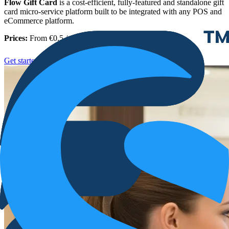
Flow Gift Card
is a cost-efficient, fully-featured and standalone gift
card micro-service platform built to be integrated with any POS and
eCommerce platform.
Prices:
From €0.5 / digital gift card
Get started with Flow Gift cards