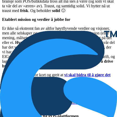
bransje som POS/butikkdata tross alt må sies å være (og som vi skal
ta vår del av «æren» av). Traust, og samtidig solid. Vi bytter nå ut
traust med
frisk
. Og beholder
solid
🙂
Etablert mission og verdier å jobbe for
Er ikke så ekstremt fan av altfor høytflyvende verdier og visjoner,
men alle selskaper og organisasjoner har tross alt et mission (eller
mening, målsetning) med det man gjør, enten man er bevisst på det
eller ei.
Hvorfor
man eksisterer som selskap om man vil. For vår del
har det vært relativt enkelt å meisle hva vårt mission skal være, der
vi har tatt deler av det tidligere grunnlaget fra EM Software og
ElGuide med at vi skal bidra til å sikre våre kunder lønnsom drift, og
lagt på det vi mener er fundamentalt viktig;
å gjøre det gøy å drive
butikk og selge
.
Vårt mission er derfor kort og greit at
vi skal bidra til å gjøre det
lønnsomt og gøy å drive butikk
.
Vi har også etablert et sett med verdier vi som ansatte skal ha med
oss når vi hver dag jobber med å løpende utføre vårt mission;
kreative
,
innovative
,
ansvarsfulle
,
kompetente
,
jordnære
samt at
vi alltid skal
fokusere på brukerne
av systemene vi utvikler og
leverer
.
Satt nytt produktnavn på POS-plattformen