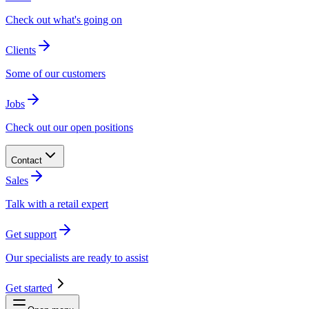
Check out what's going on​​​​‌ ‍ ​‍​‍‌‍ ‌ ​‍‌‍‍‌‌‍‌ ‌‍‍‌‌‍ ‍​‍​‍​ ‍‍​‍​‍‌ ​ ‌‍​‌‌‍ ‍‌‍‍‌‌ ‌​‌ ‍‌​‍ ‍‌‍‍‌‌‍ ​‍​‍​‍ ​​‍​‍‌‍‍​‌ ​‍‌‍‌‌‌‍‌‍​‍​‍​ ‍‍​‍​‍‌‍‍​‌ ‌​‌ ‌​‌ ​​​ ‍‍​‍ ​‍ ‌‍ ​‌‍ ‌‍​ ‌‍​‌‌‍ ​‌‍‍​‌‍ ‌ ​ ‌ ‌​​ ‍‍​ ​ ​ ​​​ ​​​ ​​​‍ ‌ ​ ‌ ‌​‌ ‌‌‌‍‌​‌‍‍‌‌‍ ​‍ ‌‍‍‌‌‍ ‍‌ ‌​‌‍‌‌‌‍ ‍‌ ‌​​‍ ‌‍‌‌‌‍‌​‌‍‍‌‌ ‌​​‍ ‌‍ ‌‌‍ ‌‍‌​‌‍‌‌​ ‌‌ ​​‌ ​‍‌‍‌‌‌ ​ ‌‍‌‌‌‍ ‍‌ ‌​‌‍​‌‌ ‌​‌‍‍‌‌‍ ‌‍ ‍​ ‍ ‌‍‍‌‌‍‌​​ ‌​ ​‌​ ‍​​ ‍​‌‍‌‍‌‍​ ​ ‌ ​ ​ ‌‍​ ​‍ ‌​ ​ ‌‍​‌​ ​​‌‍‌‌​‍ ‌​ ‌​​ ​ ​ ​‌​ ​​​‍ ‌​ ‍​‌‍‌‍​ ‍‌​ ​ ​‍ ‌‌‍​‌‌‍‌‍‌‍​ ‌‍​‍​ ‌‍‌‍​ ​ ​‌​ ​ ​ ‍‌​ ‍‌​ ‌‍‌‍​‍​ ‍ ‌ ‌​‌ ‍‌‌ ​​‌‍‌‌​ ‌‌‍ ‍‌‍​‌‌ ‌‍‌‍‍‌‌‍‌ ‌‍​‌‌ ‌​‌‍‍‌‌‍ ‌‍ ‍​ ‍ ‌ ​​‌‍​‌‌ ‌​‌‍‍​​ ‌‌‍ ‍‌‍​‌‌ ‌‍‌‍‍‌‌‍‌ ‌‍​‌‌ ‌​‌‍‍‌‌‍ ‌‍ ‍‌​‍‌‌ ‌​‌‍‌‌‌‍ ‌‌ ​ ​‍‌‌​ ‌‌‌​​‍‌‌ ‌‍‍ ‌‍‌‌‌ ‍‌​‍‌‌​ ​ ‌​‌​​‍‌‌​ ​ ‌​‌​​‍‌‌​ ​‍​ ​‍​ ​ ‌‍​‌​ ‌ ​ ​‌​ ‌​‌‍‌‍​ ‌​​ ‌ ​ ​‍​ ​‌​ ​ ​ ‌ ​‍‌‌​ ​‍​ ​‍​‍‌‌​ ‌‌‌​‌​​‍ ‍‌‍​ ‌‍‍​‌‍‍‌‌‍ ​‌‍‌​‌ ​‍‌‍‌‌‌‍ ‍​‍‌‌​ ‌‌‌​​‍‌‌ ‌‍‍ ‌‍‌‌‌ ‍‌​‍‌‌​ ​ ‌​‌​​‍‌‌​ ​ ‌​‌​​‍‌‌​ ​‍​ ​‍​ ​ ​ ‌ ‌‍​‍‌‍​‌​ ​​‌‍‌‍​ ‌‌‌‍‌​‌‍‌​​ ​‍​ ​​​ ​‍​‍‌‌​ ​‍​ ​‍​‍‌‌​ ‌‌‌​‌​​‍ ‍‌‍‌‌‌ ‍​‌‍​ ‌‍‌‌‌ ​‍‌ ​​‌ ‌​​ ‌‍​‍‌‍​‌‌ ​ ‌‍‌‌‌‌‌‌‌ ​‍‌‍ ​​ ‌‌‍‍​‌ ‌​‌ ‌​‌ ​​​‍‌‌​ ​ ‌​​‌​‍‌‌​ ​‍‌​‌‍​‍‌‌​ ​‍‌​‌‍‌‍ ​‌‍ ‌‍​ ‌‍​‌‌‍ ​‌‍‍​‌‍ ‌ ​ ‌ ‌​​‍‌‌​ ​ ‌​​‌​ ​ ​ ​​​ ​​​ ​​​‍‌‌​ ​‍‌​‌‍‌ ​ ‌ ‌​‌ ‌‌‌‍‌​‌‍‍‌‌‍ ​‍‌‍‌‍‍‌‌‍‌​​ ‌​ ​‌​ ‍​​ ‍​‌‍‌‍‌‍​ ​ ‌ ​ ​ ‌‍​ ​‍ ‌​ ​ ‌‍​‌​ ​​‌‍‌‌​‍ ‌​ ‌​​ ​ ​ ​‌​ ​​​‍ ‌​ ‍​‌‍‌‍​ ‍‌​ ​ ​‍ ‌‌‍​‌‌‍‌‍‌‍​ ‌‍​‍​ ‌‍‌‍​ ​ ​‌​ ​ ​ ‍‌​ ‍‌​ ‌‍‌‍​‍​‍‌‍‌ ‌​‌ ‍‌‌ ​​‌‍‌‌​ ‌‌‍ ‍‌‍​‌‌ ‌‍‌‍‍‌‌‍‌ ‌‍​‌‌ ‌​‌‍‍‌‌‍ ‌‍ ‍​‍‌‍‌ ​​‌‍​‌‌ ‌​‌‍‍​​ ‌‌‍ ‍‌‍​‌‌ ‌‍‌‍‍‌‌‍‌ ‌‍​‌‌ ‌​‌‍‍‌‌‍ ‌‍ ‍‌​‍‌‌ ‌​‌‍‌‌‌‍ ‌‌ ​ ​‍‌‌​ ‌‌‌​​‍‌‌ ‌‍‍ ‌‍‌‌‌ ‍‌​‍‌‌​ ​ ‌​‌​​‍‌‌​ ​ ‌​‌​​‍‌‌​ ​‍​ ​‍​ ​ ‌‍​‌​ ‌ ​ ​‌​ ‌​‌‍‌‍​ ‌​​ ‌ ​ ​‍​ ​‌​ ​ ​ ‌ ​‍‌‌​ ​‍​ ​‍​‍‌‌​ ‌‌‌​‌​​‍ ‍‌‍​ ‌‍‍​‌‍‍‌‌‍ ​‌‍‌​‌ ​‍‌‍‌‌‌‍ ‍​‍‌‌​ ‌‌‌​​‍‌‌ ‌‍‍ ‌‍‌‌‌ ‍‌​‍‌‌​ ​ ‌​‌​​‍‌‌​ ​ ‌​‌​​‍‌‌​ ​‍​ ​‍​ ​ ​ ‌ ‌‍​‍‌‍​‌​ ​​‌‍‌‍​ ‌‌‌‍‌​‌‍‌​​ ​‍​ ​​​ ​‍​‍‌‌​ ​‍​ ​‍​‍‌‌​ ‌‌‌​‌​​‍ ‍‌‍‌‌‌ ‍​‌‍​ ‌‍‌‌‌ ​‍‌ ​​‌ ‌​​‍‌‍‌ ​​‌‍‌‌‌ ​‍‌ ​ ‌ ​​‌‍‌‌‌‍​ ‌ ‌​‌‍‍‌‌ ‌‍‌‍‌‌​ ‌‌ ​​‌ ‌‌‌‍​‍‌‍ ​‌‍‍‌‌ ​ ‌‍‍​‌‍‌‌‌‍‌​​‍​‍‌ ‌
Clients​​​​‌ ‍ ​‍​‍‌‍ ‌ ​‍‌‍‍‌‌‍‌ ‌‍‍‌‌‍ ‍​‍​‍​ ‍‍​‍​‍‌ ​ ‌‍​‌‌‍ ‍‌‍‍‌‌ ‌​‌ ‍‌​‍ ‍‌‍‍‌‌‍ ​‍​‍​‍ ​​‍​‍‌‍‍​‌ ​‍‌‍‌‌‌‍‌‍​‍​‍​ ‍‍​‍​‍‌‍‍​‌ ‌​‌ ‌​‌ ​​​ ‍‍​‍ ​‍ ‌‍ ​‌‍ ‌‍​ ‌‍​‌‌‍ ​‌‍‍​‌‍ ‌ ​ ‌ ‌​​ ‍‍​ ​ ​ ​​​ ​​​ ​​​‍ ‌ ​ ‌ ‌​‌ ‌‌‌‍‌​‌‍‍‌‌‍ ​‍ ‌‍‍‌‌‍ ‍‌ ‌​‌‍‌‌‌‍ ‍‌ ‌​​‍ ‌‍‌‌‌‍‌​‌‍‍‌‌ ‌​​‍ ‌‍ ‌‌‍ ‌‍‌​‌‍‌‌​ ‌‌ ​​‌ ​‍‌‍‌‌‌ ​ ‌‍‌‌‌‍ ‍‌ ‌​‌‍​‌‌ ‌​‌‍‍‌‌‍ ‌‍ ‍​ ‍ ‌‍‍‌‌‍‌​​ ‌​ ​‌​ ‍​​ ‍​‌‍‌‍‌‍​ ​ ‌ ​ ​ ‌‍​ ​‍ ‌​ ​ ‌‍​‌​ ​​‌‍‌‌​‍ ‌​ ‌​​ ​ ​ ​‌​ ​​​‍ ‌​ ‍​‌‍‌‍​ ‍‌​ ​ ​‍ ‌‌‍​‌‌‍‌‍‌‍​ ‌‍​‍​ ‌‍‌‍​ ​ ​‌​ ​ ​ ‍‌​ ‍‌​ ‌‍‌‍​‍​ ‍ ‌ ‌​‌ ‍‌‌ ​​‌‍‌‌​ ‌‌‍ ‍‌‍​‌‌ ‌‍‌‍‍‌‌‍‌ ‌‍​‌‌ ‌​‌‍‍‌‌‍ ‌‍ ‍​ ‍ ‌ ​​‌‍​‌‌ ‌​‌‍‍​​ ‌‌‍ ‍‌‍​‌‌ ‌‍‌‍‍‌‌‍‌ ‌‍​‌‌ ‌​‌‍‍‌‌‍ ‌‍ ‍‌​‍‌‌ ‌​‌‍‌‌‌‍ ‌‌ ​ ​‍‌‌​ ‌‌‌​​‍‌‌ ‌‍‍ ‌‍‌‌‌ ‍‌​‍‌‌​ ​ ‌​‌​​‍‌‌​ ​ ‌​‌​​‍‌‌​ ​‍​ ​‍​ ​ ‌‍​‌​ ‌ ​ ​‌​ ‌​‌‍‌‍​ ‌​​ ‌ ​ ​‍​ ​‌​ ​ ​ ‌ ​‍‌‌​ ​‍​ ​‍​‍‌‌​ ‌‌‌​‌​​‍ ‍‌‍​ ‌‍‍​‌‍‍‌‌‍ ​‌‍‌​‌ ​‍‌‍‌‌‌‍ ‍​‍‌‌​ ‌‌‌​​‍‌‌ ‌‍‍ ‌‍‌‌‌ ‍‌​‍‌‌​ ​ ‌​‌​​‍‌‌​ ​ ‌​‌​​‍‌‌​ ​‍​ ​‍​ ​ ​ ​ ​ ‌‍​ ‌‌‌‍‌‍​ ​ ​ ​​‌‍​‍​ ‍‌‌‍‌‌‌‍‌​​ ​ ​‍‌‌​ ​‍​ ​‍​‍‌‌​ ‌‌‌​‌​​‍ ‍‌ ‌​‌‍‍‌‌ ‌​‌‍ ​‌‍‌‌​ ‌‍​‍‌‍​‌‌ ​ ‌‍‌‌‌‌‌‌‌ ​‍‌‍ ​​ ‌‌‍‍​‌ ‌​‌ ‌​‌ ​​​‍‌‌​ ​ ‌​​‌​‍‌‌​ ​‍‌​‌‍​‍‌‌​ ​‍‌​‌‍‌‍ ​‌‍ ‌‍​ ‌‍​‌‌‍ ​‌‍‍​‌‍ ‌ ​ ‌ ‌​​‍‌‌​ ​ ‌​​‌​ ​ ​ ​​​ ​​​ ​​​‍‌‌​ ​‍‌​‌‍‌ ​ ‌ ‌​‌ ‌‌‌‍‌​‌‍‍‌‌‍ ​‍‌‍‌‍‍‌‌‍‌​​ ‌​ ​‌​ ‍​​ ‍​‌‍‌‍‌‍​ ​ ‌ ​ ​ ‌‍​ ​‍ ‌​ ​ ‌‍​‌​ ​​‌‍‌‌​‍ ‌​ ‌​​ ​ ​ ​‌​ ​​​‍ ‌​ ‍​‌‍‌‍​ ‍‌​ ​ ​‍ ‌‌‍​‌‌‍‌‍‌‍​ ‌‍​‍​ ‌‍‌‍​ ​ ​‌​ ​ ​ ‍‌​ ‍‌​ ‌‍‌‍​‍​‍‌‍‌ ‌​‌ ‍‌‌ ​​‌‍‌‌​ ‌‌‍ ‍‌‍​‌‌ ‌‍‌‍‍‌‌‍‌ ‌‍​‌‌ ‌​‌‍‍‌‌‍ ‌‍ ‍​‍‌‍‌ ​​‌‍​‌‌ ‌​‌‍‍​​ ‌‌‍ ‍‌‍​‌‌ ‌‍‌‍‍‌‌‍‌ ‌‍​‌‌ ‌​‌‍‍‌‌‍ ‌‍ ‍‌​‍‌‌ ‌​‌‍‌‌‌‍ ‌‌ ​ ​‍‌‌​ ‌‌‌​​‍‌‌ ‌‍‍ ‌‍‌‌‌ ‍‌​‍‌‌​ ​ ‌​‌​​‍‌‌​ ​ ‌​‌​​‍‌‌​ ​‍​ ​‍​ ​ ‌‍​‌​ ‌ ​ ​‌​ ‌​‌‍‌‍​ ‌​​ ‌ ​ ​‍​ ​‌​ ​ ​ ‌ ​‍‌‌​ ​‍​ ​‍​‍‌‌​ ‌‌‌​‌​​‍ ‍‌‍​ ‌‍‍​‌‍‍‌‌‍ ​‌‍‌​‌ ​‍‌‍‌‌‌‍ ‍​‍‌‌​ ‌‌‌​​‍‌‌ ‌‍‍ ‌‍‌‌‌ ‍‌​‍‌‌​ ​ ‌​‌​​‍‌‌​ ​ ‌​‌​​‍‌‌​ ​‍​ ​‍​ ​ ​ ​ ​ ‌‍​ ‌‌‌‍‌‍​ ​ ​ ​​‌‍​‍​ ‍‌‌‍‌‌‌‍‌​​ ​ ​‍‌‌​ ​‍​ ​‍​‍‌‌​ ‌‌‌​‌​​‍ ‍‌ ‌​‌‍‍‌‌ ‌​‌‍ ​‌‍‌‌​‍‌‍‌ ​​‌‍‌‌‌ ​‍‌ ​ ‌ ​​‌‍‌‌‌‍​ ‌ ‌​‌‍‍‌‌ ‌‍‌‍‌‌​ ‌‌ ​​‌ ‌‌‌‍​‍‌‍ ​‌‍‍‌‌ ​ ‌‍‍​‌‍‌‌‌‍‌​​‍​‍‌ ‌
Some of our customers​​​​‌ ‍ ​‍​‍‌‍ ‌ ​‍‌‍‍‌‌‍‌ ‌‍‍‌‌‍ ‍​‍​‍​ ‍‍​‍​‍‌ ​ ‌‍​‌‌‍ ‍‌‍‍‌‌ ‌​‌ ‍‌​‍ ‍‌‍‍‌‌‍ ​‍​‍​‍ ​​‍​‍‌‍‍​‌ ​‍‌‍‌‌‌‍‌‍​‍​‍​ ‍‍​‍​‍‌‍‍​‌ ‌​‌ ‌​‌ ​​​ ‍‍​‍ ​‍ ‌‍ ​‌‍ ‌‍​ ‌‍​‌‌‍ ​‌‍‍​‌‍ ‌ ​ ‌ ‌​​ ‍‍​ ​ ​ ​​​ ​​​ ​​​‍ ‌ ​ ‌ ‌​‌ ‌‌‌‍‌​‌‍‍‌‌‍ ​‍ ‌‍‍‌‌‍ ‍‌ ‌​‌‍‌‌‌‍ ‍‌ ‌​​‍ ‌‍‌‌‌‍‌​‌‍‍‌‌ ‌​​‍ ‌‍ ‌‌‍ ‌‍‌​‌‍‌‌​ ‌‌ ​​‌ ​‍‌‍‌‌‌ ​ ‌‍‌‌‌‍ ‍‌ ‌​‌‍​‌‌ ‌​‌‍‍‌‌‍ ‌‍ ‍​ ‍ ‌‍‍‌‌‍‌​​ ‌​ ​‌​ ‍​​ ‍​‌‍‌‍‌‍​ ​ ‌ ​ ​ ‌‍​ ​‍ ‌​ ​ ‌‍​‌​ ​​‌‍‌‌​‍ ‌​ ‌​​ ​ ​ ​‌​ ​​​‍ ‌​ ‍​‌‍‌‍​ ‍‌​ ​ ​‍ ‌‌‍​‌‌‍‌‍‌‍​ ‌‍​‍​ ‌‍‌‍​ ​ ​‌​ ​ ​ ‍‌​ ‍‌​ ‌‍‌‍​‍​ ‍ ‌ ‌​‌ ‍‌‌ ​​‌‍‌‌​ ‌‌‍ ‍‌‍​‌‌ ‌‍‌‍‍‌‌‍‌ ‌‍​‌‌ ‌​‌‍‍‌‌‍ ‌‍ ‍​ ‍ ‌ ​​‌‍​‌‌ ‌​‌‍‍​​ ‌‌‍ ‍‌‍​‌‌ ‌‍‌‍‍‌‌‍‌ ‌‍​‌‌ ‌​‌‍‍‌‌‍ ‌‍ ‍‌​‍‌‌ ‌​‌‍‌‌‌‍ ‌‌ ​ ​‍‌‌​ ‌‌‌​​‍‌‌ ‌‍‍ ‌‍‌‌‌ ‍‌​‍‌‌​ ​ ‌​‌​​‍‌‌​ ​ ‌​‌​​‍‌‌​ ​‍​ ​‍​ ​ ‌‍​‌​ ‌ ​ ​‌​ ‌​‌‍‌‍​ ‌​​ ‌ ​ ​‍​ ​‌​ ​ ​ ‌ ​‍‌‌​ ​‍​ ​‍​‍‌‌​ ‌‌‌​‌​​‍ ‍‌‍​ ‌‍‍​‌‍‍‌‌‍ ​‌‍‌​‌ ​‍‌‍‌‌‌‍ ‍​‍‌‌​ ‌‌‌​​‍‌‌ ‌‍‍ ‌‍‌‌‌ ‍‌​‍‌‌​ ​ ‌​‌​​‍‌‌​ ​ ‌​‌​​‍‌‌​ ​‍​ ​‍​ ​ ​ ​ ​ ‌‍​ ‌‌‌‍‌‍​ ​ ​ ​​‌‍​‍​ ‍‌‌‍‌‌‌‍‌​​ ​ ​‍‌‌​ ​‍​ ​‍​‍‌‌​ ‌‌‌​‌​​‍ ‍‌‍‌‌‌ ‍​‌‍​ ‌‍‌‌‌ ​‍‌ ​​‌ ‌​​ ‌‍​‍‌‍​‌‌ ​ ‌‍‌‌‌‌‌‌‌ ​‍‌‍ ​​ ‌‌‍‍​‌ ‌​‌ ‌​‌ ​​​‍‌‌​ ​ ‌​​‌​‍‌‌​ ​‍‌​‌‍​‍‌‌​ ​‍‌​‌‍‌‍ ​‌‍ ‌‍​ ‌‍​‌‌‍ ​‌‍‍​‌‍ ‌ ​ ‌ ‌​​‍‌‌​ ​ ‌​​‌​ ​ ​ ​​​ ​​​ ​​​‍‌‌​ ​‍‌​‌‍‌ ​ ‌ ‌​‌ ‌‌‌‍‌​‌‍‍‌‌‍ ​‍‌‍‌‍‍‌‌‍‌​​ ‌​ ​‌​ ‍​​ ‍​‌‍‌‍‌‍​ ​ ‌ ​ ​ ‌‍​ ​‍ ‌​ ​ ‌‍​‌​ ​​‌‍‌‌​‍ ‌​ ‌​​ ​ ​ ​‌​ ​​​‍ ‌​ ‍​‌‍‌‍​ ‍‌​ ​ ​‍ ‌‌‍​‌‌‍‌‍‌‍​ ‌‍​‍​ ‌‍‌‍​ ​ ​‌​ ​ ​ ‍‌​ ‍‌​ ‌‍‌‍​‍​‍‌‍‌ ‌​‌ ‍‌‌ ​​‌‍‌‌​ ‌‌‍ ‍‌‍​‌‌ ‌‍‌‍‍‌‌‍‌ ‌‍​‌‌ ‌​‌‍‍‌‌‍ ‌‍ ‍​‍‌‍‌ ​​‌‍​‌‌ ‌​‌‍‍​​ ‌‌‍ ‍‌‍​‌‌ ‌‍‌‍‍‌‌‍‌ ‌‍​‌‌ ‌​‌‍‍‌‌‍ ‌‍ ‍‌​‍‌‌ ‌​‌‍‌‌‌‍ ‌‌ ​ ​‍‌‌​ ‌‌‌​​‍‌‌ ‌‍‍ ‌‍‌‌‌ ‍‌​‍‌‌​ ​ ‌​‌​​‍‌‌​ ​ ‌​‌​​‍‌‌​ ​‍​ ​‍​ ​ ‌‍​‌​ ‌ ​ ​‌​ ‌​‌‍‌‍​ ‌​​ ‌ ​ ​‍​ ​‌​ ​ ​ ‌ ​‍‌‌​ ​‍​ ​‍​‍‌‌​ ‌‌‌​‌​​‍ ‍‌‍​ ‌‍‍​‌‍‍‌‌‍ ​‌‍‌​‌ ​‍‌‍‌‌‌‍ ‍​‍‌‌​ ‌‌‌​​‍‌‌ ‌‍‍ ‌‍‌‌‌ ‍‌​‍‌‌​ ​ ‌​‌​​‍‌‌​ ​ ‌​‌​​‍‌‌​ ​‍​ ​‍​ ​ ​ ​ ​ ‌‍​ ‌‌‌‍‌‍​ ​ ​ ​​‌‍​‍​ ‍‌‌‍‌‌‌‍‌​​ ​ ​‍‌‌​ ​‍​ ​‍​‍‌‌​ ‌‌‌​‌​​‍ ‍‌‍‌‌‌ ‍​‌‍​ ‌‍‌‌‌ ​‍‌ ​​‌ ‌​​‍‌‍‌ ​​‌‍‌‌‌ ​‍‌ ​ ‌ ​​‌‍‌‌‌‍​ ‌ ‌​‌‍‍‌‌ ‌‍‌‍‌‌​ ‌‌ ​​‌ ‌‌‌‍​‍‌‍ ​‌‍‍‌‌ ​ ‌‍‍​‌‍‌‌‌‍‌​​‍​‍‌ ‌
Jobs​​​​‌ ‍ ​‍​‍‌‍ ‌ ​‍‌‍‍‌‌‍‌ ‌‍‍‌‌‍ ‍​‍​‍​ ‍‍​‍​‍‌ ​ ‌‍​‌‌‍ ‍‌‍‍‌‌ ‌​‌ ‍‌​‍ ‍‌‍‍‌‌‍ ​‍​‍​‍ ​​‍​‍‌‍‍​‌ ​‍‌‍‌‌‌‍‌‍​‍​‍​ ‍‍​‍​‍‌‍‍​‌ ‌​‌ ‌​‌ ​​​ ‍‍​‍ ​‍ ‌‍ ​‌‍ ‌‍​ ‌‍​‌‌‍ ​‌‍‍​‌‍ ‌ ​ ‌ ‌​​ ‍‍​ ​ ​ ​​​ ​​​ ​​​‍ ‌ ​ ‌ ‌​‌ ‌‌‌‍‌​‌‍‍‌‌‍ ​‍ ‌‍‍‌‌‍ ‍‌ ‌​‌‍‌‌‌‍ ‍‌ ‌​​‍ ‌‍‌‌‌‍‌​‌‍‍‌‌ ‌​​‍ ‌‍ ‌‌‍ ‌‍‌​‌‍‌‌​ ‌‌ ​​‌ ​‍‌‍‌‌‌ ​ ‌‍‌‌‌‍ ‍‌ ‌​‌‍​‌‌ ‌​‌‍‍‌‌‍ ‌‍ ‍​ ‍ ‌‍‍‌‌‍‌​​ ‌​ ​‌​ ‍​​ ‍​‌‍‌‍‌‍​ ​ ‌ ​ ​ ‌‍​ ​‍ ‌​ ​ ‌‍​‌​ ​​‌‍‌‌​‍ ‌​ ‌​​ ​ ​ ​‌​ ​​​‍ ‌​ ‍​‌‍‌‍​ ‍‌​ ​ ​‍ ‌‌‍​‌‌‍‌‍‌‍​ ‌‍​‍​ ‌‍‌‍​ ​ ​‌​ ​ ​ ‍‌​ ‍‌​ ‌‍‌‍​‍​ ‍ ‌ ‌​‌ ‍‌‌ ​​‌‍‌‌​ ‌‌‍ ‍‌‍​‌‌ ‌‍‌‍‍‌‌‍‌ ‌‍​‌‌ ‌​‌‍‍‌‌‍ ‌‍ ‍​ ‍ ‌ ​​‌‍​‌‌ ‌​‌‍‍​​ ‌‌‍ ‍‌‍​‌‌ ‌‍‌‍‍‌‌‍‌ ‌‍​‌‌ ‌​‌‍‍‌‌‍ ‌‍ ‍‌​‍‌‌ ‌​‌‍‌‌‌‍ ‌‌ ​ ​‍‌‌​ ‌‌‌​​‍‌‌ ‌‍‍ ‌‍‌‌‌ ‍‌​‍‌‌​ ​ ‌​‌​​‍‌‌​ ​ ‌​‌​​‍‌‌​ ​‍​ ​‍​ ​ ‌‍​‌​ ‌ ​ ​‌​ ‌​‌‍‌‍​ ‌​​ ‌ ​ ​‍​ ​‌​ ​ ​ ‌ ​‍‌‌​ ​‍​ ​‍​‍‌‌​ ‌‌‌​‌​​‍ ‍‌‍​ ‌‍‍​‌‍‍‌‌‍ ​‌‍‌​‌ ​‍‌‍‌‌‌‍ ‍​‍‌‌​ ‌‌‌​​‍‌‌ ‌‍‍ ‌‍‌‌‌ ‍‌​‍‌‌​ ​ ‌​‌​​‍‌‌​ ​ ‌​‌​​‍‌‌​ ​‍​ ​‍​ ‌​​ ​‍​ ​ ​ ​ ​ ‌​‌‍‌​​ ‌​‌‍​ ​ ‍​​ ​‌​ ‌‌​ ‌‌​‍‌‌​ ​‍​ ​‍​‍‌‌​ ‌‌‌​‌​​‍ ‍‌ ‌​‌‍‍‌‌ ‌​‌‍ ​‌‍‌‌​ ‌‍​‍‌‍​‌‌ ​ ‌‍‌‌‌‌‌‌‌ ​‍‌‍ ​​ ‌‌‍‍​‌ ‌​‌ ‌​‌ ​​​‍‌‌​ ​ ‌​​‌​‍‌‌​ ​‍‌​‌‍​‍‌‌​ ​‍‌​‌‍‌‍ ​‌‍ ‌‍​ ‌‍​‌‌‍ ​‌‍‍​‌‍ ‌ ​ ‌ ‌​​‍‌‌​ ​ ‌​​‌​ ​ ​ ​​​ ​​​ ​​​‍‌‌​ ​‍‌​‌‍‌ ​ ‌ ‌​‌ ‌‌‌‍‌​‌‍‍‌‌‍ ​‍‌‍‌‍‍‌‌‍‌​​ ‌​ ​‌​ ‍​​ ‍​‌‍‌‍‌‍​ ​ ‌ ​ ​ ‌‍​ ​‍ ‌​ ​ ‌‍​‌​ ​​‌‍‌‌​‍ ‌​ ‌​​ ​ ​ ​‌​ ​​​‍ ‌​ ‍​‌‍‌‍​ ‍‌​ ​ ​‍ ‌‌‍​‌‌‍‌‍‌‍​ ‌‍​‍​ ‌‍‌‍​ ​ ​‌​ ​ ​ ‍‌​ ‍‌​ ‌‍‌‍​‍​‍‌‍‌ ‌​‌ ‍‌‌ ​​‌‍‌‌​ ‌‌‍ ‍‌‍​‌‌ ‌‍‌‍‍‌‌‍‌ ‌‍​‌‌ ‌​‌‍‍‌‌‍ ‌‍ ‍​‍‌‍‌ ​​‌‍​‌‌ ‌​‌‍‍​​ ‌‌‍ ‍‌‍​‌‌ ‌‍‌‍‍‌‌‍‌ ‌‍​‌‌ ‌​‌‍‍‌‌‍ ‌‍ ‍‌​‍‌‌ ‌​‌‍‌‌‌‍ ‌‌ ​ ​‍‌‌​ ‌‌‌​​‍‌‌ ‌‍‍ ‌‍‌‌‌ ‍‌​‍‌‌​ ​ ‌​‌​​‍‌‌​ ​ ‌​‌​​‍‌‌​ ​‍​ ​‍​ ​ ‌‍​‌​ ‌ ​ ​‌​ ‌​‌‍‌‍​ ‌​​ ‌ ​ ​‍​ ​‌​ ​ ​ ‌ ​‍‌‌​ ​‍​ ​‍​‍‌‌​ ‌‌‌​‌​​‍ ‍‌‍​ ‌‍‍​‌‍‍‌‌‍ ​‌‍‌​‌ ​‍‌‍‌‌‌‍ ‍​‍‌‌​ ‌‌‌​​‍‌‌ ‌‍‍ ‌‍‌‌‌ ‍‌​‍‌‌​ ​ ‌​‌​​‍‌‌​ ​ ‌​‌​​‍‌‌​ ​‍​ ​‍​ ‌​​ ​‍​ ​ ​ ​ ​ ‌​‌‍‌​​ ‌​‌‍​ ​ ‍​​ ​‌​ ‌‌​ ‌‌​‍‌‌​ ​‍​ ​‍​‍‌‌​ ‌‌‌​‌​​‍ ‍‌ ‌​‌‍‍‌‌ ‌​‌‍ ​‌‍‌‌​‍‌‍‌ ​​‌‍‌‌‌ ​‍‌ ​ ‌ ​​‌‍‌‌‌‍​ ‌ ‌​‌‍‍‌‌ ‌‍‌‍‌‌​ ‌‌ ​​‌ ‌‌‌‍​‍‌‍ ​‌‍‍‌‌ ​ ‌‍‍​‌‍‌‌‌‍‌​​‍​‍‌ ‌
Check out our open positions​​​​‌ ‍ ​‍​‍‌‍ ‌ ​‍‌‍‍‌‌‍‌ ‌‍‍‌‌‍ ‍​‍​‍​ ‍‍​‍​‍‌ ​ ‌‍​‌‌‍ ‍‌‍‍‌‌ ‌​‌ ‍‌​‍ ‍‌‍‍‌‌‍ ​‍​‍​‍ ​​‍​‍‌‍‍​‌ ​‍‌‍‌‌‌‍‌‍​‍​‍​ ‍‍​‍​‍‌‍‍​‌ ‌​‌ ‌​‌ ​​​ ‍‍​‍ ​‍ ‌‍ ​‌‍ ‌‍​ ‌‍​‌‌‍ ​‌‍‍​‌‍ ‌ ​ ‌ ‌​​ ‍‍​ ​ ​ ​​​ ​​​ ​​​‍ ‌ ​ ‌ ‌​‌ ‌‌‌‍‌​‌‍‍‌‌‍ ​‍ ‌‍‍‌‌‍ ‍‌ ‌​‌‍‌‌‌‍ ‍‌ ‌​​‍ ‌‍‌‌‌‍‌​‌‍‍‌‌ ‌​​‍ ‌‍ ‌‌‍ ‌‍‌​‌‍‌‌​ ‌‌ ​​‌ ​‍‌‍‌‌‌ ​ ‌‍‌‌‌‍ ‍‌ ‌​‌‍​‌‌ ‌​‌‍‍‌‌‍ ‌‍ ‍​ ‍ ‌‍‍‌‌‍‌​​ ‌​ ​‌​ ‍​​ ‍​‌‍‌‍‌‍​ ​ ‌ ​ ​ ‌‍​ ​‍ ‌​ ​ ‌‍​‌​ ​​‌‍‌‌​‍ ‌​ ‌​​ ​ ​ ​‌​ ​​​‍ ‌​ ‍​‌‍‌‍​ ‍‌​ ​ ​‍ ‌‌‍​‌‌‍‌‍‌‍​ ‌‍​‍​ ‌‍‌‍​ ​ ​‌​ ​ ​ ‍‌​ ‍‌​ ‌‍‌‍​‍​ ‍ ‌ ‌​‌ ‍‌‌ ​​‌‍‌‌​ ‌‌‍ ‍‌‍​‌‌ ‌‍‌‍‍‌‌‍‌ ‌‍​‌‌ ‌​‌‍‍‌‌‍ ‌‍ ‍​ ‍ ‌ ​​‌‍​‌‌ ‌​‌‍‍​​ ‌‌‍ ‍‌‍​‌‌ ‌‍‌‍‍‌‌‍‌ ‌‍​‌‌ ‌​‌‍‍‌‌‍ ‌‍ ‍‌​‍‌‌ ‌​‌‍‌‌‌‍ ‌‌ ​ ​‍‌‌​ ‌‌‌​​‍‌‌ ‌‍‍ ‌‍‌‌‌ ‍‌​‍‌‌​ ​ ‌​‌​​‍‌‌​ ​ ‌​‌​​‍‌‌​ ​‍​ ​‍​ ​ ‌‍​‌​ ‌ ​ ​‌​ ‌​‌‍‌‍​ ‌​​ ‌ ​ ​‍​ ​‌​ ​ ​ ‌ ​‍‌‌​ ​‍​ ​‍​‍‌‌​ ‌‌‌​‌​​‍ ‍‌‍​ ‌‍‍​‌‍‍‌‌‍ ​‌‍‌​‌ ​‍‌‍‌‌‌‍ ‍​‍‌‌​ ‌‌‌​​‍‌‌ ‌‍‍ ‌‍‌‌‌ ‍‌​‍‌‌​ ​ ‌​‌​​‍‌‌​ ​ ‌​‌​​‍‌‌​ ​‍​ ​‍​ ‌​​ ​‍​ ​ ​ ​ ​ ‌​‌‍‌​​ ‌​‌‍​ ​ ‍​​ ​‌​ ‌‌​ ‌‌​‍‌‌​ ​‍​ ​‍​‍‌‌​ ‌‌‌​‌​​‍ ‍‌‍‌‌‌ ‍​‌‍​ ‌‍‌‌‌ ​‍‌ ​​‌ ‌​​ ‌‍​‍‌‍​‌‌ ​ ‌‍‌‌‌‌‌‌‌ ​‍‌‍ ​​ ‌‌‍‍​‌ ‌​‌ ‌​‌ ​​​‍‌‌​ ​ ‌​​‌​‍‌‌​ ​‍‌​‌‍​‍‌‌​ ​‍‌​‌‍‌‍ ​‌‍ ‌‍​ ‌‍​‌‌‍ ​‌‍‍​‌‍ ‌ ​ ‌ ‌​​‍‌‌​ ​ ‌​​‌​ ​ ​ ​​​ ​​​ ​​​‍‌‌​ ​‍‌​‌‍‌ ​ ‌ ‌​‌ ‌‌‌‍‌​‌‍‍‌‌‍ ​‍‌‍‌‍‍‌‌‍‌​​ ‌​ ​‌​ ‍​​ ‍​‌‍‌‍‌‍​ ​ ‌ ​ ​ ‌‍​ ​‍ ‌​ ​ ‌‍​‌​ ​​‌‍‌‌​‍ ‌​ ‌​​ ​ ​ ​‌​ ​​​‍ ‌​ ‍​‌‍‌‍​ ‍‌​ ​ ​‍ ‌‌‍​‌‌‍‌‍‌‍​ ‌‍​‍​ ‌‍‌‍​ ​ ​‌​ ​ ​ ‍‌​ ‍‌​ ‌‍‌‍​‍​‍‌‍‌ ‌​‌ ‍‌‌ ​​‌‍‌‌​ ‌‌‍ ‍‌‍​‌‌ ‌‍‌‍‍‌‌‍‌ ‌‍​‌‌ ‌​‌‍‍‌‌‍ ‌‍ ‍​‍‌‍‌ ​​‌‍​‌‌ ‌​‌‍‍​​ ‌‌‍ ‍‌‍​‌‌ ‌‍‌‍‍‌‌‍‌ ‌‍​‌‌ ‌​‌‍‍‌‌‍ ‌‍ ‍‌​‍‌‌ ‌​‌‍‌‌‌‍ ‌‌ ​ ​‍‌‌​ ‌‌‌​​‍‌‌ ‌‍‍ ‌‍‌‌‌ ‍‌​‍‌‌​ ​ ‌​‌​​‍‌‌​ ​ ‌​‌​​‍‌‌​ ​‍​ ​‍​ ​ ‌‍​‌​ ‌ ​ ​‌​ ‌​‌‍‌‍​ ‌​​ ‌ ​ ​‍​ ​‌​ ​ ​ ‌ ​‍‌‌​ ​‍​ ​‍​‍‌‌​ ‌‌‌​‌​​‍ ‍‌‍​ ‌‍‍​‌‍‍‌‌‍ ​‌‍‌​‌ ​‍‌‍‌‌‌‍ ‍​‍‌‌​ ‌‌‌​​‍‌‌ ‌‍‍ ‌‍‌‌‌ ‍‌​‍‌‌​ ​ ‌​‌​​‍‌‌​ ​ ‌​‌​​‍‌‌​ ​‍​ ​‍​ ‌​​ ​‍​ ​ ​ ​ ​ ‌​‌‍‌​​ ‌​‌‍​ ​ ‍​​ ​‌​ ‌‌​ ‌‌​‍‌‌​ ​‍​ ​‍​‍‌‌​ ‌‌‌​‌​​‍ ‍‌‍‌‌‌ ‍​‌‍​ ‌‍‌‌‌ ​‍‌ ​​‌ ‌​​‍‌‍‌ ​​‌‍‌‌‌ ​‍‌ ​ ‌ ​​‌‍‌‌‌‍​ ‌ ‌​‌‍‍‌‌ ‌‍‌‍‌‌​ ‌‌ ​​‌ ‌‌‌‍​‍‌‍ ​‌‍‍‌‌ ​ ‌‍‍​‌‍‌‌‌‍‌​​‍​‍‌ ‌
Contact​​​​‌ ‍ ​‍​‍‌‍ ‌ ​‍‌‍‍‌‌‍‌ ‌‍‍‌‌‍ ‍​‍​‍​ ‍‍​‍​‍‌ ​ ‌‍​‌‌‍ ‍‌‍‍‌‌ ‌​‌ ‍‌​‍ ‍‌‍‍‌‌‍ ​‍​‍​‍ ​​‍​‍‌‍‍​‌ ​‍‌‍‌‌‌‍‌‍​‍​‍​ ‍‍​‍​‍‌‍‍​‌ ‌​‌ ‌​‌ ​​​ ‍‍​‍ ​‍ ‌‍ ​‌‍ ‌‍​ ‌‍​‌‌‍ ​‌‍‍​‌‍ ‌ ​ ‌ ‌​​ ‍‍​ ​ ​ ​​​ ​​​ ​​​‍ ‌ ​ ‌ ‌​‌ ‌‌‌‍‌​‌‍‍‌‌‍ ​‍ ‌‍‍‌‌‍ ‍‌ ‌​‌‍‌‌‌‍ ‍‌ ‌​​‍ ‌‍‌‌‌‍‌​‌‍‍‌‌ ‌​​‍ ‌‍ ‌‌‍ ‌‍‌​‌‍‌‌​ ‌‌ ​​‌ ​‍‌‍‌‌‌ ​ ‌‍‌‌‌‍ ‍‌ ‌​‌‍​‌‌ ‌​‌‍‍‌‌‍ ‌‍ ‍​ ‍ ‌‍‍‌‌‍‌​​ ‌​ ​‌​ ‍​​ ‍​‌‍‌‍‌‍​ ​ ‌ ​ ​ ‌‍​ ​‍ ‌​ ​ ‌‍​‌​ ​​‌‍‌‌​‍ ‌​ ‌​​ ​ ​ ​‌​ ​​​‍ ‌​ ‍​‌‍‌‍​ ‍‌​ ​ ​‍ ‌‌‍​‌‌‍‌‍‌‍​ ‌‍​‍​ ‌‍‌‍​ ​ ​‌​ ​ ​ ‍‌​ ‍‌​ ‌‍‌‍​‍​ ‍ ‌ ‌​‌ ‍‌‌ ​​‌‍‌‌​ ‌‌‍ ‍‌‍​‌‌ ‌‍‌‍‍‌‌‍‌ ‌‍​‌‌ ‌​‌‍‍‌‌‍ ‌‍ ‍​ ‍ ‌ ​​‌‍​‌‌ ‌​‌‍‍​​ ‌‌‍ ‍‌‍​‌‌ ‌‍‌‍‍‌‌‍‌ ‌‍​‌‌ ‌​‌‍‍‌‌‍ ‌‍ ‍‌​‍‌‌ ‌​‌‍‌‌‌‍ ‌‌ ​ ​‍‌‌​ ‌‌‌​​‍‌‌ ‌‍‍ ‌‍‌‌‌ ‍‌​‍‌‌​ ​ ‌​‌​​‍‌‌​ ​ ‌​‌​​‍‌‌​ ​‍​ ​‍​ ‍‌​ ‍​‌‍‌‍‌‍‌​‌‍​‌​ ​​‌‍​‌​ ​‌‌‍​‍​ ‍​​ ‍​​ ​‌​‍‌‌​ ​‍​ ​‍​‍‌‌​ ‌‌‌​‌​​‍ ‍‌ ‌​‌‍‍‌‌ ‌​‌‍ ​‌‍‌‌​ ‌‍​‍‌‍​‌‌ ​ ‌‍‌‌‌‌‌‌‌ ​‍‌‍ ​​ ‌‌‍‍​‌ ‌​‌ ‌​‌ ​​​‍‌‌​ ​ ‌​​‌​‍‌‌​ ​‍‌​‌‍​‍‌‌​ ​‍‌​‌‍‌‍ ​‌‍ ‌‍​ ‌‍​‌‌‍ ​‌‍‍​‌‍ ‌ ​ ‌ ‌​​‍‌‌​ ​ ‌​​‌​ ​ ​ ​​​ ​​​ ​​​‍‌‌​ ​‍‌​‌‍‌ ​ ‌ ‌​‌ ‌‌‌‍‌​‌‍‍‌‌‍ ​‍‌‍‌‍‍‌‌‍‌​​ ‌​ ​‌​ ‍​​ ‍​‌‍‌‍‌‍​ ​ ‌ ​ ​ ‌‍​ ​‍ ‌​ ​ ‌‍​‌​ ​​‌‍‌‌​‍ ‌​ ‌​​ ​ ​ ​‌​ ​​​‍ ‌​ ‍​‌‍‌‍​ ‍‌​ ​ ​‍ ‌‌‍​‌‌‍‌‍‌‍​ ‌‍​‍​ ‌‍‌‍​ ​ ​‌​ ​ ​ ‍‌​ ‍‌​ ‌‍‌‍​‍​‍‌‍‌ ‌​‌ ‍‌‌ ​​‌‍‌‌​ ‌‌‍ ‍‌‍​‌‌ ‌‍‌‍‍‌‌‍‌ ‌‍​‌‌ ‌​‌‍‍‌‌‍ ‌‍ ‍​‍‌‍‌ ​​‌‍​‌‌ ‌​‌‍‍​​ ‌‌‍ ‍‌‍​‌‌ ‌‍‌‍‍‌‌‍‌ ‌‍​‌‌ ‌​‌‍‍‌‌‍ ‌‍ ‍‌​‍‌‌ ‌​‌‍‌‌‌‍ ‌‌ ​ ​‍‌‌​ ‌‌‌​​‍‌‌ ‌‍‍ ‌‍‌‌‌ ‍‌​‍‌‌​ ​ ‌​‌​​‍‌‌​ ​ ‌​‌​​‍‌‌​ ​‍​ ​‍​ ‍‌​ ‍​‌‍‌‍‌‍‌​‌‍​‌​ ​​‌‍​‌​ ​‌‌‍​‍​ ‍​​ ‍​​ ​‌​‍‌‌​ ​‍​ ​‍​‍‌‌​ ‌‌‌​‌​​‍ ‍‌ ‌​‌‍‍‌‌ ‌​‌‍ ​‌‍‌‌​‍‌‍‌ ​​‌‍‌‌‌ ​‍‌ ​ ‌ ​​‌‍‌‌‌‍​ ‌ ‌​‌‍‍‌‌ ‌‍‌‍‌‌​ ‌‌ ​​‌ ‌‌‌‍​‍‌‍ ​‌‍‍‌‌ ​ ‌‍‍​‌‍‌‌‌‍‌​​‍​‍‌ ‌
Sales​​​​‌ ‍ ​‍​‍‌‍ ‌ ​‍‌‍‍‌‌‍‌ ‌‍‍‌‌‍ ‍​‍​‍​ ‍‍​‍​‍‌ ​ ‌‍​‌‌‍ ‍‌‍‍‌‌ ‌​‌ ‍‌​‍ ‍‌‍‍‌‌‍ ​‍​‍​‍ ​​‍​‍‌‍‍​‌ ​‍‌‍‌‌‌‍‌‍​‍​‍​ ‍‍​‍​‍‌‍‍​‌ ‌​‌ ‌​‌ ​​​ ‍‍​‍ ​‍ ‌‍ ​‌‍ ‌‍​ ‌‍​‌‌‍ ​‌‍‍​‌‍ ‌ ​ ‌ ‌​​ ‍‍​ ​ ​ ​​​ ​​​ ​​​‍ ‌ ​ ‌ ‌​‌ ‌‌‌‍‌​‌‍‍‌‌‍ ​‍ ‌‍‍‌‌‍ ‍‌ ‌​‌‍‌‌‌‍ ‍‌ ‌​​‍ ‌‍‌‌‌‍‌​‌‍‍‌‌ ‌​​‍ ‌‍ ‌‌‍ ‌‍‌​‌‍‌‌​ ‌‌ ​​‌ ​‍‌‍‌‌‌ ​ ‌‍‌‌‌‍ ‍‌ ‌​‌‍​‌‌ ‌​‌‍‍‌‌‍ ‌‍ ‍​ ‍ ‌‍‍‌‌‍‌​​ ‌​ ​‌​ ‍​​ ‍​‌‍‌‍‌‍​ ​ ‌ ​ ​ ‌‍​ ​‍ ‌​ ​ ‌‍​‌​ ​​‌‍‌‌​‍ ‌​ ‌​​ ​ ​ ​‌​ ​​​‍ ‌​ ‍​‌‍‌‍​ ‍‌​ ​ ​‍ ‌‌‍​‌‌‍‌‍‌‍​ ‌‍​‍​ ‌‍‌‍​ ​ ​‌​ ​ ​ ‍‌​ ‍‌​ ‌‍‌‍​‍​ ‍ ‌ ‌​‌ ‍‌‌ ​​‌‍‌‌​ ‌‌‍ ‍‌‍​‌‌ ‌‍‌‍‍‌‌‍‌ ‌‍​‌‌ ‌​‌‍‍‌‌‍ ‌‍ ‍​ ‍ ‌ ​​‌‍​‌‌ ‌​‌‍‍​​ ‌‌‍ ‍‌‍​‌‌ ‌‍‌‍‍‌‌‍‌ ‌‍​‌‌ ‌​‌‍‍‌‌‍ ‌‍ ‍‌​‍‌‌ ‌​‌‍‌‌‌‍ ‌‌ ​ ​‍‌‌​ ‌‌‌​​‍‌‌ ‌‍‍ ‌‍‌‌‌ ‍‌​‍‌‌​ ​ ‌​‌​​‍‌‌​ ​ ‌​‌​​‍‌‌​ ​‍​ ​‍​ ‍‌​ ‍​‌‍‌‍‌‍‌​‌‍​‌​ ​​‌‍​‌​ ​‌‌‍​‍​ ‍​​ ‍​​ ​‌​‍‌‌​ ​‍​ ​‍​‍‌‌​ ‌‌‌​‌​​‍ ‍‌‍​ ‌‍‍​‌‍‍‌‌‍ ​‌‍‌​‌ ​‍‌‍‌‌‌‍ ‍​‍‌‌​ ‌‌‌​​‍‌‌ ‌‍‍ ‌‍‌‌‌ ‍‌​‍‌‌​ ​ ‌​‌​​‍‌‌​ ​ ‌​‌​​‍‌‌​ ​‍​ ​‍‌‍‌​​ ‌‌​ ‌‌​ ​‍​ ‍‌‌‍​ ​ ‍‌‌‍‌‌​ ‍​​ ​ ​ ‍​‌‍‌​​‍‌‌​ ​‍​ ​‍​‍‌‌​ ‌‌‌​‌​​‍ ‍‌ ‌​‌‍‍‌‌ ‌​‌‍ ​‌‍‌‌​ ‌‍​‍‌‍​‌‌ ​ ‌‍‌‌‌‌‌‌‌ ​‍‌‍ ​​ ‌‌‍‍​‌ ‌​‌ ‌​‌ ​​​‍‌‌​ ​ ‌​​‌​‍‌‌​ ​‍‌​‌‍​‍‌‌​ ​‍‌​‌‍‌‍ ​‌‍ ‌‍​ ‌‍​‌‌‍ ​‌‍‍​‌‍ ‌ ​ ‌ ‌​​‍‌‌​ ​ ‌​​‌​ ​ ​ ​​​ ​​​ ​​​‍‌‌​ ​‍‌​‌‍‌ ​ ‌ ‌​‌ ‌‌‌‍‌​‌‍‍‌‌‍ ​‍‌‍‌‍‍‌‌‍‌​​ ‌​ ​‌​ ‍​​ ‍​‌‍‌‍‌‍​ ​ ‌ ​ ​ ‌‍​ ​‍ ‌​ ​ ‌‍​‌​ ​​‌‍‌‌​‍ ‌​ ‌​​ ​ ​ ​‌​ ​​​‍ ‌​ ‍​‌‍‌‍​ ‍‌​ ​ ​‍ ‌‌‍​‌‌‍‌‍‌‍​ ‌‍​‍​ ‌‍‌‍​ ​ ​‌​ ​ ​ ‍‌​ ‍‌​ ‌‍‌‍​‍​‍‌‍‌ ‌​‌ ‍‌‌ ​​‌‍‌‌​ ‌‌‍ ‍‌‍​‌‌ ‌‍‌‍‍‌‌‍‌ ‌‍​‌‌ ‌​‌‍‍‌‌‍ ‌‍ ‍​‍‌‍‌ ​​‌‍​‌‌ ‌​‌‍‍​​ ‌‌‍ ‍‌‍​‌‌ ‌‍‌‍‍‌‌‍‌ ‌‍​‌‌ ‌​‌‍‍‌‌‍ ‌‍ ‍‌​‍‌‌ ‌​‌‍‌‌‌‍ ‌‌ ​ ​‍‌‌​ ‌‌‌​​‍‌‌ ‌‍‍ ‌‍‌‌‌ ‍‌​‍‌‌​ ​ ‌​‌​​‍‌‌​ ​ ‌​‌​​‍‌‌​ ​‍​ ​‍​ ‍‌​ ‍​‌‍‌‍‌‍‌​‌‍​‌​ ​​‌‍​‌​ ​‌‌‍​‍​ ‍​​ ‍​​ ​‌​‍‌‌​ ​‍​ ​‍​‍‌‌​ ‌‌‌​‌​​‍ ‍‌‍​ ‌‍‍​‌‍‍‌‌‍ ​‌‍‌​‌ ​‍‌‍‌‌‌‍ ‍​‍‌‌​ ‌‌‌​​‍‌‌ ‌‍‍ ‌‍‌‌‌ ‍‌​‍‌‌​ ​ ‌​‌​​‍‌‌​ ​ ‌​‌​​‍‌‌​ ​‍​ ​‍‌‍‌​​ ‌‌​ ‌‌​ ​‍​ ‍‌‌‍​ ​ ‍‌‌‍‌‌​ ‍​​ ​ ​ ‍​‌‍‌​​‍‌‌​ ​‍​ ​‍​‍‌‌​ ‌‌‌​‌​​‍ ‍‌ ‌​‌‍‍‌‌ ‌​‌‍ ​‌‍‌‌​‍‌‍‌ ​​‌‍‌‌‌ ​‍‌ ​ ‌ ​​‌‍‌‌‌‍​ ‌ ‌​‌‍‍‌‌ ‌‍‌‍‌‌​ ‌‌ ​​‌ ‌‌‌‍​‍‌‍ ​‌‍‍‌‌ ​ ‌‍‍​‌‍‌‌‌‍‌​​‍​‍‌ ‌
Talk with a retail expert​​​​‌ ‍ ​‍​‍‌‍ ‌ ​‍‌‍‍‌‌‍‌ ‌‍‍‌‌‍ ‍​‍​‍​ ‍‍​‍​‍‌ ​ ‌‍​‌‌‍ ‍‌‍‍‌‌ ‌​‌ ‍‌​‍ ‍‌‍‍‌‌‍ ​‍​‍​‍ ​​‍​‍‌‍‍​‌ ​‍‌‍‌‌‌‍‌‍​‍​‍​ ‍‍​‍​‍‌‍‍​‌ ‌​‌ ‌​‌ ​​​ ‍‍​‍ ​‍ ‌‍ ​‌‍ ‌‍​ ‌‍​‌‌‍ ​‌‍‍​‌‍ ‌ ​ ‌ ‌​​ ‍‍​ ​ ​ ​​​ ​​​ ​​​‍ ‌ ​ ‌ ‌​‌ ‌‌‌‍‌​‌‍‍‌‌‍ ​‍ ‌‍‍‌‌‍ ‍‌ ‌​‌‍‌‌‌‍ ‍‌ ‌​​‍ ‌‍‌‌‌‍‌​‌‍‍‌‌ ‌​​‍ ‌‍ ‌‌‍ ‌‍‌​‌‍‌‌​ ‌‌ ​​‌ ​‍‌‍‌‌‌ ​ ‌‍‌‌‌‍ ‍‌ ‌​‌‍​‌‌ ‌​‌‍‍‌‌‍ ‌‍ ‍​ ‍ ‌‍‍‌‌‍‌​​ ‌​ ​‌​ ‍​​ ‍​‌‍‌‍‌‍​ ​ ‌ ​ ​ ‌‍​ ​‍ ‌​ ​ ‌‍​‌​ ​​‌‍‌‌​‍ ‌​ ‌​​ ​ ​ ​‌​ ​​​‍ ‌​ ‍​‌‍‌‍​ ‍‌​ ​ ​‍ ‌‌‍​‌‌‍‌‍‌‍​ ‌‍​‍​ ‌‍‌‍​ ​ ​‌​ ​ ​ ‍‌​ ‍‌​ ‌‍‌‍​‍​ ‍ ‌ ‌​‌ ‍‌‌ ​​‌‍‌‌​ ‌‌‍ ‍‌‍​‌‌ ‌‍‌‍‍‌‌‍‌ ‌‍​‌‌ ‌​‌‍‍‌‌‍ ‌‍ ‍​ ‍ ‌ ​​‌‍​‌‌ ‌​‌‍‍​​ ‌‌‍ ‍‌‍​‌‌ ‌‍‌‍‍‌‌‍‌ ‌‍​‌‌ ‌​‌‍‍‌‌‍ ‌‍ ‍‌​‍‌‌ ‌​‌‍‌‌‌‍ ‌‌ ​ ​‍‌‌​ ‌‌‌​​‍‌‌ ‌‍‍ ‌‍‌‌‌ ‍‌​‍‌‌​ ​ ‌​‌​​‍‌‌​ ​ ‌​‌​​‍‌‌​ ​‍​ ​‍​ ‍‌​ ‍​‌‍‌‍‌‍‌​‌‍​‌​ ​​‌‍​‌​ ​‌‌‍​‍​ ‍​​ ‍​​ ​‌​‍‌‌​ ​‍​ ​‍​‍‌‌​ ‌‌‌​‌​​‍ ‍‌‍​ ‌‍‍​‌‍‍‌‌‍ ​‌‍‌​‌ ​‍‌‍‌‌‌‍ ‍​‍‌‌​ ‌‌‌​​‍‌‌ ‌‍‍ ‌‍‌‌‌ ‍‌​‍‌‌​ ​ ‌​‌​​‍‌‌​ ​ ‌​‌​​‍‌‌​ ​‍​ ​‍‌‍‌​​ ‌‌​ ‌‌​ ​‍​ ‍‌‌‍​ ​ ‍‌‌‍‌‌​ ‍​​ ​ ​ ‍​‌‍‌​​‍‌‌​ ​‍​ ​‍​‍‌‌​ ‌‌‌​‌​​‍ ‍‌‍‌‌‌ ‍​‌‍​ ‌‍‌‌‌ ​‍‌ ​​‌ ‌​​ ‌‍​‍‌‍​‌‌ ​ ‌‍‌‌‌‌‌‌‌ ​‍‌‍ ​​ ‌‌‍‍​‌ ‌​‌ ‌​‌ ​​​‍‌‌​ ​ ‌​​‌​‍‌‌​ ​‍‌​‌‍​‍‌‌​ ​‍‌​‌‍‌‍ ​‌‍ ‌‍​ ‌‍​‌‌‍ ​‌‍‍​‌‍ ‌ ​ ‌ ‌​​‍‌‌​ ​ ‌​​‌​ ​ ​ ​​​ ​​​ ​​​‍‌‌​ ​‍‌​‌‍‌ ​ ‌ ‌​‌ ‌‌‌‍‌​‌‍‍‌‌‍ ​‍‌‍‌‍‍‌‌‍‌​​ ‌​ ​‌​ ‍​​ ‍​‌‍‌‍‌‍​ ​ ‌ ​ ​ ‌‍​ ​‍ ‌​ ​ ‌‍​‌​ ​​‌‍‌‌​‍ ‌​ ‌​​ ​ ​ ​‌​ ​​​‍ ‌​ ‍​‌‍‌‍​ ‍‌​ ​ ​‍ ‌‌‍​‌‌‍‌‍‌‍​ ‌‍​‍​ ‌‍‌‍​ ​ ​‌​ ​ ​ ‍‌​ ‍‌​ ‌‍‌‍​‍​‍‌‍‌ ‌​‌ ‍‌‌ ​​‌‍‌‌​ ‌‌‍ ‍‌‍​‌‌ ‌‍‌‍‍‌‌‍‌ ‌‍​‌‌ ‌​‌‍‍‌‌‍ ‌‍ ‍​‍‌‍‌ ​​‌‍​‌‌ ‌​‌‍‍​​ ‌‌‍ ‍‌‍​‌‌ ‌‍‌‍‍‌‌‍‌ ‌‍​‌‌ ‌​‌‍‍‌‌‍ ‌‍ ‍‌​‍‌‌ ‌​‌‍‌‌‌‍ ‌‌ ​ ​‍‌‌​ ‌‌‌​​‍‌‌ ‌‍‍ ‌‍‌‌‌ ‍‌​‍‌‌​ ​ ‌​‌​​‍‌‌​ ​ ‌​‌​​‍‌‌​ ​‍​ ​‍​ ‍‌​ ‍​‌‍‌‍‌‍‌​‌‍​‌​ ​​‌‍​‌​ ​‌‌‍​‍​ ‍​​ ‍​​ ​‌​‍‌‌​ ​‍​ ​‍​‍‌‌​ ‌‌‌​‌​​‍ ‍‌‍​ ‌‍‍​‌‍‍‌‌‍ ​‌‍‌​‌ ​‍‌‍‌‌‌‍ ‍​‍‌‌​ ‌‌‌​​‍‌‌ ‌‍‍ ‌‍‌‌‌ ‍‌​‍‌‌​ ​ ‌​‌​​‍‌‌​ ​ ‌​‌​​‍‌‌​ ​‍​ ​‍‌‍‌​​ ‌‌​ ‌‌​ ​‍​ ‍‌‌‍​ ​ ‍‌‌‍‌‌​ ‍​​ ​ ​ ‍​‌‍‌​​‍‌‌​ ​‍​ ​‍​‍‌‌​ ‌‌‌​‌​​‍ ‍‌‍‌‌‌ ‍​‌‍​ ‌‍‌‌‌ ​‍‌ ​​‌ ‌​​‍‌‍‌ ​​‌‍‌‌‌ ​‍‌ ​ ‌ ​​‌‍‌‌‌‍​ ‌ ‌​‌‍‍‌‌ ‌‍‌‍‌‌​ ‌‌ ​​‌ ‌‌‌‍​‍‌‍ ​‌‍‍‌‌ ​ ‌‍‍​‌‍‌‌‌‍‌​​‍​‍‌ ‌
Get support​​​​‌ ‍ ​‍​‍‌‍ ‌ ​‍‌‍‍‌‌‍‌ ‌‍‍‌‌‍ ‍​‍​‍​ ‍‍​‍​‍‌ ​ ‌‍​‌‌‍ ‍‌‍‍‌‌ ‌​‌ ‍‌​‍ ‍‌‍‍‌‌‍ ​‍​‍​‍ ​​‍​‍‌‍‍​‌ ​‍‌‍‌‌‌‍‌‍​‍​‍​ ‍‍​‍​‍‌‍‍​‌ ‌​‌ ‌​‌ ​​​ ‍‍​‍ ​‍ ‌‍ ​‌‍ ‌‍​ ‌‍​‌‌‍ ​‌‍‍​‌‍ ‌ ​ ‌ ‌​​ ‍‍​ ​ ​ ​​​ ​​​ ​​​‍ ‌ ​ ‌ ‌​‌ ‌‌‌‍‌​‌‍‍‌‌‍ ​‍ ‌‍‍‌‌‍ ‍‌ ‌​‌‍‌‌‌‍ ‍‌ ‌​​‍ ‌‍‌‌‌‍‌​‌‍‍‌‌ ‌​​‍ ‌‍ ‌‌‍ ‌‍‌​‌‍‌‌​ ‌‌ ​​‌ ​‍‌‍‌‌‌ ​ ‌‍‌‌‌‍ ‍‌ ‌​‌‍​‌‌ ‌​‌‍‍‌‌‍ ‌‍ ‍​ ‍ ‌‍‍‌‌‍‌​​ ‌​ ​‌​ ‍​​ ‍​‌‍‌‍‌‍​ ​ ‌ ​ ​ ‌‍​ ​‍ ‌​ ​ ‌‍​‌​ ​​‌‍‌‌​‍ ‌​ ‌​​ ​ ​ ​‌​ ​​​‍ ‌​ ‍​‌‍‌‍​ ‍‌​ ​ ​‍ ‌‌‍​‌‌‍‌‍‌‍​ ‌‍​‍​ ‌‍‌‍​ ​ ​‌​ ​ ​ ‍‌​ ‍‌​ ‌‍‌‍​‍​ ‍ ‌ ‌​‌ ‍‌‌ ​​‌‍‌‌​ ‌‌‍ ‍‌‍​‌‌ ‌‍‌‍‍‌‌‍‌ ‌‍​‌‌ ‌​‌‍‍‌‌‍ ‌‍ ‍​ ‍ ‌ ​​‌‍​‌‌ ‌​‌‍‍​​ ‌‌‍ ‍‌‍​‌‌ ‌‍‌‍‍‌‌‍‌ ‌‍​‌‌ ‌​‌‍‍‌‌‍ ‌‍ ‍‌​‍‌‌ ‌​‌‍‌‌‌‍ ‌‌ ​ ​‍‌‌​ ‌‌‌​​‍‌‌ ‌‍‍ ‌‍‌‌‌ ‍‌​‍‌‌​ ​ ‌​‌​​‍‌‌​ ​ ‌​‌​​‍‌‌​ ​‍​ ​‍​ ‍‌​ ‍​‌‍‌‍‌‍‌​‌‍​‌​ ​​‌‍​‌​ ​‌‌‍​‍​ ‍​​ ‍​​ ​‌​‍‌‌​ ​‍​ ​‍​‍‌‌​ ‌‌‌​‌​​‍ ‍‌‍​ ‌‍‍​‌‍‍‌‌‍ ​‌‍‌​‌ ​‍‌‍‌‌‌‍ ‍​‍‌‌​ ‌‌‌​​‍‌‌ ‌‍‍ ‌‍‌‌‌ ‍‌​‍‌‌​ ​ ‌​‌​​‍‌‌​ ​ ‌​‌​​‍‌‌​ ​‍​ ​‍​ ‍​‌‍‌​​ ​‍​ ‍‌​ ​​​ ‌‍‌‍‌‍​ ​​​ ‌ ​ ‍‌‌‍​‌‌‍‌​​‍‌‌​ ​‍​ ​‍​‍‌‌​ ‌‌‌​‌​​‍ ‍‌ ‌​‌‍‍‌‌ ‌​‌‍ ​‌‍‌‌​ ‌‍​‍‌‍​‌‌ ​ ‌‍‌‌‌‌‌‌‌ ​‍‌‍ ​​ ‌‌‍‍​‌ ‌​‌ ‌​‌ ​​​‍‌‌​ ​ ‌​​‌​‍‌‌​ ​‍‌​‌‍​‍‌‌​ ​‍‌​‌‍‌‍ ​‌‍ ‌‍​ ‌‍​‌‌‍ ​‌‍‍​‌‍ ‌ ​ ‌ ‌​​‍‌‌​ ​ ‌​​‌​ ​ ​ ​​​ ​​​ ​​​‍‌‌​ ​‍‌​‌‍‌ ​ ‌ ‌​‌ ‌‌‌‍‌​‌‍‍‌‌‍ ​‍‌‍‌‍‍‌‌‍‌​​ ‌​ ​‌​ ‍​​ ‍​‌‍‌‍‌‍​ ​ ‌ ​ ​ ‌‍​ ​‍ ‌​ ​ ‌‍​‌​ ​​‌‍‌‌​‍ ‌​ ‌​​ ​ ​ ​‌​ ​​​‍ ‌​ ‍​‌‍‌‍​ ‍‌​ ​ ​‍ ‌‌‍​‌‌‍‌‍‌‍​ ‌‍​‍​ ‌‍‌‍​ ​ ​‌​ ​ ​ ‍‌​ ‍‌​ ‌‍‌‍​‍​‍‌‍‌ ‌​‌ ‍‌‌ ​​‌‍‌‌​ ‌‌‍ ‍‌‍​‌‌ ‌‍‌‍‍‌‌‍‌ ‌‍​‌‌ ‌​‌‍‍‌‌‍ ‌‍ ‍​‍‌‍‌ ​​‌‍​‌‌ ‌​‌‍‍​​ ‌‌‍ ‍‌‍​‌‌ ‌‍‌‍‍‌‌‍‌ ‌‍​‌‌ ‌​‌‍‍‌‌‍ ‌‍ ‍‌​‍‌‌ ‌​‌‍‌‌‌‍ ‌‌ ​ ​‍‌‌​ ‌‌‌​​‍‌‌ ‌‍‍ ‌‍‌‌‌ ‍‌​‍‌‌​ ​ ‌​‌​​‍‌‌​ ​ ‌​‌​​‍‌‌​ ​‍​ ​‍​ ‍‌​ ‍​‌‍‌‍‌‍‌​‌‍​‌​ ​​‌‍​‌​ ​‌‌‍​‍​ ‍​​ ‍​​ ​‌​‍‌‌​ ​‍​ ​‍​‍‌‌​ ‌‌‌​‌​​‍ ‍‌‍​ ‌‍‍​‌‍‍‌‌‍ ​‌‍‌​‌ ​‍‌‍‌‌‌‍ ‍​‍‌‌​ ‌‌‌​​‍‌‌ ‌‍‍ ‌‍‌‌‌ ‍‌​‍‌‌​ ​ ‌​‌​​‍‌‌​ ​ ‌​‌​​‍‌‌​ ​‍​ ​‍​ ‍​‌‍‌​​ ​‍​ ‍‌​ ​​​ ‌‍‌‍‌‍​ ​​​ ‌ ​ ‍‌‌‍​‌‌‍‌​​‍‌‌​ ​‍​ ​‍​‍‌‌​ ‌‌‌​‌​​‍ ‍‌ ‌​‌‍‍‌‌ ‌​‌‍ ​‌‍‌‌​‍‌‍‌ ​​‌‍‌‌‌ ​‍‌ ​ ‌ ​​‌‍‌‌‌‍​ ‌ ‌​‌‍‍‌‌ ‌‍‌‍‌‌​ ‌‌ ​​‌ ‌‌‌‍​‍‌‍ ​‌‍‍‌‌ ​ ‌‍‍​‌‍‌‌‌‍‌​​‍​‍‌ ‌
Our specialists are ready to assist​​​​‌ ‍ ​‍​‍‌‍ ‌ ​‍‌‍‍‌‌‍‌ ‌‍‍‌‌‍ ‍​‍​‍​ ‍‍​‍​‍‌ ​ ‌‍​‌‌‍ ‍‌‍‍‌‌ ‌​‌ ‍‌​‍ ‍‌‍‍‌‌‍ ​‍​‍​‍ ​​‍​‍‌‍‍​‌ ​‍‌‍‌‌‌‍‌‍​‍​‍​ ‍‍​‍​‍‌‍‍​‌ ‌​‌ ‌​‌ ​​​ ‍‍​‍ ​‍ ‌‍ ​‌‍ ‌‍​ ‌‍​‌‌‍ ​‌‍‍​‌‍ ‌ ​ ‌ ‌​​ ‍‍​ ​ ​ ​​​ ​​​ ​​​‍ ‌ ​ ‌ ‌​‌ ‌‌‌‍‌​‌‍‍‌‌‍ ​‍ ‌‍‍‌‌‍ ‍‌ ‌​‌‍‌‌‌‍ ‍‌ ‌​​‍ ‌‍‌‌‌‍‌​‌‍‍‌‌ ‌​​‍ ‌‍ ‌‌‍ ‌‍‌​‌‍‌‌​ ‌‌ ​​‌ ​‍‌‍‌‌‌ ​ ‌‍‌‌‌‍ ‍‌ ‌​‌‍​‌‌ ‌​‌‍‍‌‌‍ ‌‍ ‍​ ‍ ‌‍‍‌‌‍‌​​ ‌​ ​‌​ ‍​​ ‍​‌‍‌‍‌‍​ ​ ‌ ​ ​ ‌‍​ ​‍ ‌​ ​ ‌‍​‌​ ​​‌‍‌‌​‍ ‌​ ‌​​ ​ ​ ​‌​ ​​​‍ ‌​ ‍​‌‍‌‍​ ‍‌​ ​ ​‍ ‌‌‍​‌‌‍‌‍‌‍​ ‌‍​‍​ ‌‍‌‍​ ​ ​‌​ ​ ​ ‍‌​ ‍‌​ ‌‍‌‍​‍​ ‍ ‌ ‌​‌ ‍‌‌ ​​‌‍‌‌​ ‌‌‍ ‍‌‍​‌‌ ‌‍‌‍‍‌‌‍‌ ‌‍​‌‌ ‌​‌‍‍‌‌‍ ‌‍ ‍​ ‍ ‌ ​​‌‍​‌‌ ‌​‌‍‍​​ ‌‌‍ ‍‌‍​‌‌ ‌‍‌‍‍‌‌‍‌ ‌‍​‌‌ ‌​‌‍‍‌‌‍ ‌‍ ‍‌​‍‌‌ ‌​‌‍‌‌‌‍ ‌‌ ​ ​‍‌‌​ ‌‌‌​​‍‌‌ ‌‍‍ ‌‍‌‌‌ ‍‌​‍‌‌​ ​ ‌​‌​​‍‌‌​ ​ ‌​‌​​‍‌‌​ ​‍​ ​‍​ ‍‌​ ‍​‌‍‌‍‌‍‌​‌‍​‌​ ​​‌‍​‌​ ​‌‌‍​‍​ ‍​​ ‍​​ ​‌​‍‌‌​ ​‍​ ​‍​‍‌‌​ ‌‌‌​‌​​‍ ‍‌‍​ ‌‍‍​‌‍‍‌‌‍ ​‌‍‌​‌ ​‍‌‍‌‌‌‍ ‍​‍‌‌​ ‌‌‌​​‍‌‌ ‌‍‍ ‌‍‌‌‌ ‍‌​‍‌‌​ ​ ‌​‌​​‍‌‌​ ​ ‌​‌​​‍‌‌​ ​‍​ ​‍​ ‍​‌‍‌​​ ​‍​ ‍‌​ ​​​ ‌‍‌‍‌‍​ ​​​ ‌ ​ ‍‌‌‍​‌‌‍‌​​‍‌‌​ ​‍​ ​‍​‍‌‌​ ‌‌‌​‌​​‍ ‍‌‍‌‌‌ ‍​‌‍​ ‌‍‌‌‌ ​‍‌ ​​‌ ‌​​ ‌‍​‍‌‍​‌‌ ​ ‌‍‌‌‌‌‌‌‌ ​‍‌‍ ​​ ‌‌‍‍​‌ ‌​‌ ‌​‌ ​​​‍‌‌​ ​ ‌​​‌​‍‌‌​ ​‍‌​‌‍​‍‌‌​ ​‍‌​‌‍‌‍ ​‌‍ ‌‍​ ‌‍​‌‌‍ ​‌‍‍​‌‍ ‌ ​ ‌ ‌​​‍‌‌​ ​ ‌​​‌​ ​ ​ ​​​ ​​​ ​​​‍‌‌​ ​‍‌​‌‍‌ ​ ‌ ‌​‌ ‌‌‌‍‌​‌‍‍‌‌‍ ​‍‌‍‌‍‍‌‌‍‌​​ ‌​ ​‌​ ‍​​ ‍​‌‍‌‍‌‍​ ​ ‌ ​ ​ ‌‍​ ​‍ ‌​ ​ ‌‍​‌​ ​​‌‍‌‌​‍ ‌​ ‌​​ ​ ​ ​‌​ ​​​‍ ‌​ ‍​‌‍‌‍​ ‍‌​ ​ ​‍ ‌‌‍​‌‌‍‌‍‌‍​ ‌‍​‍​ ‌‍‌‍​ ​ ​‌​ ​ ​ ‍‌​ ‍‌​ ‌‍‌‍​‍​‍‌‍‌ ‌​‌ ‍‌‌ ​​‌‍‌‌​ ‌‌‍ ‍‌‍​‌‌ ‌‍‌‍‍‌‌‍‌ ‌‍​‌‌ ‌​‌‍‍‌‌‍ ‌‍ ‍​‍‌‍‌ ​​‌‍​‌‌ ‌​‌‍‍​​ ‌‌‍ ‍‌‍​‌‌ ‌‍‌‍‍‌‌‍‌ ‌‍​‌‌ ‌​‌‍‍‌‌‍ ‌‍ ‍‌​‍‌‌ ‌​‌‍‌‌‌‍ ‌‌ ​ ​‍‌‌​ ‌‌‌​​‍‌‌ ‌‍‍ ‌‍‌‌‌ ‍‌​‍‌‌​ ​ ‌​‌​​‍‌‌​ ​ ‌​‌​​‍‌‌​ ​‍​ ​‍​ ‍‌​ ‍​‌‍‌‍‌‍‌​‌‍​‌​ ​​‌‍​‌​ ​‌‌‍​‍​ ‍​​ ‍​​ ​‌​‍‌‌​ ​‍​ ​‍​‍‌‌​ ‌‌‌​‌​​‍ ‍‌‍​ ‌‍‍​‌‍‍‌‌‍ ​‌‍‌​‌ ​‍‌‍‌‌‌‍ ‍​‍‌‌​ ‌‌‌​​‍‌‌ ‌‍‍ ‌‍‌‌‌ ‍‌​‍‌‌​ ​ ‌​‌​​‍‌‌​ ​ ‌​‌​​‍‌‌​ ​‍​ ​‍​ ‍​‌‍‌​​ ​‍​ ‍‌​ ​​​ ‌‍‌‍‌‍​ ​​​ ‌ ​ ‍‌‌‍​‌‌‍‌​​‍‌‌​ ​‍​ ​‍​‍‌‌​ ‌‌‌​‌​​‍ ‍‌‍‌‌‌ ‍​‌‍​ ‌‍‌‌‌ ​‍‌ ​​‌ ‌​​‍‌‍‌ ​​‌‍‌‌‌ ​‍‌ ​ ‌ ​​‌‍‌‌‌‍​ ‌ ‌​‌‍‍‌‌ ‌‍‌‍‌‌​ ‌‌ ​​‌ ‌‌‌‍​‍‌‍ ​‌‍‍‌‌ ​ ‌‍‍​‌‍‌‌‌‍‌​​‍​‍‌ ‌
Get started