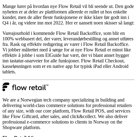
Mange lurer på hvordan nye Flow Retail vil bli seende ut. Den gode
nyheten er at deler av plattformen allerede er rullet ut hos enkelte
kunder, men de aller fleste funksjonene er ikke klare før godt inn i
Q4 i år, og videre inn mot 2022. Her er uansett noen skisser så langt:
Vareajourhold i kommende Flow Retail Backoffice, som blir en
100% webbasert del, der varer, leverandørbestilling og annet utføres
fra. Rask og effektiv redigering av varer i Flow Retail Backoffice.
Vi jobber målrettet med å sørge for at nye Flow Retail er minst like
effektiv å jobbe i som ElGuide har vært, der vi blant annet bygger
inn tastatur-snarveier for alle funksjoner. Flow Retail Checkout,
kasseløsningen som er en native app for typisk iPad eller Android
tablets.
We are a Norwegian tech company specializing in building and
delivering world-class commerce solutions for professional retailers
of any size, with our core platform, Flow Retail POS, and services
like Flow Giftcard, after sales, and click&collect. We also deliver
professional e-commerce solutions to clients in Norway on the
Shopware platform.​​​​‌ ‍ ​‍​‍‌‍ ‌ ​‍‌‍‍‌‌‍‌ ‌‍‍‌‌‍ ‍​‍​‍​ ‍‍​‍​‍‌ ​ ‌‍​‌‌‍ ‍‌‍‍‌‌ ‌​‌ ‍‌​‍ ‍‌‍‍‌‌‍ ​‍​‍​‍ ​​‍​‍‌‍‍​‌ ​‍‌‍‌‌‌‍‌‍​‍​‍​ ‍‍​‍​‍‌‍‍​‌ ‌​‌ ‌​‌ ​​​ ‍‍​‍ ​‍ ‌‍ ​‌‍ ‌‍​ ‌‍​‌‌‍ ​‌‍‍​‌‍ ‌ ​ ‌ ‌​​ ‍‍​ ​ ​ ​​​ ​​​ ​​​‍ ‌ ​ ‌ ‌​‌ ‌‌‌‍‌​‌‍‍‌‌‍ ​‍ ‌‍‍‌‌‍ ‍‌ ‌​‌‍‌‌‌‍ ‍‌ ‌​​‍ ‌‍‌‌‌‍‌​‌‍‍‌‌ ‌​​‍ ‌‍ ‌‌‍ ‌‍‌​‌‍‌‌​ ‌‌ ​​‌ ​‍‌‍‌‌‌ ​ ‌‍‌‌‌‍ ‍‌ ‌​‌‍​‌‌ ‌​‌‍‍‌‌‍ ‌‍ ‍​ ‍ ‌‍‍‌‌‍‌​​ ‌​ ‍‌​ ​​‌‍​‍‌‍‌‍​ ‍‌​ ​‍​ ​ ​ ‍‌​‍ ‌​ ​‍​ ‌​‌‍‌​‌‍‌‌​‍ ‌​ ‌​​ ‌‌​ ​‌‌‍‌‌​‍ ‌‌‍​‍‌‍‌​‌‍​‍‌‍​ ​‍ ‌​ ‍‌​ ‌​​ ‌ ​ ‌ ​ ​ ​ ​‍​ ‍​‌‍‌‍​ ‌​‌‍‌‌​ ​‍​ ‍‌​ ‍ ‌ ‌​‌ ‍‌‌ ​​‌‍‌‌​ ‌‌ ​​‌‍​‌‌‍‌ ‌‍‌‌‌‍ ​‌‍‌‌‌ ‌​​ ‍ ‌ ​​‌‍​‌‌ ‌​‌‍‍​​ ‌‌‍​‍‌‍ ​‌‍ ‌‍​ ‌‍‍ ‌ ​ ​‍‌‌​ ‌‌‌​​‍‌‌ ‌‍‍ ‌‍‌‌‌ ‍‌​‍‌‌​ ​ ‌​‌​​‍‌‌​ ​ ‌​‌​​‍‌‌​ ​‍​ ​‍‌‍​ ‌‍‌‌​ ​​​ ​ ​ ​‍​ ‌‍‌‍‌​‌‍​‌​ ‌ ​ ​​‌‍​‌​ ​‌​‍‌‌​ ​‍​ ​‍​‍‌‌​ ‌‌‌​‌​​‍ ‍‌‍​ ‌‍ ‌‍ ​‌ ‌‌‌‍ ‌‌‍ ‍‌ ​ ​‍‌‌​ ‌‌‌​​‍‌‌ ‌‍‍ ‌‍‌‌‌ ‍‌​‍‌‌​ ​ ‌​‌​​‍‌‌​ ​ ‌​‌​​‍‌‌​ ​‍​ ​‍​ ‍​‌‍‌‍​ ‌‌​ ​​​ ‌‌​ ‌‍​ ​‍‌‍​ ‌‍​ ‌‍‌​​ ‌‌‌‍‌‌​‍‌‌​ ​‍​ ​‍​‍‌‌​ ‌‌‌​‌​​‍ ‍‌‍​‍‌‍ ‌‍‌​‌ ‍‌​‍‌‌​ ‌‌‌​​‍‌‌ ‌‍‍ ‌‍‌‌‌ ‍‌​‍‌‌​ ​ ‌​‌​​‍‌‌​ ​ ‌​‌​​‍‌‌​ ​‍​ ​‍​ ​ ​ ​‌‌‍​‌‌‍‌‌​ ​​​ ​ ​ ‍‌​ ‌‌​ ​​​ ‌ ‌‍‌‍‌‍​‌​‍‌‌​ ​‍​ ​‍​‍‌‌​ ‌‌‌​‌​​‍ ‍‌‍​ ‌‍‍​‌‍‍‌‌‍ ​‌‍‌​‌ ​‍‌‍‌‌‌‍ ‍​‍‌‌​ ‌‌‌​​‍‌‌ ‌‍‍ ‌‍‌‌‌ ‍‌​‍‌‌​ ​ ‌​‌​​‍‌‌​ ​ ‌​‌​​‍‌‌​ ​‍​ ​‍‌‍‌​‌‍‌‌​ ​‍​ ‌ ‌‍‌‍‌‍‌‌​ ​‌​ ‌ ​ ‌‍​ ‍‌‌‍‌‌​ ‍​​‍‌‌​ ​‍​ ​‍​‍‌‌​ ‌‌‌​‌​​‍ ‍‌ ‌​‌‍‌‌‌ ‍​‌ ‌​​ ‌‍​‍‌‍​‌‌ ​ ‌‍‌‌‌‌‌‌‌ ​‍‌‍ ​​ ‌‌‍‍​‌ ‌​‌ ‌​‌ ​​​‍‌‌​ ​ ‌​​‌​‍‌‌​ ​‍‌​‌‍​‍‌‌​ ​‍‌​‌‍‌‍ ​‌‍ ‌‍​ ‌‍​‌‌‍ ​‌‍‍​‌‍ ‌ ​ ‌ ‌​​‍‌‌​ ​ ‌​​‌​ ​ ​ ​​​ ​​​ ​​​‍‌‌​ ​‍‌​‌‍‌ ​ ‌ ‌​‌ ‌‌‌‍‌​‌‍‍‌‌‍ ​‍‌‍‌‍‍‌‌‍‌​​ ‌​ ‍‌​ ​​‌‍​‍‌‍‌‍​ ‍‌​ ​‍​ ​ ​ ‍‌​‍ ‌​ ​‍​ ‌​‌‍‌​‌‍‌‌​‍ ‌​ ‌​​ ‌‌​ ​‌‌‍‌‌​‍ ‌‌‍​‍‌‍‌​‌‍​‍‌‍​ ​‍ ‌​ ‍‌​ ‌​​ ‌ ​ ‌ ​ ​ ​ ​‍​ ‍​‌‍‌‍​ ‌​‌‍‌‌​ ​‍​ ‍‌​‍‌‍‌ ‌​‌ ‍‌‌ ​​‌‍‌‌​ ‌‌ ​​‌‍​‌‌‍‌ ‌‍‌‌‌‍ ​‌‍‌‌‌ ‌​​‍‌‍‌ ​​‌‍​‌‌ ‌​‌‍‍​​ ‌‌‍​‍‌‍ ​‌‍ ‌‍​ ‌‍‍ ‌ ​ ​‍‌‌​ ‌‌‌​​‍‌‌ ‌‍‍ ‌‍‌‌‌ ‍‌​‍‌‌​ ​ ‌​‌​​‍‌‌​ ​ ‌​‌​​‍‌‌​ ​‍​ ​‍‌‍​ ‌‍‌‌​ ​​​ ​ ​ ​‍​ ‌‍‌‍‌​‌‍​‌​ ‌ ​ ​​‌‍​‌​ ​‌​‍‌‌​ ​‍​ ​‍​‍‌‌​ ‌‌‌​‌​​‍ ‍‌‍​ ‌‍ ‌‍ ​‌ ‌‌‌‍ ‌‌‍ ‍‌ ​ ​‍‌‌​ ‌‌‌​​‍‌‌ ‌‍‍ ‌‍‌‌‌ ‍‌​‍‌‌​ ​ ‌​‌​​‍‌‌​ ​ ‌​‌​​‍‌‌​ ​‍​ ​‍​ ‍​‌‍‌‍​ ‌‌​ ​​​ ‌‌​ ‌‍​ ​‍‌‍​ ‌‍​ ‌‍‌​​ ‌‌‌‍‌‌​‍‌‌​ ​‍​ ​‍​‍‌‌​ ‌‌‌​‌​​‍ ‍‌‍​‍‌‍ ‌‍‌​‌ ‍‌​‍‌‌​ ‌‌‌​​‍‌‌ ‌‍‍ ‌‍‌‌‌ ‍‌​‍‌‌​ ​ ‌​‌​​‍‌‌​ ​ ‌​‌​​‍‌‌​ ​‍​ ​‍​ ​ ​ ​‌‌‍​‌‌‍‌‌​ ​​​ ​ ​ ‍‌​ ‌‌​ ​​​ ‌ ‌‍‌‍‌‍​‌​‍‌‌​ ​‍​ ​‍​‍‌‌​ ‌‌‌​‌​​‍ ‍‌‍​ ‌‍‍​‌‍‍‌‌‍ ​‌‍‌​‌ ​‍‌‍‌‌‌‍ ‍​‍‌‌​ ‌‌‌​​‍‌‌ ‌‍‍ ‌‍‌‌‌ ‍‌​‍‌‌​ ​ ‌​‌​​‍‌‌​ ​ ‌​‌​​‍‌‌​ ​‍​ ​‍‌‍‌​‌‍‌‌​ ​‍​ ‌ ‌‍‌‍‌‍‌‌​ ​‌​ ‌ ​ ‌‍​ ‍‌‌‍‌‌​ ‍​​‍‌‌​ ​‍​ ​‍​‍‌‌​ ‌‌‌​‌​​‍ ‍‌ ‌​‌‍‌‌‌ ‍​‌ ‌​​‍‌‍‌ ​​‌‍‌‌‌ ​‍‌ ​ ‌ ​​‌‍‌‌‌‍​ ‌ ‌​‌‍‍‌‌ ‌‍‌‍‌‌​ ‌‌ ​​‌ ‌‌‌‍​‍‌‍ ​‌‍‍‌‌ ​ ‌‍‍​‌‍‌‌‌‍‌​​‍​‍‌ ‌