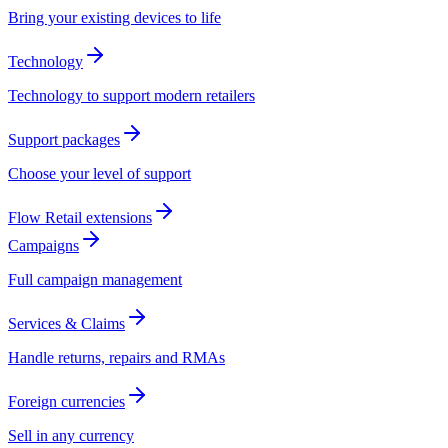
Bring your existing devices to life​​​​‌ ‍ ​‍​‍‌‍ ‌ ​‍‌‍‍‌‌‍‌ ‌‍‍‌‌‍ ‍​‍​‍​ ‍‍​‍​‍‌ ​ ‌‍​‌‌‍ ‍‌‍‍‌‌ ‌​‌ ‍‌​‍ ‍‌‍‍‌‌‍ ​‍​‍​‍ ​​‍​‍‌‍‍​‌ ​‍‌‍‌‌‌‍‌‍​‍​‍​ ‍‍​‍​‍‌‍‍​‌ ‌​‌ ‌​‌ ​​​ ‍‍​‍ ​‍ ‌‍ ​‌‍ ‌‍​ ‌‍​‌‌‍ ​‌‍‍​‌‍ ‌ ​ ‌ ‌​​ ‍‍​ ​ ​ ​​​ ​​​ ​​​‍ ‌ ​ ‌ ‌​‌ ‌‌‌‍‌​‌‍‍‌‌‍ ​‍ ‌‍‍‌‌‍ ‍‌ ‌​‌‍‌‌‌‍ ‍‌ ‌​​‍ ‌‍‌‌‌‍‌​‌‍‍‌‌ ‌​​‍ ‌‍ ‌‌‍ ‌‍‌​‌‍‌‌​ ‌‌ ​​‌ ​‍‌‍‌‌‌ ​ ‌‍‌‌‌‍ ‍‌ ‌​‌‍​‌‌ ‌​‌‍‍‌‌‍ ‌‍ ‍​ ‍ ‌‍‍‌‌‍‌​​ ‌​ ​‌​ ‍​​ ‍​‌‍‌‍‌‍​ ​ ‌ ​ ​ ‌‍​ ​‍ ‌​ ​ ‌‍​‌​ ​​‌‍‌‌​‍ ‌​ ‌​​ ​ ​ ​‌​ ​​​‍ ‌​ ‍​‌‍‌‍​ ‍‌​ ​ ​‍ ‌‌‍​‌‌‍‌‍‌‍​ ‌‍​‍​ ‌‍‌‍​ ​ ​‌​ ​ ​ ‍‌​ ‍‌​ ‌‍‌‍​‍​ ‍ ‌ ‌​‌ ‍‌‌ ​​‌‍‌‌​ ‌‌‍ ‍‌‍​‌‌ ‌‍‌‍‍‌‌‍‌ ‌‍​‌‌ ‌​‌‍‍‌‌‍ ‌‍ ‍​ ‍ ‌ ​​‌‍​‌‌ ‌​‌‍‍​​ ‌‌‍ ‍‌‍​‌‌ ‌‍‌‍‍‌‌‍‌ ‌‍​‌‌ ‌​‌‍‍‌‌‍ ‌‍ ‍‌​‍‌‌ ‌​‌‍‌‌‌‍ ‌‌ ​ ​‍‌‌​ ‌‌‌​​‍‌‌ ‌‍‍ ‌‍‌‌‌ ‍‌​‍‌‌​ ​ ‌​‌​​‍‌‌​ ​ ‌​‌​​‍‌‌​ ​‍​ ​‍​ ​‌‌‍​‍​ ​​​ ‌‍‌‍‌​​ ​​​ ‌ ​ ‌​​ ​‍​ ‌‌​ ​‌​ ​‌​‍‌‌​ ​‍​ ​‍​‍‌‌​ ‌‌‌​‌​​‍ ‍‌‍​ ‌‍‍​‌‍‍‌‌‍ ​‌‍‌​‌ ​‍‌‍‌‌‌‍ ‍​‍‌‌​ ‌‌‌​​‍‌‌ ‌‍‍ ‌‍‌‌‌ ‍‌​‍‌‌​ ​ ‌​‌​​‍‌‌​ ​ ‌​‌​​‍‌‌​ ​‍​ ​‍‌‍‌‍​ ​​​ ​‌​ ‌‍​ ‌​​ ​ ​ ‌‌‌‍‌‍​ ​​​ ​ ​ ‌‍​ ​ ​‍‌‌​ ​‍​ ​‍​‍‌‌​ ‌‌‌​‌​​‍ ‍‌‍​ ‌‍‍​‌‍‍‌‌‍ ​‌‍‌​‌ ​‍‌‍‌‌‌‍ ‍​‍‌‌​ ‌‌‌​​‍‌‌ ‌‍‍ ‌‍‌‌‌ ‍‌​‍‌‌​ ​ ‌​‌​​‍‌‌​ ​ ‌​‌​​‍‌‌​ ​‍​ ​‍‌‍‌‍‌‍‌‍​ ‍​​ ‌ ​ ‌‍​ ‌​‌‍‌‍​ ​​‌‍​ ‌‍‌​​ ‍‌‌‍​‌​‍‌‌​ ​‍​ ​‍​‍‌‌​ ‌‌‌​‌​​‍ ‍‌‍‌‌‌ ‍​‌‍​ ‌‍‌‌‌ ​‍‌ ​​‌ ‌​​ ‌‍​‍‌‍​‌‌ ​ ‌‍‌‌‌‌‌‌‌ ​‍‌‍ ​​ ‌‌‍‍​‌ ‌​‌ ‌​‌ ​​​‍‌‌​ ​ ‌​​‌​‍‌‌​ ​‍‌​‌‍​‍‌‌​ ​‍‌​‌‍‌‍ ​‌‍ ‌‍​ ‌‍​‌‌‍ ​‌‍‍​‌‍ ‌ ​ ‌ ‌​​‍‌‌​ ​ ‌​​‌​ ​ ​ ​​​ ​​​ ​​​‍‌‌​ ​‍‌​‌‍‌ ​ ‌ ‌​‌ ‌‌‌‍‌​‌‍‍‌‌‍ ​‍‌‍‌‍‍‌‌‍‌​​ ‌​ ​‌​ ‍​​ ‍​‌‍‌‍‌‍​ ​ ‌ ​ ​ ‌‍​ ​‍ ‌​ ​ ‌‍​‌​ ​​‌‍‌‌​‍ ‌​ ‌​​ ​ ​ ​‌​ ​​​‍ ‌​ ‍​‌‍‌‍​ ‍‌​ ​ ​‍ ‌‌‍​‌‌‍‌‍‌‍​ ‌‍​‍​ ‌‍‌‍​ ​ ​‌​ ​ ​ ‍‌​ ‍‌​ ‌‍‌‍​‍​‍‌‍‌ ‌​‌ ‍‌‌ ​​‌‍‌‌​ ‌‌‍ ‍‌‍​‌‌ ‌‍‌‍‍‌‌‍‌ ‌‍​‌‌ ‌​‌‍‍‌‌‍ ‌‍ ‍​‍‌‍‌ ​​‌‍​‌‌ ‌​‌‍‍​​ ‌‌‍ ‍‌‍​‌‌ ‌‍‌‍‍‌‌‍‌ ‌‍​‌‌ ‌​‌‍‍‌‌‍ ‌‍ ‍‌​‍‌‌ ‌​‌‍‌‌‌‍ ‌‌ ​ ​‍‌‌​ ‌‌‌​​‍‌‌ ‌‍‍ ‌‍‌‌‌ ‍‌​‍‌‌​ ​ ‌​‌​​‍‌‌​ ​ ‌​‌​​‍‌‌​ ​‍​ ​‍​ ​‌‌‍​‍​ ​​​ ‌‍‌‍‌​​ ​​​ ‌ ​ ‌​​ ​‍​ ‌‌​ ​‌​ ​‌​‍‌‌​ ​‍​ ​‍​‍‌‌​ ‌‌‌​‌​​‍ ‍‌‍​ ‌‍‍​‌‍‍‌‌‍ ​‌‍‌​‌ ​‍‌‍‌‌‌‍ ‍​‍‌‌​ ‌‌‌​​‍‌‌ ‌‍‍ ‌‍‌‌‌ ‍‌​‍‌‌​ ​ ‌​‌​​‍‌‌​ ​ ‌​‌​​‍‌‌​ ​‍​ ​‍‌‍‌‍​ ​​​ ​‌​ ‌‍​ ‌​​ ​ ​ ‌‌‌‍‌‍​ ​​​ ​ ​ ‌‍​ ​ ​‍‌‌​ ​‍​ ​‍​‍‌‌​ ‌‌‌​‌​​‍ ‍‌‍​ ‌‍‍​‌‍‍‌‌‍ ​‌‍‌​‌ ​‍‌‍‌‌‌‍ ‍​‍‌‌​ ‌‌‌​​‍‌‌ ‌‍‍ ‌‍‌‌‌ ‍‌​‍‌‌​ ​ ‌​‌​​‍‌‌​ ​ ‌​‌​​‍‌‌​ ​‍​ ​‍‌‍‌‍‌‍‌‍​ ‍​​ ‌ ​ ‌‍​ ‌​‌‍‌‍​ ​​‌‍​ ‌‍‌​​ ‍‌‌‍​‌​‍‌‌​ ​‍​ ​‍​‍‌‌​ ‌‌‌​‌​​‍ ‍‌‍‌‌‌ ‍​‌‍​ ‌‍‌‌‌ ​‍‌ ​​‌ ‌​​‍‌‍‌ ​​‌‍‌‌‌ ​‍‌ ​ ‌ ​​‌‍‌‌‌‍​ ‌ ‌​‌‍‍‌‌ ‌‍‌‍‌‌​ ‌‌ ​​‌ ‌‌‌‍​‍‌‍ ​‌‍‍‌‌ ​ ‌‍‍​‌‍‌‌‌‍‌​​‍​‍‌ ‌
Technology​​​​‌ ‍ ​‍​‍‌‍ ‌ ​‍‌‍‍‌‌‍‌ ‌‍‍‌‌‍ ‍​‍​‍​ ‍‍​‍​‍‌ ​ ‌‍​‌‌‍ ‍‌‍‍‌‌ ‌​‌ ‍‌​‍ ‍‌‍‍‌‌‍ ​‍​‍​‍ ​​‍​‍‌‍‍​‌ ​‍‌‍‌‌‌‍‌‍​‍​‍​ ‍‍​‍​‍‌‍‍​‌ ‌​‌ ‌​‌ ​​​ ‍‍​‍ ​‍ ‌‍ ​‌‍ ‌‍​ ‌‍​‌‌‍ ​‌‍‍​‌‍ ‌ ​ ‌ ‌​​ ‍‍​ ​ ​ ​​​ ​​​ ​​​‍ ‌ ​ ‌ ‌​‌ ‌‌‌‍‌​‌‍‍‌‌‍ ​‍ ‌‍‍‌‌‍ ‍‌ ‌​‌‍‌‌‌‍ ‍‌ ‌​​‍ ‌‍‌‌‌‍‌​‌‍‍‌‌ ‌​​‍ ‌‍ ‌‌‍ ‌‍‌​‌‍‌‌​ ‌‌ ​​‌ ​‍‌‍‌‌‌ ​ ‌‍‌‌‌‍ ‍‌ ‌​‌‍​‌‌ ‌​‌‍‍‌‌‍ ‌‍ ‍​ ‍ ‌‍‍‌‌‍‌​​ ‌​ ​‌​ ‍​​ ‍​‌‍‌‍‌‍​ ​ ‌ ​ ​ ‌‍​ ​‍ ‌​ ​ ‌‍​‌​ ​​‌‍‌‌​‍ ‌​ ‌​​ ​ ​ ​‌​ ​​​‍ ‌​ ‍​‌‍‌‍​ ‍‌​ ​ ​‍ ‌‌‍​‌‌‍‌‍‌‍​ ‌‍​‍​ ‌‍‌‍​ ​ ​‌​ ​ ​ ‍‌​ ‍‌​ ‌‍‌‍​‍​ ‍ ‌ ‌​‌ ‍‌‌ ​​‌‍‌‌​ ‌‌‍ ‍‌‍​‌‌ ‌‍‌‍‍‌‌‍‌ ‌‍​‌‌ ‌​‌‍‍‌‌‍ ‌‍ ‍​ ‍ ‌ ​​‌‍​‌‌ ‌​‌‍‍​​ ‌‌‍ ‍‌‍​‌‌ ‌‍‌‍‍‌‌‍‌ ‌‍​‌‌ ‌​‌‍‍‌‌‍ ‌‍ ‍‌​‍‌‌ ‌​‌‍‌‌‌‍ ‌‌ ​ ​‍‌‌​ ‌‌‌​​‍‌‌ ‌‍‍ ‌‍‌‌‌ ‍‌​‍‌‌​ ​ ‌​‌​​‍‌‌​ ​ ‌​‌​​‍‌‌​ ​‍​ ​‍​ ​‌‌‍​‍​ ​​​ ‌‍‌‍‌​​ ​​​ ‌ ​ ‌​​ ​‍​ ‌‌​ ​‌​ ​‌​‍‌‌​ ​‍​ ​‍​‍‌‌​ ‌‌‌​‌​​‍ ‍‌‍​ ‌‍‍​‌‍‍‌‌‍ ​‌‍‌​‌ ​‍‌‍‌‌‌‍ ‍​‍‌‌​ ‌‌‌​​‍‌‌ ‌‍‍ ‌‍‌‌‌ ‍‌​‍‌‌​ ​ ‌​‌​​‍‌‌​ ​ ‌​‌​​‍‌‌​ ​‍​ ​‍‌‍‌‍​ ​​​ ​‌​ ‌‍​ ‌​​ ​ ​ ‌‌‌‍‌‍​ ​​​ ​ ​ ‌‍​ ​ ​‍‌‌​ ​‍​ ​‍​‍‌‌​ ‌‌‌​‌​​‍ ‍‌‍​ ‌‍‍​‌‍‍‌‌‍ ​‌‍‌​‌ ​‍‌‍‌‌‌‍ ‍​‍‌‌​ ‌‌‌​​‍‌‌ ‌‍‍ ‌‍‌‌‌ ‍‌​‍‌‌​ ​ ‌​‌​​‍‌‌​ ​ ‌​‌​​‍‌‌​ ​‍​ ​‍​ ​​‌‍‌​​ ‌​​ ​ ‌‍‌​​ ​‍‌‍​‌​ ‌‌‌‍‌‌‌‍‌​​ ‌‌​ ​​​‍‌‌​ ​‍​ ​‍​‍‌‌​ ‌‌‌​‌​​‍ ‍‌ ‌​‌‍‍‌‌ ‌​‌‍ ​‌‍‌‌​ ‌‍​‍‌‍​‌‌ ​ ‌‍‌‌‌‌‌‌‌ ​‍‌‍ ​​ ‌‌‍‍​‌ ‌​‌ ‌​‌ ​​​‍‌‌​ ​ ‌​​‌​‍‌‌​ ​‍‌​‌‍​‍‌‌​ ​‍‌​‌‍‌‍ ​‌‍ ‌‍​ ‌‍​‌‌‍ ​‌‍‍​‌‍ ‌ ​ ‌ ‌​​‍‌‌​ ​ ‌​​‌​ ​ ​ ​​​ ​​​ ​​​‍‌‌​ ​‍‌​‌‍‌ ​ ‌ ‌​‌ ‌‌‌‍‌​‌‍‍‌‌‍ ​‍‌‍‌‍‍‌‌‍‌​​ ‌​ ​‌​ ‍​​ ‍​‌‍‌‍‌‍​ ​ ‌ ​ ​ ‌‍​ ​‍ ‌​ ​ ‌‍​‌​ ​​‌‍‌‌​‍ ‌​ ‌​​ ​ ​ ​‌​ ​​​‍ ‌​ ‍​‌‍‌‍​ ‍‌​ ​ ​‍ ‌‌‍​‌‌‍‌‍‌‍​ ‌‍​‍​ ‌‍‌‍​ ​ ​‌​ ​ ​ ‍‌​ ‍‌​ ‌‍‌‍​‍​‍‌‍‌ ‌​‌ ‍‌‌ ​​‌‍‌‌​ ‌‌‍ ‍‌‍​‌‌ ‌‍‌‍‍‌‌‍‌ ‌‍​‌‌ ‌​‌‍‍‌‌‍ ‌‍ ‍​‍‌‍‌ ​​‌‍​‌‌ ‌​‌‍‍​​ ‌‌‍ ‍‌‍​‌‌ ‌‍‌‍‍‌‌‍‌ ‌‍​‌‌ ‌​‌‍‍‌‌‍ ‌‍ ‍‌​‍‌‌ ‌​‌‍‌‌‌‍ ‌‌ ​ ​‍‌‌​ ‌‌‌​​‍‌‌ ‌‍‍ ‌‍‌‌‌ ‍‌​‍‌‌​ ​ ‌​‌​​‍‌‌​ ​ ‌​‌​​‍‌‌​ ​‍​ ​‍​ ​‌‌‍​‍​ ​​​ ‌‍‌‍‌​​ ​​​ ‌ ​ ‌​​ ​‍​ ‌‌​ ​‌​ ​‌​‍‌‌​ ​‍​ ​‍​‍‌‌​ ‌‌‌​‌​​‍ ‍‌‍​ ‌‍‍​‌‍‍‌‌‍ ​‌‍‌​‌ ​‍‌‍‌‌‌‍ ‍​‍‌‌​ ‌‌‌​​‍‌‌ ‌‍‍ ‌‍‌‌‌ ‍‌​‍‌‌​ ​ ‌​‌​​‍‌‌​ ​ ‌​‌​​‍‌‌​ ​‍​ ​‍‌‍‌‍​ ​​​ ​‌​ ‌‍​ ‌​​ ​ ​ ‌‌‌‍‌‍​ ​​​ ​ ​ ‌‍​ ​ ​‍‌‌​ ​‍​ ​‍​‍‌‌​ ‌‌‌​‌​​‍ ‍‌‍​ ‌‍‍​‌‍‍‌‌‍ ​‌‍‌​‌ ​‍‌‍‌‌‌‍ ‍​‍‌‌​ ‌‌‌​​‍‌‌ ‌‍‍ ‌‍‌‌‌ ‍‌​‍‌‌​ ​ ‌​‌​​‍‌‌​ ​ ‌​‌​​‍‌‌​ ​‍​ ​‍​ ​​‌‍‌​​ ‌​​ ​ ‌‍‌​​ ​‍‌‍​‌​ ‌‌‌‍‌‌‌‍‌​​ ‌‌​ ​​​‍‌‌​ ​‍​ ​‍​‍‌‌​ ‌‌‌​‌​​‍ ‍‌ ‌​‌‍‍‌‌ ‌​‌‍ ​‌‍‌‌​‍‌‍‌ ​​‌‍‌‌‌ ​‍‌ ​ ‌ ​​‌‍‌‌‌‍​ ‌ ‌​‌‍‍‌‌ ‌‍‌‍‌‌​ ‌‌ ​​‌ ‌‌‌‍​‍‌‍ ​‌‍‍‌‌ ​ ‌‍‍​‌‍‌‌‌‍‌​​‍​‍‌ ‌
Technology to support modern retailers​​​​‌ ‍ ​‍​‍‌‍ ‌ ​‍‌‍‍‌‌‍‌ ‌‍‍‌‌‍ ‍​‍​‍​ ‍‍​‍​‍‌ ​ ‌‍​‌‌‍ ‍‌‍‍‌‌ ‌​‌ ‍‌​‍ ‍‌‍‍‌‌‍ ​‍​‍​‍ ​​‍​‍‌‍‍​‌ ​‍‌‍‌‌‌‍‌‍​‍​‍​ ‍‍​‍​‍‌‍‍​‌ ‌​‌ ‌​‌ ​​​ ‍‍​‍ ​‍ ‌‍ ​‌‍ ‌‍​ ‌‍​‌‌‍ ​‌‍‍​‌‍ ‌ ​ ‌ ‌​​ ‍‍​ ​ ​ ​​​ ​​​ ​​​‍ ‌ ​ ‌ ‌​‌ ‌‌‌‍‌​‌‍‍‌‌‍ ​‍ ‌‍‍‌‌‍ ‍‌ ‌​‌‍‌‌‌‍ ‍‌ ‌​​‍ ‌‍‌‌‌‍‌​‌‍‍‌‌ ‌​​‍ ‌‍ ‌‌‍ ‌‍‌​‌‍‌‌​ ‌‌ ​​‌ ​‍‌‍‌‌‌ ​ ‌‍‌‌‌‍ ‍‌ ‌​‌‍​‌‌ ‌​‌‍‍‌‌‍ ‌‍ ‍​ ‍ ‌‍‍‌‌‍‌​​ ‌​ ​‌​ ‍​​ ‍​‌‍‌‍‌‍​ ​ ‌ ​ ​ ‌‍​ ​‍ ‌​ ​ ‌‍​‌​ ​​‌‍‌‌​‍ ‌​ ‌​​ ​ ​ ​‌​ ​​​‍ ‌​ ‍​‌‍‌‍​ ‍‌​ ​ ​‍ ‌‌‍​‌‌‍‌‍‌‍​ ‌‍​‍​ ‌‍‌‍​ ​ ​‌​ ​ ​ ‍‌​ ‍‌​ ‌‍‌‍​‍​ ‍ ‌ ‌​‌ ‍‌‌ ​​‌‍‌‌​ ‌‌‍ ‍‌‍​‌‌ ‌‍‌‍‍‌‌‍‌ ‌‍​‌‌ ‌​‌‍‍‌‌‍ ‌‍ ‍​ ‍ ‌ ​​‌‍​‌‌ ‌​‌‍‍​​ ‌‌‍ ‍‌‍​‌‌ ‌‍‌‍‍‌‌‍‌ ‌‍​‌‌ ‌​‌‍‍‌‌‍ ‌‍ ‍‌​‍‌‌ ‌​‌‍‌‌‌‍ ‌‌ ​ ​‍‌‌​ ‌‌‌​​‍‌‌ ‌‍‍ ‌‍‌‌‌ ‍‌​‍‌‌​ ​ ‌​‌​​‍‌‌​ ​ ‌​‌​​‍‌‌​ ​‍​ ​‍​ ​‌‌‍​‍​ ​​​ ‌‍‌‍‌​​ ​​​ ‌ ​ ‌​​ ​‍​ ‌‌​ ​‌​ ​‌​‍‌‌​ ​‍​ ​‍​‍‌‌​ ‌‌‌​‌​​‍ ‍‌‍​ ‌‍‍​‌‍‍‌‌‍ ​‌‍‌​‌ ​‍‌‍‌‌‌‍ ‍​‍‌‌​ ‌‌‌​​‍‌‌ ‌‍‍ ‌‍‌‌‌ ‍‌​‍‌‌​ ​ ‌​‌​​‍‌‌​ ​ ‌​‌​​‍‌‌​ ​‍​ ​‍‌‍‌‍​ ​​​ ​‌​ ‌‍​ ‌​​ ​ ​ ‌‌‌‍‌‍​ ​​​ ​ ​ ‌‍​ ​ ​‍‌‌​ ​‍​ ​‍​‍‌‌​ ‌‌‌​‌​​‍ ‍‌‍​ ‌‍‍​‌‍‍‌‌‍ ​‌‍‌​‌ ​‍‌‍‌‌‌‍ ‍​‍‌‌​ ‌‌‌​​‍‌‌ ‌‍‍ ‌‍‌‌‌ ‍‌​‍‌‌​ ​ ‌​‌​​‍‌‌​ ​ ‌​‌​​‍‌‌​ ​‍​ ​‍​ ​​‌‍‌​​ ‌​​ ​ ‌‍‌​​ ​‍‌‍​‌​ ‌‌‌‍‌‌‌‍‌​​ ‌‌​ ​​​‍‌‌​ ​‍​ ​‍​‍‌‌​ ‌‌‌​‌​​‍ ‍‌‍‌‌‌ ‍​‌‍​ ‌‍‌‌‌ ​‍‌ ​​‌ ‌​​ ‌‍​‍‌‍​‌‌ ​ ‌‍‌‌‌‌‌‌‌ ​‍‌‍ ​​ ‌‌‍‍​‌ ‌​‌ ‌​‌ ​​​‍‌‌​ ​ ‌​​‌​‍‌‌​ ​‍‌​‌‍​‍‌‌​ ​‍‌​‌‍‌‍ ​‌‍ ‌‍​ ‌‍​‌‌‍ ​‌‍‍​‌‍ ‌ ​ ‌ ‌​​‍‌‌​ ​ ‌​​‌​ ​ ​ ​​​ ​​​ ​​​‍‌‌​ ​‍‌​‌‍‌ ​ ‌ ‌​‌ ‌‌‌‍‌​‌‍‍‌‌‍ ​‍‌‍‌‍‍‌‌‍‌​​ ‌​ ​‌​ ‍​​ ‍​‌‍‌‍‌‍​ ​ ‌ ​ ​ ‌‍​ ​‍ ‌​ ​ ‌‍​‌​ ​​‌‍‌‌​‍ ‌​ ‌​​ ​ ​ ​‌​ ​​​‍ ‌​ ‍​‌‍‌‍​ ‍‌​ ​ ​‍ ‌‌‍​‌‌‍‌‍‌‍​ ‌‍​‍​ ‌‍‌‍​ ​ ​‌​ ​ ​ ‍‌​ ‍‌​ ‌‍‌‍​‍​‍‌‍‌ ‌​‌ ‍‌‌ ​​‌‍‌‌​ ‌‌‍ ‍‌‍​‌‌ ‌‍‌‍‍‌‌‍‌ ‌‍​‌‌ ‌​‌‍‍‌‌‍ ‌‍ ‍​‍‌‍‌ ​​‌‍​‌‌ ‌​‌‍‍​​ ‌‌‍ ‍‌‍​‌‌ ‌‍‌‍‍‌‌‍‌ ‌‍​‌‌ ‌​‌‍‍‌‌‍ ‌‍ ‍‌​‍‌‌ ‌​‌‍‌‌‌‍ ‌‌ ​ ​‍‌‌​ ‌‌‌​​‍‌‌ ‌‍‍ ‌‍‌‌‌ ‍‌​‍‌‌​ ​ ‌​‌​​‍‌‌​ ​ ‌​‌​​‍‌‌​ ​‍​ ​‍​ ​‌‌‍​‍​ ​​​ ‌‍‌‍‌​​ ​​​ ‌ ​ ‌​​ ​‍​ ‌‌​ ​‌​ ​‌​‍‌‌​ ​‍​ ​‍​‍‌‌​ ‌‌‌​‌​​‍ ‍‌‍​ ‌‍‍​‌‍‍‌‌‍ ​‌‍‌​‌ ​‍‌‍‌‌‌‍ ‍​‍‌‌​ ‌‌‌​​‍‌‌ ‌‍‍ ‌‍‌‌‌ ‍‌​‍‌‌​ ​ ‌​‌​​‍‌‌​ ​ ‌​‌​​‍‌‌​ ​‍​ ​‍‌‍‌‍​ ​​​ ​‌​ ‌‍​ ‌​​ ​ ​ ‌‌‌‍‌‍​ ​​​ ​ ​ ‌‍​ ​ ​‍‌‌​ ​‍​ ​‍​‍‌‌​ ‌‌‌​‌​​‍ ‍‌‍​ ‌‍‍​‌‍‍‌‌‍ ​‌‍‌​‌ ​‍‌‍‌‌‌‍ ‍​‍‌‌​ ‌‌‌​​‍‌‌ ‌‍‍ ‌‍‌‌‌ ‍‌​‍‌‌​ ​ ‌​‌​​‍‌‌​ ​ ‌​‌​​‍‌‌​ ​‍​ ​‍​ ​​‌‍‌​​ ‌​​ ​ ‌‍‌​​ ​‍‌‍​‌​ ‌‌‌‍‌‌‌‍‌​​ ‌‌​ ​​​‍‌‌​ ​‍​ ​‍​‍‌‌​ ‌‌‌​‌​​‍ ‍‌‍‌‌‌ ‍​‌‍​ ‌‍‌‌‌ ​‍‌ ​​‌ ‌​​‍‌‍‌ ​​‌‍‌‌‌ ​‍‌ ​ ‌ ​​‌‍‌‌‌‍​ ‌ ‌​‌‍‍‌‌ ‌‍‌‍‌‌​ ‌‌ ​​‌ ‌‌‌‍​‍‌‍ ​‌‍‍‌‌ ​ ‌‍‍​‌‍‌‌‌‍‌​​‍​‍‌ ‌
Support packages​​​​‌ ‍ ​‍​‍‌‍ ‌ ​‍‌‍‍‌‌‍‌ ‌‍‍‌‌‍ ‍​‍​‍​ ‍‍​‍​‍‌ ​ ‌‍​‌‌‍ ‍‌‍‍‌‌ ‌​‌ ‍‌​‍ ‍‌‍‍‌‌‍ ​‍​‍​‍ ​​‍​‍‌‍‍​‌ ​‍‌‍‌‌‌‍‌‍​‍​‍​ ‍‍​‍​‍‌‍‍​‌ ‌​‌ ‌​‌ ​​​ ‍‍​‍ ​‍ ‌‍ ​‌‍ ‌‍​ ‌‍​‌‌‍ ​‌‍‍​‌‍ ‌ ​ ‌ ‌​​ ‍‍​ ​ ​ ​​​ ​​​ ​​​‍ ‌ ​ ‌ ‌​‌ ‌‌‌‍‌​‌‍‍‌‌‍ ​‍ ‌‍‍‌‌‍ ‍‌ ‌​‌‍‌‌‌‍ ‍‌ ‌​​‍ ‌‍‌‌‌‍‌​‌‍‍‌‌ ‌​​‍ ‌‍ ‌‌‍ ‌‍‌​‌‍‌‌​ ‌‌ ​​‌ ​‍‌‍‌‌‌ ​ ‌‍‌‌‌‍ ‍‌ ‌​‌‍​‌‌ ‌​‌‍‍‌‌‍ ‌‍ ‍​ ‍ ‌‍‍‌‌‍‌​​ ‌​ ​‌​ ‍​​ ‍​‌‍‌‍‌‍​ ​ ‌ ​ ​ ‌‍​ ​‍ ‌​ ​ ‌‍​‌​ ​​‌‍‌‌​‍ ‌​ ‌​​ ​ ​ ​‌​ ​​​‍ ‌​ ‍​‌‍‌‍​ ‍‌​ ​ ​‍ ‌‌‍​‌‌‍‌‍‌‍​ ‌‍​‍​ ‌‍‌‍​ ​ ​‌​ ​ ​ ‍‌​ ‍‌​ ‌‍‌‍​‍​ ‍ ‌ ‌​‌ ‍‌‌ ​​‌‍‌‌​ ‌‌‍ ‍‌‍​‌‌ ‌‍‌‍‍‌‌‍‌ ‌‍​‌‌ ‌​‌‍‍‌‌‍ ‌‍ ‍​ ‍ ‌ ​​‌‍​‌‌ ‌​‌‍‍​​ ‌‌‍ ‍‌‍​‌‌ ‌‍‌‍‍‌‌‍‌ ‌‍​‌‌ ‌​‌‍‍‌‌‍ ‌‍ ‍‌​‍‌‌ ‌​‌‍‌‌‌‍ ‌‌ ​ ​‍‌‌​ ‌‌‌​​‍‌‌ ‌‍‍ ‌‍‌‌‌ ‍‌​‍‌‌​ ​ ‌​‌​​‍‌‌​ ​ ‌​‌​​‍‌‌​ ​‍​ ​‍​ ​‌‌‍​‍​ ​​​ ‌‍‌‍‌​​ ​​​ ‌ ​ ‌​​ ​‍​ ‌‌​ ​‌​ ​‌​‍‌‌​ ​‍​ ​‍​‍‌‌​ ‌‌‌​‌​​‍ ‍‌‍​ ‌‍‍​‌‍‍‌‌‍ ​‌‍‌​‌ ​‍‌‍‌‌‌‍ ‍​‍‌‌​ ‌‌‌​​‍‌‌ ‌‍‍ ‌‍‌‌‌ ‍‌​‍‌‌​ ​ ‌​‌​​‍‌‌​ ​ ‌​‌​​‍‌‌​ ​‍​ ​‍‌‍‌‍​ ​​​ ​‌​ ‌‍​ ‌​​ ​ ​ ‌‌‌‍‌‍​ ​​​ ​ ​ ‌‍​ ​ ​‍‌‌​ ​‍​ ​‍​‍‌‌​ ‌‌‌​‌​​‍ ‍‌‍​ ‌‍‍​‌‍‍‌‌‍ ​‌‍‌​‌ ​‍‌‍‌‌‌‍ ‍​‍‌‌​ ‌‌‌​​‍‌‌ ‌‍‍ ‌‍‌‌‌ ‍‌​‍‌‌​ ​ ‌​‌​​‍‌‌​ ​ ‌​‌​​‍‌‌​ ​‍​ ​‍​ ​ ​ ‌​​ ​ ​ ‌‍​ ‌‌‌‍​‌‌‍​ ​ ‌ ‌‍‌‌​ ‌‌‌‍‌​​ ‌‍​‍‌‌​ ​‍​ ​‍​‍‌‌​ ‌‌‌​‌​​‍ ‍‌ ‌​‌‍‍‌‌ ‌​‌‍ ​‌‍‌‌​ ‌‍​‍‌‍​‌‌ ​ ‌‍‌‌‌‌‌‌‌ ​‍‌‍ ​​ ‌‌‍‍​‌ ‌​‌ ‌​‌ ​​​‍‌‌​ ​ ‌​​‌​‍‌‌​ ​‍‌​‌‍​‍‌‌​ ​‍‌​‌‍‌‍ ​‌‍ ‌‍​ ‌‍​‌‌‍ ​‌‍‍​‌‍ ‌ ​ ‌ ‌​​‍‌‌​ ​ ‌​​‌​ ​ ​ ​​​ ​​​ ​​​‍‌‌​ ​‍‌​‌‍‌ ​ ‌ ‌​‌ ‌‌‌‍‌​‌‍‍‌‌‍ ​‍‌‍‌‍‍‌‌‍‌​​ ‌​ ​‌​ ‍​​ ‍​‌‍‌‍‌‍​ ​ ‌ ​ ​ ‌‍​ ​‍ ‌​ ​ ‌‍​‌​ ​​‌‍‌‌​‍ ‌​ ‌​​ ​ ​ ​‌​ ​​​‍ ‌​ ‍​‌‍‌‍​ ‍‌​ ​ ​‍ ‌‌‍​‌‌‍‌‍‌‍​ ‌‍​‍​ ‌‍‌‍​ ​ ​‌​ ​ ​ ‍‌​ ‍‌​ ‌‍‌‍​‍​‍‌‍‌ ‌​‌ ‍‌‌ ​​‌‍‌‌​ ‌‌‍ ‍‌‍​‌‌ ‌‍‌‍‍‌‌‍‌ ‌‍​‌‌ ‌​‌‍‍‌‌‍ ‌‍ ‍​‍‌‍‌ ​​‌‍​‌‌ ‌​‌‍‍​​ ‌‌‍ ‍‌‍​‌‌ ‌‍‌‍‍‌‌‍‌ ‌‍​‌‌ ‌​‌‍‍‌‌‍ ‌‍ ‍‌​‍‌‌ ‌​‌‍‌‌‌‍ ‌‌ ​ ​‍‌‌​ ‌‌‌​​‍‌‌ ‌‍‍ ‌‍‌‌‌ ‍‌​‍‌‌​ ​ ‌​‌​​‍‌‌​ ​ ‌​‌​​‍‌‌​ ​‍​ ​‍​ ​‌‌‍​‍​ ​​​ ‌‍‌‍‌​​ ​​​ ‌ ​ ‌​​ ​‍​ ‌‌​ ​‌​ ​‌​‍‌‌​ ​‍​ ​‍​‍‌‌​ ‌‌‌​‌​​‍ ‍‌‍​ ‌‍‍​‌‍‍‌‌‍ ​‌‍‌​‌ ​‍‌‍‌‌‌‍ ‍​‍‌‌​ ‌‌‌​​‍‌‌ ‌‍‍ ‌‍‌‌‌ ‍‌​‍‌‌​ ​ ‌​‌​​‍‌‌​ ​ ‌​‌​​‍‌‌​ ​‍​ ​‍‌‍‌‍​ ​​​ ​‌​ ‌‍​ ‌​​ ​ ​ ‌‌‌‍‌‍​ ​​​ ​ ​ ‌‍​ ​ ​‍‌‌​ ​‍​ ​‍​‍‌‌​ ‌‌‌​‌​​‍ ‍‌‍​ ‌‍‍​‌‍‍‌‌‍ ​‌‍‌​‌ ​‍‌‍‌‌‌‍ ‍​‍‌‌​ ‌‌‌​​‍‌‌ ‌‍‍ ‌‍‌‌‌ ‍‌​‍‌‌​ ​ ‌​‌​​‍‌‌​ ​ ‌​‌​​‍‌‌​ ​‍​ ​‍​ ​ ​ ‌​​ ​ ​ ‌‍​ ‌‌‌‍​‌‌‍​ ​ ‌ ‌‍‌‌​ ‌‌‌‍‌​​ ‌‍​‍‌‌​ ​‍​ ​‍​‍‌‌​ ‌‌‌​‌​​‍ ‍‌ ‌​‌‍‍‌‌ ‌​‌‍ ​‌‍‌‌​‍‌‍‌ ​​‌‍‌‌‌ ​‍‌ ​ ‌ ​​‌‍‌‌‌‍​ ‌ ‌​‌‍‍‌‌ ‌‍‌‍‌‌​ ‌‌ ​​‌ ‌‌‌‍​‍‌‍ ​‌‍‍‌‌ ​ ‌‍‍​‌‍‌‌‌‍‌​​‍​‍‌ ‌
Choose your level of support​​​​‌ ‍ ​‍​‍‌‍ ‌ ​‍‌‍‍‌‌‍‌ ‌‍‍‌‌‍ ‍​‍​‍​ ‍‍​‍​‍‌ ​ ‌‍​‌‌‍ ‍‌‍‍‌‌ ‌​‌ ‍‌​‍ ‍‌‍‍‌‌‍ ​‍​‍​‍ ​​‍​‍‌‍‍​‌ ​‍‌‍‌‌‌‍‌‍​‍​‍​ ‍‍​‍​‍‌‍‍​‌ ‌​‌ ‌​‌ ​​​ ‍‍​‍ ​‍ ‌‍ ​‌‍ ‌‍​ ‌‍​‌‌‍ ​‌‍‍​‌‍ ‌ ​ ‌ ‌​​ ‍‍​ ​ ​ ​​​ ​​​ ​​​‍ ‌ ​ ‌ ‌​‌ ‌‌‌‍‌​‌‍‍‌‌‍ ​‍ ‌‍‍‌‌‍ ‍‌ ‌​‌‍‌‌‌‍ ‍‌ ‌​​‍ ‌‍‌‌‌‍‌​‌‍‍‌‌ ‌​​‍ ‌‍ ‌‌‍ ‌‍‌​‌‍‌‌​ ‌‌ ​​‌ ​‍‌‍‌‌‌ ​ ‌‍‌‌‌‍ ‍‌ ‌​‌‍​‌‌ ‌​‌‍‍‌‌‍ ‌‍ ‍​ ‍ ‌‍‍‌‌‍‌​​ ‌​ ​‌​ ‍​​ ‍​‌‍‌‍‌‍​ ​ ‌ ​ ​ ‌‍​ ​‍ ‌​ ​ ‌‍​‌​ ​​‌‍‌‌​‍ ‌​ ‌​​ ​ ​ ​‌​ ​​​‍ ‌​ ‍​‌‍‌‍​ ‍‌​ ​ ​‍ ‌‌‍​‌‌‍‌‍‌‍​ ‌‍​‍​ ‌‍‌‍​ ​ ​‌​ ​ ​ ‍‌​ ‍‌​ ‌‍‌‍​‍​ ‍ ‌ ‌​‌ ‍‌‌ ​​‌‍‌‌​ ‌‌‍ ‍‌‍​‌‌ ‌‍‌‍‍‌‌‍‌ ‌‍​‌‌ ‌​‌‍‍‌‌‍ ‌‍ ‍​ ‍ ‌ ​​‌‍​‌‌ ‌​‌‍‍​​ ‌‌‍ ‍‌‍​‌‌ ‌‍‌‍‍‌‌‍‌ ‌‍​‌‌ ‌​‌‍‍‌‌‍ ‌‍ ‍‌​‍‌‌ ‌​‌‍‌‌‌‍ ‌‌ ​ ​‍‌‌​ ‌‌‌​​‍‌‌ ‌‍‍ ‌‍‌‌‌ ‍‌​‍‌‌​ ​ ‌​‌​​‍‌‌​ ​ ‌​‌​​‍‌‌​ ​‍​ ​‍​ ​‌‌‍​‍​ ​​​ ‌‍‌‍‌​​ ​​​ ‌ ​ ‌​​ ​‍​ ‌‌​ ​‌​ ​‌​‍‌‌​ ​‍​ ​‍​‍‌‌​ ‌‌‌​‌​​‍ ‍‌‍​ ‌‍‍​‌‍‍‌‌‍ ​‌‍‌​‌ ​‍‌‍‌‌‌‍ ‍​‍‌‌​ ‌‌‌​​‍‌‌ ‌‍‍ ‌‍‌‌‌ ‍‌​‍‌‌​ ​ ‌​‌​​‍‌‌​ ​ ‌​‌​​‍‌‌​ ​‍​ ​‍‌‍‌‍​ ​​​ ​‌​ ‌‍​ ‌​​ ​ ​ ‌‌‌‍‌‍​ ​​​ ​ ​ ‌‍​ ​ ​‍‌‌​ ​‍​ ​‍​‍‌‌​ ‌‌‌​‌​​‍ ‍‌‍​ ‌‍‍​‌‍‍‌‌‍ ​‌‍‌​‌ ​‍‌‍‌‌‌‍ ‍​‍‌‌​ ‌‌‌​​‍‌‌ ‌‍‍ ‌‍‌‌‌ ‍‌​‍‌‌​ ​ ‌​‌​​‍‌‌​ ​ ‌​‌​​‍‌‌​ ​‍​ ​‍​ ​ ​ ‌​​ ​ ​ ‌‍​ ‌‌‌‍​‌‌‍​ ​ ‌ ‌‍‌‌​ ‌‌‌‍‌​​ ‌‍​‍‌‌​ ​‍​ ​‍​‍‌‌​ ‌‌‌​‌​​‍ ‍‌‍‌‌‌ ‍​‌‍​ ‌‍‌‌‌ ​‍‌ ​​‌ ‌​​ ‌‍​‍‌‍​‌‌ ​ ‌‍‌‌‌‌‌‌‌ ​‍‌‍ ​​ ‌‌‍‍​‌ ‌​‌ ‌​‌ ​​​‍‌‌​ ​ ‌​​‌​‍‌‌​ ​‍‌​‌‍​‍‌‌​ ​‍‌​‌‍‌‍ ​‌‍ ‌‍​ ‌‍​‌‌‍ ​‌‍‍​‌‍ ‌ ​ ‌ ‌​​‍‌‌​ ​ ‌​​‌​ ​ ​ ​​​ ​​​ ​​​‍‌‌​ ​‍‌​‌‍‌ ​ ‌ ‌​‌ ‌‌‌‍‌​‌‍‍‌‌‍ ​‍‌‍‌‍‍‌‌‍‌​​ ‌​ ​‌​ ‍​​ ‍​‌‍‌‍‌‍​ ​ ‌ ​ ​ ‌‍​ ​‍ ‌​ ​ ‌‍​‌​ ​​‌‍‌‌​‍ ‌​ ‌​​ ​ ​ ​‌​ ​​​‍ ‌​ ‍​‌‍‌‍​ ‍‌​ ​ ​‍ ‌‌‍​‌‌‍‌‍‌‍​ ‌‍​‍​ ‌‍‌‍​ ​ ​‌​ ​ ​ ‍‌​ ‍‌​ ‌‍‌‍​‍​‍‌‍‌ ‌​‌ ‍‌‌ ​​‌‍‌‌​ ‌‌‍ ‍‌‍​‌‌ ‌‍‌‍‍‌‌‍‌ ‌‍​‌‌ ‌​‌‍‍‌‌‍ ‌‍ ‍​‍‌‍‌ ​​‌‍​‌‌ ‌​‌‍‍​​ ‌‌‍ ‍‌‍​‌‌ ‌‍‌‍‍‌‌‍‌ ‌‍​‌‌ ‌​‌‍‍‌‌‍ ‌‍ ‍‌​‍‌‌ ‌​‌‍‌‌‌‍ ‌‌ ​ ​‍‌‌​ ‌‌‌​​‍‌‌ ‌‍‍ ‌‍‌‌‌ ‍‌​‍‌‌​ ​ ‌​‌​​‍‌‌​ ​ ‌​‌​​‍‌‌​ ​‍​ ​‍​ ​‌‌‍​‍​ ​​​ ‌‍‌‍‌​​ ​​​ ‌ ​ ‌​​ ​‍​ ‌‌​ ​‌​ ​‌​‍‌‌​ ​‍​ ​‍​‍‌‌​ ‌‌‌​‌​​‍ ‍‌‍​ ‌‍‍​‌‍‍‌‌‍ ​‌‍‌​‌ ​‍‌‍‌‌‌‍ ‍​‍‌‌​ ‌‌‌​​‍‌‌ ‌‍‍ ‌‍‌‌‌ ‍‌​‍‌‌​ ​ ‌​‌​​‍‌‌​ ​ ‌​‌​​‍‌‌​ ​‍​ ​‍‌‍‌‍​ ​​​ ​‌​ ‌‍​ ‌​​ ​ ​ ‌‌‌‍‌‍​ ​​​ ​ ​ ‌‍​ ​ ​‍‌‌​ ​‍​ ​‍​‍‌‌​ ‌‌‌​‌​​‍ ‍‌‍​ ‌‍‍​‌‍‍‌‌‍ ​‌‍‌​‌ ​‍‌‍‌‌‌‍ ‍​‍‌‌​ ‌‌‌​​‍‌‌ ‌‍‍ ‌‍‌‌‌ ‍‌​‍‌‌​ ​ ‌​‌​​‍‌‌​ ​ ‌​‌​​‍‌‌​ ​‍​ ​‍​ ​ ​ ‌​​ ​ ​ ‌‍​ ‌‌‌‍​‌‌‍​ ​ ‌ ‌‍‌‌​ ‌‌‌‍‌​​ ‌‍​‍‌‌​ ​‍​ ​‍​‍‌‌​ ‌‌‌​‌​​‍ ‍‌‍‌‌‌ ‍​‌‍​ ‌‍‌‌‌ ​‍‌ ​​‌ ‌​​‍‌‍‌ ​​‌‍‌‌‌ ​‍‌ ​ ‌ ​​‌‍‌‌‌‍​ ‌ ‌​‌‍‍‌‌ ‌‍‌‍‌‌​ ‌‌ ​​‌ ‌‌‌‍​‍‌‍ ​‌‍‍‌‌ ​ ‌‍‍​‌‍‌‌‌‍‌​​‍​‍‌ ‌
Flow Retail extensions​​​​‌ ‍ ​‍​‍‌‍ ‌ ​‍‌‍‍‌‌‍‌ ‌‍‍‌‌‍ ‍​‍​‍​ ‍‍​‍​‍‌ ​ ‌‍​‌‌‍ ‍‌‍‍‌‌ ‌​‌ ‍‌​‍ ‍‌‍‍‌‌‍ ​‍​‍​‍ ​​‍​‍‌‍‍​‌ ​‍‌‍‌‌‌‍‌‍​‍​‍​ ‍‍​‍​‍‌‍‍​‌ ‌​‌ ‌​‌ ​​​ ‍‍​‍ ​‍ ‌‍ ​‌‍ ‌‍​ ‌‍​‌‌‍ ​‌‍‍​‌‍ ‌ ​ ‌ ‌​​ ‍‍​ ​ ​ ​​​ ​​​ ​​​‍ ‌ ​ ‌ ‌​‌ ‌‌‌‍‌​‌‍‍‌‌‍ ​‍ ‌‍‍‌‌‍ ‍‌ ‌​‌‍‌‌‌‍ ‍‌ ‌​​‍ ‌‍‌‌‌‍‌​‌‍‍‌‌ ‌​​‍ ‌‍ ‌‌‍ ‌‍‌​‌‍‌‌​ ‌‌ ​​‌ ​‍‌‍‌‌‌ ​ ‌‍‌‌‌‍ ‍‌ ‌​‌‍​‌‌ ‌​‌‍‍‌‌‍ ‌‍ ‍​ ‍ ‌‍‍‌‌‍‌​​ ‌​ ​‌​ ‍​​ ‍​‌‍‌‍‌‍​ ​ ‌ ​ ​ ‌‍​ ​‍ ‌​ ​ ‌‍​‌​ ​​‌‍‌‌​‍ ‌​ ‌​​ ​ ​ ​‌​ ​​​‍ ‌​ ‍​‌‍‌‍​ ‍‌​ ​ ​‍ ‌‌‍​‌‌‍‌‍‌‍​ ‌‍​‍​ ‌‍‌‍​ ​ ​‌​ ​ ​ ‍‌​ ‍‌​ ‌‍‌‍​‍​ ‍ ‌ ‌​‌ ‍‌‌ ​​‌‍‌‌​ ‌‌‍ ‍‌‍​‌‌ ‌‍‌‍‍‌‌‍‌ ‌‍​‌‌ ‌​‌‍‍‌‌‍ ‌‍ ‍​ ‍ ‌ ​​‌‍​‌‌ ‌​‌‍‍​​ ‌‌‍ ‍‌‍​‌‌ ‌‍‌‍‍‌‌‍‌ ‌‍​‌‌ ‌​‌‍‍‌‌‍ ‌‍ ‍‌​‍‌‌ ‌​‌‍‌‌‌‍ ‌‌ ​ ​‍‌‌​ ‌‌‌​​‍‌‌ ‌‍‍ ‌‍‌‌‌ ‍‌​‍‌‌​ ​ ‌​‌​​‍‌‌​ ​ ‌​‌​​‍‌‌​ ​‍​ ​‍​ ​‌‌‍​‍​ ​​​ ‌‍‌‍‌​​ ​​​ ‌ ​ ‌​​ ​‍​ ‌‌​ ​‌​ ​‌​‍‌‌​ ​‍​ ​‍​‍‌‌​ ‌‌‌​‌​​‍ ‍‌‍​ ‌‍‍​‌‍‍‌‌‍ ​‌‍‌​‌ ​‍‌‍‌‌‌‍ ‍​‍‌‌​ ‌‌‌​​‍‌‌ ‌‍‍ ‌‍‌‌‌ ‍‌​‍‌‌​ ​ ‌​‌​​‍‌‌​ ​ ‌​‌​​‍‌‌​ ​‍​ ​‍‌‍​‍​ ‌​​ ‍​​ ‍​‌‍​‍‌‍‌‍​ ​​‌‍‌‌​ ‌‌‌‍​‌‌‍‌‍​ ​‌​‍‌‌​ ​‍​ ​‍​‍‌‌​ ‌‌‌​‌​​‍ ‍‌ ‌​‌‍‍‌‌ ‌​‌‍ ​‌‍‌‌​ ‌‍​‍‌‍​‌‌ ​ ‌‍‌‌‌‌‌‌‌ ​‍‌‍ ​​ ‌‌‍‍​‌ ‌​‌ ‌​‌ ​​​‍‌‌​ ​ ‌​​‌​‍‌‌​ ​‍‌​‌‍​‍‌‌​ ​‍‌​‌‍‌‍ ​‌‍ ‌‍​ ‌‍​‌‌‍ ​‌‍‍​‌‍ ‌ ​ ‌ ‌​​‍‌‌​ ​ ‌​​‌​ ​ ​ ​​​ ​​​ ​​​‍‌‌​ ​‍‌​‌‍‌ ​ ‌ ‌​‌ ‌‌‌‍‌​‌‍‍‌‌‍ ​‍‌‍‌‍‍‌‌‍‌​​ ‌​ ​‌​ ‍​​ ‍​‌‍‌‍‌‍​ ​ ‌ ​ ​ ‌‍​ ​‍ ‌​ ​ ‌‍​‌​ ​​‌‍‌‌​‍ ‌​ ‌​​ ​ ​ ​‌​ ​​​‍ ‌​ ‍​‌‍‌‍​ ‍‌​ ​ ​‍ ‌‌‍​‌‌‍‌‍‌‍​ ‌‍​‍​ ‌‍‌‍​ ​ ​‌​ ​ ​ ‍‌​ ‍‌​ ‌‍‌‍​‍​‍‌‍‌ ‌​‌ ‍‌‌ ​​‌‍‌‌​ ‌‌‍ ‍‌‍​‌‌ ‌‍‌‍‍‌‌‍‌ ‌‍​‌‌ ‌​‌‍‍‌‌‍ ‌‍ ‍​‍‌‍‌ ​​‌‍​‌‌ ‌​‌‍‍​​ ‌‌‍ ‍‌‍​‌‌ ‌‍‌‍‍‌‌‍‌ ‌‍​‌‌ ‌​‌‍‍‌‌‍ ‌‍ ‍‌​‍‌‌ ‌​‌‍‌‌‌‍ ‌‌ ​ ​‍‌‌​ ‌‌‌​​‍‌‌ ‌‍‍ ‌‍‌‌‌ ‍‌​‍‌‌​ ​ ‌​‌​​‍‌‌​ ​ ‌​‌​​‍‌‌​ ​‍​ ​‍​ ​‌‌‍​‍​ ​​​ ‌‍‌‍‌​​ ​​​ ‌ ​ ‌​​ ​‍​ ‌‌​ ​‌​ ​‌​‍‌‌​ ​‍​ ​‍​‍‌‌​ ‌‌‌​‌​​‍ ‍‌‍​ ‌‍‍​‌‍‍‌‌‍ ​‌‍‌​‌ ​‍‌‍‌‌‌‍ ‍​‍‌‌​ ‌‌‌​​‍‌‌ ‌‍‍ ‌‍‌‌‌ ‍‌​‍‌‌​ ​ ‌​‌​​‍‌‌​ ​ ‌​‌​​‍‌‌​ ​‍​ ​‍‌‍​‍​ ‌​​ ‍​​ ‍​‌‍​‍‌‍‌‍​ ​​‌‍‌‌​ ‌‌‌‍​‌‌‍‌‍​ ​‌​‍‌‌​ ​‍​ ​‍​‍‌‌​ ‌‌‌​‌​​‍ ‍‌ ‌​‌‍‍‌‌ ‌​‌‍ ​‌‍‌‌​‍‌‍‌ ​​‌‍‌‌‌ ​‍‌ ​ ‌ ​​‌‍‌‌‌‍​ ‌ ‌​‌‍‍‌‌ ‌‍‌‍‌‌​ ‌‌ ​​‌ ‌‌‌‍​‍‌‍ ​‌‍‍‌‌ ​ ‌‍‍​‌‍‌‌‌‍‌​​‍​‍‌ ‌
Campaigns​​​​‌ ‍ ​‍​‍‌‍ ‌ ​‍‌‍‍‌‌‍‌ ‌‍‍‌‌‍ ‍​‍​‍​ ‍‍​‍​‍‌ ​ ‌‍​‌‌‍ ‍‌‍‍‌‌ ‌​‌ ‍‌​‍ ‍‌‍‍‌‌‍ ​‍​‍​‍ ​​‍​‍‌‍‍​‌ ​‍‌‍‌‌‌‍‌‍​‍​‍​ ‍‍​‍​‍‌‍‍​‌ ‌​‌ ‌​‌ ​​​ ‍‍​‍ ​‍ ‌‍ ​‌‍ ‌‍​ ‌‍​‌‌‍ ​‌‍‍​‌‍ ‌ ​ ‌ ‌​​ ‍‍​ ​ ​ ​​​ ​​​ ​​​‍ ‌ ​ ‌ ‌​‌ ‌‌‌‍‌​‌‍‍‌‌‍ ​‍ ‌‍‍‌‌‍ ‍‌ ‌​‌‍‌‌‌‍ ‍‌ ‌​​‍ ‌‍‌‌‌‍‌​‌‍‍‌‌ ‌​​‍ ‌‍ ‌‌‍ ‌‍‌​‌‍‌‌​ ‌‌ ​​‌ ​‍‌‍‌‌‌ ​ ‌‍‌‌‌‍ ‍‌ ‌​‌‍​‌‌ ‌​‌‍‍‌‌‍ ‌‍ ‍​ ‍ ‌‍‍‌‌‍‌​​ ‌​ ​‌​ ‍​​ ‍​‌‍‌‍‌‍​ ​ ‌ ​ ​ ‌‍​ ​‍ ‌​ ​ ‌‍​‌​ ​​‌‍‌‌​‍ ‌​ ‌​​ ​ ​ ​‌​ ​​​‍ ‌​ ‍​‌‍‌‍​ ‍‌​ ​ ​‍ ‌‌‍​‌‌‍‌‍‌‍​ ‌‍​‍​ ‌‍‌‍​ ​ ​‌​ ​ ​ ‍‌​ ‍‌​ ‌‍‌‍​‍​ ‍ ‌ ‌​‌ ‍‌‌ ​​‌‍‌‌​ ‌‌‍ ‍‌‍​‌‌ ‌‍‌‍‍‌‌‍‌ ‌‍​‌‌ ‌​‌‍‍‌‌‍ ‌‍ ‍​ ‍ ‌ ​​‌‍​‌‌ ‌​‌‍‍​​ ‌‌‍ ‍‌‍​‌‌ ‌‍‌‍‍‌‌‍‌ ‌‍​‌‌ ‌​‌‍‍‌‌‍ ‌‍ ‍‌​‍‌‌ ‌​‌‍‌‌‌‍ ‌‌ ​ ​‍‌‌​ ‌‌‌​​‍‌‌ ‌‍‍ ‌‍‌‌‌ ‍‌​‍‌‌​ ​ ‌​‌​​‍‌‌​ ​ ‌​‌​​‍‌‌​ ​‍​ ​‍​ ​‌‌‍​‍​ ​​​ ‌‍‌‍‌​​ ​​​ ‌ ​ ‌​​ ​‍​ ‌‌​ ​‌​ ​‌​‍‌‌​ ​‍​ ​‍​‍‌‌​ ‌‌‌​‌​​‍ ‍‌‍​ ‌‍‍​‌‍‍‌‌‍ ​‌‍‌​‌ ​‍‌‍‌‌‌‍ ‍​‍‌‌​ ‌‌‌​​‍‌‌ ‌‍‍ ‌‍‌‌‌ ‍‌​‍‌‌​ ​ ‌​‌​​‍‌‌​ ​ ‌​‌​​‍‌‌​ ​‍​ ​‍‌‍​‍​ ‌​​ ‍​​ ‍​‌‍​‍‌‍‌‍​ ​​‌‍‌‌​ ‌‌‌‍​‌‌‍‌‍​ ​‌​‍‌‌​ ​‍​ ​‍​‍‌‌​ ‌‌‌​‌​​‍ ‍‌‍​ ‌‍‍​‌‍‍‌‌‍ ​‌‍‌​‌ ​‍‌‍‌‌‌‍ ‍​‍‌‌​ ‌‌‌​​‍‌‌ ‌‍‍ ‌‍‌‌‌ ‍‌​‍‌‌​ ​ ‌​‌​​‍‌‌​ ​ ‌​‌​​‍‌‌​ ​‍​ ​‍​ ​ ​ ​‌‌‍​‍‌‍‌​​ ‌‌​ ‌‌‌‍‌​‌‍​ ​ ‍‌​ ​‍​ ‍​​ ​ ​‍‌‌​ ​‍​ ​‍​‍‌‌​ ‌‌‌​‌​​‍ ‍‌ ‌​‌‍‍‌‌ ‌​‌‍ ​‌‍‌‌​ ‌‍​‍‌‍​‌‌ ​ ‌‍‌‌‌‌‌‌‌ ​‍‌‍ ​​ ‌‌‍‍​‌ ‌​‌ ‌​‌ ​​​‍‌‌​ ​ ‌​​‌​‍‌‌​ ​‍‌​‌‍​‍‌‌​ ​‍‌​‌‍‌‍ ​‌‍ ‌‍​ ‌‍​‌‌‍ ​‌‍‍​‌‍ ‌ ​ ‌ ‌​​‍‌‌​ ​ ‌​​‌​ ​ ​ ​​​ ​​​ ​​​‍‌‌​ ​‍‌​‌‍‌ ​ ‌ ‌​‌ ‌‌‌‍‌​‌‍‍‌‌‍ ​‍‌‍‌‍‍‌‌‍‌​​ ‌​ ​‌​ ‍​​ ‍​‌‍‌‍‌‍​ ​ ‌ ​ ​ ‌‍​ ​‍ ‌​ ​ ‌‍​‌​ ​​‌‍‌‌​‍ ‌​ ‌​​ ​ ​ ​‌​ ​​​‍ ‌​ ‍​‌‍‌‍​ ‍‌​ ​ ​‍ ‌‌‍​‌‌‍‌‍‌‍​ ‌‍​‍​ ‌‍‌‍​ ​ ​‌​ ​ ​ ‍‌​ ‍‌​ ‌‍‌‍​‍​‍‌‍‌ ‌​‌ ‍‌‌ ​​‌‍‌‌​ ‌‌‍ ‍‌‍​‌‌ ‌‍‌‍‍‌‌‍‌ ‌‍​‌‌ ‌​‌‍‍‌‌‍ ‌‍ ‍​‍‌‍‌ ​​‌‍​‌‌ ‌​‌‍‍​​ ‌‌‍ ‍‌‍​‌‌ ‌‍‌‍‍‌‌‍‌ ‌‍​‌‌ ‌​‌‍‍‌‌‍ ‌‍ ‍‌​‍‌‌ ‌​‌‍‌‌‌‍ ‌‌ ​ ​‍‌‌​ ‌‌‌​​‍‌‌ ‌‍‍ ‌‍‌‌‌ ‍‌​‍‌‌​ ​ ‌​‌​​‍‌‌​ ​ ‌​‌​​‍‌‌​ ​‍​ ​‍​ ​‌‌‍​‍​ ​​​ ‌‍‌‍‌​​ ​​​ ‌ ​ ‌​​ ​‍​ ‌‌​ ​‌​ ​‌​‍‌‌​ ​‍​ ​‍​‍‌‌​ ‌‌‌​‌​​‍ ‍‌‍​ ‌‍‍​‌‍‍‌‌‍ ​‌‍‌​‌ ​‍‌‍‌‌‌‍ ‍​‍‌‌​ ‌‌‌​​‍‌‌ ‌‍‍ ‌‍‌‌‌ ‍‌​‍‌‌​ ​ ‌​‌​​‍‌‌​ ​ ‌​‌​​‍‌‌​ ​‍​ ​‍‌‍​‍​ ‌​​ ‍​​ ‍​‌‍​‍‌‍‌‍​ ​​‌‍‌‌​ ‌‌‌‍​‌‌‍‌‍​ ​‌​‍‌‌​ ​‍​ ​‍​‍‌‌​ ‌‌‌​‌​​‍ ‍‌‍​ ‌‍‍​‌‍‍‌‌‍ ​‌‍‌​‌ ​‍‌‍‌‌‌‍ ‍​‍‌‌​ ‌‌‌​​‍‌‌ ‌‍‍ ‌‍‌‌‌ ‍‌​‍‌‌​ ​ ‌​‌​​‍‌‌​ ​ ‌​‌​​‍‌‌​ ​‍​ ​‍​ ​ ​ ​‌‌‍​‍‌‍‌​​ ‌‌​ ‌‌‌‍‌​‌‍​ ​ ‍‌​ ​‍​ ‍​​ ​ ​‍‌‌​ ​‍​ ​‍​‍‌‌​ ‌‌‌​‌​​‍ ‍‌ ‌​‌‍‍‌‌ ‌​‌‍ ​‌‍‌‌​‍‌‍‌ ​​‌‍‌‌‌ ​‍‌ ​ ‌ ​​‌‍‌‌‌‍​ ‌ ‌​‌‍‍‌‌ ‌‍‌‍‌‌​ ‌‌ ​​‌ ‌‌‌‍​‍‌‍ ​‌‍‍‌‌ ​ ‌‍‍​‌‍‌‌‌‍‌​​‍​‍‌ ‌
Full campaign management​​​​‌ ‍ ​‍​‍‌‍ ‌ ​‍‌‍‍‌‌‍‌ ‌‍‍‌‌‍ ‍​‍​‍​ ‍‍​‍​‍‌ ​ ‌‍​‌‌‍ ‍‌‍‍‌‌ ‌​‌ ‍‌​‍ ‍‌‍‍‌‌‍ ​‍​‍​‍ ​​‍​‍‌‍‍​‌ ​‍‌‍‌‌‌‍‌‍​‍​‍​ ‍‍​‍​‍‌‍‍​‌ ‌​‌ ‌​‌ ​​​ ‍‍​‍ ​‍ ‌‍ ​‌‍ ‌‍​ ‌‍​‌‌‍ ​‌‍‍​‌‍ ‌ ​ ‌ ‌​​ ‍‍​ ​ ​ ​​​ ​​​ ​​​‍ ‌ ​ ‌ ‌​‌ ‌‌‌‍‌​‌‍‍‌‌‍ ​‍ ‌‍‍‌‌‍ ‍‌ ‌​‌‍‌‌‌‍ ‍‌ ‌​​‍ ‌‍‌‌‌‍‌​‌‍‍‌‌ ‌​​‍ ‌‍ ‌‌‍ ‌‍‌​‌‍‌‌​ ‌‌ ​​‌ ​‍‌‍‌‌‌ ​ ‌‍‌‌‌‍ ‍‌ ‌​‌‍​‌‌ ‌​‌‍‍‌‌‍ ‌‍ ‍​ ‍ ‌‍‍‌‌‍‌​​ ‌​ ​‌​ ‍​​ ‍​‌‍‌‍‌‍​ ​ ‌ ​ ​ ‌‍​ ​‍ ‌​ ​ ‌‍​‌​ ​​‌‍‌‌​‍ ‌​ ‌​​ ​ ​ ​‌​ ​​​‍ ‌​ ‍​‌‍‌‍​ ‍‌​ ​ ​‍ ‌‌‍​‌‌‍‌‍‌‍​ ‌‍​‍​ ‌‍‌‍​ ​ ​‌​ ​ ​ ‍‌​ ‍‌​ ‌‍‌‍​‍​ ‍ ‌ ‌​‌ ‍‌‌ ​​‌‍‌‌​ ‌‌‍ ‍‌‍​‌‌ ‌‍‌‍‍‌‌‍‌ ‌‍​‌‌ ‌​‌‍‍‌‌‍ ‌‍ ‍​ ‍ ‌ ​​‌‍​‌‌ ‌​‌‍‍​​ ‌‌‍ ‍‌‍​‌‌ ‌‍‌‍‍‌‌‍‌ ‌‍​‌‌ ‌​‌‍‍‌‌‍ ‌‍ ‍‌​‍‌‌ ‌​‌‍‌‌‌‍ ‌‌ ​ ​‍‌‌​ ‌‌‌​​‍‌‌ ‌‍‍ ‌‍‌‌‌ ‍‌​‍‌‌​ ​ ‌​‌​​‍‌‌​ ​ ‌​‌​​‍‌‌​ ​‍​ ​‍​ ​‌‌‍​‍​ ​​​ ‌‍‌‍‌​​ ​​​ ‌ ​ ‌​​ ​‍​ ‌‌​ ​‌​ ​‌​‍‌‌​ ​‍​ ​‍​‍‌‌​ ‌‌‌​‌​​‍ ‍‌‍​ ‌‍‍​‌‍‍‌‌‍ ​‌‍‌​‌ ​‍‌‍‌‌‌‍ ‍​‍‌‌​ ‌‌‌​​‍‌‌ ‌‍‍ ‌‍‌‌‌ ‍‌​‍‌‌​ ​ ‌​‌​​‍‌‌​ ​ ‌​‌​​‍‌‌​ ​‍​ ​‍‌‍​‍​ ‌​​ ‍​​ ‍​‌‍​‍‌‍‌‍​ ​​‌‍‌‌​ ‌‌‌‍​‌‌‍‌‍​ ​‌​‍‌‌​ ​‍​ ​‍​‍‌‌​ ‌‌‌​‌​​‍ ‍‌‍​ ‌‍‍​‌‍‍‌‌‍ ​‌‍‌​‌ ​‍‌‍‌‌‌‍ ‍​‍‌‌​ ‌‌‌​​‍‌‌ ‌‍‍ ‌‍‌‌‌ ‍‌​‍‌‌​ ​ ‌​‌​​‍‌‌​ ​ ‌​‌​​‍‌‌​ ​‍​ ​‍​ ​ ​ ​‌‌‍​‍‌‍‌​​ ‌‌​ ‌‌‌‍‌​‌‍​ ​ ‍‌​ ​‍​ ‍​​ ​ ​‍‌‌​ ​‍​ ​‍​‍‌‌​ ‌‌‌​‌​​‍ ‍‌‍‌‌‌ ‍​‌‍​ ‌‍‌‌‌ ​‍‌ ​​‌ ‌​​ ‌‍​‍‌‍​‌‌ ​ ‌‍‌‌‌‌‌‌‌ ​‍‌‍ ​​ ‌‌‍‍​‌ ‌​‌ ‌​‌ ​​​‍‌‌​ ​ ‌​​‌​‍‌‌​ ​‍‌​‌‍​‍‌‌​ ​‍‌​‌‍‌‍ ​‌‍ ‌‍​ ‌‍​‌‌‍ ​‌‍‍​‌‍ ‌ ​ ‌ ‌​​‍‌‌​ ​ ‌​​‌​ ​ ​ ​​​ ​​​ ​​​‍‌‌​ ​‍‌​‌‍‌ ​ ‌ ‌​‌ ‌‌‌‍‌​‌‍‍‌‌‍ ​‍‌‍‌‍‍‌‌‍‌​​ ‌​ ​‌​ ‍​​ ‍​‌‍‌‍‌‍​ ​ ‌ ​ ​ ‌‍​ ​‍ ‌​ ​ ‌‍​‌​ ​​‌‍‌‌​‍ ‌​ ‌​​ ​ ​ ​‌​ ​​​‍ ‌​ ‍​‌‍‌‍​ ‍‌​ ​ ​‍ ‌‌‍​‌‌‍‌‍‌‍​ ‌‍​‍​ ‌‍‌‍​ ​ ​‌​ ​ ​ ‍‌​ ‍‌​ ‌‍‌‍​‍​‍‌‍‌ ‌​‌ ‍‌‌ ​​‌‍‌‌​ ‌‌‍ ‍‌‍​‌‌ ‌‍‌‍‍‌‌‍‌ ‌‍​‌‌ ‌​‌‍‍‌‌‍ ‌‍ ‍​‍‌‍‌ ​​‌‍​‌‌ ‌​‌‍‍​​ ‌‌‍ ‍‌‍​‌‌ ‌‍‌‍‍‌‌‍‌ ‌‍​‌‌ ‌​‌‍‍‌‌‍ ‌‍ ‍‌​‍‌‌ ‌​‌‍‌‌‌‍ ‌‌ ​ ​‍‌‌​ ‌‌‌​​‍‌‌ ‌‍‍ ‌‍‌‌‌ ‍‌​‍‌‌​ ​ ‌​‌​​‍‌‌​ ​ ‌​‌​​‍‌‌​ ​‍​ ​‍​ ​‌‌‍​‍​ ​​​ ‌‍‌‍‌​​ ​​​ ‌ ​ ‌​​ ​‍​ ‌‌​ ​‌​ ​‌​‍‌‌​ ​‍​ ​‍​‍‌‌​ ‌‌‌​‌​​‍ ‍‌‍​ ‌‍‍​‌‍‍‌‌‍ ​‌‍‌​‌ ​‍‌‍‌‌‌‍ ‍​‍‌‌​ ‌‌‌​​‍‌‌ ‌‍‍ ‌‍‌‌‌ ‍‌​‍‌‌​ ​ ‌​‌​​‍‌‌​ ​ ‌​‌​​‍‌‌​ ​‍​ ​‍‌‍​‍​ ‌​​ ‍​​ ‍​‌‍​‍‌‍‌‍​ ​​‌‍‌‌​ ‌‌‌‍​‌‌‍‌‍​ ​‌​‍‌‌​ ​‍​ ​‍​‍‌‌​ ‌‌‌​‌​​‍ ‍‌‍​ ‌‍‍​‌‍‍‌‌‍ ​‌‍‌​‌ ​‍‌‍‌‌‌‍ ‍​‍‌‌​ ‌‌‌​​‍‌‌ ‌‍‍ ‌‍‌‌‌ ‍‌​‍‌‌​ ​ ‌​‌​​‍‌‌​ ​ ‌​‌​​‍‌‌​ ​‍​ ​‍​ ​ ​ ​‌‌‍​‍‌‍‌​​ ‌‌​ ‌‌‌‍‌​‌‍​ ​ ‍‌​ ​‍​ ‍​​ ​ ​‍‌‌​ ​‍​ ​‍​‍‌‌​ ‌‌‌​‌​​‍ ‍‌‍‌‌‌ ‍​‌‍​ ‌‍‌‌‌ ​‍‌ ​​‌ ‌​​‍‌‍‌ ​​‌‍‌‌‌ ​‍‌ ​ ‌ ​​‌‍‌‌‌‍​ ‌ ‌​‌‍‍‌‌ ‌‍‌‍‌‌​ ‌‌ ​​‌ ‌‌‌‍​‍‌‍ ​‌‍‍‌‌ ​ ‌‍‍​‌‍‌‌‌‍‌​​‍​‍‌ ‌
Services & Claims​​​​‌ ‍ ​‍​‍‌‍ ‌ ​‍‌‍‍‌‌‍‌ ‌‍‍‌‌‍ ‍​‍​‍​ ‍‍​‍​‍‌ ​ ‌‍​‌‌‍ ‍‌‍‍‌‌ ‌​‌ ‍‌​‍ ‍‌‍‍‌‌‍ ​‍​‍​‍ ​​‍​‍‌‍‍​‌ ​‍‌‍‌‌‌‍‌‍​‍​‍​ ‍‍​‍​‍‌‍‍​‌ ‌​‌ ‌​‌ ​​​ ‍‍​‍ ​‍ ‌‍ ​‌‍ ‌‍​ ‌‍​‌‌‍ ​‌‍‍​‌‍ ‌ ​ ‌ ‌​​ ‍‍​ ​ ​ ​​​ ​​​ ​​​‍ ‌ ​ ‌ ‌​‌ ‌‌‌‍‌​‌‍‍‌‌‍ ​‍ ‌‍‍‌‌‍ ‍‌ ‌​‌‍‌‌‌‍ ‍‌ ‌​​‍ ‌‍‌‌‌‍‌​‌‍‍‌‌ ‌​​‍ ‌‍ ‌‌‍ ‌‍‌​‌‍‌‌​ ‌‌ ​​‌ ​‍‌‍‌‌‌ ​ ‌‍‌‌‌‍ ‍‌ ‌​‌‍​‌‌ ‌​‌‍‍‌‌‍ ‌‍ ‍​ ‍ ‌‍‍‌‌‍‌​​ ‌​ ​‌​ ‍​​ ‍​‌‍‌‍‌‍​ ​ ‌ ​ ​ ‌‍​ ​‍ ‌​ ​ ‌‍​‌​ ​​‌‍‌‌​‍ ‌​ ‌​​ ​ ​ ​‌​ ​​​‍ ‌​ ‍​‌‍‌‍​ ‍‌​ ​ ​‍ ‌‌‍​‌‌‍‌‍‌‍​ ‌‍​‍​ ‌‍‌‍​ ​ ​‌​ ​ ​ ‍‌​ ‍‌​ ‌‍‌‍​‍​ ‍ ‌ ‌​‌ ‍‌‌ ​​‌‍‌‌​ ‌‌‍ ‍‌‍​‌‌ ‌‍‌‍‍‌‌‍‌ ‌‍​‌‌ ‌​‌‍‍‌‌‍ ‌‍ ‍​ ‍ ‌ ​​‌‍​‌‌ ‌​‌‍‍​​ ‌‌‍ ‍‌‍​‌‌ ‌‍‌‍‍‌‌‍‌ ‌‍​‌‌ ‌​‌‍‍‌‌‍ ‌‍ ‍‌​‍‌‌ ‌​‌‍‌‌‌‍ ‌‌ ​ ​‍‌‌​ ‌‌‌​​‍‌‌ ‌‍‍ ‌‍‌‌‌ ‍‌​‍‌‌​ ​ ‌​‌​​‍‌‌​ ​ ‌​‌​​‍‌‌​ ​‍​ ​‍​ ​‌‌‍​‍​ ​​​ ‌‍‌‍‌​​ ​​​ ‌ ​ ‌​​ ​‍​ ‌‌​ ​‌​ ​‌​‍‌‌​ ​‍​ ​‍​‍‌‌​ ‌‌‌​‌​​‍ ‍‌‍​ ‌‍‍​‌‍‍‌‌‍ ​‌‍‌​‌ ​‍‌‍‌‌‌‍ ‍​‍‌‌​ ‌‌‌​​‍‌‌ ‌‍‍ ‌‍‌‌‌ ‍‌​‍‌‌​ ​ ‌​‌​​‍‌‌​ ​ ‌​‌​​‍‌‌​ ​‍​ ​‍‌‍​‍​ ‌​​ ‍​​ ‍​‌‍​‍‌‍‌‍​ ​​‌‍‌‌​ ‌‌‌‍​‌‌‍‌‍​ ​‌​‍‌‌​ ​‍​ ​‍​‍‌‌​ ‌‌‌​‌​​‍ ‍‌‍​ ‌‍‍​‌‍‍‌‌‍ ​‌‍‌​‌ ​‍‌‍‌‌‌‍ ‍​‍‌‌​ ‌‌‌​​‍‌‌ ‌‍‍ ‌‍‌‌‌ ‍‌​‍‌‌​ ​ ‌​‌​​‍‌‌​ ​ ‌​‌​​‍‌‌​ ​‍​ ​‍‌‍‌‍​ ‌‌​ ​​​ ​‌​ ​‌​ ‌​​ ‌​‌‍‌‍‌‍​‍‌‍‌‍‌‍​‌​ ​‌​‍‌‌​ ​‍​ ​‍​‍‌‌​ ‌‌‌​‌​​‍ ‍‌ ‌​‌‍‍‌‌ ‌​‌‍ ​‌‍‌‌​ ‌‍​‍‌‍​‌‌ ​ ‌‍‌‌‌‌‌‌‌ ​‍‌‍ ​​ ‌‌‍‍​‌ ‌​‌ ‌​‌ ​​​‍‌‌​ ​ ‌​​‌​‍‌‌​ ​‍‌​‌‍​‍‌‌​ ​‍‌​‌‍‌‍ ​‌‍ ‌‍​ ‌‍​‌‌‍ ​‌‍‍​‌‍ ‌ ​ ‌ ‌​​‍‌‌​ ​ ‌​​‌​ ​ ​ ​​​ ​​​ ​​​‍‌‌​ ​‍‌​‌‍‌ ​ ‌ ‌​‌ ‌‌‌‍‌​‌‍‍‌‌‍ ​‍‌‍‌‍‍‌‌‍‌​​ ‌​ ​‌​ ‍​​ ‍​‌‍‌‍‌‍​ ​ ‌ ​ ​ ‌‍​ ​‍ ‌​ ​ ‌‍​‌​ ​​‌‍‌‌​‍ ‌​ ‌​​ ​ ​ ​‌​ ​​​‍ ‌​ ‍​‌‍‌‍​ ‍‌​ ​ ​‍ ‌‌‍​‌‌‍‌‍‌‍​ ‌‍​‍​ ‌‍‌‍​ ​ ​‌​ ​ ​ ‍‌​ ‍‌​ ‌‍‌‍​‍​‍‌‍‌ ‌​‌ ‍‌‌ ​​‌‍‌‌​ ‌‌‍ ‍‌‍​‌‌ ‌‍‌‍‍‌‌‍‌ ‌‍​‌‌ ‌​‌‍‍‌‌‍ ‌‍ ‍​‍‌‍‌ ​​‌‍​‌‌ ‌​‌‍‍​​ ‌‌‍ ‍‌‍​‌‌ ‌‍‌‍‍‌‌‍‌ ‌‍​‌‌ ‌​‌‍‍‌‌‍ ‌‍ ‍‌​‍‌‌ ‌​‌‍‌‌‌‍ ‌‌ ​ ​‍‌‌​ ‌‌‌​​‍‌‌ ‌‍‍ ‌‍‌‌‌ ‍‌​‍‌‌​ ​ ‌​‌​​‍‌‌​ ​ ‌​‌​​‍‌‌​ ​‍​ ​‍​ ​‌‌‍​‍​ ​​​ ‌‍‌‍‌​​ ​​​ ‌ ​ ‌​​ ​‍​ ‌‌​ ​‌​ ​‌​‍‌‌​ ​‍​ ​‍​‍‌‌​ ‌‌‌​‌​​‍ ‍‌‍​ ‌‍‍​‌‍‍‌‌‍ ​‌‍‌​‌ ​‍‌‍‌‌‌‍ ‍​‍‌‌​ ‌‌‌​​‍‌‌ ‌‍‍ ‌‍‌‌‌ ‍‌​‍‌‌​ ​ ‌​‌​​‍‌‌​ ​ ‌​‌​​‍‌‌​ ​‍​ ​‍‌‍​‍​ ‌​​ ‍​​ ‍​‌‍​‍‌‍‌‍​ ​​‌‍‌‌​ ‌‌‌‍​‌‌‍‌‍​ ​‌​‍‌‌​ ​‍​ ​‍​‍‌‌​ ‌‌‌​‌​​‍ ‍‌‍​ ‌‍‍​‌‍‍‌‌‍ ​‌‍‌​‌ ​‍‌‍‌‌‌‍ ‍​‍‌‌​ ‌‌‌​​‍‌‌ ‌‍‍ ‌‍‌‌‌ ‍‌​‍‌‌​ ​ ‌​‌​​‍‌‌​ ​ ‌​‌​​‍‌‌​ ​‍​ ​‍‌‍‌‍​ ‌‌​ ​​​ ​‌​ ​‌​ ‌​​ ‌​‌‍‌‍‌‍​‍‌‍‌‍‌‍​‌​ ​‌​‍‌‌​ ​‍​ ​‍​‍‌‌​ ‌‌‌​‌​​‍ ‍‌ ‌​‌‍‍‌‌ ‌​‌‍ ​‌‍‌‌​‍‌‍‌ ​​‌‍‌‌‌ ​‍‌ ​ ‌ ​​‌‍‌‌‌‍​ ‌ ‌​‌‍‍‌‌ ‌‍‌‍‌‌​ ‌‌ ​​‌ ‌‌‌‍​‍‌‍ ​‌‍‍‌‌ ​ ‌‍‍​‌‍‌‌‌‍‌​​‍​‍‌ ‌
Handle returns, repairs and RMAs​​​​‌ ‍ ​‍​‍‌‍ ‌ ​‍‌‍‍‌‌‍‌ ‌‍‍‌‌‍ ‍​‍​‍​ ‍‍​‍​‍‌ ​ ‌‍​‌‌‍ ‍‌‍‍‌‌ ‌​‌ ‍‌​‍ ‍‌‍‍‌‌‍ ​‍​‍​‍ ​​‍​‍‌‍‍​‌ ​‍‌‍‌‌‌‍‌‍​‍​‍​ ‍‍​‍​‍‌‍‍​‌ ‌​‌ ‌​‌ ​​​ ‍‍​‍ ​‍ ‌‍ ​‌‍ ‌‍​ ‌‍​‌‌‍ ​‌‍‍​‌‍ ‌ ​ ‌ ‌​​ ‍‍​ ​ ​ ​​​ ​​​ ​​​‍ ‌ ​ ‌ ‌​‌ ‌‌‌‍‌​‌‍‍‌‌‍ ​‍ ‌‍‍‌‌‍ ‍‌ ‌​‌‍‌‌‌‍ ‍‌ ‌​​‍ ‌‍‌‌‌‍‌​‌‍‍‌‌ ‌​​‍ ‌‍ ‌‌‍ ‌‍‌​‌‍‌‌​ ‌‌ ​​‌ ​‍‌‍‌‌‌ ​ ‌‍‌‌‌‍ ‍‌ ‌​‌‍​‌‌ ‌​‌‍‍‌‌‍ ‌‍ ‍​ ‍ ‌‍‍‌‌‍‌​​ ‌​ ​‌​ ‍​​ ‍​‌‍‌‍‌‍​ ​ ‌ ​ ​ ‌‍​ ​‍ ‌​ ​ ‌‍​‌​ ​​‌‍‌‌​‍ ‌​ ‌​​ ​ ​ ​‌​ ​​​‍ ‌​ ‍​‌‍‌‍​ ‍‌​ ​ ​‍ ‌‌‍​‌‌‍‌‍‌‍​ ‌‍​‍​ ‌‍‌‍​ ​ ​‌​ ​ ​ ‍‌​ ‍‌​ ‌‍‌‍​‍​ ‍ ‌ ‌​‌ ‍‌‌ ​​‌‍‌‌​ ‌‌‍ ‍‌‍​‌‌ ‌‍‌‍‍‌‌‍‌ ‌‍​‌‌ ‌​‌‍‍‌‌‍ ‌‍ ‍​ ‍ ‌ ​​‌‍​‌‌ ‌​‌‍‍​​ ‌‌‍ ‍‌‍​‌‌ ‌‍‌‍‍‌‌‍‌ ‌‍​‌‌ ‌​‌‍‍‌‌‍ ‌‍ ‍‌​‍‌‌ ‌​‌‍‌‌‌‍ ‌‌ ​ ​‍‌‌​ ‌‌‌​​‍‌‌ ‌‍‍ ‌‍‌‌‌ ‍‌​‍‌‌​ ​ ‌​‌​​‍‌‌​ ​ ‌​‌​​‍‌‌​ ​‍​ ​‍​ ​‌‌‍​‍​ ​​​ ‌‍‌‍‌​​ ​​​ ‌ ​ ‌​​ ​‍​ ‌‌​ ​‌​ ​‌​‍‌‌​ ​‍​ ​‍​‍‌‌​ ‌‌‌​‌​​‍ ‍‌‍​ ‌‍‍​‌‍‍‌‌‍ ​‌‍‌​‌ ​‍‌‍‌‌‌‍ ‍​‍‌‌​ ‌‌‌​​‍‌‌ ‌‍‍ ‌‍‌‌‌ ‍‌​‍‌‌​ ​ ‌​‌​​‍‌‌​ ​ ‌​‌​​‍‌‌​ ​‍​ ​‍‌‍​‍​ ‌​​ ‍​​ ‍​‌‍​‍‌‍‌‍​ ​​‌‍‌‌​ ‌‌‌‍​‌‌‍‌‍​ ​‌​‍‌‌​ ​‍​ ​‍​‍‌‌​ ‌‌‌​‌​​‍ ‍‌‍​ ‌‍‍​‌‍‍‌‌‍ ​‌‍‌​‌ ​‍‌‍‌‌‌‍ ‍​‍‌‌​ ‌‌‌​​‍‌‌ ‌‍‍ ‌‍‌‌‌ ‍‌​‍‌‌​ ​ ‌​‌​​‍‌‌​ ​ ‌​‌​​‍‌‌​ ​‍​ ​‍‌‍‌‍​ ‌‌​ ​​​ ​‌​ ​‌​ ‌​​ ‌​‌‍‌‍‌‍​‍‌‍‌‍‌‍​‌​ ​‌​‍‌‌​ ​‍​ ​‍​‍‌‌​ ‌‌‌​‌​​‍ ‍‌‍‌‌‌ ‍​‌‍​ ‌‍‌‌‌ ​‍‌ ​​‌ ‌​​ ‌‍​‍‌‍​‌‌ ​ ‌‍‌‌‌‌‌‌‌ ​‍‌‍ ​​ ‌‌‍‍​‌ ‌​‌ ‌​‌ ​​​‍‌‌​ ​ ‌​​‌​‍‌‌​ ​‍‌​‌‍​‍‌‌​ ​‍‌​‌‍‌‍ ​‌‍ ‌‍​ ‌‍​‌‌‍ ​‌‍‍​‌‍ ‌ ​ ‌ ‌​​‍‌‌​ ​ ‌​​‌​ ​ ​ ​​​ ​​​ ​​​‍‌‌​ ​‍‌​‌‍‌ ​ ‌ ‌​‌ ‌‌‌‍‌​‌‍‍‌‌‍ ​‍‌‍‌‍‍‌‌‍‌​​ ‌​ ​‌​ ‍​​ ‍​‌‍‌‍‌‍​ ​ ‌ ​ ​ ‌‍​ ​‍ ‌​ ​ ‌‍​‌​ ​​‌‍‌‌​‍ ‌​ ‌​​ ​ ​ ​‌​ ​​​‍ ‌​ ‍​‌‍‌‍​ ‍‌​ ​ ​‍ ‌‌‍​‌‌‍‌‍‌‍​ ‌‍​‍​ ‌‍‌‍​ ​ ​‌​ ​ ​ ‍‌​ ‍‌​ ‌‍‌‍​‍​‍‌‍‌ ‌​‌ ‍‌‌ ​​‌‍‌‌​ ‌‌‍ ‍‌‍​‌‌ ‌‍‌‍‍‌‌‍‌ ‌‍​‌‌ ‌​‌‍‍‌‌‍ ‌‍ ‍​‍‌‍‌ ​​‌‍​‌‌ ‌​‌‍‍​​ ‌‌‍ ‍‌‍​‌‌ ‌‍‌‍‍‌‌‍‌ ‌‍​‌‌ ‌​‌‍‍‌‌‍ ‌‍ ‍‌​‍‌‌ ‌​‌‍‌‌‌‍ ‌‌ ​ ​‍‌‌​ ‌‌‌​​‍‌‌ ‌‍‍ ‌‍‌‌‌ ‍‌​‍‌‌​ ​ ‌​‌​​‍‌‌​ ​ ‌​‌​​‍‌‌​ ​‍​ ​‍​ ​‌‌‍​‍​ ​​​ ‌‍‌‍‌​​ ​​​ ‌ ​ ‌​​ ​‍​ ‌‌​ ​‌​ ​‌​‍‌‌​ ​‍​ ​‍​‍‌‌​ ‌‌‌​‌​​‍ ‍‌‍​ ‌‍‍​‌‍‍‌‌‍ ​‌‍‌​‌ ​‍‌‍‌‌‌‍ ‍​‍‌‌​ ‌‌‌​​‍‌‌ ‌‍‍ ‌‍‌‌‌ ‍‌​‍‌‌​ ​ ‌​‌​​‍‌‌​ ​ ‌​‌​​‍‌‌​ ​‍​ ​‍‌‍​‍​ ‌​​ ‍​​ ‍​‌‍​‍‌‍‌‍​ ​​‌‍‌‌​ ‌‌‌‍​‌‌‍‌‍​ ​‌​‍‌‌​ ​‍​ ​‍​‍‌‌​ ‌‌‌​‌​​‍ ‍‌‍​ ‌‍‍​‌‍‍‌‌‍ ​‌‍‌​‌ ​‍‌‍‌‌‌‍ ‍​‍‌‌​ ‌‌‌​​‍‌‌ ‌‍‍ ‌‍‌‌‌ ‍‌​‍‌‌​ ​ ‌​‌​​‍‌‌​ ​ ‌​‌​​‍‌‌​ ​‍​ ​‍‌‍‌‍​ ‌‌​ ​​​ ​‌​ ​‌​ ‌​​ ‌​‌‍‌‍‌‍​‍‌‍‌‍‌‍​‌​ ​‌​‍‌‌​ ​‍​ ​‍​‍‌‌​ ‌‌‌​‌​​‍ ‍‌‍‌‌‌ ‍​‌‍​ ‌‍‌‌‌ ​‍‌ ​​‌ ‌​​‍‌‍‌ ​​‌‍‌‌‌ ​‍‌ ​ ‌ ​​‌‍‌‌‌‍​ ‌ ‌​‌‍‍‌‌ ‌‍‌‍‌‌​ ‌‌ ​​‌ ‌‌‌‍​‍‌‍ ​‌‍‍‌‌ ​ ‌‍‍​‌‍‌‌‌‍‌​​‍​‍‌ ‌
Foreign currencies​​​​‌ ‍ ​‍​‍‌‍ ‌ ​‍‌‍‍‌‌‍‌ ‌‍‍‌‌‍ ‍​‍​‍​ ‍‍​‍​‍‌ ​ ‌‍​‌‌‍ ‍‌‍‍‌‌ ‌​‌ ‍‌​‍ ‍‌‍‍‌‌‍ ​‍​‍​‍ ​​‍​‍‌‍‍​‌ ​‍‌‍‌‌‌‍‌‍​‍​‍​ ‍‍​‍​‍‌‍‍​‌ ‌​‌ ‌​‌ ​​​ ‍‍​‍ ​‍ ‌‍ ​‌‍ ‌‍​ ‌‍​‌‌‍ ​‌‍‍​‌‍ ‌ ​ ‌ ‌​​ ‍‍​ ​ ​ ​​​ ​​​ ​​​‍ ‌ ​ ‌ ‌​‌ ‌‌‌‍‌​‌‍‍‌‌‍ ​‍ ‌‍‍‌‌‍ ‍‌ ‌​‌‍‌‌‌‍ ‍‌ ‌​​‍ ‌‍‌‌‌‍‌​‌‍‍‌‌ ‌​​‍ ‌‍ ‌‌‍ ‌‍‌​‌‍‌‌​ ‌‌ ​​‌ ​‍‌‍‌‌‌ ​ ‌‍‌‌‌‍ ‍‌ ‌​‌‍​‌‌ ‌​‌‍‍‌‌‍ ‌‍ ‍​ ‍ ‌‍‍‌‌‍‌​​ ‌​ ​‌​ ‍​​ ‍​‌‍‌‍‌‍​ ​ ‌ ​ ​ ‌‍​ ​‍ ‌​ ​ ‌‍​‌​ ​​‌‍‌‌​‍ ‌​ ‌​​ ​ ​ ​‌​ ​​​‍ ‌​ ‍​‌‍‌‍​ ‍‌​ ​ ​‍ ‌‌‍​‌‌‍‌‍‌‍​ ‌‍​‍​ ‌‍‌‍​ ​ ​‌​ ​ ​ ‍‌​ ‍‌​ ‌‍‌‍​‍​ ‍ ‌ ‌​‌ ‍‌‌ ​​‌‍‌‌​ ‌‌‍ ‍‌‍​‌‌ ‌‍‌‍‍‌‌‍‌ ‌‍​‌‌ ‌​‌‍‍‌‌‍ ‌‍ ‍​ ‍ ‌ ​​‌‍​‌‌ ‌​‌‍‍​​ ‌‌‍ ‍‌‍​‌‌ ‌‍‌‍‍‌‌‍‌ ‌‍​‌‌ ‌​‌‍‍‌‌‍ ‌‍ ‍‌​‍‌‌ ‌​‌‍‌‌‌‍ ‌‌ ​ ​‍‌‌​ ‌‌‌​​‍‌‌ ‌‍‍ ‌‍‌‌‌ ‍‌​‍‌‌​ ​ ‌​‌​​‍‌‌​ ​ ‌​‌​​‍‌‌​ ​‍​ ​‍​ ​‌‌‍​‍​ ​​​ ‌‍‌‍‌​​ ​​​ ‌ ​ ‌​​ ​‍​ ‌‌​ ​‌​ ​‌​‍‌‌​ ​‍​ ​‍​‍‌‌​ ‌‌‌​‌​​‍ ‍‌‍​ ‌‍‍​‌‍‍‌‌‍ ​‌‍‌​‌ ​‍‌‍‌‌‌‍ ‍​‍‌‌​ ‌‌‌​​‍‌‌ ‌‍‍ ‌‍‌‌‌ ‍‌​‍‌‌​ ​ ‌​‌​​‍‌‌​ ​ ‌​‌​​‍‌‌​ ​‍​ ​‍‌‍​‍​ ‌​​ ‍​​ ‍​‌‍​‍‌‍‌‍​ ​​‌‍‌‌​ ‌‌‌‍​‌‌‍‌‍​ ​‌​‍‌‌​ ​‍​ ​‍​‍‌‌​ ‌‌‌​‌​​‍ ‍‌‍​ ‌‍‍​‌‍‍‌‌‍ ​‌‍‌​‌ ​‍‌‍‌‌‌‍ ‍​‍‌‌​ ‌‌‌​​‍‌‌ ‌‍‍ ‌‍‌‌‌ ‍‌​‍‌‌​ ​ ‌​‌​​‍‌‌​ ​ ‌​‌​​‍‌‌​ ​‍​ ​‍​ ‌​​ ‌‌​ ​‌​ ‍​​ ‍​​ ‍​​ ​​‌‍​‌‌‍​ ​ ‍‌‌‍​ ​ ‍​​‍‌‌​ ​‍​ ​‍​‍‌‌​ ‌‌‌​‌​​‍ ‍‌ ‌​‌‍‍‌‌ ‌​‌‍ ​‌‍‌‌​ ‌‍​‍‌‍​‌‌ ​ ‌‍‌‌‌‌‌‌‌ ​‍‌‍ ​​ ‌‌‍‍​‌ ‌​‌ ‌​‌ ​​​‍‌‌​ ​ ‌​​‌​‍‌‌​ ​‍‌​‌‍​‍‌‌​ ​‍‌​‌‍‌‍ ​‌‍ ‌‍​ ‌‍​‌‌‍ ​‌‍‍​‌‍ ‌ ​ ‌ ‌​​‍‌‌​ ​ ‌​​‌​ ​ ​ ​​​ ​​​ ​​​‍‌‌​ ​‍‌​‌‍‌ ​ ‌ ‌​‌ ‌‌‌‍‌​‌‍‍‌‌‍ ​‍‌‍‌‍‍‌‌‍‌​​ ‌​ ​‌​ ‍​​ ‍​‌‍‌‍‌‍​ ​ ‌ ​ ​ ‌‍​ ​‍ ‌​ ​ ‌‍​‌​ ​​‌‍‌‌​‍ ‌​ ‌​​ ​ ​ ​‌​ ​​​‍ ‌​ ‍​‌‍‌‍​ ‍‌​ ​ ​‍ ‌‌‍​‌‌‍‌‍‌‍​ ‌‍​‍​ ‌‍‌‍​ ​ ​‌​ ​ ​ ‍‌​ ‍‌​ ‌‍‌‍​‍​‍‌‍‌ ‌​‌ ‍‌‌ ​​‌‍‌‌​ ‌‌‍ ‍‌‍​‌‌ ‌‍‌‍‍‌‌‍‌ ‌‍​‌‌ ‌​‌‍‍‌‌‍ ‌‍ ‍​‍‌‍‌ ​​‌‍​‌‌ ‌​‌‍‍​​ ‌‌‍ ‍‌‍​‌‌ ‌‍‌‍‍‌‌‍‌ ‌‍​‌‌ ‌​‌‍‍‌‌‍ ‌‍ ‍‌​‍‌‌ ‌​‌‍‌‌‌‍ ‌‌ ​ ​‍‌‌​ ‌‌‌​​‍‌‌ ‌‍‍ ‌‍‌‌‌ ‍‌​‍‌‌​ ​ ‌​‌​​‍‌‌​ ​ ‌​‌​​‍‌‌​ ​‍​ ​‍​ ​‌‌‍​‍​ ​​​ ‌‍‌‍‌​​ ​​​ ‌ ​ ‌​​ ​‍​ ‌‌​ ​‌​ ​‌​‍‌‌​ ​‍​ ​‍​‍‌‌​ ‌‌‌​‌​​‍ ‍‌‍​ ‌‍‍​‌‍‍‌‌‍ ​‌‍‌​‌ ​‍‌‍‌‌‌‍ ‍​‍‌‌​ ‌‌‌​​‍‌‌ ‌‍‍ ‌‍‌‌‌ ‍‌​‍‌‌​ ​ ‌​‌​​‍‌‌​ ​ ‌​‌​​‍‌‌​ ​‍​ ​‍‌‍​‍​ ‌​​ ‍​​ ‍​‌‍​‍‌‍‌‍​ ​​‌‍‌‌​ ‌‌‌‍​‌‌‍‌‍​ ​‌​‍‌‌​ ​‍​ ​‍​‍‌‌​ ‌‌‌​‌​​‍ ‍‌‍​ ‌‍‍​‌‍‍‌‌‍ ​‌‍‌​‌ ​‍‌‍‌‌‌‍ ‍​‍‌‌​ ‌‌‌​​‍‌‌ ‌‍‍ ‌‍‌‌‌ ‍‌​‍‌‌​ ​ ‌​‌​​‍‌‌​ ​ ‌​‌​​‍‌‌​ ​‍​ ​‍​ ‌​​ ‌‌​ ​‌​ ‍​​ ‍​​ ‍​​ ​​‌‍​‌‌‍​ ​ ‍‌‌‍​ ​ ‍​​‍‌‌​ ​‍​ ​‍​‍‌‌​ ‌‌‌​‌​​‍ ‍‌ ‌​‌‍‍‌‌ ‌​‌‍ ​‌‍‌‌​‍‌‍‌ ​​‌‍‌‌‌ ​‍‌ ​ ‌ ​​‌‍‌‌‌‍​ ‌ ‌​‌‍‍‌‌ ‌‍‌‍‌‌​ ‌‌ ​​‌ ‌‌‌‍​‍‌‍ ​‌‍‍‌‌ ​ ‌‍‍​‌‍‌‌‌‍‌​​‍​‍‌ ‌
Sell in any currency​​​​‌ ‍ ​‍​‍‌‍ ‌ ​‍‌‍‍‌‌‍‌ ‌‍‍‌‌‍ ‍​‍​‍​ ‍‍​‍​‍‌ ​ ‌‍​‌‌‍ ‍‌‍‍‌‌ ‌​‌ ‍‌​‍ ‍‌‍‍‌‌‍ ​‍​‍​‍ ​​‍​‍‌‍‍​‌ ​‍‌‍‌‌‌‍‌‍​‍​‍​ ‍‍​‍​‍‌‍‍​‌ ‌​‌ ‌​‌ ​​​ ‍‍​‍ ​‍ ‌‍ ​‌‍ ‌‍​ ‌‍​‌‌‍ ​‌‍‍​‌‍ ‌ ​ ‌ ‌​​ ‍‍​ ​ ​ ​​​ ​​​ ​​​‍ ‌ ​ ‌ ‌​‌ ‌‌‌‍‌​‌‍‍‌‌‍ ​‍ ‌‍‍‌‌‍ ‍‌ ‌​‌‍‌‌‌‍ ‍‌ ‌​​‍ ‌‍‌‌‌‍‌​‌‍‍‌‌ ‌​​‍ ‌‍ ‌‌‍ ‌‍‌​‌‍‌‌​ ‌‌ ​​‌ ​‍‌‍‌‌‌ ​ ‌‍‌‌‌‍ ‍‌ ‌​‌‍​‌‌ ‌​‌‍‍‌‌‍ ‌‍ ‍​ ‍ ‌‍‍‌‌‍‌​​ ‌​ ​‌​ ‍​​ ‍​‌‍‌‍‌‍​ ​ ‌ ​ ​ ‌‍​ ​‍ ‌​ ​ ‌‍​‌​ ​​‌‍‌‌​‍ ‌​ ‌​​ ​ ​ ​‌​ ​​​‍ ‌​ ‍​‌‍‌‍​ ‍‌​ ​ ​‍ ‌‌‍​‌‌‍‌‍‌‍​ ‌‍​‍​ ‌‍‌‍​ ​ ​‌​ ​ ​ ‍‌​ ‍‌​ ‌‍‌‍​‍​ ‍ ‌ ‌​‌ ‍‌‌ ​​‌‍‌‌​ ‌‌‍ ‍‌‍​‌‌ ‌‍‌‍‍‌‌‍‌ ‌‍​‌‌ ‌​‌‍‍‌‌‍ ‌‍ ‍​ ‍ ‌ ​​‌‍​‌‌ ‌​‌‍‍​​ ‌‌‍ ‍‌‍​‌‌ ‌‍‌‍‍‌‌‍‌ ‌‍​‌‌ ‌​‌‍‍‌‌‍ ‌‍ ‍‌​‍‌‌ ‌​‌‍‌‌‌‍ ‌‌ ​ ​‍‌‌​ ‌‌‌​​‍‌‌ ‌‍‍ ‌‍‌‌‌ ‍‌​‍‌‌​ ​ ‌​‌​​‍‌‌​ ​ ‌​‌​​‍‌‌​ ​‍​ ​‍​ ​‌‌‍​‍​ ​​​ ‌‍‌‍‌​​ ​​​ ‌ ​ ‌​​ ​‍​ ‌‌​ ​‌​ ​‌​‍‌‌​ ​‍​ ​‍​‍‌‌​ ‌‌‌​‌​​‍ ‍‌‍​ ‌‍‍​‌‍‍‌‌‍ ​‌‍‌​‌ ​‍‌‍‌‌‌‍ ‍​‍‌‌​ ‌‌‌​​‍‌‌ ‌‍‍ ‌‍‌‌‌ ‍‌​‍‌‌​ ​ ‌​‌​​‍‌‌​ ​ ‌​‌​​‍‌‌​ ​‍​ ​‍‌‍​‍​ ‌​​ ‍​​ ‍​‌‍​‍‌‍‌‍​ ​​‌‍‌‌​ ‌‌‌‍​‌‌‍‌‍​ ​‌​‍‌‌​ ​‍​ ​‍​‍‌‌​ ‌‌‌​‌​​‍ ‍‌‍​ ‌‍‍​‌‍‍‌‌‍ ​‌‍‌​‌ ​‍‌‍‌‌‌‍ ‍​‍‌‌​ ‌‌‌​​‍‌‌ ‌‍‍ ‌‍‌‌‌ ‍‌​‍‌‌​ ​ ‌​‌​​‍‌‌​ ​ ‌​‌​​‍‌‌​ ​‍​ ​‍​ ‌​​ ‌‌​ ​‌​ ‍​​ ‍​​ ‍​​ ​​‌‍​‌‌‍​ ​ ‍‌‌‍​ ​ ‍​​‍‌‌​ ​‍​ ​‍​‍‌‌​ ‌‌‌​‌​​‍ ‍‌‍‌‌‌ ‍​‌‍​ ‌‍‌‌‌ ​‍‌ ​​‌ ‌​​ ‌‍​‍‌‍​‌‌ ​ ‌‍‌‌‌‌‌‌‌ ​‍‌‍ ​​ ‌‌‍‍​‌ ‌​‌ ‌​‌ ​​​‍‌‌​ ​ ‌​​‌​‍‌‌​ ​‍‌​‌‍​‍‌‌​ ​‍‌​‌‍‌‍ ​‌‍ ‌‍​ ‌‍​‌‌‍ ​‌‍‍​‌‍ ‌ ​ ‌ ‌​​‍‌‌​ ​ ‌​​‌​ ​ ​ ​​​ ​​​ ​​​‍‌‌​ ​‍‌​‌‍‌ ​ ‌ ‌​‌ ‌‌‌‍‌​‌‍‍‌‌‍ ​‍‌‍‌‍‍‌‌‍‌​​ ‌​ ​‌​ ‍​​ ‍​‌‍‌‍‌‍​ ​ ‌ ​ ​ ‌‍​ ​‍ ‌​ ​ ‌‍​‌​ ​​‌‍‌‌​‍ ‌​ ‌​​ ​ ​ ​‌​ ​​​‍ ‌​ ‍​‌‍‌‍​ ‍‌​ ​ ​‍ ‌‌‍​‌‌‍‌‍‌‍​ ‌‍​‍​ ‌‍‌‍​ ​ ​‌​ ​ ​ ‍‌​ ‍‌​ ‌‍‌‍​‍​‍‌‍‌ ‌​‌ ‍‌‌ ​​‌‍‌‌​ ‌‌‍ ‍‌‍​‌‌ ‌‍‌‍‍‌‌‍‌ ‌‍​‌‌ ‌​‌‍‍‌‌‍ ‌‍ ‍​‍‌‍‌ ​​‌‍​‌‌ ‌​‌‍‍​​ ‌‌‍ ‍‌‍​‌‌ ‌‍‌‍‍‌‌‍‌ ‌‍​‌‌ ‌​‌‍‍‌‌‍ ‌‍ ‍‌​‍‌‌ ‌​‌‍‌‌‌‍ ‌‌ ​ ​‍‌‌​ ‌‌‌​​‍‌‌ ‌‍‍ ‌‍‌‌‌ ‍‌​‍‌‌​ ​ ‌​‌​​‍‌‌​ ​ ‌​‌​​‍‌‌​ ​‍​ ​‍​ ​‌‌‍​‍​ ​​​ ‌‍‌‍‌​​ ​​​ ‌ ​ ‌​​ ​‍​ ‌‌​ ​‌​ ​‌​‍‌‌​ ​‍​ ​‍​‍‌‌​ ‌‌‌​‌​​‍ ‍‌‍​ ‌‍‍​‌‍‍‌‌‍ ​‌‍‌​‌ ​‍‌‍‌‌‌‍ ‍​‍‌‌​ ‌‌‌​​‍‌‌ ‌‍‍ ‌‍‌‌‌ ‍‌​‍‌‌​ ​ ‌​‌​​‍‌‌​ ​ ‌​‌​​‍‌‌​ ​‍​ ​‍‌‍​‍​ ‌​​ ‍​​ ‍​‌‍​‍‌‍‌‍​ ​​‌‍‌‌​ ‌‌‌‍​‌‌‍‌‍​ ​‌​‍‌‌​ ​‍​ ​‍​‍‌‌​ ‌‌‌​‌​​‍ ‍‌‍​ ‌‍‍​‌‍‍‌‌‍ ​‌‍‌​‌ ​‍‌‍‌‌‌‍ ‍​‍‌‌​ ‌‌‌​​‍‌‌ ‌‍‍ ‌‍‌‌‌ ‍‌​‍‌‌​ ​ ‌​‌​​‍‌‌​ ​ ‌​‌​​‍‌‌​ ​‍​ ​‍​ ‌​​ ‌‌​ ​‌​ ‍​​ ‍​​ ‍​​ ​​‌‍​‌‌‍​ ​ ‍‌‌‍​ ​ ‍​​‍‌‌​ ​‍​ ​‍​‍‌‌​ ‌‌‌​‌​​‍ ‍‌‍‌‌‌ ‍​‌‍​ ‌‍‌‌‌ ​‍‌ ​​‌ ‌​​‍‌‍‌ ​​‌‍‌‌‌ ​‍‌ ​ ‌ ​​‌‍‌‌‌‍​ ‌ ‌​‌‍‍‌‌ ‌‍‌‍‌‌​ ‌‌ ​​‌ ‌‌‌‍​‍‌‍ ​‌‍‍‌‌ ​ ‌‍‍​‌‍‌‌‌‍‌​​‍​‍‌ ‌