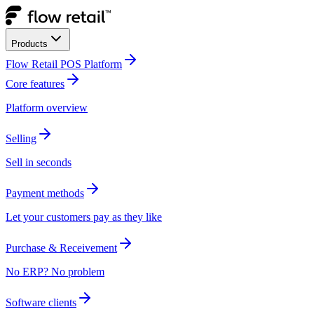
Products​​​​‌ ‍ ​‍​‍‌‍ ‌ ​‍‌‍‍‌‌‍‌ ‌‍‍‌‌‍ ‍​‍​‍​ ‍‍​‍​‍‌ ​ ‌‍​‌‌‍ ‍‌‍‍‌‌ ‌​‌ ‍‌​‍ ‍‌‍‍‌‌‍ ​‍​‍​‍ ​​‍​‍‌‍‍​‌ ​‍‌‍‌‌‌‍‌‍​‍​‍​ ‍‍​‍​‍‌‍‍​‌ ‌​‌ ‌​‌ ​​​ ‍‍​‍ ​‍ ‌‍ ​‌‍ ‌‍​ ‌‍​‌‌‍ ​‌‍‍​‌‍ ‌ ​ ‌ ‌​​ ‍‍​ ​ ​ ​​​ ​​​ ​​​‍ ‌ ​ ‌ ‌​‌ ‌‌‌‍‌​‌‍‍‌‌‍ ​‍ ‌‍‍‌‌‍ ‍‌ ‌​‌‍‌‌‌‍ ‍‌ ‌​​‍ ‌‍‌‌‌‍‌​‌‍‍‌‌ ‌​​‍ ‌‍ ‌‌‍ ‌‍‌​‌‍‌‌​ ‌‌ ​​‌ ​‍‌‍‌‌‌ ​ ‌‍‌‌‌‍ ‍‌ ‌​‌‍​‌‌ ‌​‌‍‍‌‌‍ ‌‍ ‍​ ‍ ‌‍‍‌‌‍‌​​ ‌​ ​‌​ ‍​​ ‍​‌‍‌‍‌‍​ ​ ‌ ​ ​ ‌‍​ ​‍ ‌​ ​ ‌‍​‌​ ​​‌‍‌‌​‍ ‌​ ‌​​ ​ ​ ​‌​ ​​​‍ ‌​ ‍​‌‍‌‍​ ‍‌​ ​ ​‍ ‌‌‍​‌‌‍‌‍‌‍​ ‌‍​‍​ ‌‍‌‍​ ​ ​‌​ ​ ​ ‍‌​ ‍‌​ ‌‍‌‍​‍​ ‍ ‌ ‌​‌ ‍‌‌ ​​‌‍‌‌​ ‌‌‍ ‍‌‍​‌‌ ‌‍‌‍‍‌‌‍‌ ‌‍​‌‌ ‌​‌‍‍‌‌‍ ‌‍ ‍​ ‍ ‌ ​​‌‍​‌‌ ‌​‌‍‍​​ ‌‌‍ ‍‌‍​‌‌ ‌‍‌‍‍‌‌‍‌ ‌‍​‌‌ ‌​‌‍‍‌‌‍ ‌‍ ‍‌​‍‌‌ ‌​‌‍‌‌‌‍ ‌‌ ​ ​‍‌‌​ ‌‌‌​​‍‌‌ ‌‍‍ ‌‍‌‌‌ ‍‌​‍‌‌​ ​ ‌​‌​​‍‌‌​ ​ ‌​‌​​‍‌‌​ ​‍​ ​‍​ ​‌‌‍​‍​ ​​​ ‌‍‌‍‌​​ ​​​ ‌ ​ ‌​​ ​‍​ ‌‌​ ​‌​ ​‌​‍‌‌​ ​‍​ ​‍​‍‌‌​ ‌‌‌​‌​​‍ ‍‌ ‌​‌‍‍‌‌ ‌​‌‍ ​‌‍‌‌​ ‌‍​‍‌‍​‌‌ ​ ‌‍‌‌‌‌‌‌‌ ​‍‌‍ ​​ ‌‌‍‍​‌ ‌​‌ ‌​‌ ​​​‍‌‌​ ​ ‌​​‌​‍‌‌​ ​‍‌​‌‍​‍‌‌​ ​‍‌​‌‍‌‍ ​‌‍ ‌‍​ ‌‍​‌‌‍ ​‌‍‍​‌‍ ‌ ​ ‌ ‌​​‍‌‌​ ​ ‌​​‌​ ​ ​ ​​​ ​​​ ​​​‍‌‌​ ​‍‌​‌‍‌ ​ ‌ ‌​‌ ‌‌‌‍‌​‌‍‍‌‌‍ ​‍‌‍‌‍‍‌‌‍‌​​ ‌​ ​‌​ ‍​​ ‍​‌‍‌‍‌‍​ ​ ‌ ​ ​ ‌‍​ ​‍ ‌​ ​ ‌‍​‌​ ​​‌‍‌‌​‍ ‌​ ‌​​ ​ ​ ​‌​ ​​​‍ ‌​ ‍​‌‍‌‍​ ‍‌​ ​ ​‍ ‌‌‍​‌‌‍‌‍‌‍​ ‌‍​‍​ ‌‍‌‍​ ​ ​‌​ ​ ​ ‍‌​ ‍‌​ ‌‍‌‍​‍​‍‌‍‌ ‌​‌ ‍‌‌ ​​‌‍‌‌​ ‌‌‍ ‍‌‍​‌‌ ‌‍‌‍‍‌‌‍‌ ‌‍​‌‌ ‌​‌‍‍‌‌‍ ‌‍ ‍​‍‌‍‌ ​​‌‍​‌‌ ‌​‌‍‍​​ ‌‌‍ ‍‌‍​‌‌ ‌‍‌‍‍‌‌‍‌ ‌‍​‌‌ ‌​‌‍‍‌‌‍ ‌‍ ‍‌​‍‌‌ ‌​‌‍‌‌‌‍ ‌‌ ​ ​‍‌‌​ ‌‌‌​​‍‌‌ ‌‍‍ ‌‍‌‌‌ ‍‌​‍‌‌​ ​ ‌​‌​​‍‌‌​ ​ ‌​‌​​‍‌‌​ ​‍​ ​‍​ ​‌‌‍​‍​ ​​​ ‌‍‌‍‌​​ ​​​ ‌ ​ ‌​​ ​‍​ ‌‌​ ​‌​ ​‌​‍‌‌​ ​‍​ ​‍​‍‌‌​ ‌‌‌​‌​​‍ ‍‌ ‌​‌‍‍‌‌ ‌​‌‍ ​‌‍‌‌​‍‌‍‌ ​​‌‍‌‌‌ ​‍‌ ​ ‌ ​​‌‍‌‌‌‍​ ‌ ‌​‌‍‍‌‌ ‌‍‌‍‌‌​ ‌‌ ​​‌ ‌‌‌‍​‍‌‍ ​‌‍‍‌‌ ​ ‌‍‍​‌‍‌‌‌‍‌​​‍​‍‌ ‌
Flow Retail POS Platform​​​​‌ ‍ ​‍​‍‌‍ ‌ ​‍‌‍‍‌‌‍‌ ‌‍‍‌‌‍ ‍​‍​‍​ ‍‍​‍​‍‌ ​ ‌‍​‌‌‍ ‍‌‍‍‌‌ ‌​‌ ‍‌​‍ ‍‌‍‍‌‌‍ ​‍​‍​‍ ​​‍​‍‌‍‍​‌ ​‍‌‍‌‌‌‍‌‍​‍​‍​ ‍‍​‍​‍‌‍‍​‌ ‌​‌ ‌​‌ ​​​ ‍‍​‍ ​‍ ‌‍ ​‌‍ ‌‍​ ‌‍​‌‌‍ ​‌‍‍​‌‍ ‌ ​ ‌ ‌​​ ‍‍​ ​ ​ ​​​ ​​​ ​​​‍ ‌ ​ ‌ ‌​‌ ‌‌‌‍‌​‌‍‍‌‌‍ ​‍ ‌‍‍‌‌‍ ‍‌ ‌​‌‍‌‌‌‍ ‍‌ ‌​​‍ ‌‍‌‌‌‍‌​‌‍‍‌‌ ‌​​‍ ‌‍ ‌‌‍ ‌‍‌​‌‍‌‌​ ‌‌ ​​‌ ​‍‌‍‌‌‌ ​ ‌‍‌‌‌‍ ‍‌ ‌​‌‍​‌‌ ‌​‌‍‍‌‌‍ ‌‍ ‍​ ‍ ‌‍‍‌‌‍‌​​ ‌​ ​‌​ ‍​​ ‍​‌‍‌‍‌‍​ ​ ‌ ​ ​ ‌‍​ ​‍ ‌​ ​ ‌‍​‌​ ​​‌‍‌‌​‍ ‌​ ‌​​ ​ ​ ​‌​ ​​​‍ ‌​ ‍​‌‍‌‍​ ‍‌​ ​ ​‍ ‌‌‍​‌‌‍‌‍‌‍​ ‌‍​‍​ ‌‍‌‍​ ​ ​‌​ ​ ​ ‍‌​ ‍‌​ ‌‍‌‍​‍​ ‍ ‌ ‌​‌ ‍‌‌ ​​‌‍‌‌​ ‌‌‍ ‍‌‍​‌‌ ‌‍‌‍‍‌‌‍‌ ‌‍​‌‌ ‌​‌‍‍‌‌‍ ‌‍ ‍​ ‍ ‌ ​​‌‍​‌‌ ‌​‌‍‍​​ ‌‌‍ ‍‌‍​‌‌ ‌‍‌‍‍‌‌‍‌ ‌‍​‌‌ ‌​‌‍‍‌‌‍ ‌‍ ‍‌​‍‌‌ ‌​‌‍‌‌‌‍ ‌‌ ​ ​‍‌‌​ ‌‌‌​​‍‌‌ ‌‍‍ ‌‍‌‌‌ ‍‌​‍‌‌​ ​ ‌​‌​​‍‌‌​ ​ ‌​‌​​‍‌‌​ ​‍​ ​‍​ ​‌‌‍​‍​ ​​​ ‌‍‌‍‌​​ ​​​ ‌ ​ ‌​​ ​‍​ ‌‌​ ​‌​ ​‌​‍‌‌​ ​‍​ ​‍​‍‌‌​ ‌‌‌​‌​​‍ ‍‌‍​ ‌‍‍​‌‍‍‌‌‍ ​‌‍‌​‌ ​‍‌‍‌‌‌‍ ‍​‍‌‌​ ‌‌‌​​‍‌‌ ‌‍‍ ‌‍‌‌‌ ‍‌​‍‌‌​ ​ ‌​‌​​‍‌‌​ ​ ‌​‌​​‍‌‌​ ​‍​ ​‍‌‍‌‍​ ​​​ ​‌​ ‌‍​ ‌​​ ​ ​ ‌‌‌‍‌‍​ ​​​ ​ ​ ‌‍​ ​ ​‍‌‌​ ​‍​ ​‍​‍‌‌​ ‌‌‌​‌​​‍ ‍‌ ‌​‌‍‍‌‌ ‌​‌‍ ​‌‍‌‌​ ‌‍​‍‌‍​‌‌ ​ ‌‍‌‌‌‌‌‌‌ ​‍‌‍ ​​ ‌‌‍‍​‌ ‌​‌ ‌​‌ ​​​‍‌‌​ ​ ‌​​‌​‍‌‌​ ​‍‌​‌‍​‍‌‌​ ​‍‌​‌‍‌‍ ​‌‍ ‌‍​ ‌‍​‌‌‍ ​‌‍‍​‌‍ ‌ ​ ‌ ‌​​‍‌‌​ ​ ‌​​‌​ ​ ​ ​​​ ​​​ ​​​‍‌‌​ ​‍‌​‌‍‌ ​ ‌ ‌​‌ ‌‌‌‍‌​‌‍‍‌‌‍ ​‍‌‍‌‍‍‌‌‍‌​​ ‌​ ​‌​ ‍​​ ‍​‌‍‌‍‌‍​ ​ ‌ ​ ​ ‌‍​ ​‍ ‌​ ​ ‌‍​‌​ ​​‌‍‌‌​‍ ‌​ ‌​​ ​ ​ ​‌​ ​​​‍ ‌​ ‍​‌‍‌‍​ ‍‌​ ​ ​‍ ‌‌‍​‌‌‍‌‍‌‍​ ‌‍​‍​ ‌‍‌‍​ ​ ​‌​ ​ ​ ‍‌​ ‍‌​ ‌‍‌‍​‍​‍‌‍‌ ‌​‌ ‍‌‌ ​​‌‍‌‌​ ‌‌‍ ‍‌‍​‌‌ ‌‍‌‍‍‌‌‍‌ ‌‍​‌‌ ‌​‌‍‍‌‌‍ ‌‍ ‍​‍‌‍‌ ​​‌‍​‌‌ ‌​‌‍‍​​ ‌‌‍ ‍‌‍​‌‌ ‌‍‌‍‍‌‌‍‌ ‌‍​‌‌ ‌​‌‍‍‌‌‍ ‌‍ ‍‌​‍‌‌ ‌​‌‍‌‌‌‍ ‌‌ ​ ​‍‌‌​ ‌‌‌​​‍‌‌ ‌‍‍ ‌‍‌‌‌ ‍‌​‍‌‌​ ​ ‌​‌​​‍‌‌​ ​ ‌​‌​​‍‌‌​ ​‍​ ​‍​ ​‌‌‍​‍​ ​​​ ‌‍‌‍‌​​ ​​​ ‌ ​ ‌​​ ​‍​ ‌‌​ ​‌​ ​‌​‍‌‌​ ​‍​ ​‍​‍‌‌​ ‌‌‌​‌​​‍ ‍‌‍​ ‌‍‍​‌‍‍‌‌‍ ​‌‍‌​‌ ​‍‌‍‌‌‌‍ ‍​‍‌‌​ ‌‌‌​​‍‌‌ ‌‍‍ ‌‍‌‌‌ ‍‌​‍‌‌​ ​ ‌​‌​​‍‌‌​ ​ ‌​‌​​‍‌‌​ ​‍​ ​‍‌‍‌‍​ ​​​ ​‌​ ‌‍​ ‌​​ ​ ​ ‌‌‌‍‌‍​ ​​​ ​ ​ ‌‍​ ​ ​‍‌‌​ ​‍​ ​‍​‍‌‌​ ‌‌‌​‌​​‍ ‍‌ ‌​‌‍‍‌‌ ‌​‌‍ ​‌‍‌‌​‍‌‍‌ ​​‌‍‌‌‌ ​‍‌ ​ ‌ ​​‌‍‌‌‌‍​ ‌ ‌​‌‍‍‌‌ ‌‍‌‍‌‌​ ‌‌ ​​‌ ‌‌‌‍​‍‌‍ ​‌‍‍‌‌ ​ ‌‍‍​‌‍‌‌‌‍‌​​‍​‍‌ ‌
Core features​​​​‌ ‍ ​‍​‍‌‍ ‌ ​‍‌‍‍‌‌‍‌ ‌‍‍‌‌‍ ‍​‍​‍​ ‍‍​‍​‍‌ ​ ‌‍​‌‌‍ ‍‌‍‍‌‌ ‌​‌ ‍‌​‍ ‍‌‍‍‌‌‍ ​‍​‍​‍ ​​‍​‍‌‍‍​‌ ​‍‌‍‌‌‌‍‌‍​‍​‍​ ‍‍​‍​‍‌‍‍​‌ ‌​‌ ‌​‌ ​​​ ‍‍​‍ ​‍ ‌‍ ​‌‍ ‌‍​ ‌‍​‌‌‍ ​‌‍‍​‌‍ ‌ ​ ‌ ‌​​ ‍‍​ ​ ​ ​​​ ​​​ ​​​‍ ‌ ​ ‌ ‌​‌ ‌‌‌‍‌​‌‍‍‌‌‍ ​‍ ‌‍‍‌‌‍ ‍‌ ‌​‌‍‌‌‌‍ ‍‌ ‌​​‍ ‌‍‌‌‌‍‌​‌‍‍‌‌ ‌​​‍ ‌‍ ‌‌‍ ‌‍‌​‌‍‌‌​ ‌‌ ​​‌ ​‍‌‍‌‌‌ ​ ‌‍‌‌‌‍ ‍‌ ‌​‌‍​‌‌ ‌​‌‍‍‌‌‍ ‌‍ ‍​ ‍ ‌‍‍‌‌‍‌​​ ‌​ ​‌​ ‍​​ ‍​‌‍‌‍‌‍​ ​ ‌ ​ ​ ‌‍​ ​‍ ‌​ ​ ‌‍​‌​ ​​‌‍‌‌​‍ ‌​ ‌​​ ​ ​ ​‌​ ​​​‍ ‌​ ‍​‌‍‌‍​ ‍‌​ ​ ​‍ ‌‌‍​‌‌‍‌‍‌‍​ ‌‍​‍​ ‌‍‌‍​ ​ ​‌​ ​ ​ ‍‌​ ‍‌​ ‌‍‌‍​‍​ ‍ ‌ ‌​‌ ‍‌‌ ​​‌‍‌‌​ ‌‌‍ ‍‌‍​‌‌ ‌‍‌‍‍‌‌‍‌ ‌‍​‌‌ ‌​‌‍‍‌‌‍ ‌‍ ‍​ ‍ ‌ ​​‌‍​‌‌ ‌​‌‍‍​​ ‌‌‍ ‍‌‍​‌‌ ‌‍‌‍‍‌‌‍‌ ‌‍​‌‌ ‌​‌‍‍‌‌‍ ‌‍ ‍‌​‍‌‌ ‌​‌‍‌‌‌‍ ‌‌ ​ ​‍‌‌​ ‌‌‌​​‍‌‌ ‌‍‍ ‌‍‌‌‌ ‍‌​‍‌‌​ ​ ‌​‌​​‍‌‌​ ​ ‌​‌​​‍‌‌​ ​‍​ ​‍​ ​‌‌‍​‍​ ​​​ ‌‍‌‍‌​​ ​​​ ‌ ​ ‌​​ ​‍​ ‌‌​ ​‌​ ​‌​‍‌‌​ ​‍​ ​‍​‍‌‌​ ‌‌‌​‌​​‍ ‍‌‍​ ‌‍‍​‌‍‍‌‌‍ ​‌‍‌​‌ ​‍‌‍‌‌‌‍ ‍​‍‌‌​ ‌‌‌​​‍‌‌ ‌‍‍ ‌‍‌‌‌ ‍‌​‍‌‌​ ​ ‌​‌​​‍‌‌​ ​ ‌​‌​​‍‌‌​ ​‍​ ​‍‌‍‌‍​ ​​​ ​‌​ ‌‍​ ‌​​ ​ ​ ‌‌‌‍‌‍​ ​​​ ​ ​ ‌‍​ ​ ​‍‌‌​ ​‍​ ​‍​‍‌‌​ ‌‌‌​‌​​‍ ‍‌‍​ ‌‍‍​‌‍‍‌‌‍ ​‌‍‌​‌ ​‍‌‍‌‌‌‍ ‍​‍‌‌​ ‌‌‌​​‍‌‌ ‌‍‍ ‌‍‌‌‌ ‍‌​‍‌‌​ ​ ‌​‌​​‍‌‌​ ​ ‌​‌​​‍‌‌​ ​‍​ ​‍‌‍​ ‌‍​‌‌‍​‍‌‍​‍‌‍‌‌‌‍​ ​ ‍‌​ ​ ‌‍‌‌‌‍​ ‌‍‌‌‌‍‌‌​‍‌‌​ ​‍​ ​‍​‍‌‌​ ‌‌‌​‌​​‍ ‍‌ ‌​‌‍‍‌‌ ‌​‌‍ ​‌‍‌‌​ ‌‍​‍‌‍​‌‌ ​ ‌‍‌‌‌‌‌‌‌ ​‍‌‍ ​​ ‌‌‍‍​‌ ‌​‌ ‌​‌ ​​​‍‌‌​ ​ ‌​​‌​‍‌‌​ ​‍‌​‌‍​‍‌‌​ ​‍‌​‌‍‌‍ ​‌‍ ‌‍​ ‌‍​‌‌‍ ​‌‍‍​‌‍ ‌ ​ ‌ ‌​​‍‌‌​ ​ ‌​​‌​ ​ ​ ​​​ ​​​ ​​​‍‌‌​ ​‍‌​‌‍‌ ​ ‌ ‌​‌ ‌‌‌‍‌​‌‍‍‌‌‍ ​‍‌‍‌‍‍‌‌‍‌​​ ‌​ ​‌​ ‍​​ ‍​‌‍‌‍‌‍​ ​ ‌ ​ ​ ‌‍​ ​‍ ‌​ ​ ‌‍​‌​ ​​‌‍‌‌​‍ ‌​ ‌​​ ​ ​ ​‌​ ​​​‍ ‌​ ‍​‌‍‌‍​ ‍‌​ ​ ​‍ ‌‌‍​‌‌‍‌‍‌‍​ ‌‍​‍​ ‌‍‌‍​ ​ ​‌​ ​ ​ ‍‌​ ‍‌​ ‌‍‌‍​‍​‍‌‍‌ ‌​‌ ‍‌‌ ​​‌‍‌‌​ ‌‌‍ ‍‌‍​‌‌ ‌‍‌‍‍‌‌‍‌ ‌‍​‌‌ ‌​‌‍‍‌‌‍ ‌‍ ‍​‍‌‍‌ ​​‌‍​‌‌ ‌​‌‍‍​​ ‌‌‍ ‍‌‍​‌‌ ‌‍‌‍‍‌‌‍‌ ‌‍​‌‌ ‌​‌‍‍‌‌‍ ‌‍ ‍‌​‍‌‌ ‌​‌‍‌‌‌‍ ‌‌ ​ ​‍‌‌​ ‌‌‌​​‍‌‌ ‌‍‍ ‌‍‌‌‌ ‍‌​‍‌‌​ ​ ‌​‌​​‍‌‌​ ​ ‌​‌​​‍‌‌​ ​‍​ ​‍​ ​‌‌‍​‍​ ​​​ ‌‍‌‍‌​​ ​​​ ‌ ​ ‌​​ ​‍​ ‌‌​ ​‌​ ​‌​‍‌‌​ ​‍​ ​‍​‍‌‌​ ‌‌‌​‌​​‍ ‍‌‍​ ‌‍‍​‌‍‍‌‌‍ ​‌‍‌​‌ ​‍‌‍‌‌‌‍ ‍​‍‌‌​ ‌‌‌​​‍‌‌ ‌‍‍ ‌‍‌‌‌ ‍‌​‍‌‌​ ​ ‌​‌​​‍‌‌​ ​ ‌​‌​​‍‌‌​ ​‍​ ​‍‌‍‌‍​ ​​​ ​‌​ ‌‍​ ‌​​ ​ ​ ‌‌‌‍‌‍​ ​​​ ​ ​ ‌‍​ ​ ​‍‌‌​ ​‍​ ​‍​‍‌‌​ ‌‌‌​‌​​‍ ‍‌‍​ ‌‍‍​‌‍‍‌‌‍ ​‌‍‌​‌ ​‍‌‍‌‌‌‍ ‍​‍‌‌​ ‌‌‌​​‍‌‌ ‌‍‍ ‌‍‌‌‌ ‍‌​‍‌‌​ ​ ‌​‌​​‍‌‌​ ​ ‌​‌​​‍‌‌​ ​‍​ ​‍‌‍​ ‌‍​‌‌‍​‍‌‍​‍‌‍‌‌‌‍​ ​ ‍‌​ ​ ‌‍‌‌‌‍​ ‌‍‌‌‌‍‌‌​‍‌‌​ ​‍​ ​‍​‍‌‌​ ‌‌‌​‌​​‍ ‍‌ ‌​‌‍‍‌‌ ‌​‌‍ ​‌‍‌‌​‍‌‍‌ ​​‌‍‌‌‌ ​‍‌ ​ ‌ ​​‌‍‌‌‌‍​ ‌ ‌​‌‍‍‌‌ ‌‍‌‍‌‌​ ‌‌ ​​‌ ‌‌‌‍​‍‌‍ ​‌‍‍‌‌ ​ ‌‍‍​‌‍‌‌‌‍‌​​‍​‍‌ ‌
Platform overview​​​​‌ ‍ ​‍​‍‌‍ ‌ ​‍‌‍‍‌‌‍‌ ‌‍‍‌‌‍ ‍​‍​‍​ ‍‍​‍​‍‌ ​ ‌‍​‌‌‍ ‍‌‍‍‌‌ ‌​‌ ‍‌​‍ ‍‌‍‍‌‌‍ ​‍​‍​‍ ​​‍​‍‌‍‍​‌ ​‍‌‍‌‌‌‍‌‍​‍​‍​ ‍‍​‍​‍‌‍‍​‌ ‌​‌ ‌​‌ ​​​ ‍‍​‍ ​‍ ‌‍ ​‌‍ ‌‍​ ‌‍​‌‌‍ ​‌‍‍​‌‍ ‌ ​ ‌ ‌​​ ‍‍​ ​ ​ ​​​ ​​​ ​​​‍ ‌ ​ ‌ ‌​‌ ‌‌‌‍‌​‌‍‍‌‌‍ ​‍ ‌‍‍‌‌‍ ‍‌ ‌​‌‍‌‌‌‍ ‍‌ ‌​​‍ ‌‍‌‌‌‍‌​‌‍‍‌‌ ‌​​‍ ‌‍ ‌‌‍ ‌‍‌​‌‍‌‌​ ‌‌ ​​‌ ​‍‌‍‌‌‌ ​ ‌‍‌‌‌‍ ‍‌ ‌​‌‍​‌‌ ‌​‌‍‍‌‌‍ ‌‍ ‍​ ‍ ‌‍‍‌‌‍‌​​ ‌​ ​‌​ ‍​​ ‍​‌‍‌‍‌‍​ ​ ‌ ​ ​ ‌‍​ ​‍ ‌​ ​ ‌‍​‌​ ​​‌‍‌‌​‍ ‌​ ‌​​ ​ ​ ​‌​ ​​​‍ ‌​ ‍​‌‍‌‍​ ‍‌​ ​ ​‍ ‌‌‍​‌‌‍‌‍‌‍​ ‌‍​‍​ ‌‍‌‍​ ​ ​‌​ ​ ​ ‍‌​ ‍‌​ ‌‍‌‍​‍​ ‍ ‌ ‌​‌ ‍‌‌ ​​‌‍‌‌​ ‌‌‍ ‍‌‍​‌‌ ‌‍‌‍‍‌‌‍‌ ‌‍​‌‌ ‌​‌‍‍‌‌‍ ‌‍ ‍​ ‍ ‌ ​​‌‍​‌‌ ‌​‌‍‍​​ ‌‌‍ ‍‌‍​‌‌ ‌‍‌‍‍‌‌‍‌ ‌‍​‌‌ ‌​‌‍‍‌‌‍ ‌‍ ‍‌​‍‌‌ ‌​‌‍‌‌‌‍ ‌‌ ​ ​‍‌‌​ ‌‌‌​​‍‌‌ ‌‍‍ ‌‍‌‌‌ ‍‌​‍‌‌​ ​ ‌​‌​​‍‌‌​ ​ ‌​‌​​‍‌‌​ ​‍​ ​‍​ ​‌‌‍​‍​ ​​​ ‌‍‌‍‌​​ ​​​ ‌ ​ ‌​​ ​‍​ ‌‌​ ​‌​ ​‌​‍‌‌​ ​‍​ ​‍​‍‌‌​ ‌‌‌​‌​​‍ ‍‌‍​ ‌‍‍​‌‍‍‌‌‍ ​‌‍‌​‌ ​‍‌‍‌‌‌‍ ‍​‍‌‌​ ‌‌‌​​‍‌‌ ‌‍‍ ‌‍‌‌‌ ‍‌​‍‌‌​ ​ ‌​‌​​‍‌‌​ ​ ‌​‌​​‍‌‌​ ​‍​ ​‍‌‍‌‍​ ​​​ ​‌​ ‌‍​ ‌​​ ​ ​ ‌‌‌‍‌‍​ ​​​ ​ ​ ‌‍​ ​ ​‍‌‌​ ​‍​ ​‍​‍‌‌​ ‌‌‌​‌​​‍ ‍‌‍​ ‌‍‍​‌‍‍‌‌‍ ​‌‍‌​‌ ​‍‌‍‌‌‌‍ ‍​‍‌‌​ ‌‌‌​​‍‌‌ ‌‍‍ ‌‍‌‌‌ ‍‌​‍‌‌​ ​ ‌​‌​​‍‌‌​ ​ ‌​‌​​‍‌‌​ ​‍​ ​‍‌‍​ ‌‍​‌‌‍​‍‌‍​‍‌‍‌‌‌‍​ ​ ‍‌​ ​ ‌‍‌‌‌‍​ ‌‍‌‌‌‍‌‌​‍‌‌​ ​‍​ ​‍​‍‌‌​ ‌‌‌​‌​​‍ ‍‌‍‌‌‌ ‍​‌‍​ ‌‍‌‌‌ ​‍‌ ​​‌ ‌​​ ‌‍​‍‌‍​‌‌ ​ ‌‍‌‌‌‌‌‌‌ ​‍‌‍ ​​ ‌‌‍‍​‌ ‌​‌ ‌​‌ ​​​‍‌‌​ ​ ‌​​‌​‍‌‌​ ​‍‌​‌‍​‍‌‌​ ​‍‌​‌‍‌‍ ​‌‍ ‌‍​ ‌‍​‌‌‍ ​‌‍‍​‌‍ ‌ ​ ‌ ‌​​‍‌‌​ ​ ‌​​‌​ ​ ​ ​​​ ​​​ ​​​‍‌‌​ ​‍‌​‌‍‌ ​ ‌ ‌​‌ ‌‌‌‍‌​‌‍‍‌‌‍ ​‍‌‍‌‍‍‌‌‍‌​​ ‌​ ​‌​ ‍​​ ‍​‌‍‌‍‌‍​ ​ ‌ ​ ​ ‌‍​ ​‍ ‌​ ​ ‌‍​‌​ ​​‌‍‌‌​‍ ‌​ ‌​​ ​ ​ ​‌​ ​​​‍ ‌​ ‍​‌‍‌‍​ ‍‌​ ​ ​‍ ‌‌‍​‌‌‍‌‍‌‍​ ‌‍​‍​ ‌‍‌‍​ ​ ​‌​ ​ ​ ‍‌​ ‍‌​ ‌‍‌‍​‍​‍‌‍‌ ‌​‌ ‍‌‌ ​​‌‍‌‌​ ‌‌‍ ‍‌‍​‌‌ ‌‍‌‍‍‌‌‍‌ ‌‍​‌‌ ‌​‌‍‍‌‌‍ ‌‍ ‍​‍‌‍‌ ​​‌‍​‌‌ ‌​‌‍‍​​ ‌‌‍ ‍‌‍​‌‌ ‌‍‌‍‍‌‌‍‌ ‌‍​‌‌ ‌​‌‍‍‌‌‍ ‌‍ ‍‌​‍‌‌ ‌​‌‍‌‌‌‍ ‌‌ ​ ​‍‌‌​ ‌‌‌​​‍‌‌ ‌‍‍ ‌‍‌‌‌ ‍‌​‍‌‌​ ​ ‌​‌​​‍‌‌​ ​ ‌​‌​​‍‌‌​ ​‍​ ​‍​ ​‌‌‍​‍​ ​​​ ‌‍‌‍‌​​ ​​​ ‌ ​ ‌​​ ​‍​ ‌‌​ ​‌​ ​‌​‍‌‌​ ​‍​ ​‍​‍‌‌​ ‌‌‌​‌​​‍ ‍‌‍​ ‌‍‍​‌‍‍‌‌‍ ​‌‍‌​‌ ​‍‌‍‌‌‌‍ ‍​‍‌‌​ ‌‌‌​​‍‌‌ ‌‍‍ ‌‍‌‌‌ ‍‌​‍‌‌​ ​ ‌​‌​​‍‌‌​ ​ ‌​‌​​‍‌‌​ ​‍​ ​‍‌‍‌‍​ ​​​ ​‌​ ‌‍​ ‌​​ ​ ​ ‌‌‌‍‌‍​ ​​​ ​ ​ ‌‍​ ​ ​‍‌‌​ ​‍​ ​‍​‍‌‌​ ‌‌‌​‌​​‍ ‍‌‍​ ‌‍‍​‌‍‍‌‌‍ ​‌‍‌​‌ ​‍‌‍‌‌‌‍ ‍​‍‌‌​ ‌‌‌​​‍‌‌ ‌‍‍ ‌‍‌‌‌ ‍‌​‍‌‌​ ​ ‌​‌​​‍‌‌​ ​ ‌​‌​​‍‌‌​ ​‍​ ​‍‌‍​ ‌‍​‌‌‍​‍‌‍​‍‌‍‌‌‌‍​ ​ ‍‌​ ​ ‌‍‌‌‌‍​ ‌‍‌‌‌‍‌‌​‍‌‌​ ​‍​ ​‍​‍‌‌​ ‌‌‌​‌​​‍ ‍‌‍‌‌‌ ‍​‌‍​ ‌‍‌‌‌ ​‍‌ ​​‌ ‌​​‍‌‍‌ ​​‌‍‌‌‌ ​‍‌ ​ ‌ ​​‌‍‌‌‌‍​ ‌ ‌​‌‍‍‌‌ ‌‍‌‍‌‌​ ‌‌ ​​‌ ‌‌‌‍​‍‌‍ ​‌‍‍‌‌ ​ ‌‍‍​‌‍‌‌‌‍‌​​‍​‍‌ ‌
Selling​​​​‌ ‍ ​‍​‍‌‍ ‌ ​‍‌‍‍‌‌‍‌ ‌‍‍‌‌‍ ‍​‍​‍​ ‍‍​‍​‍‌ ​ ‌‍​‌‌‍ ‍‌‍‍‌‌ ‌​‌ ‍‌​‍ ‍‌‍‍‌‌‍ ​‍​‍​‍ ​​‍​‍‌‍‍​‌ ​‍‌‍‌‌‌‍‌‍​‍​‍​ ‍‍​‍​‍‌‍‍​‌ ‌​‌ ‌​‌ ​​​ ‍‍​‍ ​‍ ‌‍ ​‌‍ ‌‍​ ‌‍​‌‌‍ ​‌‍‍​‌‍ ‌ ​ ‌ ‌​​ ‍‍​ ​ ​ ​​​ ​​​ ​​​‍ ‌ ​ ‌ ‌​‌ ‌‌‌‍‌​‌‍‍‌‌‍ ​‍ ‌‍‍‌‌‍ ‍‌ ‌​‌‍‌‌‌‍ ‍‌ ‌​​‍ ‌‍‌‌‌‍‌​‌‍‍‌‌ ‌​​‍ ‌‍ ‌‌‍ ‌‍‌​‌‍‌‌​ ‌‌ ​​‌ ​‍‌‍‌‌‌ ​ ‌‍‌‌‌‍ ‍‌ ‌​‌‍​‌‌ ‌​‌‍‍‌‌‍ ‌‍ ‍​ ‍ ‌‍‍‌‌‍‌​​ ‌​ ​‌​ ‍​​ ‍​‌‍‌‍‌‍​ ​ ‌ ​ ​ ‌‍​ ​‍ ‌​ ​ ‌‍​‌​ ​​‌‍‌‌​‍ ‌​ ‌​​ ​ ​ ​‌​ ​​​‍ ‌​ ‍​‌‍‌‍​ ‍‌​ ​ ​‍ ‌‌‍​‌‌‍‌‍‌‍​ ‌‍​‍​ ‌‍‌‍​ ​ ​‌​ ​ ​ ‍‌​ ‍‌​ ‌‍‌‍​‍​ ‍ ‌ ‌​‌ ‍‌‌ ​​‌‍‌‌​ ‌‌‍ ‍‌‍​‌‌ ‌‍‌‍‍‌‌‍‌ ‌‍​‌‌ ‌​‌‍‍‌‌‍ ‌‍ ‍​ ‍ ‌ ​​‌‍​‌‌ ‌​‌‍‍​​ ‌‌‍ ‍‌‍​‌‌ ‌‍‌‍‍‌‌‍‌ ‌‍​‌‌ ‌​‌‍‍‌‌‍ ‌‍ ‍‌​‍‌‌ ‌​‌‍‌‌‌‍ ‌‌ ​ ​‍‌‌​ ‌‌‌​​‍‌‌ ‌‍‍ ‌‍‌‌‌ ‍‌​‍‌‌​ ​ ‌​‌​​‍‌‌​ ​ ‌​‌​​‍‌‌​ ​‍​ ​‍​ ​‌‌‍​‍​ ​​​ ‌‍‌‍‌​​ ​​​ ‌ ​ ‌​​ ​‍​ ‌‌​ ​‌​ ​‌​‍‌‌​ ​‍​ ​‍​‍‌‌​ ‌‌‌​‌​​‍ ‍‌‍​ ‌‍‍​‌‍‍‌‌‍ ​‌‍‌​‌ ​‍‌‍‌‌‌‍ ‍​‍‌‌​ ‌‌‌​​‍‌‌ ‌‍‍ ‌‍‌‌‌ ‍‌​‍‌‌​ ​ ‌​‌​​‍‌‌​ ​ ‌​‌​​‍‌‌​ ​‍​ ​‍‌‍‌‍​ ​​​ ​‌​ ‌‍​ ‌​​ ​ ​ ‌‌‌‍‌‍​ ​​​ ​ ​ ‌‍​ ​ ​‍‌‌​ ​‍​ ​‍​‍‌‌​ ‌‌‌​‌​​‍ ‍‌‍​ ‌‍‍​‌‍‍‌‌‍ ​‌‍‌​‌ ​‍‌‍‌‌‌‍ ‍​‍‌‌​ ‌‌‌​​‍‌‌ ‌‍‍ ‌‍‌‌‌ ‍‌​‍‌‌​ ​ ‌​‌​​‍‌‌​ ​ ‌​‌​​‍‌‌​ ​‍​ ​‍​ ‍‌​ ‌‍‌‍​ ​ ​‌​ ‌‍‌‍​ ‌‍​‌​ ‌ ​ ​‍​ ‌​‌‍‌‍​ ‌‌​‍‌‌​ ​‍​ ​‍​‍‌‌​ ‌‌‌​‌​​‍ ‍‌ ‌​‌‍‍‌‌ ‌​‌‍ ​‌‍‌‌​ ‌‍​‍‌‍​‌‌ ​ ‌‍‌‌‌‌‌‌‌ ​‍‌‍ ​​ ‌‌‍‍​‌ ‌​‌ ‌​‌ ​​​‍‌‌​ ​ ‌​​‌​‍‌‌​ ​‍‌​‌‍​‍‌‌​ ​‍‌​‌‍‌‍ ​‌‍ ‌‍​ ‌‍​‌‌‍ ​‌‍‍​‌‍ ‌ ​ ‌ ‌​​‍‌‌​ ​ ‌​​‌​ ​ ​ ​​​ ​​​ ​​​‍‌‌​ ​‍‌​‌‍‌ ​ ‌ ‌​‌ ‌‌‌‍‌​‌‍‍‌‌‍ ​‍‌‍‌‍‍‌‌‍‌​​ ‌​ ​‌​ ‍​​ ‍​‌‍‌‍‌‍​ ​ ‌ ​ ​ ‌‍​ ​‍ ‌​ ​ ‌‍​‌​ ​​‌‍‌‌​‍ ‌​ ‌​​ ​ ​ ​‌​ ​​​‍ ‌​ ‍​‌‍‌‍​ ‍‌​ ​ ​‍ ‌‌‍​‌‌‍‌‍‌‍​ ‌‍​‍​ ‌‍‌‍​ ​ ​‌​ ​ ​ ‍‌​ ‍‌​ ‌‍‌‍​‍​‍‌‍‌ ‌​‌ ‍‌‌ ​​‌‍‌‌​ ‌‌‍ ‍‌‍​‌‌ ‌‍‌‍‍‌‌‍‌ ‌‍​‌‌ ‌​‌‍‍‌‌‍ ‌‍ ‍​‍‌‍‌ ​​‌‍​‌‌ ‌​‌‍‍​​ ‌‌‍ ‍‌‍​‌‌ ‌‍‌‍‍‌‌‍‌ ‌‍​‌‌ ‌​‌‍‍‌‌‍ ‌‍ ‍‌​‍‌‌ ‌​‌‍‌‌‌‍ ‌‌ ​ ​‍‌‌​ ‌‌‌​​‍‌‌ ‌‍‍ ‌‍‌‌‌ ‍‌​‍‌‌​ ​ ‌​‌​​‍‌‌​ ​ ‌​‌​​‍‌‌​ ​‍​ ​‍​ ​‌‌‍​‍​ ​​​ ‌‍‌‍‌​​ ​​​ ‌ ​ ‌​​ ​‍​ ‌‌​ ​‌​ ​‌​‍‌‌​ ​‍​ ​‍​‍‌‌​ ‌‌‌​‌​​‍ ‍‌‍​ ‌‍‍​‌‍‍‌‌‍ ​‌‍‌​‌ ​‍‌‍‌‌‌‍ ‍​‍‌‌​ ‌‌‌​​‍‌‌ ‌‍‍ ‌‍‌‌‌ ‍‌​‍‌‌​ ​ ‌​‌​​‍‌‌​ ​ ‌​‌​​‍‌‌​ ​‍​ ​‍‌‍‌‍​ ​​​ ​‌​ ‌‍​ ‌​​ ​ ​ ‌‌‌‍‌‍​ ​​​ ​ ​ ‌‍​ ​ ​‍‌‌​ ​‍​ ​‍​‍‌‌​ ‌‌‌​‌​​‍ ‍‌‍​ ‌‍‍​‌‍‍‌‌‍ ​‌‍‌​‌ ​‍‌‍‌‌‌‍ ‍​‍‌‌​ ‌‌‌​​‍‌‌ ‌‍‍ ‌‍‌‌‌ ‍‌​‍‌‌​ ​ ‌​‌​​‍‌‌​ ​ ‌​‌​​‍‌‌​ ​‍​ ​‍​ ‍‌​ ‌‍‌‍​ ​ ​‌​ ‌‍‌‍​ ‌‍​‌​ ‌ ​ ​‍​ ‌​‌‍‌‍​ ‌‌​‍‌‌​ ​‍​ ​‍​‍‌‌​ ‌‌‌​‌​​‍ ‍‌ ‌​‌‍‍‌‌ ‌​‌‍ ​‌‍‌‌​‍‌‍‌ ​​‌‍‌‌‌ ​‍‌ ​ ‌ ​​‌‍‌‌‌‍​ ‌ ‌​‌‍‍‌‌ ‌‍‌‍‌‌​ ‌‌ ​​‌ ‌‌‌‍​‍‌‍ ​‌‍‍‌‌ ​ ‌‍‍​‌‍‌‌‌‍‌​​‍​‍‌ ‌
Sell in seconds​​​​‌ ‍ ​‍​‍‌‍ ‌ ​‍‌‍‍‌‌‍‌ ‌‍‍‌‌‍ ‍​‍​‍​ ‍‍​‍​‍‌ ​ ‌‍​‌‌‍ ‍‌‍‍‌‌ ‌​‌ ‍‌​‍ ‍‌‍‍‌‌‍ ​‍​‍​‍ ​​‍​‍‌‍‍​‌ ​‍‌‍‌‌‌‍‌‍​‍​‍​ ‍‍​‍​‍‌‍‍​‌ ‌​‌ ‌​‌ ​​​ ‍‍​‍ ​‍ ‌‍ ​‌‍ ‌‍​ ‌‍​‌‌‍ ​‌‍‍​‌‍ ‌ ​ ‌ ‌​​ ‍‍​ ​ ​ ​​​ ​​​ ​​​‍ ‌ ​ ‌ ‌​‌ ‌‌‌‍‌​‌‍‍‌‌‍ ​‍ ‌‍‍‌‌‍ ‍‌ ‌​‌‍‌‌‌‍ ‍‌ ‌​​‍ ‌‍‌‌‌‍‌​‌‍‍‌‌ ‌​​‍ ‌‍ ‌‌‍ ‌‍‌​‌‍‌‌​ ‌‌ ​​‌ ​‍‌‍‌‌‌ ​ ‌‍‌‌‌‍ ‍‌ ‌​‌‍​‌‌ ‌​‌‍‍‌‌‍ ‌‍ ‍​ ‍ ‌‍‍‌‌‍‌​​ ‌​ ​‌​ ‍​​ ‍​‌‍‌‍‌‍​ ​ ‌ ​ ​ ‌‍​ ​‍ ‌​ ​ ‌‍​‌​ ​​‌‍‌‌​‍ ‌​ ‌​​ ​ ​ ​‌​ ​​​‍ ‌​ ‍​‌‍‌‍​ ‍‌​ ​ ​‍ ‌‌‍​‌‌‍‌‍‌‍​ ‌‍​‍​ ‌‍‌‍​ ​ ​‌​ ​ ​ ‍‌​ ‍‌​ ‌‍‌‍​‍​ ‍ ‌ ‌​‌ ‍‌‌ ​​‌‍‌‌​ ‌‌‍ ‍‌‍​‌‌ ‌‍‌‍‍‌‌‍‌ ‌‍​‌‌ ‌​‌‍‍‌‌‍ ‌‍ ‍​ ‍ ‌ ​​‌‍​‌‌ ‌​‌‍‍​​ ‌‌‍ ‍‌‍​‌‌ ‌‍‌‍‍‌‌‍‌ ‌‍​‌‌ ‌​‌‍‍‌‌‍ ‌‍ ‍‌​‍‌‌ ‌​‌‍‌‌‌‍ ‌‌ ​ ​‍‌‌​ ‌‌‌​​‍‌‌ ‌‍‍ ‌‍‌‌‌ ‍‌​‍‌‌​ ​ ‌​‌​​‍‌‌​ ​ ‌​‌​​‍‌‌​ ​‍​ ​‍​ ​‌‌‍​‍​ ​​​ ‌‍‌‍‌​​ ​​​ ‌ ​ ‌​​ ​‍​ ‌‌​ ​‌​ ​‌​‍‌‌​ ​‍​ ​‍​‍‌‌​ ‌‌‌​‌​​‍ ‍‌‍​ ‌‍‍​‌‍‍‌‌‍ ​‌‍‌​‌ ​‍‌‍‌‌‌‍ ‍​‍‌‌​ ‌‌‌​​‍‌‌ ‌‍‍ ‌‍‌‌‌ ‍‌​‍‌‌​ ​ ‌​‌​​‍‌‌​ ​ ‌​‌​​‍‌‌​ ​‍​ ​‍‌‍‌‍​ ​​​ ​‌​ ‌‍​ ‌​​ ​ ​ ‌‌‌‍‌‍​ ​​​ ​ ​ ‌‍​ ​ ​‍‌‌​ ​‍​ ​‍​‍‌‌​ ‌‌‌​‌​​‍ ‍‌‍​ ‌‍‍​‌‍‍‌‌‍ ​‌‍‌​‌ ​‍‌‍‌‌‌‍ ‍​‍‌‌​ ‌‌‌​​‍‌‌ ‌‍‍ ‌‍‌‌‌ ‍‌​‍‌‌​ ​ ‌​‌​​‍‌‌​ ​ ‌​‌​​‍‌‌​ ​‍​ ​‍​ ‍‌​ ‌‍‌‍​ ​ ​‌​ ‌‍‌‍​ ‌‍​‌​ ‌ ​ ​‍​ ‌​‌‍‌‍​ ‌‌​‍‌‌​ ​‍​ ​‍​‍‌‌​ ‌‌‌​‌​​‍ ‍‌‍‌‌‌ ‍​‌‍​ ‌‍‌‌‌ ​‍‌ ​​‌ ‌​​ ‌‍​‍‌‍​‌‌ ​ ‌‍‌‌‌‌‌‌‌ ​‍‌‍ ​​ ‌‌‍‍​‌ ‌​‌ ‌​‌ ​​​‍‌‌​ ​ ‌​​‌​‍‌‌​ ​‍‌​‌‍​‍‌‌​ ​‍‌​‌‍‌‍ ​‌‍ ‌‍​ ‌‍​‌‌‍ ​‌‍‍​‌‍ ‌ ​ ‌ ‌​​‍‌‌​ ​ ‌​​‌​ ​ ​ ​​​ ​​​ ​​​‍‌‌​ ​‍‌​‌‍‌ ​ ‌ ‌​‌ ‌‌‌‍‌​‌‍‍‌‌‍ ​‍‌‍‌‍‍‌‌‍‌​​ ‌​ ​‌​ ‍​​ ‍​‌‍‌‍‌‍​ ​ ‌ ​ ​ ‌‍​ ​‍ ‌​ ​ ‌‍​‌​ ​​‌‍‌‌​‍ ‌​ ‌​​ ​ ​ ​‌​ ​​​‍ ‌​ ‍​‌‍‌‍​ ‍‌​ ​ ​‍ ‌‌‍​‌‌‍‌‍‌‍​ ‌‍​‍​ ‌‍‌‍​ ​ ​‌​ ​ ​ ‍‌​ ‍‌​ ‌‍‌‍​‍​‍‌‍‌ ‌​‌ ‍‌‌ ​​‌‍‌‌​ ‌‌‍ ‍‌‍​‌‌ ‌‍‌‍‍‌‌‍‌ ‌‍​‌‌ ‌​‌‍‍‌‌‍ ‌‍ ‍​‍‌‍‌ ​​‌‍​‌‌ ‌​‌‍‍​​ ‌‌‍ ‍‌‍​‌‌ ‌‍‌‍‍‌‌‍‌ ‌‍​‌‌ ‌​‌‍‍‌‌‍ ‌‍ ‍‌​‍‌‌ ‌​‌‍‌‌‌‍ ‌‌ ​ ​‍‌‌​ ‌‌‌​​‍‌‌ ‌‍‍ ‌‍‌‌‌ ‍‌​‍‌‌​ ​ ‌​‌​​‍‌‌​ ​ ‌​‌​​‍‌‌​ ​‍​ ​‍​ ​‌‌‍​‍​ ​​​ ‌‍‌‍‌​​ ​​​ ‌ ​ ‌​​ ​‍​ ‌‌​ ​‌​ ​‌​‍‌‌​ ​‍​ ​‍​‍‌‌​ ‌‌‌​‌​​‍ ‍‌‍​ ‌‍‍​‌‍‍‌‌‍ ​‌‍‌​‌ ​‍‌‍‌‌‌‍ ‍​‍‌‌​ ‌‌‌​​‍‌‌ ‌‍‍ ‌‍‌‌‌ ‍‌​‍‌‌​ ​ ‌​‌​​‍‌‌​ ​ ‌​‌​​‍‌‌​ ​‍​ ​‍‌‍‌‍​ ​​​ ​‌​ ‌‍​ ‌​​ ​ ​ ‌‌‌‍‌‍​ ​​​ ​ ​ ‌‍​ ​ ​‍‌‌​ ​‍​ ​‍​‍‌‌​ ‌‌‌​‌​​‍ ‍‌‍​ ‌‍‍​‌‍‍‌‌‍ ​‌‍‌​‌ ​‍‌‍‌‌‌‍ ‍​‍‌‌​ ‌‌‌​​‍‌‌ ‌‍‍ ‌‍‌‌‌ ‍‌​‍‌‌​ ​ ‌​‌​​‍‌‌​ ​ ‌​‌​​‍‌‌​ ​‍​ ​‍​ ‍‌​ ‌‍‌‍​ ​ ​‌​ ‌‍‌‍​ ‌‍​‌​ ‌ ​ ​‍​ ‌​‌‍‌‍​ ‌‌​‍‌‌​ ​‍​ ​‍​‍‌‌​ ‌‌‌​‌​​‍ ‍‌‍‌‌‌ ‍​‌‍​ ‌‍‌‌‌ ​‍‌ ​​‌ ‌​​‍‌‍‌ ​​‌‍‌‌‌ ​‍‌ ​ ‌ ​​‌‍‌‌‌‍​ ‌ ‌​‌‍‍‌‌ ‌‍‌‍‌‌​ ‌‌ ​​‌ ‌‌‌‍​‍‌‍ ​‌‍‍‌‌ ​ ‌‍‍​‌‍‌‌‌‍‌​​‍​‍‌ ‌
Payment methods​​​​‌ ‍ ​‍​‍‌‍ ‌ ​‍‌‍‍‌‌‍‌ ‌‍‍‌‌‍ ‍​‍​‍​ ‍‍​‍​‍‌ ​ ‌‍​‌‌‍ ‍‌‍‍‌‌ ‌​‌ ‍‌​‍ ‍‌‍‍‌‌‍ ​‍​‍​‍ ​​‍​‍‌‍‍​‌ ​‍‌‍‌‌‌‍‌‍​‍​‍​ ‍‍​‍​‍‌‍‍​‌ ‌​‌ ‌​‌ ​​​ ‍‍​‍ ​‍ ‌‍ ​‌‍ ‌‍​ ‌‍​‌‌‍ ​‌‍‍​‌‍ ‌ ​ ‌ ‌​​ ‍‍​ ​ ​ ​​​ ​​​ ​​​‍ ‌ ​ ‌ ‌​‌ ‌‌‌‍‌​‌‍‍‌‌‍ ​‍ ‌‍‍‌‌‍ ‍‌ ‌​‌‍‌‌‌‍ ‍‌ ‌​​‍ ‌‍‌‌‌‍‌​‌‍‍‌‌ ‌​​‍ ‌‍ ‌‌‍ ‌‍‌​‌‍‌‌​ ‌‌ ​​‌ ​‍‌‍‌‌‌ ​ ‌‍‌‌‌‍ ‍‌ ‌​‌‍​‌‌ ‌​‌‍‍‌‌‍ ‌‍ ‍​ ‍ ‌‍‍‌‌‍‌​​ ‌​ ​‌​ ‍​​ ‍​‌‍‌‍‌‍​ ​ ‌ ​ ​ ‌‍​ ​‍ ‌​ ​ ‌‍​‌​ ​​‌‍‌‌​‍ ‌​ ‌​​ ​ ​ ​‌​ ​​​‍ ‌​ ‍​‌‍‌‍​ ‍‌​ ​ ​‍ ‌‌‍​‌‌‍‌‍‌‍​ ‌‍​‍​ ‌‍‌‍​ ​ ​‌​ ​ ​ ‍‌​ ‍‌​ ‌‍‌‍​‍​ ‍ ‌ ‌​‌ ‍‌‌ ​​‌‍‌‌​ ‌‌‍ ‍‌‍​‌‌ ‌‍‌‍‍‌‌‍‌ ‌‍​‌‌ ‌​‌‍‍‌‌‍ ‌‍ ‍​ ‍ ‌ ​​‌‍​‌‌ ‌​‌‍‍​​ ‌‌‍ ‍‌‍​‌‌ ‌‍‌‍‍‌‌‍‌ ‌‍​‌‌ ‌​‌‍‍‌‌‍ ‌‍ ‍‌​‍‌‌ ‌​‌‍‌‌‌‍ ‌‌ ​ ​‍‌‌​ ‌‌‌​​‍‌‌ ‌‍‍ ‌‍‌‌‌ ‍‌​‍‌‌​ ​ ‌​‌​​‍‌‌​ ​ ‌​‌​​‍‌‌​ ​‍​ ​‍​ ​‌‌‍​‍​ ​​​ ‌‍‌‍‌​​ ​​​ ‌ ​ ‌​​ ​‍​ ‌‌​ ​‌​ ​‌​‍‌‌​ ​‍​ ​‍​‍‌‌​ ‌‌‌​‌​​‍ ‍‌‍​ ‌‍‍​‌‍‍‌‌‍ ​‌‍‌​‌ ​‍‌‍‌‌‌‍ ‍​‍‌‌​ ‌‌‌​​‍‌‌ ‌‍‍ ‌‍‌‌‌ ‍‌​‍‌‌​ ​ ‌​‌​​‍‌‌​ ​ ‌​‌​​‍‌‌​ ​‍​ ​‍‌‍‌‍​ ​​​ ​‌​ ‌‍​ ‌​​ ​ ​ ‌‌‌‍‌‍​ ​​​ ​ ​ ‌‍​ ​ ​‍‌‌​ ​‍​ ​‍​‍‌‌​ ‌‌‌​‌​​‍ ‍‌‍​ ‌‍‍​‌‍‍‌‌‍ ​‌‍‌​‌ ​‍‌‍‌‌‌‍ ‍​‍‌‌​ ‌‌‌​​‍‌‌ ‌‍‍ ‌‍‌‌‌ ‍‌​‍‌‌​ ​ ‌​‌​​‍‌‌​ ​ ‌​‌​​‍‌‌​ ​‍​ ​‍​ ‌​​ ‌ ​ ​‌​ ‌ ​ ‌‍​ ​‌​ ‌​​ ‌‍​ ​‌​ ​ ​ ‍​​ ‌‌​‍‌‌​ ​‍​ ​‍​‍‌‌​ ‌‌‌​‌​​‍ ‍‌ ‌​‌‍‍‌‌ ‌​‌‍ ​‌‍‌‌​ ‌‍​‍‌‍​‌‌ ​ ‌‍‌‌‌‌‌‌‌ ​‍‌‍ ​​ ‌‌‍‍​‌ ‌​‌ ‌​‌ ​​​‍‌‌​ ​ ‌​​‌​‍‌‌​ ​‍‌​‌‍​‍‌‌​ ​‍‌​‌‍‌‍ ​‌‍ ‌‍​ ‌‍​‌‌‍ ​‌‍‍​‌‍ ‌ ​ ‌ ‌​​‍‌‌​ ​ ‌​​‌​ ​ ​ ​​​ ​​​ ​​​‍‌‌​ ​‍‌​‌‍‌ ​ ‌ ‌​‌ ‌‌‌‍‌​‌‍‍‌‌‍ ​‍‌‍‌‍‍‌‌‍‌​​ ‌​ ​‌​ ‍​​ ‍​‌‍‌‍‌‍​ ​ ‌ ​ ​ ‌‍​ ​‍ ‌​ ​ ‌‍​‌​ ​​‌‍‌‌​‍ ‌​ ‌​​ ​ ​ ​‌​ ​​​‍ ‌​ ‍​‌‍‌‍​ ‍‌​ ​ ​‍ ‌‌‍​‌‌‍‌‍‌‍​ ‌‍​‍​ ‌‍‌‍​ ​ ​‌​ ​ ​ ‍‌​ ‍‌​ ‌‍‌‍​‍​‍‌‍‌ ‌​‌ ‍‌‌ ​​‌‍‌‌​ ‌‌‍ ‍‌‍​‌‌ ‌‍‌‍‍‌‌‍‌ ‌‍​‌‌ ‌​‌‍‍‌‌‍ ‌‍ ‍​‍‌‍‌ ​​‌‍​‌‌ ‌​‌‍‍​​ ‌‌‍ ‍‌‍​‌‌ ‌‍‌‍‍‌‌‍‌ ‌‍​‌‌ ‌​‌‍‍‌‌‍ ‌‍ ‍‌​‍‌‌ ‌​‌‍‌‌‌‍ ‌‌ ​ ​‍‌‌​ ‌‌‌​​‍‌‌ ‌‍‍ ‌‍‌‌‌ ‍‌​‍‌‌​ ​ ‌​‌​​‍‌‌​ ​ ‌​‌​​‍‌‌​ ​‍​ ​‍​ ​‌‌‍​‍​ ​​​ ‌‍‌‍‌​​ ​​​ ‌ ​ ‌​​ ​‍​ ‌‌​ ​‌​ ​‌​‍‌‌​ ​‍​ ​‍​‍‌‌​ ‌‌‌​‌​​‍ ‍‌‍​ ‌‍‍​‌‍‍‌‌‍ ​‌‍‌​‌ ​‍‌‍‌‌‌‍ ‍​‍‌‌​ ‌‌‌​​‍‌‌ ‌‍‍ ‌‍‌‌‌ ‍‌​‍‌‌​ ​ ‌​‌​​‍‌‌​ ​ ‌​‌​​‍‌‌​ ​‍​ ​‍‌‍‌‍​ ​​​ ​‌​ ‌‍​ ‌​​ ​ ​ ‌‌‌‍‌‍​ ​​​ ​ ​ ‌‍​ ​ ​‍‌‌​ ​‍​ ​‍​‍‌‌​ ‌‌‌​‌​​‍ ‍‌‍​ ‌‍‍​‌‍‍‌‌‍ ​‌‍‌​‌ ​‍‌‍‌‌‌‍ ‍​‍‌‌​ ‌‌‌​​‍‌‌ ‌‍‍ ‌‍‌‌‌ ‍‌​‍‌‌​ ​ ‌​‌​​‍‌‌​ ​ ‌​‌​​‍‌‌​ ​‍​ ​‍​ ‌​​ ‌ ​ ​‌​ ‌ ​ ‌‍​ ​‌​ ‌​​ ‌‍​ ​‌​ ​ ​ ‍​​ ‌‌​‍‌‌​ ​‍​ ​‍​‍‌‌​ ‌‌‌​‌​​‍ ‍‌ ‌​‌‍‍‌‌ ‌​‌‍ ​‌‍‌‌​‍‌‍‌ ​​‌‍‌‌‌ ​‍‌ ​ ‌ ​​‌‍‌‌‌‍​ ‌ ‌​‌‍‍‌‌ ‌‍‌‍‌‌​ ‌‌ ​​‌ ‌‌‌‍​‍‌‍ ​‌‍‍‌‌ ​ ‌‍‍​‌‍‌‌‌‍‌​​‍​‍‌ ‌
Let your customers pay as they like​​​​‌ ‍ ​‍​‍‌‍ ‌ ​‍‌‍‍‌‌‍‌ ‌‍‍‌‌‍ ‍​‍​‍​ ‍‍​‍​‍‌ ​ ‌‍​‌‌‍ ‍‌‍‍‌‌ ‌​‌ ‍‌​‍ ‍‌‍‍‌‌‍ ​‍​‍​‍ ​​‍​‍‌‍‍​‌ ​‍‌‍‌‌‌‍‌‍​‍​‍​ ‍‍​‍​‍‌‍‍​‌ ‌​‌ ‌​‌ ​​​ ‍‍​‍ ​‍ ‌‍ ​‌‍ ‌‍​ ‌‍​‌‌‍ ​‌‍‍​‌‍ ‌ ​ ‌ ‌​​ ‍‍​ ​ ​ ​​​ ​​​ ​​​‍ ‌ ​ ‌ ‌​‌ ‌‌‌‍‌​‌‍‍‌‌‍ ​‍ ‌‍‍‌‌‍ ‍‌ ‌​‌‍‌‌‌‍ ‍‌ ‌​​‍ ‌‍‌‌‌‍‌​‌‍‍‌‌ ‌​​‍ ‌‍ ‌‌‍ ‌‍‌​‌‍‌‌​ ‌‌ ​​‌ ​‍‌‍‌‌‌ ​ ‌‍‌‌‌‍ ‍‌ ‌​‌‍​‌‌ ‌​‌‍‍‌‌‍ ‌‍ ‍​ ‍ ‌‍‍‌‌‍‌​​ ‌​ ​‌​ ‍​​ ‍​‌‍‌‍‌‍​ ​ ‌ ​ ​ ‌‍​ ​‍ ‌​ ​ ‌‍​‌​ ​​‌‍‌‌​‍ ‌​ ‌​​ ​ ​ ​‌​ ​​​‍ ‌​ ‍​‌‍‌‍​ ‍‌​ ​ ​‍ ‌‌‍​‌‌‍‌‍‌‍​ ‌‍​‍​ ‌‍‌‍​ ​ ​‌​ ​ ​ ‍‌​ ‍‌​ ‌‍‌‍​‍​ ‍ ‌ ‌​‌ ‍‌‌ ​​‌‍‌‌​ ‌‌‍ ‍‌‍​‌‌ ‌‍‌‍‍‌‌‍‌ ‌‍​‌‌ ‌​‌‍‍‌‌‍ ‌‍ ‍​ ‍ ‌ ​​‌‍​‌‌ ‌​‌‍‍​​ ‌‌‍ ‍‌‍​‌‌ ‌‍‌‍‍‌‌‍‌ ‌‍​‌‌ ‌​‌‍‍‌‌‍ ‌‍ ‍‌​‍‌‌ ‌​‌‍‌‌‌‍ ‌‌ ​ ​‍‌‌​ ‌‌‌​​‍‌‌ ‌‍‍ ‌‍‌‌‌ ‍‌​‍‌‌​ ​ ‌​‌​​‍‌‌​ ​ ‌​‌​​‍‌‌​ ​‍​ ​‍​ ​‌‌‍​‍​ ​​​ ‌‍‌‍‌​​ ​​​ ‌ ​ ‌​​ ​‍​ ‌‌​ ​‌​ ​‌​‍‌‌​ ​‍​ ​‍​‍‌‌​ ‌‌‌​‌​​‍ ‍‌‍​ ‌‍‍​‌‍‍‌‌‍ ​‌‍‌​‌ ​‍‌‍‌‌‌‍ ‍​‍‌‌​ ‌‌‌​​‍‌‌ ‌‍‍ ‌‍‌‌‌ ‍‌​‍‌‌​ ​ ‌​‌​​‍‌‌​ ​ ‌​‌​​‍‌‌​ ​‍​ ​‍‌‍‌‍​ ​​​ ​‌​ ‌‍​ ‌​​ ​ ​ ‌‌‌‍‌‍​ ​​​ ​ ​ ‌‍​ ​ ​‍‌‌​ ​‍​ ​‍​‍‌‌​ ‌‌‌​‌​​‍ ‍‌‍​ ‌‍‍​‌‍‍‌‌‍ ​‌‍‌​‌ ​‍‌‍‌‌‌‍ ‍​‍‌‌​ ‌‌‌​​‍‌‌ ‌‍‍ ‌‍‌‌‌ ‍‌​‍‌‌​ ​ ‌​‌​​‍‌‌​ ​ ‌​‌​​‍‌‌​ ​‍​ ​‍​ ‌​​ ‌ ​ ​‌​ ‌ ​ ‌‍​ ​‌​ ‌​​ ‌‍​ ​‌​ ​ ​ ‍​​ ‌‌​‍‌‌​ ​‍​ ​‍​‍‌‌​ ‌‌‌​‌​​‍ ‍‌‍‌‌‌ ‍​‌‍​ ‌‍‌‌‌ ​‍‌ ​​‌ ‌​​ ‌‍​‍‌‍​‌‌ ​ ‌‍‌‌‌‌‌‌‌ ​‍‌‍ ​​ ‌‌‍‍​‌ ‌​‌ ‌​‌ ​​​‍‌‌​ ​ ‌​​‌​‍‌‌​ ​‍‌​‌‍​‍‌‌​ ​‍‌​‌‍‌‍ ​‌‍ ‌‍​ ‌‍​‌‌‍ ​‌‍‍​‌‍ ‌ ​ ‌ ‌​​‍‌‌​ ​ ‌​​‌​ ​ ​ ​​​ ​​​ ​​​‍‌‌​ ​‍‌​‌‍‌ ​ ‌ ‌​‌ ‌‌‌‍‌​‌‍‍‌‌‍ ​‍‌‍‌‍‍‌‌‍‌​​ ‌​ ​‌​ ‍​​ ‍​‌‍‌‍‌‍​ ​ ‌ ​ ​ ‌‍​ ​‍ ‌​ ​ ‌‍​‌​ ​​‌‍‌‌​‍ ‌​ ‌​​ ​ ​ ​‌​ ​​​‍ ‌​ ‍​‌‍‌‍​ ‍‌​ ​ ​‍ ‌‌‍​‌‌‍‌‍‌‍​ ‌‍​‍​ ‌‍‌‍​ ​ ​‌​ ​ ​ ‍‌​ ‍‌​ ‌‍‌‍​‍​‍‌‍‌ ‌​‌ ‍‌‌ ​​‌‍‌‌​ ‌‌‍ ‍‌‍​‌‌ ‌‍‌‍‍‌‌‍‌ ‌‍​‌‌ ‌​‌‍‍‌‌‍ ‌‍ ‍​‍‌‍‌ ​​‌‍​‌‌ ‌​‌‍‍​​ ‌‌‍ ‍‌‍​‌‌ ‌‍‌‍‍‌‌‍‌ ‌‍​‌‌ ‌​‌‍‍‌‌‍ ‌‍ ‍‌​‍‌‌ ‌​‌‍‌‌‌‍ ‌‌ ​ ​‍‌‌​ ‌‌‌​​‍‌‌ ‌‍‍ ‌‍‌‌‌ ‍‌​‍‌‌​ ​ ‌​‌​​‍‌‌​ ​ ‌​‌​​‍‌‌​ ​‍​ ​‍​ ​‌‌‍​‍​ ​​​ ‌‍‌‍‌​​ ​​​ ‌ ​ ‌​​ ​‍​ ‌‌​ ​‌​ ​‌​‍‌‌​ ​‍​ ​‍​‍‌‌​ ‌‌‌​‌​​‍ ‍‌‍​ ‌‍‍​‌‍‍‌‌‍ ​‌‍‌​‌ ​‍‌‍‌‌‌‍ ‍​‍‌‌​ ‌‌‌​​‍‌‌ ‌‍‍ ‌‍‌‌‌ ‍‌​‍‌‌​ ​ ‌​‌​​‍‌‌​ ​ ‌​‌​​‍‌‌​ ​‍​ ​‍‌‍‌‍​ ​​​ ​‌​ ‌‍​ ‌​​ ​ ​ ‌‌‌‍‌‍​ ​​​ ​ ​ ‌‍​ ​ ​‍‌‌​ ​‍​ ​‍​‍‌‌​ ‌‌‌​‌​​‍ ‍‌‍​ ‌‍‍​‌‍‍‌‌‍ ​‌‍‌​‌ ​‍‌‍‌‌‌‍ ‍​‍‌‌​ ‌‌‌​​‍‌‌ ‌‍‍ ‌‍‌‌‌ ‍‌​‍‌‌​ ​ ‌​‌​​‍‌‌​ ​ ‌​‌​​‍‌‌​ ​‍​ ​‍​ ‌​​ ‌ ​ ​‌​ ‌ ​ ‌‍​ ​‌​ ‌​​ ‌‍​ ​‌​ ​ ​ ‍​​ ‌‌​‍‌‌​ ​‍​ ​‍​‍‌‌​ ‌‌‌​‌​​‍ ‍‌‍‌‌‌ ‍​‌‍​ ‌‍‌‌‌ ​‍‌ ​​‌ ‌​​‍‌‍‌ ​​‌‍‌‌‌ ​‍‌ ​ ‌ ​​‌‍‌‌‌‍​ ‌ ‌​‌‍‍‌‌ ‌‍‌‍‌‌​ ‌‌ ​​‌ ‌‌‌‍​‍‌‍ ​‌‍‍‌‌ ​ ‌‍‍​‌‍‌‌‌‍‌​​‍​‍‌ ‌
Purchase & Receivement​​​​‌ ‍ ​‍​‍‌‍ ‌ ​‍‌‍‍‌‌‍‌ ‌‍‍‌‌‍ ‍​‍​‍​ ‍‍​‍​‍‌ ​ ‌‍​‌‌‍ ‍‌‍‍‌‌ ‌​‌ ‍‌​‍ ‍‌‍‍‌‌‍ ​‍​‍​‍ ​​‍​‍‌‍‍​‌ ​‍‌‍‌‌‌‍‌‍​‍​‍​ ‍‍​‍​‍‌‍‍​‌ ‌​‌ ‌​‌ ​​​ ‍‍​‍ ​‍ ‌‍ ​‌‍ ‌‍​ ‌‍​‌‌‍ ​‌‍‍​‌‍ ‌ ​ ‌ ‌​​ ‍‍​ ​ ​ ​​​ ​​​ ​​​‍ ‌ ​ ‌ ‌​‌ ‌‌‌‍‌​‌‍‍‌‌‍ ​‍ ‌‍‍‌‌‍ ‍‌ ‌​‌‍‌‌‌‍ ‍‌ ‌​​‍ ‌‍‌‌‌‍‌​‌‍‍‌‌ ‌​​‍ ‌‍ ‌‌‍ ‌‍‌​‌‍‌‌​ ‌‌ ​​‌ ​‍‌‍‌‌‌ ​ ‌‍‌‌‌‍ ‍‌ ‌​‌‍​‌‌ ‌​‌‍‍‌‌‍ ‌‍ ‍​ ‍ ‌‍‍‌‌‍‌​​ ‌​ ​‌​ ‍​​ ‍​‌‍‌‍‌‍​ ​ ‌ ​ ​ ‌‍​ ​‍ ‌​ ​ ‌‍​‌​ ​​‌‍‌‌​‍ ‌​ ‌​​ ​ ​ ​‌​ ​​​‍ ‌​ ‍​‌‍‌‍​ ‍‌​ ​ ​‍ ‌‌‍​‌‌‍‌‍‌‍​ ‌‍​‍​ ‌‍‌‍​ ​ ​‌​ ​ ​ ‍‌​ ‍‌​ ‌‍‌‍​‍​ ‍ ‌ ‌​‌ ‍‌‌ ​​‌‍‌‌​ ‌‌‍ ‍‌‍​‌‌ ‌‍‌‍‍‌‌‍‌ ‌‍​‌‌ ‌​‌‍‍‌‌‍ ‌‍ ‍​ ‍ ‌ ​​‌‍​‌‌ ‌​‌‍‍​​ ‌‌‍ ‍‌‍​‌‌ ‌‍‌‍‍‌‌‍‌ ‌‍​‌‌ ‌​‌‍‍‌‌‍ ‌‍ ‍‌​‍‌‌ ‌​‌‍‌‌‌‍ ‌‌ ​ ​‍‌‌​ ‌‌‌​​‍‌‌ ‌‍‍ ‌‍‌‌‌ ‍‌​‍‌‌​ ​ ‌​‌​​‍‌‌​ ​ ‌​‌​​‍‌‌​ ​‍​ ​‍​ ​‌‌‍​‍​ ​​​ ‌‍‌‍‌​​ ​​​ ‌ ​ ‌​​ ​‍​ ‌‌​ ​‌​ ​‌​‍‌‌​ ​‍​ ​‍​‍‌‌​ ‌‌‌​‌​​‍ ‍‌‍​ ‌‍‍​‌‍‍‌‌‍ ​‌‍‌​‌ ​‍‌‍‌‌‌‍ ‍​‍‌‌​ ‌‌‌​​‍‌‌ ‌‍‍ ‌‍‌‌‌ ‍‌​‍‌‌​ ​ ‌​‌​​‍‌‌​ ​ ‌​‌​​‍‌‌​ ​‍​ ​‍‌‍‌‍​ ​​​ ​‌​ ‌‍​ ‌​​ ​ ​ ‌‌‌‍‌‍​ ​​​ ​ ​ ‌‍​ ​ ​‍‌‌​ ​‍​ ​‍​‍‌‌​ ‌‌‌​‌​​‍ ‍‌‍​ ‌‍‍​‌‍‍‌‌‍ ​‌‍‌​‌ ​‍‌‍‌‌‌‍ ‍​‍‌‌​ ‌‌‌​​‍‌‌ ‌‍‍ ‌‍‌‌‌ ‍‌​‍‌‌​ ​ ‌​‌​​‍‌‌​ ​ ‌​‌​​‍‌‌​ ​‍​ ​‍​ ​‌​ ​ ​ ‍‌​ ‌ ​ ​​​ ‌‍‌‍​‌‌‍‌‍‌‍​‍​ ​​​ ‌ ‌‍‌‍​ ​‌‌‍‌​‌‍​ ​ ​‍‌‍‌​​ ‍‌​ ‌ ​ ​‍​ ​‍​ ‌​‌‍​‌​ ‌​‌‍​‍​ ‌​​ ​‌​ ‌ ‌‍‌‌​ ‌‍​ ​‍​ ‌​​‍‌‌​ ​‍​ ​‍​‍‌‌​ ‌‌‌​‌​​‍ ‍‌ ‌​‌‍‍‌‌ ‌​‌‍ ​‌‍‌‌​ ‌‍​‍‌‍​‌‌ ​ ‌‍‌‌‌‌‌‌‌ ​‍‌‍ ​​ ‌‌‍‍​‌ ‌​‌ ‌​‌ ​​​‍‌‌​ ​ ‌​​‌​‍‌‌​ ​‍‌​‌‍​‍‌‌​ ​‍‌​‌‍‌‍ ​‌‍ ‌‍​ ‌‍​‌‌‍ ​‌‍‍​‌‍ ‌ ​ ‌ ‌​​‍‌‌​ ​ ‌​​‌​ ​ ​ ​​​ ​​​ ​​​‍‌‌​ ​‍‌​‌‍‌ ​ ‌ ‌​‌ ‌‌‌‍‌​‌‍‍‌‌‍ ​‍‌‍‌‍‍‌‌‍‌​​ ‌​ ​‌​ ‍​​ ‍​‌‍‌‍‌‍​ ​ ‌ ​ ​ ‌‍​ ​‍ ‌​ ​ ‌‍​‌​ ​​‌‍‌‌​‍ ‌​ ‌​​ ​ ​ ​‌​ ​​​‍ ‌​ ‍​‌‍‌‍​ ‍‌​ ​ ​‍ ‌‌‍​‌‌‍‌‍‌‍​ ‌‍​‍​ ‌‍‌‍​ ​ ​‌​ ​ ​ ‍‌​ ‍‌​ ‌‍‌‍​‍​‍‌‍‌ ‌​‌ ‍‌‌ ​​‌‍‌‌​ ‌‌‍ ‍‌‍​‌‌ ‌‍‌‍‍‌‌‍‌ ‌‍​‌‌ ‌​‌‍‍‌‌‍ ‌‍ ‍​‍‌‍‌ ​​‌‍​‌‌ ‌​‌‍‍​​ ‌‌‍ ‍‌‍​‌‌ ‌‍‌‍‍‌‌‍‌ ‌‍​‌‌ ‌​‌‍‍‌‌‍ ‌‍ ‍‌​‍‌‌ ‌​‌‍‌‌‌‍ ‌‌ ​ ​‍‌‌​ ‌‌‌​​‍‌‌ ‌‍‍ ‌‍‌‌‌ ‍‌​‍‌‌​ ​ ‌​‌​​‍‌‌​ ​ ‌​‌​​‍‌‌​ ​‍​ ​‍​ ​‌‌‍​‍​ ​​​ ‌‍‌‍‌​​ ​​​ ‌ ​ ‌​​ ​‍​ ‌‌​ ​‌​ ​‌​‍‌‌​ ​‍​ ​‍​‍‌‌​ ‌‌‌​‌​​‍ ‍‌‍​ ‌‍‍​‌‍‍‌‌‍ ​‌‍‌​‌ ​‍‌‍‌‌‌‍ ‍​‍‌‌​ ‌‌‌​​‍‌‌ ‌‍‍ ‌‍‌‌‌ ‍‌​‍‌‌​ ​ ‌​‌​​‍‌‌​ ​ ‌​‌​​‍‌‌​ ​‍​ ​‍‌‍‌‍​ ​​​ ​‌​ ‌‍​ ‌​​ ​ ​ ‌‌‌‍‌‍​ ​​​ ​ ​ ‌‍​ ​ ​‍‌‌​ ​‍​ ​‍​‍‌‌​ ‌‌‌​‌​​‍ ‍‌‍​ ‌‍‍​‌‍‍‌‌‍ ​‌‍‌​‌ ​‍‌‍‌‌‌‍ ‍​‍‌‌​ ‌‌‌​​‍‌‌ ‌‍‍ ‌‍‌‌‌ ‍‌​‍‌‌​ ​ ‌​‌​​‍‌‌​ ​ ‌​‌​​‍‌‌​ ​‍​ ​‍​ ​‌​ ​ ​ ‍‌​ ‌ ​ ​​​ ‌‍‌‍​‌‌‍‌‍‌‍​‍​ ​​​ ‌ ‌‍‌‍​ ​‌‌‍‌​‌‍​ ​ ​‍‌‍‌​​ ‍‌​ ‌ ​ ​‍​ ​‍​ ‌​‌‍​‌​ ‌​‌‍​‍​ ‌​​ ​‌​ ‌ ‌‍‌‌​ ‌‍​ ​‍​ ‌​​‍‌‌​ ​‍​ ​‍​‍‌‌​ ‌‌‌​‌​​‍ ‍‌ ‌​‌‍‍‌‌ ‌​‌‍ ​‌‍‌‌​‍‌‍‌ ​​‌‍‌‌‌ ​‍‌ ​ ‌ ​​‌‍‌‌‌‍​ ‌ ‌​‌‍‍‌‌ ‌‍‌‍‌‌​ ‌‌ ​​‌ ‌‌‌‍​‍‌‍ ​‌‍‍‌‌ ​ ‌‍‍​‌‍‌‌‌‍‌​​‍​‍‌ ‌
No ERP? No problem​​​​‌ ‍ ​‍​‍‌‍ ‌ ​‍‌‍‍‌‌‍‌ ‌‍‍‌‌‍ ‍​‍​‍​ ‍‍​‍​‍‌ ​ ‌‍​‌‌‍ ‍‌‍‍‌‌ ‌​‌ ‍‌​‍ ‍‌‍‍‌‌‍ ​‍​‍​‍ ​​‍​‍‌‍‍​‌ ​‍‌‍‌‌‌‍‌‍​‍​‍​ ‍‍​‍​‍‌‍‍​‌ ‌​‌ ‌​‌ ​​​ ‍‍​‍ ​‍ ‌‍ ​‌‍ ‌‍​ ‌‍​‌‌‍ ​‌‍‍​‌‍ ‌ ​ ‌ ‌​​ ‍‍​ ​ ​ ​​​ ​​​ ​​​‍ ‌ ​ ‌ ‌​‌ ‌‌‌‍‌​‌‍‍‌‌‍ ​‍ ‌‍‍‌‌‍ ‍‌ ‌​‌‍‌‌‌‍ ‍‌ ‌​​‍ ‌‍‌‌‌‍‌​‌‍‍‌‌ ‌​​‍ ‌‍ ‌‌‍ ‌‍‌​‌‍‌‌​ ‌‌ ​​‌ ​‍‌‍‌‌‌ ​ ‌‍‌‌‌‍ ‍‌ ‌​‌‍​‌‌ ‌​‌‍‍‌‌‍ ‌‍ ‍​ ‍ ‌‍‍‌‌‍‌​​ ‌​ ​‌​ ‍​​ ‍​‌‍‌‍‌‍​ ​ ‌ ​ ​ ‌‍​ ​‍ ‌​ ​ ‌‍​‌​ ​​‌‍‌‌​‍ ‌​ ‌​​ ​ ​ ​‌​ ​​​‍ ‌​ ‍​‌‍‌‍​ ‍‌​ ​ ​‍ ‌‌‍​‌‌‍‌‍‌‍​ ‌‍​‍​ ‌‍‌‍​ ​ ​‌​ ​ ​ ‍‌​ ‍‌​ ‌‍‌‍​‍​ ‍ ‌ ‌​‌ ‍‌‌ ​​‌‍‌‌​ ‌‌‍ ‍‌‍​‌‌ ‌‍‌‍‍‌‌‍‌ ‌‍​‌‌ ‌​‌‍‍‌‌‍ ‌‍ ‍​ ‍ ‌ ​​‌‍​‌‌ ‌​‌‍‍​​ ‌‌‍ ‍‌‍​‌‌ ‌‍‌‍‍‌‌‍‌ ‌‍​‌‌ ‌​‌‍‍‌‌‍ ‌‍ ‍‌​‍‌‌ ‌​‌‍‌‌‌‍ ‌‌ ​ ​‍‌‌​ ‌‌‌​​‍‌‌ ‌‍‍ ‌‍‌‌‌ ‍‌​‍‌‌​ ​ ‌​‌​​‍‌‌​ ​ ‌​‌​​‍‌‌​ ​‍​ ​‍​ ​‌‌‍​‍​ ​​​ ‌‍‌‍‌​​ ​​​ ‌ ​ ‌​​ ​‍​ ‌‌​ ​‌​ ​‌​‍‌‌​ ​‍​ ​‍​‍‌‌​ ‌‌‌​‌​​‍ ‍‌‍​ ‌‍‍​‌‍‍‌‌‍ ​‌‍‌​‌ ​‍‌‍‌‌‌‍ ‍​‍‌‌​ ‌‌‌​​‍‌‌ ‌‍‍ ‌‍‌‌‌ ‍‌​‍‌‌​ ​ ‌​‌​​‍‌‌​ ​ ‌​‌​​‍‌‌​ ​‍​ ​‍‌‍‌‍​ ​​​ ​‌​ ‌‍​ ‌​​ ​ ​ ‌‌‌‍‌‍​ ​​​ ​ ​ ‌‍​ ​ ​‍‌‌​ ​‍​ ​‍​‍‌‌​ ‌‌‌​‌​​‍ ‍‌‍​ ‌‍‍​‌‍‍‌‌‍ ​‌‍‌​‌ ​‍‌‍‌‌‌‍ ‍​‍‌‌​ ‌‌‌​​‍‌‌ ‌‍‍ ‌‍‌‌‌ ‍‌​‍‌‌​ ​ ‌​‌​​‍‌‌​ ​ ‌​‌​​‍‌‌​ ​‍​ ​‍​ ​‌​ ​ ​ ‍‌​ ‌ ​ ​​​ ‌‍‌‍​‌‌‍‌‍‌‍​‍​ ​​​ ‌ ‌‍‌‍​ ​‌‌‍‌​‌‍​ ​ ​‍‌‍‌​​ ‍‌​ ‌ ​ ​‍​ ​‍​ ‌​‌‍​‌​ ‌​‌‍​‍​ ‌​​ ​‌​ ‌ ‌‍‌‌​ ‌‍​ ​‍​ ‌​​‍‌‌​ ​‍​ ​‍​‍‌‌​ ‌‌‌​‌​​‍ ‍‌‍‌‌‌ ‍​‌‍​ ‌‍‌‌‌ ​‍‌ ​​‌ ‌​​ ‌‍​‍‌‍​‌‌ ​ ‌‍‌‌‌‌‌‌‌ ​‍‌‍ ​​ ‌‌‍‍​‌ ‌​‌ ‌​‌ ​​​‍‌‌​ ​ ‌​​‌​‍‌‌​ ​‍‌​‌‍​‍‌‌​ ​‍‌​‌‍‌‍ ​‌‍ ‌‍​ ‌‍​‌‌‍ ​‌‍‍​‌‍ ‌ ​ ‌ ‌​​‍‌‌​ ​ ‌​​‌​ ​ ​ ​​​ ​​​ ​​​‍‌‌​ ​‍‌​‌‍‌ ​ ‌ ‌​‌ ‌‌‌‍‌​‌‍‍‌‌‍ ​‍‌‍‌‍‍‌‌‍‌​​ ‌​ ​‌​ ‍​​ ‍​‌‍‌‍‌‍​ ​ ‌ ​ ​ ‌‍​ ​‍ ‌​ ​ ‌‍​‌​ ​​‌‍‌‌​‍ ‌​ ‌​​ ​ ​ ​‌​ ​​​‍ ‌​ ‍​‌‍‌‍​ ‍‌​ ​ ​‍ ‌‌‍​‌‌‍‌‍‌‍​ ‌‍​‍​ ‌‍‌‍​ ​ ​‌​ ​ ​ ‍‌​ ‍‌​ ‌‍‌‍​‍​‍‌‍‌ ‌​‌ ‍‌‌ ​​‌‍‌‌​ ‌‌‍ ‍‌‍​‌‌ ‌‍‌‍‍‌‌‍‌ ‌‍​‌‌ ‌​‌‍‍‌‌‍ ‌‍ ‍​‍‌‍‌ ​​‌‍​‌‌ ‌​‌‍‍​​ ‌‌‍ ‍‌‍​‌‌ ‌‍‌‍‍‌‌‍‌ ‌‍​‌‌ ‌​‌‍‍‌‌‍ ‌‍ ‍‌​‍‌‌ ‌​‌‍‌‌‌‍ ‌‌ ​ ​‍‌‌​ ‌‌‌​​‍‌‌ ‌‍‍ ‌‍‌‌‌ ‍‌​‍‌‌​ ​ ‌​‌​​‍‌‌​ ​ ‌​‌​​‍‌‌​ ​‍​ ​‍​ ​‌‌‍​‍​ ​​​ ‌‍‌‍‌​​ ​​​ ‌ ​ ‌​​ ​‍​ ‌‌​ ​‌​ ​‌​‍‌‌​ ​‍​ ​‍​‍‌‌​ ‌‌‌​‌​​‍ ‍‌‍​ ‌‍‍​‌‍‍‌‌‍ ​‌‍‌​‌ ​‍‌‍‌‌‌‍ ‍​‍‌‌​ ‌‌‌​​‍‌‌ ‌‍‍ ‌‍‌‌‌ ‍‌​‍‌‌​ ​ ‌​‌​​‍‌‌​ ​ ‌​‌​​‍‌‌​ ​‍​ ​‍‌‍‌‍​ ​​​ ​‌​ ‌‍​ ‌​​ ​ ​ ‌‌‌‍‌‍​ ​​​ ​ ​ ‌‍​ ​ ​‍‌‌​ ​‍​ ​‍​‍‌‌​ ‌‌‌​‌​​‍ ‍‌‍​ ‌‍‍​‌‍‍‌‌‍ ​‌‍‌​‌ ​‍‌‍‌‌‌‍ ‍​‍‌‌​ ‌‌‌​​‍‌‌ ‌‍‍ ‌‍‌‌‌ ‍‌​‍‌‌​ ​ ‌​‌​​‍‌‌​ ​ ‌​‌​​‍‌‌​ ​‍​ ​‍​ ​‌​ ​ ​ ‍‌​ ‌ ​ ​​​ ‌‍‌‍​‌‌‍‌‍‌‍​‍​ ​​​ ‌ ‌‍‌‍​ ​‌‌‍‌​‌‍​ ​ ​‍‌‍‌​​ ‍‌​ ‌ ​ ​‍​ ​‍​ ‌​‌‍​‌​ ‌​‌‍​‍​ ‌​​ ​‌​ ‌ ‌‍‌‌​ ‌‍​ ​‍​ ‌​​‍‌‌​ ​‍​ ​‍​‍‌‌​ ‌‌‌​‌​​‍ ‍‌‍‌‌‌ ‍​‌‍​ ‌‍‌‌‌ ​‍‌ ​​‌ ‌​​‍‌‍‌ ​​‌‍‌‌‌ ​‍‌ ​ ‌ ​​‌‍‌‌‌‍​ ‌ ‌​‌‍‍‌‌ ‌‍‌‍‌‌​ ‌‌ ​​‌ ‌‌‌‍​‍‌‍ ​‌‍‍‌‌ ​ ‌‍‍​‌‍‌‌‌‍‌​​‍​‍‌ ‌
Software clients​​​​‌ ‍ ​‍​‍‌‍ ‌ ​‍‌‍‍‌‌‍‌ ‌‍‍‌‌‍ ‍​‍​‍​ ‍‍​‍​‍‌ ​ ‌‍​‌‌‍ ‍‌‍‍‌‌ ‌​‌ ‍‌​‍ ‍‌‍‍‌‌‍ ​‍​‍​‍ ​​‍​‍‌‍‍​‌ ​‍‌‍‌‌‌‍‌‍​‍​‍​ ‍‍​‍​‍‌‍‍​‌ ‌​‌ ‌​‌ ​​​ ‍‍​‍ ​‍ ‌‍ ​‌‍ ‌‍​ ‌‍​‌‌‍ ​‌‍‍​‌‍ ‌ ​ ‌ ‌​​ ‍‍​ ​ ​ ​​​ ​​​ ​​​‍ ‌ ​ ‌ ‌​‌ ‌‌‌‍‌​‌‍‍‌‌‍ ​‍ ‌‍‍‌‌‍ ‍‌ ‌​‌‍‌‌‌‍ ‍‌ ‌​​‍ ‌‍‌‌‌‍‌​‌‍‍‌‌ ‌​​‍ ‌‍ ‌‌‍ ‌‍‌​‌‍‌‌​ ‌‌ ​​‌ ​‍‌‍‌‌‌ ​ ‌‍‌‌‌‍ ‍‌ ‌​‌‍​‌‌ ‌​‌‍‍‌‌‍ ‌‍ ‍​ ‍ ‌‍‍‌‌‍‌​​ ‌​ ​‌​ ‍​​ ‍​‌‍‌‍‌‍​ ​ ‌ ​ ​ ‌‍​ ​‍ ‌​ ​ ‌‍​‌​ ​​‌‍‌‌​‍ ‌​ ‌​​ ​ ​ ​‌​ ​​​‍ ‌​ ‍​‌‍‌‍​ ‍‌​ ​ ​‍ ‌‌‍​‌‌‍‌‍‌‍​ ‌‍​‍​ ‌‍‌‍​ ​ ​‌​ ​ ​ ‍‌​ ‍‌​ ‌‍‌‍​‍​ ‍ ‌ ‌​‌ ‍‌‌ ​​‌‍‌‌​ ‌‌‍ ‍‌‍​‌‌ ‌‍‌‍‍‌‌‍‌ ‌‍​‌‌ ‌​‌‍‍‌‌‍ ‌‍ ‍​ ‍ ‌ ​​‌‍​‌‌ ‌​‌‍‍​​ ‌‌‍ ‍‌‍​‌‌ ‌‍‌‍‍‌‌‍‌ ‌‍​‌‌ ‌​‌‍‍‌‌‍ ‌‍ ‍‌​‍‌‌ ‌​‌‍‌‌‌‍ ‌‌ ​ ​‍‌‌​ ‌‌‌​​‍‌‌ ‌‍‍ ‌‍‌‌‌ ‍‌​‍‌‌​ ​ ‌​‌​​‍‌‌​ ​ ‌​‌​​‍‌‌​ ​‍​ ​‍​ ​‌‌‍​‍​ ​​​ ‌‍‌‍‌​​ ​​​ ‌ ​ ‌​​ ​‍​ ‌‌​ ​‌​ ​‌​‍‌‌​ ​‍​ ​‍​‍‌‌​ ‌‌‌​‌​​‍ ‍‌‍​ ‌‍‍​‌‍‍‌‌‍ ​‌‍‌​‌ ​‍‌‍‌‌‌‍ ‍​‍‌‌​ ‌‌‌​​‍‌‌ ‌‍‍ ‌‍‌‌‌ ‍‌​‍‌‌​ ​ ‌​‌​​‍‌‌​ ​ ‌​‌​​‍‌‌​ ​‍​ ​‍‌‍‌‍​ ​​​ ​‌​ ‌‍​ ‌​​ ​ ​ ‌‌‌‍‌‍​ ​​​ ​ ​ ‌‍​ ​ ​‍‌‌​ ​‍​ ​‍​‍‌‌​ ‌‌‌​‌​​‍ ‍‌‍​ ‌‍‍​‌‍‍‌‌‍ ​‌‍‌​‌ ​‍‌‍‌‌‌‍ ‍​‍‌‌​ ‌‌‌​​‍‌‌ ‌‍‍ ‌‍‌‌‌ ‍‌​‍‌‌​ ​ ‌​‌​​‍‌‌​ ​ ‌​‌​​‍‌‌​ ​‍​ ​‍‌‍‌‍‌‍‌‍​ ‍​​ ‌ ​ ‌‍​ ‌​‌‍‌‍​ ​​‌‍​ ‌‍‌​​ ‍‌‌‍​‌​‍‌‌​ ​‍​ ​‍​‍‌‌​ ‌‌‌​‌​​‍ ‍‌ ‌​‌‍‍‌‌ ‌​‌‍ ​‌‍‌‌​ ‌‍​‍‌‍​‌‌ ​ ‌‍‌‌‌‌‌‌‌ ​‍‌‍ ​​ ‌‌‍‍​‌ ‌​‌ ‌​‌ ​​​‍‌‌​ ​ ‌​​‌​‍‌‌​ ​‍‌​‌‍​‍‌‌​ ​‍‌​‌‍‌‍ ​‌‍ ‌‍​ ‌‍​‌‌‍ ​‌‍‍​‌‍ ‌ ​ ‌ ‌​​‍‌‌​ ​ ‌​​‌​ ​ ​ ​​​ ​​​ ​​​‍‌‌​ ​‍‌​‌‍‌ ​ ‌ ‌​‌ ‌‌‌‍‌​‌‍‍‌‌‍ ​‍‌‍‌‍‍‌‌‍‌​​ ‌​ ​‌​ ‍​​ ‍​‌‍‌‍‌‍​ ​ ‌ ​ ​ ‌‍​ ​‍ ‌​ ​ ‌‍​‌​ ​​‌‍‌‌​‍ ‌​ ‌​​ ​ ​ ​‌​ ​​​‍ ‌​ ‍​‌‍‌‍​ ‍‌​ ​ ​‍ ‌‌‍​‌‌‍‌‍‌‍​ ‌‍​‍​ ‌‍‌‍​ ​ ​‌​ ​ ​ ‍‌​ ‍‌​ ‌‍‌‍​‍​‍‌‍‌ ‌​‌ ‍‌‌ ​​‌‍‌‌​ ‌‌‍ ‍‌‍​‌‌ ‌‍‌‍‍‌‌‍‌ ‌‍​‌‌ ‌​‌‍‍‌‌‍ ‌‍ ‍​‍‌‍‌ ​​‌‍​‌‌ ‌​‌‍‍​​ ‌‌‍ ‍‌‍​‌‌ ‌‍‌‍‍‌‌‍‌ ‌‍​‌‌ ‌​‌‍‍‌‌‍ ‌‍ ‍‌​‍‌‌ ‌​‌‍‌‌‌‍ ‌‌ ​ ​‍‌‌​ ‌‌‌​​‍‌‌ ‌‍‍ ‌‍‌‌‌ ‍‌​‍‌‌​ ​ ‌​‌​​‍‌‌​ ​ ‌​‌​​‍‌‌​ ​‍​ ​‍​ ​‌‌‍​‍​ ​​​ ‌‍‌‍‌​​ ​​​ ‌ ​ ‌​​ ​‍​ ‌‌​ ​‌​ ​‌​‍‌‌​ ​‍​ ​‍​‍‌‌​ ‌‌‌​‌​​‍ ‍‌‍​ ‌‍‍​‌‍‍‌‌‍ ​‌‍‌​‌ ​‍‌‍‌‌‌‍ ‍​‍‌‌​ ‌‌‌​​‍‌‌ ‌‍‍ ‌‍‌‌‌ ‍‌​‍‌‌​ ​ ‌​‌​​‍‌‌​ ​ ‌​‌​​‍‌‌​ ​‍​ ​‍‌‍‌‍​ ​​​ ​‌​ ‌‍​ ‌​​ ​ ​ ‌‌‌‍‌‍​ ​​​ ​ ​ ‌‍​ ​ ​‍‌‌​ ​‍​ ​‍​‍‌‌​ ‌‌‌​‌​​‍ ‍‌‍​ ‌‍‍​‌‍‍‌‌‍ ​‌‍‌​‌ ​‍‌‍‌‌‌‍ ‍​‍‌‌​ ‌‌‌​​‍‌‌ ‌‍‍ ‌‍‌‌‌ ‍‌​‍‌‌​ ​ ‌​‌​​‍‌‌​ ​ ‌​‌​​‍‌‌​ ​‍​ ​‍‌‍‌‍‌‍‌‍​ ‍​​ ‌ ​ ‌‍​ ‌​‌‍‌‍​ ​​‌‍​ ‌‍‌​​ ‍‌‌‍​‌​‍‌‌​ ​‍​ ​‍​‍‌‌​ ‌‌‌​‌​​‍ ‍‌ ‌​‌‍‍‌‌ ‌​‌‍ ​‌‍‌‌​‍‌‍‌ ​​‌‍‌‌‌ ​‍‌ ​ ‌ ​​‌‍‌‌‌‍​ ‌ ‌​‌‍‍‌‌ ‌‍‌‍‌‌​ ‌‌ ​​‌ ‌‌‌‍​‍‌‍ ​‌‍‍‌‌ ​ ‌‍‍​‌‍‌‌‌‍‌​​‍​‍‌ ‌