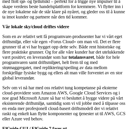
med flott sjø- og fjellutsikt – perfekt for å trigge nye impulser til å
skape verdens beste handelsplattform for kremmere. Vi flytter inn i
de nye lokalene når de står klare på nyåret, og gleder oss til å kunne
ta imot kunder og partnere når den tid kommer.
Vår lokale sky/cloud driftes videre
Som en av relativt sett få programvare-produsenter har vi vårt eget
driftsmiljø, eller vår egen «Forus Cloud» om man vil. Det er flere
grunner til at vi har bygget opp dette selv. Både rent historiske og
flere praktiske grunner. Og for alle våre kunder har det utelukkende
vært positivt; en leverandør som har
totalansvaret
, både for hele
programvaren samt driftsmiljøet, helt frem til og med
strømaggregatet, med repliktering/speiling av data mellom
forskjellige fysiske bygg og ellers alt man ville forventet av en stor
global leverandør.
Selv om vi nå har med oss relativt tung kompetanse på eksterne
cloud-providere som Amazon AWS, Google Cloud Services og i
noe grad Microsoft Azure så har vi besluttet å bygge videre på vårt
eksisterende driftsmiljø, samtidig som vi vil jobbe med å tilpasse oss
en enda mer profesjonell cloud-basert driftsmodell der vi relativt
raskt og enkelt kan flytte komponenter og tjenester ut til AWS, GCS
eller Azure ved behov.
ElGuide GUI / ElGuide 7 fases ut