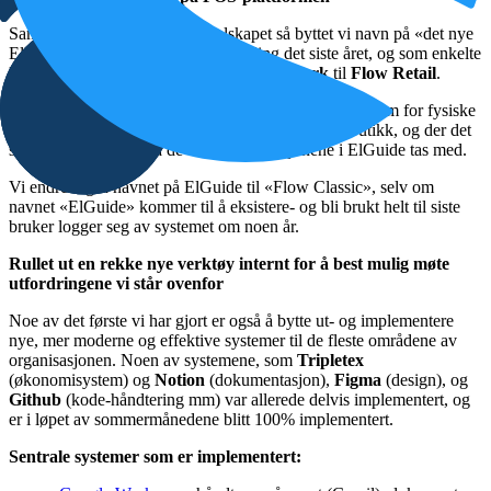
Samtidig med navnebytte på selskapet så byttet vi navn på «det nye
ElGuide» som har vært under utvikling det siste året, og som enkelte
kunder allerede er på vei over på, fra
Embark
til
Flow Retail
.
Flow Retail bygges opp som en helt ny handelsplattform for fysiske
butikker, tett integrert med andre kanaler som nettbutikk, og der det
solide fundamentet fra de viktigste funksjonene i ElGuide tas med.
Vi endret også navnet på ElGuide til «Flow Classic», selv om
navnet «ElGuide» kommer til å eksistere- og bli brukt helt til siste
bruker logger seg av systemet om noen år.
Rullet ut en rekke nye verktøy internt for å best mulig møte
utfordringene vi står ovenfor
Noe av det første vi har gjort er også å bytte ut- og implementere
nye, mer moderne og effektive systemer til de fleste områdene av
organisasjonen. Noen av systemene, som
Tripletex
(økonomisystem) og
Notion
(dokumentasjon),
Figma
(design), og
Github
(kode-håndtering mm) var allerede delvis implementert, og
er i løpet av sommermånedene blitt 100% implementert.
Sentrale systemer som er implementert: