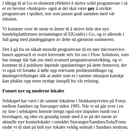
I tillegg til at Go er ekstremt effektivt å skrive solid programvare i så
er en bevisst «funksjon» også at det skal være
gøy
å utvikle
programvare i språket, noe som passer godt sammen med vår
mission.
Vi kommer over de neste to årene til å skrive hele den nye
handelsplattformen (erstatningen til ElGuide) i Go, og er allerede i
full gang med planleggingen av dette nå gjennom sommeren.
Det å gå fra en såkalt monolit programvare til en mer microservice-
basert approach er svært krevende selv for oss i Flow Solutions, som
har mange tiår bak oss med avansert programvareutvikling, og vi
kommer til å publisere løpende oppdateringer på dette fremover, der
vi også vil forsøke å løfte opp relevante problemstillinger og
løsninger/erfaringer slik at andre som er i samme situasjon kanskje
kan plukke opp noen nyttige innspill fra vår erfaring.
Funnet nye og moderne lokaler
Selskapet har vært i de samme lokalene i Stokkamyrveien på Forus
mellom Sandnes og Stavanger siden 1995. Når vi nå går over i en
ny fase i selskapets historie trengs også nye impulser rundt oss i
hverdagen, og etter en grundig runde med å se på det meste av
aktuelle nye kontorlokaler i området Stavanger/Sandnes/Sola/Forus
endte vi til slutt på helt nye lokaler veldig sentralt i Sandnes sentrum,